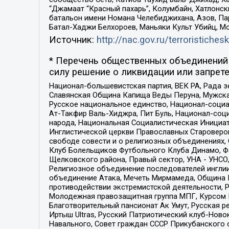
“Джамаат “Красный пахарь”, Колумбайн, Хатлонск
батальон имени Номана Челебиджихана, Азов, Па
Батал-Хаджи Белхороев, Маньяки Культ Убийц, М
Источник:
http://nac.gov.ru/terroristichesk
* Перечень общественных объединений 
силу решение о ликвидации или запрете
Национал-большевистская партия, ВЕК РА, Рада 
Славянская Община Капища Веды Перуна, Мужская
Русское национальное единство, Национал-социа
Ат-Такфир Валь-Хиджра, Пит Буль, Национал-соц
народа, Национальная Социалистическая Инициат
Инглистической церкви Православных Староверов
свободе совести и о религиозных объединениях,
Клуб Болельщиков Футбольного Клуба Динамо, Фа
Щелковского района, Правый сектор, УНА - УНСО, У
Религиозное объединение последователей инглии
объединение Атака, Мечеть Мирмамеда, Община К
противодействии экстремистской деятельности, 
Молодежная правозащитная группа МПГ, Курсом П
Благотворительный пансионат Ак Умут, Русская ре
Иртыш Ultras, Русский Патриотический клуб-Нов
Навального, Совет граждан СССР Прикубанского 