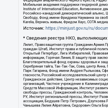
Федерация анархического черного креста, Радио
Мобильная академия поддержки гендерной демократи
Institute of International Education, Антивоенн
Российско-канадский демократический альянс, 
Свободу, Фонд имени Фридриха Науманна за свобо
Karelia, Вернись живым, Фридом Хаус, СОТА меди
Источник:
https://minjust.gov.ru/ru/doc
* Сведения реестра НКО, выполняющих 
Лилит, Правозащитная группа Гражданин.Армия.П
граждан Штаб, Институт права и публичной поли
Открытый Петербург, Лига Избирателей, Правова
информации, Горячая Линия, В защиту прав закл
Благотворительный фонд охраны здоровья и защи
Серебряная тайга, Так-Так-Так, Сова, центр Анн
Парк Гагарина, Фонд имени Андрея Рылькова, Сф
гласности, Российский исследовательский центр 
Гражданское действие, Центр независимых соци
организаций, Частное учреждение в Калининград
Средств Массовой Информации, Институт развити
свободы прессы, Гражданский контроль, Человек
РУ, Институт региональной прессы, Институт Ра
ассоциация, Бедушев Петр Петрович, Дзугкоева 
Чанышева Лилия Айратовна, Сидорович Ольга Бори