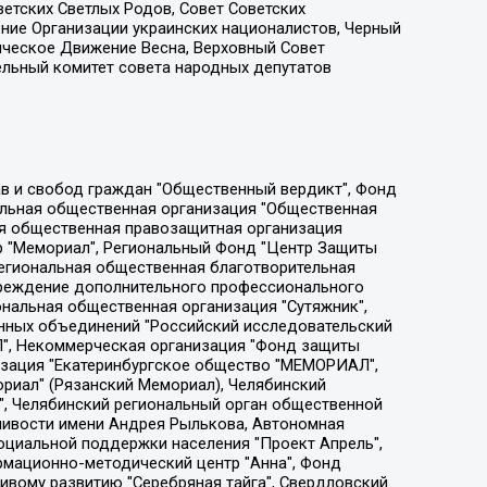
етских Светлых Родов, Совет Советских
ение Организации украинских националистов, Черный
ическое Движение Весна, Верховный Совет
ельный комитет совета народных депутатов
ции социально-правовых программ "Лилит", Дальневосточное общественное движение "Маяк", Санкт-Петербургская ЛГБТ-инициативная группа "Выход", Инициативная группа ЛГБТ+ "Реверс", Алексеев Андрей Викторович, Бекбулатова Таисия Львовна, Беляев Иван Михайлович, Владыкина Елена Сергеевна, Гельман Марат Александрович, Никульшина Вероника Юрьевна, Толоконникова Надежда Андреевна, Шендерович Виктор Анатольевич, Общество с ограниченной ответственностью "Данное сообщение", Общество с ограниченной ответственностью Издательский дом "Новая глава", Айнбиндер Александра Александровна, Московский комьюнити-центр для ЛГБТ+инициатив, Благотворительный фонд развития филантропии, Deutsche Welle (Германия, Kurt-Schumacher-Strasse 3, 53113 Bonn), Борзунова Мария Михайловна, Воробьев Виктор Викторович, Голубева Анна Львовна, Константинова Алла Михайловна, Малкова Ирина Владимировна, Мурадов Мурад Абдулгалимович, Осетинская Елизавета Николаевна, Понасенков Евгений Николаевич, Ганапольский Матвей Юрьевич, Киселев Евгений Алексеевич, Борухович Ирина Григорьевна, Дремин Иван Тимофеевич, Дубровский Дмитрий Викторович, Красноярская региональная общественная организация поддержки и развития альтернативных образовательных технологий и межкультурных коммуникаций "ИНТЕРРА", Маяковская Екатерина Алексеевна, Фейгин Марк Захарович, Филимонов Андрей Викторович, Дзугкоева Регина Николаевна, Доброхотов Роман Александрович, Дудь Юрий Александрович, Елкин Сергей Владимирович, Кругликов Кирилл Игоревич, Сабунаева Мария Леонидовна, Семенов Алексей Владимирович, Шаинян Карен Багратович, Шульман Екатерина Михайловна, Асафьев Артур Валерьевич, Вахштайн Виктор Семенович, Венедиктов Алексей Алексеевич, Лушникова Екатерина Евгеньевна, Волков Леонид Михайлович, Невзоров Александр Глебович, Пархоменко Сергей Борисович, Сироткин Ярослав Николаевич, Кара-Мурза Владимир Владимирович, Баранова Наталья Владимировна, Гозман Леонид Яковлевич, Кагарлицкий Борис Юльевич, Климарев Михаил Валерьевич, Милов Владимир Станиславович, Автономная некоммерческая организация Краснодарский центр современного искусства "Типография", Моргенштерн Алишер Тагирович, Соболь Любовь Эдуардовна, Общество с ограниченной ответственностью "ЛИЗА НОРМ", Каспаров Гарри Кимович, Ходорковский Михаил Борисович, Общество с ограниченной ответственностью "Апрельские тезисы", Данилович Ирина Брониславовна, Кашин Олег Владимирович, Петров Николай Владимирович, Пивоваров Алексей Владимирович, Соколов Михаил Владимирович, Цветкова Юлия Владимировна, Чичваркин Евгений Александрович, Комитет против пыток/Команда против пыток, Общество с ограниченной ответственностью "Первый научный", Общество с ограниченной ответственностью "Вертолет и ко", Белоцерковская Вероника Борисовна, Кац Максим Евгеньевич, Лазарева Татьяна Юрьевна, Шаведдинов Руслан Табризович, Яшин Илья Валерьевич, Общество с ограниченной ответственностью "Иноагент ААВ", Алешковский Дмитрий Петрович, Альбац Евгения Марковна, Быков Дмитрий Львович, Галямина Юлия Евгеньевна, Лойко Сергей Леонидович, Мартынов Кирилл Константинович, Медведев Сергей Александрович, Крашенинников Федор Геннадиевич, Гордеева Катерина Вл