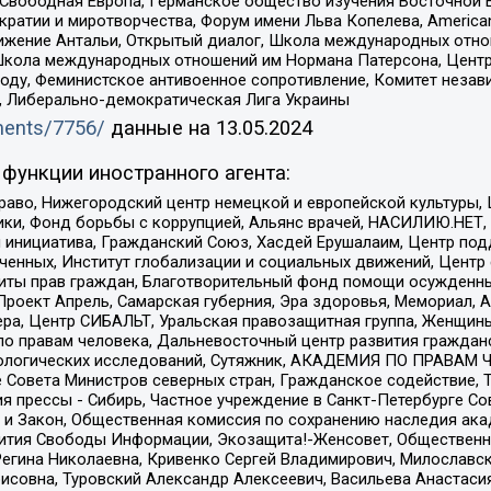
 Свободная Европа, Германское общество изучения Восточной 
и и миротворчества, Форум имени Льва Копелева, American Counci
ое движение Антальи, Открытый диалог, Школа международных отн
Школа международных отношений им Нормана Патерсона, Центр
ду, Феминистское антивоенное сопротивление, Комитет независ
а, Либерально-демократическая Лига Украины
uments/7756/
данные на
13.05.2024
функции иностранного агента:
раво, Нижегородский центр немецкой и европейской культуры,
тики, Фонд борьбы с коррупцией, Альянс врачей, НАСИЛИЮ.НЕТ,
я инициатива, Гражданский Союз, Хасдей Ерушалаим, Центр по
юченных, Институт глобализации и социальных движений, Цент
ты прав граждан, Благотворительный фонд помощи осужденным
а, Проект Апрель, Самарская губерния, Эра здоровья, Мемориал
ера, Центр СИБАЛЬТ, Уральская правозащитная группа, Женщины
по правам человека, Дальневосточный центр развития гражданс
ологических исследований, Сутяжник, АКАДЕМИЯ ПО ПРАВАМ Ч
е Совета Министров северных стран, Гражданское содействие,
я прессы - Сибирь, Частное учреждение в Санкт-Петербурге С
 и Закон, Общественная комиссия по сохранению наследия ак
звития Свободы Информации, Экозащита!-Женсовет, Общественн
Регина Николаевна, Кривенко Сергей Владимирович, Милославс
совна, Туровский Александр Алексеевич, Васильева Анастасия