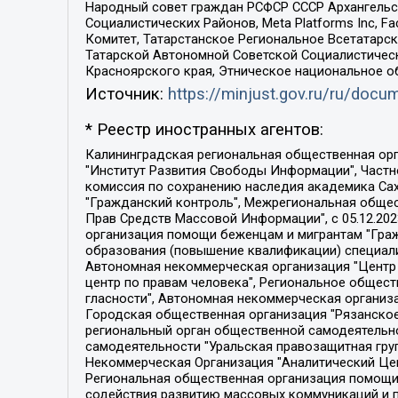
Народный совет граждан РСФСР СССР Архангельск
Социалистических Районов, Meta Platforms Inc, 
Комитет, Татарстанское Региональное Всетатар
Татарской Автономной Советской Социалистическ
Красноярского края, Этническое национальное о
Источник:
https://minjust.gov.ru/ru/doc
* Реестр иностранных агентов:
Калининградская региональная общественная организация "Экозащита!-Женсовет", Фонд содействия защите прав и свобод граждан "Общественный вердикт", Фонд "Институт Развития Свободы Информации", Частное учреждение "Информационное агентство МЕМО. РУ", Региональная общественная организация "Общественная комиссия по сохранению наследия академика Сахарова", Фонд поддержки свободы прессы, Санкт-Петербургская общественная правозащитная организация "Гражданский контроль", Межрегиональная общественная организация "Информационно-просветительский центр "Мемориал", Региональный Фонд "Центр Защиты Прав Средств Массовой Информации", с 05.12.2023 Фонд "Центр Защиты Прав Средств массовой информации", Региональная общественная благотворительная организация помощи беженцам и мигрантам "Гражданское содействие", Негосударственное образовательное учреждение дополнительного профессионального образования (повышение квалификации) специалистов "АКАДЕМИЯ ПО ПРАВАМ ЧЕЛОВЕКА", Свердловская региональная общественная организация "Сутяжник", Автономная некоммерческая организация "Центр независимых социологических исследований", Союз общественных объединений "Российский исследовательский центр по правам человека", Региональное общественное учреждение научно-информационный центр "МЕМОРИАЛ", Некоммерческая организация "Фонд защиты гласности", Автономная некоммерческая организация "Институт прав человека", Городская общественная организация "Екатеринбургское общество "МЕМОРИАЛ", Городская общественная организация "Рязанское историко-просветительское и правозащитное общество "Мемориал" (Рязанский Мемориал), Челябинский региональный орган общественной самодеятельности – женское общественное объединение "Женщины Евразии", Челябинский региональный орган общественной самодеятельности "Уральская правозащитная группа", Фонд содействия защите здоровья и социальной справедливости имени Андрея Рылькова, Автономная Некоммерческая Организация "Аналитический Центр Юрия Левады", Автономная некоммерческая организация социальной поддержки населения "Проект Апрель", Региональная общественная организация помощи женщинам и детям, находящимся в кризисной ситуации "Информационно-методический центр "Анна", Фонд содействия развитию массовых коммуникаций и правовому просвещению "Так-так-Так", Фонд содействия устойчивому развитию "Серебряная тайга", Свердловский региональный общественный фонд социальных проектов "Новое время", "Idel.Реалии", Кавказ.Реалии, Крым.Реалии, Телеканал Настоящее Время, Татаро-башкирская служба Радио Свобода (Azatliq Radiosi), Радио Свободная Европа/Радио Свобода (PCE/PC), "Сибирь.Реалии", "Фактограф", Благотворительный фонд помощи осужденным и их семьям, Автономная некоммерческая организация "Институт глобализации и социальных движений", Фонд "В защиту прав заключенных", Частное учреждение "Центр поддержки и содействия развитию средств массовой информации", Пензенский региональный общественный благотворительный фонд "Гражданский союз", "Север.Реалии", Некоммерческая организация Фонд "Правовая инициатива", 