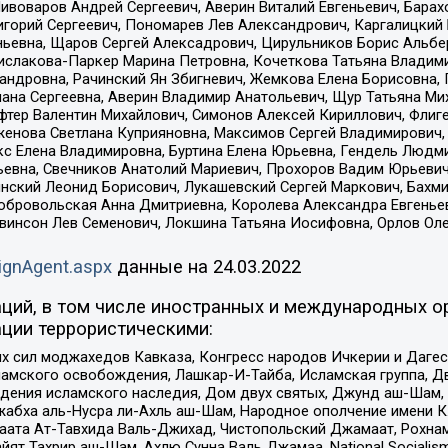
Пивоваров Андрей Сергеевич, Аверин Виталий Евгеньевич, Бара
горий Сергеевич, Пономарев Лев Александрович, Каргалицкий 
ньевна, Щаров Сергей Алексадрович, Цирульников Борис Альбер
ислакова-Паркер Марина Петровна, Кочеткова Татьяна Владими
сандровна, Рачинский Ян Збигневич, Жемкова Елена Борисовна,
лана Сергеевна, Аверин Владимир Анатольевич, Щур Татьяна М
фтер Валентин Михайлович, Симонов Алексей Кириллович, Флиг
женова Светлана Куприяновна, Максимов Сергей Владимирович, 
кс Елена Владимировна, Буртина Елена Юрьевна, Гендель Людм
евна, Свечников Анатолий Мариевич, Прохоров Вадим Юрьевич
инский Леонид Борисович, Лукашевский Сергей Маркович, Бахм
Добровольская Анна Дмитриевна, Королева Александра Евгенье
евинсон Лев Семенович, Локшина Татьяна Иосифовна, Орлов Ол
ignAgent.aspx
данные на
24.03.2022
ций, в том числе иностранных и международных ор
ции террористическими:
ил моджахедов Кавказа, Конгресс народов Ичкерии и Дагеста
ламского освобождения, Лашкар-И-Тайба, Исламская группа, Дв
ения исламского наследия, Дом двух святых, Джунд аш-Шам, 
жабха аль-Нусра ли-Ахль аш-Шам, Народное ополчение имени К.
ата Ат-Тавхида Валь-Джихад, Чистопольский Джамаат, Рохнам
ят Тахрир аш-Шам, Ахлю Сунна Валь Джамаа, National Socialism