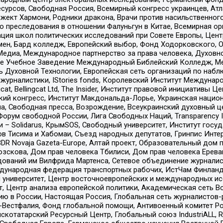
рсов, Свободная Россия, Всемирный конгресс украинцев, Атла
ект Хармони, Родники дракона, Врачи против насильственного
ию преследования в отношении Фалуньгун в Китае, Всемирная о
ация школ политических исследований при Совете Европы, Цен
мен, Бард колледж, Европейский выбор, Фонд Ходорковского,
едиа, Международное партнерство за права человека, Духовно
ое Учебное Заведение Международный Библейский Колледж, М
ь Духовной Технологии, Европейская сеть организаций по наб
урналистики, IStories fonds, Королевский Институт Между
gcat, Bellingcat Ltd, The Insider, Институт правовой инициатив
инский конгресс, Институт Макдональда-Лорье, Украинская нац
, Свободная пресса, Возрождение, Всеукраинский духовный цен
орум свободной России, Лига Свободных Наций, Transparеncy I
– Solidarus, КрымSOS, Свободный университет, Институт госу
в Тисима и Хабомаи, Съезд народных депутатов, Гринпис Инте
DR Novaja Gazeta-Europe, Алтай проект, Образовательный дом 
зскова, Дом прав человека Тбилиси, Дом прав человека Ерева
едований им Вилфрида Мартенса, Сетевое объединение журнали
Международная федерация транспортных рабочих, ИстЧам Финлан
й университет, Центр восточноевропейских и международных и
, Центр анализа европейской политики, Академическая сеть Во
ю в России, Настоящая Россия, Глобальная сеть журналистов
естфалия, Фонд глобальной помощи, Антивоенный комитет России,
татарский Ресурсный Центр, Глобальный союз IndustriALL, Russi