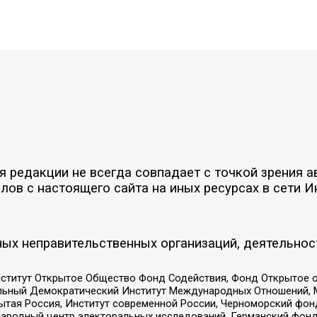
редакции не всегда совпадает с точкой зрения ав
ов с настоящего сайта на иных ресурсах в сети И
ых неправительственных организаций, деятельнос
ститут Открытое Общество Фонд Содействия, Фонд Открытое 
альный Демократический Институт Международных Отношений,
тая Россия, Институт современной России, Черноморский фонд
родный центр электоральных исследований, Германский фонд