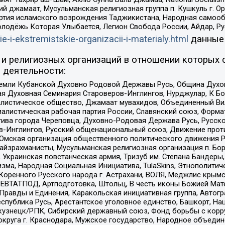
ий джамаат, Мусульманская религиозная группа п. Кушкуль г. 
ртия исламского возрождения Таджикистана, Народная самооб
олодёжь Которая Улыбается, Легион Свобода России, Айдар, Р
ie-i-ekstremistskie-organizacii-i-materialy.html
данные
и религиозных организаций в отношении которых 
 деятельности:
земли Кубанской Духовно Родовой Державы Русь, Община Духо
 Духовная Семинария Староверов-Инглингов, Нурджулар, К Бо
листическое общество, Джамаат мувахидов, Объединенный Вил
иалистическая рабочая партия России, Славянский союз, Форма
ива города Череповца, Духовно-Родовая Держава Русь, Русск
-Инглингов, Русский общенациональный союз, Движение против
 Омская организация общественного политического движения Р
йзрахманисты, Мусульманская религиозная организация п. Бо
краинская повстанческая армия, Тризуб им. Степана Бандеры, Бр
зма, Народная Социальная Инициатива, TulaSkins, Этнополитич
оренного Русского народа г. Астрахани, ВОЛЯ, Меджлис крымс
РЕВТАТПОД, Артподготовка, Штольц, В честь иконы Божией Мате
равды и Единения, Каракольская инициативная группа, Автогра
спублика Русь, Арестантское уголовное единство, Башкорт, Наци
окузнецк/РПК, Сибирский державный союз, Фонд борьбы с кор
округа г. Краснодара, Мужское государство, Народное объедин