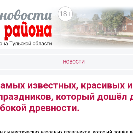
18+
НОВОСТИ
самых известных, красивых и
праздников, который дошёл 
убокой древности.
вых и мистических народных праздников, который дошёл д