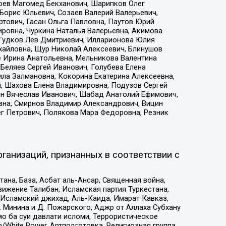
хоев Магомед Бекханович, Шарипков Олег
Борис Юльевич, Созаев Валерий Валерьевич,
тович, Гасан Ольга Павловна, Паутов Юрий
ровна, Чуркина Наталья Валерьевна, Акимова
 Гудков Лев Дмитриевич, Илларионова Юлия
ихайловна, Щур Николай Алексеевич, Блинушов
е Ирина Анатольевна, Мельникова Валентина
Беляев Сергей Иванович, Голубева Елена
ила Залмановна, Кокорина Екатерина Алексеевна,
, Шахова Елена Владимировна, Подузов Сергей
ин Вячеслав Иванович, Шабад Анатолий Ефимович,
вна, Смирнов Владимир Александрович, Вицин
ег Петрович, Полякова Мара Федоровна, Резник
ганизаций, признанных в соответствии с
на, База, Асбат аль-Ансар, Священная война,
ижение Талибан, Исламская партия Туркестана,
Исламский джихад, Аль-Каида, Имарат Кавказ,
 Минина и Д. Пожарского, Аджр от Аллаха Субхану
о ба суи давлати исломи, Террористическое
/White Power, Артподготовка, Религиозная группа