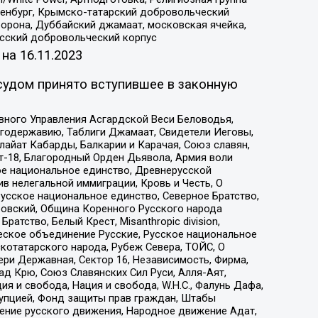
Оренбург, Крымско-татарский добровольческий
орона, Дуббайский джамаат, московская ячейка,
усский добровольческий корпус
 на
16.11.2023
судом принято вступившее в законную
вного Управления Асгардской Веси Беловодья,
годержавию, Таблиги Джамаат, Свидетели Иеговы,
айат Кабарды, Балкарии и Карачая, Союз славян,
т-18, Благородный Орден Дьявола, Армия воли
ое национальное единство, Древнерусской
 нелегальной иммиграции, Кровь и Честь, О
усское национальное единство, Северное Братство,
ровский, Община Коренного Русского народа
атство, Белый Крест, Misanthropic division,
еское объединение Русские, Русское национальное
котатарского народа, Рубеж Севера, ТОЙС, О
ри Державная, Сектор 16, Независимость, Фирма,
д Крю, Союз Славянских Сил Руси, Алля-Аят,
я и свобода, Нация и свобода, W.H.С., Фалунь Дафа,
рупцией, Фонд защиты прав граждан, Штабы
ение русского движения, Народное движение Адат,