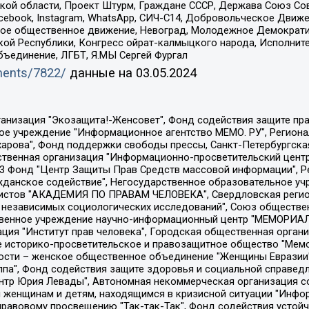
ой области, Проект Штурм, Граждане СССР, Держава Союз Сов
Facebook, Instagram, WhatsApp, СИЧ-С14, Добровольческое Движ
ское общественное движение, Невоград, Молодежное Демократ
ой Республики, Конгресс ойрат-калмыцкого народа, Исполнит
бъединение, ЛГБТ, Я.МЫ Сергей Фургал
uments/7822/
данные на
03.05.2024
Общество с ограниченной ответственностью "Радио Свободная Европа/Радио Свобода", Чешское информационное агентство "MEDIUM-ORIENT", Красноярская региональная общественная организация "Мы против СПИДа", Камалягин Денис Николаевич, Маркелов Сергей Евгеньевич, Пономарев Лев Александрович, Савицкая Людмила Алексеевна, Автономная некоммерческая организация "Центр по работе с проблемой насилия "НАСИЛИЮ.НЕТ", Межрегиональный профессиональный союз работников здравоохранения "Альянс врачей", Юридическое лицо, зарегистрированное в Латвийской Республике, SIA "Medusa Project" (регистрационный номер 40103797863, дата регистрации 10.06.2014), Некоммерческая организация "Фонд по борьбе с коррупцией", Автономная некоммерческая организация "Институт права и публичной политики", Баданин Роман Сергеевич, Гликин Максим Александрович, Железнова Мария Михайловна, Лукьянова Юлия Сергеевна, Маетная Елизавета Витальевна, Маняхин Петр Борисович, Чуракова Ольга Владимировна, Ярош Юлия Петровна, Юридическое лицо "The Insider SIA", зарегистрированное в Риге, Латвийская Республика (дата регистрации 26.06.2015), являющееся администратором доменного имени интернет-издания "The Insider SIA", https://theins.ru, Постернак Алексей Евгеньевич, Рубин Михаил Аркадьевич, Анин Роман Александрович, Юридическое лицо Istories fonds, зарегистрированное в Латвийской Республике (регистрационный номер 50008295751, дата регистрации 24.02.2020), Великовский Дмитрий Александрович, Долинина Ирина Николаевна, Мароховская Алеся Алексеевна, Шлейнов Роман Юрьевич, Шмагун Олеся Валентиновна, Общество с ограниченной ответственностью "Альтаир 2021", Общество с ограниченной ответственностью "Вега 2021", Общество с ограниченной ответственностью "Главный редактор 2021", Общество с ограниченной ответственностью "Ромашки монолит", Важенков Артем Валерьевич, Ивановская областная общественная организация "Центр гендерных исследований", Гурман Юрий Альбертович, Медиапроект "ОВД-Инфо", Егоров Владимир Владимирович, Жилинский Владимир Александрович, Общество с ограниченной ответственностью "ЗП", Иванова София Юрьевна, Карезина Инна Павловна, Кильтау Екатерина Викторовна, Петров Алексей Викторович, Пискунов Сергей Евгеньевич, Смирнов Сергей Сергеевич, Тихонов Михаил Сергеевич, Общество с ограниченной ответственностью "ЖУРНАЛИСТ-ИНОСТРАННЫЙ АГЕНТ", Арапова Галина Юрьевна, Вольтская Татьяна Анатольевна, Американская компания "Mason G.E.S. Anonymous Foundation" (США), являющаяся владельцем интернет-издания https://mnews.world/, Компания "Stichting Bellingcat", зарегистрированная в Нидерландах (дата регистрации 11.07.2018), Захаров Андрей Вячеславович, Клепиковская Екатерина Дмитриевна, Общество с ограниченной ответственностью "МЕМО", Перл Роман Александрович, Симонов Евгений Алексеевич, Соловьева Елена Анатольевна, Сотников Даниил Владимирович, Сурначева Елизавета Дмитриевна, Автономная некоммерческая организация по защите прав человека и информированию населения "Якутия – Наше Мнение", Общество с ограниченной ответственностью "Москоу диджитал медиа", с 26.01.2023 Общество с ограниченной ответственностью "Чайка Белые сады", Ветошкина Валерия Валерьевна, Заговора Максим Александрович, Межрегиональное общественное движение "Российская ЛГБТ - сеть", Оленичев Максим Владимирович, Павлов Иван Юрьевич, Скворцова Елена Сергеевна, Общество с ограниченной ответственностью "Как бы инагент", Кочетков Игорь Викторович, Общество с ограниченной ответственностью "Честные выборы", Еланчик Олег Александрович, Общество с ограниченной ответственностью "Нобелевский призыв", Гималова Регина Эмилевна, Григорьев Андрей Валерьевич, Григорьева Алина Александровна, Ассоциация по содействию защите прав призывников, альтернативнослужащих и военнослужащих "Правозащитная группа "Гражданин.Армия.Право", Хисамова Регина Фаритовна, Автономная некоммерческая организация по реализа