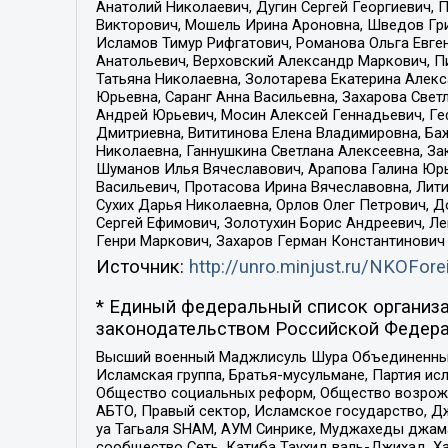
Анатолий Николаевич, Дугин Сергей Георгиевич, 
Викторович, Мошель Ирина Ароновна, Шведов Гри
Исламов Тимур Рифгатович, Романова Ольга Евге
Анатольевич, Верховский Александр Маркович, П
Татьяна Николаевна, Золотарева Екатерина Алек
Юрьевна, Саранг Анна Васильевна, Захарова Свет
Андрей Юрьевич, Мосин Алексей Геннадьевич, Ге
Дмитриевна, Вититинова Елена Владимировна, Ба
Николаевна, Ганнушкина Светлана Алексеевна, За
Шуманов Илья Вячеславович, Арапова Галина Юрь
Васильевич, Протасова Ирина Вячеславовна, Лит
Сухих Дарья Николаевна, Орлов Олег Петрович, 
Сергей Ефимович, Золотухин Борис Андреевич, Л
Генри Маркович, Захаров Герман Константинович
Источник:
http://unro.minjust.ru/NKOFore
* Единый федеральный список организа
законодательством Российской Федера
Высший военный Маджлисуль Шура Объединенных с
Исламская группа, Братья-мусульмане, Партия ис
Общество социальных реформ, Общество возрожд
АБТО, Правый сектор, Исламское государство, Д
уа Тагьаля SHAM, АУМ Синрике, Муджахеды джама
сообщество Сеть, Катиба Таухид валь-Джихад, Хай