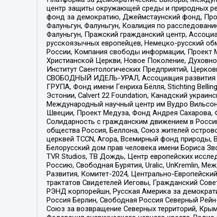
центр защиты окружающей среды и природных ресу
фонд за демократию, Джеймстаунский фонд, Прож
Фалуньгун, Фалуньгун, Коалиция по расследован
Фалуньгун, Пражский гражданский центр, Ассоци
русскоязычных европейцев, Немецко-русский об
России, Компания свободы информации, Проект М
Христианской Церкви, Новое Поколение, Духовн
Институт Саентологических Предприятий, Церков
СВОБОДНЫЙ ИДЕЛЬ-УРАЛ, Ассоциация развития ж
ГРУПА, Фонд имени Генриха Бёлля, Stichting Bellin
Эстонии, Calvert 22 Foundation, Канадский укра
Международный научный центр им Вудро Вильсона
Швеции, Проект Медуза, Фонд Андрея Сахарова, Ф
Солидарность с гражданским движением в России 
общества Россия, Беллона, Союз жителей острово
церквей TCCN, Агора, Всемирный фонд природы, B
Белорусский дом прав человека имени Бориса Зво
TVR Studios, ТВ Дождь, Центр европейских иссл
Россию, Свободная Бурятия, Uralic, UnKremlin, 
Развития, Комитет-2024, Центрально-Европейски
трактатов Свидетелей Иеговы, Гражданский Совет
РЭНД корпорейшн, Русская Америка за демократи
Россия Берлин, Свободная Россия Северный Рейн-В
Союз за возвращение Северных территорий, Крымско