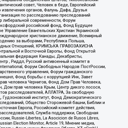
нтический совет, Человек в беде, Европейский
 извлечения органов, Фалунь Дафа, Друзья
рганизация по расследованию преследований
тр либеральной современности, Форум
 Оксфордский российский фонд, Фонд Будущее
е Управление Евангельских Христиан Украинской
еждународное христианское движение, Всемирный
людению за выборами, Республика Польша,
народных Отношений, КРИМСЬКА ПРАВОЗАХИСНА
ы Центральной и Восточной Европы, Фонд Открытой
иональная федерация Канады, Декабристы,
тр , Риддл, Русский антивоенный комитет в
nternational, Форум Свободных Народов ПостРоссии,
дарственного управления, Форум гражданского
рнешнл, Фонд борьбы с коррупцией Инк, Завет
прав человека Чернигов, Фонд Дом Прав Человека,
н, Дом прав человека Крым, Центр дикого лосося,
стов расследователей, АЛЛАТРА, За свободную
д, Гудзоновский институт, Фонд Демократического
сследований, Общество Сторожевой башни, Библии и
сточная Европа, Российский комитет действия,
-расследователей, Служба поддержки, Свободная
 Russie-Libertes, La Asocicion de Rusos Libres,
an Election Monitor, Article 19, Мнение медиа,