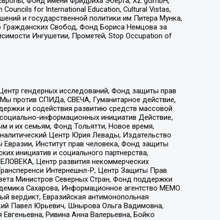
Европы, Фонд имени Фридриха Эберта, XZ gGmbH,
ls for International Education, Cultural Vistas,
ошений и государственной политики им Питера Мунка,
 Гражданских Свобод, Фонд Бориса Немцова за
имости Ингушетии, Прометей, Stop Occupation of
 Центр гендерных исследований, Фонд защиты прав
 Мы против СПИДа, СВЕЧА, Гуманитарное действие,
ддержки и содействия развитию средств массовой
р социально-информационных инициатив Действие,
 и их семьям, Фонд Тольятти, Новое время,
, Аналитический Центр Юрия Левады, Издательство
 Евразии, Институт прав человека, Фонд защиты
ких инициатив и социального партнерства,
ЕЛОВЕКА, Центр развития некоммерческих
 Трансперенси Интернешнл-Р, Центр Защиты Прав
овета Министров Северных Стран, Фонд поддержки
адемика Сахарова, Информационное агентство МЕМО.
ый вердикт, Евразийская антимонопольная
кий Павел Юрьевич, Шнырова Ольга Вадимовна,
 Евгеньевна, Ривина Анна Валерьевна, Бойко