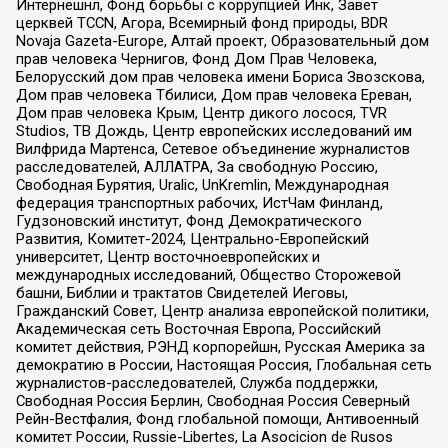
Интернешнл, Фонд борьбы с коррупцией Инк, Завет
церквей TCCN, Агора, Всемирный фонд природы, BDR
Novaja Gazeta-Europe, Алтай проект, Образовательный дом
прав человека Чернигов, Фонд Дом Прав Человека,
Белорусский дом прав человека имени Бориса Звозскова,
Дом прав человека Тбилиси, Дом прав человека Ереван,
Дом прав человека Крым, Центр дикого лосося, TVR
Studios, ТВ Дождь, Центр европейских исследований им
Вилфрида Мартенса, Сетевое объединение журналистов
расследователей, АЛЛАТРА, За свободную Россию,
Свободная Бурятия, Uralic, UnKremlin, Международная
федерация транспортных рабочих, ИстЧам Финланд,
Гудзоновский институт, Фонд Демократического
Развития, Комитет-2024, Центрально-Европейский
университет, Центр восточноевропейских и
международных исследований, Общество Сторожевой
башни, Библии и трактатов Свидетелей Иеговы,
Гражданский Совет, Центр анализа европейской политики,
Академическая сеть Восточная Европа, Российский
комитет действия, РЭНД корпорейшн, Русская Америка за
демократию в России, Настоящая Россия, Глобальная сеть
журналистов-расследователей, Служба поддержки,
Свободная Россия Берлин, Свободная Россия Северный
Рейн-Вестфалия, Фонд глобальной помощи, Антивоенный
комитет России, Russie-Libertes, La Asocicion de Rusos