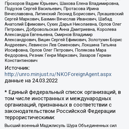
Прохоров Вадим Юрьевич, Шахова Елена Владимировна,
Подузов Сергей Васильевич, Протасова Ирина
Вячеславовна, Литинский Леонид Борисович, Лукашевский
Сергей Маркович, Бахмин Вячеслав Иванович, Шабад
Анатолий Ефимович, Сухих Дарья Николаевна, Орлов Олег
Петрович, Добровольская Анна Дмитриевна, Королева
Александра Евгеньевна, Смирнов Владимир
Александрович, Вицин Сергей Ефимович, Золотухин Борис
Андреевич, Левинсон Лев Семенович, Локшина Татьяна
Иосифовна, Орлов Олег Петрович, Полякова Мара
Федоровна, Резник Генри Маркович, Захаров Герман
Константинович
Источник:
http://unro.minjust.ru/NKOForeignAgent.aspx
данные на
24.03.2022
* Единый федеральный список организаций, в
том числе иностранных и международных
организаций, признанных в соответствии с
законодательством Российской Федерации
террористическими:
Высший военный Маджлисуль Шура Объединенных сил