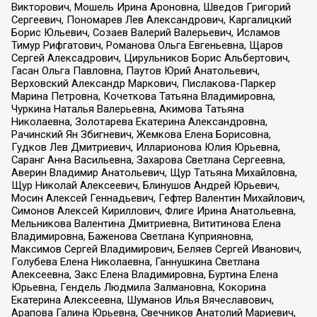
Викторович, Мошель Ирина Ароновна, Шведов Григорий
Сергеевич, Пономарев Лев Александрович, Каргалицкий
Борис Юльевич, Созаев Валерий Валерьевич, Исламов
Тимур Рифгатович, Романова Ольга Евгеньевна, Щаров
Сергей Алексадрович, Цирульников Борис Альбертович,
Гасан Ольга Павловна, Паутов Юрий Анатольевич,
Верховский Александр Маркович, Пислакова-Паркер
Марина Петровна, Кочеткова Татьяна Владимировна,
Чуркина Наталья Валерьевна, Акимова Татьяна
Николаевна, Золотарева Екатерина Александровна,
Рачинский Ян Збигневич, Жемкова Елена Борисовна,
Гудков Лев Дмитриевич, Илларионова Юлия Юрьевна,
Саранг Анна Васильевна, Захарова Светлана Сергеевна,
Аверин Владимир Анатольевич, Щур Татьяна Михайловна,
Щур Николай Алексеевич, Блинушов Андрей Юрьевич,
Мосин Алексей Геннадьевич, Гефтер Валентин Михайлович,
Симонов Алексей Кириллович, Флиге Ирина Анатольевна,
Мельникова Валентина Дмитриевна, Вититинова Елена
Владимировна, Баженова Светлана Куприяновна,
Максимов Сергей Владимирович, Беляев Сергей Иванович,
Голубева Елена Николаевна, Ганнушкина Светлана
Алексеевна, Закс Елена Владимировна, Буртина Елена
Юрьевна, Гендель Людмила Залмановна, Кокорина
Екатерина Алексеевна, Шуманов Илья Вячеславович,
Арапова Галина Юрьевна, Свечников Анатолий Мариевич,