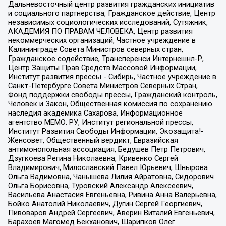
Дальневосточный центр развития гражданских инициатив
и социального партнерства, Гражданское действие, Центр
независимых социологических исследований, Сутяжник,
АКАДЕМИЯ ПО ПРАВАМ ЧЕЛОВЕКА, Центр развития
некоммерческих организаций, Частное учреждение в
Калининграде Совета Министров северных стран,
Гражданское содействие, Трансперенси Интернешнл-Р,
Центр Защиты Прав Средств Массовой Информации,
Институт развития прессы - Сибирь, Частное учреждение в
Санкт-Петербурге Совета Министров Северных Стран,
Фонд поддержки свободы прессы, Гражданский контроль,
Человек и Закон, Общественная комиссия по сохранению
наследия академика Сахарова, Информационное
агентство МЕМО. РУ, Институт региональной прессы,
Институт Развития Свободы Информации, Экозащита!-
Женсовет, Общественный вердикт, Евразийская
антимонопольная ассоциация, Бедушев Петр Петрович,
Дзугкоева Регина Николаевна, Кривенко Сергей
Владимирович, Милославский Павел Юрьевич, Шнырова
Ольга Вадимовна, Чанышева Лилия Айратовна, Сидорович
Ольга Борисовна, Туровский Александр Алексеевич,
Васильева Анастасия Евгеньевна, Ривина Анна Валерьевна,
Бойко Анатолий Николаевич, Дугин Сергей Георгиевич,
Пивоваров Андрей Сергеевич, Аверин Виталий Евгеньевич,
Барахоев Магомед Бекханович, Шарипков Олег