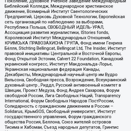
Поколение, Духовное Учебное Заведение Международный
Библейский Колледж, Международное христианское
движение, Всемирный Институт Саентологических
Предприятий, Церковь Духовной Технологии, Европейская
сеть организаций по наблюдению за выборами,
Республика Польша, СВОБОДНЫЙ ИДЕЛЬ-УРАЛ,
Ассоциация развития журналистики, IStories fonds,
Королевский Институт Международных Отношений,
КРИМСЬКА ПРАВОЗАХИСНА ГРУПА, Фонд имени Генриха
Бёлля, Stichting Bellingcat, Bellingcat Ltd, The Insider, Институт
правовой инициативы Центральной и Восточной Европы,
Фонд Открытой Эстонии, Calvert 22 Foundation, Канадский
украинский конгресс, Институт Макдональда-Лорье,
Украинская национальная федерация Канады,
Декабристы, Международный научный центр им Вудро
Вильсона, Свободная пресса, Возрождение, Всеукраинский
духовный центр , Риддл, Русский антивоенный комитет в
Швеции, Проект Медуза, Фонд Андрея Сахарова, Форум
свободной России, Лига Свободных Наций, Transparеncy
International, Форум Свободных Народов ПостРоссии,
Солидарность с гражданским движением в России –
Solidarus, КрымSOS, Свободный университет, Институт
государственного управления, Форум гражданского
общества Россия, Беллона, Союз жителей островов
Тисима и Хабомаи, Съезд народных депутатов, Гринпис