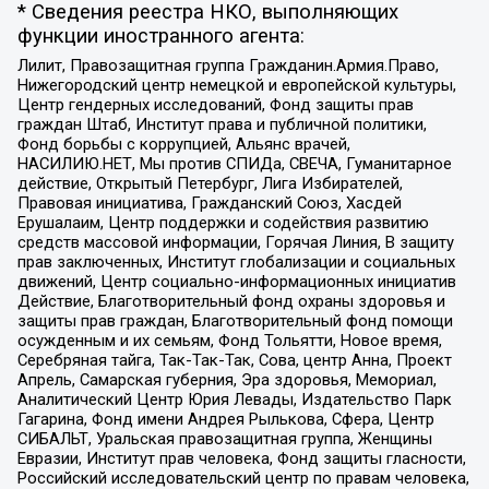
* Сведения реестра НКО, выполняющих
функции иностранного агента:
Лилит, Правозащитная группа Гражданин.Армия.Право,
Нижегородский центр немецкой и европейской культуры,
Центр гендерных исследований, Фонд защиты прав
граждан Штаб, Институт права и публичной политики,
Фонд борьбы с коррупцией, Альянс врачей,
НАСИЛИЮ.НЕТ, Мы против СПИДа, СВЕЧА, Гуманитарное
действие, Открытый Петербург, Лига Избирателей,
Правовая инициатива, Гражданский Союз, Хасдей
Ерушалаим, Центр поддержки и содействия развитию
средств массовой информации, Горячая Линия, В защиту
прав заключенных, Институт глобализации и социальных
движений, Центр социально-информационных инициатив
Действие, Благотворительный фонд охраны здоровья и
защиты прав граждан, Благотворительный фонд помощи
осужденным и их семьям, Фонд Тольятти, Новое время,
Серебряная тайга, Так-Так-Так, Сова, центр Анна, Проект
Апрель, Самарская губерния, Эра здоровья, Мемориал,
Аналитический Центр Юрия Левады, Издательство Парк
Гагарина, Фонд имени Андрея Рылькова, Сфера, Центр
СИБАЛЬТ, Уральская правозащитная группа, Женщины
Евразии, Институт прав человека, Фонд защиты гласности,
Российский исследовательский центр по правам человека,