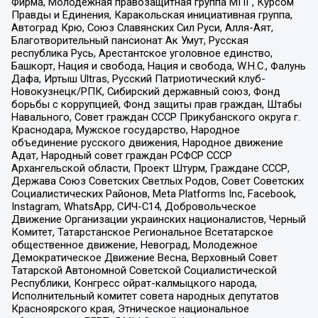
Фирма, Молодежная правозащитная группа МПГ, Курсом
Правды и Единения, Каракольская инициативная группа,
Автоград Крю, Союз Славянских Сил Руси, Алля-Аят,
Благотворительный пансионат Ак Умут, Русская
республика Русь, Арестантское уголовное единство,
Башкорт, Нация и свобода, Нация и свобода, W.H.С., Фалунь
Дафа, Иртыш Ultras, Русский Патриотический клуб-
Новокузнецк/РПК, Сибирский державный союз, Фонд
борьбы с коррупцией, Фонд защиты прав граждан, Штабы
Навального, Совет граждан СССР Прикубанского округа г.
Краснодара, Мужское государство, Народное
объединение русского движения, Народное движение
Адат, Народный совет граждан РСФСР СССР
Архангельской области, Проект Штурм, Граждане СССР,
Держава Союз Советских Светлых Родов, Совет Советских
Социалистических Районов, Meta Platforms Inc, Facebook,
Instagram, WhatsApp, СИЧ-С14, Добровольческое
Движение Организации украинских националистов, Черный
Комитет, Татарстанское Региональное Всетатарское
общественное движение, Невоград, Молодежное
Демократическое Движение Весна, Верховный Совет
Татарской Автономной Советской Социалистической
Республики, Конгресс ойрат-калмыцкого народа,
Исполнительный комитет совета народных депутатов
Красноярского края, Этническое национальное