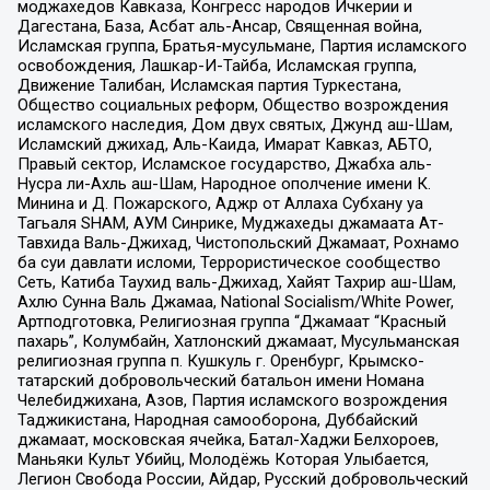
моджахедов Кавказа, Конгресс народов Ичкерии и
Дагестана, База, Асбат аль-Ансар, Священная война,
Исламская группа, Братья-мусульмане, Партия исламского
освобождения, Лашкар-И-Тайба, Исламская группа,
Движение Талибан, Исламская партия Туркестана,
Общество социальных реформ, Общество возрождения
исламского наследия, Дом двух святых, Джунд аш-Шам,
Исламский джихад, Аль-Каида, Имарат Кавказ, АБТО,
Правый сектор, Исламское государство, Джабха аль-
Нусра ли-Ахль аш-Шам, Народное ополчение имени К.
Минина и Д. Пожарского, Аджр от Аллаха Субхану уа
Тагьаля SHAM, АУМ Синрике, Муджахеды джамаата Ат-
Тавхида Валь-Джихад, Чистопольский Джамаат, Рохнамо
ба суи давлати исломи, Террористическое сообщество
Сеть, Катиба Таухид валь-Джихад, Хайят Тахрир аш-Шам,
Ахлю Сунна Валь Джамаа, National Socialism/White Power,
Артподготовка, Религиозная группа “Джамаат “Красный
пахарь”, Колумбайн, Хатлонский джамаат, Мусульманская
религиозная группа п. Кушкуль г. Оренбург, Крымско-
татарский добровольческий батальон имени Номана
Челебиджихана, Азов, Партия исламского возрождения
Таджикистана, Народная самооборона, Дуббайский
джамаат, московская ячейка, Батал-Хаджи Белхороев,
Маньяки Культ Убийц, Молодёжь Которая Улыбается,
Легион Свобода России, Айдар, Русский добровольческий