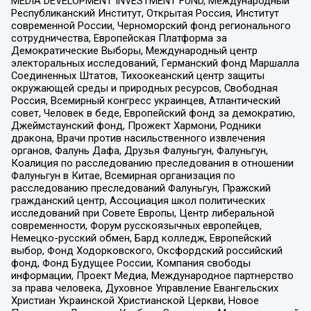
MEDIA DEVELOPMENT INVESTMENT FUND, Международный
Республиканский Институт, Открытая Россия, Институт
современной России, Черноморский фонд регионального
сотрудничества, Европейская Платформа за
Демократические Выборы, Международный центр
электоральных исследований, Германский фонд Маршалла
Соединенных Штатов, Тихоокеанский центр защиты
окружающей среды и природных ресурсов, Свободная
Россия, Всемирный конгресс украинцев, Атлантический
совет, Человек в беде, Европейский фонд за демократию,
Джеймстаунский фонд, Прожект Хармони, Родники
дракона, Врачи против насильственного извлечения
органов, Фалунь Дафа, Друзья Фалуньгун, Фалуньгун,
Коалиция по расследованию преследования в отношении
Фалуньгун в Китае, Всемирная организация по
расследованию преследований Фалуньгун, Пражский
гражданский центр, Ассоциация школ политических
исследований при Совете Европы, Центр либеральной
современности, Форум русскоязычных европейцев,
Немецко-русский обмен, Бард колледж, Европейский
выбор, Фонд Ходорковского, Оксфордский российский
фонд, Фонд Будущее России, Компания свободы
информации, Проект Медиа, Международное партнерство
за права человека, Духовное Управление Евангельских
Христиан Украинской Христианской Церкви, Новое