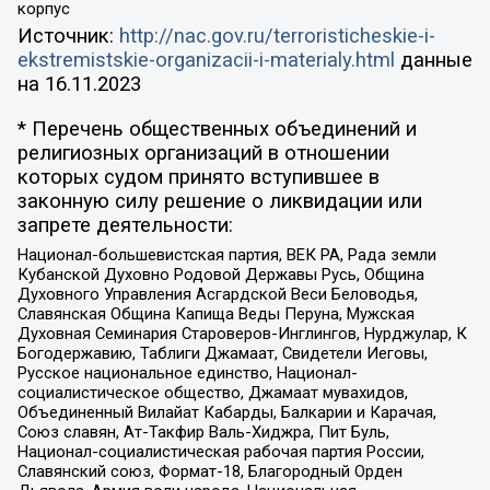
корпус
Источник:
http://nac.gov.ru/terroristicheskie-i-
ekstremistskie-organizacii-i-materialy.html
данные
на
16.11.2023
* Перечень общественных объединений и
религиозных организаций в отношении
которых судом принято вступившее в
законную силу решение о ликвидации или
запрете деятельности:
Национал-большевистская партия, ВЕК РА, Рада земли
Кубанской Духовно Родовой Державы Русь, Община
Духовного Управления Асгардской Веси Беловодья,
Славянская Община Капища Веды Перуна, Мужская
Духовная Семинария Староверов-Инглингов, Нурджулар, К
Богодержавию, Таблиги Джамаат, Свидетели Иеговы,
Русское национальное единство, Национал-
социалистическое общество, Джамаат мувахидов,
Объединенный Вилайат Кабарды, Балкарии и Карачая,
Союз славян, Ат-Такфир Валь-Хиджра, Пит Буль,
Национал-социалистическая рабочая партия России,
Славянский союз, Формат-18, Благородный Орден