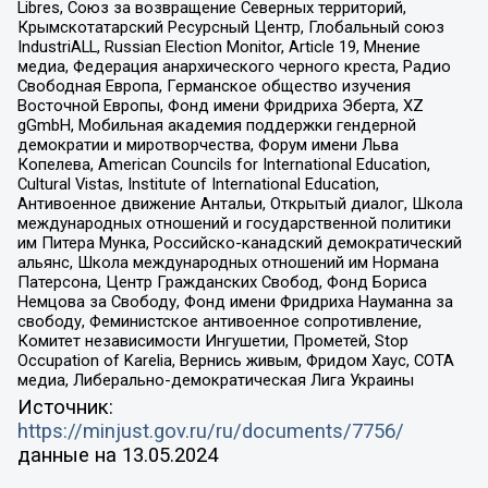
Libres, Союз за возвращение Северных территорий,
Крымскотатарский Ресурсный Центр, Глобальный союз
IndustriALL, Russian Election Monitor, Article 19, Мнение
медиа, Федерация анархического черного креста, Радио
Свободная Европа, Германское общество изучения
Восточной Европы, Фонд имени Фридриха Эберта, XZ
gGmbH, Мобильная академия поддержки гендерной
демократии и миротворчества, Форум имени Льва
Копелева, American Councils for International Education,
Cultural Vistas, Institute of International Education,
Антивоенное движение Антальи, Открытый диалог, Школа
международных отношений и государственной политики
им Питера Мунка, Российско-канадский демократический
альянс, Школа международных отношений им Нормана
Патерсона, Центр Гражданских Свобод, Фонд Бориса
Немцова за Свободу, Фонд имени Фридриха Науманна за
свободу, Феминистское антивоенное сопротивление,
Комитет независимости Ингушетии, Прометей, Stop
Occupation of Karelia, Вернись живым, Фридом Хаус, СОТА
медиа, Либерально-демократическая Лига Украины
Источник:
https://minjust.gov.ru/ru/documents/7756/
данные на
13.05.2024