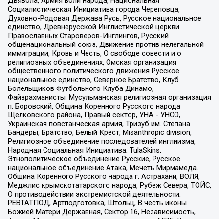
Дьявола, Армия воли народа, Национальная
Социалистическая Инициатива города Череповца,
Духовно-Родовая Держава Русь, Русское национальное
единство, Древнерусской Инглистической церкви
Православных Староверов-Инглингов, Русский
общенациональный союз, Движение против нелегальной
иммиграции, Кровь и Честь, О свободе совести и о
религиозных объединениях, Омская организация
общественного политического движения Русское
национальное единство, Северное Братство, Клуб
Болельщиков Футбольного Клуба Динамо,
Файзрахманисты, Мусульманская религиозная организация
п. Боровский, Община Коренного Русского народа
Щелковского района, Правый сектор, УНА - УНСО,
Украинская повстанческая армия, Тризуб им. Степана
Бандеры, Братство, Белый Крест, Misanthropic division,
Религиозное объединение последователей инглиизма,
Народная Социальная Инициатива, TulaSkins,
Этнополитическое объединение Русские, Русское
национальное объединение Атака, Мечеть Мирмамеда,
Община Коренного Русского народа г. Астрахани, ВОЛЯ,
Меджлис крымскотатарского народа, Рубеж Севера, ТОЙС,
О противодействии экстремистской деятельности,
РЕВТАТПОД, Артподготовка, Штольц, В честь иконы
Божией Матери Державная, Сектор 16, Независимость,