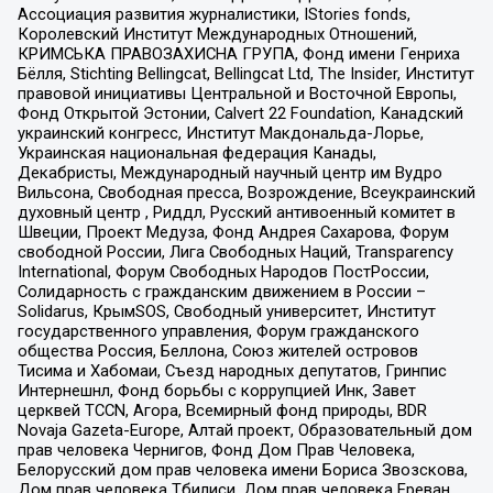
Ассоциация развития журналистики, IStories fonds,
Королевский Институт Международных Отношений,
КРИМСЬКА ПРАВОЗАХИСНА ГРУПА, Фонд имени Генриха
Бёлля, Stichting Bellingcat, Bellingcat Ltd, The Insider, Институт
правовой инициативы Центральной и Восточной Европы,
Фонд Открытой Эстонии, Calvert 22 Foundation, Канадский
украинский конгресс, Институт Макдональда-Лорье,
Украинская национальная федерация Канады,
Декабристы, Международный научный центр им Вудро
Вильсона, Свободная пресса, Возрождение, Всеукраинский
духовный центр , Риддл, Русский антивоенный комитет в
Швеции, Проект Медуза, Фонд Андрея Сахарова, Форум
свободной России, Лига Свободных Наций, Transparеncy
International, Форум Свободных Народов ПостРоссии,
Солидарность с гражданским движением в России –
Solidarus, КрымSOS, Свободный университет, Институт
государственного управления, Форум гражданского
общества Россия, Беллона, Союз жителей островов
Тисима и Хабомаи, Съезд народных депутатов, Гринпис
Интернешнл, Фонд борьбы с коррупцией Инк, Завет
церквей TCCN, Агора, Всемирный фонд природы, BDR
Novaja Gazeta-Europe, Алтай проект, Образовательный дом
прав человека Чернигов, Фонд Дом Прав Человека,
Белорусский дом прав человека имени Бориса Звозскова,
Дом прав человека Тбилиси, Дом прав человека Ереван,