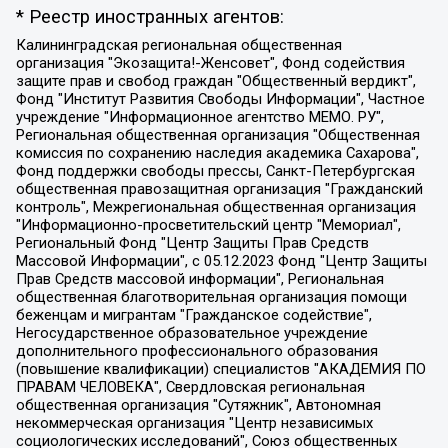
* Реестр иностранных агентов:
Калининградская региональная общественная организация "Экозащита!-Женсовет", Фонд содействия защите прав и свобод граждан "Общественный вердикт", Фонд "Институт Развития Свободы Информации", Частное учреждение "Информационное агентство МЕМО. РУ", Региональная общественная организация "Общественная комиссия по сохранению наследия академика Сахарова", Фонд поддержки свободы прессы, Санкт-Петербургская общественная правозащитная организация "Гражданский контроль", Межрегиональная общественная организация "Информационно-просветительский центр "Мемориал", Региональный Фонд "Центр Защиты Прав Средств Массовой Информации", с 05.12.2023 Фонд "Центр Защиты Прав Средств массовой информации", Региональная общественная благотворительная организация помощи беженцам и мигрантам "Гражданское содействие", Негосударственное образовательное учреждение дополнительного профессионального образования (повышение квалификации) специалистов "АКАДЕМИЯ ПО ПРАВАМ ЧЕЛОВЕКА", Свердловская региональная общественная организация "Сутяжник", Автономная некоммерческая организация "Центр независимых социологических исследований", Союз общественных объединений "Российский исследовательский центр по правам человека", Региональное общественное учреждение научно-информационный центр "МЕМОРИАЛ", Некоммерческая организация "Фонд защиты гласности", Автономная некоммерческая организация "Институт прав человека", Городская общественная организация "Екатеринбургское общество "МЕМОРИАЛ", Городская общественная организация "Рязанское историко-просветительское и правозащитное общество "Мемориал" (Рязанский Мемориал), Челябинский региональный орган общественной самодеятельности – женское общественное объединение "Женщины Евразии", Челябинский региональный орган общественной самодеятельности "Уральская правозащитная группа", Фонд содействия защите здоровья и социальной справедливости имени Андрея Рылькова, Автономная Некоммерческая Организация "Аналитический Центр Юрия Левады", Автономная некоммерческая организация социальной поддержки населения "Проект Апрель", Региональная общественная организация помощи женщинам и детям, находящимся в кризисной ситуации "Информационно-методический центр "Анна", Фонд содействия развитию массовых коммуникаций и правовому просвещению "Так-так-Так", Фонд содействия устойчивому развитию "Серебряная тайга", Свердловский региональный общественный фонд социальных проектов "Новое время", "Idel.Реалии", Кавказ.Реалии, Крым.Реалии, Телеканал Настоящее Время, Татаро-башкирская служба Радио Свобода (Azatliq Radiosi), Радио Свободная Европа/Радио Свобода (PCE/PC), "Сибирь.Реалии", "Фактограф", Благотворительный фонд помощи осужденным и их семьям, Автономная некоммерческая организация "Институт глобализации и социальных движений", Фонд "В защиту прав заключенных", Частное учреждение "Центр поддержки и содействия развитию средств массовой информации", Пензенский региональный общественный благотворительный фонд "Гражданский союз", "Север.Реалии", Некоммерческая организация Фонд "Правовая инициатива", Общество с ограниченной ответственностью "Радио Свободная Европа/Радио Свобода", Чешское информационное агентство "MEDIUM-ORIENT", Красноярская региональная общественная организация "Мы против СПИДа", Камалягин Денис Николаевич, Маркелов Сергей Евгеньевич, Пономарев Лев Александрович, Савицкая Людмила Алексеевна, Автономная некоммерческая организация "Центр по работе с проблемой насилия "НАСИЛИЮ.НЕТ", Межрегиональный профессиональный союз работников здравоохранения "Альянс врачей", Юридическое лицо, зарегистрированное в Латвийской Республике, SIA "Medusa Project" (регистрационный номер 40103797863, дата регистрации 10.06.2014), Некоммерческая организация "Фонд по борьбе с коррупцией", Автономная некоммерческая организация "Институт права и публичной политики", Баданин Роман Сергеевич, Гликин Максим Александрович, Железнова Мария Михайловна, Лукьянова Юлия Сергеевна, Маетная Елизавета Витальевна, Маняхин Петр Борисович, Чуракова Ольга Владимировна, Ярош Юлия Петровна, Юридическое лицо "The Insider SIA", зарегистрированное в Риге, Латвийская Республика (дата регистрации 26.06.2015), являющееся администратором доменного имени интернет-издания "The Insider SIA", https://theins.ru, Постернак Алексей Евгеньевич, Рубин Михаил Аркадьевич, Анин Роман Александрович, Юридическое лицо Istories fonds, зарегистрированное в Латвийской Республике (регистрационный номер 50008295751, дата регистрации 24.02.2020), Великовский Дмитрий Александрович, Долинина Ирина Николаевна, Мароховская Алеся Алексеевна, Шлейнов Роман Юрьевич, Шмагун Олеся Валентиновна, Общество с ограниченной ответственностью "Альтаир 2021", Общество с ограниченной ответственностью "Вега 2021", Общество с ограниченной ответственностью "Главный редактор 2021", Общество с ограниченной ответственностью "Ромашки монолит", Важенков Артем Валерьевич, Ивановская областная общественная организация "Центр гендерных исследований", Гурман Юрий Альбертович, Медиапроект "ОВД-Инфо", Егоров Владимир Владимирович, Жилинский Владимир Александрович, Общество с ограниченной ответственностью "ЗП", Иванова София Юрьевна, Карезина Инна Павловна, Кильтау Екатерина Викторовна, Петров Алексей Викторович, Пискунов Сергей Евгеньевич, Смирнов Сергей Сергеевич, Тихонов Михаил Сергеевич, Общество с ограниченной ответственностью "ЖУРНАЛИСТ-ИНОСТРАННЫЙ АГЕНТ", Арапова Галина Юрьевна, Вольтская Татьяна Анатольевна, Американская компания "Mason G.E.S. Anonymous Foundation" (США), являющаяся владельцем интернет-издания https://mnews.world/, Компания "Stichting Bellingcat", зарегистрированная в Нидерландах (дата регистрации 11.07.2018), Захаров Андрей Вячеславович, Клепиковская Екатерина Дмитриевна, Общество с ограниченной ответственностью "МЕМО", Перл Роман Александрович, Симонов Евгений Алексеевич, Соловьева Елена Анатольевна, Сотников Даниил Владимирович, Сурначева Елизавета Дмитриевна, Автономная некоммерческая организация по защите прав человека и информированию населения "Якутия – Наше Мнение", Общество с ограниченной ответственностью "Москоу диджитал медиа", с 26.01.2023 Общество с ограниченной ответственностью "Чайка Белые сады", Ветошкина Валерия Валерьевна, Заговора Максим Александрович, Межрегиональное общественное движение "Российская ЛГБТ - сеть", Оленичев Максим Владимирович, Павлов Иван Юрьевич, Скворцова Елена Сергеевна, Общество с ограниченной ответственностью "Как бы инагент", Кочетков Игорь Викторович, Общество с ограниченной ответственностью "Честные выборы", Еланчик Олег Александрович, Общество с ограниченной ответственностью "Нобелевский призыв", Гималова Регина Эмилевна, Григорьев Андрей Валерьевич, Григорьева Алина Александровна, Ассоциация по содействию защите прав призывников, альтернативнослужащих и военнослужащих "Правозащитная группа "Гражданин.Армия.Право", Хисамова Регина Фаритовна, Автономная некоммерческая организация по реализации социально-правовых программ "Лилит", Дальневосточное общественное движение "Маяк", Санкт-Петербургская ЛГБТ-инициативная группа "Выход", Инициативная группа ЛГБТ+ "Реверс", Алексеев Андрей Викторович, Бекбулатова Таисия Львовна, Беляев Иван Михайлович, Владыкина Елена Сергеевна, Гельман Марат Александрович, Никульшина Вероника Юрьевна, Толоконникова Надежда Андреевна, Шендерович Виктор Анатольевич, Общество с ограниченной ответственностью "Данное сообщение", Общество с ограниченной ответственностью Издательский дом "Новая глава", Айнбиндер Александра Александровна, Московский комьюнити-центр для ЛГБТ+инициатив, Благотворительный фонд развития филантропии, Deutsche Welle (Германия, Kurt-Schumacher-Strasse 3, 53113 Bonn), Борзунова Мария Михайловна, Воробьев Виктор Викторович, Голубева Анна Львовна, Константинова Алла Михайловна, Малкова Ирина Владимировна, Мурадов Мурад Абдулгалимович, Осетинская Елизавета Николаевна, Понасенков Евгений Николаевич, Ганапольский Матвей Юрьевич, Киселев Евгений Алексеевич, Борухович Ирина Григорьевна, Дремин Иван Тимофеевич, Дубровский Дмитрий Викторович, Красноярская региональная общественная организация поддержки и развития альтернативных образовательных технологий и межкультурных коммуникаций "ИНТЕРРА", Маяковская Екатерина Алексеевна, Фейгин Марк Захарович, Филимонов Андрей Викторович, Дзугкоева Регина Николаевна, Доброхотов Роман Александрович, Дудь Юрий Александрович, Елкин Сергей Владимирович, Кругликов Кирилл Игоревич, Сабунаева Мария Леонидовна, Семенов Алексей Владимирович, Шаинян Карен Багратович, Шульман Екатерина Михайловна, Асафьев Артур Валерьевич, Вахштайн Виктор Семенович, Венедиктов Алексей Алексеевич, Лушникова Екатерина Евгеньевна, Волков Леонид Михайлович, Невзоров Александр Глебович, Пархоменко Сергей Борисович, Сироткин Ярослав Николаевич, Кара-Мурза Владимир Владимирович, Баранова Наталья Владимировна, Гозман Леонид Яковлевич, Кагарлицкий Борис Юльевич, Климарев Михаил Валерьевич, Милов Владимир Станиславович, Автономная некоммерческая организация Краснодарский центр современного искусства "Типография", Моргенштерн Алишер Тагирович, Соболь Любовь Эдуардовна, Общество с ограниченной ответственностью "ЛИЗА НОРМ", Каспаров Гарри Кимович, Ходорковский Михаил Борисович, Общество с ограниченной ответственностью "Апрельские тезисы", Данилович Ирина Брониславовна, Кашин Олег Владимирович, Петров Николай Владимирович, Пивоваров Алексей Владимирович, Соколов Михаил Владимирович, Цветкова Юлия Владимировна, Чичваркин Евгений Александрович, Комитет против пыток/Команда против пыток, Общество с ограниченной ответственностью "Первый научный", Общество с ограниченной ответственностью "Вертолет и ко", Белоцерковская Вероника Борисовна, Кац Максим Евгеньевич, Лазарева Татьяна Юрьевна, Шаведдинов Руслан Табризович, Яшин Илья Валерьевич, Общество с ограниченной ответственностью "Иноагент ААВ", Алешковский Дмитрий Петрович, Альбац Евгения Марковна, Быков Дмитрий Львович, Галямина Юлия Евгеньевна, Лойко Сергей Леонидович, Мартынов Кирилл Константинович, Медведев Сергей Александрович, Крашенинников Федор Геннадиевич, Гордеева Катерина Вл