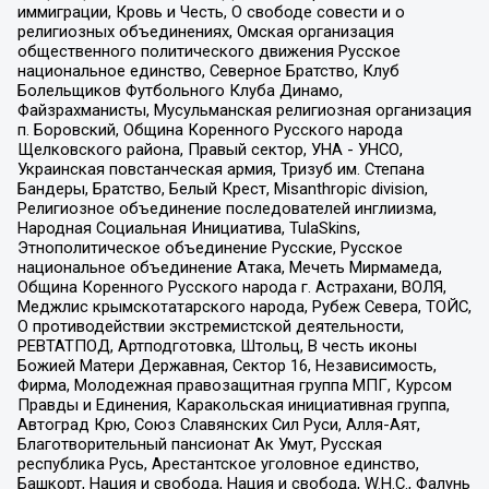
иммиграции, Кровь и Честь, О свободе совести и о
религиозных объединениях, Омская организация
общественного политического движения Русское
национальное единство, Северное Братство, Клуб
Болельщиков Футбольного Клуба Динамо,
Файзрахманисты, Мусульманская религиозная организация
п. Боровский, Община Коренного Русского народа
Щелковского района, Правый сектор, УНА - УНСО,
Украинская повстанческая армия, Тризуб им. Степана
Бандеры, Братство, Белый Крест, Misanthropic division,
Религиозное объединение последователей инглиизма,
Народная Социальная Инициатива, TulaSkins,
Этнополитическое объединение Русские, Русское
национальное объединение Атака, Мечеть Мирмамеда,
Община Коренного Русского народа г. Астрахани, ВОЛЯ,
Меджлис крымскотатарского народа, Рубеж Севера, ТОЙС,
О противодействии экстремистской деятельности,
РЕВТАТПОД, Артподготовка, Штольц, В честь иконы
Божией Матери Державная, Сектор 16, Независимость,
Фирма, Молодежная правозащитная группа МПГ, Курсом
Правды и Единения, Каракольская инициативная группа,
Автоград Крю, Союз Славянских Сил Руси, Алля-Аят,
Благотворительный пансионат Ак Умут, Русская
республика Русь, Арестантское уголовное единство,
Башкорт, Нация и свобода, Нация и свобода, W.H.С., Фалунь