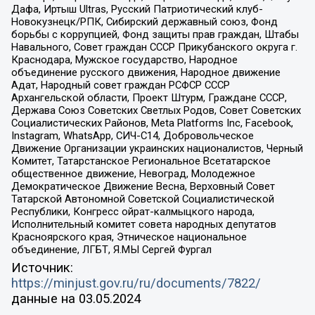
Дафа, Иртыш Ultras, Русский Патриотический клуб-
Новокузнецк/РПК, Сибирский державный союз, Фонд
борьбы с коррупцией, Фонд защиты прав граждан, Штабы
Навального, Совет граждан СССР Прикубанского округа г.
Краснодара, Мужское государство, Народное
объединение русского движения, Народное движение
Адат, Народный совет граждан РСФСР СССР
Архангельской области, Проект Штурм, Граждане СССР,
Держава Союз Советских Светлых Родов, Совет Советских
Социалистических Районов, Meta Platforms Inc, Facebook,
Instagram, WhatsApp, СИЧ-С14, Добровольческое
Движение Организации украинских националистов, Черный
Комитет, Татарстанское Региональное Всетатарское
общественное движение, Невоград, Молодежное
Демократическое Движение Весна, Верховный Совет
Татарской Автономной Советской Социалистической
Республики, Конгресс ойрат-калмыцкого народа,
Исполнительный комитет совета народных депутатов
Красноярского края, Этническое национальное
объединение, ЛГБТ, Я.МЫ Сергей Фургал
Источник:
https://minjust.gov.ru/ru/documents/7822/
данные на
03.05.2024