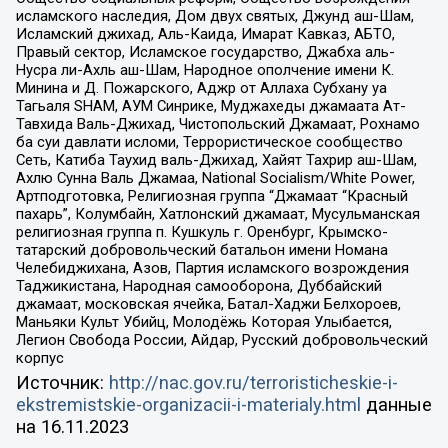
исламского наследия, Дом двух святых, Джунд аш-Шам,
Исламский джихад, Аль-Каида, Имарат Кавказ, АБТО,
Правый сектор, Исламское государство, Джабха аль-
Нусра ли-Ахль аш-Шам, Народное ополчение имени К.
Минина и Д. Пожарского, Аджр от Аллаха Субхану уа
Тагьаля SHAM, АУМ Синрике, Муджахеды джамаата Ат-
Тавхида Валь-Джихад, Чистопольский Джамаат, Рохнамо
ба суи давлати исломи, Террористическое сообщество
Сеть, Катиба Таухид валь-Джихад, Хайят Тахрир аш-Шам,
Ахлю Сунна Валь Джамаа, National Socialism/White Power,
Артподготовка, Религиозная группа “Джамаат “Красный
пахарь”, Колумбайн, Хатлонский джамаат, Мусульманская
религиозная группа п. Кушкуль г. Оренбург, Крымско-
татарский добровольческий батальон имени Номана
Челебиджихана, Азов, Партия исламского возрождения
Таджикистана, Народная самооборона, Дуббайский
джамаат, московская ячейка, Батал-Хаджи Белхороев,
Маньяки Культ Убийц, Молодёжь Которая Улыбается,
Легион Свобода России, Айдар, Русский добровольческий
корпус
Источник:
http://nac.gov.ru/terroristicheskie-i-
ekstremistskie-organizacii-i-materialy.html
данные
на
16.11.2023