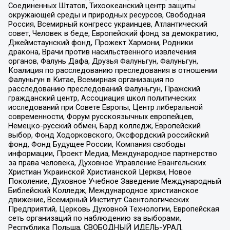
Соединенных Штатов, Тихоокеанский центр защиты
окружающей среды и природных ресурсов, Свободная
Россия, Всемирный конгресс украинцев, Атлантический
совет, Человек в беде, Европейский фонд за демократию,
Джеймстаунский фонд, Прожект Хармони, Родники
дракона, Врачи против насильственного извлечения
органов, Фалунь Дафа, Друзья Фалуньгун, Фалуньгун,
Коалиция по расследованию преследования в отношении
Фалуньгун в Китае, Всемирная организация по
расследованию преследований Фалуньгун, Пражский
гражданский центр, Ассоциация школ политических
исследований при Совете Европы, Центр либеральной
современности, Форум русскоязычных европейцев,
Немецко-русский обмен, Бард колледж, Европейский
выбор, Фонд Ходорковского, Оксфордский российский
фонд, Фонд Будущее России, Компания свободы
информации, Проект Медиа, Международное партнерство
за права человека, Духовное Управление Евангельских
Христиан Украинской Христианской Церкви, Новое
Поколение, Духовное Учебное Заведение Международный
Библейский Колледж, Международное христианское
движение, Всемирный Институт Саентологических
Предприятий, Церковь Духовной Технологии, Европейская
сеть организаций по наблюдению за выборами,
Республика Польша, СВОБОДНЫЙ ИДЕЛЬ-УРАЛ,