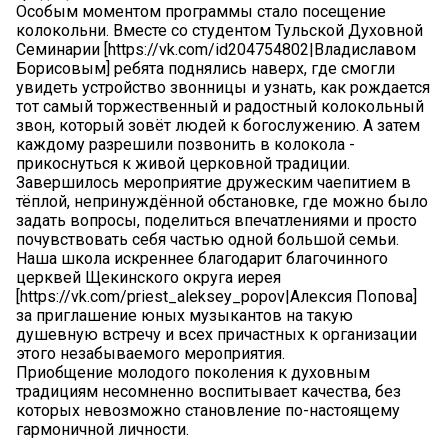
Особым моментом программы стало посещение
колокольни. Вместе со студентом Тульской Духовной
Семинарии [https://vk.com/id204754802|Владиславом
Борисовым] ребята поднялись наверх, где смогли
увидеть устройство звонницы и узнать, как рождается
тот самый торжественный и радостный колокольный
звон, который зовёт людей к богослужению. А затем
каждому разрешили позвонить в колокола -
прикоснуться к живой церковной традиции.
Завершилось мероприятие дружеским чаепитием в
тёплой, непринуждённой обстановке, где можно было
задать вопросы, поделиться впечатлениями и просто
почувствовать себя частью одной большой семьи.
Наша школа искреннее благодарит благочинного
церквей Щекинского округа иерея
[https://vk.com/priest_aleksey_popov|Алексия Попова]
за приглашение юных музыкантов на такую
душевную встречу и всех причастных к организации
этого незабываемого мероприятия.
Приобщение молодого поколения к духовным
традициям несомненно воспитывает качества, без
которых невозможно становление по-настоящему
гармоничной личности.