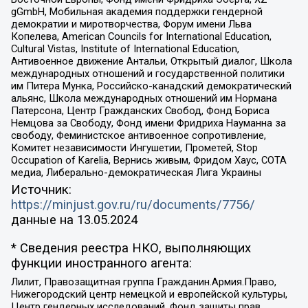
gGmbH, Мобильная академия поддержки гендерной
демократии и миротворчества, Форум имени Льва
Копелева, American Councils for International Education,
Cultural Vistas, Institute of International Education,
Антивоенное движение Антальи, Открытый диалог, Школа
международных отношений и государственной политики
им Питера Мунка, Российско-канадский демократический
альянс, Школа международных отношений им Нормана
Патерсона, Центр Гражданских Свобод, Фонд Бориса
Немцова за Свободу, Фонд имени Фридриха Науманна за
свободу, Феминистское антивоенное сопротивление,
Комитет независимости Ингушетии, Прометей, Stop
Occupation of Karelia, Вернись живым, Фридом Хаус, СОТА
медиа, Либерально-демократическая Лига Украины
Источник:
https://minjust.gov.ru/ru/documents/7756/
данные на
13.05.2024
* Сведения реестра НКО, выполняющих
функции иностранного агента:
Лилит, Правозащитная группа Гражданин.Армия.Право,
Нижегородский центр немецкой и европейской культуры,
Центр гендерных исследований, Фонд защиты прав