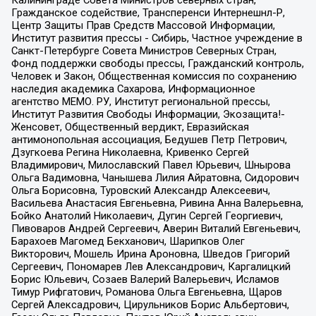
Калининграде Совета Министров северных стран,
Гражданское содействие, Трансперенси Интернешнл-Р,
Центр Защиты Прав Средств Массовой Информации,
Институт развития прессы - Сибирь, Частное учреждение в
Санкт-Петербурге Совета Министров Северных Стран,
Фонд поддержки свободы прессы, Гражданский контроль,
Человек и Закон, Общественная комиссия по сохранению
наследия академика Сахарова, Информационное
агентство МЕМО. РУ, Институт региональной прессы,
Институт Развития Свободы Информации, Экозащита!-
Женсовет, Общественный вердикт, Евразийская
антимонопольная ассоциация, Бедушев Петр Петрович,
Дзугкоева Регина Николаевна, Кривенко Сергей
Владимирович, Милославский Павел Юрьевич, Шнырова
Ольга Вадимовна, Чанышева Лилия Айратовна, Сидорович
Ольга Борисовна, Туровский Александр Алексеевич,
Васильева Анастасия Евгеньевна, Ривина Анна Валерьевна,
Бойко Анатолий Николаевич, Дугин Сергей Георгиевич,
Пивоваров Андрей Сергеевич, Аверин Виталий Евгеньевич,
Барахоев Магомед Бекханович, Шарипков Олег
Викторович, Мошель Ирина Ароновна, Шведов Григорий
Сергеевич, Пономарев Лев Александрович, Каргалицкий
Борис Юльевич, Созаев Валерий Валерьевич, Исламов
Тимур Рифгатович, Романова Ольга Евгеньевна, Щаров
Сергей Алексадрович, Цирульников Борис Альбертович,