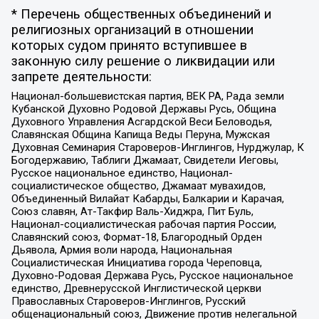
* Перечень общественных объединений и
религиозных организаций в отношении
которых судом принято вступившее в
законную силу решение о ликвидации или
запрете деятельности:
Национал-большевистская партия, ВЕК РА, Рада земли
Кубанской Духовно Родовой Державы Русь, Община
Духовного Управления Асгардской Веси Беловодья,
Славянская Община Капища Веды Перуна, Мужская
Духовная Семинария Староверов-Инглингов, Нурджулар, К
Богодержавию, Таблиги Джамаат, Свидетели Иеговы,
Русское национальное единство, Национал-
социалистическое общество, Джамаат мувахидов,
Объединенный Вилайат Кабарды, Балкарии и Карачая,
Союз славян, Ат-Такфир Валь-Хиджра, Пит Буль,
Национал-социалистическая рабочая партия России,
Славянский союз, Формат-18, Благородный Орден
Дьявола, Армия воли народа, Национальная
Социалистическая Инициатива города Череповца,
Духовно-Родовая Держава Русь, Русское национальное
единство, Древнерусской Инглистической церкви
Православных Староверов-Инглингов, Русский
общенациональный союз, Движение против нелегальной