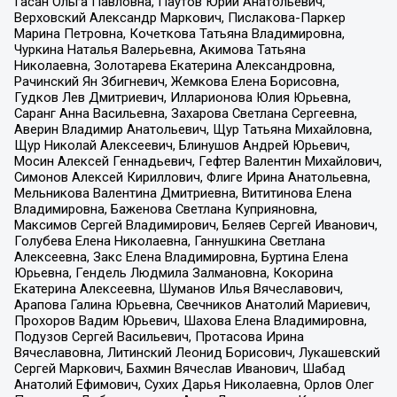
Гасан Ольга Павловна, Паутов Юрий Анатольевич,
Верховский Александр Маркович, Пислакова-Паркер
Марина Петровна, Кочеткова Татьяна Владимировна,
Чуркина Наталья Валерьевна, Акимова Татьяна
Николаевна, Золотарева Екатерина Александровна,
Рачинский Ян Збигневич, Жемкова Елена Борисовна,
Гудков Лев Дмитриевич, Илларионова Юлия Юрьевна,
Саранг Анна Васильевна, Захарова Светлана Сергеевна,
Аверин Владимир Анатольевич, Щур Татьяна Михайловна,
Щур Николай Алексеевич, Блинушов Андрей Юрьевич,
Мосин Алексей Геннадьевич, Гефтер Валентин Михайлович,
Симонов Алексей Кириллович, Флиге Ирина Анатольевна,
Мельникова Валентина Дмитриевна, Вититинова Елена
Владимировна, Баженова Светлана Куприяновна,
Максимов Сергей Владимирович, Беляев Сергей Иванович,
Голубева Елена Николаевна, Ганнушкина Светлана
Алексеевна, Закс Елена Владимировна, Буртина Елена
Юрьевна, Гендель Людмила Залмановна, Кокорина
Екатерина Алексеевна, Шуманов Илья Вячеславович,
Арапова Галина Юрьевна, Свечников Анатолий Мариевич,
Прохоров Вадим Юрьевич, Шахова Елена Владимировна,
Подузов Сергей Васильевич, Протасова Ирина
Вячеславовна, Литинский Леонид Борисович, Лукашевский
Сергей Маркович, Бахмин Вячеслав Иванович, Шабад
Анатолий Ефимович, Сухих Дарья Николаевна, Орлов Олег