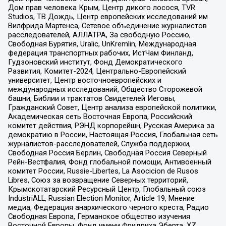
Дом прав человека Крым, Центр дикого лосося, TVR
Studios, ТВ Дождь, Центр европейских исследований им
Вилфрида Мартенса, Сетевое объединение журналистов
расследователей, АЛЛАТРА, За свободную Россию,
Свободная Бурятия, Uralic, UnKremlin, Международная
федерация транспортных рабочих, ИстЧам Финланд,
Гудзоновский институт, Фонд Демократического
Развития, Комитет-2024, Центрально-Европейский
университет, Центр восточноевропейских и
международных исследований, Общество Сторожевой
башни, Библии и трактатов Свидетелей Иеговы,
Гражданский Совет, Центр анализа европейской политики,
Академическая сеть Восточная Европа, Российский
комитет действия, РЭНД корпорейшн, Русская Америка за
демократию в России, Настоящая Россия, Глобальная сеть
журналистов-расследователей, Служба поддержки,
Свободная Россия Берлин, Свободная Россия Северный
Рейн-Вестфалия, Фонд глобальной помощи, Антивоенный
комитет России, Russie-Libertes, La Asocicion de Rusos
Libres, Союз за возвращение Северных территорий,
Крымскотатарский Ресурсный Центр, Глобальный союз
IndustriALL, Russian Election Monitor, Article 19, Мнение
медиа, Федерация анархического черного креста, Радио
Свободная Европа, Германское общество изучения
Восточной Европы, Фонд имени Фридриха Эберта, XZ