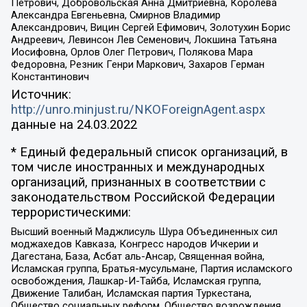
Петрович, Добровольская Анна Дмитриевна, Королева
Александра Евгеньевна, Смирнов Владимир
Александрович, Вицин Сергей Ефимович, Золотухин Борис
Андреевич, Левинсон Лев Семенович, Локшина Татьяна
Иосифовна, Орлов Олег Петрович, Полякова Мара
Федоровна, Резник Генри Маркович, Захаров Герман
Константинович
Источник:
http://unro.minjust.ru/NKOForeignAgent.aspx
данные на
24.03.2022
* Единый федеральный список организаций, в
том числе иностранных и международных
организаций, признанных в соответствии с
законодательством Российской Федерации
террористическими:
Высший военный Маджлисуль Шура Объединенных сил
моджахедов Кавказа, Конгресс народов Ичкерии и
Дагестана, База, Асбат аль-Ансар, Священная война,
Исламская группа, Братья-мусульмане, Партия исламского
освобождения, Лашкар-И-Тайба, Исламская группа,
Движение Талибан, Исламская партия Туркестана,
Общество социальных реформ, Общество возрождения