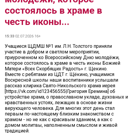
состоялось в храме в
честь иконы...
15:33
02.07.2026 16+
Учащиеся ЩДМШ №1 им. Л.Н. Толстого приняли
участие в добром и светлом мероприятии,
приуроченном ко Всероссийскому Дню молодёжи,
которое состоялось в храме в честь иконы Божией
Матери «Всех Скорбящих Радость» г. Щекино.
Вместе с ребятами из ЦДТ г. Щёкино, учащимися
Воскресной школы наши воспитанники услышали
рассказ клирика Свято‑Никольского храма иерея
[https://vk.com/id123456555|Григория Еремина] об
устройстве храма, о православном укладе, духовных и
нравственных устоях, лежащих в основе жизни
верующего человека. Для многих этот день стал
первым по-настоящему близким знакомством с
храмом - но не как с красивым зданием, а как с
домом молитвы, наполненным смыслом и живой
традицией.