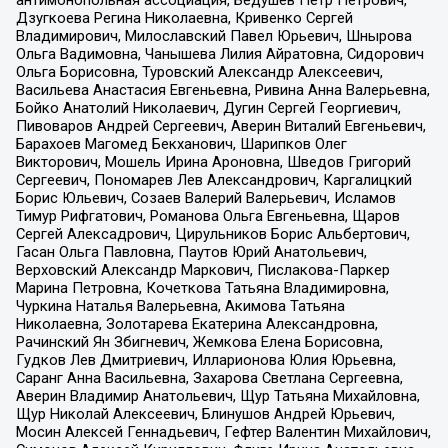
антимонопольная ассоциация, Бедушев Петр Петрович,
Дзугкоева Регина Николаевна, Кривенко Сергей
Владимирович, Милославский Павел Юрьевич, Шнырова
Ольга Вадимовна, Чанышева Лилия Айратовна, Сидорович
Ольга Борисовна, Туровский Александр Алексеевич,
Васильева Анастасия Евгеньевна, Ривина Анна Валерьевна,
Бойко Анатолий Николаевич, Дугин Сергей Георгиевич,
Пивоваров Андрей Сергеевич, Аверин Виталий Евгеньевич,
Барахоев Магомед Бекханович, Шарипков Олег
Викторович, Мошель Ирина Ароновна, Шведов Григорий
Сергеевич, Пономарев Лев Александрович, Каргалицкий
Борис Юльевич, Созаев Валерий Валерьевич, Исламов
Тимур Рифгатович, Романова Ольга Евгеньевна, Щаров
Сергей Алексадрович, Цирульников Борис Альбертович,
Гасан Ольга Павловна, Паутов Юрий Анатольевич,
Верховский Александр Маркович, Пислакова-Паркер
Марина Петровна, Кочеткова Татьяна Владимировна,
Чуркина Наталья Валерьевна, Акимова Татьяна
Николаевна, Золотарева Екатерина Александровна,
Рачинский Ян Збигневич, Жемкова Елена Борисовна,
Гудков Лев Дмитриевич, Илларионова Юлия Юрьевна,
Саранг Анна Васильевна, Захарова Светлана Сергеевна,
Аверин Владимир Анатольевич, Щур Татьяна Михайловна,
Щур Николай Алексеевич, Блинушов Андрей Юрьевич,
Мосин Алексей Геннадьевич, Гефтер Валентин Михайлович,