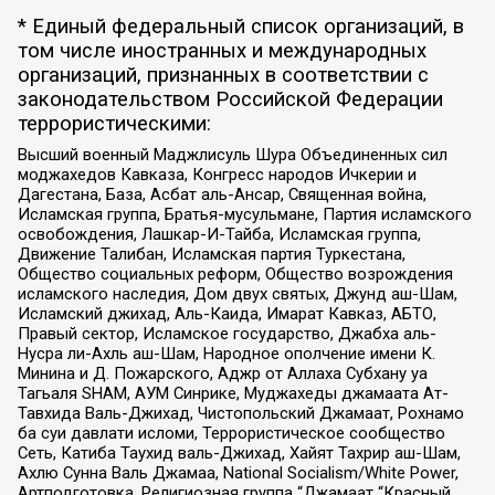
* Единый федеральный список организаций, в
том числе иностранных и международных
организаций, признанных в соответствии с
законодательством Российской Федерации
террористическими:
Высший военный Маджлисуль Шура Объединенных сил
моджахедов Кавказа, Конгресс народов Ичкерии и
Дагестана, База, Асбат аль-Ансар, Священная война,
Исламская группа, Братья-мусульмане, Партия исламского
освобождения, Лашкар-И-Тайба, Исламская группа,
Движение Талибан, Исламская партия Туркестана,
Общество социальных реформ, Общество возрождения
исламского наследия, Дом двух святых, Джунд аш-Шам,
Исламский джихад, Аль-Каида, Имарат Кавказ, АБТО,
Правый сектор, Исламское государство, Джабха аль-
Нусра ли-Ахль аш-Шам, Народное ополчение имени К.
Минина и Д. Пожарского, Аджр от Аллаха Субхану уа
Тагьаля SHAM, АУМ Синрике, Муджахеды джамаата Ат-
Тавхида Валь-Джихад, Чистопольский Джамаат, Рохнамо
ба суи давлати исломи, Террористическое сообщество
Сеть, Катиба Таухид валь-Джихад, Хайят Тахрир аш-Шам,
Ахлю Сунна Валь Джамаа, National Socialism/White Power,
Артподготовка, Религиозная группа “Джамаат “Красный