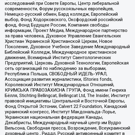
исследований при Совете Европы, Центр либеральной
современности, Форум русскоязычных европейцев,
Немецко-русский обмен, Бард колледж, Европейский
выбор, Фонд Ходорковского, Оксфордский российский
фонд, Фонд Будущее России, Компания свободы
информации, Проект Медиа, Международное партнерство
за права человека, Духовное Управление Евангельских
Христиан Украинской Христианской Церкви, Новое
Поколение, Духовное Учебное Заведение Международный
Библейский Колледж, Международное христианское
движение, Всемирный Институт Саентологических
Предприятий, Церковь Духовной Технологии, Европейская
сеть организаций по наблюдению за выборами,
Республика Польша, СВОБОДНЫЙ ИДЕЛЬ-УРАЛ,
Ассоциация развития журналистики, IStories fonds,
Королевский Институт Международных Отношений,
КРИМСЬКА ПРАВОЗАХИСНА ГРУПА, Фонд имени Генриха
Бёлля, Stichting Bellingcat, Bellingcat Ltd, The Insider, Институт
правовой инициативы Центральной и Восточной Европы,
Фонд Открытой Эстонии, Calvert 22 Foundation, Канадский
украинский конгресс, Институт Макдональда-Лорье,
Украинская национальная федерация Канады,
Декабристы, Международный научный центр им Вудро
Вильсона, Свободная пресса, Возрождение, Всеукраинский
духовный центр , Риддл, Русский антивоенный комитет в