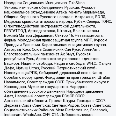
Народная Социальная Инициатива, TulaSkins,
Этнополитическое объединение Русские, Русское
национальное объединение Атака, Мечеть Мирмамеда,
Община Коренного Русского народа г. Астрахани, ВОЛЯ,
Меджлис крымскотатарского народа, Рубеж Севера, ТОЙС,
О противодействии экстремистской деятельности,
РЕВТАТПОД, Артподготовка, Штольц, В честь иконы
Божией Матери Державная, Сектор 16, Независимость,
Фирма, Молодежная правозащитная группа МПГ, Курсом
Правды и Единения, Каракольская инициативная группа,
Автоград Крю, Союз Славянских Сил Руси, Алля-Аят,
Благотворительный пансионат Ак Умут, Русская
республика Русь, Арестантское уголовное единство,
Башкорт, Нация и свобода, Нация и свобода, W.H.С., Фалунь
Дафа, Иртыш Ultras, Русский Патриотический клуб-
Новокузнецк/РПК, Сибирский державный союз, Фонд
борьбы с коррупцией, Фонд защиты прав граждан, Штабы
Навального, Совет граждан СССР Прикубанского округа г.
Краснодара, Мужское государство, Народное
объединение русского движения, Народное движение
Адат, Народный совет граждан РСФСР СССР
Архангельской области, Проект Штурм, Граждане СССР,
Держава Союз Советских Светлых Родов, Совет Советских
Социалистических Районов, Meta Platforms Inc, Facebook,
Instagram, WhatsApp, СИЧ-С14, Добровольческое