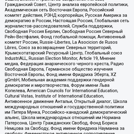
Гражданский Совет, Центр анализа европейской политики,
Академическая сеть Восточная Европа, Российский
комитет действия, РЭНД корпорейшн, Русская Америка за
демократию в России, Настоящая Россия, Глобальная сеть
журналистов-расследователей, Служба поддержки,
Свободная Россия Берлин, Свободная Россия Северный
Рейн-Вестфалия, Фонд глобальной помощи, Антивоенный
комитет России, Russie-Libertes, La Asocicion de Rusos
Libres, Союз за возвращение Северных территорий,
Крымскотатарский Ресурсный Центр, Глобальный союз
IndustriALL, Russian Election Monitor, Article 19, Мнение
медиа, Федерация анархического черного креста, Радио
Свободная Европа, Германское общество изучения
Восточной Европы, Фонд имени Фридриха Эберта, XZ
gGmbH, Мобильная академия поддержки гендерной
демократии и миротворчества, Форум имени Льва
Копелева, American Councils for International Education,
Cultural Vistas, Institute of International Education,
Антивоенное движение Антальи, Открытый диалог, Школа
международных отношений и государственной политики
им Питера Мунка, Российско-канадский демократический
альянс, Школа международных отношений им Нормана
Патерсона, Центр Гражданских Свобод, Фонд Бориса
Немцова за Свободу, Фонд имени Фридриха Науманна за
свободу, Феминистское антивоенное сопротивление,