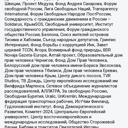
Швеции, Проект Медуза, Фонд Андрея Сахарова, Форум
свободной России, Лига Свободных Наций, Transparеncy
International, Форум Свободных Народов ПостРоссии,
Солидарность с гражданским движением в России –
Solidarus, КрымSOS, Свободный университет, Институт
государственного управления, Форум гражданского
общества Россия, Беллона, Союз жителей островов
Тисима и Хабомаи, Съезд народных депутатов, Гринпис
Интернешнл, Фонд борьбы с коррупцией Инк, Завет
церквей TCCN, Агора, Всемирный фонд природы, BDR
Novaja Gazeta-Europe, Алтай проект, Образовательный дом
прав человека Чернигов, Фонд Дом Прав Человека,
Белорусский дом прав человека имени Бориса Звозскова,
Дом прав человека Тбилиси, Дом прав человека Ереван,
Дом прав человека Крым, Центр дикого лосося, TVR
Studios, ТВ Дождь, Центр европейских исследований им
Вилфрида Мартенса, Сетевое объединение журналистов
расследователей, АЛЛАТРА, За свободную Россию,
Свободная Бурятия, Uralic, UnKremlin, Международная
федерация транспортных рабочих, ИстЧам Финланд,
Гудзоновский институт, Фонд Демократического
Развития, Комитет-2024, Центрально-Европейский
университет, Центр восточноевропейских и
международных исследований, Общество Сторожевой
башни, Библии и трактатов Свидетелей Иеговы,