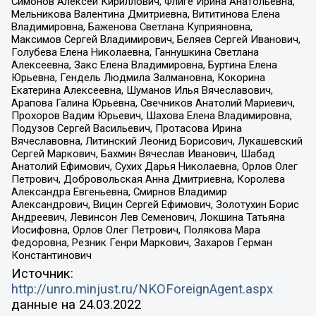
Симонов Алексей Кириллович, Флиге Ирина Анатольевна,
Мельникова Валентина Дмитриевна, Вититинова Елена
Владимировна, Баженова Светлана Куприяновна,
Максимов Сергей Владимирович, Беляев Сергей Иванович,
Голубева Елена Николаевна, Ганнушкина Светлана
Алексеевна, Закс Елена Владимировна, Буртина Елена
Юрьевна, Гендель Людмила Залмановна, Кокорина
Екатерина Алексеевна, Шуманов Илья Вячеславович,
Арапова Галина Юрьевна, Свечников Анатолий Мариевич,
Прохоров Вадим Юрьевич, Шахова Елена Владимировна,
Подузов Сергей Васильевич, Протасова Ирина
Вячеславовна, Литинский Леонид Борисович, Лукашевский
Сергей Маркович, Бахмин Вячеслав Иванович, Шабад
Анатолий Ефимович, Сухих Дарья Николаевна, Орлов Олег
Петрович, Добровольская Анна Дмитриевна, Королева
Александра Евгеньевна, Смирнов Владимир
Александрович, Вицин Сергей Ефимович, Золотухин Борис
Андреевич, Левинсон Лев Семенович, Локшина Татьяна
Иосифовна, Орлов Олег Петрович, Полякова Мара
Федоровна, Резник Генри Маркович, Захаров Герман
Константинович
Источник:
http://unro.minjust.ru/NKOForeignAgent.aspx
данные на
24.03.2022