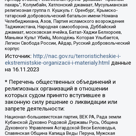
пахарь”, Колумбайн, Хатлонский джамаат, Мусульманская
религиозная группа п. Кушкуль г. Оренбург, Крымско-
татарский добровольческий батальон имени Номана
Челебиджихана, Азов, Партия исламского возрождения
Таджикистана, Народная самооборона, Дуббайский
джамаат, московская ячейка, Батал-Хаджи Белхороев,
Маньяки Культ Убийц, Молодёжь Которая Улыбается,
Легион Свобода России, Айдар, Русский добровольческий
корпус
Источник:
http://nac.gov.ru/terroristicheskie-i-
ekstremistskie-organizacii-i-materialy.html
данные
на
16.11.2023
* Перечень общественных объединений и
религиозных организаций в отношении
которых судом принято вступившее в
законную силу решение о ликвидации или
запрете деятельности:
Национал-большевистская партия, ВЕК РА, Рада земли
Кубанской Духовно Родовой Державы Русь, Община
Духовного Управления Асгардской Веси Беловодья,
Славянская Община Капища Веды Перуна, Мужская