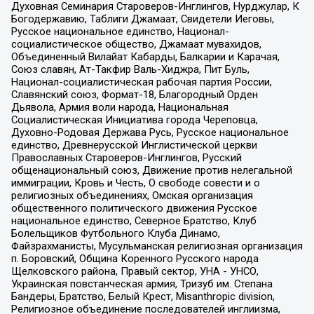
Духовная Семинария Староверов-Инглингов, Нурджулар, К
Богодержавию, Таблиги Джамаат, Свидетели Иеговы,
Русское национальное единство, Национал-
социалистическое общество, Джамаат мувахидов,
Объединенный Вилайат Кабарды, Балкарии и Карачая,
Союз славян, Ат-Такфир Валь-Хиджра, Пит Буль,
Национал-социалистическая рабочая партия России,
Славянский союз, Формат-18, Благородный Орден
Дьявола, Армия воли народа, Национальная
Социалистическая Инициатива города Череповца,
Духовно-Родовая Держава Русь, Русское национальное
единство, Древнерусской Инглистической церкви
Православных Староверов-Инглингов, Русский
общенациональный союз, Движение против нелегальной
иммиграции, Кровь и Честь, О свободе совести и о
религиозных объединениях, Омская организация
общественного политического движения Русское
национальное единство, Северное Братство, Клуб
Болельщиков Футбольного Клуба Динамо,
Файзрахманисты, Мусульманская религиозная организация
п. Боровский, Община Коренного Русского народа
Щелковского района, Правый сектор, УНА - УНСО,
Украинская повстанческая армия, Тризуб им. Степана
Бандеры, Братство, Белый Крест, Misanthropic division,
Религиозное объединение последователей инглиизма,