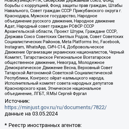
Новокузнецк/РПК, Сибирский державный союз, Фонд
борьбы с коррупцией, Фонд защиты прав граждан, Штабы
Навального, Совет граждан СССР Прикубанского округа г.
Краснодара, Мужское государство, Народное
объединение русского движения, Народное движение
Адат, Народный совет граждан РСФСР СССР
Архангельской области, Проект Штурм, Граждане СССР,
Держава Союз Советских Светлых Родов, Совет Советских
Социалистических Районов, Meta Platforms Inc, Facebook,
Instagram, WhatsApp, СИЧ-С14, Добровольческое
Движение Организации украинских националистов, Черный
Комитет, Татарстанское Региональное Всетатарское
общественное движение, Невоград, Молодежное
Демократическое Движение Весна, Верховный Совет
Татарской Автономной Советской Социалистической
Республики, Конгресс ойрат-калмыцкого народа,
Исполнительный комитет совета народных депутатов
Красноярского края, Этническое национальное
объединение, ЛГБТ, Я.МЫ Сергей Фургал
Источник:
https://minjust.gov.ru/ru/documents/7822/
данные на
03.05.2024
* Реестр иностранных агентов: