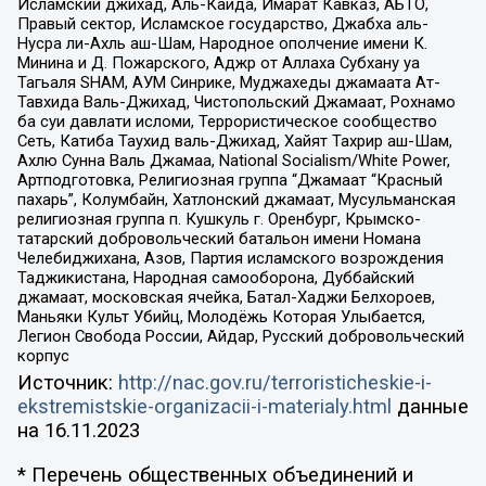
Исламский джихад, Аль-Каида, Имарат Кавказ, АБТО,
Правый сектор, Исламское государство, Джабха аль-
Нусра ли-Ахль аш-Шам, Народное ополчение имени К.
Минина и Д. Пожарского, Аджр от Аллаха Субхану уа
Тагьаля SHAM, АУМ Синрике, Муджахеды джамаата Ат-
Тавхида Валь-Джихад, Чистопольский Джамаат, Рохнамо
ба суи давлати исломи, Террористическое сообщество
Сеть, Катиба Таухид валь-Джихад, Хайят Тахрир аш-Шам,
Ахлю Сунна Валь Джамаа, National Socialism/White Power,
Артподготовка, Религиозная группа “Джамаат “Красный
пахарь”, Колумбайн, Хатлонский джамаат, Мусульманская
религиозная группа п. Кушкуль г. Оренбург, Крымско-
татарский добровольческий батальон имени Номана
Челебиджихана, Азов, Партия исламского возрождения
Таджикистана, Народная самооборона, Дуббайский
джамаат, московская ячейка, Батал-Хаджи Белхороев,
Маньяки Культ Убийц, Молодёжь Которая Улыбается,
Легион Свобода России, Айдар, Русский добровольческий
корпус
Источник:
http://nac.gov.ru/terroristicheskie-i-
ekstremistskie-organizacii-i-materialy.html
данные
на
16.11.2023
* Перечень общественных объединений и