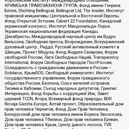
Королевский Институт Международных Отношений,
КРИМСЬКА ПРАВОЗАХИСНА ГРУПА, Фонд имени Генриха
Бёлля, Stichting Bellingcat, Bellingcat Ltd, The Insider, Институт
правовой инициативы Центральной и Восточной Европы,
Фонд Открытой Эстонии, Calvert 22 Foundation, Канадский
украинский конгресс, Институт Макдональда-Лорье,
Украинская национальная федерация Канады,
Декабристы, Международный научный центр им Вудро
Вильсона, Свободная пресса, Возрождение, Всеукраинский
духовный центр , Риддл, Русский антивоенный комитет в
Швеции, Проект Медуза, Фонд Андрея Сахарова, Форум
свободной России, Лига Свободных Наций, Transparеncy
International, Форум Свободных Народов ПостРоссии,
Солидарность с гражданским движением в России –
Solidarus, КрымSOS, Свободный университет, Институт
государственного управления, Форум гражданского
общества Россия, Беллона, Союз жителей островов
Тисима и Хабомаи, Съезд народных депутатов, Гринпис
Интернешнл, Фонд борьбы с коррупцией Инк, Завет
церквей TCCN, Агора, Всемирный фонд природы, BDR
Novaja Gazeta-Europe, Алтай проект, Образовательный дом
прав человека Чернигов, Фонд Дом Прав Человека,
Белорусский дом прав человека имени Бориса Звозскова,
Дом прав человека Тбилиси, Дом прав человека Ереван,
Дом прав человека Крым, Центр дикого лосося, TVR