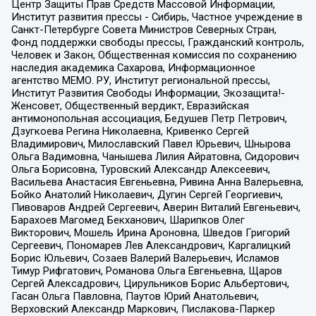
Центр Защиты Прав Средств Массовой Информации,
Институт развития прессы - Сибирь, Частное учреждение в
Санкт-Петербурге Совета Министров Северных Стран,
Фонд поддержки свободы прессы, Гражданский контроль,
Человек и Закон, Общественная комиссия по сохранению
наследия академика Сахарова, Информационное
агентство МЕМО. РУ, Институт региональной прессы,
Институт Развития Свободы Информации, Экозащита!-
Женсовет, Общественный вердикт, Евразийская
антимонопольная ассоциация, Бедушев Петр Петрович,
Дзугкоева Регина Николаевна, Кривенко Сергей
Владимирович, Милославский Павел Юрьевич, Шнырова
Ольга Вадимовна, Чанышева Лилия Айратовна, Сидорович
Ольга Борисовна, Туровский Александр Алексеевич,
Васильева Анастасия Евгеньевна, Ривина Анна Валерьевна,
Бойко Анатолий Николаевич, Дугин Сергей Георгиевич,
Пивоваров Андрей Сергеевич, Аверин Виталий Евгеньевич,
Барахоев Магомед Бекханович, Шарипков Олег
Викторович, Мошель Ирина Ароновна, Шведов Григорий
Сергеевич, Пономарев Лев Александрович, Каргалицкий
Борис Юльевич, Созаев Валерий Валерьевич, Исламов
Тимур Рифгатович, Романова Ольга Евгеньевна, Щаров
Сергей Алексадрович, Цирульников Борис Альбертович,
Гасан Ольга Павловна, Паутов Юрий Анатольевич,
Верховский Александр Маркович, Пислакова-Паркер