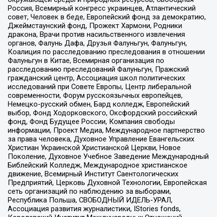
Россия, Всемирный конгресс украинцев, Атлантический
совет, Человек в беде, Европейский фонд за демократию,
Джеймстаунский фонд, Прожект Хармони, Родники
дракона, Врачи против насильственного извлечения
органов, Фалунь Дафа, Друзья Фалуньгун, Фалуньгун,
Коалиция по расследованию преследования в отношении
Фалуньгун в Китае, Всемирная организация по
расследованию преследований Фалуньгун, Пражский
гражданский центр, Ассоциация школ политических
исследований при Совете Европы, Центр либеральной
современности, Форум русскоязычных европейцев,
Немецко-русский обмен, Бард колледж, Европейский
выбор, Фонд Ходорковского, Оксфордский российский
фонд, Фонд Будущее России, Компания свободы
информации, Проект Медиа, Международное партнерство
за права человека, Духовное Управление Евангельских
Христиан Украинской Христианской Церкви, Новое
Поколение, Духовное Учебное Заведение Международный
Библейский Колледж, Международное христианское
движение, Всемирный Институт Саентологических
Предприятий, Церковь Духовной Технологии, Европейская
сеть организаций по наблюдению за выборами,
Республика Польша, СВОБОДНЫЙ ИДЕЛЬ-УРАЛ,
Ассоциация развития журналистики, IStories fonds,