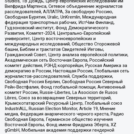
Studios, ТВ Дождь, Центр европейских исследований им
Вилфрида Мартенса, Сетевое объединение журналистов
расследователей, АЛЛАТРА, За свободную Россию,
Свободная Бурятия, Uralic, UnKremlin, Международная
федерация транспортных рабочих, ИстЧам Финланд,
Гудзоновский институт, Фонд Демократического
Развития, Комитет-2024, Центрально-Европейский
университет, Центр восточноевропейских и
международных исследований, Общество Сторожевой
башни, Библии и трактатов Свидетелей Иеговы,
Гражданский Совет, Центр анализа европейской политики,
Академическая сеть Восточная Европа, Российский
комитет действия, РЭНД корпорейшн, Русская Америка за
демократию в России, Настоящая Россия, Глобальная сеть
журналистов-расследователей, Служба поддержки,
Свободная Россия Берлин, Свободная Россия Северный
Рейн-Вестфалия, Фонд глобальной помощи, Антивоенный
комитет России, Russie-Libertes, La Asocicion de Rusos
Libres, Союз за возвращение Северных территорий,
Крымскотатарский Ресурсный Центр, Глобальный союз
IndustriALL, Russian Election Monitor, Article 19, Мнение
медиа, Федерация анархического черного креста, Радио
Свободная Европа, Германское общество изучения
Восточной Европы, Фонд имени Фридриха Эберта, XZ
gGmbH, Мобильная академия поддержки гендерной