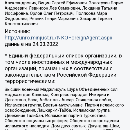
Александрович, Вицин Сергей Ефимович, Золотухин Борис
Андреевич, Левинсон Лев Семенович, Локшина Татьяна
Иосифовна, Орлов Олег Петрович, Полякова Мара
Федоровна, Резник Генри Маркович, Захаров Герман
Константинович
Источник:
http://unro.minjust.ru/NKOForeignAgent.aspx
данные на
24.03.2022
* Единый федеральный список организаций, в
том числе иностранных и международных
организаций, признанных в соответствии с
законодательством Российской Федерации
террористическими:
Высший военный Маджлисуль Шура Объединенных сил
моджахедов Кавказа, Конгресс народов Ичкерии и
Дагестана, База, Асбат аль-Ансар, Священная война,
Исламская группа, Братья-мусульмане, Партия исламского
освобождения, Лашкар-И-Тайба, Исламская группа,
Движение Талибан, Исламская партия Туркестана,
Общество социальных реформ, Общество возрождения
исламского наследия, Дом двух святых, Джунд аш-Шам,