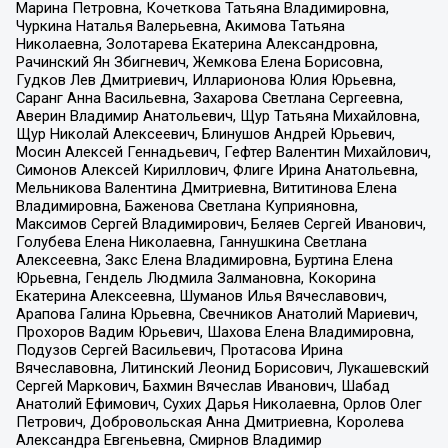
Марина Петровна, Кочеткова Татьяна Владимировна,
Чуркина Наталья Валерьевна, Акимова Татьяна
Николаевна, Золотарева Екатерина Александровна,
Рачинский Ян Збигневич, Жемкова Елена Борисовна,
Гудков Лев Дмитриевич, Илларионова Юлия Юрьевна,
Саранг Анна Васильевна, Захарова Светлана Сергеевна,
Аверин Владимир Анатольевич, Щур Татьяна Михайловна,
Щур Николай Алексеевич, Блинушов Андрей Юрьевич,
Мосин Алексей Геннадьевич, Гефтер Валентин Михайлович,
Симонов Алексей Кириллович, Флиге Ирина Анатольевна,
Мельникова Валентина Дмитриевна, Вититинова Елена
Владимировна, Баженова Светлана Куприяновна,
Максимов Сергей Владимирович, Беляев Сергей Иванович,
Голубева Елена Николаевна, Ганнушкина Светлана
Алексеевна, Закс Елена Владимировна, Буртина Елена
Юрьевна, Гендель Людмила Залмановна, Кокорина
Екатерина Алексеевна, Шуманов Илья Вячеславович,
Арапова Галина Юрьевна, Свечников Анатолий Мариевич,
Прохоров Вадим Юрьевич, Шахова Елена Владимировна,
Подузов Сергей Васильевич, Протасова Ирина
Вячеславовна, Литинский Леонид Борисович, Лукашевский
Сергей Маркович, Бахмин Вячеслав Иванович, Шабад
Анатолий Ефимович, Сухих Дарья Николаевна, Орлов Олег
Петрович, Добровольская Анна Дмитриевна, Королева
Александра Евгеньевна, Смирнов Владимир