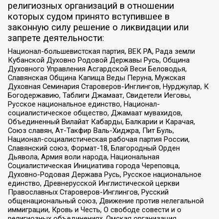
религиозных организаций в отношении
которых судом принято вступившее в
законную силу решение о ликвидации или
запрете деятельности:
Национал-большевистская партия, ВЕК РА, Рада земли
Кубанской Духовно Родовой Державы Русь, Община
Духовного Управления Асгардской Веси Беловодья,
Славянская Община Капища Веды Перуна, Мужская
Духовная Семинария Староверов-Инглингов, Нурджулар, К
Богодержавию, Таблиги Джамаат, Свидетели Иеговы,
Русское национальное единство, Национал-
социалистическое общество, Джамаат мувахидов,
Объединенный Вилайат Кабарды, Балкарии и Карачая,
Союз славян, Ат-Такфир Валь-Хиджра, Пит Буль,
Национал-социалистическая рабочая партия России,
Славянский союз, Формат-18, Благородный Орден
Дьявола, Армия воли народа, Национальная
Социалистическая Инициатива города Череповца,
Духовно-Родовая Держава Русь, Русское национальное
единство, Древнерусской Инглистической церкви
Православных Староверов-Инглингов, Русский
общенациональный союз, Движение против нелегальной
иммиграции, Кровь и Честь, О свободе совести и о
религиозных объединениях, Омская организация