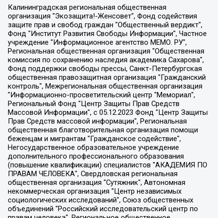
Калининградская региональная общественная организация "Экозащита!-Женсовет", Фонд содействия защите прав и свобод граждан "Общественный вердикт", Фонд "Институт Развития Свободы Информации", Частное учреждение "Информационное агентство МЕМО. РУ", Региональная общественная организация "Общественная комиссия по сохранению наследия академика Сахарова", Фонд поддержки свободы прессы, Санкт-Петербургская общественная правозащитная организация "Гражданский контроль", Межрегиональная общественная организация "Информационно-просветительский центр "Мемориал", Региональный Фонд "Центр Защиты Прав Средств Массовой Информации", с 05.12.2023 Фонд "Центр Защиты Прав Средств массовой информации", Региональная общественная благотворительная организация помощи беженцам и мигрантам "Гражданское содействие", Негосударственное образовательное учреждение дополнительного профессионального образования (повышение квалификации) специалистов "АКАДЕМИЯ ПО ПРАВАМ ЧЕЛОВЕКА", Свердловская региональная общественная организация "Сутяжник", Автономная некоммерческая организация "Центр независимых социологических исследований", Союз общественных объединений "Российский исследовательский центр по правам человека", Региональное общественное учреждение научно-информационный центр "МЕМОРИАЛ", Некоммерческая организация "Фонд защиты гласности", Автономная некоммерческая организация "Институт прав человека", Городская общественная организация "Екатеринбургское общество "МЕМОРИАЛ", Городская общественная организация "Рязанское историко-просветительское и правозащитное общество "Мемориал" (Рязанский Мемориал), Челябинский региональный орган общественной самодеятельности – женское общественное объединение "Женщины Евразии", Челябинский региональный орган общественной самодеятельности "Уральская правозащитная группа", Фонд содействия защите здоровья и социальной справедливости имени Андрея Рылькова, Автономная Некоммерческая Организация "Аналитический Центр Юрия Левады", Автономная некоммерческая организация социальной поддержки населения "Проект Апрель", Региональная общественная организация помощи женщинам и детям, находящимся в кризисной ситуации "Информационно-методический центр "Анна", Фонд содействия развитию массовых коммуникаций и правовому просвещению "Так-так-Так", Фонд содействия устойчивому развитию "Серебряная тайга", Свердловский региональный общественный фонд социальных проектов "Новое время", "Idel.Реалии", Кавказ.Реалии, Крым.Реалии, Телеканал Настоящее Время, Татаро-башкирская служба Радио Свобода (Azatliq Radiosi), Радио Свободная Европа/Радио Свобода (PCE/PC), "Сибирь.Реалии", "Фактограф", Благотворительный фонд помощи осужденным и их семьям, Автономная некоммерческая организация "Институт глобализации и социальных движений", Фонд "В защиту прав заключенных", Частное учреждение "Центр поддержки и содействия развитию средств массовой информации", Пензенский региональный общественный благотворительный фонд "Гражданский союз", "Север.Реалии", Некоммерческая организация Фонд "Правовая инициатива", Общество с ограниченной ответственностью "Радио Свободная Европа/Радио Свобода", Чешское информационное агентство "MEDIUM-ORIENT", Красноярская региональная общественная организация "Мы против СПИДа", Камалягин Денис Николаевич, Маркелов Сергей Евгеньевич, Пономарев Лев Александрович, Савицкая Людмила Алексеевна, Автономная некоммерческая организация "Центр по работе с проблемой насилия "НАСИЛИЮ.НЕТ", Межрегиональный профессиональный союз работников здравоохранения "Альянс врачей", Юридическое лицо, зарегистрированное в Латвийской Республике, SIA "Medusa Project" (регистрационный номер 40103797863, дата регистрации 10.06.2014), Некоммерческая организация "Фонд по борьбе с коррупцией", Автономная некоммерческая организация "Институт права и публичной политики", Баданин Роман Сергеевич, Гликин Максим Александрович, Железнова Мария Михайловна, Лукьянова Юлия Сергеевна, Маетная Елизавета Витальевна, Маняхин Петр Борисович, Чуракова Ольга Владимировна, Ярош Юлия Петровна, Юридическое лицо "The Insider SIA", зарегистрированное в Риге, Латвийская Республика (дата регистрации 26.06.2015), являющееся администратором доменного имени интернет-издания "The Insider SIA", https://theins.ru, Постернак Алексей Евгеньевич, Рубин Михаил Аркадьевич, Анин Роман Александрович, Юридическое лицо Istories fonds, зарегистрированное в Латвийской Республике (регистрационный номер 50008295751, дата регистрации 24.02.2020), Великовский Дмитрий Александрович, Долинина Ирина Николаевна, Мароховская Алеся Алексеевна, Шлейнов Роман Юрьевич, Шмагун Олеся Валентиновна, Общество с ограниченной ответственностью "Альтаир 2021", Общество с ограниченной ответственностью "Вега 2021", Общество с ограниченной ответственностью "Главный редактор 2021", Общество с ограниченной ответственностью "Ромашки монолит", Важенков Артем Валерьевич, Ивановская областная общественная организация "Центр гендерных исследований", Гурман Юрий Альбертович, Медиапроект "ОВД-Инфо", Егоров Владимир Владимирович, Жилинский Владимир Александрович, Общество с ограниченной ответственностью "ЗП", Иванова София Юрьевна, Карезина Инна Павловна, Кильтау Екатерина Викторовна, Петров Алексей Викторович, Пискунов Сергей Евгеньевич, Смирнов Сергей Сергеевич, Тихонов Михаил Сергеевич, Общество с ограниченной ответственностью "ЖУРНАЛИСТ-ИНОСТРАННЫЙ АГЕНТ", Арапова Галина Юрьевна, Вольтская Татьяна Анатольевна, Американская компания "Mason G.E.S. Anonymous Foundation" (США), являющаяся владельцем интернет-издания https://mnews.world/, Компания "Stichting Bellingcat", зарегистрированная в Нидерландах (дата регистрации 11.07.2018), Захаров Андрей Вячеславович, Клепиковская Екатерина Дмитриевна, Общество с ограниченной ответственностью "МЕМО", Перл Роман Александрович, Симонов Евгений Алексеевич, Соловьева Елена Анатольевна, Сотников Даниил Владимирович, Сурначева Елизавета Дмитриевна, Автономная некоммерческая организация по защите прав человека и информированию населения "Якутия – Наше Мнение", Общество с ограниченной ответственностью "Москоу диджитал медиа", с 26.01.2023 Общество с ограниченной ответственностью "Чайка Белые сады", Ветошкина Валерия Валерьевна, Заговора Максим Александрович, Межрегиональное общественное движение "Российская ЛГБТ - сеть", Оленичев Максим Владимирович, Павлов Иван Юрьевич, Скворцова Елена Сергеевна, Общество с ограниченной ответственностью "Как бы инагент", Кочетков Игорь Викторович, Общество с ограниченной ответственностью "Честные выборы", Еланчик Олег Александрович, Общество с ограниченной ответственностью "Нобелевский призыв", Гималова Регина Эмилевна, Григорьев Андрей Валерьевич, Григорьева Алина Александровна, Ассоциация по содействию защите прав призывников, альтернативнослужащих и военнослужащих "Правозащитная группа "Гражданин.Армия.Право", Хисамова Регина Фаритовна, Автономная некоммерческая организация по реализации социально-правовых программ "Лилит", Дальневосточное общественное движение "Маяк", Санкт-Петербургская ЛГБТ-инициативная группа "Выход", Инициативная группа ЛГБТ+ "Реверс", Алексеев Андрей Викторович, Бекбулатова Таисия Львовна, Беляев Иван Михайлович, Владыкина Елена Сергеевна, Гельман Марат Александрович, Никульшина Вероника Юрьевна, Толоконникова Надежда Андреевна, Шендерович Виктор Анатольевич, Общество с ограниченной ответственностью "Данное сообщение", Общество с ограниченной ответственностью Издательский дом "Новая глава", Айнбиндер Александра Александровна, Московский комьюнити-центр для ЛГБТ+инициатив, Благотворительный фонд развития филантропии, Deutsche Welle (Германия, Kurt-Schumacher-Strasse 3, 53113 Bonn), Борзунова Мария Михайловна, Воробьев Виктор Викторович, Голубева Анна Львовна, Константинова Алла Михайловна, Малкова Ирина Владимировна, Мурадов Мурад Абдулгалимович, Осетинская Елизавета Николаевна, Понасенков Евгений Николаевич, Ганапольский Матвей Юрьевич, Киселев Евгений Алексеевич, Борухович Ирина Григорьевна, Дремин Иван Тимофеевич, Дубровский Дмитрий Викторович, Красноярская региональная общественная организация поддержки и развития альтернативных образовательных технологий и межкультурных коммуникаций "ИНТЕРРА", Маяковская Екатерина Алексеевна, Фейгин Марк Захарович, Филимонов Андрей Викторович, Дзугкоева Регина Николаевна, Доброхотов Роман Александрович, Дудь Юрий Александрович, Елкин Сергей Владимирович, Кругликов Кирилл Игоревич, Сабунаева Мария Леонидовна, Семенов Алексей Владимирович, Шаинян Карен Багратович, Шульман Екатерина Михайловна, Асафьев Артур Валерьевич, Вахштайн Виктор Семенович, Венедиктов Алексей Алексеевич, Лушникова Екатерина Евгеньевна, Волков Леонид Михайлович, Невзоров Александр Глебович, Пархоменко Сергей Борисович, Сироткин Ярослав Николаевич, Кара-Мурза Владимир Владимирович, Баранова Наталья Владимировна, Гозман Леонид Яковлевич, Кагарлицкий Борис Юльевич, Климарев Михаил Валерьевич, Милов Владимир Станиславович, Автономная некоммерческая организация Краснодарский центр современного искусства "Типография", Моргенштерн Алишер Тагирович, Соболь Любовь Эдуардовна, Общество с ограниченной ответственностью "ЛИЗА НОРМ", Каспаров Гарри Кимович, Ходорковский Михаил Борисович, Общество с ограниченной ответственностью "Апрельские тезисы", Данилович Ирина Брониславовна, Кашин Олег Владимирович, Петров Николай Владимирович, Пивоваров Алексей Владимирович, Соколов Михаил Владимирович, Цветкова Юлия Владимировна, Чичваркин Евгений Александрович, Комитет против пыток/Команда против пыток, Общество с ограниченной ответственностью "Первый научный", Общество с ограниченной ответственностью "Вертолет и ко", Белоцерковская Вероника Борисовна, Кац Максим Евгеньевич, Лазарева Татьяна Юрьевна, Шаведдинов Руслан Табризович, Яшин Илья Валерьевич, Общество с ограниченной ответственностью "Иноагент ААВ", Алешковский Дмитрий Петрович, Альбац Евгения Марковна, Быков Дмитрий Львович, Галямина Юлия Евгеньевна, Лойко Сергей Леонидович, Мартынов Кирилл Константинович, Медведев Сергей Александрович, Крашенинников Федор Геннадиевич, Гордеева Катерина Вл