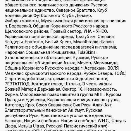
общественного политического движения Русское
национальное единство, Северное Братство, Клуб
Болельщиков Футбольного Клуба Динамо,
Файзрахманисты, Мусульманская религиозная организация
п. Боровский, Община Коренного Русского народа
Щелковского района, Правый сектор, УНА - УНСО,
Украинская повстанческая армия, Тризуб им. Степана
Бандеры, Братство, Белый Крест, Misanthropic division,
Религиозное объединение последователей инглиизма,
Народная Социальная Инициатива, TulaSkins,
Этнополитическое объединение Русские, Русское
национальное объединение Атака, Мечеть Мирмамеда,
Община Коренного Русского народа г. Астрахани, ВОЛЯ,
Меджлис крымскотатарского народа, Рубеж Севера, ТОЙС,
О противодействии экстремистской деятельности,
РЕВТАТПОД, Артподготовка, Штольц, В честь иконы
Божией Матери Державная, Сектор 16, Независимость,
Фирма, Молодежная правозащитная группа МПГ, Курсом
Правды и Единения, Каракольская инициативная группа,
Автоград Крю, Союз Славянских Сил Руси, Алля-Аят,
Благотворительный пансионат Ак Умут, Русская
республика Русь, Арестантское уголовное единство,
Башкорт, Нация и свобода, Нация и свобода, W.H.С., Фалунь
Дафа, Иртыш Ultras, Русский Патриотический клуб-