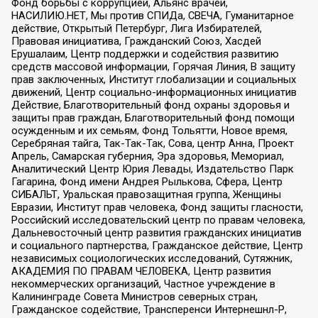
Фонд борьбы с коррупцией, Альянс врачей,
НАСИЛИЮ.НЕТ, Мы против СПИДа, СВЕЧА, Гуманитарное
действие, Открытый Петербург, Лига Избирателей,
Правовая инициатива, Гражданский Союз, Хасдей
Ерушалаим, Центр поддержки и содействия развитию
средств массовой информации, Горячая Линия, В защиту
прав заключенных, Институт глобализации и социальных
движений, Центр социально-информационных инициатив
Действие, Благотворительный фонд охраны здоровья и
защиты прав граждан, Благотворительный фонд помощи
осужденным и их семьям, Фонд Тольятти, Новое время,
Серебряная тайга, Так-Так-Так, Сова, центр Анна, Проект
Апрель, Самарская губерния, Эра здоровья, Мемориал,
Аналитический Центр Юрия Левады, Издательство Парк
Гагарина, Фонд имени Андрея Рылькова, Сфера, Центр
СИБАЛЬТ, Уральская правозащитная группа, Женщины
Евразии, Институт прав человека, Фонд защиты гласности,
Российский исследовательский центр по правам человека,
Дальневосточный центр развития гражданских инициатив
и социального партнерства, Гражданское действие, Центр
независимых социологических исследований, Сутяжник,
АКАДЕМИЯ ПО ПРАВАМ ЧЕЛОВЕКА, Центр развития
некоммерческих организаций, Частное учреждение в
Калининграде Совета Министров северных стран,
Гражданское содействие, Трансперенси Интернешнл-Р,