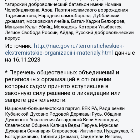
татарский добровольческий батальон имени Номана
Челебиджихана, Азов, Партия исламского возрождения
Таджикистана, Народная самооборона, Дуббайский
джамаат, московская ячейка, Батал-Хаджи Белхороев,
Маньяки Культ Убийц, Молодёжь Которая Улыбается,
Легион Свобода России, Айдар, Русский добровольческий
корпус
Источник:
http://nac.gov.ru/terroristicheskie-i-
ekstremistskie-organizacii-i-materialy.html
данные
на
16.11.2023
* Перечень общественных объединений и
религиозных организаций в отношении
которых судом принято вступившее в
законную силу решение о ликвидации или
запрете деятельности:
Национал-большевистская партия, ВЕК РА, Рада земли
Кубанской Духовно Родовой Державы Русь, Община
Духовного Управления Асгардской Веси Беловодья,
Славянская Община Капища Веды Перуна, Мужская
Духовная Семинария Староверов-Инглингов, Нурджулар, К
Богодержавию, Таблиги Джамаат, Свидетели Иеговы,