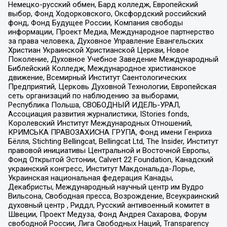
Немецко-русский обмен, Бард колледж, Европейский
выбор, Фонд Ходорковского, Оксфордский российский
фонд, Фонд Будущее России, Компания свободы
информации, Проект Медиа, Международное партнерство
за права человека, Духовное Управление Евангельских
Христиан Украинской Христианской Церкви, Новое
Поколение, Духовное Учебное Заведение Международный
Библейский Колледж, Международное христианское
движение, Всемирный Институт Саентологических
Предприятий, Церковь Духовной Технологии, Европейская
сеть организаций по наблюдению за выборами,
Республика Польша, СВОБОДНЫЙ ИДЕЛЬ-УРАЛ,
Ассоциация развития журналистики, IStories fonds,
Королевский Институт Международных Отношений,
КРИМСЬКА ПРАВОЗАХИСНА ГРУПА, Фонд имени Генриха
Бёлля, Stichting Bellingcat, Bellingcat Ltd, The Insider, Институт
правовой инициативы Центральной и Восточной Европы,
Фонд Открытой Эстонии, Calvert 22 Foundation, Канадский
украинский конгресс, Институт Макдональда-Лорье,
Украинская национальная федерация Канады,
Декабристы, Международный научный центр им Вудро
Вильсона, Свободная пресса, Возрождение, Всеукраинский
духовный центр , Риддл, Русский антивоенный комитет в
Швеции, Проект Медуза, Фонд Андрея Сахарова, Форум
свободной России, Лига Свободных Наций, Transparеncy