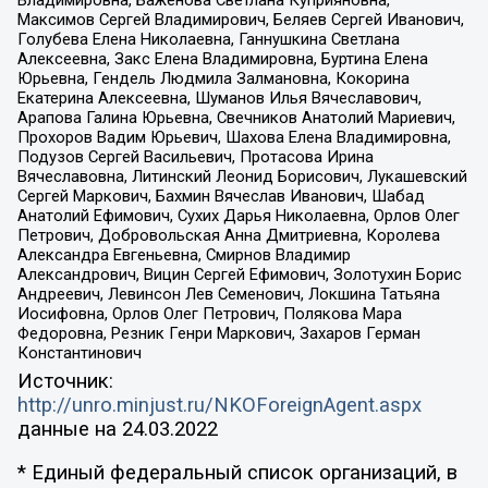
Владимировна, Баженова Светлана Куприяновна,
Максимов Сергей Владимирович, Беляев Сергей Иванович,
Голубева Елена Николаевна, Ганнушкина Светлана
Алексеевна, Закс Елена Владимировна, Буртина Елена
Юрьевна, Гендель Людмила Залмановна, Кокорина
Екатерина Алексеевна, Шуманов Илья Вячеславович,
Арапова Галина Юрьевна, Свечников Анатолий Мариевич,
Прохоров Вадим Юрьевич, Шахова Елена Владимировна,
Подузов Сергей Васильевич, Протасова Ирина
Вячеславовна, Литинский Леонид Борисович, Лукашевский
Сергей Маркович, Бахмин Вячеслав Иванович, Шабад
Анатолий Ефимович, Сухих Дарья Николаевна, Орлов Олег
Петрович, Добровольская Анна Дмитриевна, Королева
Александра Евгеньевна, Смирнов Владимир
Александрович, Вицин Сергей Ефимович, Золотухин Борис
Андреевич, Левинсон Лев Семенович, Локшина Татьяна
Иосифовна, Орлов Олег Петрович, Полякова Мара
Федоровна, Резник Генри Маркович, Захаров Герман
Константинович
Источник:
http://unro.minjust.ru/NKOForeignAgent.aspx
данные на
24.03.2022
* Единый федеральный список организаций, в