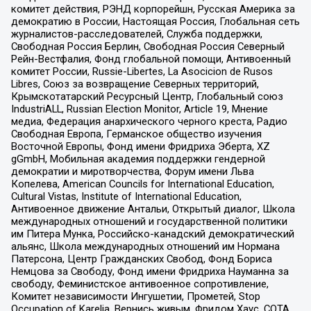
комитет действия, РЭНД корпорейшн, Русская Америка за
демократию в России, Настоящая Россия, Глобальная сеть
журналистов-расследователей, Служба поддержки,
Свободная Россия Берлин, Свободная Россия Северный
Рейн-Вестфалия, Фонд глобальной помощи, Антивоенный
комитет России, Russie-Libertes, La Asocicion de Rusos
Libres, Союз за возвращение Северных территорий,
Крымскотатарский Ресурсный Центр, Глобальный союз
IndustriALL, Russian Election Monitor, Article 19, Мнение
медиа, Федерация анархического черного креста, Радио
Свободная Европа, Германское общество изучения
Восточной Европы, Фонд имени Фридриха Эберта, XZ
gGmbH, Мобильная академия поддержки гендерной
демократии и миротворчества, Форум имени Льва
Копелева, American Councils for International Education,
Cultural Vistas, Institute of International Education,
Антивоенное движение Антальи, Открытый диалог, Школа
международных отношений и государственной политики
им Питера Мунка, Российско-канадский демократический
альянс, Школа международных отношений им Нормана
Патерсона, Центр Гражданских Свобод, Фонд Бориса
Немцова за Свободу, Фонд имени Фридриха Науманна за
свободу, Феминистское антивоенное сопротивление,
Комитет независимости Ингушетии, Прометей, Stop
Occupation of Karelia, Вернись живым, Фридом Хаус, СОТА