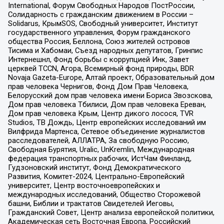
International, Форум Свободных Народов ПостРоссии,
Солидарность с гражданским движением в России –
Solidarus, КрымSOS, Свободный университет, Институт
государственного управления, Форум гражданского
общества Россия, Беллона, Союз жителей островов
Тисима и Хабомаи, Съезд народных депутатов, Гринпис
Интернешнл, Фонд борьбы с коррупцией Инк, Завет
церквей TCCN, Агора, Всемирный фонд природы, BDR
Novaja Gazeta-Europe, Алтай проект, Образовательный дом
прав человека Чернигов, Фонд Дом Прав Человека,
Белорусский дом прав человека имени Бориса Звозскова,
Дом прав человека Тбилиси, Дом прав человека Ереван,
Дом прав человека Крым, Центр дикого лосося, TVR
Studios, ТВ Дождь, Центр европейских исследований им
Вилфрида Мартенса, Сетевое объединение журналистов
расследователей, АЛЛАТРА, За свободную Россию,
Свободная Бурятия, Uralic, UnKremlin, Международная
федерация транспортных рабочих, ИстЧам Финланд,
Гудзоновский институт, Фонд Демократического
Развития, Комитет-2024, Центрально-Европейский
университет, Центр восточноевропейских и
международных исследований, Общество Сторожевой
башни, Библии и трактатов Свидетелей Иеговы,
Гражданский Совет, Центр анализа европейской политики,
Академическая сеть Восточная Европа, Российский