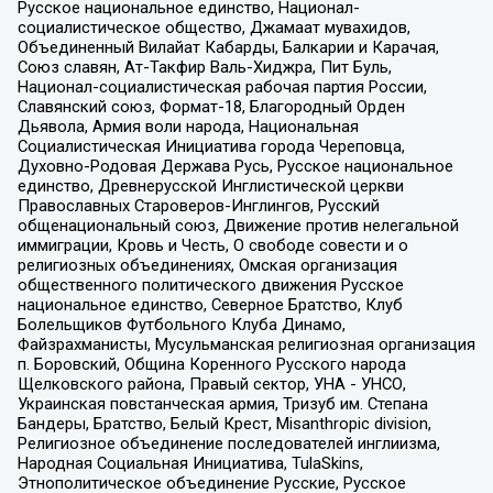
Русское национальное единство, Национал-
социалистическое общество, Джамаат мувахидов,
Объединенный Вилайат Кабарды, Балкарии и Карачая,
Союз славян, Ат-Такфир Валь-Хиджра, Пит Буль,
Национал-социалистическая рабочая партия России,
Славянский союз, Формат-18, Благородный Орден
Дьявола, Армия воли народа, Национальная
Социалистическая Инициатива города Череповца,
Духовно-Родовая Держава Русь, Русское национальное
единство, Древнерусской Инглистической церкви
Православных Староверов-Инглингов, Русский
общенациональный союз, Движение против нелегальной
иммиграции, Кровь и Честь, О свободе совести и о
религиозных объединениях, Омская организация
общественного политического движения Русское
национальное единство, Северное Братство, Клуб
Болельщиков Футбольного Клуба Динамо,
Файзрахманисты, Мусульманская религиозная организация
п. Боровский, Община Коренного Русского народа
Щелковского района, Правый сектор, УНА - УНСО,
Украинская повстанческая армия, Тризуб им. Степана
Бандеры, Братство, Белый Крест, Misanthropic division,
Религиозное объединение последователей инглиизма,
Народная Социальная Инициатива, TulaSkins,
Этнополитическое объединение Русские, Русское