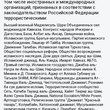
том числе иностранных и международных
организаций, признанных в соответствии с
законодательством Российской Федерации
террористическими:
Высший военный Маджлисуль Шура Объединенных сил
моджахедов Кавказа, Конгресс народов Ичкерии и
Дагестана, База, Асбат аль-Ансар, Священная война,
Исламская группа, Братья-мусульмане, Партия исламского
освобождения, Лашкар-И-Тайба, Исламская группа,
Движение Талибан, Исламская партия Туркестана,
Общество социальных реформ, Общество возрождения
исламского наследия, Дом двух святых, Джунд аш-Шам,
Исламский джихад, Аль-Каида, Имарат Кавказ, АБТО,
Правый сектор, Исламское государство, Джабха аль-
Нусра ли-Ахль аш-Шам, Народное ополчение имени К.
Минина и Д. Пожарского, Аджр от Аллаха Субхану уа
Тагьаля SHAM, АУМ Синрике, Муджахеды джамаата Ат-
Тавхида Валь-Джихад, Чистопольский Джамаат, Рохнамо
ба суи давлати исломи, Террористическое сообщество
Сеть, Катиба Таухид валь-Джихад, Хайят Тахрир аш-Шам,
Ахлю Сунна Валь Джамаа, National Socialism/White Power,
Артподготовка, Религиозная группа “Джамаат “Красный
пахарь”, Колумбайн, Хатлонский джамаат, Мусульманская
религиозная группа п. Кушкуль г. Оренбург, Крымско-