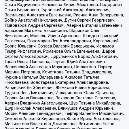
Ольга Вадимовна, Чанышева Лилия Айратовна, Сидорович
Ольга Борисовна, Туровский Александр Алексеевич,
Васильева Анастасия Евгеньевна, Ривина Анна Валерьевна,
Бойко Анатолий Николаевич, Дугин Сергей Георгиевич,
Пивоваров Андрей Сергеевич, Аверин Виталий Евгеньевич,
Барахоев Магомед Бекханович, Шарипков Олег
Викторович, Мошель Ирина Ароновна, Шведов Григорий
Сергеевич, Пономарев Лев Александрович, Каргалицкий
Борис Юльевич, Созаев Валерий Валерьевич, Исламов
Тимур Рифгатович, Романова Ольга Евгеньевна, Щаров
Сергей Алексадрович, Цирульников Борис Альбертович,
Гасан Ольга Павловна, Паутов Юрий Анатольевич,
Верховский Александр Маркович, Пислакова-Паркер
Марина Петровна, Кочеткова Татьяна Владимировна,
Чуркина Наталья Валерьевна, Акимова Татьяна
Николаевна, Золотарева Екатерина Александровна,
Рачинский Ян Збигневич, Жемкова Елена Борисовна,
Гудков Лев Дмитриевич, Илларионова Юлия Юрьевна,
Саранг Анна Васильевна, Захарова Светлана Сергеевна,
Аверин Владимир Анатольевич, Щур Татьяна Михайловна,
Щур Николай Алексеевич, Блинушов Андрей Юрьевич,
Мосин Алексей Геннадьевич, Гефтер Валентин Михайлович,
Симонов Алексей Кириллович, Флиге Ирина Анатольевна,
Мельникова Валентина Дмитриевна, Вититинова Елена