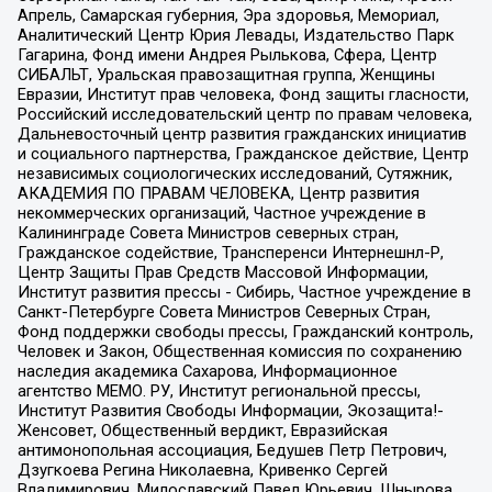
Апрель, Самарская губерния, Эра здоровья, Мемориал,
Аналитический Центр Юрия Левады, Издательство Парк
Гагарина, Фонд имени Андрея Рылькова, Сфера, Центр
СИБАЛЬТ, Уральская правозащитная группа, Женщины
Евразии, Институт прав человека, Фонд защиты гласности,
Российский исследовательский центр по правам человека,
Дальневосточный центр развития гражданских инициатив
и социального партнерства, Гражданское действие, Центр
независимых социологических исследований, Сутяжник,
АКАДЕМИЯ ПО ПРАВАМ ЧЕЛОВЕКА, Центр развития
некоммерческих организаций, Частное учреждение в
Калининграде Совета Министров северных стран,
Гражданское содействие, Трансперенси Интернешнл-Р,
Центр Защиты Прав Средств Массовой Информации,
Институт развития прессы - Сибирь, Частное учреждение в
Санкт-Петербурге Совета Министров Северных Стран,
Фонд поддержки свободы прессы, Гражданский контроль,
Человек и Закон, Общественная комиссия по сохранению
наследия академика Сахарова, Информационное
агентство МЕМО. РУ, Институт региональной прессы,
Институт Развития Свободы Информации, Экозащита!-
Женсовет, Общественный вердикт, Евразийская
антимонопольная ассоциация, Бедушев Петр Петрович,
Дзугкоева Регина Николаевна, Кривенко Сергей
Владимирович, Милославский Павел Юрьевич, Шнырова