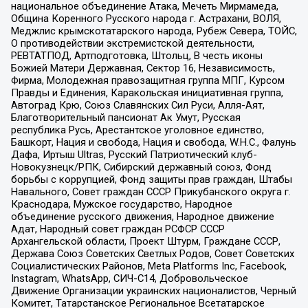
национальное объединение Атака, Мечеть Мирмамеда,
Община Коренного Русского народа г. Астрахани, ВОЛЯ,
Меджлис крымскотатарского народа, Рубеж Севера, ТОЙС,
О противодействии экстремистской деятельности,
РЕВТАТПОД, Артподготовка, Штольц, В честь иконы
Божией Матери Державная, Сектор 16, Независимость,
Фирма, Молодежная правозащитная группа МПГ, Курсом
Правды и Единения, Каракольская инициативная группа,
Автоград Крю, Союз Славянских Сил Руси, Алля-Аят,
Благотворительный пансионат Ак Умут, Русская
республика Русь, Арестантское уголовное единство,
Башкорт, Нация и свобода, Нация и свобода, W.H.С., Фалунь
Дафа, Иртыш Ultras, Русский Патриотический клуб-
Новокузнецк/РПК, Сибирский державный союз, Фонд
борьбы с коррупцией, Фонд защиты прав граждан, Штабы
Навального, Совет граждан СССР Прикубанского округа г.
Краснодара, Мужское государство, Народное
объединение русского движения, Народное движение
Адат, Народный совет граждан РСФСР СССР
Архангельской области, Проект Штурм, Граждане СССР,
Держава Союз Советских Светлых Родов, Совет Советских
Социалистических Районов, Meta Platforms Inc, Facebook,
Instagram, WhatsApp, СИЧ-С14, Добровольческое
Движение Организации украинских националистов, Черный
Комитет, Татарстанское Региональное Всетатарское