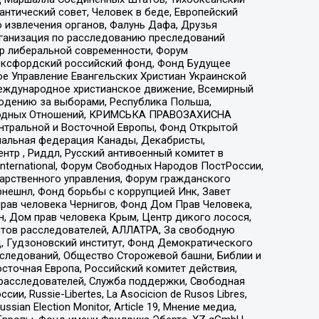
нтический совет, Человек в беде, Европейский
 извлечения органов, Фалунь Дафа, Друзья
рганизация по расследованию преследований
тр либеральной современности, Форум
 Оксфордский российский фонд, Фонд Будущее
е Управление Евангельских Христиан Украинской
еждународное христианское движение, Всемирный
людению за выборами, Республика Польша,
народных Отношений, КРИМСЬКА ПРАВОЗАХИСНА
ы Центральной и Восточной Европы, Фонд Открытой
иональная федерация Канады, Декабристы,
тр , Риддл, Русский антивоенный комитет в
nternational, Форум Свободных Народов ПостРоссии,
дарственного управления, Форум гражданского
рнешнл, Фонд борьбы с коррупцией Инк, Завет
прав человека Чернигов, Фонд Дом Прав Человека,
н, Дом прав человека Крым, Центр дикого лосося,
стов расследователей, АЛЛАТРА, За свободную
д, Гудзоновский институт, Фонд Демократического
сследований, Общество Сторожевой башни, Библии и
сточная Европа, Российский комитет действия,
-расследователей, Служба поддержки, Свободная
 Russie-Libertes, La Asocicion de Rusos Libres,
an Election Monitor, Article 19, Мнение медиа,