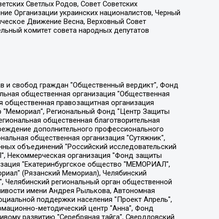
етских Светлых Родов, Совет Советских
ение Организации украинских националистов, Черный
ическое Движение Весна, Верховный Совет
ельный комитет совета народных депутатов
ции социально-правовых программ "Лилит", Дальневосточное общественное движение "Маяк", Санкт-Петербургская ЛГБТ-инициативная группа "Выход", Инициативная группа ЛГБТ+ "Реверс", Алексеев Андрей Викторович, Бекбулатова Таисия Львовна, Беляев Иван Михайлович, Владыкина Елена Сергеевна, Гельман Марат Александрович, Никульшина Вероника Юрьевна, Толоконникова Надежда Андреевна, Шендерович Виктор Анатольевич, Общество с ограниченной ответственностью "Данное сообщение", Общество с ограниченной ответственностью Издательский дом "Новая глава", Айнбиндер Александра Александровна, Московский комьюнити-центр для ЛГБТ+инициатив, Благотворительный фонд развития филантропии, Deutsche Welle (Германия, Kurt-Schumacher-Strasse 3, 53113 Bonn), Борзунова Мария Михайловна, Воробьев Виктор Викторович, Голубева Анна Львовна, Константинова Алла Михайловна, Малкова Ирина Владимировна, Мурадов Мурад Абдулгалимович, Осетинская Елизавета Николаевна, Понасенков Евгений Николаевич, Ганапольский Матвей Юрьевич, Киселев Евгений Алексеевич, Борухович Ирина Григорьевна, Дремин Иван Тимофеевич, Дубровский Дмитрий Викторович, Красноярская региональная общественная организация поддержки и развития альтернативных образовательных технологий и межкультурных коммуникаций "ИНТЕРРА", Маяковская Екатерина Алексеевна, Фейгин Марк Захарович, Филимонов Андрей Викторович, Дзугкоева Регина Николаевна, Доброхотов Роман Александрович, Дудь Юрий Александрович, Елкин Сергей Владимирович, Кругликов Кирилл Игоревич, Сабунаева Мария Леонидовна, Семенов Алексей Владимирович, Шаинян Карен Багратович, Шульман Екатерина Михайловна, Асафьев Артур Валерьевич, Вахштайн Виктор Семенович, Венедиктов Алексей Алексеевич, Лушникова Екатерина Евгеньевна, Волков Леонид Михайлович, Невзоров Александр Глебович, Пархоменко Сергей Борисович, Сироткин Ярослав Николаевич, Кара-Мурза Владимир Владимирович, Баранова Наталья Владимировна, Гозман Леонид Яковлевич, Кагарлицкий Борис Юльевич, Климарев Михаил Валерьевич, Милов Владимир Станиславович, Автономная некоммерческая организация Краснодарский центр современного искусства "Типография", Моргенштерн Алишер Тагирович, Соболь Любовь Эдуардовна, Общество с ограниченной ответственностью "ЛИЗА НОРМ", Каспаров Гарри Кимович, Ходорковский Михаил Борисович, Общество с ограниченной ответственностью "Апрельские тезисы", Данилович Ирина Брониславовна, Кашин Олег Владимирович, Петров Николай Владимирович, Пивоваров Алексей Владимирович, Соколов Михаил Владимирович, Цветкова Юлия Владимировна, Чичваркин Евгений Александрович, Комитет против пыток/Команда против пыток, Общество с ограниченной ответственностью "Первый научный", Общество с ограниченной ответственностью "Вертолет и ко", Белоцерковская Вероника Борисовна, Кац Максим Евгеньевич, Лазарева Татьяна Юрьевна, Шаведдинов Руслан Табризович, Яшин Илья Валерьевич, Общество с ограниченной ответственностью "Иноагент ААВ", Алешковский Дмитрий Петрович, Альбац Евгения Марковна, Быков Дмитрий Львович, Галямина Юлия Евгеньевна, Лойко Сергей Леонидович, Мартынов Кирилл Константинович, Медведев Сергей Александрович, Крашенинников Федор Геннадиевич, Гордеева Катерина Вл