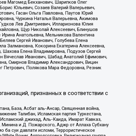
хоев Магомед Бекханович, Шарипков Олег
Борис Юльевич, Созаев Валерий Валерьевич,
тович, Гасан Ольга Павловна, Паутов Юрий
ровна, Чуркина Наталья Валерьевна, Акимова
 Гудков Лев Дмитриевич, Илларионова Юлия
ихайловна, Щур Николай Алексеевич, Блинушов
е Ирина Анатольевна, Мельникова Валентина
Беляев Сергей Иванович, Голубева Елена
ила Залмановна, Кокорина Екатерина Алексеевна,
, Шахова Елена Владимировна, Подузов Сергей
ин Вячеслав Иванович, Шабад Анатолий Ефимович,
вна, Смирнов Владимир Александрович, Вицин
ег Петрович, Полякова Мара Федоровна, Резник
ганизаций, признанных в соответствии с
на, База, Асбат аль-Ансар, Священная война,
ижение Талибан, Исламская партия Туркестана,
Исламский джихад, Аль-Каида, Имарат Кавказ,
 Минина и Д. Пожарского, Аджр от Аллаха Субхану
о ба суи давлати исломи, Террористическое
/White Power, Артподготовка, Религиозная группа