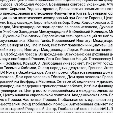
рсов, Свободная Россия, Всемирный конгресс украинцев, Атла
ект Хармони, Родники дракона, Врачи против насильственного
ию преследования в отношении Фалуньгун в Китае, Всемирная о
ация школ политических исследований при Совете Европы, Цен
мен, Бард колледж, Европейский выбор, Фонд Ходорковского,
едиа, Международное партнерство за права человека, Духовно
ое Учебное Заведение Международный Библейский Колледж, М
ь Духовной Технологии, Европейская сеть организаций по наб
урналистики, IStories fonds, Королевский Институт Между
gcat, Bellingcat Ltd, The Insider, Институт правовой инициатив
инский конгресс, Институт Макдональда-Лорье, Украинская нац
, Свободная пресса, Возрождение, Всеукраинский духовный цен
орум свободной России, Лига Свободных Наций, Transparеncy I
– Solidarus, КрымSOS, Свободный университет, Институт госу
в Тисима и Хабомаи, Съезд народных депутатов, Гринпис Инте
DR Novaja Gazeta-Europe, Алтай проект, Образовательный дом 
зскова, Дом прав человека Тбилиси, Дом прав человека Ерева
едований им Вилфрида Мартенса, Сетевое объединение журнали
Международная федерация транспортных рабочих, ИстЧам Финлан
й университет, Центр восточноевропейских и международных и
, Центр анализа европейской политики, Академическая сеть Во
ю в России, Настоящая Россия, Глобальная сеть журналистов
естфалия, Фонд глобальной помощи, Антивоенный комитет России,
татарский Ресурсный Центр, Глобальный союз IndustriALL, Russi