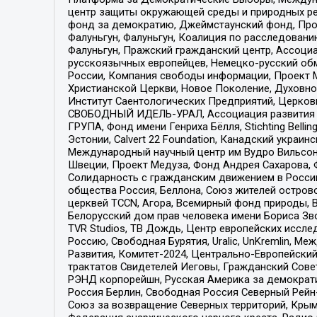
центр защиты окружающей среды и природных ресу
фонд за демократию, Джеймстаунский фонд, Прож
Фалуньгун, Фалуньгун, Коалиция по расследован
Фалуньгун, Пражский гражданский центр, Ассоци
русскоязычных европейцев, Немецко-русский об
России, Компания свободы информации, Проект М
Христианской Церкви, Новое Поколение, Духовн
Институт Саентологических Предприятий, Церков
СВОБОДНЫЙ ИДЕЛЬ-УРАЛ, Ассоциация развития ж
ГРУПА, Фонд имени Генриха Бёлля, Stichting Bellin
Эстонии, Calvert 22 Foundation, Канадский укра
Международный научный центр им Вудро Вильсона
Швеции, Проект Медуза, Фонд Андрея Сахарова, Ф
Солидарность с гражданским движением в России 
общества Россия, Беллона, Союз жителей острово
церквей TCCN, Агора, Всемирный фонд природы, B
Белорусский дом прав человека имени Бориса Зво
TVR Studios, ТВ Дождь, Центр европейских иссл
Россию, Свободная Бурятия, Uralic, UnKremlin, 
Развития, Комитет-2024, Центрально-Европейски
трактатов Свидетелей Иеговы, Гражданский Совет
РЭНД корпорейшн, Русская Америка за демократи
Россия Берлин, Свободная Россия Северный Рейн-В
Союз за возвращение Северных территорий, Крымско