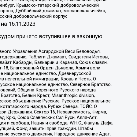
Оренбург, Крымско-татарский добровольческий
орона, Дуббайский джамаат, московская ячейка,
усский добровольческий корпус
 на
16.11.2023
судом принято вступившее в законную
вного Управления Асгардской Веси Беловодья,
годержавию, Таблиги Джамаат, Свидетели Иеговы,
айат Кабарды, Балкарии и Карачая, Союз славян,
т-18, Благородный Орден Дьявола, Армия воли
ое национальное единство, Древнерусской
 нелегальной иммиграции, Кровь и Честь, О
усское национальное единство, Северное Братство,
ровский, Община Коренного Русского народа
атство, Белый Крест, Misanthropic division,
еское объединение Русские, Русское национальное
котатарского народа, Рубеж Севера, ТОЙС, О
ри Державная, Сектор 16, Независимость, Фирма,
д Крю, Союз Славянских Сил Руси, Алля-Аят,
я и свобода, Нация и свобода, W.H.С., Фалунь Дафа,
рупцией, Фонд защиты прав граждан, Штабы
ение русского движения, Народное движение Адат,