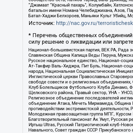
“Джамаат “Красный пахарь”, Колумбайн, Хатлонск
батальон имени Номана Челебиджихана, Азов, Па
Батал-Хаджи Белхороев, Маньяки Культ Убийц, М
Источник:
http://nac.gov.ru/terroristichesk
* Перечень общественных объединений 
силу решение о ликвидации или запрете
Национал-большевистская партия, ВЕК РА, Рада 
Славянская Община Капища Веды Перуна, Мужская
Русское национальное единство, Национал-социа
Ат-Такфир Валь-Хиджра, Пит Буль, Национал-соц
народа, Национальная Социалистическая Инициат
Инглистической церкви Православных Староверов
свободе совести и о религиозных объединениях,
Клуб Болельщиков Футбольного Клуба Динамо, Фа
Щелковского района, Правый сектор, УНА - УНСО, У
Религиозное объединение последователей инглии
объединение Атака, Мечеть Мирмамеда, Община К
противодействии экстремистской деятельности, 
Молодежная правозащитная группа МПГ, Курсом П
Благотворительный пансионат Ак Умут, Русская ре
Иртыш Ultras, Русский Патриотический клуб-Нов
Навального, Совет граждан СССР Прикубанского 