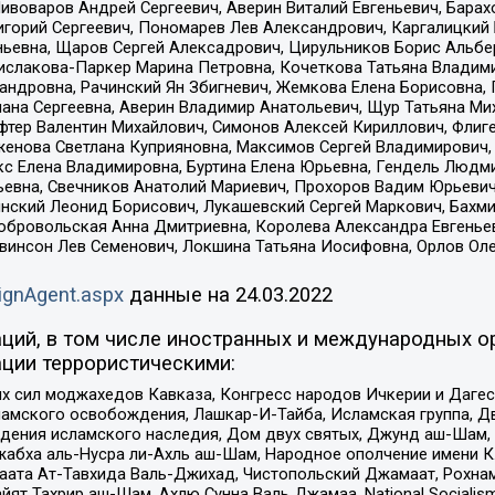
Пивоваров Андрей Сергеевич, Аверин Виталий Евгеньевич, Бара
горий Сергеевич, Пономарев Лев Александрович, Каргалицкий 
ньевна, Щаров Сергей Алексадрович, Цирульников Борис Альбер
ислакова-Паркер Марина Петровна, Кочеткова Татьяна Владими
сандровна, Рачинский Ян Збигневич, Жемкова Елена Борисовна,
лана Сергеевна, Аверин Владимир Анатольевич, Щур Татьяна М
фтер Валентин Михайлович, Симонов Алексей Кириллович, Флиг
женова Светлана Куприяновна, Максимов Сергей Владимирович, 
кс Елена Владимировна, Буртина Елена Юрьевна, Гендель Людм
евна, Свечников Анатолий Мариевич, Прохоров Вадим Юрьевич
инский Леонид Борисович, Лукашевский Сергей Маркович, Бахм
Добровольская Анна Дмитриевна, Королева Александра Евгенье
евинсон Лев Семенович, Локшина Татьяна Иосифовна, Орлов Ол
ignAgent.aspx
данные на
24.03.2022
ций, в том числе иностранных и международных ор
ции террористическими:
ил моджахедов Кавказа, Конгресс народов Ичкерии и Дагеста
ламского освобождения, Лашкар-И-Тайба, Исламская группа, Дв
ения исламского наследия, Дом двух святых, Джунд аш-Шам, 
жабха аль-Нусра ли-Ахль аш-Шам, Народное ополчение имени К.
ата Ат-Тавхида Валь-Джихад, Чистопольский Джамаат, Рохнам
ят Тахрир аш-Шам, Ахлю Сунна Валь Джамаа, National Socialism