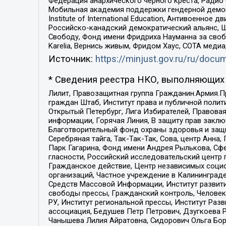
Федерация анархического черного креста, Радио
Мобильная академия поддержки гендерной демократи
Institute of International Education, Антивоенн
Российско-канадский демократический альянс, 
Свободу, Фонд имени Фридриха Науманна за свобо
Karelia, Вернись живым, Фридом Хаус, СОТА меди
Источник:
https://minjust.gov.ru/ru/doc
* Сведения реестра НКО, выполняющих 
Лилит, Правозащитная группа Гражданин.Армия.П
граждан Штаб, Институт права и публичной поли
Открытый Петербург, Лига Избирателей, Правова
информации, Горячая Линия, В защиту прав закл
Благотворительный фонд охраны здоровья и защи
Серебряная тайга, Так-Так-Так, Сова, центр Анн
Парк Гагарина, Фонд имени Андрея Рылькова, Сф
гласности, Российский исследовательский центр 
Гражданское действие, Центр независимых соци
организаций, Частное учреждение в Калининград
Средств Массовой Информации, Институт развити
свободы прессы, Гражданский контроль, Человек
РУ, Институт региональной прессы, Институт Ра
ассоциация, Бедушев Петр Петрович, Дзугкоева 
Чанышева Лилия Айратовна, Сидорович Ольга Бори