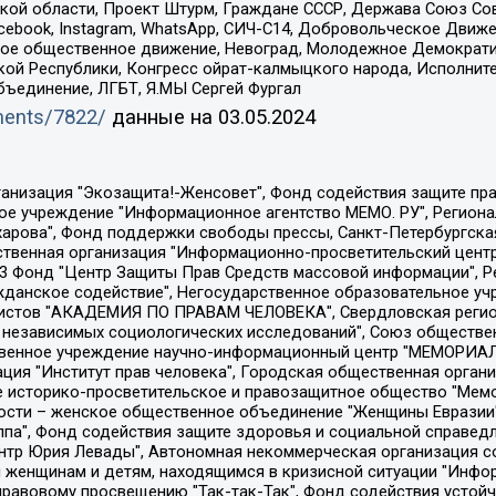
ой области, Проект Штурм, Граждане СССР, Держава Союз Сов
Facebook, Instagram, WhatsApp, СИЧ-С14, Добровольческое Движ
ское общественное движение, Невоград, Молодежное Демократ
ой Республики, Конгресс ойрат-калмыцкого народа, Исполнит
бъединение, ЛГБТ, Я.МЫ Сергей Фургал
uments/7822/
данные на
03.05.2024
Общество с ограниченной ответственностью "Радио Свободная Европа/Радио Свобода", Чешское информационное агентство "MEDIUM-ORIENT", Красноярская региональная общественная организация "Мы против СПИДа", Камалягин Денис Николаевич, Маркелов Сергей Евгеньевич, Пономарев Лев Александрович, Савицкая Людмила Алексеевна, Автономная некоммерческая организация "Центр по работе с проблемой насилия "НАСИЛИЮ.НЕТ", Межрегиональный профессиональный союз работников здравоохранения "Альянс врачей", Юридическое лицо, зарегистрированное в Латвийской Республике, SIA "Medusa Project" (регистрационный номер 40103797863, дата регистрации 10.06.2014), Некоммерческая организация "Фонд по борьбе с коррупцией", Автономная некоммерческая организация "Институт права и публичной политики", Баданин Роман Сергеевич, Гликин Максим Александрович, Железнова Мария Михайловна, Лукьянова Юлия Сергеевна, Маетная Елизавета Витальевна, Маняхин Петр Борисович, Чуракова Ольга Владимировна, Ярош Юлия Петровна, Юридическое лицо "The Insider SIA", зарегистрированное в Риге, Латвийская Республика (дата регистрации 26.06.2015), являющееся администратором доменного имени интернет-издания "The Insider SIA", https://theins.ru, Постернак Алексей Евгеньевич, Рубин Михаил Аркадьевич, Анин Роман Александрович, Юридическое лицо Istories fonds, зарегистрированное в Латвийской Республике (регистрационный номер 50008295751, дата регистрации 24.02.2020), Великовский Дмитрий Александрович, Долинина Ирина Николаевна, Мароховская Алеся Алексеевна, Шлейнов Роман Юрьевич, Шмагун Олеся Валентиновна, Общество с ограниченной ответственностью "Альтаир 2021", Общество с ограниченной ответственностью "Вега 2021", Общество с ограниченной ответственностью "Главный редактор 2021", Общество с ограниченной ответственностью "Ромашки монолит", Важенков Артем Валерьевич, Ивановская областная общественная организация "Центр гендерных исследований", Гурман Юрий Альбертович, Медиапроект "ОВД-Инфо", Егоров Владимир Владимирович, Жилинский Владимир Александрович, Общество с ограниченной ответственностью "ЗП", Иванова София Юрьевна, Карезина Инна Павловна, Кильтау Екатерина Викторовна, Петров Алексей Викторович, Пискунов Сергей Евгеньевич, Смирнов Сергей Сергеевич, Тихонов Михаил Сергеевич, Общество с ограниченной ответственностью "ЖУРНАЛИСТ-ИНОСТРАННЫЙ АГЕНТ", Арапова Галина Юрьевна, Вольтская Татьяна Анатольевна, Американская компания "Mason G.E.S. Anonymous Foundation" (США), являющаяся владельцем интернет-издания https://mnews.world/, Компания "Stichting Bellingcat", зарегистрированная в Нидерландах (дата регистрации 11.07.2018), Захаров Андрей Вячеславович, Клепиковская Екатерина Дмитриевна, Общество с ограниченной ответственностью "МЕМО", Перл Роман Александрович, Симонов Евгений Алексеевич, Соловьева Елена Анатольевна, Сотников Даниил Владимирович, Сурначева Елизавета Дмитриевна, Автономная некоммерческая организация по защите прав человека и информированию населения "Якутия – Наше Мнение", Общество с ограниченной ответственностью "Москоу диджитал медиа", с 26.01.2023 Общество с ограниченной ответственностью "Чайка Белые сады", Ветошкина Валерия Валерьевна, Заговора Максим Александрович, Межрегиональное общественное движение "Российская ЛГБТ - сеть", Оленичев Максим Владимирович, Павлов Иван Юрьевич, Скворцова Елена Сергеевна, Общество с ограниченной ответственностью "Как бы инагент", Кочетков Игорь Викторович, Общество с ограниченной ответственностью "Честные выборы", Еланчик Олег Александрович, Общество с ограниченной ответственностью "Нобелевский призыв", Гималова Регина Эмилевна, Григорьев Андрей Валерьевич, Григорьева Алина Александровна, Ассоциация по содействию защите прав призывников, альтернативнослужащих и военнослужащих "Правозащитная группа "Гражданин.Армия.Право", Хисамова Регина Фаритовна, Автономная некоммерческая организация по реализа