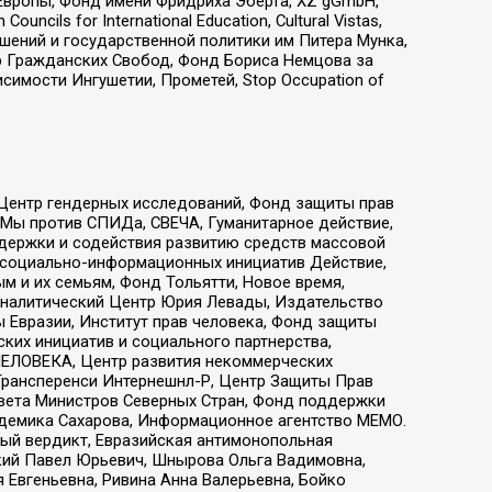
Европы, Фонд имени Фридриха Эберта, XZ gGmbH,
ls for International Education, Cultural Vistas,
ошений и государственной политики им Питера Мунка,
 Гражданских Свобод, Фонд Бориса Немцова за
имости Ингушетии, Прометей, Stop Occupation of
 Центр гендерных исследований, Фонд защиты прав
 Мы против СПИДа, СВЕЧА, Гуманитарное действие,
ддержки и содействия развитию средств массовой
р социально-информационных инициатив Действие,
 и их семьям, Фонд Тольятти, Новое время,
, Аналитический Центр Юрия Левады, Издательство
 Евразии, Институт прав человека, Фонд защиты
ких инициатив и социального партнерства,
ЕЛОВЕКА, Центр развития некоммерческих
 Трансперенси Интернешнл-Р, Центр Защиты Прав
овета Министров Северных Стран, Фонд поддержки
адемика Сахарова, Информационное агентство МЕМО.
ый вердикт, Евразийская антимонопольная
кий Павел Юрьевич, Шнырова Ольга Вадимовна,
 Евгеньевна, Ривина Анна Валерьевна, Бойко