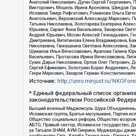
Анатолий Николаевич, Дугин Сергей Георгиевич, 
Викторович, Мошель Ирина Ароновна, Шведов Гри
Исламов Тимур Рифгатович, Романова Ольга Евге
Анатольевич, Верховский Александр Маркович, П
Татьяна Николаевна, Золотарева Екатерина Алек
Юрьевна, Саранг Анна Васильевна, Захарова Свет
Андрей Юрьевич, Мосин Алексей Геннадьевич, Ге
Дмитриевна, Вититинова Елена Владимировна, Ба
Николаевна, Ганнушкина Светлана Алексеевна, За
Шуманов Илья Вячеславович, Арапова Галина Юрь
Васильевич, Протасова Ирина Вячеславовна, Лит
Сухих Дарья Николаевна, Орлов Олег Петрович, 
Сергей Ефимович, Золотухин Борис Андреевич, Л
Генри Маркович, Захаров Герман Константинович
Источник:
http://unro.minjust.ru/NKOFore
* Единый федеральный список организа
законодательством Российской Федера
Высший военный Маджлисуль Шура Объединенных с
Исламская группа, Братья-мусульмане, Партия ис
Общество социальных реформ, Общество возрожд
АБТО, Правый сектор, Исламское государство, Д
уа Тагьаля SHAM, АУМ Синрике, Муджахеды джама
сообщество Сеть, Катиба Таухид валь-Джихад, Хай