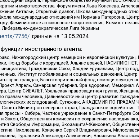
 Свободная Европа, Германское общество изучения Восточной 
и и миротворчества, Форум имени Льва Копелева, American Counci
ое движение Антальи, Открытый диалог, Школа международных отн
Школа международных отношений им Нормана Патерсона, Центр
ду, Феминистское антивоенное сопротивление, Комитет независ
а, Либерально-демократическая Лига Украины
uments/7756/
данные на
13.05.2024
функции иностранного агента:
раво, Нижегородский центр немецкой и европейской культуры,
тики, Фонд борьбы с коррупцией, Альянс врачей, НАСИЛИЮ.НЕТ,
я инициатива, Гражданский Союз, Хасдей Ерушалаим, Центр по
юченных, Институт глобализации и социальных движений, Цент
ты прав граждан, Благотворительный фонд помощи осужденным
а, Проект Апрель, Самарская губерния, Эра здоровья, Мемориал
ера, Центр СИБАЛЬТ, Уральская правозащитная группа, Женщины
по правам человека, Дальневосточный центр развития гражданс
ологических исследований, Сутяжник, АКАДЕМИЯ ПО ПРАВАМ Ч
е Совета Министров северных стран, Гражданское содействие,
я прессы - Сибирь, Частное учреждение в Санкт-Петербурге С
 и Закон, Общественная комиссия по сохранению наследия ак
звития Свободы Информации, Экозащита!-Женсовет, Общественн
Регина Николаевна, Кривенко Сергей Владимирович, Милославс
совна, Туровский Александр Алексеевич, Васильева Анастасия