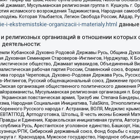
ий джамаат, Мусульманская религиозная группа п. Кушкуль г. 
ртия исламского возрождения Таджикистана, Народная самооб
олодёжь Которая Улыбается, Легион Свобода России, Айдар, Р
ie-i-ekstremistskie-organizacii-i-materialy.html
данные
и религиозных организаций в отношении которых 
 деятельности:
земли Кубанской Духовно Родовой Державы Русь, Община Духо
 Духовная Семинария Староверов-Инглингов, Нурджулар, К Бо
листическое общество, Джамаат мувахидов, Объединенный Вил
иалистическая рабочая партия России, Славянский союз, Форма
ива города Череповца, Духовно-Родовая Держава Русь, Русск
-Инглингов, Русский общенациональный союз, Движение против
 Омская организация общественного политического движения Р
йзрахманисты, Мусульманская религиозная организация п. Бо
краинская повстанческая армия, Тризуб им. Степана Бандеры, Бр
зма, Народная Социальная Инициатива, TulaSkins, Этнополитич
оренного Русского народа г. Астрахани, ВОЛЯ, Меджлис крымс
РЕВТАТПОД, Артподготовка, Штольц, В честь иконы Божией Мате
равды и Единения, Каракольская инициативная группа, Автогра
спублика Русь, Арестантское уголовное единство, Башкорт, Наци
окузнецк/РПК, Сибирский державный союз, Фонд борьбы с кор
округа г. Краснодара, Мужское государство, Народное объедин