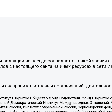
редакции не всегда совпадает с точкой зрения ав
ов с настоящего сайта на иных ресурсах в сети И
ых неправительственных организаций, деятельнос
ститут Открытое Общество Фонд Содействия, Фонд Открытое 
альный Демократический Институт Международных Отношений,
тая Россия, Институт современной России, Черноморский фонд
родный центр электоральных исследований, Германский фонд