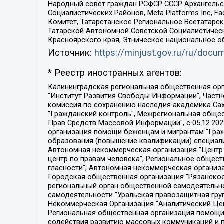
Народный совет граждан РСФСР СССР Архангельск
Социалистических Районов, Meta Platforms Inc, 
Комитет, Татарстанское Региональное Всетатар
Татарской Автономной Советской Социалистическ
Красноярского края, Этническое национальное о
Источник:
https://minjust.gov.ru/ru/doc
* Реестр иностранных агентов:
Калининградская региональная общественная организация "Экозащита!-Женсовет", Фонд содействия защите прав и свобод граждан "Общественный вердикт", Фонд "Институт Развития Свободы Информации", Частное учреждение "Информационное агентство МЕМО. РУ", Региональная общественная организация "Общественная комиссия по сохранению наследия академика Сахарова", Фонд поддержки свободы прессы, Санкт-Петербургская общественная правозащитная организация "Гражданский контроль", Межрегиональная общественная организация "Информационно-просветительский центр "Мемориал", Региональный Фонд "Центр Защиты Прав Средств Массовой Информации", с 05.12.2023 Фонд "Центр Защиты Прав Средств массовой информации", Региональная общественная благотворительная организация помощи беженцам и мигрантам "Гражданское содействие", Негосударственное образовательное учреждение дополнительного профессионального образования (повышение квалификации) специалистов "АКАДЕМИЯ ПО ПРАВАМ ЧЕЛОВЕКА", Свердловская региональная общественная организация "Сутяжник", Автономная некоммерческая организация "Центр независимых социологических исследований", Союз общественных объединений "Российский исследовательский центр по правам человека", Региональное общественное учреждение научно-информационный центр "МЕМОРИАЛ", Некоммерческая организация "Фонд защиты гласности", Автономная некоммерческая организация "Институт прав человека", Городская общественная организация "Екатеринбургское общество "МЕМОРИАЛ", Городская общественная организация "Рязанское историко-просветительское и правозащитное общество "Мемориал" (Рязанский Мемориал), Челябинский региональный орган общественной самодеятельности – женское общественное объединение "Женщины Евразии", Челябинский региональный орган общественной самодеятельности "Уральская правозащитная группа", Фонд содействия защите здоровья и социальной справедливости имени Андрея Рылькова, Автономная Некоммерческая Организация "Аналитический Центр Юрия Левады", Автономная некоммерческая организация социальной поддержки населения "Проект Апрель", Региональная общественная организация помощи женщинам и детям, находящимся в кризисной ситуации "Информационно-методический центр "Анна", Фонд содействия развитию массовых коммуникаций и правовому просвещению "Так-так-Так", Фонд содействия устойчивому развитию "Серебряная тайга", Свердловский региональный общественный фонд социальных проектов "Новое время", "Idel.Реалии", Кавказ.Реалии, Крым.Реалии, Телеканал Настоящее Время, Татаро-башкирская служба Радио Свобода (Azatliq Radiosi), Радио Свободная Европа/Радио Свобода (PCE/PC), "Сибирь.Реалии", "Фактограф", Благотворительный фонд помощи осужденным и их семьям, Автономная некоммерческая организация "Институт глобализации и социальных движений", Фонд "В защиту прав заключенных", Частное учреждение "Центр поддержки и содействия развитию средств массовой информации", Пензенский региональный общественный благотворительный фонд "Гражданский союз", "Север.Реалии", Некоммерческая организация Фонд "Правовая инициатива", 