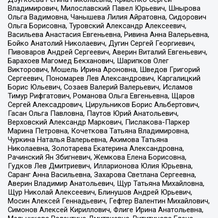
Владимирович, Милославский Павел Юрьевич, Шнырова
Ольга Вадимовна, Чанышева Лилия Айратовна, Сидорович
Ольга Борисовна, Туровский Александр Алексеевич,
Васильева Анастасия Евгеньевна, Ривина Анна Валерьевна,
Бойко Анатолий Николаевич, Дугин Сергей Георгиевич,
Пивоваров Андрей Сергеевич, Аверин Виталий Евгеньевич,
Барахоев Магомед Бекханович, Шарипков Олег
Викторович, Мошель Ирина Ароновна, Шведов Григорий
Сергеевич, Пономарев Лев Александрович, Каргалицкий
Борис Юльевич, Созаев Валерий Валерьевич, Исламов
Тимур Рифгатович, Романова Ольга Евгеньевна, Щаров
Сергей Алексадрович, Цирульников Борис Альбертович,
Гасан Ольга Павловна, Паутов Юрий Анатольевич,
Верховский Александр Маркович, Пислакова-Паркер
Марина Петровна, Кочеткова Татьяна Владимировна,
Чуркина Наталья Валерьевна, Акимова Татьяна
Николаевна, Золотарева Екатерина Александровна,
Рачинский Ян Збигневич, Жемкова Елена Борисовна,
Гудков Лев Дмитриевич, Илларионова Юлия Юрьевна,
Саранг Анна Васильевна, Захарова Светлана Сергеевна,
Аверин Владимир Анатольевич, Щур Татьяна Михайловна,
Щур Николай Алексеевич, Блинушов Андрей Юрьевич,
Мосин Алексей Геннадьевич, Гефтер Валентин Михайлович,
Симонов Алексей Кириллович, Флиге Ирина Анатольевна,