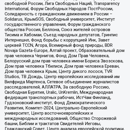
свободной России, Лига Свободных Наций, Transparеncy
International, Форум Свободных Народов ПостРоссии,
Солидарность с гражданским движением в России –
Solidarus, КрымSOS, Свободный университет, Институт
государственного управления, Форум гражданского
общества Россия, Беллона, Союз жителей островов
Тисима и Хабомаи, Съезд народных депутатов, Гринпис
Интернешнл, Фонд борьбы с коррупцией Инк, Завет
церквей TCCN, Агора, Всемирный фонд природы, BDR
Novaja Gazeta-Europe, Алтай проект, Образовательный дом
прав человека Чернигов, Фонд Дом Прав Человека,
Белорусский дом прав человека имени Бориса Звозскова,
Дом прав человека Тбилиси, Дом прав человека Ереван,
Дом прав человека Крым, Центр дикого лосося, TVR
Studios, ТВ Дождь, Центр европейских исследований им
Вилфрида Мартенса, Сетевое объединение журналистов
расследователей, АЛЛАТРА, За свободную Россию,
Свободная Бурятия, Uralic, UnKremlin, Международная
федерация транспортных рабочих, ИстЧам Финланд,
Гудзоновский институт, Фонд Демократического
Развития, Комитет-2024, Центрально-Европейский
университет, Центр восточноевропейских и
международных исследований, Общество Сторожевой
башни, Библии и трактатов Свидетелей Иеговы,
Гражданский Совет, Центр анализа европейской политики,