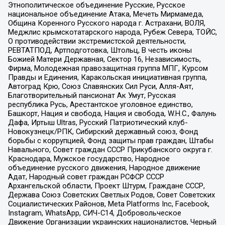
Этнополитическое объединение Русские, Русское
национальное объединение Атака, Мечеть Мирмамеда,
Община Коренного Русского народа г. Астрахани, ВОЛЯ,
Меджлис крымскотатарского народа, Рубеж Севера, ТОЙС,
О противодействии экстремистской деятельности,
РЕВТАТПОД, Артподготовка, Штольц, В честь иконы
Божией Матери Державная, Сектор 16, Независимость,
Фирма, Молодежная правозащитная группа МПГ, Курсом
Правды и Единения, Каракольская инициативная группа,
Автоград Крю, Союз Славянских Сил Руси, Алля-Аят,
Благотворительный пансионат Ак Умут, Русская
республика Русь, Арестантское уголовное единство,
Башкорт, Нация и свобода, Нация и свобода, W.H.С., Фалунь
Дафа, Иртыш Ultras, Русский Патриотический клуб-
Новокузнецк/РПК, Сибирский державный союз, Фонд
борьбы с коррупцией, Фонд защиты прав граждан, Штабы
Навального, Совет граждан СССР Прикубанского округа г.
Краснодара, Мужское государство, Народное
объединение русского движения, Народное движение
Адат, Народный совет граждан РСФСР СССР
Архангельской области, Проект Штурм, Граждане СССР,
Держава Союз Советских Светлых Родов, Совет Советских
Социалистических Районов, Meta Platforms Inc, Facebook,
Instagram, WhatsApp, СИЧ-С14, Добровольческое
Движение Организации украинских националистов, Черный