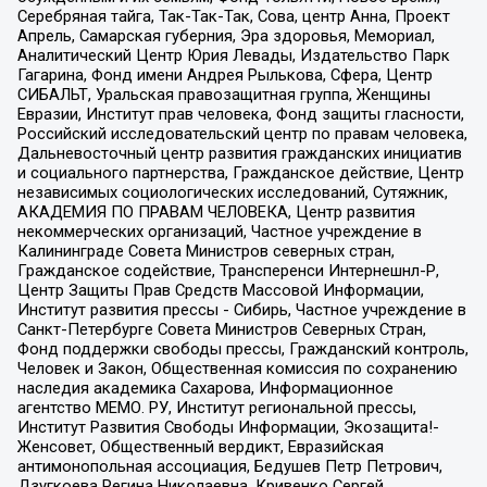
Серебряная тайга, Так-Так-Так, Сова, центр Анна, Проект
Апрель, Самарская губерния, Эра здоровья, Мемориал,
Аналитический Центр Юрия Левады, Издательство Парк
Гагарина, Фонд имени Андрея Рылькова, Сфера, Центр
СИБАЛЬТ, Уральская правозащитная группа, Женщины
Евразии, Институт прав человека, Фонд защиты гласности,
Российский исследовательский центр по правам человека,
Дальневосточный центр развития гражданских инициатив
и социального партнерства, Гражданское действие, Центр
независимых социологических исследований, Сутяжник,
АКАДЕМИЯ ПО ПРАВАМ ЧЕЛОВЕКА, Центр развития
некоммерческих организаций, Частное учреждение в
Калининграде Совета Министров северных стран,
Гражданское содействие, Трансперенси Интернешнл-Р,
Центр Защиты Прав Средств Массовой Информации,
Институт развития прессы - Сибирь, Частное учреждение в
Санкт-Петербурге Совета Министров Северных Стран,
Фонд поддержки свободы прессы, Гражданский контроль,
Человек и Закон, Общественная комиссия по сохранению
наследия академика Сахарова, Информационное
агентство МЕМО. РУ, Институт региональной прессы,
Институт Развития Свободы Информации, Экозащита!-
Женсовет, Общественный вердикт, Евразийская
антимонопольная ассоциация, Бедушев Петр Петрович,
Дзугкоева Регина Николаевна, Кривенко Сергей