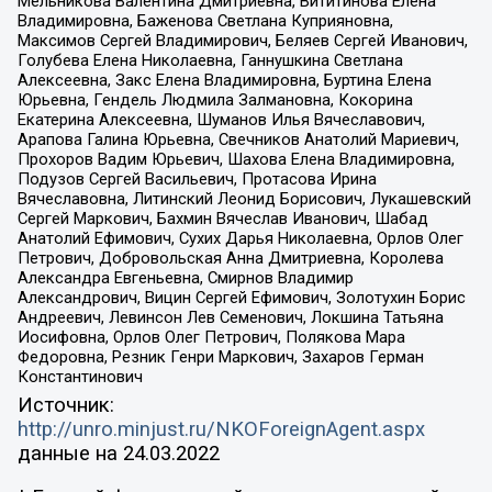
Мельникова Валентина Дмитриевна, Вититинова Елена
Владимировна, Баженова Светлана Куприяновна,
Максимов Сергей Владимирович, Беляев Сергей Иванович,
Голубева Елена Николаевна, Ганнушкина Светлана
Алексеевна, Закс Елена Владимировна, Буртина Елена
Юрьевна, Гендель Людмила Залмановна, Кокорина
Екатерина Алексеевна, Шуманов Илья Вячеславович,
Арапова Галина Юрьевна, Свечников Анатолий Мариевич,
Прохоров Вадим Юрьевич, Шахова Елена Владимировна,
Подузов Сергей Васильевич, Протасова Ирина
Вячеславовна, Литинский Леонид Борисович, Лукашевский
Сергей Маркович, Бахмин Вячеслав Иванович, Шабад
Анатолий Ефимович, Сухих Дарья Николаевна, Орлов Олег
Петрович, Добровольская Анна Дмитриевна, Королева
Александра Евгеньевна, Смирнов Владимир
Александрович, Вицин Сергей Ефимович, Золотухин Борис
Андреевич, Левинсон Лев Семенович, Локшина Татьяна
Иосифовна, Орлов Олег Петрович, Полякова Мара
Федоровна, Резник Генри Маркович, Захаров Герман
Константинович
Источник:
http://unro.minjust.ru/NKOForeignAgent.aspx
данные на
24.03.2022