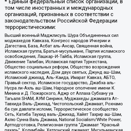
* Единый федеральный список организаций, в
том числе иностранных и международных
организаций, признанных в соответствии с
законодательством Российской Федерации
террористическими:
Высший военный Маджлисуль Шура Объединенных сил
моджахедов Кавказа, Конгресс народов Ичкерии и
Дагестана, База, Асбат аль-Ансар, Священная война,
Исламская группа, Братья-мусульмане, Партия исламского
освобождения, Лашкар-И-Тайба, Исламская группа,
Движение Талибан, Исламская партия Туркестана,
Общество социальных реформ, Общество возрождения
исламского наследия, Дом двух святых, Джунд аш-Шам,
Исламский джихад, Аль-Каида, Имарат Кавказ, АБТО,
Правый сектор, Исламское государство, Джабха аль-
Нусра ли-Ахль аш-Шам, Народное ополчение имени К.
Минина и Д. Пожарского, Аджр от Аллаха Субхану уа
Тагьаля SHAM, АУМ Синрике, Муджахеды джамаата Ат-
Тавхида Валь-Джихад, Чистопольский Джамаат, Рохнамо
ба суи давлати исломи, Террористическое сообщество
Сеть, Катиба Таухид валь-Джихад, Хайят Тахрир аш-Шам,
Ахлю Сунна Валь Джамаа, National Socialism/White Power,
Артподготовка, Религиозная группа “Джамаат “Красный
пахарь”, Колумбайн, Хатлонский джамаат, Мусульманская