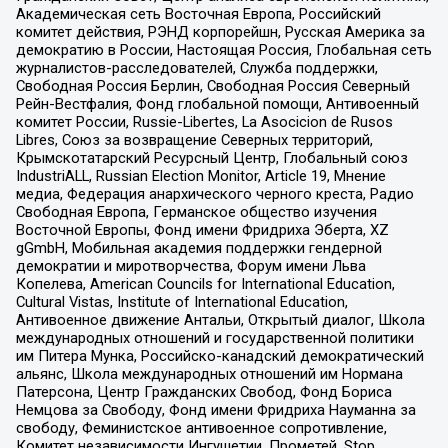
Академическая сеть Восточная Европа, Российский
комитет действия, РЭНД корпорейшн, Русская Америка за
демократию в России, Настоящая Россия, Глобальная сеть
журналистов-расследователей, Служба поддержки,
Свободная Россия Берлин, Свободная Россия Северный
Рейн-Вестфалия, Фонд глобальной помощи, Антивоенный
комитет России, Russie-Libertes, La Asocicion de Rusos
Libres, Союз за возвращение Северных территорий,
Крымскотатарский Ресурсный Центр, Глобальный союз
IndustriALL, Russian Election Monitor, Article 19, Мнение
медиа, Федерация анархического черного креста, Радио
Свободная Европа, Германское общество изучения
Восточной Европы, Фонд имени Фридриха Эберта, XZ
gGmbH, Мобильная академия поддержки гендерной
демократии и миротворчества, Форум имени Льва
Копелева, American Councils for International Education,
Cultural Vistas, Institute of International Education,
Антивоенное движение Антальи, Открытый диалог, Школа
международных отношений и государственной политики
им Питера Мунка, Российско-канадский демократический
альянс, Школа международных отношений им Нормана
Патерсона, Центр Гражданских Свобод, Фонд Бориса
Немцова за Свободу, Фонд имени Фридриха Науманна за
свободу, Феминистское антивоенное сопротивление,
Комитет независимости Ингушетии, Прометей, Stop