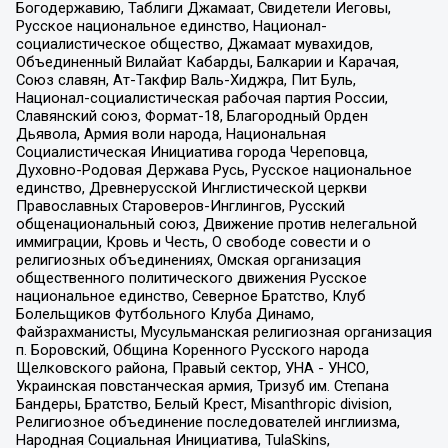
Богодержавию, Таблиги Джамаат, Свидетели Иеговы,
Русское национальное единство, Национал-
социалистическое общество, Джамаат мувахидов,
Объединенный Вилайат Кабарды, Балкарии и Карачая,
Союз славян, Ат-Такфир Валь-Хиджра, Пит Буль,
Национал-социалистическая рабочая партия России,
Славянский союз, Формат-18, Благородный Орден
Дьявола, Армия воли народа, Национальная
Социалистическая Инициатива города Череповца,
Духовно-Родовая Держава Русь, Русское национальное
единство, Древнерусской Инглистической церкви
Православных Староверов-Инглингов, Русский
общенациональный союз, Движение против нелегальной
иммиграции, Кровь и Честь, О свободе совести и о
религиозных объединениях, Омская организация
общественного политического движения Русское
национальное единство, Северное Братство, Клуб
Болельщиков Футбольного Клуба Динамо,
Файзрахманисты, Мусульманская религиозная организация
п. Боровский, Община Коренного Русского народа
Щелковского района, Правый сектор, УНА - УНСО,
Украинская повстанческая армия, Тризуб им. Степана
Бандеры, Братство, Белый Крест, Misanthropic division,
Религиозное объединение последователей инглиизма,
Народная Социальная Инициатива, TulaSkins,