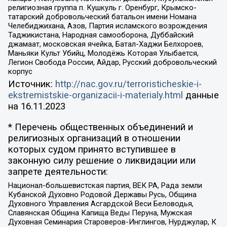
религиозная группа п. Кушкуль г. Оренбург, Крымско-
татарский добровольческий батальон имени Номана
Челебиджихана, Азов, Партия исламского возрождения
Таджикистана, Народная самооборона, Дуббайский
джамаат, московская ячейка, Батал-Хаджи Белхороев,
Маньяки Культ Убийц, Молодёжь Которая Улыбается,
Легион Свобода России, Айдар, Русский добровольческий
корпус
Источник:
http://nac.gov.ru/terroristicheskie-i-
ekstremistskie-organizacii-i-materialy.html
данные
на
16.11.2023
* Перечень общественных объединений и
религиозных организаций в отношении
которых судом принято вступившее в
законную силу решение о ликвидации или
запрете деятельности:
Национал-большевистская партия, ВЕК РА, Рада земли
Кубанской Духовно Родовой Державы Русь, Община
Духовного Управления Асгардской Веси Беловодья,
Славянская Община Капища Веды Перуна, Мужская
Духовная Семинария Староверов-Инглингов, Нурджулар, К