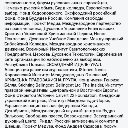
современности, Форум русскоязычных европейцев,
Немецко-русский обмен, Бард колледж, Европейский
выбор, Фонд Ходорковского, Оксфордский российский
фонд, Фонд Будущее России, Компания свободы
информации, Проект Медиа, Международное партнерство
за права человека, Духовное Управление Евангельских
Христиан Украинской Христианской Церкви, Новое
Поколение, Духовное Учебное Заведение Международный
Библейский Колледж, Международное христианское
движение, Всемирный Институт Саентологических
Предприятий, Церковь Духовной Технологии, Европейская
сеть организаций по наблюдению за выборами,
Республика Польша, СВОБОДНЫЙ ИДЕЛЬ-УРАЛ,
Ассоциация развития журналистики, IStories fonds,
Королевский Институт Международных Отношений,
КРИМСЬКА ПРАВОЗАХИСНА ГРУПА, Фонд имени Генриха
Бёлля, Stichting Bellingcat, Bellingcat Ltd, The Insider, Институт
правовой инициативы Центральной и Восточной Европы,
Фонд Открытой Эстонии, Calvert 22 Foundation, Канадский
украинский конгресс, Институт Макдональда-Лорье,
Украинская национальная федерация Канады,
Декабристы, Международный научный центр им Вудро
Вильсона, Свободная пресса, Возрождение, Всеукраинский
духовный центр , Риддл, Русский антивоенный комитет в
Швеции, Проект Медуза, Фонд Андрея Сахарова, Форум