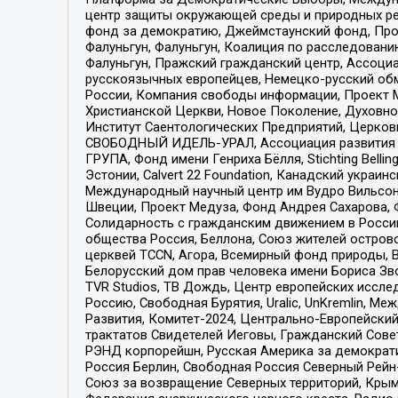
центр защиты окружающей среды и природных ресу
фонд за демократию, Джеймстаунский фонд, Прож
Фалуньгун, Фалуньгун, Коалиция по расследован
Фалуньгун, Пражский гражданский центр, Ассоци
русскоязычных европейцев, Немецко-русский об
России, Компания свободы информации, Проект М
Христианской Церкви, Новое Поколение, Духовн
Институт Саентологических Предприятий, Церков
СВОБОДНЫЙ ИДЕЛЬ-УРАЛ, Ассоциация развития ж
ГРУПА, Фонд имени Генриха Бёлля, Stichting Bellin
Эстонии, Calvert 22 Foundation, Канадский укра
Международный научный центр им Вудро Вильсона
Швеции, Проект Медуза, Фонд Андрея Сахарова, Ф
Солидарность с гражданским движением в России 
общества Россия, Беллона, Союз жителей острово
церквей TCCN, Агора, Всемирный фонд природы, B
Белорусский дом прав человека имени Бориса Зво
TVR Studios, ТВ Дождь, Центр европейских иссл
Россию, Свободная Бурятия, Uralic, UnKremlin, 
Развития, Комитет-2024, Центрально-Европейски
трактатов Свидетелей Иеговы, Гражданский Совет
РЭНД корпорейшн, Русская Америка за демократи
Россия Берлин, Свободная Россия Северный Рейн-В
Союз за возвращение Северных территорий, Крымско