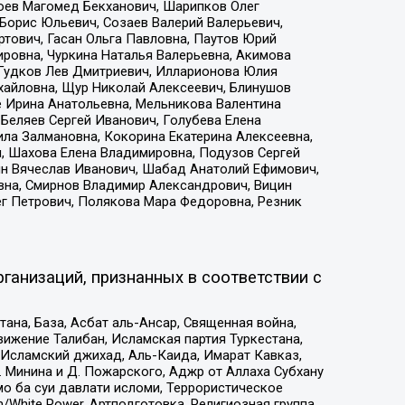
хоев Магомед Бекханович, Шарипков Олег
Борис Юльевич, Созаев Валерий Валерьевич,
тович, Гасан Ольга Павловна, Паутов Юрий
ровна, Чуркина Наталья Валерьевна, Акимова
 Гудков Лев Дмитриевич, Илларионова Юлия
ихайловна, Щур Николай Алексеевич, Блинушов
е Ирина Анатольевна, Мельникова Валентина
Беляев Сергей Иванович, Голубева Елена
ила Залмановна, Кокорина Екатерина Алексеевна,
, Шахова Елена Владимировна, Подузов Сергей
ин Вячеслав Иванович, Шабад Анатолий Ефимович,
вна, Смирнов Владимир Александрович, Вицин
ег Петрович, Полякова Мара Федоровна, Резник
ганизаций, признанных в соответствии с
на, База, Асбат аль-Ансар, Священная война,
ижение Талибан, Исламская партия Туркестана,
Исламский джихад, Аль-Каида, Имарат Кавказ,
 Минина и Д. Пожарского, Аджр от Аллаха Субхану
о ба суи давлати исломи, Террористическое
/White Power, Артподготовка, Религиозная группа