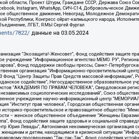
ой области, Проект Штурм, Граждане СССР, Держава Союз Сов
Facebook, Instagram, WhatsApp, СИЧ-С14, Добровольческое Движ
ское общественное движение, Невоград, Молодежное Демократ
ой Республики, Конгресс ойрат-калмыцкого народа, Исполнит
бъединение, ЛГБТ, Я.МЫ Сергей Фургал
uments/7822/
данные на
03.05.2024
Общество с ограниченной ответственностью "Радио Свободная Европа/Радио Свобода", Чешское информационное агентство "MEDIUM-ORIENT", Красноярская региональная общественная организация "Мы против СПИДа", Камалягин Денис Николаевич, Маркелов Сергей Евгеньевич, Пономарев Лев Александрович, Савицкая Людмила Алексеевна, Автономная некоммерческая организация "Центр по работе с проблемой насилия "НАСИЛИЮ.НЕТ", Межрегиональный профессиональный союз работников здравоохранения "Альянс врачей", Юридическое лицо, зарегистрированное в Латвийской Республике, SIA "Medusa Project" (регистрационный номер 40103797863, дата регистрации 10.06.2014), Некоммерческая организация "Фонд по борьбе с коррупцией", Автономная некоммерческая организация "Институт права и публичной политики", Баданин Роман Сергеевич, Гликин Максим Александрович, Железнова Мария Михайловна, Лукьянова Юлия Сергеевна, Маетная Елизавета Витальевна, Маняхин Петр Борисович, Чуракова Ольга Владимировна, Ярош Юлия Петровна, Юридическое лицо "The Insider SIA", зарегистрированное в Риге, Латвийская Республика (дата регистрации 26.06.2015), являющееся администратором доменного имени интернет-издания "The Insider SIA", https://theins.ru, Постернак Алексей Евгеньевич, Рубин Михаил Аркадьевич, Анин Роман Александрович, Юридическое лицо Istories fonds, зарегистрированное в Латвийской Республике (регистрационный номер 50008295751, дата регистрации 24.02.2020), Великовский Дмитрий Александрович, Долинина Ирина Николаевна, Мароховская Алеся Алексеевна, Шлейнов Роман Юрьевич, Шмагун Олеся Валентиновна, Общество с ограниченной ответственностью "Альтаир 2021", Общество с ограниченной ответственностью "Вега 2021", Общество с ограниченной ответственностью "Главный редактор 2021", Общество с ограниченной ответственностью "Ромашки монолит", Важенков Артем Валерьевич, Ивановская областная общественная организация "Центр гендерных исследований", Гурман Юрий Альбертович, Медиапроект "ОВД-Инфо", Егоров Владимир Владимирович, Жилинский Владимир Александрович, Общество с ограниченной ответственностью "ЗП", Иванова София Юрьевна, Карезина Инна Павловна, Кильтау Екатерина Викторовна, Петров Алексей Викторович, Пискунов Сергей Евгеньевич, Смирнов Сергей Сергеевич, Тихонов Михаил Сергеевич, Общество с ограниченной ответственностью "ЖУРНАЛИСТ-ИНОСТРАННЫЙ АГЕНТ", Арапова Галина Юрьевна, Вольтская Татьяна Анатольевна, Американская компания "Mason G.E.S. Anonymous Foundation" (США), являющаяся владельцем интернет-издания https://mnews.world/, Компания "Stichting Bellingcat", зарегистрированная в Нидерландах (дата регистрации 11.07.2018), Захаров Андрей Вячеславович, Клепиковская Екатерина Дмитриевна, Общество с ограниченной ответственностью "МЕМО", Перл Роман Александрович, Симонов Евгений Алексеевич, Соловьева Елена Анатольевна, Сотников Даниил Владимирович, Сурначева Елизавета Дмитриевна, Автономная некоммерческая организация по защите прав человека и информированию населения "Якутия – Наше Мнение", Общество с ограниченной ответственностью "Москоу диджитал медиа", с 26.01.2023 Общество с ограниченной ответственностью "Чайка Белые сады", Ветошкина Валерия Валерьевна, Заговора Максим Александрович, Межрегиональное общественное движение "Российская ЛГБТ - сеть", Оленичев Максим Владимирович, Павлов Иван Юрьевич, Скворцова Елена Сергеевна, Общество с ограниченной ответственностью "Как бы инагент", Кочетков Игорь Викторович, Общество с ограниченной ответственностью "Честные выборы", Еланчик Олег Александрович, Общество с ограниченной ответственностью "Нобелевский призыв", Гималова Регина Эмилевна, Григорьев Андрей Валерьевич, Григорьева Алина Александровна, Ассоциация по содействию защите прав призывников, альтернативнослужащих и военнослужащих "Правозащитная группа "Гражданин.Армия.Право", Хисамова Регина Фаритовна, Автономная некоммерческая организация по реализа