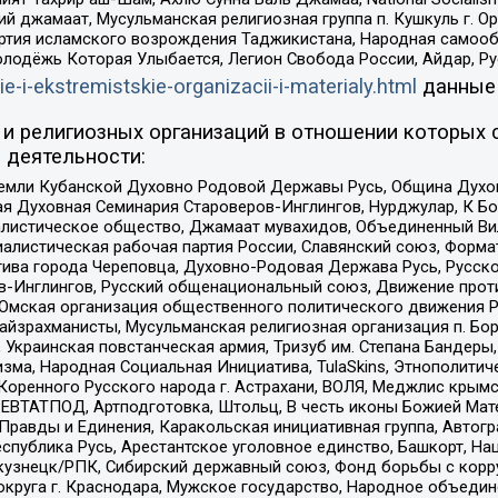
ий джамаат, Мусульманская религиозная группа п. Кушкуль г. 
ртия исламского возрождения Таджикистана, Народная самооб
олодёжь Которая Улыбается, Легион Свобода России, Айдар, Р
ie-i-ekstremistskie-organizacii-i-materialy.html
данные
и религиозных организаций в отношении которых 
 деятельности:
земли Кубанской Духовно Родовой Державы Русь, Община Духо
 Духовная Семинария Староверов-Инглингов, Нурджулар, К Бо
листическое общество, Джамаат мувахидов, Объединенный Вил
иалистическая рабочая партия России, Славянский союз, Форма
ива города Череповца, Духовно-Родовая Держава Русь, Русск
-Инглингов, Русский общенациональный союз, Движение против
 Омская организация общественного политического движения Р
йзрахманисты, Мусульманская религиозная организация п. Бо
краинская повстанческая армия, Тризуб им. Степана Бандеры, Бр
зма, Народная Социальная Инициатива, TulaSkins, Этнополитич
оренного Русского народа г. Астрахани, ВОЛЯ, Меджлис крымс
РЕВТАТПОД, Артподготовка, Штольц, В честь иконы Божией Мате
равды и Единения, Каракольская инициативная группа, Автогра
спублика Русь, Арестантское уголовное единство, Башкорт, Наци
окузнецк/РПК, Сибирский державный союз, Фонд борьбы с кор
округа г. Краснодара, Мужское государство, Народное объедин