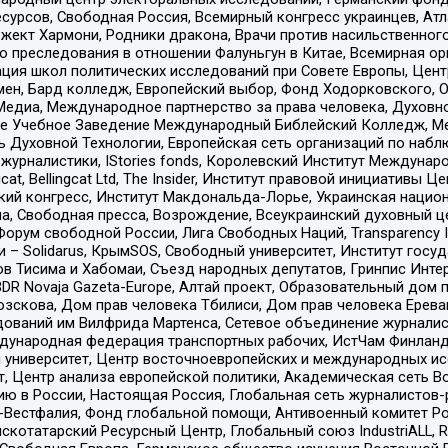
рсов, Свободная Россия, Всемирный конгресс украинцев, Атла
ект Хармони, Родники дракона, Врачи против насильственного
ию преследования в отношении Фалуньгун в Китае, Всемирная о
ация школ политических исследований при Совете Европы, Цен
мен, Бард колледж, Европейский выбор, Фонд Ходорковского,
едиа, Международное партнерство за права человека, Духовно
ое Учебное Заведение Международный Библейский Колледж, М
ь Духовной Технологии, Европейская сеть организаций по наб
урналистики, IStories fonds, Королевский Институт Между
gcat, Bellingcat Ltd, The Insider, Институт правовой инициатив
инский конгресс, Институт Макдональда-Лорье, Украинская нац
, Свободная пресса, Возрождение, Всеукраинский духовный цен
орум свободной России, Лига Свободных Наций, Transparеncy I
– Solidarus, КрымSOS, Свободный университет, Институт госу
в Тисима и Хабомаи, Съезд народных депутатов, Гринпис Инте
DR Novaja Gazeta-Europe, Алтай проект, Образовательный дом 
зскова, Дом прав человека Тбилиси, Дом прав человека Ерева
едований им Вилфрида Мартенса, Сетевое объединение журнали
Международная федерация транспортных рабочих, ИстЧам Финлан
й университет, Центр восточноевропейских и международных и
, Центр анализа европейской политики, Академическая сеть Во
ю в России, Настоящая Россия, Глобальная сеть журналистов
естфалия, Фонд глобальной помощи, Антивоенный комитет России,
татарский Ресурсный Центр, Глобальный союз IndustriALL, Russi