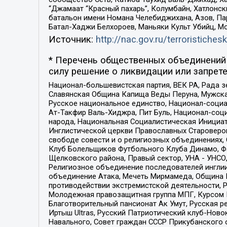
“Джамаат “Красный пахарь”, Колумбайн, Хатлонск
батальон имени Номана Челебиджихана, Азов, Па
Батал-Хаджи Белхороев, Маньяки Культ Убийц, М
Источник:
http://nac.gov.ru/terroristichesk
* Перечень общественных объединений 
силу решение о ликвидации или запрете
Национал-большевистская партия, ВЕК РА, Рада 
Славянская Община Капища Веды Перуна, Мужская
Русское национальное единство, Национал-социа
Ат-Такфир Валь-Хиджра, Пит Буль, Национал-соц
народа, Национальная Социалистическая Инициат
Инглистической церкви Православных Староверов
свободе совести и о религиозных объединениях,
Клуб Болельщиков Футбольного Клуба Динамо, Фа
Щелковского района, Правый сектор, УНА - УНСО, У
Религиозное объединение последователей инглии
объединение Атака, Мечеть Мирмамеда, Община К
противодействии экстремистской деятельности, 
Молодежная правозащитная группа МПГ, Курсом П
Благотворительный пансионат Ак Умут, Русская ре
Иртыш Ultras, Русский Патриотический клуб-Нов
Навального, Совет граждан СССР Прикубанского 