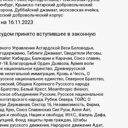
Оренбург, Крымско-татарский добровольческий
орона, Дуббайский джамаат, московская ячейка,
усский добровольческий корпус
 на
16.11.2023
судом принято вступившее в законную
вного Управления Асгардской Веси Беловодья,
годержавию, Таблиги Джамаат, Свидетели Иеговы,
айат Кабарды, Балкарии и Карачая, Союз славян,
т-18, Благородный Орден Дьявола, Армия воли
ое национальное единство, Древнерусской
 нелегальной иммиграции, Кровь и Честь, О
усское национальное единство, Северное Братство,
ровский, Община Коренного Русского народа
атство, Белый Крест, Misanthropic division,
еское объединение Русские, Русское национальное
котатарского народа, Рубеж Севера, ТОЙС, О
ри Державная, Сектор 16, Независимость, Фирма,
д Крю, Союз Славянских Сил Руси, Алля-Аят,
я и свобода, Нация и свобода, W.H.С., Фалунь Дафа,
рупцией, Фонд защиты прав граждан, Штабы
ение русского движения, Народное движение Адат,