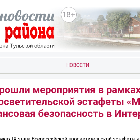
18+
НОВОСТИ
рошли мероприятия в рамках
росветительской эстафеты «
нсовая безопасность в Инте
мках IX этапа Всероссийской просветительской эстафеты