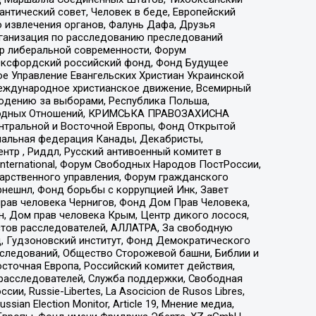
нтический совет, Человек в беде, Европейский
 извлечения органов, Фалунь Дафа, Друзья
рганизация по расследованию преследований
тр либеральной современности, Форум
 Оксфордский российский фонд, Фонд Будущее
е Управление Евангельских Христиан Украинской
еждународное христианское движение, Всемирный
людению за выборами, Республика Польша,
народных Отношений, КРИМСЬКА ПРАВОЗАХИСНА
ы Центральной и Восточной Европы, Фонд Открытой
иональная федерация Канады, Декабристы,
тр , Риддл, Русский антивоенный комитет в
nternational, Форум Свободных Народов ПостРоссии,
дарственного управления, Форум гражданского
рнешнл, Фонд борьбы с коррупцией Инк, Завет
прав человека Чернигов, Фонд Дом Прав Человека,
н, Дом прав человека Крым, Центр дикого лосося,
стов расследователей, АЛЛАТРА, За свободную
д, Гудзоновский институт, Фонд Демократического
сследований, Общество Сторожевой башни, Библии и
сточная Европа, Российский комитет действия,
-расследователей, Служба поддержки, Свободная
 Russie-Libertes, La Asocicion de Rusos Libres,
an Election Monitor, Article 19, Мнение медиа,