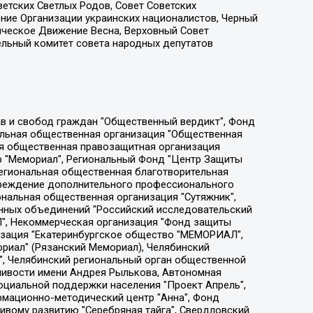
етских Светлых Родов, Совет Советских
ение Организации украинских националистов, Черный
ическое Движение Весна, Верховный Совет
ельный комитет совета народных депутатов
ции социально-правовых программ "Лилит", Дальневосточное общественное движение "Маяк", Санкт-Петербургская ЛГБТ-инициативная группа "Выход", Инициативная группа ЛГБТ+ "Реверс", Алексеев Андрей Викторович, Бекбулатова Таисия Львовна, Беляев Иван Михайлович, Владыкина Елена Сергеевна, Гельман Марат Александрович, Никульшина Вероника Юрьевна, Толоконникова Надежда Андреевна, Шендерович Виктор Анатольевич, Общество с ограниченной ответственностью "Данное сообщение", Общество с ограниченной ответственностью Издательский дом "Новая глава", Айнбиндер Александра Александровна, Московский комьюнити-центр для ЛГБТ+инициатив, Благотворительный фонд развития филантропии, Deutsche Welle (Германия, Kurt-Schumacher-Strasse 3, 53113 Bonn), Борзунова Мария Михайловна, Воробьев Виктор Викторович, Голубева Анна Львовна, Константинова Алла Михайловна, Малкова Ирина Владимировна, Мурадов Мурад Абдулгалимович, Осетинская Елизавета Николаевна, Понасенков Евгений Николаевич, Ганапольский Матвей Юрьевич, Киселев Евгений Алексеевич, Борухович Ирина Григорьевна, Дремин Иван Тимофеевич, Дубровский Дмитрий Викторович, Красноярская региональная общественная организация поддержки и развития альтернативных образовательных технологий и межкультурных коммуникаций "ИНТЕРРА", Маяковская Екатерина Алексеевна, Фейгин Марк Захарович, Филимонов Андрей Викторович, Дзугкоева Регина Николаевна, Доброхотов Роман Александрович, Дудь Юрий Александрович, Елкин Сергей Владимирович, Кругликов Кирилл Игоревич, Сабунаева Мария Леонидовна, Семенов Алексей Владимирович, Шаинян Карен Багратович, Шульман Екатерина Михайловна, Асафьев Артур Валерьевич, Вахштайн Виктор Семенович, Венедиктов Алексей Алексеевич, Лушникова Екатерина Евгеньевна, Волков Леонид Михайлович, Невзоров Александр Глебович, Пархоменко Сергей Борисович, Сироткин Ярослав Николаевич, Кара-Мурза Владимир Владимирович, Баранова Наталья Владимировна, Гозман Леонид Яковлевич, Кагарлицкий Борис Юльевич, Климарев Михаил Валерьевич, Милов Владимир Станиславович, Автономная некоммерческая организация Краснодарский центр современного искусства "Типография", Моргенштерн Алишер Тагирович, Соболь Любовь Эдуардовна, Общество с ограниченной ответственностью "ЛИЗА НОРМ", Каспаров Гарри Кимович, Ходорковский Михаил Борисович, Общество с ограниченной ответственностью "Апрельские тезисы", Данилович Ирина Брониславовна, Кашин Олег Владимирович, Петров Николай Владимирович, Пивоваров Алексей Владимирович, Соколов Михаил Владимирович, Цветкова Юлия Владимировна, Чичваркин Евгений Александрович, Комитет против пыток/Команда против пыток, Общество с ограниченной ответственностью "Первый научный", Общество с ограниченной ответственностью "Вертолет и ко", Белоцерковская Вероника Борисовна, Кац Максим Евгеньевич, Лазарева Татьяна Юрьевна, Шаведдинов Руслан Табризович, Яшин Илья Валерьевич, Общество с ограниченной ответственностью "Иноагент ААВ", Алешковский Дмитрий Петрович, Альбац Евгения Марковна, Быков Дмитрий Львович, Галямина Юлия Евгеньевна, Лойко Сергей Леонидович, Мартынов Кирилл Константинович, Медведев Сергей Александрович, Крашенинников Федор Геннадиевич, Гордеева Катерина Вл