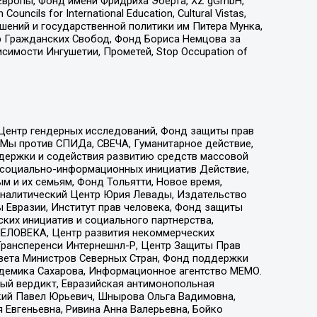
Европы, Фонд имени Фридриха Эберта, XZ gGmbH,
ls for International Education, Cultural Vistas,
ошений и государственной политики им Питера Мунка,
 Гражданских Свобод, Фонд Бориса Немцова за
имости Ингушетии, Прометей, Stop Occupation of
 Центр гендерных исследований, Фонд защиты прав
 Мы против СПИДа, СВЕЧА, Гуманитарное действие,
ддержки и содействия развитию средств массовой
р социально-информационных инициатив Действие,
 и их семьям, Фонд Тольятти, Новое время,
, Аналитический Центр Юрия Левады, Издательство
 Евразии, Институт прав человека, Фонд защиты
ких инициатив и социального партнерства,
ЕЛОВЕКА, Центр развития некоммерческих
 Трансперенси Интернешнл-Р, Центр Защиты Прав
овета Министров Северных Стран, Фонд поддержки
адемика Сахарова, Информационное агентство МЕМО.
ый вердикт, Евразийская антимонопольная
кий Павел Юрьевич, Шнырова Ольга Вадимовна,
 Евгеньевна, Ривина Анна Валерьевна, Бойко