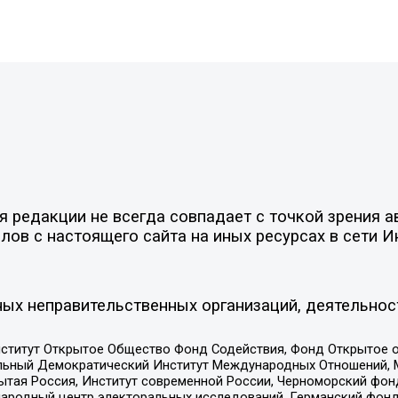
редакции не всегда совпадает с точкой зрения ав
ов с настоящего сайта на иных ресурсах в сети И
ых неправительственных организаций, деятельнос
ститут Открытое Общество Фонд Содействия, Фонд Открытое 
альный Демократический Институт Международных Отношений,
тая Россия, Институт современной России, Черноморский фонд
родный центр электоральных исследований, Германский фонд