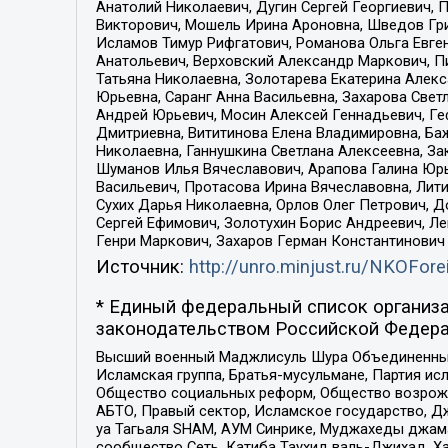
Анатолий Николаевич, Дугин Сергей Георгиевич, 
Викторович, Мошель Ирина Ароновна, Шведов Гри
Исламов Тимур Рифгатович, Романова Ольга Евге
Анатольевич, Верховский Александр Маркович, П
Татьяна Николаевна, Золотарева Екатерина Алек
Юрьевна, Саранг Анна Васильевна, Захарова Свет
Андрей Юрьевич, Мосин Алексей Геннадьевич, Ге
Дмитриевна, Вититинова Елена Владимировна, Ба
Николаевна, Ганнушкина Светлана Алексеевна, За
Шуманов Илья Вячеславович, Арапова Галина Юрь
Васильевич, Протасова Ирина Вячеславовна, Лит
Сухих Дарья Николаевна, Орлов Олег Петрович, 
Сергей Ефимович, Золотухин Борис Андреевич, Л
Генри Маркович, Захаров Герман Константинович
Источник:
http://unro.minjust.ru/NKOFore
* Единый федеральный список организа
законодательством Российской Федера
Высший военный Маджлисуль Шура Объединенных с
Исламская группа, Братья-мусульмане, Партия ис
Общество социальных реформ, Общество возрожд
АБТО, Правый сектор, Исламское государство, Д
уа Тагьаля SHAM, АУМ Синрике, Муджахеды джама
сообщество Сеть, Катиба Таухид валь-Джихад, Хай