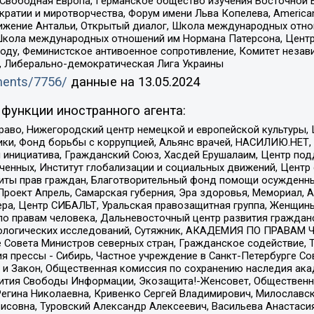
 Свободная Европа, Германское общество изучения Восточной 
и и миротворчества, Форум имени Льва Копелева, American Counci
ое движение Антальи, Открытый диалог, Школа международных отн
Школа международных отношений им Нормана Патерсона, Центр
ду, Феминистское антивоенное сопротивление, Комитет независ
а, Либерально-демократическая Лига Украины
uments/7756/
данные на
13.05.2024
функции иностранного агента:
раво, Нижегородский центр немецкой и европейской культуры,
тики, Фонд борьбы с коррупцией, Альянс врачей, НАСИЛИЮ.НЕТ,
я инициатива, Гражданский Союз, Хасдей Ерушалаим, Центр по
юченных, Институт глобализации и социальных движений, Цент
ты прав граждан, Благотворительный фонд помощи осужденным
а, Проект Апрель, Самарская губерния, Эра здоровья, Мемориал
ера, Центр СИБАЛЬТ, Уральская правозащитная группа, Женщины
по правам человека, Дальневосточный центр развития гражданс
ологических исследований, Сутяжник, АКАДЕМИЯ ПО ПРАВАМ Ч
е Совета Министров северных стран, Гражданское содействие,
я прессы - Сибирь, Частное учреждение в Санкт-Петербурге С
 и Закон, Общественная комиссия по сохранению наследия ак
звития Свободы Информации, Экозащита!-Женсовет, Общественн
Регина Николаевна, Кривенко Сергей Владимирович, Милославс
совна, Туровский Александр Алексеевич, Васильева Анастасия