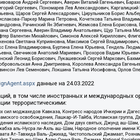
Пивоваров Андрей Сергеевич, Аверин Виталий Евгеньевич, Бара
горий Сергеевич, Пономарев Лев Александрович, Каргалицкий 
ньевна, Щаров Сергей Алексадрович, Цирульников Борис Альбер
ислакова-Паркер Марина Петровна, Кочеткова Татьяна Владими
сандровна, Рачинский Ян Збигневич, Жемкова Елена Борисовна,
лана Сергеевна, Аверин Владимир Анатольевич, Щур Татьяна М
фтер Валентин Михайлович, Симонов Алексей Кириллович, Флиг
женова Светлана Куприяновна, Максимов Сергей Владимирович, 
кс Елена Владимировна, Буртина Елена Юрьевна, Гендель Людм
евна, Свечников Анатолий Мариевич, Прохоров Вадим Юрьевич
инский Леонид Борисович, Лукашевский Сергей Маркович, Бахм
Добровольская Анна Дмитриевна, Королева Александра Евгенье
евинсон Лев Семенович, Локшина Татьяна Иосифовна, Орлов Ол
ignAgent.aspx
данные на
24.03.2022
ций, в том числе иностранных и международных ор
ции террористическими:
ил моджахедов Кавказа, Конгресс народов Ичкерии и Дагеста
ламского освобождения, Лашкар-И-Тайба, Исламская группа, Дв
ения исламского наследия, Дом двух святых, Джунд аш-Шам, 
жабха аль-Нусра ли-Ахль аш-Шам, Народное ополчение имени К.
ата Ат-Тавхида Валь-Джихад, Чистопольский Джамаат, Рохнам
ят Тахрир аш-Шам, Ахлю Сунна Валь Джамаа, National Socialism