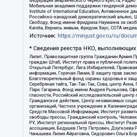
Федерация анархического черного креста, Радио
Мобильная академия поддержки гендерной демократи
Institute of International Education, Антивоенн
Российско-канадский демократический альянс, 
Свободу, Фонд имени Фридриха Науманна за свобо
Karelia, Вернись живым, Фридом Хаус, СОТА меди
Источник:
https://minjust.gov.ru/ru/doc
* Сведения реестра НКО, выполняющих 
Лилит, Правозащитная группа Гражданин.Армия.П
граждан Штаб, Институт права и публичной поли
Открытый Петербург, Лига Избирателей, Правова
информации, Горячая Линия, В защиту прав закл
Благотворительный фонд охраны здоровья и защи
Серебряная тайга, Так-Так-Так, Сова, центр Анн
Парк Гагарина, Фонд имени Андрея Рылькова, Сф
гласности, Российский исследовательский центр 
Гражданское действие, Центр независимых соци
организаций, Частное учреждение в Калининград
Средств Массовой Информации, Институт развити
свободы прессы, Гражданский контроль, Человек
РУ, Институт региональной прессы, Институт Ра
ассоциация, Бедушев Петр Петрович, Дзугкоева 
Чанышева Лилия Айратовна, Сидорович Ольга Бори