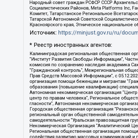
Народный совет граждан РСФСР СССР Архангельск
Социалистических Районов, Meta Platforms Inc, 
Комитет, Татарстанское Региональное Всетатар
Татарской Автономной Советской Социалистическ
Красноярского края, Этническое национальное о
Источник:
https://minjust.gov.ru/ru/doc
* Реестр иностранных агентов:
Калининградская региональная общественная организация "Экозащита!-Женсовет", Фонд содействия защите прав и свобод граждан "Общественный вердикт", Фонд "Институт Развития Свободы Информации", Частное учреждение "Информационное агентство МЕМО. РУ", Региональная общественная организация "Общественная комиссия по сохранению наследия академика Сахарова", Фонд поддержки свободы прессы, Санкт-Петербургская общественная правозащитная организация "Гражданский контроль", Межрегиональная общественная организация "Информационно-просветительский центр "Мемориал", Региональный Фонд "Центр Защиты Прав Средств Массовой Информации", с 05.12.2023 Фонд "Центр Защиты Прав Средств массовой информации", Региональная общественная благотворительная организация помощи беженцам и мигрантам "Гражданское содействие", Негосударственное образовательное учреждение дополнительного профессионального образования (повышение квалификации) специалистов "АКАДЕМИЯ ПО ПРАВАМ ЧЕЛОВЕКА", Свердловская региональная общественная организация "Сутяжник", Автономная некоммерческая организация "Центр независимых социологических исследований", Союз общественных объединений "Российский исследовательский центр по правам человека", Региональное общественное учреждение научно-информационный центр "МЕМОРИАЛ", Некоммерческая организация "Фонд защиты гласности", Автономная некоммерческая организация "Институт прав человека", Городская общественная организация "Екатеринбургское общество "МЕМОРИАЛ", Городская общественная организация "Рязанское историко-просветительское и правозащитное общество "Мемориал" (Рязанский Мемориал), Челябинский региональный орган общественной самодеятельности – женское общественное объединение "Женщины Евразии", Челябинский региональный орган общественной самодеятельности "Уральская правозащитная группа", Фонд содействия защите здоровья и социальной справедливости имени Андрея Рылькова, Автономная Некоммерческая Организация "Аналитический Центр Юрия Левады", Автономная некоммерческая организация социальной поддержки населения "Проект Апрель", Региональная общественная организация помощи женщинам и детям, находящимся в кризисной ситуации "Информационно-методический центр "Анна", Фонд содействия развитию массовых коммуникаций и правовому просвещению "Так-так-Так", Фонд содействия устойчивому развитию "Серебряная тайга", Свердловский региональный общественный фонд социальных проектов "Новое время", "Idel.Реалии", Кавказ.Реалии, Крым.Реалии, Телеканал Настоящее Время, Татаро-башкирская служба Радио Свобода (Azatliq Radiosi), Радио Свободная Европа/Радио Свобода (PCE/PC), "Сибирь.Реалии", "Фактограф", Благотворительный фонд помощи осужденным и их семьям, Автономная некоммерческая организация "Институт глобализации и социальных движений", Фонд "В защиту прав заключенных", Частное учреждение "Центр поддержки и содействия развитию средств массовой информации", Пензенский региональный общественный благотворительный фонд "Гражданский союз", "Север.Реалии", Некоммерческая организация Фонд "Правовая инициатива", 