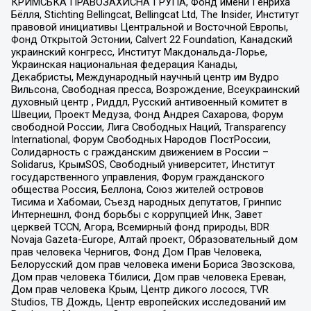
КРИМСЬКА ПРАВОЗАХИСНА ГРУПА, Фонд имени Генриха
Бёлля, Stichting Bellingcat, Bellingcat Ltd, The Insider, Институт
правовой инициативы Центральной и Восточной Европы,
Фонд Открытой Эстонии, Calvert 22 Foundation, Канадский
украинский конгресс, Институт Макдональда-Лорье,
Украинская национальная федерация Канады,
Декабристы, Международный научный центр им Вудро
Вильсона, Свободная пресса, Возрождение, Всеукраинский
духовный центр , Риддл, Русский антивоенный комитет в
Швеции, Проект Медуза, Фонд Андрея Сахарова, Форум
свободной России, Лига Свободных Наций, Transparеncy
International, Форум Свободных Народов ПостРоссии,
Солидарность с гражданским движением в России –
Solidarus, КрымSOS, Свободный университет, Институт
государственного управления, Форум гражданского
общества Россия, Беллона, Союз жителей островов
Тисима и Хабомаи, Съезд народных депутатов, Гринпис
Интернешнл, Фонд борьбы с коррупцией Инк, Завет
церквей TCCN, Агора, Всемирный фонд природы, BDR
Novaja Gazeta-Europe, Алтай проект, Образовательный дом
прав человека Чернигов, Фонд Дом Прав Человека,
Белорусский дом прав человека имени Бориса Звозскова,
Дом прав человека Тбилиси, Дом прав человека Ереван,
Дом прав человека Крым, Центр дикого лосося, TVR
Studios, ТВ Дождь, Центр европейских исследований им