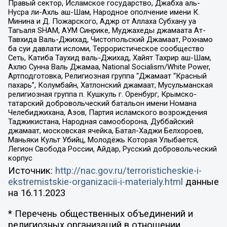
Правый сектор, Исламское государство, Джабха аль-
Нусра ли-Ахль аш-Шам, Народное ополчение имени К.
Минина и Д. Пожарского, Аджр от Аллаха Субхану уа
Тагьаля SHAM, АУМ Синрике, Муджахеды джамаата Ат-
Тавхида Валь-Джихад, Чистопольский Джамаат, Рохнамо
ба суи давлати исломи, Террористическое сообщество
Сеть, Катиба Таухид валь-Джихад, Хайят Тахрир аш-Шам,
Ахлю Сунна Валь Джамаа, National Socialism/White Power,
Артподготовка, Религиозная группа “Джамаат “Красный
пахарь”, Колумбайн, Хатлонский джамаат, Мусульманская
религиозная группа п. Кушкуль г. Оренбург, Крымско-
татарский добровольческий батальон имени Номана
Челебиджихана, Азов, Партия исламского возрождения
Таджикистана, Народная самооборона, Дуббайский
джамаат, московская ячейка, Батал-Хаджи Белхороев,
Маньяки Культ Убийц, Молодёжь Которая Улыбается,
Легион Свобода России, Айдар, Русский добровольческий
корпус
Источник:
http://nac.gov.ru/terroristicheskie-i-
ekstremistskie-organizacii-i-materialy.html
данные
на
16.11.2023
* Перечень общественных объединений и
религиозных организаций в отношении