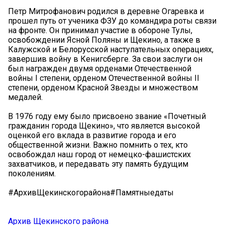
Петр Митрофанович родился в деревне Огаревка и
прошел путь от ученика ФЗУ до командира роты связи
на фронте. Он принимал участие в обороне Тулы,
освобождении Ясной Поляны и Щекино, а также в
Калужской и Белорусской наступательных операциях,
завершив войну в Кенигсберге. За свои заслуги он
был награжден двумя орденами Отечественной
войны I степени, орденом Отечественной войны II
степени, орденом Красной Звезды и множеством
медалей.
В 1976 году ему было присвоено звание «Почетный
гражданин города Щекино», что является высокой
оценкой его вклада в развитие города и его
общественной жизни. Важно помнить о тех, кто
освобождал наш город от немецко-фашистских
захватчиков, и передавать эту память будущим
поколениям.
#АрхивЩекинскогорайона#Памятныедаты
Архив Щекинского района