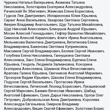
Чуркина Наталья Валерьевна, Акимова Татьяна
Николаевна, Золотарева Екатерина Александровна,
Рачинский Ян Збигневич, Жемкова Елена Борисовна,
Гудков Лев Дмитриевич, Илларионова Юлия Юрьевна,
Саранг Анна Васильевна, Захарова Светлана Сергеевна,
Аверин Владимир Анатольевич, Щур Татьяна Михайловна,
Щур Николай Алексеевич, Блинушов Андрей Юрьевич,
Мосин Алексей Геннадьевич, Гефтер Валентин Михайлович,
Симонов Алексей Кириллович, Флиге Ирина Анатольевна,
Мельникова Валентина Дмитриевна, Вититинова Елена
Владимировна, Баженова Светлана Куприяновна,
Максимов Сергей Владимирович, Беляев Сергей Иванович,
Голубева Елена Николаевна, Ганнушкина Светлана
Алексеевна, Закс Елена Владимировна, Буртина Елена
Юрьевна, Гендель Людмила Залмановна, Кокорина
Екатерина Алексеевна, Шуманов Илья Вячеславович,
Арапова Галина Юрьевна, Свечников Анатолий Мариевич,
Прохоров Вадим Юрьевич, Шахова Елена Владимировна,
Подузов Сергей Васильевич, Протасова Ирина
Вячеславовна, Литинский Леонид Борисович, Лукашевский
Сергей Маркович, Бахмин Вячеслав Иванович, Шабад
Анатолий Ефимович, Сухих Дарья Николаевна, Орлов Олег
Петрович, Добровольская Анна Дмитриевна, Королева
Александра Евгеньевна, Смирнов Владимир
Александрович, Вицин Сергей Ефимович, Золотухин Борис