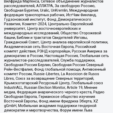
Вилфрида Мартенса, Сетевое объединение журналистов
расследователей, АЛЛАТРА, За свободную Россию,
Свободная Бурятия, Uralic, UnKremlin, Международная
федерация транспортных рабочих, ИстЧам Финланд,
Гудзоновский институт, Фонд Демократического
Развития, Комитет-2024, Центрально-Европейский
университет, Центр восточноевропейских и
международных исследований, Общество Сторожевой
башни, Библии и трактатов Свидетелей Иеговы,
Гражданский Совет, Центр анализа европейской политики,
Академическая сеть Восточная Европа, Российский
комитет действия, РЭНД корпорейшн, Русская Америка за
демократию в России, Настоящая Россия, Глобальная сеть
журналистов-расследователей, Служба поддержки,
Свободная Россия Берлин, Свободная Россия Северный
Рейн-Вестфалия, Фонд глобальной помощи, Антивоенный
комитет России, Russie-Libertes, La Asocicion de Rusos
Libres, Союз за возвращение Северных территорий,
Крымскотатарский Ресурсный Центр, Глобальный союз
IndustriALL, Russian Election Monitor, Article 19, Мнение
медиа, Федерация анархического черного креста, Радио
Свободная Европа, Германское общество изучения
Восточной Европы, Фонд имени Фридриха Эберта, XZ
gGmbH, Мобильная академия поддержки гендерной
демократии и миротворчества, Форум имени Льва