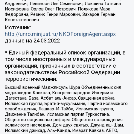
Андреевич, Левинсон Лев Семенович, Локшина Татьяна
Иосифовна, Орлов Олег Петрович, Полякова Мара
Федоровна, Резник Генри Маркович, Захаров Герман
Константинович
Источник:
http://unro.minjust.ru/NKOForeignAgent.aspx
данные на
24.03.2022
* Единый федеральный список организаций, в
том числе иностранных и международных
организаций, признанных в соответствии с
законодательством Российской Федерации
террористическими:
Высший военный Маджлисуль Шура Объединенных сил
моджахедов Кавказа, Конгресс народов Ичкерии и
Дагестана, База, Асбат аль-Ансар, Священная война,
Исламская группа, Братья-мусульмане, Партия исламского
освобождения, Лашкар-И-Тайба, Исламская группа,
Движение Талибан, Исламская партия Туркестана,
Общество социальных реформ, Общество возрождения
исламского наследия, Дом двух святых, Джунд аш-Шам,
Исламский джихад, Аль-Каида, Имарат Кавказ, АБТО,