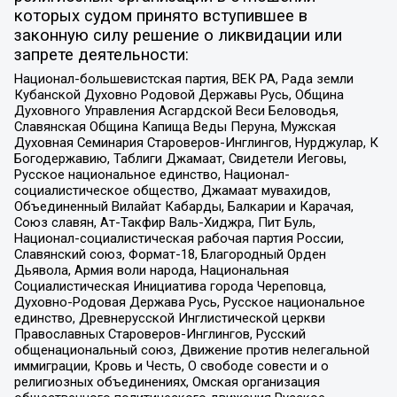
которых судом принято вступившее в
законную силу решение о ликвидации или
запрете деятельности:
Национал-большевистская партия, ВЕК РА, Рада земли
Кубанской Духовно Родовой Державы Русь, Община
Духовного Управления Асгардской Веси Беловодья,
Славянская Община Капища Веды Перуна, Мужская
Духовная Семинария Староверов-Инглингов, Нурджулар, К
Богодержавию, Таблиги Джамаат, Свидетели Иеговы,
Русское национальное единство, Национал-
социалистическое общество, Джамаат мувахидов,
Объединенный Вилайат Кабарды, Балкарии и Карачая,
Союз славян, Ат-Такфир Валь-Хиджра, Пит Буль,
Национал-социалистическая рабочая партия России,
Славянский союз, Формат-18, Благородный Орден
Дьявола, Армия воли народа, Национальная
Социалистическая Инициатива города Череповца,
Духовно-Родовая Держава Русь, Русское национальное
единство, Древнерусской Инглистической церкви
Православных Староверов-Инглингов, Русский
общенациональный союз, Движение против нелегальной
иммиграции, Кровь и Честь, О свободе совести и о
религиозных объединениях, Омская организация