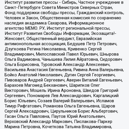
Институт развития прессы - Сибирь, Частное учреждение в
Санкт-Петербурге Совета Министров Северных Стран,
Фонд поддержки свободы прессы, Гражданский контроль,
Человек и Закон, Общественная комиссия по сохранению
наследия академика Сахарова, Информационное
агентство МЕМО. РУ, Институт региональной прессы,
Институт Развития Свободы Информации, Экозащита!-
Женсовет, Общественный вердикт, Евразийская
антимонопольная ассоциация, Бедушев Петр Петрович,
Дзугкоева Регина Николаевна, Кривенко Сергей
Владимирович, Милославский Павел Юрьевич, Шнырова
Ольга Вадимовна, Чанышева Лилия Айратовна, Сидорович
Ольга Борисовна, Туровский Александр Алексеевич,
Васильева Анастасия Евгеньевна, Ривина Анна Валерьевна,
Бойко Анатолий Николаевич, Дугин Сергей Георгиевич,
Пивоваров Андрей Сергеевич, Аверин Виталий Евгеньевич,
Барахоев Магомед Бекханович, Шарипков Олег
Викторович, Мошель Ирина Ароновна, Шведов Григорий
Сергеевич, Пономарев Лев Александрович, Каргалицкий
Борис Юльевич, Созаев Валерий Валерьевич, Исламов
Тимур Рифгатович, Романова Ольга Евгеньевна, Щаров
Сергей Алексадрович, Цирульников Борис Альбертович,
Гасан Ольга Павловна, Паутов Юрий Анатольевич,
Верховский Александр Маркович, Пислакова-Паркер
Марина Петровна, Кочеткова Татьяна Владимировна,