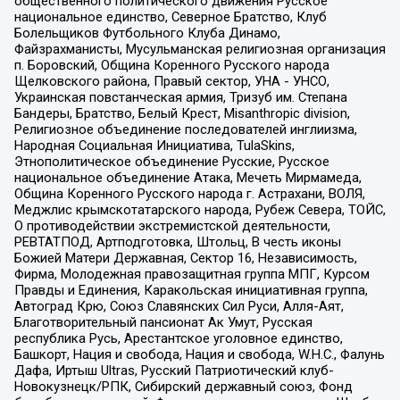
общественного политического движения Русское
национальное единство, Северное Братство, Клуб
Болельщиков Футбольного Клуба Динамо,
Файзрахманисты, Мусульманская религиозная организация
п. Боровский, Община Коренного Русского народа
Щелковского района, Правый сектор, УНА - УНСО,
Украинская повстанческая армия, Тризуб им. Степана
Бандеры, Братство, Белый Крест, Misanthropic division,
Религиозное объединение последователей инглиизма,
Народная Социальная Инициатива, TulaSkins,
Этнополитическое объединение Русские, Русское
национальное объединение Атака, Мечеть Мирмамеда,
Община Коренного Русского народа г. Астрахани, ВОЛЯ,
Меджлис крымскотатарского народа, Рубеж Севера, ТОЙС,
О противодействии экстремистской деятельности,
РЕВТАТПОД, Артподготовка, Штольц, В честь иконы
Божией Матери Державная, Сектор 16, Независимость,
Фирма, Молодежная правозащитная группа МПГ, Курсом
Правды и Единения, Каракольская инициативная группа,
Автоград Крю, Союз Славянских Сил Руси, Алля-Аят,
Благотворительный пансионат Ак Умут, Русская
республика Русь, Арестантское уголовное единство,
Башкорт, Нация и свобода, Нация и свобода, W.H.С., Фалунь
Дафа, Иртыш Ultras, Русский Патриотический клуб-
Новокузнецк/РПК, Сибирский державный союз, Фонд