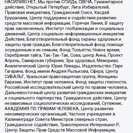
НАСИЛИЮ.НЕТ, Мы против СПИДа, СВЕЧА, Гуманитарное
действие, Открытый Петербург, Лига Избирателей,
Правовая инициатива, Гражданский Союз, Хасдей
Ерушалаим, Центр поддержки и содействия развитию
средств массовой информации, Горячая Линия, В защиту
прав заключенных, Институт глобализации и социальных
движений, Центр социально-информационных инициатив
Действие, Благотворительный фонд охраны здоровья и
защиты прав граждан, Благотворительный фонд помощи
осужденным и их семьям, Фонд Тольятти, Новое время,
Серебряная тайга, Так-Так-Так, Сова, центр Анна, Проект
Апрель, Самарская губерния, Эра здоровья, Мемориал,
Аналитический Центр Юрия Левады, Издательство Парк
Гагарина, Фонд имени Андрея Рылькова, Сфера, Центр
СИБАЛЬТ, Уральская правозащитная группа, Женщины
Евразии, Институт прав человека, Фонд защиты гласности,
Российский исследовательский центр по правам человека,
Дальневосточный центр развития гражданских инициатив
и социального партнерства, Гражданское действие, Центр
независимых социологических исследований, Сутяжник,
АКАДЕМИЯ ПО ПРАВАМ ЧЕЛОВЕКА, Центр развития
некоммерческих организаций, Частное учреждение в
Калининграде Совета Министров северных стран,
Гражданское содействие, Трансперенси Интернешнл-Р,
Центр Защиты Прав Средств Массовой Информации,