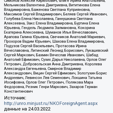
Симонов Алексей Кириллович, Флиге Ирина Анатольевна,
Мельникова Валентина Дмитриевна, Вититинова Елена
Владимировна, Баженова Светлана Куприяновна,
Максимов Сергей Владимирович, Беляев Сергей Иванович,
Голубева Елена Николаевна, Ганнушкина Светлана
Алексеевна, Закс Елена Владимировна, Буртина Елена
Юрьевна, Гендель Людмила Залмановна, Кокорина
Екатерина Алексеевна, Шуманов Илья Вячеславович,
Арапова Галина Юрьевна, Свечников Анатолий Мариевич,
Прохоров Вадим Юрьевич, Шахова Елена Владимировна,
Подузов Сергей Васильевич, Протасова Ирина
Вячеславовна, Литинский Леонид Борисович, Лукашевский
Сергей Маркович, Бахмин Вячеслав Иванович, Шабад
Анатолий Ефимович, Сухих Дарья Николаевна, Орлов Олег
Петрович, Добровольская Анна Дмитриевна, Королева
Александра Евгеньевна, Смирнов Владимир
Александрович, Вицин Сергей Ефимович, Золотухин Борис
Андреевич, Левинсон Лев Семенович, Локшина Татьяна
Иосифовна, Орлов Олег Петрович, Полякова Мара
Федоровна, Резник Генри Маркович, Захаров Герман
Константинович
Источник:
http://unro.minjust.ru/NKOForeignAgent.aspx
данные на
24.03.2022