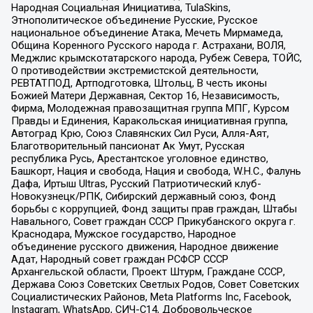
Народная Социальная Инициатива, TulaSkins,
Этнополитическое объединение Русские, Русское
национальное объединение Атака, Мечеть Мирмамеда,
Община Коренного Русского народа г. Астрахани, ВОЛЯ,
Меджлис крымскотатарского народа, Рубеж Севера, ТОЙС,
О противодействии экстремистской деятельности,
РЕВТАТПОД, Артподготовка, Штольц, В честь иконы
Божией Матери Державная, Сектор 16, Независимость,
Фирма, Молодежная правозащитная группа МПГ, Курсом
Правды и Единения, Каракольская инициативная группа,
Автоград Крю, Союз Славянских Сил Руси, Алля-Аят,
Благотворительный пансионат Ак Умут, Русская
республика Русь, Арестантское уголовное единство,
Башкорт, Нация и свобода, Нация и свобода, W.H.С., Фалунь
Дафа, Иртыш Ultras, Русский Патриотический клуб-
Новокузнецк/РПК, Сибирский державный союз, Фонд
борьбы с коррупцией, Фонд защиты прав граждан, Штабы
Навального, Совет граждан СССР Прикубанского округа г.
Краснодара, Мужское государство, Народное
объединение русского движения, Народное движение
Адат, Народный совет граждан РСФСР СССР
Архангельской области, Проект Штурм, Граждане СССР,
Держава Союз Советских Светлых Родов, Совет Советских
Социалистических Районов, Meta Platforms Inc, Facebook,
Instagram, WhatsApp, СИЧ-С14, Добровольческое