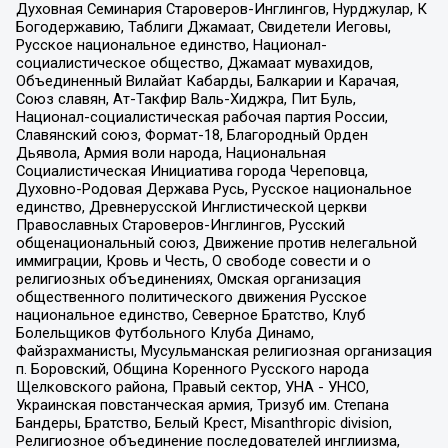
Духовная Семинария Староверов-Инглингов, Нурджулар, К
Богодержавию, Таблиги Джамаат, Свидетели Иеговы,
Русское национальное единство, Национал-
социалистическое общество, Джамаат мувахидов,
Объединенный Вилайат Кабарды, Балкарии и Карачая,
Союз славян, Ат-Такфир Валь-Хиджра, Пит Буль,
Национал-социалистическая рабочая партия России,
Славянский союз, Формат-18, Благородный Орден
Дьявола, Армия воли народа, Национальная
Социалистическая Инициатива города Череповца,
Духовно-Родовая Держава Русь, Русское национальное
единство, Древнерусской Инглистической церкви
Православных Староверов-Инглингов, Русский
общенациональный союз, Движение против нелегальной
иммиграции, Кровь и Честь, О свободе совести и о
религиозных объединениях, Омская организация
общественного политического движения Русское
национальное единство, Северное Братство, Клуб
Болельщиков Футбольного Клуба Динамо,
Файзрахманисты, Мусульманская религиозная организация
п. Боровский, Община Коренного Русского народа
Щелковского района, Правый сектор, УНА - УНСО,
Украинская повстанческая армия, Тризуб им. Степана
Бандеры, Братство, Белый Крест, Misanthropic division,
Религиозное объединение последователей инглиизма,