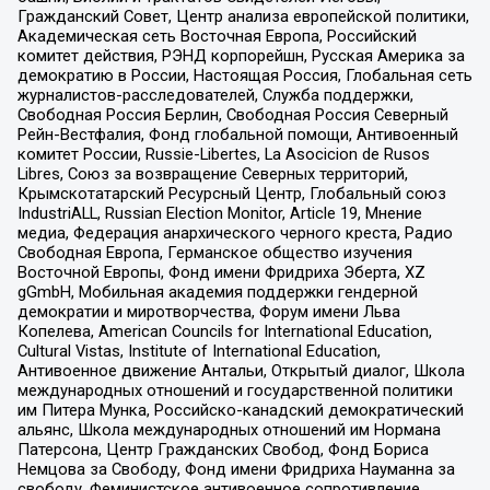
Гражданский Совет, Центр анализа европейской политики,
Академическая сеть Восточная Европа, Российский
комитет действия, РЭНД корпорейшн, Русская Америка за
демократию в России, Настоящая Россия, Глобальная сеть
журналистов-расследователей, Служба поддержки,
Свободная Россия Берлин, Свободная Россия Северный
Рейн-Вестфалия, Фонд глобальной помощи, Антивоенный
комитет России, Russie-Libertes, La Asocicion de Rusos
Libres, Союз за возвращение Северных территорий,
Крымскотатарский Ресурсный Центр, Глобальный союз
IndustriALL, Russian Election Monitor, Article 19, Мнение
медиа, Федерация анархического черного креста, Радио
Свободная Европа, Германское общество изучения
Восточной Европы, Фонд имени Фридриха Эберта, XZ
gGmbH, Мобильная академия поддержки гендерной
демократии и миротворчества, Форум имени Льва
Копелева, American Councils for International Education,
Cultural Vistas, Institute of International Education,
Антивоенное движение Антальи, Открытый диалог, Школа
международных отношений и государственной политики
им Питера Мунка, Российско-канадский демократический
альянс, Школа международных отношений им Нормана
Патерсона, Центр Гражданских Свобод, Фонд Бориса
Немцова за Свободу, Фонд имени Фридриха Науманна за
свободу, Феминистское антивоенное сопротивление,