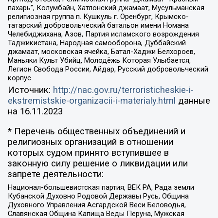
пахарь”, Колумбайн, Хатлонский джамаат, Мусульманская
религиозная группа п. Кушкуль г. Оренбург, Крымско-
татарский добровольческий батальон имени Номана
Челебиджихана, Азов, Партия исламского возрождения
Таджикистана, Народная самооборона, Дуббайский
джамаат, московская ячейка, Батал-Хаджи Белхороев,
Маньяки Культ Убийц, Молодёжь Которая Улыбается,
Легион Свобода России, Айдар, Русский добровольческий
корпус
Источник:
http://nac.gov.ru/terroristicheskie-i-
ekstremistskie-organizacii-i-materialy.html
данные
на
16.11.2023
* Перечень общественных объединений и
религиозных организаций в отношении
которых судом принято вступившее в
законную силу решение о ликвидации или
запрете деятельности:
Национал-большевистская партия, ВЕК РА, Рада земли
Кубанской Духовно Родовой Державы Русь, Община
Духовного Управления Асгардской Веси Беловодья,
Славянская Община Капища Веды Перуна, Мужская