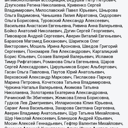
антимонопольная ассоциация, Бедушев Петр Петрович,
Дзугкоева Регина Николаевна, Кривенко Сергей
Владимирович, Милославский Павел Юрьевич, Шнырова
Ольга Вадимовна, Чанышева Лилия Айратовна, Сидорович
Ольга Борисовна, Туровский Александр Алексеевич,
Васильева Анастасия Евгеньевна, Ривина Анна Валерьевна,
Бойко Анатолий Николаевич, Дугин Сергей Георгиевич,
Пивоваров Андрей Сергеевич, Аверин Виталий Евгеньевич,
Барахоев Магомед Бекханович, Шарипков Олег
Викторович, Мошель Ирина Ароновна, Шведов Григорий
Сергеевич, Пономарев Лев Александрович, Каргалицкий
Борис Юльевич, Созаев Валерий Валерьевич, Исламов
Тимур Рифгатович, Романова Ольга Евгеньевна, Щаров
Сергей Алексадрович, Цирульников Борис Альбертович,
Гасан Ольга Павловна, Паутов Юрий Анатольевич,
Верховский Александр Маркович, Пислакова-Паркер
Марина Петровна, Кочеткова Татьяна Владимировна,
Чуркина Наталья Валерьевна, Акимова Татьяна
Николаевна, Золотарева Екатерина Александровна,
Рачинский Ян Збигневич, Жемкова Елена Борисовна,
Гудков Лев Дмитриевич, Илларионова Юлия Юрьевна,
Саранг Анна Васильевна, Захарова Светлана Сергеевна,
Аверин Владимир Анатольевич, Щур Татьяна Михайловна,
Щур Николай Алексеевич, Блинушов Андрей Юрьевич,
Мосин Алексей Геннадьевич, Гефтер Валентин Михайлович,