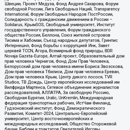
Швеции, Проект Медуза, Фонд Андрея Сахарова, Форум
свободной России, Лига Свободных Наций, Transparеncy
International, Форум Свободных Народов ПостРоссии,
Солидарность с гражданским движением в России –
Solidarus, КрымSOS, Свободный университет, Институт
государственного управления, Форум гражданского
общества Россия, Беллона, Союз жителей островов
Тисима и Хабомаи, Съезд народных депутатов, Гринпис
Интернешнл, Фонд борьбы с коррупцией Инк, Завет
церквей TCCN, Агора, Всемирный фонд природы, BDR
Novaja Gazeta-Europe, Алтай проект, Образовательный дом
прав человека Чернигов, Фонд Дом Прав Человека,
Белорусский дом прав человека имени Бориса Звозскова,
Дом прав человека Тбилиси, Дом прав человека Ереван,
Дом прав человека Крым, Центр дикого лосося, TVR
Studios, ТВ Дождь, Центр европейских исследований им
Вилфрида Мартенса, Сетевое объединение журналистов
расследователей, АЛЛАТРА, За свободную Россию,
Свободная Бурятия, Uralic, UnKremlin, Международная
федерация транспортных рабочих, ИстЧам Финланд,
Гудзоновский институт, Фонд Демократического
Развития, Комитет-2024, Центрально-Европейский
университет, Центр восточноевропейских и
международных исследований, Общество Сторожевой
башни, Библии и трактатов Свидетелей Иеговы,