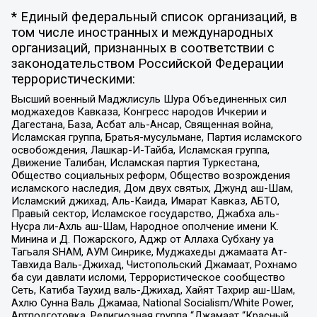
* Единый федеральный список организаций, в
том числе иностранных и международных
организаций, признанных в соответствии с
законодательством Российской Федерации
террористическими:
Высший военный Маджлисуль Шура Объединенных сил
моджахедов Кавказа, Конгресс народов Ичкерии и
Дагестана, База, Асбат аль-Ансар, Священная война,
Исламская группа, Братья-мусульмане, Партия исламского
освобождения, Лашкар-И-Тайба, Исламская группа,
Движение Талибан, Исламская партия Туркестана,
Общество социальных реформ, Общество возрождения
исламского наследия, Дом двух святых, Джунд аш-Шам,
Исламский джихад, Аль-Каида, Имарат Кавказ, АБТО,
Правый сектор, Исламское государство, Джабха аль-
Нусра ли-Ахль аш-Шам, Народное ополчение имени К.
Минина и Д. Пожарского, Аджр от Аллаха Субхану уа
Тагьаля SHAM, АУМ Синрике, Муджахеды джамаата Ат-
Тавхида Валь-Джихад, Чистопольский Джамаат, Рохнамо
ба суи давлати исломи, Террористическое сообщество
Сеть, Катиба Таухид валь-Джихад, Хайят Тахрир аш-Шам,
Ахлю Сунна Валь Джамаа, National Socialism/White Power,
Артподготовка, Религиозная группа “Джамаат “Красный