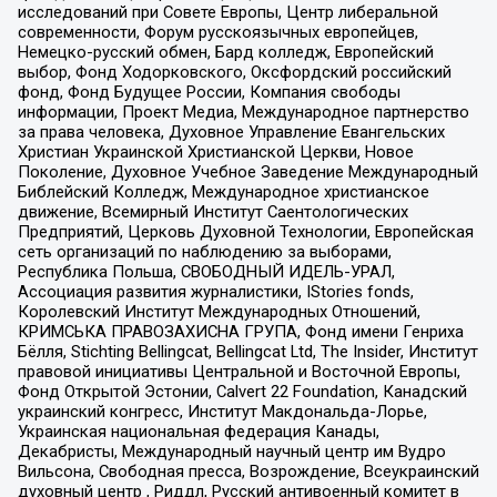
исследований при Совете Европы, Центр либеральной
современности, Форум русскоязычных европейцев,
Немецко-русский обмен, Бард колледж, Европейский
выбор, Фонд Ходорковского, Оксфордский российский
фонд, Фонд Будущее России, Компания свободы
информации, Проект Медиа, Международное партнерство
за права человека, Духовное Управление Евангельских
Христиан Украинской Христианской Церкви, Новое
Поколение, Духовное Учебное Заведение Международный
Библейский Колледж, Международное христианское
движение, Всемирный Институт Саентологических
Предприятий, Церковь Духовной Технологии, Европейская
сеть организаций по наблюдению за выборами,
Республика Польша, СВОБОДНЫЙ ИДЕЛЬ-УРАЛ,
Ассоциация развития журналистики, IStories fonds,
Королевский Институт Международных Отношений,
КРИМСЬКА ПРАВОЗАХИСНА ГРУПА, Фонд имени Генриха
Бёлля, Stichting Bellingcat, Bellingcat Ltd, The Insider, Институт
правовой инициативы Центральной и Восточной Европы,
Фонд Открытой Эстонии, Calvert 22 Foundation, Канадский
украинский конгресс, Институт Макдональда-Лорье,
Украинская национальная федерация Канады,
Декабристы, Международный научный центр им Вудро
Вильсона, Свободная пресса, Возрождение, Всеукраинский
духовный центр , Риддл, Русский антивоенный комитет в