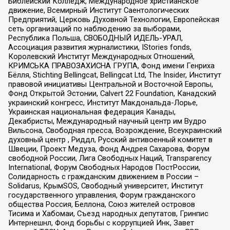
Библейский Колледж, Международное христианское
движение, Всемирный Институт Саентологических
Предприятий, Церковь Духовной Технологии, Европейская
сеть организаций по наблюдению за выборами,
Республика Польша, СВОБОДНЫЙ ИДЕЛЬ-УРАЛ,
Ассоциация развития журналистики, IStories fonds,
Королевский Институт Международных Отношений,
КРИМСЬКА ПРАВОЗАХИСНА ГРУПА, Фонд имени Генриха
Бёлля, Stichting Bellingcat, Bellingcat Ltd, The Insider, Институт
правовой инициативы Центральной и Восточной Европы,
Фонд Открытой Эстонии, Calvert 22 Foundation, Канадский
украинский конгресс, Институт Макдональда-Лорье,
Украинская национальная федерация Канады,
Декабристы, Международный научный центр им Вудро
Вильсона, Свободная пресса, Возрождение, Всеукраинский
духовный центр , Риддл, Русский антивоенный комитет в
Швеции, Проект Медуза, Фонд Андрея Сахарова, Форум
свободной России, Лига Свободных Наций, Transparеncy
International, Форум Свободных Народов ПостРоссии,
Солидарность с гражданским движением в России –
Solidarus, КрымSOS, Свободный университет, Институт
государственного управления, Форум гражданского
общества Россия, Беллона, Союз жителей островов
Тисима и Хабомаи, Съезд народных депутатов, Гринпис
Интернешнл, Фонд борьбы с коррупцией Инк, Завет