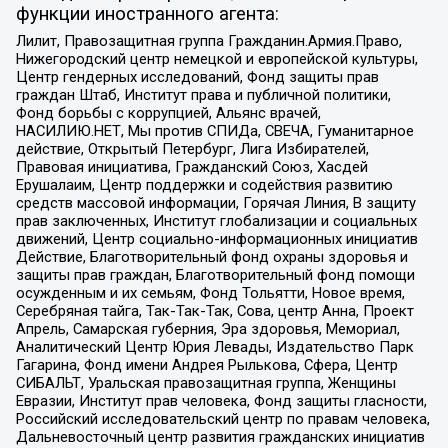
функции иностранного агента:
Лилит, Правозащитная группа Гражданин.Армия.Право,
Нижегородский центр немецкой и европейской культуры,
Центр гендерных исследований, Фонд защиты прав
граждан Штаб, Институт права и публичной политики,
Фонд борьбы с коррупцией, Альянс врачей,
НАСИЛИЮ.НЕТ, Мы против СПИДа, СВЕЧА, Гуманитарное
действие, Открытый Петербург, Лига Избирателей,
Правовая инициатива, Гражданский Союз, Хасдей
Ерушалаим, Центр поддержки и содействия развитию
средств массовой информации, Горячая Линия, В защиту
прав заключенных, Институт глобализации и социальных
движений, Центр социально-информационных инициатив
Действие, Благотворительный фонд охраны здоровья и
защиты прав граждан, Благотворительный фонд помощи
осужденным и их семьям, Фонд Тольятти, Новое время,
Серебряная тайга, Так-Так-Так, Сова, центр Анна, Проект
Апрель, Самарская губерния, Эра здоровья, Мемориал,
Аналитический Центр Юрия Левады, Издательство Парк
Гагарина, Фонд имени Андрея Рылькова, Сфера, Центр
СИБАЛЬТ, Уральская правозащитная группа, Женщины
Евразии, Институт прав человека, Фонд защиты гласности,
Российский исследовательский центр по правам человека,
Дальневосточный центр развития гражданских инициатив