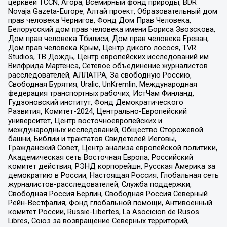
церквей TCCN, Агора, Всемирный фонд природы, BDR
Novaja Gazeta-Europe, Алтай проект, Образовательный дом
прав человека Чернигов, Фонд Дом Прав Человека,
Белорусский дом прав человека имени Бориса Звозскова,
Дом прав человека Тбилиси, Дом прав человека Ереван,
Дом прав человека Крым, Центр дикого лосося, TVR
Studios, ТВ Дождь, Центр европейских исследований им
Вилфрида Мартенса, Сетевое объединение журналистов
расследователей, АЛЛАТРА, За свободную Россию,
Свободная Бурятия, Uralic, UnKremlin, Международная
федерация транспортных рабочих, ИстЧам Финланд,
Гудзоновский институт, Фонд Демократического
Развития, Комитет-2024, Центрально-Европейский
университет, Центр восточноевропейских и
международных исследований, Общество Сторожевой
башни, Библии и трактатов Свидетелей Иеговы,
Гражданский Совет, Центр анализа европейской политики,
Академическая сеть Восточная Европа, Российский
комитет действия, РЭНД корпорейшн, Русская Америка за
демократию в России, Настоящая Россия, Глобальная сеть
журналистов-расследователей, Служба поддержки,
Свободная Россия Берлин, Свободная Россия Северный
Рейн-Вестфалия, Фонд глобальной помощи, Антивоенный
комитет России, Russie-Libertes, La Asocicion de Rusos
Libres, Союз за возвращение Северных территорий,