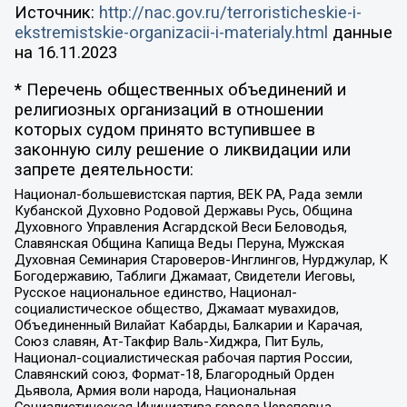
Источник:
http://nac.gov.ru/terroristicheskie-i-
ekstremistskie-organizacii-i-materialy.html
данные
на
16.11.2023
* Перечень общественных объединений и
религиозных организаций в отношении
которых судом принято вступившее в
законную силу решение о ликвидации или
запрете деятельности:
Национал-большевистская партия, ВЕК РА, Рада земли
Кубанской Духовно Родовой Державы Русь, Община
Духовного Управления Асгардской Веси Беловодья,
Славянская Община Капища Веды Перуна, Мужская
Духовная Семинария Староверов-Инглингов, Нурджулар, К
Богодержавию, Таблиги Джамаат, Свидетели Иеговы,
Русское национальное единство, Национал-
социалистическое общество, Джамаат мувахидов,
Объединенный Вилайат Кабарды, Балкарии и Карачая,
Союз славян, Ат-Такфир Валь-Хиджра, Пит Буль,
Национал-социалистическая рабочая партия России,
Славянский союз, Формат-18, Благородный Орден
Дьявола, Армия воли народа, Национальная