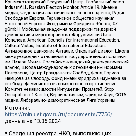
Крымскотатарский Ресурсный Центр, Глобальный союз
IndustriALL, Russian Election Monitor, Article 19, Мнение
медиа, Федерация анархического черного креста, Радио
Свободная Европа, Германское общество изучения
Восточной Европы, Фонд имени Фридриха Эберта, XZ
gGmbH, Мобильная академия поддержки гендерной
демократии и миротворчества, Форум имени Льва
Копелева, American Councils for International Education,
Cultural Vistas, Institute of International Education,
Антивоенное движение Антальи, Открытый диалог, Школа
международных отношений и государственной политики
им Питера Мунка, Российско-канадский демократический
альянс, Школа международных отношений им Нормана
Патерсона, Центр Гражданских Свобод, Фонд Бориса
Немцова за Свободу, Фонд имени Фридриха Науманна за
свободу, Феминистское антивоенное сопротивление,
Комитет независимости Ингушетии, Прометей, Stop
Occupation of Karelia, Вернись живым, Фридом Хаус, СОТА
медиа, Либерально-демократическая Лига Украины
Источник:
https://minjust.gov.ru/ru/documents/7756/
данные на
13.05.2024
* Сведения реестра НКО, выполняющих