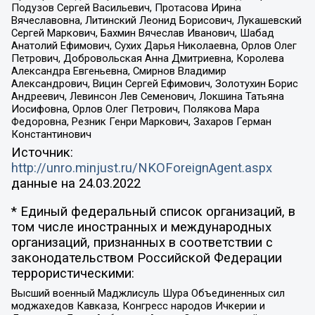
Подузов Сергей Васильевич, Протасова Ирина
Вячеславовна, Литинский Леонид Борисович, Лукашевский
Сергей Маркович, Бахмин Вячеслав Иванович, Шабад
Анатолий Ефимович, Сухих Дарья Николаевна, Орлов Олег
Петрович, Добровольская Анна Дмитриевна, Королева
Александра Евгеньевна, Смирнов Владимир
Александрович, Вицин Сергей Ефимович, Золотухин Борис
Андреевич, Левинсон Лев Семенович, Локшина Татьяна
Иосифовна, Орлов Олег Петрович, Полякова Мара
Федоровна, Резник Генри Маркович, Захаров Герман
Константинович
Источник:
http://unro.minjust.ru/NKOForeignAgent.aspx
данные на
24.03.2022
* Единый федеральный список организаций, в
том числе иностранных и международных
организаций, признанных в соответствии с
законодательством Российской Федерации
террористическими:
Высший военный Маджлисуль Шура Объединенных сил
моджахедов Кавказа, Конгресс народов Ичкерии и