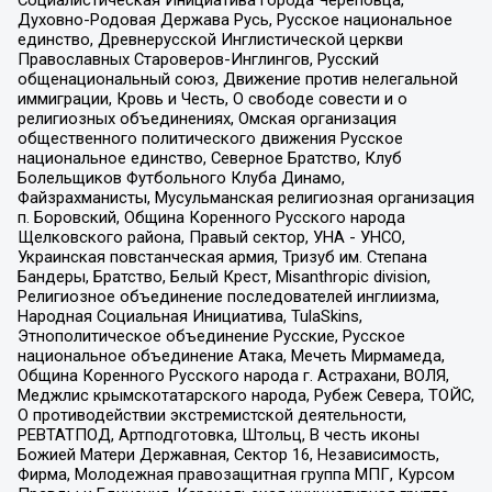
Социалистическая Инициатива города Череповца,
Духовно-Родовая Держава Русь, Русское национальное
единство, Древнерусской Инглистической церкви
Православных Староверов-Инглингов, Русский
общенациональный союз, Движение против нелегальной
иммиграции, Кровь и Честь, О свободе совести и о
религиозных объединениях, Омская организация
общественного политического движения Русское
национальное единство, Северное Братство, Клуб
Болельщиков Футбольного Клуба Динамо,
Файзрахманисты, Мусульманская религиозная организация
п. Боровский, Община Коренного Русского народа
Щелковского района, Правый сектор, УНА - УНСО,
Украинская повстанческая армия, Тризуб им. Степана
Бандеры, Братство, Белый Крест, Misanthropic division,
Религиозное объединение последователей инглиизма,
Народная Социальная Инициатива, TulaSkins,
Этнополитическое объединение Русские, Русское
национальное объединение Атака, Мечеть Мирмамеда,
Община Коренного Русского народа г. Астрахани, ВОЛЯ,
Меджлис крымскотатарского народа, Рубеж Севера, ТОЙС,
О противодействии экстремистской деятельности,
РЕВТАТПОД, Артподготовка, Штольц, В честь иконы
Божией Матери Державная, Сектор 16, Независимость,
Фирма, Молодежная правозащитная группа МПГ, Курсом