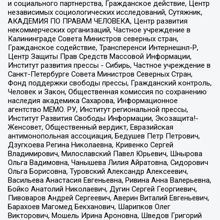
и социального партнерства, Гражданское действие, Центр
независимых социологических исследований, Сутяжник,
АКАДЕМИЯ ПО ПРАВАМ ЧЕЛОВЕКА, Центр развития
некоммерческих организаций, Частное учреждение в
Калининграде Совета Министров северных стран,
Гражданское содействие, Трансперенси Интернешнл-Р,
Центр Защиты Прав Средств Массовой Информации,
Институт развития прессы - Сибирь, Частное учреждение в
Санкт-Петербурге Совета Министров Северных Стран,
Фонд поддержки свободы прессы, Гражданский контроль,
Человек и Закон, Общественная комиссия по сохранению
наследия академика Сахарова, Информационное
агентство МЕМО. РУ, Институт региональной прессы,
Институт Развития Свободы Информации, Экозащита!-
Женсовет, Общественный вердикт, Евразийская
антимонопольная ассоциация, Бедушев Петр Петрович,
Дзугкоева Регина Николаевна, Кривенко Сергей
Владимирович, Милославский Павел Юрьевич, Шнырова
Ольга Вадимовна, Чанышева Лилия Айратовна, Сидорович
Ольга Борисовна, Туровский Александр Алексеевич,
Васильева Анастасия Евгеньевна, Ривина Анна Валерьевна,
Бойко Анатолий Николаевич, Дугин Сергей Георгиевич,
Пивоваров Андрей Сергеевич, Аверин Виталий Евгеньевич,
Барахоев Магомед Бекханович, Шарипков Олег
Викторович, Мошель Ирина Ароновна, Шведов Григорий