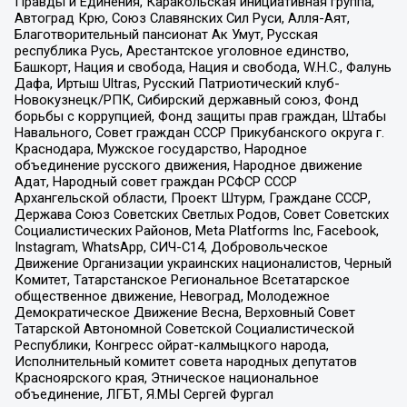
Правды и Единения, Каракольская инициативная группа,
Автоград Крю, Союз Славянских Сил Руси, Алля-Аят,
Благотворительный пансионат Ак Умут, Русская
республика Русь, Арестантское уголовное единство,
Башкорт, Нация и свобода, Нация и свобода, W.H.С., Фалунь
Дафа, Иртыш Ultras, Русский Патриотический клуб-
Новокузнецк/РПК, Сибирский державный союз, Фонд
борьбы с коррупцией, Фонд защиты прав граждан, Штабы
Навального, Совет граждан СССР Прикубанского округа г.
Краснодара, Мужское государство, Народное
объединение русского движения, Народное движение
Адат, Народный совет граждан РСФСР СССР
Архангельской области, Проект Штурм, Граждане СССР,
Держава Союз Советских Светлых Родов, Совет Советских
Социалистических Районов, Meta Platforms Inc, Facebook,
Instagram, WhatsApp, СИЧ-С14, Добровольческое
Движение Организации украинских националистов, Черный
Комитет, Татарстанское Региональное Всетатарское
общественное движение, Невоград, Молодежное
Демократическое Движение Весна, Верховный Совет
Татарской Автономной Советской Социалистической
Республики, Конгресс ойрат-калмыцкого народа,
Исполнительный комитет совета народных депутатов
Красноярского края, Этническое национальное
объединение, ЛГБТ, Я.МЫ Сергей Фургал