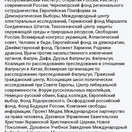
современной России, Черноморский фонд регионального
сотрудничества, Европейская Платформа за
Демократические Выборы, Международный центр
электоральных исследований, Германский фонд Маршалла
Соединенных Штатов, Тихоокеанский центр защиты
окружающей среды и природных ресурсов, Свободная
Россия, Всемирный конгресс украинцев, Атлантический
совет, Человек в беде, Европейский фонд за демократию,
Джеймстаунский фонд, Прожект Хармони, Родники
дракона, Врачи против насильственного извлечения
органов, Фалунь Дафа, Друзья Фалуньгун, Фалуньгун,
Коалиция по расследованию преследования в отношении
Фалуньгун в Китае, Всемирная организация по
расследованию преследований Фалуньгун, Пражский
гражданский центр, Ассоциация школ политических
исследований при Совете Европы, Центр либеральной
современности, Форум русскоязычных европейцев,
Немецко-русский обмен, Бард колледж, Европейский
выбор, Фонд Ходорковского, Оксфордский российский
фонд, Фонд Будущее России, Компания свободы
информации, Проект Медиа, Международное партнерство
за права человека, Духовное Управление Евангельских
Христиан Украинской Христианской Церкви, Новое
Поколение, Духовное Учебное Заведение Международный