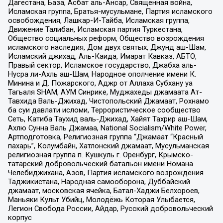
Дагестана, База, Асбат аль-Ансар, Священная война,
Исламская группа, Братья-мусульмане, Партия исламского
освобождения, Лашкар-И-Тайба, Исламская группа,
Движение Талибан, Исламская партия Туркестана,
Общество социальных реформ, Общество возрождения
исламского наследия, Дом двух святых, Джунд аш-Шам,
Исламский джихад, Аль-Каида, Имарат Кавказ, АБТО,
Правый сектор, Исламское государство, Джабха аль-
Нусра ли-Ахль аш-Шам, Народное ополчение имени К.
Минина и Д. Пожарского, Аджр от Аллаха Субхану уа
Тагьаля SHAM, АУМ Синрике, Муджахеды джамаата Ат-
Тавхида Валь-Джихад, Чистопольский Джамаат, Рохнамо
ба суи давлати исломи, Террористическое сообщество
Сеть, Катиба Таухид валь-Джихад, Хайят Тахрир аш-Шам,
Ахлю Сунна Валь Джамаа, National Socialism/White Power,
Артподготовка, Религиозная группа “Джамаат “Красный
пахарь”, Колумбайн, Хатлонский джамаат, Мусульманская
религиозная группа п. Кушкуль г. Оренбург, Крымско-
татарский добровольческий батальон имени Номана
Челебиджихана, Азов, Партия исламского возрождения
Таджикистана, Народная самооборона, Дуббайский
джамаат, московская ячейка, Батал-Хаджи Белхороев,
Маньяки Культ Убийц, Молодёжь Которая Улыбается,
Легион Свобода России, Айдар, Русский добровольческий
корпус