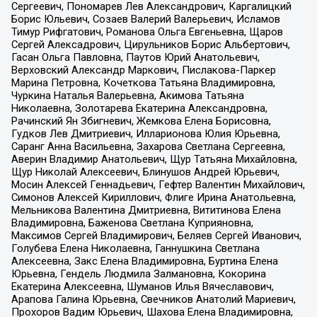
Сергеевич, Пономарев Лев Александрович, Каргалицкий
Борис Юльевич, Созаев Валерий Валерьевич, Исламов
Тимур Рифгатович, Романова Ольга Евгеньевна, Щаров
Сергей Алексадрович, Цирульников Борис Альбертович,
Гасан Ольга Павловна, Паутов Юрий Анатольевич,
Верховский Александр Маркович, Пислакова-Паркер
Марина Петровна, Кочеткова Татьяна Владимировна,
Чуркина Наталья Валерьевна, Акимова Татьяна
Николаевна, Золотарева Екатерина Александровна,
Рачинский Ян Збигневич, Жемкова Елена Борисовна,
Гудков Лев Дмитриевич, Илларионова Юлия Юрьевна,
Саранг Анна Васильевна, Захарова Светлана Сергеевна,
Аверин Владимир Анатольевич, Щур Татьяна Михайловна,
Щур Николай Алексеевич, Блинушов Андрей Юрьевич,
Мосин Алексей Геннадьевич, Гефтер Валентин Михайлович,
Симонов Алексей Кириллович, Флиге Ирина Анатольевна,
Мельникова Валентина Дмитриевна, Вититинова Елена
Владимировна, Баженова Светлана Куприяновна,
Максимов Сергей Владимирович, Беляев Сергей Иванович,
Голубева Елена Николаевна, Ганнушкина Светлана
Алексеевна, Закс Елена Владимировна, Буртина Елена
Юрьевна, Гендель Людмила Залмановна, Кокорина
Екатерина Алексеевна, Шуманов Илья Вячеславович,
Арапова Галина Юрьевна, Свечников Анатолий Мариевич,
Прохоров Вадим Юрьевич, Шахова Елена Владимировна,