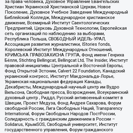
за права человека, Духовное Управление Евангельских
Христиан Украинской Христианской Церкви, Новое
Поколение, Духовное Учебное Заведение Международный
Библейский Колледж, Международное христианское
движение, Всемирный Институт Саентологических
Предприятий, Церковь Духовной Технологии, Европейская
сеть организаций по наблюдению за выборами,
Республика Польша, СВОБОДНЫЙ ИДЕЛЬ-УРАЛ,
Ассоциация развития журналистики, IStories fonds,
Королевский Институт Международных Отношений,
КРИМСЬКА ПРАВОЗАХИСНА ГРУПА, Фонд имени Генриха
Бёлля, Stichting Bellingcat, Bellingcat Ltd, The Insider, Институт
правовой инициативы Центральной и Восточной Европы,
Фонд Открытой Эстонии, Calvert 22 Foundation, Канадский
украинский конгресс, Институт Макдональда-Лорье,
Украинская национальная федерация Канады,
Декабристы, Международный научный центр им Вудро
Вильсона, Свободная пресса, Возрождение, Всеукраинский
духовный центр , Риддл, Русский антивоенный комитет в
Швеции, Проект Медуза, Фонд Андрея Сахарова, Форум
свободной России, Лига Свободных Наций, Transparеncy
International, Форум Свободных Народов ПостРоссии,
Солидарность с гражданским движением в России –
Solidarus, КрымSOS, Свободный университет, Институт
государственного управления, Форум гражданского