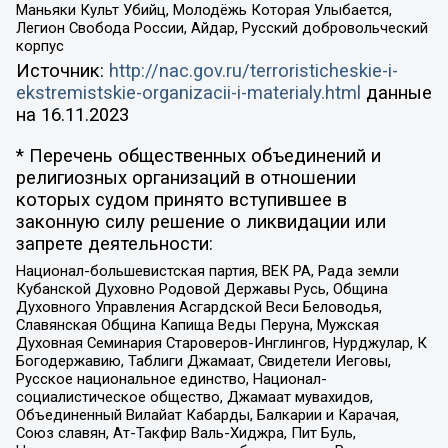
Маньяки Культ Убийц, Молодёжь Которая Улыбается,
Легион Свобода России, Айдар, Русский добровольческий
корпус
Источник:
http://nac.gov.ru/terroristicheskie-i-
ekstremistskie-organizacii-i-materialy.html
данные
на
16.11.2023
* Перечень общественных объединений и
религиозных организаций в отношении
которых судом принято вступившее в
законную силу решение о ликвидации или
запрете деятельности:
Национал-большевистская партия, ВЕК РА, Рада земли
Кубанской Духовно Родовой Державы Русь, Община
Духовного Управления Асгардской Веси Беловодья,
Славянская Община Капища Веды Перуна, Мужская
Духовная Семинария Староверов-Инглингов, Нурджулар, К
Богодержавию, Таблиги Джамаат, Свидетели Иеговы,
Русское национальное единство, Национал-
социалистическое общество, Джамаат мувахидов,
Объединенный Вилайат Кабарды, Балкарии и Карачая,
Союз славян, Ат-Такфир Валь-Хиджра, Пит Буль,