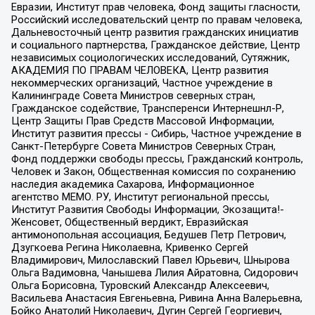
Евразии, Институт прав человека, Фонд защиты гласности,
Российский исследовательский центр по правам человека,
Дальневосточный центр развития гражданских инициатив
и социального партнерства, Гражданское действие, Центр
независимых социологических исследований, Сутяжник,
АКАДЕМИЯ ПО ПРАВАМ ЧЕЛОВЕКА, Центр развития
некоммерческих организаций, Частное учреждение в
Калининграде Совета Министров северных стран,
Гражданское содействие, Трансперенси Интернешнл-Р,
Центр Защиты Прав Средств Массовой Информации,
Институт развития прессы - Сибирь, Частное учреждение в
Санкт-Петербурге Совета Министров Северных Стран,
Фонд поддержки свободы прессы, Гражданский контроль,
Человек и Закон, Общественная комиссия по сохранению
наследия академика Сахарова, Информационное
агентство МЕМО. РУ, Институт региональной прессы,
Институт Развития Свободы Информации, Экозащита!-
Женсовет, Общественный вердикт, Евразийская
антимонопольная ассоциация, Бедушев Петр Петрович,
Дзугкоева Регина Николаевна, Кривенко Сергей
Владимирович, Милославский Павел Юрьевич, Шнырова
Ольга Вадимовна, Чанышева Лилия Айратовна, Сидорович
Ольга Борисовна, Туровский Александр Алексеевич,
Васильева Анастасия Евгеньевна, Ривина Анна Валерьевна,
Бойко Анатолий Николаевич, Дугин Сергей Георгиевич,