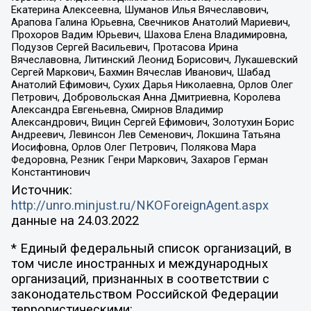
Екатерина Алексеевна, Шуманов Илья Вячеславович,
Арапова Галина Юрьевна, Свечников Анатолий Мариевич,
Прохоров Вадим Юрьевич, Шахова Елена Владимировна,
Подузов Сергей Васильевич, Протасова Ирина
Вячеславовна, Литинский Леонид Борисович, Лукашевский
Сергей Маркович, Бахмин Вячеслав Иванович, Шабад
Анатолий Ефимович, Сухих Дарья Николаевна, Орлов Олег
Петрович, Добровольская Анна Дмитриевна, Королева
Александра Евгеньевна, Смирнов Владимир
Александрович, Вицин Сергей Ефимович, Золотухин Борис
Андреевич, Левинсон Лев Семенович, Локшина Татьяна
Иосифовна, Орлов Олег Петрович, Полякова Мара
Федоровна, Резник Генри Маркович, Захаров Герман
Константинович
Источник:
http://unro.minjust.ru/NKOForeignAgent.aspx
данные на
24.03.2022
* Единый федеральный список организаций, в
том числе иностранных и международных
организаций, признанных в соответствии с
законодательством Российской Федерации
террористическими: