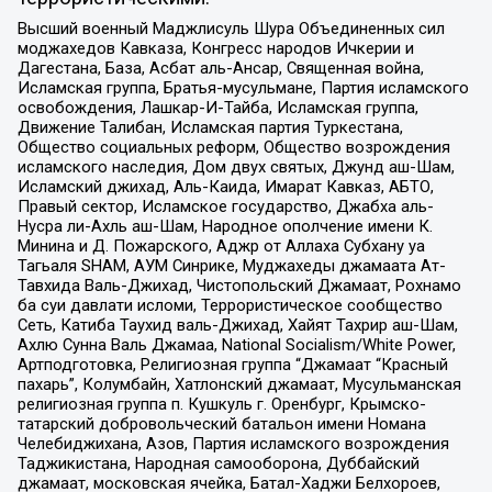
Высший военный Маджлисуль Шура Объединенных сил
моджахедов Кавказа, Конгресс народов Ичкерии и
Дагестана, База, Асбат аль-Ансар, Священная война,
Исламская группа, Братья-мусульмане, Партия исламского
освобождения, Лашкар-И-Тайба, Исламская группа,
Движение Талибан, Исламская партия Туркестана,
Общество социальных реформ, Общество возрождения
исламского наследия, Дом двух святых, Джунд аш-Шам,
Исламский джихад, Аль-Каида, Имарат Кавказ, АБТО,
Правый сектор, Исламское государство, Джабха аль-
Нусра ли-Ахль аш-Шам, Народное ополчение имени К.
Минина и Д. Пожарского, Аджр от Аллаха Субхану уа
Тагьаля SHAM, АУМ Синрике, Муджахеды джамаата Ат-
Тавхида Валь-Джихад, Чистопольский Джамаат, Рохнамо
ба суи давлати исломи, Террористическое сообщество
Сеть, Катиба Таухид валь-Джихад, Хайят Тахрир аш-Шам,
Ахлю Сунна Валь Джамаа, National Socialism/White Power,
Артподготовка, Религиозная группа “Джамаат “Красный
пахарь”, Колумбайн, Хатлонский джамаат, Мусульманская
религиозная группа п. Кушкуль г. Оренбург, Крымско-
татарский добровольческий батальон имени Номана
Челебиджихана, Азов, Партия исламского возрождения
Таджикистана, Народная самооборона, Дуббайский
джамаат, московская ячейка, Батал-Хаджи Белхороев,