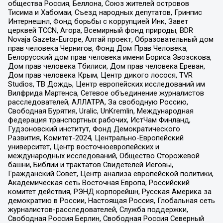
общества Россия, Беллона, Союз жителей островов
Тисима и Хабомаи, Съезд народных депутатов, Гринпис
Интернешнл, Фонд борьбы с коррупцией Инк, Завет
церквей TCCN, Агора, Всемирный фонд природы, BDR
Novaja Gazeta-Europe, Алтай проект, Образовательный дом
прав человека Чернигов, Фонд Дом Прав Человека,
Белорусский дом прав человека имени Бориса Звозскова,
Дом прав человека Тбилиси, Дом прав человека Ереван,
Дом прав человека Крым, Центр дикого лосося, TVR
Studios, ТВ Дождь, Центр европейских исследований им
Вилфрида Мартенса, Сетевое объединение журналистов
расследователей, АЛЛАТРА, За свободную Россию,
Свободная Бурятия, Uralic, UnKremlin, Международная
федерация транспортных рабочих, ИстЧам Финланд,
Гудзоновский институт, Фонд Демократического
Развития, Комитет-2024, Центрально-Европейский
университет, Центр восточноевропейских и
международных исследований, Общество Сторожевой
башни, Библии и трактатов Свидетелей Иеговы,
Гражданский Совет, Центр анализа европейской политики,
Академическая сеть Восточная Европа, Российский
комитет действия, РЭНД корпорейшн, Русская Америка за
демократию в России, Настоящая Россия, Глобальная сеть
журналистов-расследователей, Служба поддержки,
Свободная Россия Берлин, Свободная Россия Северный