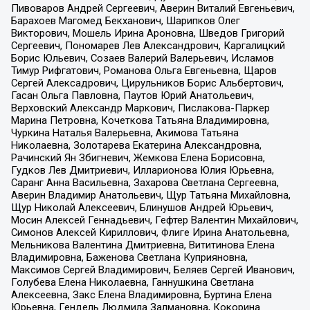
Пивоваров Андрей Сергеевич, Аверин Виталий Евгеньевич,
Барахоев Магомед Бекханович, Шарипков Олег
Викторович, Мошель Ирина Ароновна, Шведов Григорий
Сергеевич, Пономарев Лев Александрович, Каргалицкий
Борис Юльевич, Созаев Валерий Валерьевич, Исламов
Тимур Рифгатович, Романова Ольга Евгеньевна, Щаров
Сергей Алексадрович, Цирульников Борис Альбертович,
Гасан Ольга Павловна, Паутов Юрий Анатольевич,
Верховский Александр Маркович, Пислакова-Паркер
Марина Петровна, Кочеткова Татьяна Владимировна,
Чуркина Наталья Валерьевна, Акимова Татьяна
Николаевна, Золотарева Екатерина Александровна,
Рачинский Ян Збигневич, Жемкова Елена Борисовна,
Гудков Лев Дмитриевич, Илларионова Юлия Юрьевна,
Саранг Анна Васильевна, Захарова Светлана Сергеевна,
Аверин Владимир Анатольевич, Щур Татьяна Михайловна,
Щур Николай Алексеевич, Блинушов Андрей Юрьевич,
Мосин Алексей Геннадьевич, Гефтер Валентин Михайлович,
Симонов Алексей Кириллович, Флиге Ирина Анатольевна,
Мельникова Валентина Дмитриевна, Вититинова Елена
Владимировна, Баженова Светлана Куприяновна,
Максимов Сергей Владимирович, Беляев Сергей Иванович,
Голубева Елена Николаевна, Ганнушкина Светлана
Алексеевна, Закс Елена Владимировна, Буртина Елена
Юрьевна, Гендель Людмила Залмановна, Кокорина