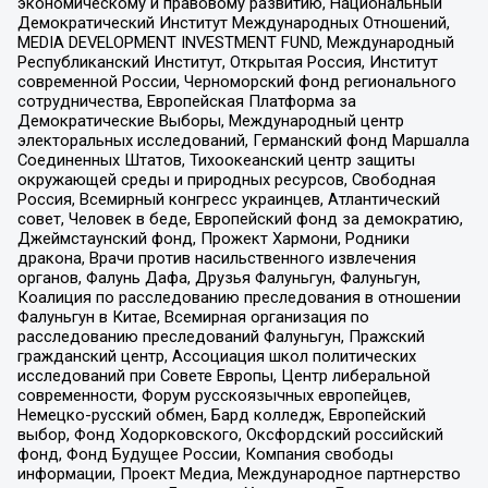
экономическому и правовому развитию, Национальный
Демократический Институт Международных Отношений,
MEDIA DEVELOPMENT INVESTMENT FUND, Международный
Республиканский Институт, Открытая Россия, Институт
современной России, Черноморский фонд регионального
сотрудничества, Европейская Платформа за
Демократические Выборы, Международный центр
электоральных исследований, Германский фонд Маршалла
Соединенных Штатов, Тихоокеанский центр защиты
окружающей среды и природных ресурсов, Свободная
Россия, Всемирный конгресс украинцев, Атлантический
совет, Человек в беде, Европейский фонд за демократию,
Джеймстаунский фонд, Прожект Хармони, Родники
дракона, Врачи против насильственного извлечения
органов, Фалунь Дафа, Друзья Фалуньгун, Фалуньгун,
Коалиция по расследованию преследования в отношении
Фалуньгун в Китае, Всемирная организация по
расследованию преследований Фалуньгун, Пражский
гражданский центр, Ассоциация школ политических
исследований при Совете Европы, Центр либеральной
современности, Форум русскоязычных европейцев,
Немецко-русский обмен, Бард колледж, Европейский
выбор, Фонд Ходорковского, Оксфордский российский
фонд, Фонд Будущее России, Компания свободы
информации, Проект Медиа, Международное партнерство