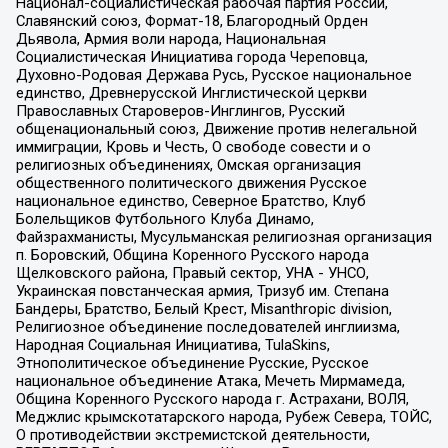
Национал-социалистическая рабочая партия России,
Славянский союз, Формат-18, Благородный Орден
Дьявола, Армия воли народа, Национальная
Социалистическая Инициатива города Череповца,
Духовно-Родовая Держава Русь, Русское национальное
единство, Древнерусской Инглистической церкви
Православных Староверов-Инглингов, Русский
общенациональный союз, Движение против нелегальной
иммиграции, Кровь и Честь, О свободе совести и о
религиозных объединениях, Омская организация
общественного политического движения Русское
национальное единство, Северное Братство, Клуб
Болельщиков Футбольного Клуба Динамо,
Файзрахманисты, Мусульманская религиозная организация
п. Боровский, Община Коренного Русского народа
Щелковского района, Правый сектор, УНА - УНСО,
Украинская повстанческая армия, Тризуб им. Степана
Бандеры, Братство, Белый Крест, Misanthropic division,
Религиозное объединение последователей инглиизма,
Народная Социальная Инициатива, TulaSkins,
Этнополитическое объединение Русские, Русское
национальное объединение Атака, Мечеть Мирмамеда,
Община Коренного Русского народа г. Астрахани, ВОЛЯ,
Меджлис крымскотатарского народа, Рубеж Севера, ТОЙС,
О противодействии экстремистской деятельности,