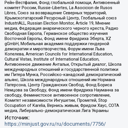
Рейн-Вестфалия, Фонд глобальной помощи, Антивоенный
комитет России, Russie-Libertes, La Asocicion de Rusos
Libres, Союз за возвращение Северных территорий,
Крымскотатарский Ресурсный Центр, Глобальный союз
IndustriALL, Russian Election Monitor, Article 19, Мнение
медиа, Федерация анархического черного креста, Радио
Свободная Европа, Германское общество изучения
Восточной Европы, Фонд имени Фридриха Эберта, XZ
gGmbH, Мобильная академия поддержки гендерной
демократии и миротворчества, Форум имени Льва
Копелева, American Councils for International Education,
Cultural Vistas, Institute of International Education,
Антивоенное движение Антальи, Открытый диалог, Школа
международных отношений и государственной политики
им Питера Мунка, Российско-канадский демократический
альянс, Школа международных отношений им Нормана
Патерсона, Центр Гражданских Свобод, Фонд Бориса
Немцова за Свободу, Фонд имени Фридриха Науманна за
свободу, Феминистское антивоенное сопротивление,
Комитет независимости Ингушетии, Прометей, Stop
Occupation of Karelia, Вернись живым, Фридом Хаус, СОТА
медиа, Либерально-демократическая Лига Украины
Источник:
https://minjust.gov.ru/ru/documents/7756/