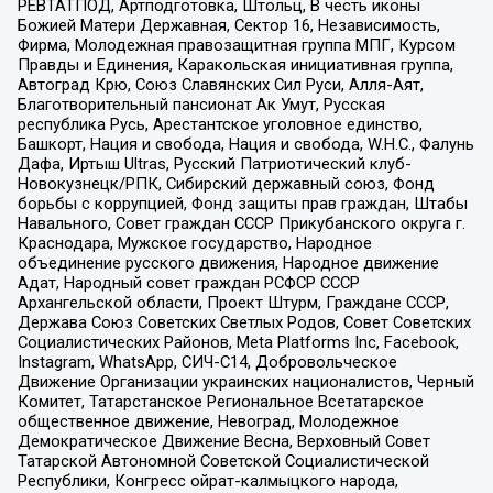
РЕВТАТПОД, Артподготовка, Штольц, В честь иконы
Божией Матери Державная, Сектор 16, Независимость,
Фирма, Молодежная правозащитная группа МПГ, Курсом
Правды и Единения, Каракольская инициативная группа,
Автоград Крю, Союз Славянских Сил Руси, Алля-Аят,
Благотворительный пансионат Ак Умут, Русская
республика Русь, Арестантское уголовное единство,
Башкорт, Нация и свобода, Нация и свобода, W.H.С., Фалунь
Дафа, Иртыш Ultras, Русский Патриотический клуб-
Новокузнецк/РПК, Сибирский державный союз, Фонд
борьбы с коррупцией, Фонд защиты прав граждан, Штабы
Навального, Совет граждан СССР Прикубанского округа г.
Краснодара, Мужское государство, Народное
объединение русского движения, Народное движение
Адат, Народный совет граждан РСФСР СССР
Архангельской области, Проект Штурм, Граждане СССР,
Держава Союз Советских Светлых Родов, Совет Советских
Социалистических Районов, Meta Platforms Inc, Facebook,
Instagram, WhatsApp, СИЧ-С14, Добровольческое
Движение Организации украинских националистов, Черный
Комитет, Татарстанское Региональное Всетатарское
общественное движение, Невоград, Молодежное
Демократическое Движение Весна, Верховный Совет
Татарской Автономной Советской Социалистической
Республики, Конгресс ойрат-калмыцкого народа,