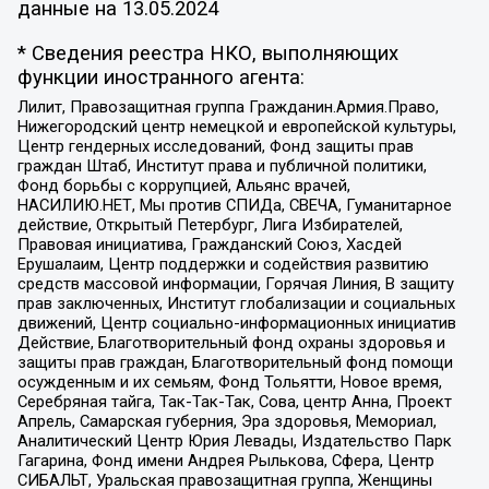
данные на
13.05.2024
* Сведения реестра НКО, выполняющих
функции иностранного агента:
Лилит, Правозащитная группа Гражданин.Армия.Право,
Нижегородский центр немецкой и европейской культуры,
Центр гендерных исследований, Фонд защиты прав
граждан Штаб, Институт права и публичной политики,
Фонд борьбы с коррупцией, Альянс врачей,
НАСИЛИЮ.НЕТ, Мы против СПИДа, СВЕЧА, Гуманитарное
действие, Открытый Петербург, Лига Избирателей,
Правовая инициатива, Гражданский Союз, Хасдей
Ерушалаим, Центр поддержки и содействия развитию
средств массовой информации, Горячая Линия, В защиту
прав заключенных, Институт глобализации и социальных
движений, Центр социально-информационных инициатив
Действие, Благотворительный фонд охраны здоровья и
защиты прав граждан, Благотворительный фонд помощи
осужденным и их семьям, Фонд Тольятти, Новое время,
Серебряная тайга, Так-Так-Так, Сова, центр Анна, Проект
Апрель, Самарская губерния, Эра здоровья, Мемориал,
Аналитический Центр Юрия Левады, Издательство Парк
Гагарина, Фонд имени Андрея Рылькова, Сфера, Центр
СИБАЛЬТ, Уральская правозащитная группа, Женщины