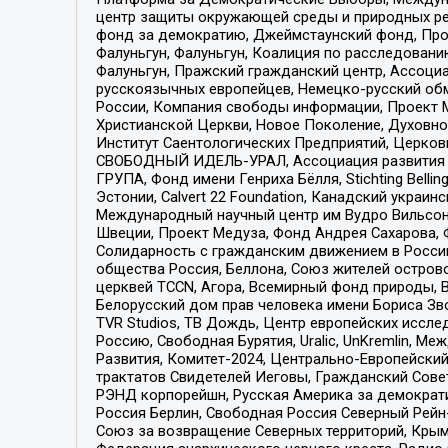
центр защиты окружающей среды и природных ресу
фонд за демократию, Джеймстаунский фонд, Прож
Фалуньгун, Фалуньгун, Коалиция по расследован
Фалуньгун, Пражский гражданский центр, Ассоци
русскоязычных европейцев, Немецко-русский об
России, Компания свободы информации, Проект М
Христианской Церкви, Новое Поколение, Духовн
Институт Саентологических Предприятий, Церков
СВОБОДНЫЙ ИДЕЛЬ-УРАЛ, Ассоциация развития ж
ГРУПА, Фонд имени Генриха Бёлля, Stichting Bellin
Эстонии, Calvert 22 Foundation, Канадский укра
Международный научный центр им Вудро Вильсона
Швеции, Проект Медуза, Фонд Андрея Сахарова, Ф
Солидарность с гражданским движением в России 
общества Россия, Беллона, Союз жителей острово
церквей TCCN, Агора, Всемирный фонд природы, B
Белорусский дом прав человека имени Бориса Зво
TVR Studios, ТВ Дождь, Центр европейских иссл
Россию, Свободная Бурятия, Uralic, UnKremlin, 
Развития, Комитет-2024, Центрально-Европейски
трактатов Свидетелей Иеговы, Гражданский Совет
РЭНД корпорейшн, Русская Америка за демократи
Россия Берлин, Свободная Россия Северный Рейн-В
Союз за возвращение Северных территорий, Крымско