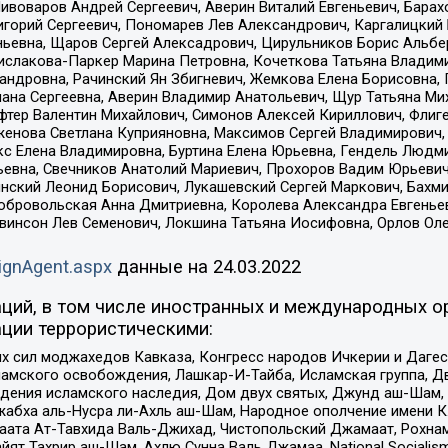
Пивоваров Андрей Сергеевич, Аверин Виталий Евгеньевич, Бара
горий Сергеевич, Пономарев Лев Александрович, Каргалицкий 
ньевна, Щаров Сергей Алексадрович, Цирульников Борис Альбер
ислакова-Паркер Марина Петровна, Кочеткова Татьяна Владими
сандровна, Рачинский Ян Збигневич, Жемкова Елена Борисовна,
лана Сергеевна, Аверин Владимир Анатольевич, Щур Татьяна М
фтер Валентин Михайлович, Симонов Алексей Кириллович, Флиг
женова Светлана Куприяновна, Максимов Сергей Владимирович, 
кс Елена Владимировна, Буртина Елена Юрьевна, Гендель Людм
евна, Свечников Анатолий Мариевич, Прохоров Вадим Юрьевич
инский Леонид Борисович, Лукашевский Сергей Маркович, Бахм
Добровольская Анна Дмитриевна, Королева Александра Евгенье
евинсон Лев Семенович, Локшина Татьяна Иосифовна, Орлов Ол
ignAgent.aspx
данные на
24.03.2022
ций, в том числе иностранных и международных ор
ции террористическими:
ил моджахедов Кавказа, Конгресс народов Ичкерии и Дагеста
ламского освобождения, Лашкар-И-Тайба, Исламская группа, Дв
ения исламского наследия, Дом двух святых, Джунд аш-Шам, 
жабха аль-Нусра ли-Ахль аш-Шам, Народное ополчение имени К.
ата Ат-Тавхида Валь-Джихад, Чистопольский Джамаат, Рохнам
ят Тахрир аш-Шам, Ахлю Сунна Валь Джамаа, National Socialism