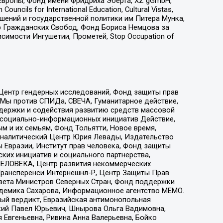
Европы, Фонд имени Фридриха Эберта, XZ gGmbH,
ls for International Education, Cultural Vistas,
ошений и государственной политики им Питера Мунка,
 Гражданских Свобод, Фонд Бориса Немцова за
имости Ингушетии, Прометей, Stop Occupation of
 Центр гендерных исследований, Фонд защиты прав
 Мы против СПИДа, СВЕЧА, Гуманитарное действие,
ддержки и содействия развитию средств массовой
р социально-информационных инициатив Действие,
 и их семьям, Фонд Тольятти, Новое время,
, Аналитический Центр Юрия Левады, Издательство
 Евразии, Институт прав человека, Фонд защиты
ких инициатив и социального партнерства,
ЕЛОВЕКА, Центр развития некоммерческих
 Трансперенси Интернешнл-Р, Центр Защиты Прав
овета Министров Северных Стран, Фонд поддержки
адемика Сахарова, Информационное агентство МЕМО.
ый вердикт, Евразийская антимонопольная
кий Павел Юрьевич, Шнырова Ольга Вадимовна,
 Евгеньевна, Ривина Анна Валерьевна, Бойко