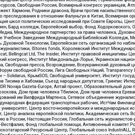
рсов, Свободная Россия, Всемирный конгресс украинцев, Атла
ект Хармони, Родники дракона, Врачи против насильственного
ию преследования в отношении Фалуньгун в Китае, Всемирная о
ация школ политических исследований при Совете Европы, Цен
мен, Бард колледж, Европейский выбор, Фонд Ходорковского,
едиа, Международное партнерство за права человека, Духовно
ое Учебное Заведение Международный Библейский Колледж, М
ь Духовной Технологии, Европейская сеть организаций по наб
урналистики, IStories fonds, Королевский Институт Между
gcat, Bellingcat Ltd, The Insider, Институт правовой инициатив
инский конгресс, Институт Макдональда-Лорье, Украинская нац
, Свободная пресса, Возрождение, Всеукраинский духовный цен
орум свободной России, Лига Свободных Наций, Transparеncy I
– Solidarus, КрымSOS, Свободный университет, Институт госу
в Тисима и Хабомаи, Съезд народных депутатов, Гринпис Инте
DR Novaja Gazeta-Europe, Алтай проект, Образовательный дом 
зскова, Дом прав человека Тбилиси, Дом прав человека Ерева
едований им Вилфрида Мартенса, Сетевое объединение журнали
Международная федерация транспортных рабочих, ИстЧам Финлан
й университет, Центр восточноевропейских и международных и
, Центр анализа европейской политики, Академическая сеть Во
ю в России, Настоящая Россия, Глобальная сеть журналистов
естфалия, Фонд глобальной помощи, Антивоенный комитет России,
татарский Ресурсный Центр, Глобальный союз IndustriALL, Russi