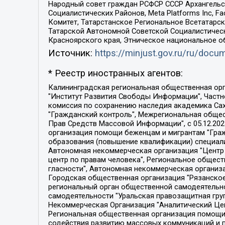
Народный совет граждан РСФСР СССР Архангельск
Социалистических Районов, Meta Platforms Inc, 
Комитет, Татарстанское Региональное Всетатар
Татарской Автономной Советской Социалистическ
Красноярского края, Этническое национальное о
Источник:
https://minjust.gov.ru/ru/doc
* Реестр иностранных агентов:
Калининградская региональная общественная организация "Экозащита!-Женсовет", Фонд содействия защите прав и свобод граждан "Общественный вердикт", Фонд "Институт Развития Свободы Информации", Частное учреждение "Информационное агентство МЕМО. РУ", Региональная общественная организация "Общественная комиссия по сохранению наследия академика Сахарова", Фонд поддержки свободы прессы, Санкт-Петербургская общественная правозащитная организация "Гражданский контроль", Межрегиональная общественная организация "Информационно-просветительский центр "Мемориал", Региональный Фонд "Центр Защиты Прав Средств Массовой Информации", с 05.12.2023 Фонд "Центр Защиты Прав Средств массовой информации", Региональная общественная благотворительная организация помощи беженцам и мигрантам "Гражданское содействие", Негосударственное образовательное учреждение дополнительного профессионального образования (повышение квалификации) специалистов "АКАДЕМИЯ ПО ПРАВАМ ЧЕЛОВЕКА", Свердловская региональная общественная организация "Сутяжник", Автономная некоммерческая организация "Центр независимых социологических исследований", Союз общественных объединений "Российский исследовательский центр по правам человека", Региональное общественное учреждение научно-информационный центр "МЕМОРИАЛ", Некоммерческая организация "Фонд защиты гласности", Автономная некоммерческая организация "Институт прав человека", Городская общественная организация "Екатеринбургское общество "МЕМОРИАЛ", Городская общественная организация "Рязанское историко-просветительское и правозащитное общество "Мемориал" (Рязанский Мемориал), Челябинский региональный орган общественной самодеятельности – женское общественное объединение "Женщины Евразии", Челябинский региональный орган общественной самодеятельности "Уральская правозащитная группа", Фонд содействия защите здоровья и социальной справедливости имени Андрея Рылькова, Автономная Некоммерческая Организация "Аналитический Центр Юрия Левады", Автономная некоммерческая организация социальной поддержки населения "Проект Апрель", Региональная общественная организация помощи женщинам и детям, находящимся в кризисной ситуации "Информационно-методический центр "Анна", Фонд содействия развитию массовых коммуникаций и правовому просвещению "Так-так-Так", Фонд содействия устойчивому развитию "Серебряная тайга", Свердловский региональный общественный фонд социальных проектов "Новое время", "Idel.Реалии", Кавказ.Реалии, Крым.Реалии, Телеканал Настоящее Время, Татаро-башкирская служба Радио Свобода (Azatliq Radiosi), Радио Свободная Европа/Радио Свобода (PCE/PC), "Сибирь.Реалии", "Фактограф", Благотворительный фонд помощи осужденным и их семьям, Автономная некоммерческая организация "Институт глобализации и социальных движений", Фонд "В защиту прав заключенных", Частное учреждение "Центр поддержки и содействия развитию средств массовой информации", Пензенский региональный общественный благотворительный фонд "Гражданский союз", "Север.Реалии", Некоммерческая организация Фонд "Правовая инициатива", 