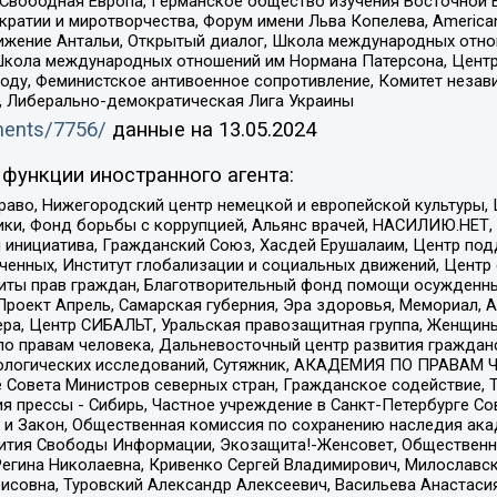
 Свободная Европа, Германское общество изучения Восточной 
и и миротворчества, Форум имени Льва Копелева, American Counci
ое движение Антальи, Открытый диалог, Школа международных отн
Школа международных отношений им Нормана Патерсона, Центр
ду, Феминистское антивоенное сопротивление, Комитет независ
а, Либерально-демократическая Лига Украины
uments/7756/
данные на
13.05.2024
функции иностранного агента:
раво, Нижегородский центр немецкой и европейской культуры,
тики, Фонд борьбы с коррупцией, Альянс врачей, НАСИЛИЮ.НЕТ,
я инициатива, Гражданский Союз, Хасдей Ерушалаим, Центр по
юченных, Институт глобализации и социальных движений, Цент
ты прав граждан, Благотворительный фонд помощи осужденным
а, Проект Апрель, Самарская губерния, Эра здоровья, Мемориал
ера, Центр СИБАЛЬТ, Уральская правозащитная группа, Женщины
по правам человека, Дальневосточный центр развития гражданс
ологических исследований, Сутяжник, АКАДЕМИЯ ПО ПРАВАМ Ч
е Совета Министров северных стран, Гражданское содействие,
я прессы - Сибирь, Частное учреждение в Санкт-Петербурге С
 и Закон, Общественная комиссия по сохранению наследия ак
звития Свободы Информации, Экозащита!-Женсовет, Общественн
Регина Николаевна, Кривенко Сергей Владимирович, Милославс
совна, Туровский Александр Алексеевич, Васильева Анастасия