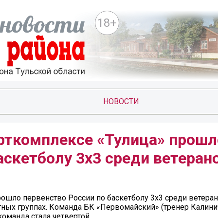
18+
НОВОСТИ
орткомплексе «Тулица» прошл
аскетболу 3х3 среди ветеран
рошло первенство России по баскетболу 3х3 среди ветеран
ных группах. Команда БК «Первомайский» (тренер Калини
 команда стала четвертой.