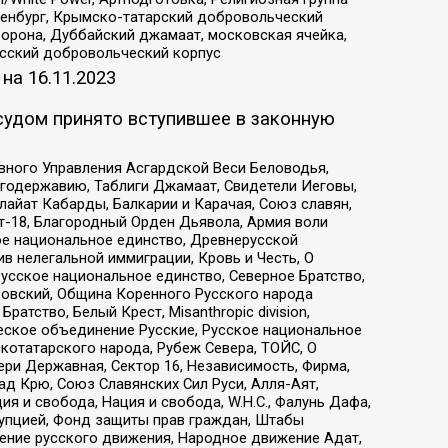
Оренбург, Крымско-татарский добровольческий
орона, Дуббайский джамаат, московская ячейка,
усский добровольческий корпус
 на
16.11.2023
судом принято вступившее в законную
вного Управления Асгардской Веси Беловодья,
годержавию, Таблиги Джамаат, Свидетели Иеговы,
айат Кабарды, Балкарии и Карачая, Союз славян,
т-18, Благородный Орден Дьявола, Армия воли
ое национальное единство, Древнерусской
 нелегальной иммиграции, Кровь и Честь, О
усское национальное единство, Северное Братство,
ровский, Община Коренного Русского народа
атство, Белый Крест, Misanthropic division,
еское объединение Русские, Русское национальное
котатарского народа, Рубеж Севера, ТОЙС, О
ри Державная, Сектор 16, Независимость, Фирма,
д Крю, Союз Славянских Сил Руси, Алля-Аят,
я и свобода, Нация и свобода, W.H.С., Фалунь Дафа,
рупцией, Фонд защиты прав граждан, Штабы
ение русского движения, Народное движение Адат,