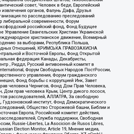
нтический совет, Человек в беде, Европейский
 извлечения органов, Фалунь Дафа, Друзья
рганизация по расследованию преследований
тр либеральной современности, Форум
 Оксфордский российский фонд, Фонд Будущее
е Управление Евангельских Христиан Украинской
еждународное христианское движение, Всемирный
людению за выборами, Республика Польша,
народных Отношений, КРИМСЬКА ПРАВОЗАХИСНА
ы Центральной и Восточной Европы, Фонд Открытой
иональная федерация Канады, Декабристы,
тр , Риддл, Русский антивоенный комитет в
nternational, Форум Свободных Народов ПостРоссии,
дарственного управления, Форум гражданского
рнешнл, Фонд борьбы с коррупцией Инк, Завет
прав человека Чернигов, Фонд Дом Прав Человека,
н, Дом прав человека Крым, Центр дикого лосося,
стов расследователей, АЛЛАТРА, За свободную
д, Гудзоновский институт, Фонд Демократического
сследований, Общество Сторожевой башни, Библии и
сточная Европа, Российский комитет действия,
-расследователей, Служба поддержки, Свободная
 Russie-Libertes, La Asocicion de Rusos Libres,
an Election Monitor, Article 19, Мнение медиа,