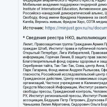
Федерация анархического черного креста, Радио
Мобильная академия поддержки гендерной демократи
Institute of International Education, Антивоенн
Российско-канадский демократический альянс, 
Свободу, Фонд имени Фридриха Науманна за свобо
Karelia, Вернись живым, Фридом Хаус, СОТА меди
Источник:
https://minjust.gov.ru/ru/doc
* Сведения реестра НКО, выполняющих 
Лилит, Правозащитная группа Гражданин.Армия.П
граждан Штаб, Институт права и публичной поли
Открытый Петербург, Лига Избирателей, Правова
информации, Горячая Линия, В защиту прав закл
Благотворительный фонд охраны здоровья и защи
Серебряная тайга, Так-Так-Так, Сова, центр Анн
Парк Гагарина, Фонд имени Андрея Рылькова, Сф
гласности, Российский исследовательский центр 
Гражданское действие, Центр независимых соци
организаций, Частное учреждение в Калининград
Средств Массовой Информации, Институт развити
свободы прессы, Гражданский контроль, Человек
РУ, Институт региональной прессы, Институт Ра
ассоциация, Бедушев Петр Петрович, Дзугкоева 
Чанышева Лилия Айратовна, Сидорович Ольга Бори