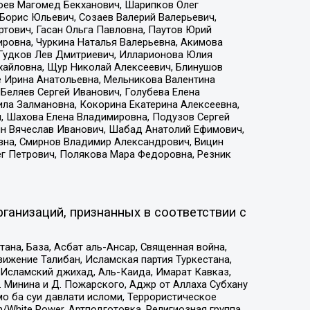
хоев Магомед Бекханович, Шарипков Олег
Борис Юльевич, Созаев Валерий Валерьевич,
тович, Гасан Ольга Павловна, Паутов Юрий
ровна, Чуркина Наталья Валерьевна, Акимова
 Гудков Лев Дмитриевич, Илларионова Юлия
ихайловна, Щур Николай Алексеевич, Блинушов
е Ирина Анатольевна, Мельникова Валентина
Беляев Сергей Иванович, Голубева Елена
ила Залмановна, Кокорина Екатерина Алексеевна,
, Шахова Елена Владимировна, Подузов Сергей
ин Вячеслав Иванович, Шабад Анатолий Ефимович,
вна, Смирнов Владимир Александрович, Вицин
ег Петрович, Полякова Мара Федоровна, Резник
ганизаций, признанных в соответствии с
на, База, Асбат аль-Ансар, Священная война,
ижение Талибан, Исламская партия Туркестана,
Исламский джихад, Аль-Каида, Имарат Кавказ,
 Минина и Д. Пожарского, Аджр от Аллаха Субхану
о ба суи давлати исломи, Террористическое
/White Power, Артподготовка, Религиозная группа