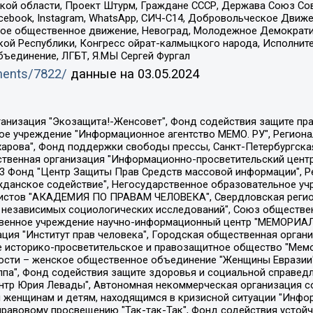
ой области, Проект Штурм, Граждане СССР, Держава Союз Сов
Facebook, Instagram, WhatsApp, СИЧ-С14, Добровольческое Движ
ское общественное движение, Невоград, Молодежное Демократ
ой Республики, Конгресс ойрат-калмыцкого народа, Исполнит
бъединение, ЛГБТ, Я.МЫ Сергей Фургал
uments/7822/
данные на
03.05.2024
Общество с ограниченной ответственностью "Радио Свободная Европа/Радио Свобода", Чешское информационное агентство "MEDIUM-ORIENT", Красноярская региональная общественная организация "Мы против СПИДа", Камалягин Денис Николаевич, Маркелов Сергей Евгеньевич, Пономарев Лев Александрович, Савицкая Людмила Алексеевна, Автономная некоммерческая организация "Центр по работе с проблемой насилия "НАСИЛИЮ.НЕТ", Межрегиональный профессиональный союз работников здравоохранения "Альянс врачей", Юридическое лицо, зарегистрированное в Латвийской Республике, SIA "Medusa Project" (регистрационный номер 40103797863, дата регистрации 10.06.2014), Некоммерческая организация "Фонд по борьбе с коррупцией", Автономная некоммерческая организация "Институт права и публичной политики", Баданин Роман Сергеевич, Гликин Максим Александрович, Железнова Мария Михайловна, Лукьянова Юлия Сергеевна, Маетная Елизавета Витальевна, Маняхин Петр Борисович, Чуракова Ольга Владимировна, Ярош Юлия Петровна, Юридическое лицо "The Insider SIA", зарегистрированное в Риге, Латвийская Республика (дата регистрации 26.06.2015), являющееся администратором доменного имени интернет-издания "The Insider SIA", https://theins.ru, Постернак Алексей Евгеньевич, Рубин Михаил Аркадьевич, Анин Роман Александрович, Юридическое лицо Istories fonds, зарегистрированное в Латвийской Республике (регистрационный номер 50008295751, дата регистрации 24.02.2020), Великовский Дмитрий Александрович, Долинина Ирина Николаевна, Мароховская Алеся Алексеевна, Шлейнов Роман Юрьевич, Шмагун Олеся Валентиновна, Общество с ограниченной ответственностью "Альтаир 2021", Общество с ограниченной ответственностью "Вега 2021", Общество с ограниченной ответственностью "Главный редактор 2021", Общество с ограниченной ответственностью "Ромашки монолит", Важенков Артем Валерьевич, Ивановская областная общественная организация "Центр гендерных исследований", Гурман Юрий Альбертович, Медиапроект "ОВД-Инфо", Егоров Владимир Владимирович, Жилинский Владимир Александрович, Общество с ограниченной ответственностью "ЗП", Иванова София Юрьевна, Карезина Инна Павловна, Кильтау Екатерина Викторовна, Петров Алексей Викторович, Пискунов Сергей Евгеньевич, Смирнов Сергей Сергеевич, Тихонов Михаил Сергеевич, Общество с ограниченной ответственностью "ЖУРНАЛИСТ-ИНОСТРАННЫЙ АГЕНТ", Арапова Галина Юрьевна, Вольтская Татьяна Анатольевна, Американская компания "Mason G.E.S. Anonymous Foundation" (США), являющаяся владельцем интернет-издания https://mnews.world/, Компания "Stichting Bellingcat", зарегистрированная в Нидерландах (дата регистрации 11.07.2018), Захаров Андрей Вячеславович, Клепиковская Екатерина Дмитриевна, Общество с ограниченной ответственностью "МЕМО", Перл Роман Александрович, Симонов Евгений Алексеевич, Соловьева Елена Анатольевна, Сотников Даниил Владимирович, Сурначева Елизавета Дмитриевна, Автономная некоммерческая организация по защите прав человека и информированию населения "Якутия – Наше Мнение", Общество с ограниченной ответственностью "Москоу диджитал медиа", с 26.01.2023 Общество с ограниченной ответственностью "Чайка Белые сады", Ветошкина Валерия Валерьевна, Заговора Максим Александрович, Межрегиональное общественное движение "Российская ЛГБТ - сеть", Оленичев Максим Владимирович, Павлов Иван Юрьевич, Скворцова Елена Сергеевна, Общество с ограниченной ответственностью "Как бы инагент", Кочетков Игорь Викторович, Общество с ограниченной ответственностью "Честные выборы", Еланчик Олег Александрович, Общество с ограниченной ответственностью "Нобелевский призыв", Гималова Регина Эмилевна, Григорьев Андрей Валерьевич, Григорьева Алина Александровна, Ассоциация по содействию защите прав призывников, альтернативнослужащих и военнослужащих "Правозащитная группа "Гражданин.Армия.Право", Хисамова Регина Фаритовна, Автономная некоммерческая организация по реализа