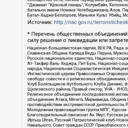
“Джамаат “Красный пахарь”, Колумбайн, Хатлонск
батальон имени Номана Челебиджихана, Азов, Па
Батал-Хаджи Белхороев, Маньяки Культ Убийц, М
Источник:
http://nac.gov.ru/terroristichesk
* Перечень общественных объединений 
силу решение о ликвидации или запрете
Национал-большевистская партия, ВЕК РА, Рада 
Славянская Община Капища Веды Перуна, Мужская
Русское национальное единство, Национал-социа
Ат-Такфир Валь-Хиджра, Пит Буль, Национал-соц
народа, Национальная Социалистическая Инициат
Инглистической церкви Православных Староверов
свободе совести и о религиозных объединениях,
Клуб Болельщиков Футбольного Клуба Динамо, Фа
Щелковского района, Правый сектор, УНА - УНСО, У
Религиозное объединение последователей инглии
объединение Атака, Мечеть Мирмамеда, Община К
противодействии экстремистской деятельности, 
Молодежная правозащитная группа МПГ, Курсом П
Благотворительный пансионат Ак Умут, Русская ре
Иртыш Ultras, Русский Патриотический клуб-Нов
Навального, Совет граждан СССР Прикубанского 