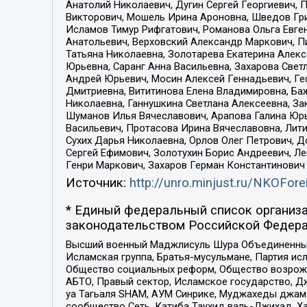
Анатолий Николаевич, Дугин Сергей Георгиевич, 
Викторович, Мошель Ирина Ароновна, Шведов Гри
Исламов Тимур Рифгатович, Романова Ольга Евге
Анатольевич, Верховский Александр Маркович, П
Татьяна Николаевна, Золотарева Екатерина Алек
Юрьевна, Саранг Анна Васильевна, Захарова Свет
Андрей Юрьевич, Мосин Алексей Геннадьевич, Ге
Дмитриевна, Вититинова Елена Владимировна, Ба
Николаевна, Ганнушкина Светлана Алексеевна, За
Шуманов Илья Вячеславович, Арапова Галина Юрь
Васильевич, Протасова Ирина Вячеславовна, Лит
Сухих Дарья Николаевна, Орлов Олег Петрович, 
Сергей Ефимович, Золотухин Борис Андреевич, Л
Генри Маркович, Захаров Герман Константинович
Источник:
http://unro.minjust.ru/NKOFore
* Единый федеральный список организа
законодательством Российской Федера
Высший военный Маджлисуль Шура Объединенных с
Исламская группа, Братья-мусульмане, Партия ис
Общество социальных реформ, Общество возрожд
АБТО, Правый сектор, Исламское государство, Д
уа Тагьаля SHAM, АУМ Синрике, Муджахеды джама
сообщество Сеть, Катиба Таухид валь-Джихад, Хай