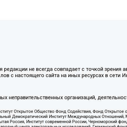
редакции не всегда совпадает с точкой зрения ав
ов с настоящего сайта на иных ресурсах в сети И
ых неправительственных организаций, деятельнос
ститут Открытое Общество Фонд Содействия, Фонд Открытое 
альный Демократический Институт Международных Отношений,
тая Россия, Институт современной России, Черноморский фонд
родный центр электоральных исследований, Германский фонд