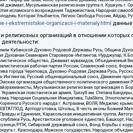
ий джамаат, Мусульманская религиозная группа п. Кушкуль г. 
ртия исламского возрождения Таджикистана, Народная самооб
олодёжь Которая Улыбается, Легион Свобода России, Айдар, Р
ie-i-ekstremistskie-organizacii-i-materialy.html
данные
и религиозных организаций в отношении которых 
 деятельности:
земли Кубанской Духовно Родовой Державы Русь, Община Духо
 Духовная Семинария Староверов-Инглингов, Нурджулар, К Бо
листическое общество, Джамаат мувахидов, Объединенный Вил
иалистическая рабочая партия России, Славянский союз, Форма
ива города Череповца, Духовно-Родовая Держава Русь, Русск
-Инглингов, Русский общенациональный союз, Движение против
 Омская организация общественного политического движения Р
йзрахманисты, Мусульманская религиозная организация п. Бо
краинская повстанческая армия, Тризуб им. Степана Бандеры, Бр
зма, Народная Социальная Инициатива, TulaSkins, Этнополитич
оренного Русского народа г. Астрахани, ВОЛЯ, Меджлис крымс
РЕВТАТПОД, Артподготовка, Штольц, В честь иконы Божией Мате
равды и Единения, Каракольская инициативная группа, Автогра
спублика Русь, Арестантское уголовное единство, Башкорт, Наци
окузнецк/РПК, Сибирский державный союз, Фонд борьбы с кор
округа г. Краснодара, Мужское государство, Народное объедин