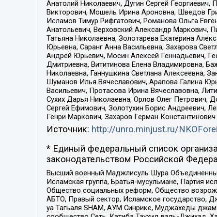
Анатолий Николаевич, Дугин Сергей Георгиевич, 
Викторович, Мошель Ирина Ароновна, Шведов Гри
Исламов Тимур Рифгатович, Романова Ольга Евге
Анатольевич, Верховский Александр Маркович, П
Татьяна Николаевна, Золотарева Екатерина Алек
Юрьевна, Саранг Анна Васильевна, Захарова Свет
Андрей Юрьевич, Мосин Алексей Геннадьевич, Ге
Дмитриевна, Вититинова Елена Владимировна, Ба
Николаевна, Ганнушкина Светлана Алексеевна, За
Шуманов Илья Вячеславович, Арапова Галина Юрь
Васильевич, Протасова Ирина Вячеславовна, Лит
Сухих Дарья Николаевна, Орлов Олег Петрович, 
Сергей Ефимович, Золотухин Борис Андреевич, Л
Генри Маркович, Захаров Герман Константинович
Источник:
http://unro.minjust.ru/NKOFore
* Единый федеральный список организа
законодательством Российской Федера
Высший военный Маджлисуль Шура Объединенных с
Исламская группа, Братья-мусульмане, Партия ис
Общество социальных реформ, Общество возрожд
АБТО, Правый сектор, Исламское государство, Д
уа Тагьаля SHAM, АУМ Синрике, Муджахеды джама
сообщество Сеть, Катиба Таухид валь-Джихад, Хай