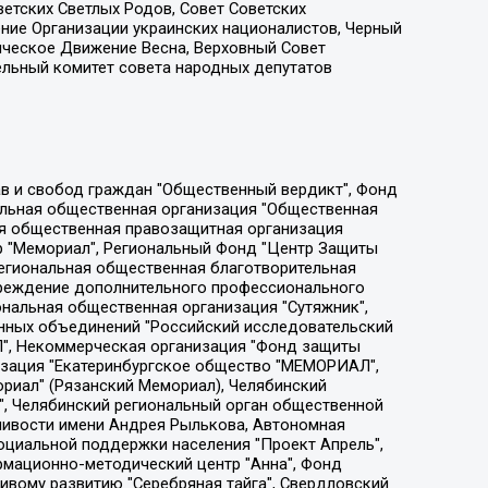
етских Светлых Родов, Совет Советских
ение Организации украинских националистов, Черный
ическое Движение Весна, Верховный Совет
ельный комитет совета народных депутатов
ции социально-правовых программ "Лилит", Дальневосточное общественное движение "Маяк", Санкт-Петербургская ЛГБТ-инициативная группа "Выход", Инициативная группа ЛГБТ+ "Реверс", Алексеев Андрей Викторович, Бекбулатова Таисия Львовна, Беляев Иван Михайлович, Владыкина Елена Сергеевна, Гельман Марат Александрович, Никульшина Вероника Юрьевна, Толоконникова Надежда Андреевна, Шендерович Виктор Анатольевич, Общество с ограниченной ответственностью "Данное сообщение", Общество с ограниченной ответственностью Издательский дом "Новая глава", Айнбиндер Александра Александровна, Московский комьюнити-центр для ЛГБТ+инициатив, Благотворительный фонд развития филантропии, Deutsche Welle (Германия, Kurt-Schumacher-Strasse 3, 53113 Bonn), Борзунова Мария Михайловна, Воробьев Виктор Викторович, Голубева Анна Львовна, Константинова Алла Михайловна, Малкова Ирина Владимировна, Мурадов Мурад Абдулгалимович, Осетинская Елизавета Николаевна, Понасенков Евгений Николаевич, Ганапольский Матвей Юрьевич, Киселев Евгений Алексеевич, Борухович Ирина Григорьевна, Дремин Иван Тимофеевич, Дубровский Дмитрий Викторович, Красноярская региональная общественная организация поддержки и развития альтернативных образовательных технологий и межкультурных коммуникаций "ИНТЕРРА", Маяковская Екатерина Алексеевна, Фейгин Марк Захарович, Филимонов Андрей Викторович, Дзугкоева Регина Николаевна, Доброхотов Роман Александрович, Дудь Юрий Александрович, Елкин Сергей Владимирович, Кругликов Кирилл Игоревич, Сабунаева Мария Леонидовна, Семенов Алексей Владимирович, Шаинян Карен Багратович, Шульман Екатерина Михайловна, Асафьев Артур Валерьевич, Вахштайн Виктор Семенович, Венедиктов Алексей Алексеевич, Лушникова Екатерина Евгеньевна, Волков Леонид Михайлович, Невзоров Александр Глебович, Пархоменко Сергей Борисович, Сироткин Ярослав Николаевич, Кара-Мурза Владимир Владимирович, Баранова Наталья Владимировна, Гозман Леонид Яковлевич, Кагарлицкий Борис Юльевич, Климарев Михаил Валерьевич, Милов Владимир Станиславович, Автономная некоммерческая организация Краснодарский центр современного искусства "Типография", Моргенштерн Алишер Тагирович, Соболь Любовь Эдуардовна, Общество с ограниченной ответственностью "ЛИЗА НОРМ", Каспаров Гарри Кимович, Ходорковский Михаил Борисович, Общество с ограниченной ответственностью "Апрельские тезисы", Данилович Ирина Брониславовна, Кашин Олег Владимирович, Петров Николай Владимирович, Пивоваров Алексей Владимирович, Соколов Михаил Владимирович, Цветкова Юлия Владимировна, Чичваркин Евгений Александрович, Комитет против пыток/Команда против пыток, Общество с ограниченной ответственностью "Первый научный", Общество с ограниченной ответственностью "Вертолет и ко", Белоцерковская Вероника Борисовна, Кац Максим Евгеньевич, Лазарева Татьяна Юрьевна, Шаведдинов Руслан Табризович, Яшин Илья Валерьевич, Общество с ограниченной ответственностью "Иноагент ААВ", Алешковский Дмитрий Петрович, Альбац Евгения Марковна, Быков Дмитрий Львович, Галямина Юлия Евгеньевна, Лойко Сергей Леонидович, Мартынов Кирилл Константинович, Медведев Сергей Александрович, Крашенинников Федор Геннадиевич, Гордеева Катерина Вл