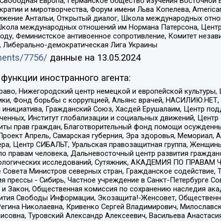
 Свободная Европа, Германское общество изучения Восточной 
и и миротворчества, Форум имени Льва Копелева, American Counci
ое движение Антальи, Открытый диалог, Школа международных отн
Школа международных отношений им Нормана Патерсона, Центр
ду, Феминистское антивоенное сопротивление, Комитет независ
а, Либерально-демократическая Лига Украины
uments/7756/
данные на
13.05.2024
функции иностранного агента:
раво, Нижегородский центр немецкой и европейской культуры,
тики, Фонд борьбы с коррупцией, Альянс врачей, НАСИЛИЮ.НЕТ,
я инициатива, Гражданский Союз, Хасдей Ерушалаим, Центр по
юченных, Институт глобализации и социальных движений, Цент
ты прав граждан, Благотворительный фонд помощи осужденным
а, Проект Апрель, Самарская губерния, Эра здоровья, Мемориал
ера, Центр СИБАЛЬТ, Уральская правозащитная группа, Женщины
по правам человека, Дальневосточный центр развития гражданс
ологических исследований, Сутяжник, АКАДЕМИЯ ПО ПРАВАМ Ч
е Совета Министров северных стран, Гражданское содействие,
я прессы - Сибирь, Частное учреждение в Санкт-Петербурге С
 и Закон, Общественная комиссия по сохранению наследия ак
звития Свободы Информации, Экозащита!-Женсовет, Общественн
Регина Николаевна, Кривенко Сергей Владимирович, Милославс
совна, Туровский Александр Алексеевич, Васильева Анастасия