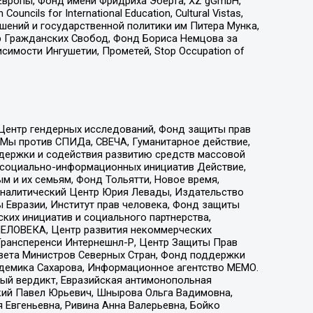
Европы, Фонд имени Фридриха Эберта, XZ gGmbH,
ls for International Education, Cultural Vistas,
ошений и государственной политики им Питера Мунка,
 Гражданских Свобод, Фонд Бориса Немцова за
имости Ингушетии, Прометей, Stop Occupation of
 Центр гендерных исследований, Фонд защиты прав
 Мы против СПИДа, СВЕЧА, Гуманитарное действие,
ддержки и содействия развитию средств массовой
р социально-информационных инициатив Действие,
 и их семьям, Фонд Тольятти, Новое время,
, Аналитический Центр Юрия Левады, Издательство
 Евразии, Институт прав человека, Фонд защиты
ких инициатив и социального партнерства,
ЕЛОВЕКА, Центр развития некоммерческих
 Трансперенси Интернешнл-Р, Центр Защиты Прав
овета Министров Северных Стран, Фонд поддержки
адемика Сахарова, Информационное агентство МЕМО.
ый вердикт, Евразийская антимонопольная
кий Павел Юрьевич, Шнырова Ольга Вадимовна,
 Евгеньевна, Ривина Анна Валерьевна, Бойко