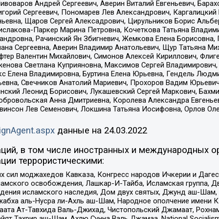
Пивоваров Андрей Сергеевич, Аверин Виталий Евгеньевич, Бара
горий Сергеевич, Пономарев Лев Александрович, Каргалицкий 
ньевна, Щаров Сергей Алексадрович, Цирульников Борис Альбер
ислакова-Паркер Марина Петровна, Кочеткова Татьяна Владими
сандровна, Рачинский Ян Збигневич, Жемкова Елена Борисовна,
лана Сергеевна, Аверин Владимир Анатольевич, Щур Татьяна М
фтер Валентин Михайлович, Симонов Алексей Кириллович, Флиг
женова Светлана Куприяновна, Максимов Сергей Владимирович, 
кс Елена Владимировна, Буртина Елена Юрьевна, Гендель Людм
евна, Свечников Анатолий Мариевич, Прохоров Вадим Юрьевич
инский Леонид Борисович, Лукашевский Сергей Маркович, Бахм
Добровольская Анна Дмитриевна, Королева Александра Евгенье
евинсон Лев Семенович, Локшина Татьяна Иосифовна, Орлов Ол
ignAgent.aspx
данные на
24.03.2022
ций, в том числе иностранных и международных ор
ции террористическими:
ил моджахедов Кавказа, Конгресс народов Ичкерии и Дагеста
ламского освобождения, Лашкар-И-Тайба, Исламская группа, Дв
ения исламского наследия, Дом двух святых, Джунд аш-Шам, 
жабха аль-Нусра ли-Ахль аш-Шам, Народное ополчение имени К.
ата Ат-Тавхида Валь-Джихад, Чистопольский Джамаат, Рохнам
ят Тахрир аш-Шам, Ахлю Сунна Валь Джамаа, National Socialism