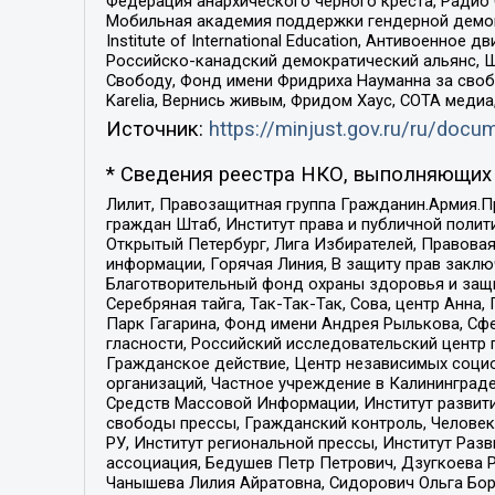
Федерация анархического черного креста, Радио
Мобильная академия поддержки гендерной демократи
Institute of International Education, Антивоенн
Российско-канадский демократический альянс, 
Свободу, Фонд имени Фридриха Науманна за свобо
Karelia, Вернись живым, Фридом Хаус, СОТА меди
Источник:
https://minjust.gov.ru/ru/doc
* Сведения реестра НКО, выполняющих 
Лилит, Правозащитная группа Гражданин.Армия.П
граждан Штаб, Институт права и публичной поли
Открытый Петербург, Лига Избирателей, Правова
информации, Горячая Линия, В защиту прав закл
Благотворительный фонд охраны здоровья и защи
Серебряная тайга, Так-Так-Так, Сова, центр Анн
Парк Гагарина, Фонд имени Андрея Рылькова, Сф
гласности, Российский исследовательский центр 
Гражданское действие, Центр независимых соци
организаций, Частное учреждение в Калининград
Средств Массовой Информации, Институт развити
свободы прессы, Гражданский контроль, Человек
РУ, Институт региональной прессы, Институт Ра
ассоциация, Бедушев Петр Петрович, Дзугкоева 
Чанышева Лилия Айратовна, Сидорович Ольга Бори