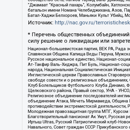
“Джамаат “Красный пахарь”, Колумбайн, Хатлонск
батальон имени Номана Челебиджихана, Азов, Па
Батал-Хаджи Белхороев, Маньяки Культ Убийц, М
Источник:
http://nac.gov.ru/terroristichesk
* Перечень общественных объединений 
силу решение о ликвидации или запрете
Национал-большевистская партия, ВЕК РА, Рада 
Славянская Община Капища Веды Перуна, Мужская
Русское национальное единство, Национал-социа
Ат-Такфир Валь-Хиджра, Пит Буль, Национал-соц
народа, Национальная Социалистическая Инициат
Инглистической церкви Православных Староверов
свободе совести и о религиозных объединениях,
Клуб Болельщиков Футбольного Клуба Динамо, Фа
Щелковского района, Правый сектор, УНА - УНСО, У
Религиозное объединение последователей инглии
объединение Атака, Мечеть Мирмамеда, Община К
противодействии экстремистской деятельности, 
Молодежная правозащитная группа МПГ, Курсом П
Благотворительный пансионат Ак Умут, Русская ре
Иртыш Ultras, Русский Патриотический клуб-Нов
Навального, Совет граждан СССР Прикубанского 