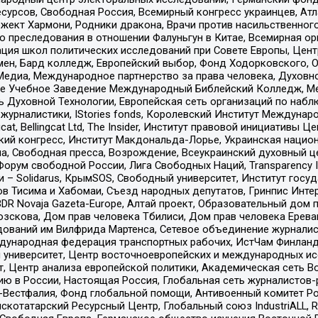
рсов, Свободная Россия, Всемирный конгресс украинцев, Атла
ект Хармони, Родники дракона, Врачи против насильственного
ию преследования в отношении Фалуньгун в Китае, Всемирная о
ация школ политических исследований при Совете Европы, Цен
мен, Бард колледж, Европейский выбор, Фонд Ходорковского,
едиа, Международное партнерство за права человека, Духовно
ое Учебное Заведение Международный Библейский Колледж, М
ь Духовной Технологии, Европейская сеть организаций по наб
урналистики, IStories fonds, Королевский Институт Между
gcat, Bellingcat Ltd, The Insider, Институт правовой инициатив
инский конгресс, Институт Макдональда-Лорье, Украинская нац
, Свободная пресса, Возрождение, Всеукраинский духовный цен
орум свободной России, Лига Свободных Наций, Transparеncy I
– Solidarus, КрымSOS, Свободный университет, Институт госу
в Тисима и Хабомаи, Съезд народных депутатов, Гринпис Инте
DR Novaja Gazeta-Europe, Алтай проект, Образовательный дом 
зскова, Дом прав человека Тбилиси, Дом прав человека Ерева
едований им Вилфрида Мартенса, Сетевое объединение журнали
Международная федерация транспортных рабочих, ИстЧам Финлан
й университет, Центр восточноевропейских и международных и
, Центр анализа европейской политики, Академическая сеть Во
ю в России, Настоящая Россия, Глобальная сеть журналистов
естфалия, Фонд глобальной помощи, Антивоенный комитет России,
татарский Ресурсный Центр, Глобальный союз IndustriALL, Russi