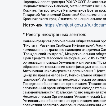
Народный совет граждан РСФСР СССР Архангельск
Социалистических Районов, Meta Platforms Inc, 
Комитет, Татарстанское Региональное Всетатар
Татарской Автономной Советской Социалистическ
Красноярского края, Этническое национальное о
Источник:
https://minjust.gov.ru/ru/doc
* Реестр иностранных агентов:
Калининградская региональная общественная организация "Экозащита!-Женсовет", Фонд содействия защите прав и свобод граждан "Общественный вердикт", Фонд "Институт Развития Свободы Информации", Частное учреждение "Информационное агентство МЕМО. РУ", Региональная общественная организация "Общественная комиссия по сохранению наследия академика Сахарова", Фонд поддержки свободы прессы, Санкт-Петербургская общественная правозащитная организация "Гражданский контроль", Межрегиональная общественная организация "Информационно-просветительский центр "Мемориал", Региональный Фонд "Центр Защиты Прав Средств Массовой Информации", с 05.12.2023 Фонд "Центр Защиты Прав Средств массовой информации", Региональная общественная благотворительная организация помощи беженцам и мигрантам "Гражданское содействие", Негосударственное образовательное учреждение дополнительного профессионального образования (повышение квалификации) специалистов "АКАДЕМИЯ ПО ПРАВАМ ЧЕЛОВЕКА", Свердловская региональная общественная организация "Сутяжник", Автономная некоммерческая организация "Центр независимых социологических исследований", Союз общественных объединений "Российский исследовательский центр по правам человека", Региональное общественное учреждение научно-информационный центр "МЕМОРИАЛ", Некоммерческая организация "Фонд защиты гласности", Автономная некоммерческая организация "Институт прав человека", Городская общественная организация "Екатеринбургское общество "МЕМОРИАЛ", Городская общественная организация "Рязанское историко-просветительское и правозащитное общество "Мемориал" (Рязанский Мемориал), Челябинский региональный орган общественной самодеятельности – женское общественное объединение "Женщины Евразии", Челябинский региональный орган общественной самодеятельности "Уральская правозащитная группа", Фонд содействия защите здоровья и социальной справедливости имени Андрея Рылькова, Автономная Некоммерческая Организация "Аналитический Центр Юрия Левады", Автономная некоммерческая организация социальной поддержки населения "Проект Апрель", Региональная общественная организация помощи женщинам и детям, находящимся в кризисной ситуации "Информационно-методический центр "Анна", Фонд содействия развитию массовых коммуникаций и правовому просвещению "Так-так-Так", Фонд содействия устойчивому развитию "Серебряная тайга", Свердловский региональный общественный фонд социальных проектов "Новое время", "Idel.Реалии", Кавказ.Реалии, Крым.Реалии, Телеканал Настоящее Время, Татаро-башкирская служба Радио Свобода (Azatliq Radiosi), Радио Свободная Европа/Радио Свобода (PCE/PC), "Сибирь.Реалии", "Фактограф", Благотворительный фонд помощи осужденным и их семьям, Автономная некоммерческая организация "Институт глобализации и социальных движений", Фонд "В защиту прав заключенных", Частное учреждение "Центр поддержки и содействия развитию средств массовой информации", Пензенский региональный общественный благотворительный фонд "Гражданский союз", "Север.Реалии", Некоммерческая организация Фонд "Правовая инициатива", 