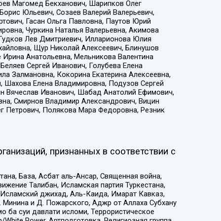
хоев Магомед Бекханович, Шарипков Олег
Борис Юльевич, Созаев Валерий Валерьевич,
тович, Гасан Ольга Павловна, Паутов Юрий
ровна, Чуркина Наталья Валерьевна, Акимова
 Гудков Лев Дмитриевич, Илларионова Юлия
ихайловна, Щур Николай Алексеевич, Блинушов
е Ирина Анатольевна, Мельникова Валентина
Беляев Сергей Иванович, Голубева Елена
ила Залмановна, Кокорина Екатерина Алексеевна,
, Шахова Елена Владимировна, Подузов Сергей
ин Вячеслав Иванович, Шабад Анатолий Ефимович,
вна, Смирнов Владимир Александрович, Вицин
ег Петрович, Полякова Мара Федоровна, Резник
ганизаций, признанных в соответствии с
на, База, Асбат аль-Ансар, Священная война,
ижение Талибан, Исламская партия Туркестана,
Исламский джихад, Аль-Каида, Имарат Кавказ,
 Минина и Д. Пожарского, Аджр от Аллаха Субхану
о ба суи давлати исломи, Террористическое
/White Power, Артподготовка, Религиозная группа