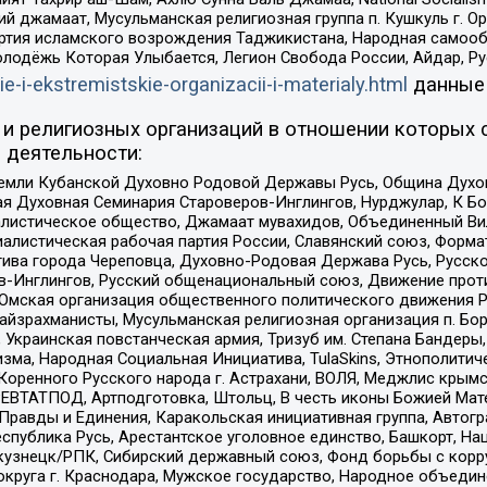
ий джамаат, Мусульманская религиозная группа п. Кушкуль г. 
ртия исламского возрождения Таджикистана, Народная самооб
олодёжь Которая Улыбается, Легион Свобода России, Айдар, Р
ie-i-ekstremistskie-organizacii-i-materialy.html
данные
и религиозных организаций в отношении которых 
 деятельности:
земли Кубанской Духовно Родовой Державы Русь, Община Духо
 Духовная Семинария Староверов-Инглингов, Нурджулар, К Бо
листическое общество, Джамаат мувахидов, Объединенный Вил
иалистическая рабочая партия России, Славянский союз, Форма
ива города Череповца, Духовно-Родовая Держава Русь, Русск
-Инглингов, Русский общенациональный союз, Движение против
 Омская организация общественного политического движения Р
йзрахманисты, Мусульманская религиозная организация п. Бо
краинская повстанческая армия, Тризуб им. Степана Бандеры, Бр
зма, Народная Социальная Инициатива, TulaSkins, Этнополитич
оренного Русского народа г. Астрахани, ВОЛЯ, Меджлис крымс
РЕВТАТПОД, Артподготовка, Штольц, В честь иконы Божией Мате
равды и Единения, Каракольская инициативная группа, Автогра
спублика Русь, Арестантское уголовное единство, Башкорт, Наци
окузнецк/РПК, Сибирский державный союз, Фонд борьбы с кор
округа г. Краснодара, Мужское государство, Народное объедин