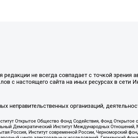
редакции не всегда совпадает с точкой зрения ав
ов с настоящего сайта на иных ресурсах в сети И
ых неправительственных организаций, деятельнос
ститут Открытое Общество Фонд Содействия, Фонд Открытое 
альный Демократический Институт Международных Отношений,
тая Россия, Институт современной России, Черноморский фонд
родный центр электоральных исследований, Германский фонд