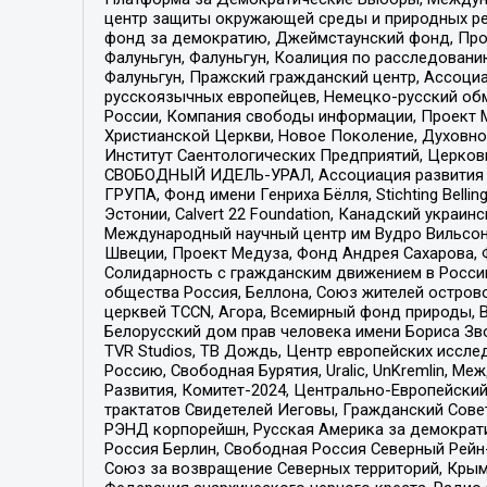
центр защиты окружающей среды и природных ресу
фонд за демократию, Джеймстаунский фонд, Прож
Фалуньгун, Фалуньгун, Коалиция по расследован
Фалуньгун, Пражский гражданский центр, Ассоци
русскоязычных европейцев, Немецко-русский об
России, Компания свободы информации, Проект М
Христианской Церкви, Новое Поколение, Духовн
Институт Саентологических Предприятий, Церков
СВОБОДНЫЙ ИДЕЛЬ-УРАЛ, Ассоциация развития ж
ГРУПА, Фонд имени Генриха Бёлля, Stichting Bellin
Эстонии, Calvert 22 Foundation, Канадский укра
Международный научный центр им Вудро Вильсона
Швеции, Проект Медуза, Фонд Андрея Сахарова, Ф
Солидарность с гражданским движением в России 
общества Россия, Беллона, Союз жителей острово
церквей TCCN, Агора, Всемирный фонд природы, B
Белорусский дом прав человека имени Бориса Зво
TVR Studios, ТВ Дождь, Центр европейских иссл
Россию, Свободная Бурятия, Uralic, UnKremlin, 
Развития, Комитет-2024, Центрально-Европейски
трактатов Свидетелей Иеговы, Гражданский Совет
РЭНД корпорейшн, Русская Америка за демократи
Россия Берлин, Свободная Россия Северный Рейн-В
Союз за возвращение Северных территорий, Крымско