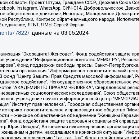
ой области, Проект Штурм, Граждане СССР, Держава Союз Сов
Facebook, Instagram, WhatsApp, СИЧ-С14, Добровольческое Движ
ское общественное движение, Невоград, Молодежное Демократ
ой Республики, Конгресс ойрат-калмыцкого народа, Исполнит
бъединение, ЛГБТ, Я.МЫ Сергей Фургал
uments/7822/
данные на
03.05.2024
Общество с ограниченной ответственностью "Радио Свободная Европа/Радио Свобода", Чешское информационное агентство "MEDIUM-ORIENT", Красноярская региональная общественная организация "Мы против СПИДа", Камалягин Денис Николаевич, Маркелов Сергей Евгеньевич, Пономарев Лев Александрович, Савицкая Людмила Алексеевна, Автономная некоммерческая организация "Центр по работе с проблемой насилия "НАСИЛИЮ.НЕТ", Межрегиональный профессиональный союз работников здравоохранения "Альянс врачей", Юридическое лицо, зарегистрированное в Латвийской Республике, SIA "Medusa Project" (регистрационный номер 40103797863, дата регистрации 10.06.2014), Некоммерческая организация "Фонд по борьбе с коррупцией", Автономная некоммерческая организация "Институт права и публичной политики", Баданин Роман Сергеевич, Гликин Максим Александрович, Железнова Мария Михайловна, Лукьянова Юлия Сергеевна, Маетная Елизавета Витальевна, Маняхин Петр Борисович, Чуракова Ольга Владимировна, Ярош Юлия Петровна, Юридическое лицо "The Insider SIA", зарегистрированное в Риге, Латвийская Республика (дата регистрации 26.06.2015), являющееся администратором доменного имени интернет-издания "The Insider SIA", https://theins.ru, Постернак Алексей Евгеньевич, Рубин Михаил Аркадьевич, Анин Роман Александрович, Юридическое лицо Istories fonds, зарегистрированное в Латвийской Республике (регистрационный номер 50008295751, дата регистрации 24.02.2020), Великовский Дмитрий Александрович, Долинина Ирина Николаевна, Мароховская Алеся Алексеевна, Шлейнов Роман Юрьевич, Шмагун Олеся Валентиновна, Общество с ограниченной ответственностью "Альтаир 2021", Общество с ограниченной ответственностью "Вега 2021", Общество с ограниченной ответственностью "Главный редактор 2021", Общество с ограниченной ответственностью "Ромашки монолит", Важенков Артем Валерьевич, Ивановская областная общественная организация "Центр гендерных исследований", Гурман Юрий Альбертович, Медиапроект "ОВД-Инфо", Егоров Владимир Владимирович, Жилинский Владимир Александрович, Общество с ограниченной ответственностью "ЗП", Иванова София Юрьевна, Карезина Инна Павловна, Кильтау Екатерина Викторовна, Петров Алексей Викторович, Пискунов Сергей Евгеньевич, Смирнов Сергей Сергеевич, Тихонов Михаил Сергеевич, Общество с ограниченной ответственностью "ЖУРНАЛИСТ-ИНОСТРАННЫЙ АГЕНТ", Арапова Галина Юрьевна, Вольтская Татьяна Анатольевна, Американская компания "Mason G.E.S. Anonymous Foundation" (США), являющаяся владельцем интернет-издания https://mnews.world/, Компания "Stichting Bellingcat", зарегистрированная в Нидерландах (дата регистрации 11.07.2018), Захаров Андрей Вячеславович, Клепиковская Екатерина Дмитриевна, Общество с ограниченной ответственностью "МЕМО", Перл Роман Александрович, Симонов Евгений Алексеевич, Соловьева Елена Анатольевна, Сотников Даниил Владимирович, Сурначева Елизавета Дмитриевна, Автономная некоммерческая организация по защите прав человека и информированию населения "Якутия – Наше Мнение", Общество с ограниченной ответственностью "Москоу диджитал медиа", с 26.01.2023 Общество с ограниченной ответственностью "Чайка Белые сады", Ветошкина Валерия Валерьевна, Заговора Максим Александрович, Межрегиональное общественное движение "Российская ЛГБТ - сеть", Оленичев Максим Владимирович, Павлов Иван Юрьевич, Скворцова Елена Сергеевна, Общество с ограниченной ответственностью "Как бы инагент", Кочетков Игорь Викторович, Общество с ограниченной ответственностью "Честные выборы", Еланчик Олег Александрович, Общество с ограниченной ответственностью "Нобелевский призыв", Гималова Регина Эмилевна, Григорьев Андрей Валерьевич, Григорьева Алина Александровна, Ассоциация по содействию защите прав призывников, альтернативнослужащих и военнослужащих "Правозащитная группа "Гражданин.Армия.Право", Хисамова Регина Фаритовна, Автономная некоммерческая организация по реализа