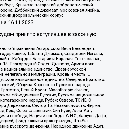
Оренбург, Крымско-татарский добровольческий
орона, Дуббайский джамаат, московская ячейка,
усский добровольческий корпус
 на
16.11.2023
судом принято вступившее в законную
вного Управления Асгардской Веси Беловодья,
годержавию, Таблиги Джамаат, Свидетели Иеговы,
айат Кабарды, Балкарии и Карачая, Союз славян,
т-18, Благородный Орден Дьявола, Армия воли
ое национальное единство, Древнерусской
 нелегальной иммиграции, Кровь и Честь, О
усское национальное единство, Северное Братство,
ровский, Община Коренного Русского народа
атство, Белый Крест, Misanthropic division,
еское объединение Русские, Русское национальное
котатарского народа, Рубеж Севера, ТОЙС, О
ри Державная, Сектор 16, Независимость, Фирма,
д Крю, Союз Славянских Сил Руси, Алля-Аят,
я и свобода, Нация и свобода, W.H.С., Фалунь Дафа,
рупцией, Фонд защиты прав граждан, Штабы
ение русского движения, Народное движение Адат,