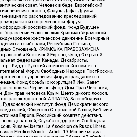
нтический совет, Человек в беде, Европейский
 извлечения органов, Фалунь Дафа, Друзья
рганизация по расследованию преследований
тр либеральной современности, Форум
 Оксфордский российский фонд, Фонд Будущее
е Управление Евангельских Христиан Украинской
еждународное христианское движение, Всемирный
людению за выборами, Республика Польша,
народных Отношений, КРИМСЬКА ПРАВОЗАХИСНА
ы Центральной и Восточной Европы, Фонд Открытой
иональная федерация Канады, Декабристы,
тр , Риддл, Русский антивоенный комитет в
nternational, Форум Свободных Народов ПостРоссии,
дарственного управления, Форум гражданского
рнешнл, Фонд борьбы с коррупцией Инк, Завет
прав человека Чернигов, Фонд Дом Прав Человека,
н, Дом прав человека Крым, Центр дикого лосося,
стов расследователей, АЛЛАТРА, За свободную
д, Гудзоновский институт, Фонд Демократического
сследований, Общество Сторожевой башни, Библии и
сточная Европа, Российский комитет действия,
-расследователей, Служба поддержки, Свободная
 Russie-Libertes, La Asocicion de Rusos Libres,
an Election Monitor, Article 19, Мнение медиа,