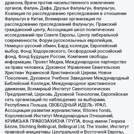
дракона, Врачи против насильственного извлечения
органов, Фалунь Дафа, Друзья Фалуньгун, Фалуньгун,
Коалиция по расследованию преследования в отношении
Фалуньгун в Китае, Всемирная организация по
расследованию преследований Фалуньгун, Пражский
гражданский центр, Ассоциация школ политических
исследований при Совете Европы, Центр либеральной
современности, Форум русскоязычных европейцев,
Немецко-русский обмен, Бард колледж, Европейский
выбор, Фонд Ходорковского, Оксфордский российский
фонд, Фонд Будущее России, Компания свободы
информации, Проект Медиа, Международное партнерство
за права человека, Духовное Управление Евангельских
Христиан Украинской Христианской Церкви, Новое
Поколение, Духовное Учебное Заведение Международный
Библейский Колледж, Международное христианское
движение, Всемирный Институт Саентологических
Предприятий, Церковь Духовной Технологии, Европейская
сеть организаций по наблюдению за выборами,
Республика Польша, СВОБОДНЫЙ ИДЕЛЬ-УРАЛ,
Ассоциация развития журналистики, IStories fonds,
Королевский Институт Международных Отношений,
КРИМСЬКА ПРАВОЗАХИСНА ГРУПА, Фонд имени Генриха
Бёлля, Stichting Bellingcat, Bellingcat Ltd, The Insider, Институт
правовой инициативы Центральной и Восточной Европы,