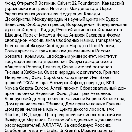
Фонд Открытой Эстонии, Calvert 22 Foundation, Канадский
украинский конгресс, Институт Макдональда-Лорье,
Украинская национальная федерация Канады,
Декабристы, Международный научный центр им Вудро
Вильсона, Свободная пресса, Возрождение, Всеукраинский
духовный центр , Риддл, Русский антивоенный комитет в
Швеции, Проект Медуза, Фонд Андрея Сахарова, Форум
свободной России, Лига Свободных Наций, Transparеncy
International, Форум Свободных Народов ПостРоссии,
Солидарность с гражданским движением в России –
Solidarus, КрымSOS, Свободный университет, Институт
государственного управления, Форум гражданского
общества Россия, Беллона, Союз жителей островов
Тисима и Хабомаи, Съезд народных депутатов, Гринпис
Интернешнл, Фонд борьбы с коррупцией Инк, Завет
церквей TCCN, Агора, Всемирный фонд природы, BDR
Novaja Gazeta-Europe, Алтай проект, Образовательный дом
прав человека Чернигов, Фонд Дом Прав Человека,
Белорусский дом прав человека имени Бориса Звозскова,
Дом прав человека Тбилиси, Дом прав человека Ереван,
Дом прав человека Крым, Центр дикого лосося, TVR
Studios, ТВ Дождь, Центр европейских исследований им
Вилфрида Мартенса, Сетевое объединение журналистов
расследователей, АЛЛАТРА, За свободную Россию,
Свободная Бурятия, Uralic, UnKremlin, Международная