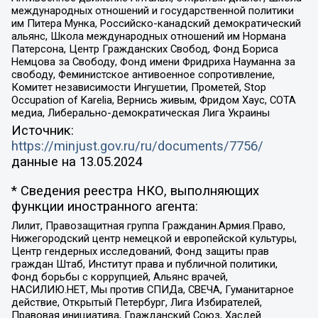
международных отношений и государственной политики
им Питера Мунка, Российско-канадский демократический
альянс, Школа международных отношений им Нормана
Патерсона, Центр Гражданских Свобод, Фонд Бориса
Немцова за Свободу, Фонд имени Фридриха Науманна за
свободу, Феминистское антивоенное сопротивление,
Комитет независимости Ингушетии, Прометей, Stop
Occupation of Karelia, Вернись живым, Фридом Хаус, СОТА
медиа, Либерально-демократическая Лига Украины
Источник:
https://minjust.gov.ru/ru/documents/7756/
данные на
13.05.2024
* Сведения реестра НКО, выполняющих
функции иностранного агента:
Лилит, Правозащитная группа Гражданин.Армия.Право,
Нижегородский центр немецкой и европейской культуры,
Центр гендерных исследований, Фонд защиты прав
граждан Штаб, Институт права и публичной политики,
Фонд борьбы с коррупцией, Альянс врачей,
НАСИЛИЮ.НЕТ, Мы против СПИДа, СВЕЧА, Гуманитарное
действие, Открытый Петербург, Лига Избирателей,
Правовая инициатива, Гражданский Союз, Хасдей