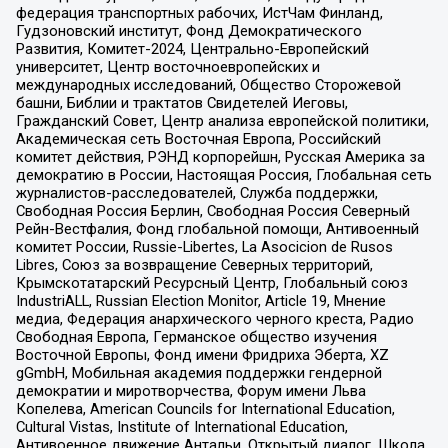
федерация транспортных рабочих, ИстЧам Финланд,
Гудзоновский институт, Фонд Демократического
Развития, Комитет-2024, Центрально-Европейский
университет, Центр восточноевропейских и
международных исследований, Общество Сторожевой
башни, Библии и трактатов Свидетелей Иеговы,
Гражданский Совет, Центр анализа европейской политики,
Академическая сеть Восточная Европа, Российский
комитет действия, РЭНД корпорейшн, Русская Америка за
демократию в России, Настоящая Россия, Глобальная сеть
журналистов-расследователей, Служба поддержки,
Свободная Россия Берлин, Свободная Россия Северный
Рейн-Вестфалия, Фонд глобальной помощи, Антивоенный
комитет России, Russie-Libertes, La Asocicion de Rusos
Libres, Союз за возвращение Северных территорий,
Крымскотатарский Ресурсный Центр, Глобальный союз
IndustriALL, Russian Election Monitor, Article 19, Мнение
медиа, Федерация анархического черного креста, Радио
Свободная Европа, Германское общество изучения
Восточной Европы, Фонд имени Фридриха Эберта, XZ
gGmbH, Мобильная академия поддержки гендерной
демократии и миротворчества, Форум имени Льва
Копелева, American Councils for International Education,
Cultural Vistas, Institute of International Education,
Антивоенное движение Антальи, Открытый диалог, Школа