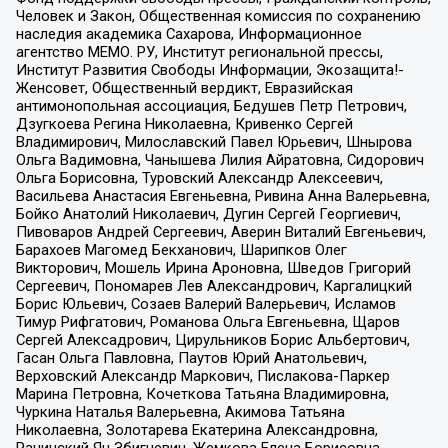
Человек и Закон, Общественная комиссия по сохранению
наследия академика Сахарова, Информационное
агентство МЕМО. РУ, Институт региональной прессы,
Институт Развития Свободы Информации, Экозащита!-
Женсовет, Общественный вердикт, Евразийская
антимонопольная ассоциация, Бедушев Петр Петрович,
Дзугкоева Регина Николаевна, Кривенко Сергей
Владимирович, Милославский Павел Юрьевич, Шнырова
Ольга Вадимовна, Чанышева Лилия Айратовна, Сидорович
Ольга Борисовна, Туровский Александр Алексеевич,
Васильева Анастасия Евгеньевна, Ривина Анна Валерьевна,
Бойко Анатолий Николаевич, Дугин Сергей Георгиевич,
Пивоваров Андрей Сергеевич, Аверин Виталий Евгеньевич,
Барахоев Магомед Бекханович, Шарипков Олег
Викторович, Мошель Ирина Ароновна, Шведов Григорий
Сергеевич, Пономарев Лев Александрович, Каргалицкий
Борис Юльевич, Созаев Валерий Валерьевич, Исламов
Тимур Рифгатович, Романова Ольга Евгеньевна, Щаров
Сергей Алексадрович, Цирульников Борис Альбертович,
Гасан Ольга Павловна, Паутов Юрий Анатольевич,
Верховский Александр Маркович, Пислакова-Паркер
Марина Петровна, Кочеткова Татьяна Владимировна,
Чуркина Наталья Валерьевна, Акимова Татьяна
Николаевна, Золотарева Екатерина Александровна,