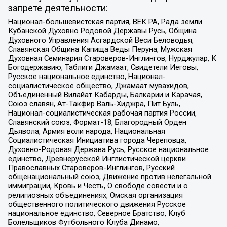
запрете деятельности:
Национал-большевистская партия, ВЕК РА, Рада земли
Кубанской Духовно Родовой Державы Русь, Община
Духовного Управления Асгардской Веси Беловодья,
Славянская Община Капища Веды Перуна, Мужская
Духовная Семинария Староверов-Инглингов, Нурджулар, К
Богодержавию, Таблиги Джамаат, Свидетели Иеговы,
Русское национальное единство, Национал-
социалистическое общество, Джамаат мувахидов,
Объединенный Вилайат Кабарды, Балкарии и Карачая,
Союз славян, Ат-Такфир Валь-Хиджра, Пит Буль,
Национал-социалистическая рабочая партия России,
Славянский союз, Формат-18, Благородный Орден
Дьявола, Армия воли народа, Национальная
Социалистическая Инициатива города Череповца,
Духовно-Родовая Держава Русь, Русское национальное
единство, Древнерусской Инглистической церкви
Православных Староверов-Инглингов, Русский
общенациональный союз, Движение против нелегальной
иммиграции, Кровь и Честь, О свободе совести и о
религиозных объединениях, Омская организация
общественного политического движения Русское
национальное единство, Северное Братство, Клуб
Болельщиков Футбольного Клуба Динамо,