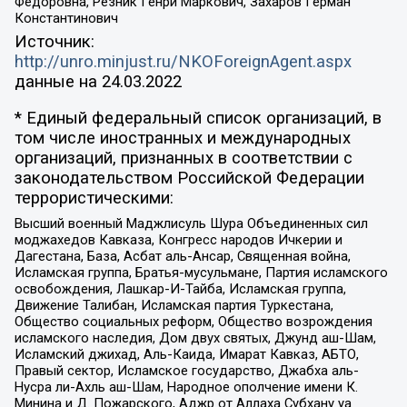
Федоровна, Резник Генри Маркович, Захаров Герман
Константинович
Источник:
http://unro.minjust.ru/NKOForeignAgent.aspx
данные на
24.03.2022
* Единый федеральный список организаций, в
том числе иностранных и международных
организаций, признанных в соответствии с
законодательством Российской Федерации
террористическими:
Высший военный Маджлисуль Шура Объединенных сил
моджахедов Кавказа, Конгресс народов Ичкерии и
Дагестана, База, Асбат аль-Ансар, Священная война,
Исламская группа, Братья-мусульмане, Партия исламского
освобождения, Лашкар-И-Тайба, Исламская группа,
Движение Талибан, Исламская партия Туркестана,
Общество социальных реформ, Общество возрождения
исламского наследия, Дом двух святых, Джунд аш-Шам,
Исламский джихад, Аль-Каида, Имарат Кавказ, АБТО,
Правый сектор, Исламское государство, Джабха аль-
Нусра ли-Ахль аш-Шам, Народное ополчение имени К.
Минина и Д. Пожарского, Аджр от Аллаха Субхану уа