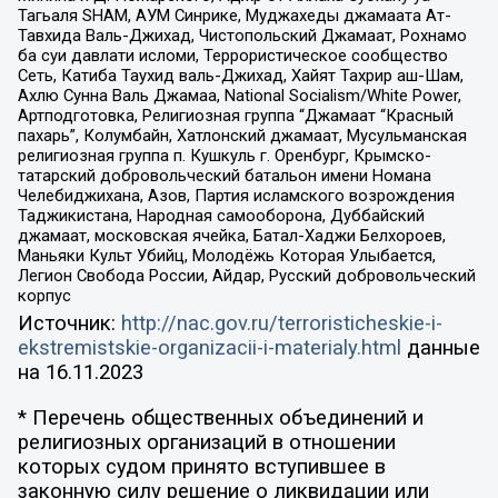
Тагьаля SHAM, АУМ Синрике, Муджахеды джамаата Ат-
Тавхида Валь-Джихад, Чистопольский Джамаат, Рохнамо
ба суи давлати исломи, Террористическое сообщество
Сеть, Катиба Таухид валь-Джихад, Хайят Тахрир аш-Шам,
Ахлю Сунна Валь Джамаа, National Socialism/White Power,
Артподготовка, Религиозная группа “Джамаат “Красный
пахарь”, Колумбайн, Хатлонский джамаат, Мусульманская
религиозная группа п. Кушкуль г. Оренбург, Крымско-
татарский добровольческий батальон имени Номана
Челебиджихана, Азов, Партия исламского возрождения
Таджикистана, Народная самооборона, Дуббайский
джамаат, московская ячейка, Батал-Хаджи Белхороев,
Маньяки Культ Убийц, Молодёжь Которая Улыбается,
Легион Свобода России, Айдар, Русский добровольческий
корпус
Источник:
http://nac.gov.ru/terroristicheskie-i-
ekstremistskie-organizacii-i-materialy.html
данные
на
16.11.2023
* Перечень общественных объединений и
религиозных организаций в отношении
которых судом принято вступившее в
законную силу решение о ликвидации или