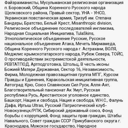
Файзрахманисты, Мусульманская религиозная организация
п. Боровский, Община Коренного Русского народа
Щелковского района, Правый сектор, УНА - УНСО,
Украинская повстанческая армия, Тризуб им. Степана
Бандеры, Братство, Белый Крест, Misanthropic division,
Религиозное объединение последователей инглиизма,
Народная Социальная Инициатива, TulaSkins,
Этнополитическое объединение Русские, Русское
национальное объединение Атака, Мечеть Мирмамеда,
Община Коренного Русского народа г. Астрахани, ВОЛЯ,
Меджлис крымскотатарского народа, Рубеж Севера, ТОЙС,
О противодействии экстремистской деятельности,
РЕВТАТПОД, Артподготовка, Штольц, В честь иконы
Божией Матери Державная, Сектор 16, Независимость,
Фирма, Молодежная правозащитная группа МПГ, Курсом
Правды и Единения, Каракольская инициативная группа,
Автоград Крю, Союз Славянских Сил Руси, Алля-Аят,
Благотворительный пансионат Ак Умут, Русская
республика Русь, Арестантское уголовное единство,
Башкорт, Нация и свобода, Нация и свобода, W.H.С., Фалунь
Дафа, Иртыш Ultras, Русский Патриотический клуб-
Новокузнецк/РПК, Сибирский державный союз, Фонд
борьбы с коррупцией, Фонд защиты прав граждан, Штабы
Навального, Совет граждан СССР Прикубанского округа г.
Краснодара, Мужское государство, Народное