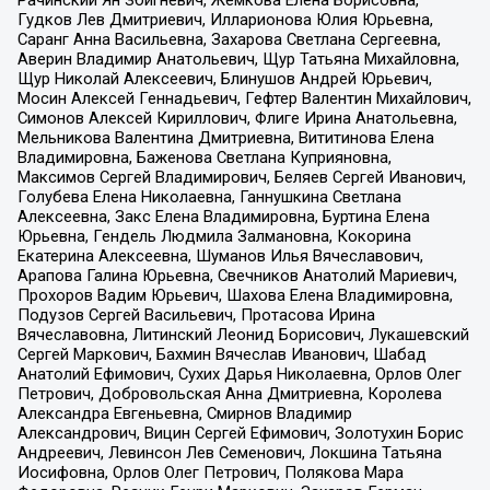
Рачинский Ян Збигневич, Жемкова Елена Борисовна,
Гудков Лев Дмитриевич, Илларионова Юлия Юрьевна,
Саранг Анна Васильевна, Захарова Светлана Сергеевна,
Аверин Владимир Анатольевич, Щур Татьяна Михайловна,
Щур Николай Алексеевич, Блинушов Андрей Юрьевич,
Мосин Алексей Геннадьевич, Гефтер Валентин Михайлович,
Симонов Алексей Кириллович, Флиге Ирина Анатольевна,
Мельникова Валентина Дмитриевна, Вититинова Елена
Владимировна, Баженова Светлана Куприяновна,
Максимов Сергей Владимирович, Беляев Сергей Иванович,
Голубева Елена Николаевна, Ганнушкина Светлана
Алексеевна, Закс Елена Владимировна, Буртина Елена
Юрьевна, Гендель Людмила Залмановна, Кокорина
Екатерина Алексеевна, Шуманов Илья Вячеславович,
Арапова Галина Юрьевна, Свечников Анатолий Мариевич,
Прохоров Вадим Юрьевич, Шахова Елена Владимировна,
Подузов Сергей Васильевич, Протасова Ирина
Вячеславовна, Литинский Леонид Борисович, Лукашевский
Сергей Маркович, Бахмин Вячеслав Иванович, Шабад
Анатолий Ефимович, Сухих Дарья Николаевна, Орлов Олег
Петрович, Добровольская Анна Дмитриевна, Королева
Александра Евгеньевна, Смирнов Владимир
Александрович, Вицин Сергей Ефимович, Золотухин Борис
Андреевич, Левинсон Лев Семенович, Локшина Татьяна
Иосифовна, Орлов Олег Петрович, Полякова Мара