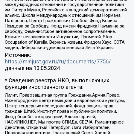
международных отношений и государственной политики
им Питера Мунка, Российско-канадский демократический
альянс, Школа международных отношений им Нормана
Патерсона, Центр Гражданских Свобод, Фонд Бориса
Немцова за Свободу, Фонд имени Фридриха Науманна за
свободу, Феминистское антивоенное сопротивление,
Комитет независимости Ингушетии, Прометей, Stop
Occupation of Karelia, Вернись живым, Фридом Хаус, СОТА
медиа, Либерально-демократическая Лига Украины
Источник:
https://minjust.gov.ru/ru/documents/7756/
данные на
13.05.2024
* Сведения реестра НКО, выполняющих
функции иностранного агента:
Лилит, Правозащитная группа Гражданин.Армия.Право,
Нижегородский центр немецкой и европейской культуры,
Центр гендерных исследований, Фонд защиты прав
граждан Штаб, Институт права и публичной политики,
Фонд борьбы с коррупцией, Альянс врачей,
НАСИЛИЮ.НЕТ, Мы против СПИДа, СВЕЧА, Гуманитарное
действие, Открытый Петербург, Лига Избирателей,
Правовая инициатива, Гражданский Союз, Хасдей