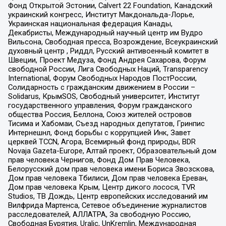
Фонд Открытой Эстонии, Calvert 22 Foundation, Канадский
украинский конгресс, Институт Макдональда-Лорье,
Украинская национальная федерация Канады,
Декабристы, Международный научный центр им Вудро
Вильсона, Свободная пресса, Возрождение, Всеукраинский
духовный центр , Риддл, Русский антивоенный комитет в
Швеции, Проект Медуза, Фонд Андрея Сахарова, Форум
свободной России, Лига Свободных Наций, Transparеncy
International, Форум Свободных Народов ПостРоссии,
Солидарность с гражданским движением в России –
Solidarus, КрымSOS, Свободный университет, Институт
государственного управления, Форум гражданского
общества Россия, Беллона, Союз жителей островов
Тисима и Хабомаи, Съезд народных депутатов, Гринпис
Интернешнл, Фонд борьбы с коррупцией Инк, Завет
церквей TCCN, Агора, Всемирный фонд природы, BDR
Novaja Gazeta-Europe, Алтай проект, Образовательный дом
прав человека Чернигов, Фонд Дом Прав Человека,
Белорусский дом прав человека имени Бориса Звозскова,
Дом прав человека Тбилиси, Дом прав человека Ереван,
Дом прав человека Крым, Центр дикого лосося, TVR
Studios, ТВ Дождь, Центр европейских исследований им
Вилфрида Мартенса, Сетевое объединение журналистов
расследователей, АЛЛАТРА, За свободную Россию,
Свободная Бурятия, Uralic, UnKremlin, Международная