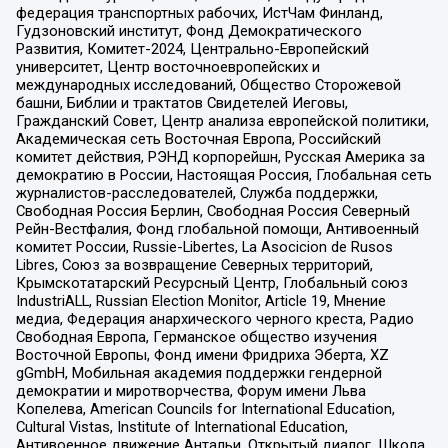
федерация транспортных рабочих, ИстЧам Финланд,
Гудзоновский институт, Фонд Демократического
Развития, Комитет-2024, Центрально-Европейский
университет, Центр восточноевропейских и
международных исследований, Общество Сторожевой
башни, Библии и трактатов Свидетелей Иеговы,
Гражданский Совет, Центр анализа европейской политики,
Академическая сеть Восточная Европа, Российский
комитет действия, РЭНД корпорейшн, Русская Америка за
демократию в России, Настоящая Россия, Глобальная сеть
журналистов-расследователей, Служба поддержки,
Свободная Россия Берлин, Свободная Россия Северный
Рейн-Вестфалия, Фонд глобальной помощи, Антивоенный
комитет России, Russie-Libertes, La Asocicion de Rusos
Libres, Союз за возвращение Северных территорий,
Крымскотатарский Ресурсный Центр, Глобальный союз
IndustriALL, Russian Election Monitor, Article 19, Мнение
медиа, Федерация анархического черного креста, Радио
Свободная Европа, Германское общество изучения
Восточной Европы, Фонд имени Фридриха Эберта, XZ
gGmbH, Мобильная академия поддержки гендерной
демократии и миротворчества, Форум имени Льва
Копелева, American Councils for International Education,
Cultural Vistas, Institute of International Education,
Антивоенное движение Антальи, Открытый диалог, Школа