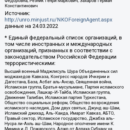
Федоровна, Резник Генри Маркович, Захаров Герман
Константинович
Источник:
http://unro.minjust.ru/NKOForeignAgent.aspx
данные на
24.03.2022
* Единый федеральный список организаций, в
том числе иностранных и международных
организаций, признанных в соответствии с
законодательством Российской Федерации
террористическими:
Высший военный Маджлисуль Шура Объединенных сил
моджахедов Кавказа, Конгресс народов Ичкерии и
Дагестана, База, Асбат аль-Ансар, Священная война,
Исламская группа, Братья-мусульмане, Партия исламского
освобождения, Лашкар-И-Тайба, Исламская группа,
Движение Талибан, Исламская партия Туркестана,
Общество социальных реформ, Общество возрождения
исламского наследия, Дом двух святых, Джунд аш-Шам,
Исламский джихад, Аль-Каида, Имарат Кавказ, АБТО,
Правый сектор, Исламское государство, Джабха аль-
Нусра ли-Ахль аш-Шам, Народное ополчение имени К.
Минина и Д. Пожарского, Аджр от Аллаха Субхану уа