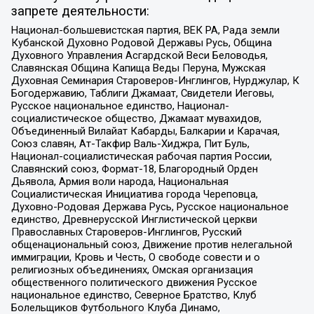
запрете деятельности:
Национал-большевистская партия, ВЕК РА, Рада земли
Кубанской Духовно Родовой Державы Русь, Община
Духовного Управления Асгардской Веси Беловодья,
Славянская Община Капища Веды Перуна, Мужская
Духовная Семинария Староверов-Инглингов, Нурджулар, К
Богодержавию, Таблиги Джамаат, Свидетели Иеговы,
Русское национальное единство, Национал-
социалистическое общество, Джамаат мувахидов,
Объединенный Вилайат Кабарды, Балкарии и Карачая,
Союз славян, Ат-Такфир Валь-Хиджра, Пит Буль,
Национал-социалистическая рабочая партия России,
Славянский союз, Формат-18, Благородный Орден
Дьявола, Армия воли народа, Национальная
Социалистическая Инициатива города Череповца,
Духовно-Родовая Держава Русь, Русское национальное
единство, Древнерусской Инглистической церкви
Православных Староверов-Инглингов, Русский
общенациональный союз, Движение против нелегальной
иммиграции, Кровь и Честь, О свободе совести и о
религиозных объединениях, Омская организация
общественного политического движения Русское
национальное единство, Северное Братство, Клуб
Болельщиков Футбольного Клуба Динамо,