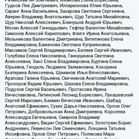
Рачинский Ян Збигневич, Жемкова Елена Борисовна,
Гудков Лев Дмитриевич, Илларионова Юлия Юрьевна,
Саранг Анна Васильевна, Захарова Светлана Сергеевна,
Аверин Владимир Анатольевич, Щур Татьяна Михайловна,
Щур Николай Алексеевич, Блинушов Андрей Юрьевич,
Мосин Алексей Геннадьевич, Гефтер Валентин Михайлович,
Симонов Алексей Кириллович, Флиге Ирина Анатольевна,
Мельникова Валентина Дмитриевна, Вититинова Елена
Владимировна, Баженова Светлана Куприяновна,
Максимов Сергей Владимирович, Беляев Сергей Иванович,
Голубева Елена Николаевна, Ганнушкина Светлана
Алексеевна, Закс Елена Владимировна, Буртина Елена
Юрьевна, Гендель Людмила Залмановна, Кокорина
Екатерина Алексеевна, Шуманов Илья Вячеславович,
Арапова Галина Юрьевна, Свечников Анатолий Мариевич,
Прохоров Вадим Юрьевич, Шахова Елена Владимировна,
Подузов Сергей Васильевич, Протасова Ирина
Вячеславовна, Литинский Леонид Борисович, Лукашевский
Сергей Маркович, Бахмин Вячеслав Иванович, Шабад
Анатолий Ефимович, Сухих Дарья Николаевна, Орлов Олег
Петрович, Добровольская Анна Дмитриевна, Королева
Александра Евгеньевна, Смирнов Владимир
Александрович, Вицин Сергей Ефимович, Золотухин Борис
Андреевич, Левинсон Лев Семенович, Локшина Татьяна
Иосифовна, Орлов Олег Петрович, Полякова Мара