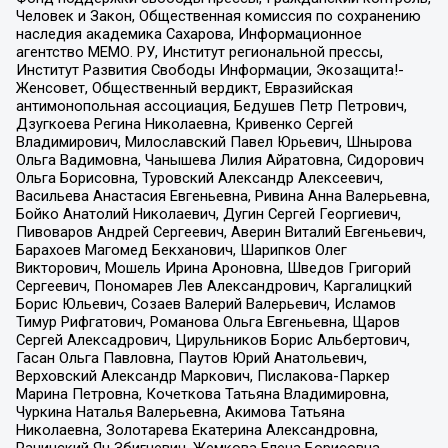
Человек и Закон, Общественная комиссия по сохранению
наследия академика Сахарова, Информационное
агентство МЕМО. РУ, Институт региональной прессы,
Институт Развития Свободы Информации, Экозащита!-
Женсовет, Общественный вердикт, Евразийская
антимонопольная ассоциация, Бедушев Петр Петрович,
Дзугкоева Регина Николаевна, Кривенко Сергей
Владимирович, Милославский Павел Юрьевич, Шнырова
Ольга Вадимовна, Чанышева Лилия Айратовна, Сидорович
Ольга Борисовна, Туровский Александр Алексеевич,
Васильева Анастасия Евгеньевна, Ривина Анна Валерьевна,
Бойко Анатолий Николаевич, Дугин Сергей Георгиевич,
Пивоваров Андрей Сергеевич, Аверин Виталий Евгеньевич,
Барахоев Магомед Бекханович, Шарипков Олег
Викторович, Мошель Ирина Ароновна, Шведов Григорий
Сергеевич, Пономарев Лев Александрович, Каргалицкий
Борис Юльевич, Созаев Валерий Валерьевич, Исламов
Тимур Рифгатович, Романова Ольга Евгеньевна, Щаров
Сергей Алексадрович, Цирульников Борис Альбертович,
Гасан Ольга Павловна, Паутов Юрий Анатольевич,
Верховский Александр Маркович, Пислакова-Паркер
Марина Петровна, Кочеткова Татьяна Владимировна,
Чуркина Наталья Валерьевна, Акимова Татьяна
Николаевна, Золотарева Екатерина Александровна,