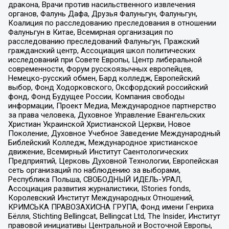
дракона, Врачи против насильственного извлечения
органов, Фалунь Дафа, Друзья Фалуньгун, Фалуньгун,
Коалиция по расследованию преследования в отношении
Фалуньгун в Китае, Всемирная организация по
расследованию преследований Фалуньгун, Пражский
гражданский центр, Ассоциация школ политических
исследований при Совете Европы, Центр либеральной
современности, Форум русскоязычных европейцев,
Немецко-русский обмен, Бард колледж, Европейский
выбор, Фонд Ходорковского, Оксфордский российский
фонд, Фонд Будущее России, Компания свободы
информации, Проект Медиа, Международное партнерство
за права человека, Духовное Управление Евангельских
Христиан Украинской Христианской Церкви, Новое
Поколение, Духовное Учебное Заведение Международный
Библейский Колледж, Международное христианское
движение, Всемирный Институт Саентологических
Предприятий, Церковь Духовной Технологии, Европейская
сеть организаций по наблюдению за выборами,
Республика Польша, СВОБОДНЫЙ ИДЕЛЬ-УРАЛ,
Ассоциация развития журналистики, IStories fonds,
Королевский Институт Международных Отношений,
КРИМСЬКА ПРАВОЗАХИСНА ГРУПА, Фонд имени Генриха
Бёлля, Stichting Bellingcat, Bellingcat Ltd, The Insider, Институт
правовой инициативы Центральной и Восточной Европы,