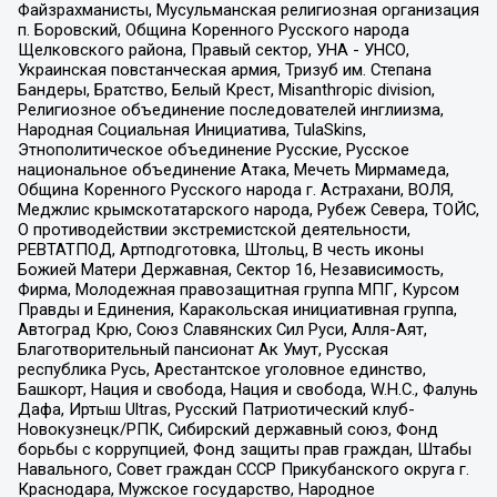
Файзрахманисты, Мусульманская религиозная организация
п. Боровский, Община Коренного Русского народа
Щелковского района, Правый сектор, УНА - УНСО,
Украинская повстанческая армия, Тризуб им. Степана
Бандеры, Братство, Белый Крест, Misanthropic division,
Религиозное объединение последователей инглиизма,
Народная Социальная Инициатива, TulaSkins,
Этнополитическое объединение Русские, Русское
национальное объединение Атака, Мечеть Мирмамеда,
Община Коренного Русского народа г. Астрахани, ВОЛЯ,
Меджлис крымскотатарского народа, Рубеж Севера, ТОЙС,
О противодействии экстремистской деятельности,
РЕВТАТПОД, Артподготовка, Штольц, В честь иконы
Божией Матери Державная, Сектор 16, Независимость,
Фирма, Молодежная правозащитная группа МПГ, Курсом
Правды и Единения, Каракольская инициативная группа,
Автоград Крю, Союз Славянских Сил Руси, Алля-Аят,
Благотворительный пансионат Ак Умут, Русская
республика Русь, Арестантское уголовное единство,
Башкорт, Нация и свобода, Нация и свобода, W.H.С., Фалунь
Дафа, Иртыш Ultras, Русский Патриотический клуб-
Новокузнецк/РПК, Сибирский державный союз, Фонд
борьбы с коррупцией, Фонд защиты прав граждан, Штабы
Навального, Совет граждан СССР Прикубанского округа г.
Краснодара, Мужское государство, Народное