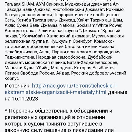
Тагьаля SHAM, АУМ Синрике, Муджахеды джамаата Ат-
Тавхида Валь-Джихад, Чистопольский Джамаат, Рохнамо
ба суи давлати исломи, Террористическое сообщество
Сеть, Катиба Таухид валь-Джихад, Хайят Тахрир аш-Шам,
Ахлю Сунна Валь Джамаа, National Socialism/White Power,
Артподготовка, Религиозная группа “Джамаат “Красный
пахарь”, Колумбайн, Хатлонский джамаат, Мусульманская
религиозная группа п. Кушкуль г. Оренбург, Крымско-
татарский добровольческий батальон имени Номана
Челебиджихана, Азов, Партия исламского возрождения
Таджикистана, Народная самооборона, Дуббайский
джамаат, московская ячейка, Батал-Хаджи Белхороев,
Маньяки Культ Убийц, Молодёжь Которая Улыбается,
Легион Свобода России, Айдар, Русский добровольческий
корпус
Источник:
http://nac.gov.ru/terroristicheskie-i-
ekstremistskie-organizacii-i-materialy.html
данные
на
16.11.2023
* Перечень общественных объединений и
религиозных организаций в отношении
которых судом принято вступившее в
законную силу решение о ликвидации или