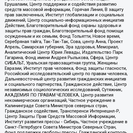
Ерушалаим, Центр поддержки и содействия развитию
средств массовой информации, Горячая Линия, В защиту
прав заключенных, Институт глобализации и социальных
движений, Центр социально-информационных инициатив
Действие, Благотворительный фонд охраны здоровья и
защиты прав граждан, Благотворительный фонд помощи
осужденным и их семьям, Фонд Тольятти, Новое время,
Серебряная тайга, Так-Так-Так, Сова, центр Анна, Проект
Апрель, Самарская губерния, Эра здоровья, Мемориал,
Аналитический Центр Юрия Левады, Издательство Парк
Гагарина, Фонд имени Андрея Рылькова, Сфера, Центр
СИБАЛЬТ, Уральская правозащитная группа, Женщины
Евразии, Институт прав человека, Фонд защиты гласности,
Российский исследовательский центр по правам человека,
Дальневосточный центр развития гражданских инициатив
и социального партнерства, Гражданское действие, Центр
независимых социологических исследований, Сутяжник,
АКАДЕМИЯ ПО ПРАВАМ ЧЕЛОВЕКА, Центр развития
некоммерческих организаций, Частное учреждение в
Калининграде Совета Министров северных стран,
Гражданское содействие, Трансперенси Интернешнл-Р,
Центр Защиты Прав Средств Массовой Информации,
Институт развития прессы - Сибирь, Частное учреждение в
Санкт-Петербурге Совета Министров Северных Стран,
Фонд поддержки свободы прессы, Гражданский контроль,