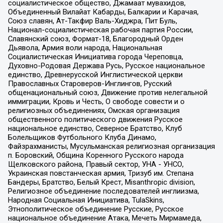
социалистическое общество, Джамаат мувахидов,
Объединенный Вилайат Кабарды, Балкарии и Карачая,
Союз славян, Ат-Такфир Валь-Хиджра, Пит Буль,
Национал-социалистическая рабочая партия России,
Славянский союз, Формат-18, Благородный Орден
Дьявола, Армия воли народа, Национальная
Социалистическая Инициатива города Череповца,
Духовно-Родовая Держава Русь, Русское национальное
единство, Древнерусской Инглистической церкви
Православных Староверов-Инглингов, Русский
общенациональный союз, Движение против нелегальной
иммиграции, Кровь и Честь, О свободе совести и о
религиозных объединениях, Омская организация
общественного политического движения Русское
национальное единство, Северное Братство, Клуб
Болельщиков Футбольного Клуба Динамо,
Файзрахманисты, Мусульманская религиозная организация
п. Боровский, Община Коренного Русского народа
Щелковского района, Правый сектор, УНА - УНСО,
Украинская повстанческая армия, Тризуб им. Степана
Бандеры, Братство, Белый Крест, Misanthropic division,
Религиозное объединение последователей инглиизма,
Народная Социальная Инициатива, TulaSkins,
Этнополитическое объединение Русские, Русское
национальное объединение Атака, Мечеть Мирмамеда,