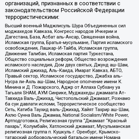
организаций, признанных в соответствии с
законодательством Российской Федерации
террористическими:
Высший военный Маджлисуль Шура Объединенных сил
моджахедов Кавказа, Конгресс народов Ичкерии и
Дагестана, База, Асбат аль-Ансар, Священная война,
Исламская группа, Братья-мусульмане, Партия исламского
освобождения, Лашкар-И-Тайба, Исламская группа,
Движение Талибан, Исламская партия Туркестана,
Общество социальных реформ, Общество возрождения
исламского наследия, Дом двух святых, Джунд аш-Шам,
Исламский джихад, Аль-Каида, Имарат Кавказ, АБТО,
Правый сектор, Исламское государство, Джабха аль-
Нусра ли-Ахль аш-Шам, Народное ополчение имени К.
Минина и Д. Пожарского, Аджр от Аллаха Субхану уа
Тагьаля SHAM, АУМ Синрике, Муджахеды джамаата Ат-
Тавхида Валь-Джихад, Чистопольский Джамаат, Рохнамо
ба суи давлати исломи, Террористическое сообщество
Сеть, Катиба Таухид валь-Джихад, Хайят Тахрир аш-Шам,
Ахлю Сунна Валь Джамаа, National Socialism/White Power,
Артподготовка, Религиозная группа “Джамаат “Красный
пахарь”, Колумбайн, Хатлонский джамаат, Мусульманская
религиозная группа п. Кушкуль г. Оренбург, Крымско-
татарский добровольческий батальон имени Номана