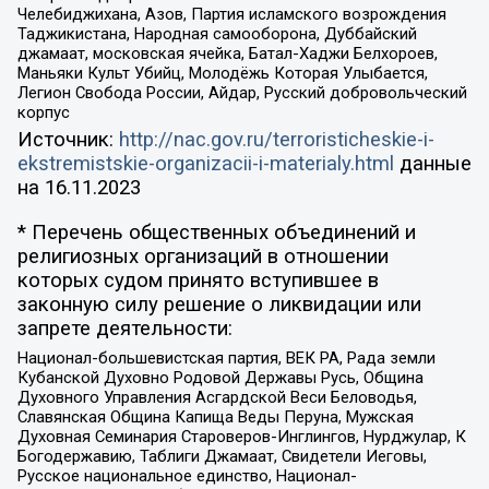
Челебиджихана, Азов, Партия исламского возрождения
Таджикистана, Народная самооборона, Дуббайский
джамаат, московская ячейка, Батал-Хаджи Белхороев,
Маньяки Культ Убийц, Молодёжь Которая Улыбается,
Легион Свобода России, Айдар, Русский добровольческий
корпус
Источник:
http://nac.gov.ru/terroristicheskie-i-
ekstremistskie-organizacii-i-materialy.html
данные
на
16.11.2023
* Перечень общественных объединений и
религиозных организаций в отношении
которых судом принято вступившее в
законную силу решение о ликвидации или
запрете деятельности:
Национал-большевистская партия, ВЕК РА, Рада земли
Кубанской Духовно Родовой Державы Русь, Община
Духовного Управления Асгардской Веси Беловодья,
Славянская Община Капища Веды Перуна, Мужская
Духовная Семинария Староверов-Инглингов, Нурджулар, К
Богодержавию, Таблиги Джамаат, Свидетели Иеговы,
Русское национальное единство, Национал-