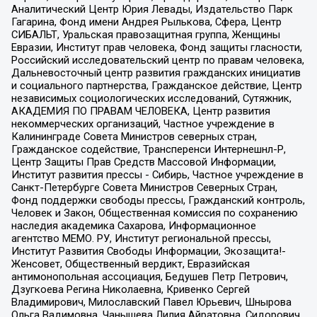
Аналитический Центр Юрия Левады, Издательство Парк
Гагарина, Фонд имени Андрея Рылькова, Сфера, Центр
СИБАЛЬТ, Уральская правозащитная группа, Женщины
Евразии, Институт прав человека, Фонд защиты гласности,
Российский исследовательский центр по правам человека,
Дальневосточный центр развития гражданских инициатив
и социального партнерства, Гражданское действие, Центр
независимых социологических исследований, Сутяжник,
АКАДЕМИЯ ПО ПРАВАМ ЧЕЛОВЕКА, Центр развития
некоммерческих организаций, Частное учреждение в
Калининграде Совета Министров северных стран,
Гражданское содействие, Трансперенси Интернешнл-Р,
Центр Защиты Прав Средств Массовой Информации,
Институт развития прессы - Сибирь, Частное учреждение в
Санкт-Петербурге Совета Министров Северных Стран,
Фонд поддержки свободы прессы, Гражданский контроль,
Человек и Закон, Общественная комиссия по сохранению
наследия академика Сахарова, Информационное
агентство МЕМО. РУ, Институт региональной прессы,
Институт Развития Свободы Информации, Экозащита!-
Женсовет, Общественный вердикт, Евразийская
антимонопольная ассоциация, Бедушев Петр Петрович,
Дзугкоева Регина Николаевна, Кривенко Сергей
Владимирович, Милославский Павел Юрьевич, Шнырова
Ольга Вадимовна, Чанышева Лилия Айратовна, Сидорович