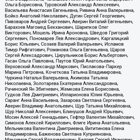
Ольга Борисовна, Туровский Александр Алексеевич,
Васильева Анастасия Евгеньевна, Ривина Анна Валерьевна,
Бойко Анатолий Николаевич, Дугин Сергей Георгиевич,
Пивоваров Андрей Сергеевич, Аверин Виталий Евгеньевич,
Барахоев Магомед Бекханович, Шарипков Олег
Викторович, Мошель Ирина Ароновна, Шведов Григорий
Сергеевич, Пономарев Лев Александрович, Каргалицкий
Борис Юльевич, Созаев Валерий Валерьевич, Исламов
Тимур Рифгатович, Романова Ольга Евгеньевна, Щаров
Сергей Алексадрович, Цирульников Борис Альбертович,
Гасан Ольга Павловна, Паутов Юрий Анатольевич,
Верховский Александр Маркович, Пислакова-Паркер
Марина Петровна, Кочеткова Татьяна Владимировна,
Чуркина Наталья Валерьевна, Акимова Татьяна
Николаевна, Золотарева Екатерина Александровна,
Рачинский Ян Збигневич, Жемкова Елена Борисовна,
Гудков Лев Дмитриевич, Илларионова Юлия Юрьевна,
Саранг Анна Васильевна, Захарова Светлана Сергеевна,
Аверин Владимир Анатольевич, Щур Татьяна Михайловна,
Щур Николай Алексеевич, Блинушов Андрей Юрьевич,
Мосин Алексей Геннадьевич, Гефтер Валентин Михайлович,
Симонов Алексей Кириллович, Флиге Ирина Анатольевна,
Мельникова Валентина Дмитриевна, Вититинова Елена
Владимировна, Баженова Светлана Куприяновна,
Максимов Сергей Владимирович, Беляев Сергей Иванович,