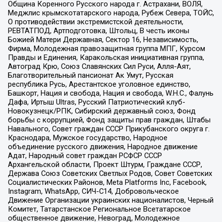
Община Коренного Русского народа г. Астрахани, ВОЛЯ,
Меджлис крымскотатарского народа, Рубеж Севера, ТОЙС,
О противодействии экстремистской деятельности,
РЕВТАТПОД, Артподготовка, Штольц, В честь иконы
Божией Матери Державная, Сектор 16, Независимость,
Фирма, Молодежная правозащитная группа МПГ, Курсом
Правды и Единения, Каракольская инициативная группа,
Автоград Крю, Союз Славянских Сил Руси, Алля-Аят,
Благотворительный пансионат Ак Умут, Русская
республика Русь, Арестантское уголовное единство,
Башкорт, Нация и свобода, Нация и свобода, W.H.С., Фалунь
Дафа, Иртыш Ultras, Русский Патриотический клуб-
Новокузнецк/РПК, Сибирский державный союз, Фонд
борьбы с коррупцией, Фонд защиты прав граждан, Штабы
Навального, Совет граждан СССР Прикубанского округа г.
Краснодара, Мужское государство, Народное
объединение русского движения, Народное движение
Адат, Народный совет граждан РСФСР СССР
Архангельской области, Проект Штурм, Граждане СССР,
Держава Союз Советских Светлых Родов, Совет Советских
Социалистических Районов, Meta Platforms Inc, Facebook,
Instagram, WhatsApp, СИЧ-С14, Добровольческое
Движение Организации украинских националистов, Черный
Комитет, Татарстанское Региональное Всетатарское
общественное движение, Невоград, Молодежное