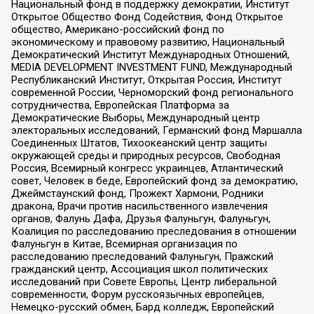
Национальный фонд в поддержку демократии, Институт
Открытое Общество Фонд Содействия, Фонд Открытое
общество, Американо-российский фонд по
экономическому и правовому развитию, Национальный
Демократический Институт Международных Отношений,
MEDIA DEVELOPMENT INVESTMENT FUND, Международный
Республиканский Институт, Открытая Россия, Институт
современной России, Черноморский фонд регионального
сотрудничества, Европейская Платформа за
Демократические Выборы, Международный центр
электоральных исследований, Германский фонд Маршалла
Соединенных Штатов, Тихоокеанский центр защиты
окружающей среды и природных ресурсов, Свободная
Россия, Всемирный конгресс украинцев, Атлантический
совет, Человек в беде, Европейский фонд за демократию,
Джеймстаунский фонд, Прожект Хармони, Родники
дракона, Врачи против насильственного извлечения
органов, Фалунь Дафа, Друзья Фалуньгун, Фалуньгун,
Коалиция по расследованию преследования в отношении
Фалуньгун в Китае, Всемирная организация по
расследованию преследований Фалуньгун, Пражский
гражданский центр, Ассоциация школ политических
исследований при Совете Европы, Центр либеральной
современности, Форум русскоязычных европейцев,
Немецко-русский обмен, Бард колледж, Европейский