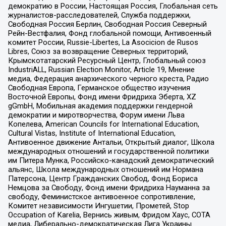
демократию в России, Настоящая Россия, Глобальная сеть
журналистов-расследователей, Служба поддержки,
Свободная Россия Берлин, Свободная Россия Северный
Рейн-Вестфалия, Фонд глобальной помощи, Антивоенный
комитет России, Russie-Libertes, La Asocicion de Rusos
Libres, Союз за возвращение Северных территорий,
Крымскотатарский Ресурсный Центр, Глобальный союз
IndustriALL, Russian Election Monitor, Article 19, Мнение
медиа, Федерация анархического черного креста, Радио
Свободная Европа, Германское общество изучения
Восточной Европы, Фонд имени Фридриха Эберта, XZ
gGmbH, Мобильная академия поддержки гендерной
демократии и миротворчества, Форум имени Льва
Копелева, American Councils for International Education,
Cultural Vistas, Institute of International Education,
Антивоенное движение Антальи, Открытый диалог, Школа
международных отношений и государственной политики
им Питера Мунка, Российско-канадский демократический
альянс, Школа международных отношений им Нормана
Патерсона, Центр Гражданских Свобод, Фонд Бориса
Немцова за Свободу, Фонд имени Фридриха Науманна за
свободу, Феминистское антивоенное сопротивление,
Комитет независимости Ингушетии, Прометей, Stop
Occupation of Karelia, Вернись живым, Фридом Хаус, СОТА
медиа, Либерально-демократическая Лига Украины