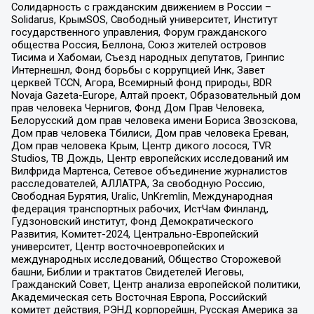
Солидарность с гражданским движением в России –
Solidarus, КрымSOS, Свободный университет, Институт
государственного управления, Форум гражданского
общества Россия, Беллона, Союз жителей островов
Тисима и Хабомаи, Съезд народных депутатов, Гринпис
Интернешнл, Фонд борьбы с коррупцией Инк, Завет
церквей TCCN, Агора, Всемирный фонд природы, BDR
Novaja Gazeta-Europe, Алтай проект, Образовательный дом
прав человека Чернигов, Фонд Дом Прав Человека,
Белорусский дом прав человека имени Бориса Звозскова,
Дом прав человека Тбилиси, Дом прав человека Ереван,
Дом прав человека Крым, Центр дикого лосося, TVR
Studios, ТВ Дождь, Центр европейских исследований им
Вилфрида Мартенса, Сетевое объединение журналистов
расследователей, АЛЛАТРА, За свободную Россию,
Свободная Бурятия, Uralic, UnKremlin, Международная
федерация транспортных рабочих, ИстЧам Финланд,
Гудзоновский институт, Фонд Демократического
Развития, Комитет-2024, Центрально-Европейский
университет, Центр восточноевропейских и
международных исследований, Общество Сторожевой
башни, Библии и трактатов Свидетелей Иеговы,
Гражданский Совет, Центр анализа европейской политики,
Академическая сеть Восточная Европа, Российский
комитет действия, РЭНД корпорейшн, Русская Америка за