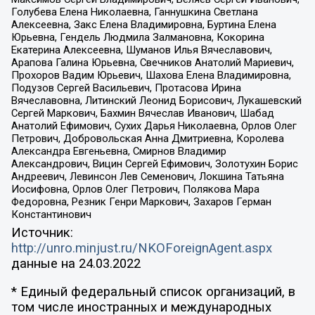
Голубева Елена Николаевна, Ганнушкина Светлана
Алексеевна, Закс Елена Владимировна, Буртина Елена
Юрьевна, Гендель Людмила Залмановна, Кокорина
Екатерина Алексеевна, Шуманов Илья Вячеславович,
Арапова Галина Юрьевна, Свечников Анатолий Мариевич,
Прохоров Вадим Юрьевич, Шахова Елена Владимировна,
Подузов Сергей Васильевич, Протасова Ирина
Вячеславовна, Литинский Леонид Борисович, Лукашевский
Сергей Маркович, Бахмин Вячеслав Иванович, Шабад
Анатолий Ефимович, Сухих Дарья Николаевна, Орлов Олег
Петрович, Добровольская Анна Дмитриевна, Королева
Александра Евгеньевна, Смирнов Владимир
Александрович, Вицин Сергей Ефимович, Золотухин Борис
Андреевич, Левинсон Лев Семенович, Локшина Татьяна
Иосифовна, Орлов Олег Петрович, Полякова Мара
Федоровна, Резник Генри Маркович, Захаров Герман
Константинович
Источник:
http://unro.minjust.ru/NKOForeignAgent.aspx
данные на
24.03.2022
* Единый федеральный список организаций, в
том числе иностранных и международных