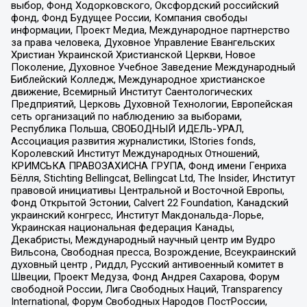
выбор, Фонд Ходорковского, Оксфордский российский
фонд, Фонд Будущее России, Компания свободы
информации, Проект Медиа, Международное партнерство
за права человека, Духовное Управление Евангельских
Христиан Украинской Христианской Церкви, Новое
Поколение, Духовное Учебное Заведение Международный
Библейский Колледж, Международное христианское
движение, Всемирный Институт Саентологических
Предприятий, Церковь Духовной Технологии, Европейская
сеть организаций по наблюдению за выборами,
Республика Польша, СВОБОДНЫЙ ИДЕЛЬ-УРАЛ,
Ассоциация развития журналистики, IStories fonds,
Королевский Институт Международных Отношений,
КРИМСЬКА ПРАВОЗАХИСНА ГРУПА, Фонд имени Генриха
Бёлля, Stichting Bellingcat, Bellingcat Ltd, The Insider, Институт
правовой инициативы Центральной и Восточной Европы,
Фонд Открытой Эстонии, Calvert 22 Foundation, Канадский
украинский конгресс, Институт Макдональда-Лорье,
Украинская национальная федерация Канады,
Декабристы, Международный научный центр им Вудро
Вильсона, Свободная пресса, Возрождение, Всеукраинский
духовный центр , Риддл, Русский антивоенный комитет в
Швеции, Проект Медуза, Фонд Андрея Сахарова, Форум
свободной России, Лига Свободных Наций, Transparеncy
International, Форум Свободных Народов ПостРоссии,