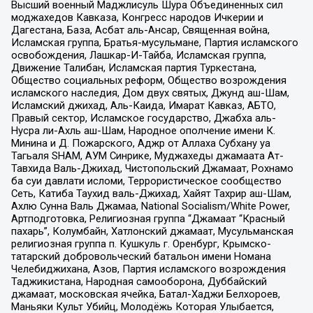
Высший военный Маджлисуль Шура Объединенных сил
моджахедов Кавказа, Конгресс народов Ичкерии и
Дагестана, База, Асбат аль-Ансар, Священная война,
Исламская группа, Братья-мусульмане, Партия исламского
освобождения, Лашкар-И-Тайба, Исламская группа,
Движение Талибан, Исламская партия Туркестана,
Общество социальных реформ, Общество возрождения
исламского наследия, Дом двух святых, Джунд аш-Шам,
Исламский джихад, Аль-Каида, Имарат Кавказ, АБТО,
Правый сектор, Исламское государство, Джабха аль-
Нусра ли-Ахль аш-Шам, Народное ополчение имени К.
Минина и Д. Пожарского, Аджр от Аллаха Субхану уа
Тагьаля SHAM, АУМ Синрике, Муджахеды джамаата Ат-
Тавхида Валь-Джихад, Чистопольский Джамаат, Рохнамо
ба суи давлати исломи, Террористическое сообщество
Сеть, Катиба Таухид валь-Джихад, Хайят Тахрир аш-Шам,
Ахлю Сунна Валь Джамаа, National Socialism/White Power,
Артподготовка, Религиозная группа “Джамаат “Красный
пахарь”, Колумбайн, Хатлонский джамаат, Мусульманская
религиозная группа п. Кушкуль г. Оренбург, Крымско-
татарский добровольческий батальон имени Номана
Челебиджихана, Азов, Партия исламского возрождения
Таджикистана, Народная самооборона, Дуббайский
джамаат, московская ячейка, Батал-Хаджи Белхороев,
Маньяки Культ Убийц, Молодёжь Которая Улыбается,