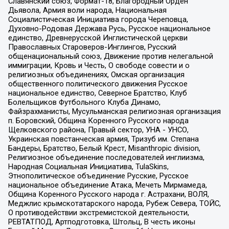
Славянский союз, Формат-18, Благородный Орден
Дьявола, Армия воли народа, Национальная
Социалистическая Инициатива города Череповца,
Духовно-Родовая Держава Русь, Русское национальное
единство, Древнерусской Инглистической церкви
Православных Староверов-Инглингов, Русский
общенациональный союз, Движение против нелегальной
иммиграции, Кровь и Честь, О свободе совести и о
религиозных объединениях, Омская организация
общественного политического движения Русское
национальное единство, Северное Братство, Клуб
Болельщиков Футбольного Клуба Динамо,
Файзрахманисты, Мусульманская религиозная организация
п. Боровский, Община Коренного Русского народа
Щелковского района, Правый сектор, УНА - УНСО,
Украинская повстанческая армия, Тризуб им. Степана
Бандеры, Братство, Белый Крест, Misanthropic division,
Религиозное объединение последователей инглиизма,
Народная Социальная Инициатива, TulaSkins,
Этнополитическое объединение Русские, Русское
национальное объединение Атака, Мечеть Мирмамеда,
Община Коренного Русского народа г. Астрахани, ВОЛЯ,
Меджлис крымскотатарского народа, Рубеж Севера, ТОЙС,
О противодействии экстремистской деятельности,
РЕВТАТПОД, Артподготовка, Штольц, В честь иконы