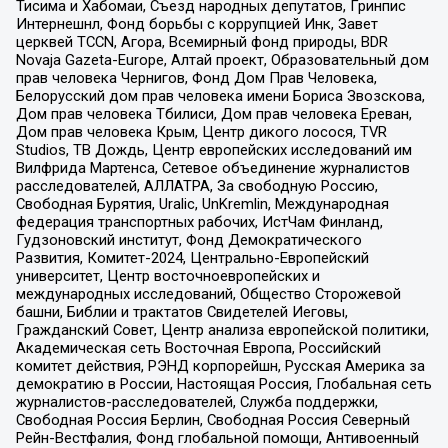
Тисима и Хабомаи, Съезд народных депутатов, Гринпис
Интернешнл, Фонд борьбы с коррупцией Инк, Завет
церквей TCCN, Агора, Всемирный фонд природы, BDR
Novaja Gazeta-Europe, Алтай проект, Образовательный дом
прав человека Чернигов, Фонд Дом Прав Человека,
Белорусский дом прав человека имени Бориса Звозскова,
Дом прав человека Тбилиси, Дом прав человека Ереван,
Дом прав человека Крым, Центр дикого лосося, TVR
Studios, ТВ Дождь, Центр европейских исследований им
Вилфрида Мартенса, Сетевое объединение журналистов
расследователей, АЛЛАТРА, За свободную Россию,
Свободная Бурятия, Uralic, UnKremlin, Международная
федерация транспортных рабочих, ИстЧам Финланд,
Гудзоновский институт, Фонд Демократического
Развития, Комитет-2024, Центрально-Европейский
университет, Центр восточноевропейских и
международных исследований, Общество Сторожевой
башни, Библии и трактатов Свидетелей Иеговы,
Гражданский Совет, Центр анализа европейской политики,
Академическая сеть Восточная Европа, Российский
комитет действия, РЭНД корпорейшн, Русская Америка за
демократию в России, Настоящая Россия, Глобальная сеть
журналистов-расследователей, Служба поддержки,
Свободная Россия Берлин, Свободная Россия Северный
Рейн-Вестфалия, Фонд глобальной помощи, Антивоенный