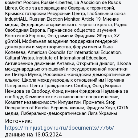
комитет России, Russie-Libertes, La Asocicion de Rusos
Libres, Союз за возвращение Северных территорий,
Крымскотатарский Ресурсный Центр, Глобальный союз
IndustriALL, Russian Election Monitor, Article 19, Мнение
медиа, Федерация анархического черного креста, Радио
Свободная Европа, Германское общество изучения
Восточной Европы, Фонд имени Фридриха Эберта, XZ
gGmbH, Мобильная академия поддержки гендерной
демократии и миротворчества, Форум имени Льва
Копелева, American Councils for International Education,
Cultural Vistas, Institute of International Education,
Антивоенное движение Антальи, Открытый диалог, Школа
международных отношений и государственной политики
им Питера Мунка, Российско-канадский демократический
альянс, Школа международных отношений им Нормана
Патерсона, Центр Гражданских Свобод, Фонд Бориса
Немцова за Свободу, Фонд имени Фридриха Науманна за
свободу, Феминистское антивоенное сопротивление,
Комитет независимости Ингушетии, Прометей, Stop
Occupation of Karelia, Вернись живым, Фридом Хаус, СОТА
медиа, Либерально-демократическая Лига Украины
Источник:
https://minjust.gov.ru/ru/documents/7756/
данные на
13.05.2024