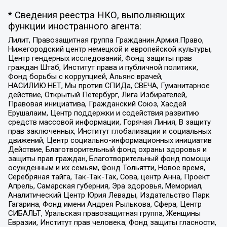
* Сведения реестра НКО, выполняющих
функции иностранного агента:
Лилит, Правозащитная группа Гражданин.Армия.Право,
Нижегородский центр немецкой и европейской культуры,
Центр гендерных исследований, Фонд защиты прав
граждан Штаб, Институт права и публичной политики,
Фонд борьбы с коррупцией, Альянс врачей,
НАСИЛИЮ.НЕТ, Мы против СПИДа, СВЕЧА, Гуманитарное
действие, Открытый Петербург, Лига Избирателей,
Правовая инициатива, Гражданский Союз, Хасдей
Ерушалаим, Центр поддержки и содействия развитию
средств массовой информации, Горячая Линия, В защиту
прав заключенных, Институт глобализации и социальных
движений, Центр социально-информационных инициатив
Действие, Благотворительный фонд охраны здоровья и
защиты прав граждан, Благотворительный фонд помощи
осужденным и их семьям, Фонд Тольятти, Новое время,
Серебряная тайга, Так-Так-Так, Сова, центр Анна, Проект
Апрель, Самарская губерния, Эра здоровья, Мемориал,
Аналитический Центр Юрия Левады, Издательство Парк
Гагарина, Фонд имени Андрея Рылькова, Сфера, Центр
СИБАЛЬТ, Уральская правозащитная группа, Женщины
Евразии, Институт прав человека, Фонд защиты гласности,