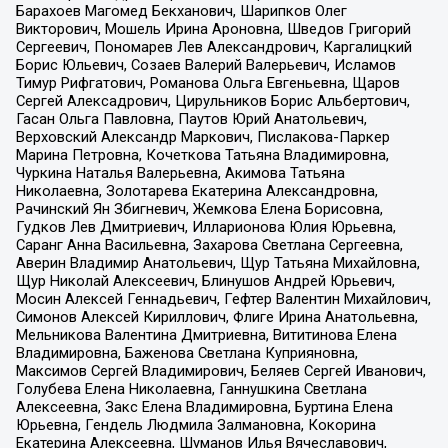
Барахоев Магомед Бекханович, Шарипков Олег
Викторович, Мошель Ирина Ароновна, Шведов Григорий
Сергеевич, Пономарев Лев Александрович, Каргалицкий
Борис Юльевич, Созаев Валерий Валерьевич, Исламов
Тимур Рифгатович, Романова Ольга Евгеньевна, Щаров
Сергей Алексадрович, Цирульников Борис Альбертович,
Гасан Ольга Павловна, Паутов Юрий Анатольевич,
Верховский Александр Маркович, Пислакова-Паркер
Марина Петровна, Кочеткова Татьяна Владимировна,
Чуркина Наталья Валерьевна, Акимова Татьяна
Николаевна, Золотарева Екатерина Александровна,
Рачинский Ян Збигневич, Жемкова Елена Борисовна,
Гудков Лев Дмитриевич, Илларионова Юлия Юрьевна,
Саранг Анна Васильевна, Захарова Светлана Сергеевна,
Аверин Владимир Анатольевич, Щур Татьяна Михайловна,
Щур Николай Алексеевич, Блинушов Андрей Юрьевич,
Мосин Алексей Геннадьевич, Гефтер Валентин Михайлович,
Симонов Алексей Кириллович, Флиге Ирина Анатольевна,
Мельникова Валентина Дмитриевна, Вититинова Елена
Владимировна, Баженова Светлана Куприяновна,
Максимов Сергей Владимирович, Беляев Сергей Иванович,
Голубева Елена Николаевна, Ганнушкина Светлана
Алексеевна, Закс Елена Владимировна, Буртина Елена
Юрьевна, Гендель Людмила Залмановна, Кокорина
Екатерина Алексеевна, Шуманов Илья Вячеславович,