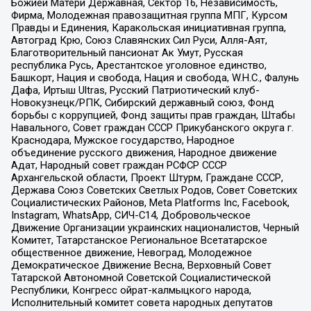
Божией Матери Державная, Сектор 16, Независимость,
Фирма, Молодежная правозащитная группа МПГ, Курсом
Правды и Единения, Каракольская инициативная группа,
Автоград Крю, Союз Славянских Сил Руси, Алля-Аят,
Благотворительный пансионат Ак Умут, Русская
республика Русь, Арестантское уголовное единство,
Башкорт, Нация и свобода, Нация и свобода, W.H.С., Фалунь
Дафа, Иртыш Ultras, Русский Патриотический клуб-
Новокузнецк/РПК, Сибирский державный союз, Фонд
борьбы с коррупцией, Фонд защиты прав граждан, Штабы
Навального, Совет граждан СССР Прикубанского округа г.
Краснодара, Мужское государство, Народное
объединение русского движения, Народное движение
Адат, Народный совет граждан РСФСР СССР
Архангельской области, Проект Штурм, Граждане СССР,
Держава Союз Советских Светлых Родов, Совет Советских
Социалистических Районов, Meta Platforms Inc, Facebook,
Instagram, WhatsApp, СИЧ-С14, Добровольческое
Движение Организации украинских националистов, Черный
Комитет, Татарстанское Региональное Всетатарское
общественное движение, Невоград, Молодежное
Демократическое Движение Весна, Верховный Совет
Татарской Автономной Советской Социалистической
Республики, Конгресс ойрат-калмыцкого народа,
Исполнительный комитет совета народных депутатов