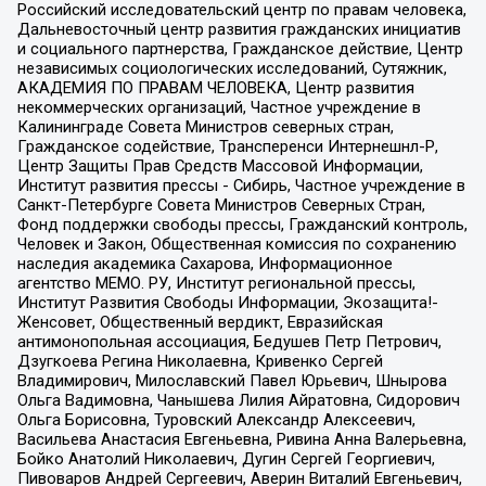
Российский исследовательский центр по правам человека,
Дальневосточный центр развития гражданских инициатив
и социального партнерства, Гражданское действие, Центр
независимых социологических исследований, Сутяжник,
АКАДЕМИЯ ПО ПРАВАМ ЧЕЛОВЕКА, Центр развития
некоммерческих организаций, Частное учреждение в
Калининграде Совета Министров северных стран,
Гражданское содействие, Трансперенси Интернешнл-Р,
Центр Защиты Прав Средств Массовой Информации,
Институт развития прессы - Сибирь, Частное учреждение в
Санкт-Петербурге Совета Министров Северных Стран,
Фонд поддержки свободы прессы, Гражданский контроль,
Человек и Закон, Общественная комиссия по сохранению
наследия академика Сахарова, Информационное
агентство МЕМО. РУ, Институт региональной прессы,
Институт Развития Свободы Информации, Экозащита!-
Женсовет, Общественный вердикт, Евразийская
антимонопольная ассоциация, Бедушев Петр Петрович,
Дзугкоева Регина Николаевна, Кривенко Сергей
Владимирович, Милославский Павел Юрьевич, Шнырова
Ольга Вадимовна, Чанышева Лилия Айратовна, Сидорович
Ольга Борисовна, Туровский Александр Алексеевич,
Васильева Анастасия Евгеньевна, Ривина Анна Валерьевна,
Бойко Анатолий Николаевич, Дугин Сергей Георгиевич,
Пивоваров Андрей Сергеевич, Аверин Виталий Евгеньевич,