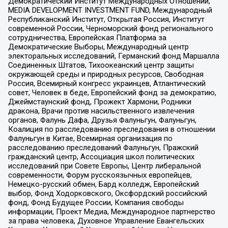
Демократический Институт Международных Отношений,
MEDIA DEVELOPMENT INVESTMENT FUND, Международный
Республиканский Институт, Открытая Россия, Институт
современной России, Черноморский фонд регионального
сотрудничества, Европейская Платформа за
Демократические Выборы, Международный центр
электоральных исследований, Германский фонд Маршалла
Соединенных Штатов, Тихоокеанский центр защиты
окружающей среды и природных ресурсов, Свободная
Россия, Всемирный конгресс украинцев, Атлантический
совет, Человек в беде, Европейский фонд за демократию,
Джеймстаунский фонд, Прожект Хармони, Родники
дракона, Врачи против насильственного извлечения
органов, Фалунь Дафа, Друзья Фалуньгун, Фалуньгун,
Коалиция по расследованию преследования в отношении
Фалуньгун в Китае, Всемирная организация по
расследованию преследований Фалуньгун, Пражский
гражданский центр, Ассоциация школ политических
исследований при Совете Европы, Центр либеральной
современности, Форум русскоязычных европейцев,
Немецко-русский обмен, Бард колледж, Европейский
выбор, Фонд Ходорковского, Оксфордский российский
фонд, Фонд Будущее России, Компания свободы
информации, Проект Медиа, Международное партнерство
за права человека, Духовное Управление Евангельских