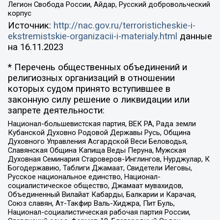
Легион Свобода России, Айдар, Русский добровольческий
корпус
Источник:
http://nac.gov.ru/terroristicheskie-i-
ekstremistskie-organizacii-i-materialy.html
данные
на
16.11.2023
* Перечень общественных объединений и
религиозных организаций в отношении
которых судом принято вступившее в
законную силу решение о ликвидации или
запрете деятельности:
Национал-большевистская партия, ВЕК РА, Рада земли
Кубанской Духовно Родовой Державы Русь, Община
Духовного Управления Асгардской Веси Беловодья,
Славянская Община Капища Веды Перуна, Мужская
Духовная Семинария Староверов-Инглингов, Нурджулар, К
Богодержавию, Таблиги Джамаат, Свидетели Иеговы,
Русское национальное единство, Национал-
социалистическое общество, Джамаат мувахидов,
Объединенный Вилайат Кабарды, Балкарии и Карачая,
Союз славян, Ат-Такфир Валь-Хиджра, Пит Буль,
Национал-социалистическая рабочая партия России,