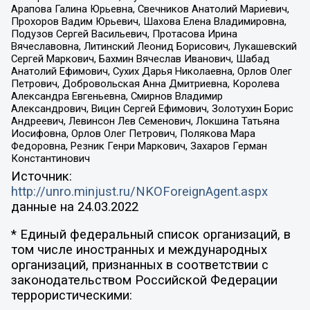
Арапова Галина Юрьевна, Свечников Анатолий Мариевич,
Прохоров Вадим Юрьевич, Шахова Елена Владимировна,
Подузов Сергей Васильевич, Протасова Ирина
Вячеславовна, Литинский Леонид Борисович, Лукашевский
Сергей Маркович, Бахмин Вячеслав Иванович, Шабад
Анатолий Ефимович, Сухих Дарья Николаевна, Орлов Олег
Петрович, Добровольская Анна Дмитриевна, Королева
Александра Евгеньевна, Смирнов Владимир
Александрович, Вицин Сергей Ефимович, Золотухин Борис
Андреевич, Левинсон Лев Семенович, Локшина Татьяна
Иосифовна, Орлов Олег Петрович, Полякова Мара
Федоровна, Резник Генри Маркович, Захаров Герман
Константинович
Источник:
http://unro.minjust.ru/NKOForeignAgent.aspx
данные на
24.03.2022
* Единый федеральный список организаций, в
том числе иностранных и международных
организаций, признанных в соответствии с
законодательством Российской Федерации
террористическими: