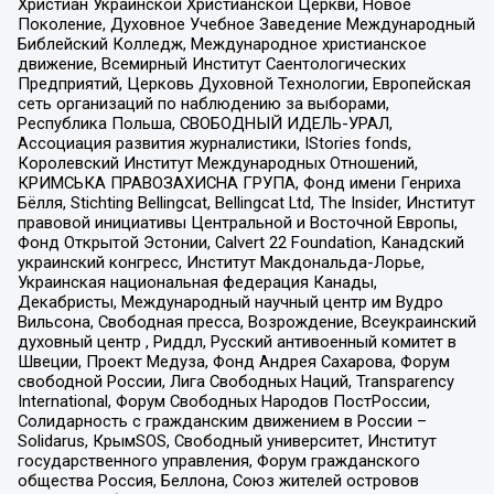
Христиан Украинской Христианской Церкви, Новое
Поколение, Духовное Учебное Заведение Международный
Библейский Колледж, Международное христианское
движение, Всемирный Институт Саентологических
Предприятий, Церковь Духовной Технологии, Европейская
сеть организаций по наблюдению за выборами,
Республика Польша, СВОБОДНЫЙ ИДЕЛЬ-УРАЛ,
Ассоциация развития журналистики, IStories fonds,
Королевский Институт Международных Отношений,
КРИМСЬКА ПРАВОЗАХИСНА ГРУПА, Фонд имени Генриха
Бёлля, Stichting Bellingcat, Bellingcat Ltd, The Insider, Институт
правовой инициативы Центральной и Восточной Европы,
Фонд Открытой Эстонии, Calvert 22 Foundation, Канадский
украинский конгресс, Институт Макдональда-Лорье,
Украинская национальная федерация Канады,
Декабристы, Международный научный центр им Вудро
Вильсона, Свободная пресса, Возрождение, Всеукраинский
духовный центр , Риддл, Русский антивоенный комитет в
Швеции, Проект Медуза, Фонд Андрея Сахарова, Форум
свободной России, Лига Свободных Наций, Transparеncy
International, Форум Свободных Народов ПостРоссии,
Солидарность с гражданским движением в России –
Solidarus, КрымSOS, Свободный университет, Институт
государственного управления, Форум гражданского
общества Россия, Беллона, Союз жителей островов