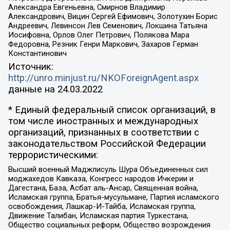
Александра Евгеньевна, Смирнов Владимир
Александрович, Вицин Сергей Ефимович, Золотухин Борис
Андреевич, Левинсон Лев Семенович, Локшина Татьяна
Иосифовна, Орлов Олег Петрович, Полякова Мара
Федоровна, Резник Генри Маркович, Захаров Герман
Константинович
Источник:
http://unro.minjust.ru/NKOForeignAgent.aspx
данные на
24.03.2022
* Единый федеральный список организаций, в
том числе иностранных и международных
организаций, признанных в соответствии с
законодательством Российской Федерации
террористическими:
Высший военный Маджлисуль Шура Объединенных сил
моджахедов Кавказа, Конгресс народов Ичкерии и
Дагестана, База, Асбат аль-Ансар, Священная война,
Исламская группа, Братья-мусульмане, Партия исламского
освобождения, Лашкар-И-Тайба, Исламская группа,
Движение Талибан, Исламская партия Туркестана,
Общество социальных реформ, Общество возрождения