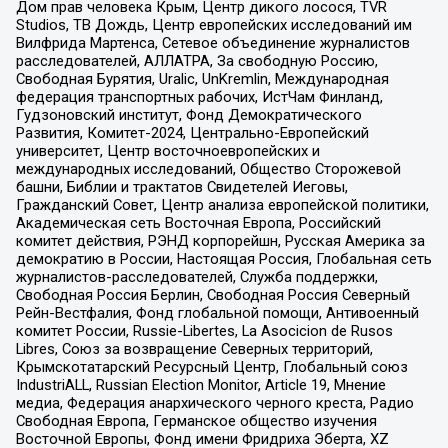
Дом прав человека Крым, Центр дикого лосося, TVR
Studios, ТВ Дождь, Центр европейских исследований им
Вилфрида Мартенса, Сетевое объединение журналистов
расследователей, АЛЛАТРА, За свободную Россию,
Свободная Бурятия, Uralic, UnKremlin, Международная
федерация транспортных рабочих, ИстЧам Финланд,
Гудзоновский институт, Фонд Демократического
Развития, Комитет-2024, Центрально-Европейский
университет, Центр восточноевропейских и
международных исследований, Общество Сторожевой
башни, Библии и трактатов Свидетелей Иеговы,
Гражданский Совет, Центр анализа европейской политики,
Академическая сеть Восточная Европа, Российский
комитет действия, РЭНД корпорейшн, Русская Америка за
демократию в России, Настоящая Россия, Глобальная сеть
журналистов-расследователей, Служба поддержки,
Свободная Россия Берлин, Свободная Россия Северный
Рейн-Вестфалия, Фонд глобальной помощи, Антивоенный
комитет России, Russie-Libertes, La Asocicion de Rusos
Libres, Союз за возвращение Северных территорий,
Крымскотатарский Ресурсный Центр, Глобальный союз
IndustriALL, Russian Election Monitor, Article 19, Мнение
медиа, Федерация анархического черного креста, Радио
Свободная Европа, Германское общество изучения
Восточной Европы, Фонд имени Фридриха Эберта, XZ