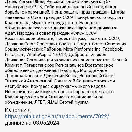
Дафа, Иртыш Ultras, Русский Патриотический клуб-
Новокузнецк/РПК, Сибирский державный союз, Фонд
борьбы с коррупцией, Фонд защиты прав граждан, Штабы
Навального, Совет граждан СССР Прикубанского округа г.
Краснодара, Мужское государство, Народное
объединение русского движения, Народное движение
Адат, Народный совет граждан РСФСР СССР
Архангельской области, Проект Штурм, Граждане СССР,
Держава Союз Советских Светлых Родов, Совет Советских
Социалистических Районов, Meta Platforms Inc, Facebook,
Instagram, WhatsApp, СИЧ-С14, Добровольческое
Движение Организации украинских националистов, Черный
Комитет, Татарстанское Региональное Всетатарское
общественное движение, Невоград, Молодежное
Демократическое Движение Весна, Верховный Совет
Татарской Автономной Советской Социалистической
Республики, Конгресс ойрат-калмыцкого народа,
Исполнительный комитет совета народных депутатов
Красноярского края, Этническое национальное
объединение, ЛГБТ, Я.МЫ Сергей Фургал
Источник:
https://minjust.gov.ru/ru/documents/7822/
данные на
03.05.2024