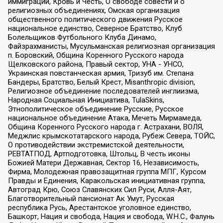
иммиграции, Кровь и Честь, О свободе совести и о
религиозных объединениях, Омская организация
общественного политического движения Русское
национальное единство, Северное Братство, Клуб
Болельщиков Футбольного Клуба Динамо,
Файзрахманисты, Мусульманская религиозная организация
п. Боровский, Община Коренного Русского народа
Щелковского района, Правый сектор, УНА - УНСО,
Украинская повстанческая армия, Тризуб им. Степана
Бандеры, Братство, Белый Крест, Misanthropic division,
Религиозное объединение последователей инглиизма,
Народная Социальная Инициатива, TulaSkins,
Этнополитическое объединение Русские, Русское
национальное объединение Атака, Мечеть Мирмамеда,
Община Коренного Русского народа г. Астрахани, ВОЛЯ,
Меджлис крымскотатарского народа, Рубеж Севера, ТОЙС,
О противодействии экстремистской деятельности,
РЕВТАТПОД, Артподготовка, Штольц, В честь иконы
Божией Матери Державная, Сектор 16, Независимость,
Фирма, Молодежная правозащитная группа МПГ, Курсом
Правды и Единения, Каракольская инициативная группа,
Автоград Крю, Союз Славянских Сил Руси, Алля-Аят,
Благотворительный пансионат Ак Умут, Русская
республика Русь, Арестантское уголовное единство,
Башкорт, Нация и свобода, Нация и свобода, W.H.С., Фалунь