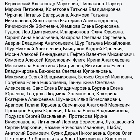
Верховский Александр Маркович, Пислакова-Паркер
Марина Петровна, Кочеткова Татьяна Владимировна,
Чуркина Наталья Валерьевна, Акимова Татьяна
Николаевна, Золотарева Екатерина Александровна,
Рачинский Ян Збигневич, Жемкова Елена Борисовна,
Гудков Лев Дмитриевич, Илларионова Юлия Юрьевна,
Саранг Анна Васильевна, Захарова Светлана Сергеевна,
Аверин Владимир Анатольевич, Щур Татьяна Михайловна,
Щур Николай Алексеевич, Блинушов Андрей Юрьевич,
Мосин Алексей Геннадьевич, Гефтер Валентин Михайлович,
Симонов Алексей Кириллович, Флиге Ирина Анатольевна,
Мельникова Валентина Дмитриевна, Вититинова Елена
Владимировна, Баженова Светлана Куприяновна,
Максимов Сергей Владимирович, Беляев Сергей Иванович,
Голубева Елена Николаевна, Ганнушкина Светлана
Алексеевна, Закс Елена Владимировна, Буртина Елена
Юрьевна, Гендель Людмила Залмановна, Кокорина
Екатерина Алексеевна, Шуманов Илья Вячеславович,
Арапова Галина Юрьевна, Свечников Анатолий Мариевич,
Прохоров Вадим Юрьевич, Шахова Елена Владимировна,
Подузов Сергей Васильевич, Протасова Ирина
Вячеславовна, Литинский Леонид Борисович, Лукашевский
Сергей Маркович, Бахмин Вячеслав Иванович, Шабад
Анатолий Ефимович, Сухих Дарья Николаевна, Орлов Олег
Петрович, Добровольская Анна Дмитриевна, Королева