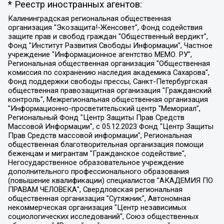
* Реестр иностранных агентов:
Калининградская региональная общественная организация "Экозащита!-Женсовет", Фонд содействия защите прав и свобод граждан "Общественный вердикт", Фонд "Институт Развития Свободы Информации", Частное учреждение "Информационное агентство МЕМО. РУ", Региональная общественная организация "Общественная комиссия по сохранению наследия академика Сахарова", Фонд поддержки свободы прессы, Санкт-Петербургская общественная правозащитная организация "Гражданский контроль", Межрегиональная общественная организация "Информационно-просветительский центр "Мемориал", Региональный Фонд "Центр Защиты Прав Средств Массовой Информации", с 05.12.2023 Фонд "Центр Защиты Прав Средств массовой информации", Региональная общественная благотворительная организация помощи беженцам и мигрантам "Гражданское содействие", Негосударственное образовательное учреждение дополнительного профессионального образования (повышение квалификации) специалистов "АКАДЕМИЯ ПО ПРАВАМ ЧЕЛОВЕКА", Свердловская региональная общественная организация "Сутяжник", Автономная некоммерческая организация "Центр независимых социологических исследований", Союз общественных объединений "Российский исследовательский центр по правам человека", Региональное общественное учреждение научно-информационный центр "МЕМОРИАЛ", Некоммерческая организация "Фонд защиты гласности", Автономная некоммерческая организация "Институт прав человека", Городская общественная организация "Екатеринбургское общество "МЕМОРИАЛ", Городская общественная организация "Рязанское историко-просветительское и правозащитное общество "Мемориал" (Рязанский Мемориал), Челябинский региональный орган общественной самодеятельности – женское общественное объединение "Женщины Евразии", Челябинский региональный орган общественной самодеятельности "Уральская правозащитная группа", Фонд содействия защите здоровья и социальной справедливости имени Андрея Рылькова, Автономная Некоммерческая Организация "Аналитический Центр Юрия Левады", Автономная некоммерческая организация социальной поддержки населения "Проект Апрель", Региональная общественная организация помощи женщинам и детям, находящимся в кризисной ситуации "Информационно-методический центр "Анна", Фонд содействия развитию массовых коммуникаций и правовому просвещению "Так-так-Так", Фонд содействия устойчивому развитию "Серебряная тайга", Свердловский региональный общественный фонд социальных проектов "Новое время", "Idel.Реалии", Кавказ.Реалии, Крым.Реалии, Телеканал Настоящее Время, Татаро-башкирская служба Радио Свобода (Azatliq Radiosi), Радио Свободная Европа/Радио Свобода (PCE/PC), "Сибирь.Реалии", "Фактограф", Благотворительный фонд помощи осужденным и их семьям, Автономная некоммерческая организация "Институт глобализации и социальных движений", Фонд "В защиту прав заключенных", Частное учреждение "Центр поддержки и содействия развитию средств массовой информации", Пензенский региональный общественный благотворительный фонд "Гражданский союз", "Север.Реалии", Некоммерческая организация Фонд "Правовая инициатива", Общество с ограниченной ответственностью "Радио Свободная Европа/Радио Свобода", Чешское информационное агентство "MEDIUM-ORIENT", Красноярская региональная общественная организация "Мы против СПИДа", Камалягин Денис Николаевич, Маркелов Сергей Евгеньевич, Пономарев Лев Александрович, Савицкая Людмила Алексеевна, Автономная некоммерческая организация "Центр по работе с проблемой насилия "НАСИЛИЮ.НЕТ", Межрегиональный профессиональный союз работников здравоохранения "Альянс врачей", Юридическое лицо, зарегистрированное в Латвийской Республике, SIA "Medusa Project" (регистрационный номер 40103797863, дата регистрации 10.06.2014), Некоммерческая организация "Фонд по борьбе с коррупцией", Автономная некоммерческая организация "Институт права и публичной политики", Баданин Роман Сергеевич, Гликин Максим Александрович, Железнова Мария Михайловна, Лукьянова Юлия Сергеевна, Маетная Елизавета Витальевна, Маняхин Петр Борисович, Чуракова Ольга Владимировна, Ярош Юлия Петровна, Юридическое лицо "The Insider SIA", зарегистрированное в Риге, Латвийская Республика (дата регистрации 26.06.2015), являющееся администратором доменного имени интернет-издания "The Insider SIA", https://theins.ru, Постернак Алексей Евгеньевич, Рубин Михаил Аркадьевич, Анин Роман Александрович, Юридическое лицо Istories fonds, зарегистрированное в Латвийской Республике (регистрационный номер 50008295751, дата регистрации 24.02.2020), Великовский Дмитрий Александрович, Долинина Ирина Николаевна, Мароховская Алеся Алексеевна, Шлейнов Роман Юрьевич, Шмагун Олеся Валентиновна, Общество с ограниченной ответственностью "Альтаир 2021", Общество с ограниченной ответственностью "Вега 2021", Общество с ограниченной ответственностью "Главный редактор 2021", Общество с ограниченной ответственностью "Ромашки монолит", Важенков Артем Валерьевич, Ивановская областная общественная организация "Центр гендерных исследований", Гурман Юрий Альбертович, Медиапроект "ОВД-Инфо", Егоров Владимир Владимирович, Жилинский Владимир Александрович, Общество с ограниченной ответственностью "ЗП", Иванова София Юрьевна, Карезина Инна Павловна, Кильтау Екатерина Викторовна, Петров Алексей Викторович, Пискунов Сергей Евгеньевич, Смирнов Сергей Сергеевич, Тихонов Михаил Сергеевич, Общество с ограниченной ответственностью "ЖУРНАЛИСТ-ИНОСТРАННЫЙ АГЕНТ", Арапова Галина Юрьевна, Вольтская Татьяна Анатольевна, Американская компания "Mason G.E.S. Anonymous Foundation" (США), являющаяся владельцем интернет-издания https://mnews.world/, Компания "Stichting Bellingcat", зарегистрированная в Нидерландах (дата регистрации 11.07.2018), Захаров Андрей Вячеславович, Клепиковская Екатерина Дмитриевна, Общество с ограниченной ответственностью "МЕМО", Перл Роман Александрович, Симонов Евгений Алексеевич, Соловьева Елена Анатольевна, Сотников Даниил Владимирович, Сурначева Елизавета Дмитриевна, Автономная некоммерческая организация по защите прав человека и информированию населения "Якутия – Наше Мнение", Общество с ограниченной ответственностью "Москоу диджитал медиа", с 26.01.2023 Общество с ограниченной ответственностью "Чайка Белые сады", Ветошкина Валерия Валерьевна, Заговора Максим Александрович, Межрегиональное общественное движение "Российская ЛГБТ - сеть", Оленичев Максим Владимирович, Павлов Иван Юрьевич, Скворцова Елена Сергеевна, Общество с ограниченной ответственностью "Как бы инагент", Кочетков Игорь Викторович, Общество с ограниченной ответственностью "Честные выборы", Еланчик Олег Александрович, Общество с ограниченной ответственностью "Нобелевский призыв", Гималова Регина Эмилевна, Григорьев Андрей Валерьевич, Григорьева Алина Александровна, Ассоциация по содействию защите прав призывников, альтернативнослужащих и военнослужащих "Правозащитная группа "Гражданин.Армия.Право", Хисамова Регина Фаритовна, Автономная некоммерческая организация по реализации социально-правовых программ "Лилит", Дальневосточное общественное движение "Маяк", Санкт-Петербургская ЛГБТ-инициативная группа "Выход", Инициативная группа ЛГБТ+ "Реверс", Алексеев Андрей Викторович, Бекбулатова Таисия Львовна, Беляев Иван Михайлович, Владыкина Елена Сергеевна, Гельман Марат Александрович, Никульшина Вероника Юрьевна, Толоконникова Надежда Андреевна, Шендерович Виктор Анатольевич, Общество с ограниченной ответственностью "Данное сообщение", Общество с ограниченной ответственностью Издательский дом "Новая глава", Айнбиндер Александра Александровна, Московский комьюнити-центр для ЛГБТ+инициатив, Благотворительный фонд развития филантропии, Deutsche Welle (Германия, Kurt-Schumacher-Strasse 3, 53113 Bonn), Борзунова Мария Михайловна, Воробьев Виктор Викторович, Голубева Анна Львовна, Константинова Алла Михайловна, Малкова Ирина Владимировна, Мурадов Мурад Абдулгалимович, Осетинская Елизавета Николаевна, Понасенков Евгений Николаевич, Ганапольский Матвей Юрьевич, Киселев Евгений Алексеевич, Борухович Ирина Григорьевна, Дремин Иван Тимофеевич, Дубровский Дмитрий Викторович, Красноярская региональная общественная организация поддержки и развития альтернативных образовательных технологий и межкультурных коммуникаций "ИНТЕРРА", Маяковская Екатерина Алексеевна, Фейгин Марк Захарович, Филимонов Андрей Викторович, Дзугкоева Регина Николаевна, Доброхотов Роман Александрович, Дудь Юрий Александрович, Елкин Сергей Владимирович, Кругликов Кирилл Игоревич, Сабунаева Мария Леонидовна, Семенов Алексей Владимирович, Шаинян Карен Багратович, Шульман Екатерина Михайловна, Асафьев Артур Валерьевич, Вахштайн Виктор Семенович, Венедиктов Алексей Алексеевич, Лушникова Екатерина Евгеньевна, Волков Леонид Михайлович, Невзоров Александр Глебович, Пархоменко Сергей Борисович, Сироткин Ярослав Николаевич, Кара-Мурза Владимир Владимирович, Баранова Наталья Владимировна, Гозман Леонид Яковлевич, Кагарлицкий Борис Юльевич, Климарев Михаил Валерьевич, Милов Владимир Станиславович, Автономная некоммерческая организация Краснодарский центр современного искусства "Типография", Моргенштерн Алишер Тагирович, Соболь Любовь Эдуардовна, Общество с ограниченной ответственностью "ЛИЗА НОРМ", Каспаров Гарри Кимович, Ходорковский Михаил Борисович, Общество с ограниченной ответственностью "Апрельские тезисы", Данилович Ирина Брониславовна, Кашин Олег Владимирович, Петров Николай Владимирович, Пивоваров Алексей Владимирович, Соколов Михаил Владимирович, Цветкова Юлия Владимировна, Чичваркин Евгений Александрович, Комитет против пыток/Команда против пыток, Общество с ограниченной ответственностью "Первый научный", Общество с ограниченной ответственностью "Вертолет и ко", Белоцерковская Вероника Борисовна, Кац Максим Евгеньевич, Лазарева Татьяна Юрьевна, Шаведдинов Руслан Табризович, Яшин Илья Валерьевич, Общество с ограниченной ответственностью "Иноагент ААВ", Алешковский Дмитрий Петрович, Альбац Евгения Марковна, Быков Дмитрий Львович, Галямина Юлия Евгеньевна, Лойко Сергей Леонидович, Мартынов Кирилл Константинович, Медведев Сергей Александрович, Крашенинников Федор Геннадиевич, Гордеева Катерина Вл