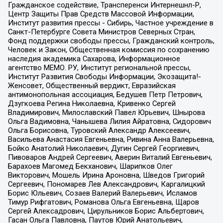
Гражданское содействие, Трансперенси Интернешнл-Р,
Центр Защиты Прав Средств Массовой Информации,
Институт развития прессы - Сибирь, Частное учреждение в
Санкт-Петербурге Совета Министров Северных Стран,
Фонд поддержки свободы прессы, Гражданский контроль,
Человек и Закон, Общественная комиссия по сохранению
наследия академика Сахарова, Информационное
агентство МЕМО. РУ, Институт региональной прессы,
Институт Развития Свободы Информации, Экозащита!-
Женсовет, Общественный вердикт, Евразийская
антимонопольная ассоциация, Бедушев Петр Петрович,
Дзугкоева Регина Николаевна, Кривенко Сергей
Владимирович, Милославский Павел Юрьевич, Шнырова
Ольга Вадимовна, Чанышева Лилия Айратовна, Сидорович
Ольга Борисовна, Туровский Александр Алексеевич,
Васильева Анастасия Евгеньевна, Ривина Анна Валерьевна,
Бойко Анатолий Николаевич, Дугин Сергей Георгиевич,
Пивоваров Андрей Сергеевич, Аверин Виталий Евгеньевич,
Барахоев Магомед Бекханович, Шарипков Олег
Викторович, Мошель Ирина Ароновна, Шведов Григорий
Сергеевич, Пономарев Лев Александрович, Каргалицкий
Борис Юльевич, Созаев Валерий Валерьевич, Исламов
Тимур Рифгатович, Романова Ольга Евгеньевна, Щаров
Сергей Алексадрович, Цирульников Борис Альбертович,
Гасан Ольга Павловна, Паутов Юрий Анатольевич,