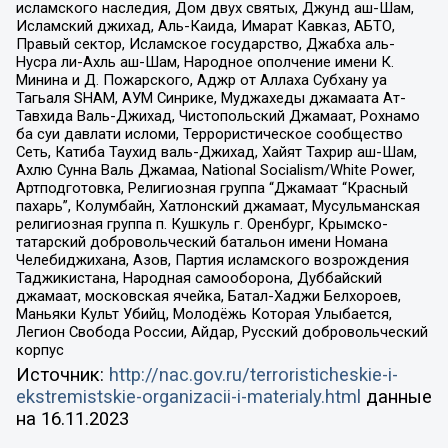
исламского наследия, Дом двух святых, Джунд аш-Шам,
Исламский джихад, Аль-Каида, Имарат Кавказ, АБТО,
Правый сектор, Исламское государство, Джабха аль-
Нусра ли-Ахль аш-Шам, Народное ополчение имени К.
Минина и Д. Пожарского, Аджр от Аллаха Субхану уа
Тагьаля SHAM, АУМ Синрике, Муджахеды джамаата Ат-
Тавхида Валь-Джихад, Чистопольский Джамаат, Рохнамо
ба суи давлати исломи, Террористическое сообщество
Сеть, Катиба Таухид валь-Джихад, Хайят Тахрир аш-Шам,
Ахлю Сунна Валь Джамаа, National Socialism/White Power,
Артподготовка, Религиозная группа “Джамаат “Красный
пахарь”, Колумбайн, Хатлонский джамаат, Мусульманская
религиозная группа п. Кушкуль г. Оренбург, Крымско-
татарский добровольческий батальон имени Номана
Челебиджихана, Азов, Партия исламского возрождения
Таджикистана, Народная самооборона, Дуббайский
джамаат, московская ячейка, Батал-Хаджи Белхороев,
Маньяки Культ Убийц, Молодёжь Которая Улыбается,
Легион Свобода России, Айдар, Русский добровольческий
корпус
Источник:
http://nac.gov.ru/terroristicheskie-i-
ekstremistskie-organizacii-i-materialy.html
данные
на
16.11.2023