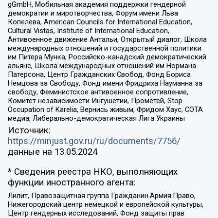
gGmbH, Мобильная академия поддержки гендерной
демократии и миротворчества, Форум имени Льва
Копелева, American Councils for International Education,
Cultural Vistas, Institute of International Education,
Антивоенное движение Антальи, Открытый диалог, Школа
международных отношений и государственной политики
им Питера Мунка, Российско-канадский демократический
альянс, Школа международных отношений им Нормана
Патерсона, Центр Гражданских Свобод, Фонд Бориса
Немцова за Свободу, Фонд имени Фридриха Науманна за
свободу, Феминистское антивоенное сопротивление,
Комитет независимости Ингушетии, Прометей, Stop
Occupation of Karelia, Вернись живым, Фридом Хаус, СОТА
медиа, Либерально-демократическая Лига Украины
Источник:
https://minjust.gov.ru/ru/documents/7756/
данные на
13.05.2024
* Сведения реестра НКО, выполняющих
функции иностранного агента:
Лилит, Правозащитная группа Гражданин.Армия.Право,
Нижегородский центр немецкой и европейской культуры,
Центр гендерных исследований, Фонд защиты прав