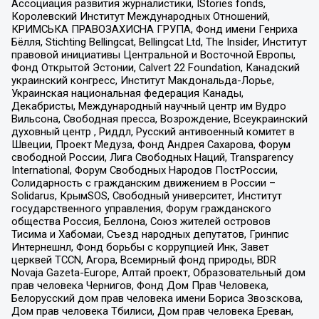
Ассоциация развития журналистики, IStories fonds,
Королевский Институт Международных Отношений,
КРИМСЬКА ПРАВОЗАХИСНА ГРУПА, Фонд имени Генриха
Бёлля, Stichting Bellingcat, Bellingcat Ltd, The Insider, Институт
правовой инициативы Центральной и Восточной Европы,
Фонд Открытой Эстонии, Calvert 22 Foundation, Канадский
украинский конгресс, Институт Макдональда-Лорье,
Украинская национальная федерация Канады,
Декабристы, Международный научный центр им Вудро
Вильсона, Свободная пресса, Возрождение, Всеукраинский
духовный центр , Риддл, Русский антивоенный комитет в
Швеции, Проект Медуза, Фонд Андрея Сахарова, Форум
свободной России, Лига Свободных Наций, Transparеncy
International, Форум Свободных Народов ПостРоссии,
Солидарность с гражданским движением в России –
Solidarus, КрымSOS, Свободный университет, Институт
государственного управления, Форум гражданского
общества Россия, Беллона, Союз жителей островов
Тисима и Хабомаи, Съезд народных депутатов, Гринпис
Интернешнл, Фонд борьбы с коррупцией Инк, Завет
церквей TCCN, Агора, Всемирный фонд природы, BDR
Novaja Gazeta-Europe, Алтай проект, Образовательный дом
прав человека Чернигов, Фонд Дом Прав Человека,
Белорусский дом прав человека имени Бориса Звозскова,
Дом прав человека Тбилиси, Дом прав человека Ереван,