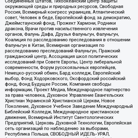
Соединенных Штатов, Тихоокеанский центр защиты
окружающей среды и природных ресурсов, Свободная
Россия, Всемирный конгресс украинцев, Атлантический
совет, Человек в беде, Европейский фонд за демократию,
Джеймстаунский фонд, Прожект Хармони, Родники
дракона, Врачи против насильственного извлечения
органов, Фалунь Дафа, Друзья Фалуньгун, Фалуньгун,
Коалиция по расследованию преследования в отношении
Фалуньгун в Китае, Всемирная организация по
расследованию преследований Фалуньгун, Пражский
гражданский центр, Ассоциация школ политических
исследований при Совете Европы, Центр либеральной
современности, Форум русскоязычных европейцев,
Немецко-русский обмен, Бард колледж, Европейский
выбор, Фонд Ходорковского, Оксфордский российский
фонд, Фонд Будущее России, Компания свободы
информации, Проект Медиа, Международное партнерство
за права человека, Духовное Управление Евангельских
Христиан Украинской Христианской Церкви, Новое
Поколение, Духовное Учебное Заведение Международный
Библейский Колледж, Международное христианское
движение, Всемирный Институт Саентологических
Предприятий, Церковь Духовной Технологии, Европейская
сеть организаций по наблюдению за выборами,
Республика Польша, СВОБОДНЫЙ ИДЕЛЬ-УРАЛ,