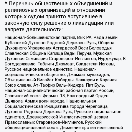
* Перечень общественных объединений и
религиозных организаций в отношении
которых судом принято вступившее в
законную силу решение о ликвидации или
запрете деятельности:
Национал-большевистская партия, ВЕК РА, Рада земли
Кубанской Духовно Родовой Державы Русь, Община
Духовного Управления Асгардской Веси Беловодья,
Славянская Община Капища Веды Перуна, Мужская
Духовная Семинария Староверов-Инглингов, Нурджулар, К
Богодержавию, Таблиги Джамаат, Свидетели Иеговы,
Русское национальное единство, Национал-
социалистическое общество, Джамаат мувахидов,
Объединенный Вилайат Кабарды, Балкарии и Карачая,
Союз славян, Ат-Такфир Валь-Хиджра, Пит Буль,
Национал-социалистическая рабочая партия России,
Славянский союз, Формат-18, Благородный Орден
Дьявола, Армия воли народа, Национальная
Социалистическая Инициатива города Череповца,
Духовно-Родовая Держава Русь, Русское национальное
единство, Древнерусской Инглистической церкви
Православных Староверов-Инглингов, Русский
общенациональный союз, Движение против нелегальной