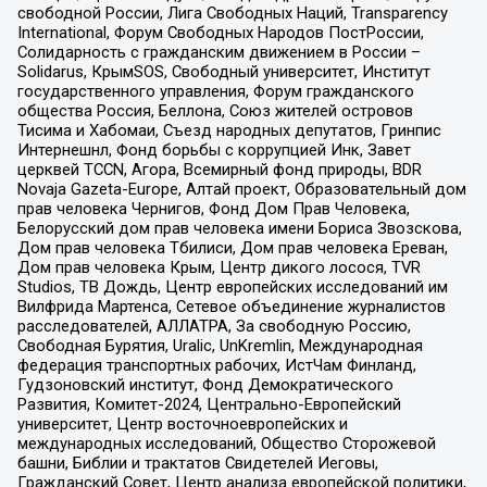
свободной России, Лига Свободных Наций, Transparеncy
International, Форум Свободных Народов ПостРоссии,
Солидарность с гражданским движением в России –
Solidarus, КрымSOS, Свободный университет, Институт
государственного управления, Форум гражданского
общества Россия, Беллона, Союз жителей островов
Тисима и Хабомаи, Съезд народных депутатов, Гринпис
Интернешнл, Фонд борьбы с коррупцией Инк, Завет
церквей TCCN, Агора, Всемирный фонд природы, BDR
Novaja Gazeta-Europe, Алтай проект, Образовательный дом
прав человека Чернигов, Фонд Дом Прав Человека,
Белорусский дом прав человека имени Бориса Звозскова,
Дом прав человека Тбилиси, Дом прав человека Ереван,
Дом прав человека Крым, Центр дикого лосося, TVR
Studios, ТВ Дождь, Центр европейских исследований им
Вилфрида Мартенса, Сетевое объединение журналистов
расследователей, АЛЛАТРА, За свободную Россию,
Свободная Бурятия, Uralic, UnKremlin, Международная
федерация транспортных рабочих, ИстЧам Финланд,
Гудзоновский институт, Фонд Демократического
Развития, Комитет-2024, Центрально-Европейский
университет, Центр восточноевропейских и
международных исследований, Общество Сторожевой
башни, Библии и трактатов Свидетелей Иеговы,
Гражданский Совет, Центр анализа европейской политики,