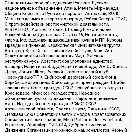
Этнополитическое объединение Русские, Русское
национальное объединение Атака, Мечеть Мирмамеда,
Община Коренного Русского народа г. Астрахани, ВОЛЯ,
Меджлис крымскотатарского народа, Рубеж Севера, ТОЙС,
О противодействии экстремистской деятельности,
РЕВТАТПОД, Артподготовка, Штольц, В честь иконы
Божией Матери Державная, Сектор 16, Независимость,
Фирма, Молодежная правозащитная группа МПГ, Курсом
Правды и Единения, Каракольская инициативная группа,
Автоград Крю, Союз Славянских Сил Руси, Алля-Аят,
Благотворительный пансионат Ак Умут, Русская
республика Русь, Арестантское уголовное единство,
Башкорт, Нация и свобода, Нация и свобода, W.H.С., Фалунь
Дафа, Иртыш Ultras, Русский Патриотический клуб-
Новокузнецк/РПК, Сибирский державный союз, Фонд
борьбы с коррупцией, Фонд защиты прав граждан, Штабы
Навального, Совет граждан СССР Прикубанского округа г.
Краснодара, Мужское государство, Народное
объединение русского движения, Народное движение
Адат, Народный совет граждан РСФСР СССР
Архангельской области, Проект Штурм, Граждане СССР,
Держава Союз Советских Светлых Родов, Совет Советских
Социалистических Районов, Meta Platforms Inc, Facebook,
Instagram, WhatsApp, СИЧ-С14, Добровольческое
Движение Организации украинских националистов, Черный