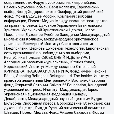
современности, Форум русскоязычных европейцев,
Немецко-русский обмен, Бард колледж, Европейский
выбор, Фонд Ходорковского, Оксфордский российский
фонд, Фонд Будущее России, Компания свободы
информации, Проект Медиа, Международное партнерство
за права человека, Духовное Управление Евангельских
Христиан Украинской Христианской Церкви, Новое
Поколение, Духовное Учебное Заведение Международный
Библейский Колледж, Международное христианское
движение, Всемирный Институт Саентологических
Предприятий, Церковь Духовной Технологии, Европейская
сеть организаций по наблюдению за выборами,
Республика Польша, СВОБОДНЫЙ ИДЕЛЬ-УРАЛ,
Ассоциация развития журналистики, IStories fonds,
Королевский Институт Международных Отношений,
КРИМСЬКА ПРАВОЗАХИСНА ГРУПА, Фонд имени Генриха
Бёлля, Stichting Bellingcat, Bellingcat Ltd, The Insider, Институт
правовой инициативы Центральной и Восточной Европы,
Фонд Открытой Эстонии, Calvert 22 Foundation, Канадский
украинский конгресс, Институт Макдональда-Лорье,
Украинская национальная федерация Канады,
Декабристы, Международный научный центр им Вудро
Вильсона, Свободная пресса, Возрождение, Всеукраинский
духовный центр , Риддл, Русский антивоенный комитет в
Швеции, Проект Медуза, Фонд Андрея Сахарова, Форум