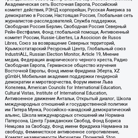
Академическая сеть Восточная Европа, Российский
комитет действия, РЭНД корпорейшн, Русская Америка за
демократию в России, Настоящая Россия, Глобальная сеть
журналистов-расследователей, Служба поддержки,
Свободная Россия Берлин, Свободная Россия Северный
Рейн-Вестфалия, Фонд глобальной помощи, Антивоенный
комитет России, Russie-Libertes, La Asocicion de Rusos
Libres, Союз за возвращение Северных территорий,
Крымскотатарский Ресурсный Центр, Глобальный союз
IndustriALL, Russian Election Monitor, Article 19, Мнение
медиа, Федерация анархического черного креста, Радио
Свободная Европа, Германское общество изучения
Восточной Европы, Фонд имени Фридриха Эберта, XZ
gGmbH, Мобильная академия поддержки гендерной
демократии и миротворчества, Форум имени Льва
Копелева, American Councils for International Education,
Cultural Vistas, Institute of International Education,
Антивоенное движение Антальи, Открытый диалог, Школа
международных отношений и государственной политики
им Питера Мунка, Российско-канадский демократический
альянс, Школа международных отношений им Нормана
Патерсона, Центр Гражданских Свобод, Фонд Бориса
Немцова за Свободу, Фонд имени Фридриха Науманна за
свободу, Феминистское антивоенное сопротивление,
Комитет независимости Ингушетии, Прометей, Stop