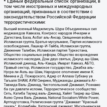
* Единый федеральный список организаций, в
том числе иностранных и международных
организаций, признанных в соответствии с
законодательством Российской Федерации
террористическими:
Высший военный Маджлисуль Шура Объединенных сил
моджахедов Кавказа, Конгресс народов Ичкерии и
Дагестана, База, Асбат аль-Ансар, Священная война,
Исламская группа, Братья-мусульмане, Партия исламского
освобождения, Лашкар-И-Тайба, Исламская группа,
Движение Талибан, Исламская партия Туркестана,
Общество социальных реформ, Общество возрождения
исламского наследия, Дом двух святых, Джунд аш-Шам,
Исламский джихад, Аль-Каида, Имарат Кавказ, АБТО,
Правый сектор, Исламское государство, Джабха аль-
Нусра ли-Ахль аш-Шам, Народное ополчение имени К.
Минина и Д. Пожарского, Аджр от Аллаха Субхану уа
Тагьаля SHAM, АУМ Синрике, Муджахеды джамаата Ат-
Тавхида Валь-Джихад, Чистопольский Джамаат, Рохнамо
ба суи давлати исломи, Террористическое сообщество
Сеть, Катиба Таухид валь-Джихад, Хайят Тахрир аш-Шам,
Ахлю Сунна Валь Джамаа, National Socialism/White Power,
Артподготовка, Религиозная группа “Джамаат “Красный
пахарь”, Колумбайн, Хатлонский джамаат, Мусульманская