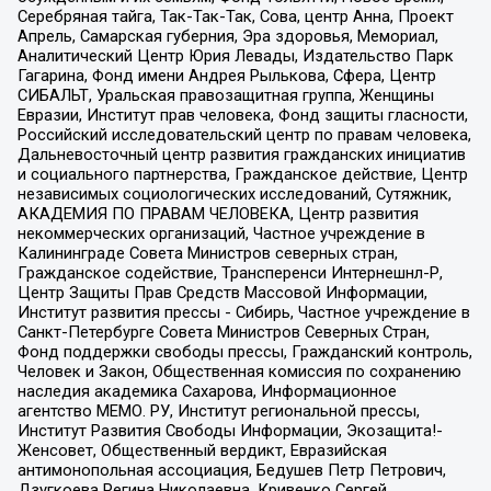
Серебряная тайга, Так-Так-Так, Сова, центр Анна, Проект
Апрель, Самарская губерния, Эра здоровья, Мемориал,
Аналитический Центр Юрия Левады, Издательство Парк
Гагарина, Фонд имени Андрея Рылькова, Сфера, Центр
СИБАЛЬТ, Уральская правозащитная группа, Женщины
Евразии, Институт прав человека, Фонд защиты гласности,
Российский исследовательский центр по правам человека,
Дальневосточный центр развития гражданских инициатив
и социального партнерства, Гражданское действие, Центр
независимых социологических исследований, Сутяжник,
АКАДЕМИЯ ПО ПРАВАМ ЧЕЛОВЕКА, Центр развития
некоммерческих организаций, Частное учреждение в
Калининграде Совета Министров северных стран,
Гражданское содействие, Трансперенси Интернешнл-Р,
Центр Защиты Прав Средств Массовой Информации,
Институт развития прессы - Сибирь, Частное учреждение в
Санкт-Петербурге Совета Министров Северных Стран,
Фонд поддержки свободы прессы, Гражданский контроль,
Человек и Закон, Общественная комиссия по сохранению
наследия академика Сахарова, Информационное
агентство МЕМО. РУ, Институт региональной прессы,
Институт Развития Свободы Информации, Экозащита!-
Женсовет, Общественный вердикт, Евразийская
антимонопольная ассоциация, Бедушев Петр Петрович,
Дзугкоева Регина Николаевна, Кривенко Сергей