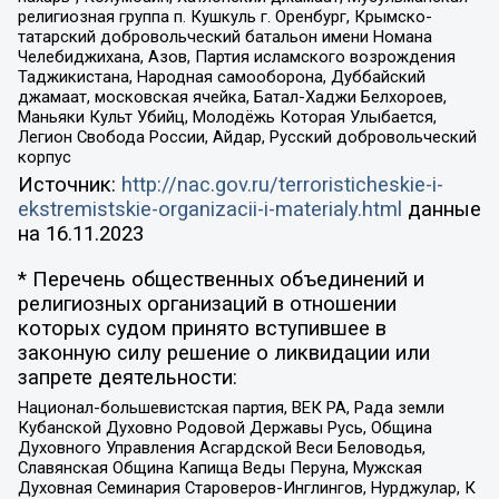
религиозная группа п. Кушкуль г. Оренбург, Крымско-
татарский добровольческий батальон имени Номана
Челебиджихана, Азов, Партия исламского возрождения
Таджикистана, Народная самооборона, Дуббайский
джамаат, московская ячейка, Батал-Хаджи Белхороев,
Маньяки Культ Убийц, Молодёжь Которая Улыбается,
Легион Свобода России, Айдар, Русский добровольческий
корпус
Источник:
http://nac.gov.ru/terroristicheskie-i-
ekstremistskie-organizacii-i-materialy.html
данные
на
16.11.2023
* Перечень общественных объединений и
религиозных организаций в отношении
которых судом принято вступившее в
законную силу решение о ликвидации или
запрете деятельности:
Национал-большевистская партия, ВЕК РА, Рада земли
Кубанской Духовно Родовой Державы Русь, Община
Духовного Управления Асгардской Веси Беловодья,
Славянская Община Капища Веды Перуна, Мужская
Духовная Семинария Староверов-Инглингов, Нурджулар, К