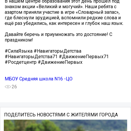
В нашем центре образования этот день прошёл под
знаком акции «Великий и могучий». Наши ребята с
азартом приняли участие в игре «Словарный запас»,
где блеснули эрудицией, вспомнили редкие слова и
ещё раз убедились, как интересен и глубок наш язык.
Давайте беречь и приумножать это достояние! С
праздником!
#СилаЯзыка #НавигаторыДетства
#НавигаторыДетства71 #ДвижениеПервых71
#Росдетцентр #ДвижениеПервых
МБОУ Средняя школа N16 -ЦО
26
ПОДЕЛИТЕСЬ НОВОСТЯМИ С ЖИТЕЛЯМИ ГОРОДА