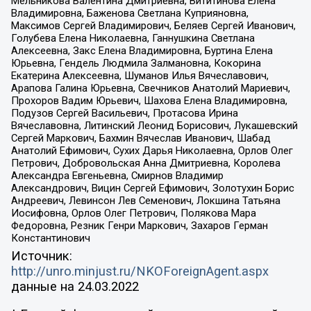
Мельникова Валентина Дмитриевна, Вититинова Елена
Владимировна, Баженова Светлана Куприяновна,
Максимов Сергей Владимирович, Беляев Сергей Иванович,
Голубева Елена Николаевна, Ганнушкина Светлана
Алексеевна, Закс Елена Владимировна, Буртина Елена
Юрьевна, Гендель Людмила Залмановна, Кокорина
Екатерина Алексеевна, Шуманов Илья Вячеславович,
Арапова Галина Юрьевна, Свечников Анатолий Мариевич,
Прохоров Вадим Юрьевич, Шахова Елена Владимировна,
Подузов Сергей Васильевич, Протасова Ирина
Вячеславовна, Литинский Леонид Борисович, Лукашевский
Сергей Маркович, Бахмин Вячеслав Иванович, Шабад
Анатолий Ефимович, Сухих Дарья Николаевна, Орлов Олег
Петрович, Добровольская Анна Дмитриевна, Королева
Александра Евгеньевна, Смирнов Владимир
Александрович, Вицин Сергей Ефимович, Золотухин Борис
Андреевич, Левинсон Лев Семенович, Локшина Татьяна
Иосифовна, Орлов Олег Петрович, Полякова Мара
Федоровна, Резник Генри Маркович, Захаров Герман
Константинович
Источник:
http://unro.minjust.ru/NKOForeignAgent.aspx
данные на
24.03.2022