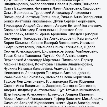
Владимирович, Милославский Павел Юрьевич, Шнырова
Ольга Вадимовна, Чанышева Лилия Айратовна, Сидорович
Ольга Борисовна, Туровский Александр Алексеевич,
Васильева Анастасия Евгеньевна, Ривина Анна Валерьевна,
Бойко Анатолий Николаевич, Дугин Сергей Георгиевич,
Пивоваров Андрей Сергеевич, Аверин Виталий Евгеньевич,
Барахоев Магомед Бекханович, Шарипков Олег
Викторович, Мошель Ирина Ароновна, Шведов Григорий
Сергеевич, Пономарев Лев Александрович, Каргалицкий
Борис Юльевич, Созаев Валерий Валерьевич, Исламов
Тимур Рифгатович, Романова Ольга Евгеньевна, Щаров
Сергей Алексадрович, Цирульников Борис Альбертович,
Гасан Ольга Павловна, Паутов Юрий Анатольевич,
Верховский Александр Маркович, Пислакова-Паркер
Марина Петровна, Кочеткова Татьяна Владимировна,
Чуркина Наталья Валерьевна, Акимова Татьяна
Николаевна, Золотарева Екатерина Александровна,
Рачинский Ян Збигневич, Жемкова Елена Борисовна,
Гудков Лев Дмитриевич, Илларионова Юлия Юрьевна,
Саранг Анна Васильевна, Захарова Светлана Сергеевна,
Аверин Владимир Анатольевич, Щур Татьяна Михайловна,
Щур Николай Алексеевич, Блинушов Андрей Юрьевич,
Мосин Алексей Геннадьевич, Гефтер Валентин Михайлович,
Симонов Алексей Кириллович, Флиге Ирина Анатольевна,