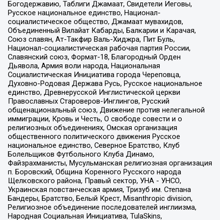
Богодержавию, Таблиги Джамаат, Свидетели Иеговы,
Русское национальное единство, Национал-
социалистическое общество, Джамаат мувахидов,
Объединенный Вилайат Кабарды, Балкарии и Карачая,
Союз славян, Ат-Такфир Валь-Хиджра, Пит Буль,
Национал-социалистическая рабочая партия России,
Славянский союз, Формат-18, Благородный Орден
Дьявола, Армия воли народа, Национальная
Социалистическая Инициатива города Череповца,
Духовно-Родовая Держава Русь, Русское национальное
единство, Древнерусской Инглистической церкви
Православных Староверов-Инглингов, Русский
общенациональный союз, Движение против нелегальной
иммиграции, Кровь и Честь, О свободе совести и о
религиозных объединениях, Омская организация
общественного политического движения Русское
национальное единство, Северное Братство, Клуб
Болельщиков Футбольного Клуба Динамо,
Файзрахманисты, Мусульманская религиозная организация
п. Боровский, Община Коренного Русского народа
Щелковского района, Правый сектор, УНА - УНСО,
Украинская повстанческая армия, Тризуб им. Степана
Бандеры, Братство, Белый Крест, Misanthropic division,
Религиозное объединение последователей инглиизма,
Народная Социальная Инициатива, TulaSkins,