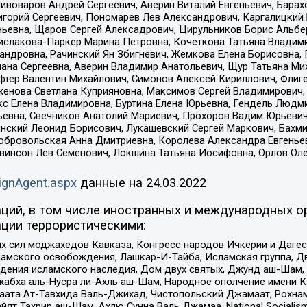
Пивоваров Андрей Сергеевич, Аверин Виталий Евгеньевич, Бара
горий Сергеевич, Пономарев Лев Александрович, Каргалицкий 
ньевна, Щаров Сергей Алексадрович, Цирульников Борис Альбер
ислакова-Паркер Марина Петровна, Кочеткова Татьяна Владими
сандровна, Рачинский Ян Збигневич, Жемкова Елена Борисовна,
лана Сергеевна, Аверин Владимир Анатольевич, Щур Татьяна М
фтер Валентин Михайлович, Симонов Алексей Кириллович, Флиг
женова Светлана Куприяновна, Максимов Сергей Владимирович, 
кс Елена Владимировна, Буртина Елена Юрьевна, Гендель Людм
евна, Свечников Анатолий Мариевич, Прохоров Вадим Юрьевич
инский Леонид Борисович, Лукашевский Сергей Маркович, Бахм
Добровольская Анна Дмитриевна, Королева Александра Евгенье
евинсон Лев Семенович, Локшина Татьяна Иосифовна, Орлов Ол
ignAgent.aspx
данные на
24.03.2022
ций, в том числе иностранных и международных ор
ции террористическими:
ил моджахедов Кавказа, Конгресс народов Ичкерии и Дагеста
ламского освобождения, Лашкар-И-Тайба, Исламская группа, Дв
ения исламского наследия, Дом двух святых, Джунд аш-Шам, 
жабха аль-Нусра ли-Ахль аш-Шам, Народное ополчение имени К.
ата Ат-Тавхида Валь-Джихад, Чистопольский Джамаат, Рохнам
ят Тахрир аш-Шам, Ахлю Сунна Валь Джамаа, National Socialism