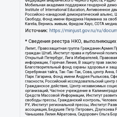
Федерация анархического черного креста, Радио
Мобильная академия поддержки гендерной демократи
Institute of International Education, Антивоенн
Российско-канадский демократический альянс, 
Свободу, Фонд имени Фридриха Науманна за свобо
Karelia, Вернись живым, Фридом Хаус, СОТА меди
Источник:
https://minjust.gov.ru/ru/doc
* Сведения реестра НКО, выполняющих 
Лилит, Правозащитная группа Гражданин.Армия.П
граждан Штаб, Институт права и публичной поли
Открытый Петербург, Лига Избирателей, Правова
информации, Горячая Линия, В защиту прав закл
Благотворительный фонд охраны здоровья и защи
Серебряная тайга, Так-Так-Так, Сова, центр Анн
Парк Гагарина, Фонд имени Андрея Рылькова, Сф
гласности, Российский исследовательский центр 
Гражданское действие, Центр независимых соци
организаций, Частное учреждение в Калининград
Средств Массовой Информации, Институт развити
свободы прессы, Гражданский контроль, Человек
РУ, Институт региональной прессы, Институт Ра
ассоциация, Бедушев Петр Петрович, Дзугкоева 
Чанышева Лилия Айратовна, Сидорович Ольга Бори