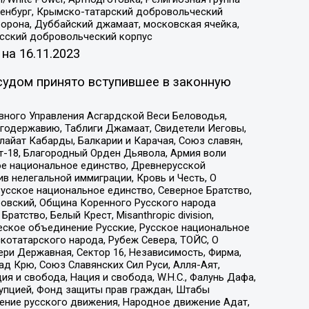
Оренбург, Крымско-татарский добровольческий
орона, Дуббайский джамаат, московская ячейка,
усский добровольческий корпус
 на
16.11.2023
судом принято вступившее в законную
вного Управления Асгардской Веси Беловодья,
годержавию, Таблиги Джамаат, Свидетели Иеговы,
айат Кабарды, Балкарии и Карачая, Союз славян,
т-18, Благородный Орден Дьявола, Армия воли
ое национальное единство, Древнерусской
 нелегальной иммиграции, Кровь и Честь, О
усское национальное единство, Северное Братство,
ровский, Община Коренного Русского народа
атство, Белый Крест, Misanthropic division,
еское объединение Русские, Русское национальное
котатарского народа, Рубеж Севера, ТОЙС, О
ри Державная, Сектор 16, Независимость, Фирма,
д Крю, Союз Славянских Сил Руси, Алля-Аят,
я и свобода, Нация и свобода, W.H.С., Фалунь Дафа,
рупцией, Фонд защиты прав граждан, Штабы
ение русского движения, Народное движение Адат,