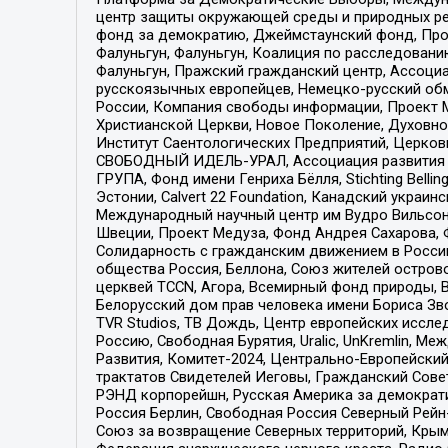
центр защиты окружающей среды и природных ресу
фонд за демократию, Джеймстаунский фонд, Прож
Фалуньгун, Фалуньгун, Коалиция по расследован
Фалуньгун, Пражский гражданский центр, Ассоци
русскоязычных европейцев, Немецко-русский об
России, Компания свободы информации, Проект М
Христианской Церкви, Новое Поколение, Духовн
Институт Саентологических Предприятий, Церков
СВОБОДНЫЙ ИДЕЛЬ-УРАЛ, Ассоциация развития ж
ГРУПА, Фонд имени Генриха Бёлля, Stichting Bellin
Эстонии, Calvert 22 Foundation, Канадский укра
Международный научный центр им Вудро Вильсона
Швеции, Проект Медуза, Фонд Андрея Сахарова, Ф
Солидарность с гражданским движением в России 
общества Россия, Беллона, Союз жителей острово
церквей TCCN, Агора, Всемирный фонд природы, B
Белорусский дом прав человека имени Бориса Зво
TVR Studios, ТВ Дождь, Центр европейских иссл
Россию, Свободная Бурятия, Uralic, UnKremlin, 
Развития, Комитет-2024, Центрально-Европейски
трактатов Свидетелей Иеговы, Гражданский Совет
РЭНД корпорейшн, Русская Америка за демократи
Россия Берлин, Свободная Россия Северный Рейн-В
Союз за возвращение Северных территорий, Крымско