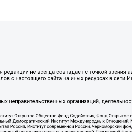
редакции не всегда совпадает с точкой зрения ав
ов с настоящего сайта на иных ресурсах в сети И
ых неправительственных организаций, деятельнос
ститут Открытое Общество Фонд Содействия, Фонд Открытое 
альный Демократический Институт Международных Отношений,
тая Россия, Институт современной России, Черноморский фонд
родный центр электоральных исследований, Германский фонд