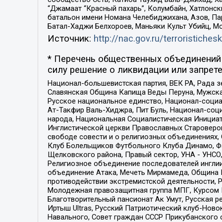
“Джамаат “Красный пахарь”, Колумбайн, Хатлонск
батальон имени Номана Челебиджихана, Азов, Па
Батал-Хаджи Белхороев, Маньяки Культ Убийц, М
Источник:
http://nac.gov.ru/terroristichesk
* Перечень общественных объединений 
силу решение о ликвидации или запрете
Национал-большевистская партия, ВЕК РА, Рада 
Славянская Община Капища Веды Перуна, Мужская
Русское национальное единство, Национал-социа
Ат-Такфир Валь-Хиджра, Пит Буль, Национал-соц
народа, Национальная Социалистическая Инициат
Инглистической церкви Православных Староверов
свободе совести и о религиозных объединениях,
Клуб Болельщиков Футбольного Клуба Динамо, Фа
Щелковского района, Правый сектор, УНА - УНСО, У
Религиозное объединение последователей инглии
объединение Атака, Мечеть Мирмамеда, Община К
противодействии экстремистской деятельности, 
Молодежная правозащитная группа МПГ, Курсом П
Благотворительный пансионат Ак Умут, Русская ре
Иртыш Ultras, Русский Патриотический клуб-Нов
Навального, Совет граждан СССР Прикубанского 