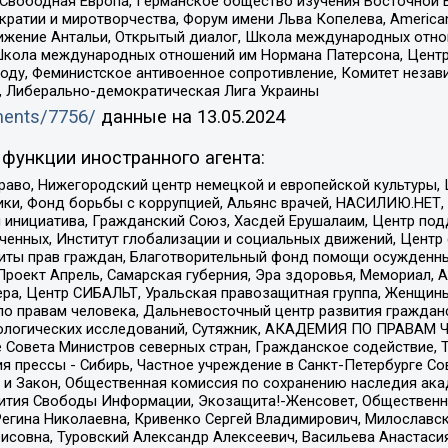
 Свободная Европа, Германское общество изучения Восточной 
и и миротворчества, Форум имени Льва Копелева, American Counci
ое движение Антальи, Открытый диалог, Школа международных отн
Школа международных отношений им Нормана Патерсона, Центр
ду, Феминистское антивоенное сопротивление, Комитет независ
а, Либерально-демократическая Лига Украины
uments/7756/
данные на
13.05.2024
функции иностранного агента:
раво, Нижегородский центр немецкой и европейской культуры,
тики, Фонд борьбы с коррупцией, Альянс врачей, НАСИЛИЮ.НЕТ,
я инициатива, Гражданский Союз, Хасдей Ерушалаим, Центр по
юченных, Институт глобализации и социальных движений, Цент
ты прав граждан, Благотворительный фонд помощи осужденным
а, Проект Апрель, Самарская губерния, Эра здоровья, Мемориал
ера, Центр СИБАЛЬТ, Уральская правозащитная группа, Женщины
по правам человека, Дальневосточный центр развития гражданс
ологических исследований, Сутяжник, АКАДЕМИЯ ПО ПРАВАМ Ч
е Совета Министров северных стран, Гражданское содействие,
я прессы - Сибирь, Частное учреждение в Санкт-Петербурге С
 и Закон, Общественная комиссия по сохранению наследия ак
звития Свободы Информации, Экозащита!-Женсовет, Общественн
Регина Николаевна, Кривенко Сергей Владимирович, Милославс
совна, Туровский Александр Алексеевич, Васильева Анастасия