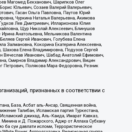
хоев Магомед Бекханович, Шарипков Олег
Борис Юльевич, Созаев Валерий Валерьевич,
тович, Гасан Ольга Павловна, Паутов Юрий
ровна, Чуркина Наталья Валерьевна, Акимова
 Гудков Лев Дмитриевич, Илларионова Юлия
ихайловна, Щур Николай Алексеевич, Блинушов
е Ирина Анатольевна, Мельникова Валентина
Беляев Сергей Иванович, Голубева Елена
ила Залмановна, Кокорина Екатерина Алексеевна,
, Шахова Елена Владимировна, Подузов Сергей
ин Вячеслав Иванович, Шабад Анатолий Ефимович,
вна, Смирнов Владимир Александрович, Вицин
ег Петрович, Полякова Мара Федоровна, Резник
ганизаций, признанных в соответствии с
на, База, Асбат аль-Ансар, Священная война,
ижение Талибан, Исламская партия Туркестана,
Исламский джихад, Аль-Каида, Имарат Кавказ,
 Минина и Д. Пожарского, Аджр от Аллаха Субхану
о ба суи давлати исломи, Террористическое
/White Power, Артподготовка, Религиозная группа