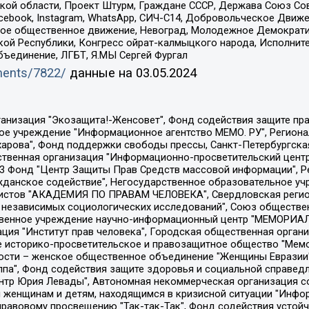
ой области, Проект Штурм, Граждане СССР, Держава Союз Сов
Facebook, Instagram, WhatsApp, СИЧ-С14, Добровольческое Движ
ское общественное движение, Невоград, Молодежное Демократ
ой Республики, Конгресс ойрат-калмыцкого народа, Исполнит
бъединение, ЛГБТ, Я.МЫ Сергей Фургал
uments/7822/
данные на
03.05.2024
Общество с ограниченной ответственностью "Радио Свободная Европа/Радио Свобода", Чешское информационное агентство "MEDIUM-ORIENT", Красноярская региональная общественная организация "Мы против СПИДа", Камалягин Денис Николаевич, Маркелов Сергей Евгеньевич, Пономарев Лев Александрович, Савицкая Людмила Алексеевна, Автономная некоммерческая организация "Центр по работе с проблемой насилия "НАСИЛИЮ.НЕТ", Межрегиональный профессиональный союз работников здравоохранения "Альянс врачей", Юридическое лицо, зарегистрированное в Латвийской Республике, SIA "Medusa Project" (регистрационный номер 40103797863, дата регистрации 10.06.2014), Некоммерческая организация "Фонд по борьбе с коррупцией", Автономная некоммерческая организация "Институт права и публичной политики", Баданин Роман Сергеевич, Гликин Максим Александрович, Железнова Мария Михайловна, Лукьянова Юлия Сергеевна, Маетная Елизавета Витальевна, Маняхин Петр Борисович, Чуракова Ольга Владимировна, Ярош Юлия Петровна, Юридическое лицо "The Insider SIA", зарегистрированное в Риге, Латвийская Республика (дата регистрации 26.06.2015), являющееся администратором доменного имени интернет-издания "The Insider SIA", https://theins.ru, Постернак Алексей Евгеньевич, Рубин Михаил Аркадьевич, Анин Роман Александрович, Юридическое лицо Istories fonds, зарегистрированное в Латвийской Республике (регистрационный номер 50008295751, дата регистрации 24.02.2020), Великовский Дмитрий Александрович, Долинина Ирина Николаевна, Мароховская Алеся Алексеевна, Шлейнов Роман Юрьевич, Шмагун Олеся Валентиновна, Общество с ограниченной ответственностью "Альтаир 2021", Общество с ограниченной ответственностью "Вега 2021", Общество с ограниченной ответственностью "Главный редактор 2021", Общество с ограниченной ответственностью "Ромашки монолит", Важенков Артем Валерьевич, Ивановская областная общественная организация "Центр гендерных исследований", Гурман Юрий Альбертович, Медиапроект "ОВД-Инфо", Егоров Владимир Владимирович, Жилинский Владимир Александрович, Общество с ограниченной ответственностью "ЗП", Иванова София Юрьевна, Карезина Инна Павловна, Кильтау Екатерина Викторовна, Петров Алексей Викторович, Пискунов Сергей Евгеньевич, Смирнов Сергей Сергеевич, Тихонов Михаил Сергеевич, Общество с ограниченной ответственностью "ЖУРНАЛИСТ-ИНОСТРАННЫЙ АГЕНТ", Арапова Галина Юрьевна, Вольтская Татьяна Анатольевна, Американская компания "Mason G.E.S. Anonymous Foundation" (США), являющаяся владельцем интернет-издания https://mnews.world/, Компания "Stichting Bellingcat", зарегистрированная в Нидерландах (дата регистрации 11.07.2018), Захаров Андрей Вячеславович, Клепиковская Екатерина Дмитриевна, Общество с ограниченной ответственностью "МЕМО", Перл Роман Александрович, Симонов Евгений Алексеевич, Соловьева Елена Анатольевна, Сотников Даниил Владимирович, Сурначева Елизавета Дмитриевна, Автономная некоммерческая организация по защите прав человека и информированию населения "Якутия – Наше Мнение", Общество с ограниченной ответственностью "Москоу диджитал медиа", с 26.01.2023 Общество с ограниченной ответственностью "Чайка Белые сады", Ветошкина Валерия Валерьевна, Заговора Максим Александрович, Межрегиональное общественное движение "Российская ЛГБТ - сеть", Оленичев Максим Владимирович, Павлов Иван Юрьевич, Скворцова Елена Сергеевна, Общество с ограниченной ответственностью "Как бы инагент", Кочетков Игорь Викторович, Общество с ограниченной ответственностью "Честные выборы", Еланчик Олег Александрович, Общество с ограниченной ответственностью "Нобелевский призыв", Гималова Регина Эмилевна, Григорьев Андрей Валерьевич, Григорьева Алина Александровна, Ассоциация по содействию защите прав призывников, альтернативнослужащих и военнослужащих "Правозащитная группа "Гражданин.Армия.Право", Хисамова Регина Фаритовна, Автономная некоммерческая организация по реализа