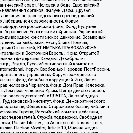
нтический совет, Человек в беде, Европейский
 извлечения органов, Фалунь Дафа, Друзья
рганизация по расследованию преследований
тр либеральной современности, Форум
 Оксфордский российский фонд, Фонд Будущее
е Управление Евангельских Христиан Украинской
еждународное христианское движение, Всемирный
людению за выборами, Республика Польша,
народных Отношений, КРИМСЬКА ПРАВОЗАХИСНА
ы Центральной и Восточной Европы, Фонд Открытой
иональная федерация Канады, Декабристы,
тр , Риддл, Русский антивоенный комитет в
nternational, Форум Свободных Народов ПостРоссии,
дарственного управления, Форум гражданского
рнешнл, Фонд борьбы с коррупцией Инк, Завет
прав человека Чернигов, Фонд Дом Прав Человека,
н, Дом прав человека Крым, Центр дикого лосося,
стов расследователей, АЛЛАТРА, За свободную
д, Гудзоновский институт, Фонд Демократического
сследований, Общество Сторожевой башни, Библии и
сточная Европа, Российский комитет действия,
-расследователей, Служба поддержки, Свободная
 Russie-Libertes, La Asocicion de Rusos Libres,
an Election Monitor, Article 19, Мнение медиа,