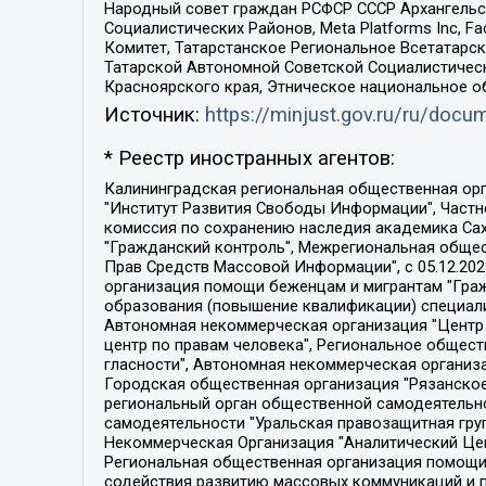
Народный совет граждан РСФСР СССР Архангельск
Социалистических Районов, Meta Platforms Inc, 
Комитет, Татарстанское Региональное Всетатар
Татарской Автономной Советской Социалистическ
Красноярского края, Этническое национальное о
Источник:
https://minjust.gov.ru/ru/doc
* Реестр иностранных агентов:
Калининградская региональная общественная организация "Экозащита!-Женсовет", Фонд содействия защите прав и свобод граждан "Общественный вердикт", Фонд "Институт Развития Свободы Информации", Частное учреждение "Информационное агентство МЕМО. РУ", Региональная общественная организация "Общественная комиссия по сохранению наследия академика Сахарова", Фонд поддержки свободы прессы, Санкт-Петербургская общественная правозащитная организация "Гражданский контроль", Межрегиональная общественная организация "Информационно-просветительский центр "Мемориал", Региональный Фонд "Центр Защиты Прав Средств Массовой Информации", с 05.12.2023 Фонд "Центр Защиты Прав Средств массовой информации", Региональная общественная благотворительная организация помощи беженцам и мигрантам "Гражданское содействие", Негосударственное образовательное учреждение дополнительного профессионального образования (повышение квалификации) специалистов "АКАДЕМИЯ ПО ПРАВАМ ЧЕЛОВЕКА", Свердловская региональная общественная организация "Сутяжник", Автономная некоммерческая организация "Центр независимых социологических исследований", Союз общественных объединений "Российский исследовательский центр по правам человека", Региональное общественное учреждение научно-информационный центр "МЕМОРИАЛ", Некоммерческая организация "Фонд защиты гласности", Автономная некоммерческая организация "Институт прав человека", Городская общественная организация "Екатеринбургское общество "МЕМОРИАЛ", Городская общественная организация "Рязанское историко-просветительское и правозащитное общество "Мемориал" (Рязанский Мемориал), Челябинский региональный орган общественной самодеятельности – женское общественное объединение "Женщины Евразии", Челябинский региональный орган общественной самодеятельности "Уральская правозащитная группа", Фонд содействия защите здоровья и социальной справедливости имени Андрея Рылькова, Автономная Некоммерческая Организация "Аналитический Центр Юрия Левады", Автономная некоммерческая организация социальной поддержки населения "Проект Апрель", Региональная общественная организация помощи женщинам и детям, находящимся в кризисной ситуации "Информационно-методический центр "Анна", Фонд содействия развитию массовых коммуникаций и правовому просвещению "Так-так-Так", Фонд содействия устойчивому развитию "Серебряная тайга", Свердловский региональный общественный фонд социальных проектов "Новое время", "Idel.Реалии", Кавказ.Реалии, Крым.Реалии, Телеканал Настоящее Время, Татаро-башкирская служба Радио Свобода (Azatliq Radiosi), Радио Свободная Европа/Радио Свобода (PCE/PC), "Сибирь.Реалии", "Фактограф", Благотворительный фонд помощи осужденным и их семьям, Автономная некоммерческая организация "Институт глобализации и социальных движений", Фонд "В защиту прав заключенных", Частное учреждение "Центр поддержки и содействия развитию средств массовой информации", Пензенский региональный общественный благотворительный фонд "Гражданский союз", "Север.Реалии", Некоммерческая организация Фонд "Правовая инициатива", 