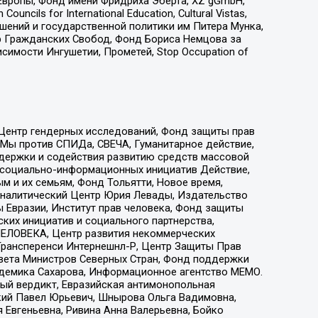
Европы, Фонд имени Фридриха Эберта, XZ gGmbH,
ls for International Education, Cultural Vistas,
ошений и государственной политики им Питера Мунка,
 Гражданских Свобод, Фонд Бориса Немцова за
имости Ингушетии, Прометей, Stop Occupation of
 Центр гендерных исследований, Фонд защиты прав
 Мы против СПИДа, СВЕЧА, Гуманитарное действие,
ддержки и содействия развитию средств массовой
р социально-информационных инициатив Действие,
 и их семьям, Фонд Тольятти, Новое время,
, Аналитический Центр Юрия Левады, Издательство
 Евразии, Институт прав человека, Фонд защиты
ких инициатив и социального партнерства,
ЕЛОВЕКА, Центр развития некоммерческих
 Трансперенси Интернешнл-Р, Центр Защиты Прав
овета Министров Северных Стран, Фонд поддержки
адемика Сахарова, Информационное агентство МЕМО.
ый вердикт, Евразийская антимонопольная
кий Павел Юрьевич, Шнырова Ольга Вадимовна,
 Евгеньевна, Ривина Анна Валерьевна, Бойко