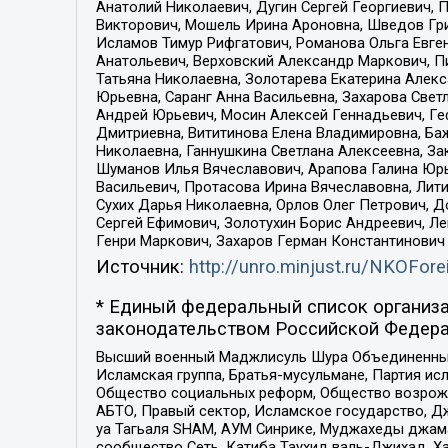
Анатолий Николаевич, Дугин Сергей Георгиевич, 
Викторович, Мошель Ирина Ароновна, Шведов Гри
Исламов Тимур Рифгатович, Романова Ольга Евге
Анатольевич, Верховский Александр Маркович, П
Татьяна Николаевна, Золотарева Екатерина Алек
Юрьевна, Саранг Анна Васильевна, Захарова Свет
Андрей Юрьевич, Мосин Алексей Геннадьевич, Ге
Дмитриевна, Вититинова Елена Владимировна, Ба
Николаевна, Ганнушкина Светлана Алексеевна, За
Шуманов Илья Вячеславович, Арапова Галина Юрь
Васильевич, Протасова Ирина Вячеславовна, Лит
Сухих Дарья Николаевна, Орлов Олег Петрович, 
Сергей Ефимович, Золотухин Борис Андреевич, Л
Генри Маркович, Захаров Герман Константинович
Источник:
http://unro.minjust.ru/NKOFore
* Единый федеральный список организа
законодательством Российской Федера
Высший военный Маджлисуль Шура Объединенных с
Исламская группа, Братья-мусульмане, Партия ис
Общество социальных реформ, Общество возрожд
АБТО, Правый сектор, Исламское государство, Д
уа Тагьаля SHAM, АУМ Синрике, Муджахеды джама
сообщество Сеть, Катиба Таухид валь-Джихад, Хай