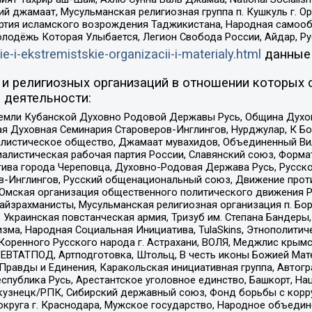
ий джамаат, Мусульманская религиозная группа п. Кушкуль г. 
ртия исламского возрождения Таджикистана, Народная самооб
олодёжь Которая Улыбается, Легион Свобода России, Айдар, Р
ie-i-ekstremistskie-organizacii-i-materialy.html
данные
и религиозных организаций в отношении которых 
 деятельности:
земли Кубанской Духовно Родовой Державы Русь, Община Духо
 Духовная Семинария Староверов-Инглингов, Нурджулар, К Бо
листическое общество, Джамаат мувахидов, Объединенный Вил
иалистическая рабочая партия России, Славянский союз, Форма
ива города Череповца, Духовно-Родовая Держава Русь, Русск
-Инглингов, Русский общенациональный союз, Движение против
 Омская организация общественного политического движения Р
йзрахманисты, Мусульманская религиозная организация п. Бо
краинская повстанческая армия, Тризуб им. Степана Бандеры, Бр
зма, Народная Социальная Инициатива, TulaSkins, Этнополитич
оренного Русского народа г. Астрахани, ВОЛЯ, Меджлис крымс
РЕВТАТПОД, Артподготовка, Штольц, В честь иконы Божией Мате
равды и Единения, Каракольская инициативная группа, Автогра
спублика Русь, Арестантское уголовное единство, Башкорт, Наци
окузнецк/РПК, Сибирский державный союз, Фонд борьбы с кор
округа г. Краснодара, Мужское государство, Народное объедин