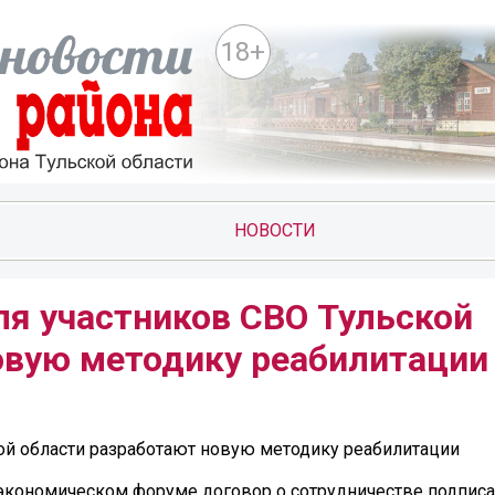
18+
НОВОСТИ
ля участников СВО Тульской
овую методику реабилитации
кой области разработают новую методику реабилитации
экономическом форуме договор о сотрудничестве подписа