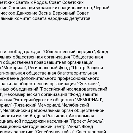
етских Светлых Родов, Совет Советских
ение Организации украинских националистов, Черный
ическое Движение Весна, Верховный Совет
ельный комитет совета народных депутатов
ции социально-правовых программ "Лилит", Дальневосточное общественное движение "Маяк", Санкт-Петербургская ЛГБТ-инициативная группа "Выход", Инициативная группа ЛГБТ+ "Реверс", Алексеев Андрей Викторович, Бекбулатова Таисия Львовна, Беляев Иван Михайлович, Владыкина Елена Сергеевна, Гельман Марат Александрович, Никульшина Вероника Юрьевна, Толоконникова Надежда Андреевна, Шендерович Виктор Анатольевич, Общество с ограниченной ответственностью "Данное сообщение", Общество с ограниченной ответственностью Издательский дом "Новая глава", Айнбиндер Александра Александровна, Московский комьюнити-центр для ЛГБТ+инициатив, Благотворительный фонд развития филантропии, Deutsche Welle (Германия, Kurt-Schumacher-Strasse 3, 53113 Bonn), Борзунова Мария Михайловна, Воробьев Виктор Викторович, Голубева Анна Львовна, Константинова Алла Михайловна, Малкова Ирина Владимировна, Мурадов Мурад Абдулгалимович, Осетинская Елизавета Николаевна, Понасенков Евгений Николаевич, Ганапольский Матвей Юрьевич, Киселев Евгений Алексеевич, Борухович Ирина Григорьевна, Дремин Иван Тимофеевич, Дубровский Дмитрий Викторович, Красноярская региональная общественная организация поддержки и развития альтернативных образовательных технологий и межкультурных коммуникаций "ИНТЕРРА", Маяковская Екатерина Алексеевна, Фейгин Марк Захарович, Филимонов Андрей Викторович, Дзугкоева Регина Николаевна, Доброхотов Роман Александрович, Дудь Юрий Александрович, Елкин Сергей Владимирович, Кругликов Кирилл Игоревич, Сабунаева Мария Леонидовна, Семенов Алексей Владимирович, Шаинян Карен Багратович, Шульман Екатерина Михайловна, Асафьев Артур Валерьевич, Вахштайн Виктор Семенович, Венедиктов Алексей Алексеевич, Лушникова Екатерина Евгеньевна, Волков Леонид Михайлович, Невзоров Александр Глебович, Пархоменко Сергей Борисович, Сироткин Ярослав Николаевич, Кара-Мурза Владимир Владимирович, Баранова Наталья Владимировна, Гозман Леонид Яковлевич, Кагарлицкий Борис Юльевич, Климарев Михаил Валерьевич, Милов Владимир Станиславович, Автономная некоммерческая организация Краснодарский центр современного искусства "Типография", Моргенштерн Алишер Тагирович, Соболь Любовь Эдуардовна, Общество с ограниченной ответственностью "ЛИЗА НОРМ", Каспаров Гарри Кимович, Ходорковский Михаил Борисович, Общество с ограниченной ответственностью "Апрельские тезисы", Данилович Ирина Брониславовна, Кашин Олег Владимирович, Петров Николай Владимирович, Пивоваров Алексей Владимирович, Соколов Михаил Владимирович, Цветкова Юлия Владимировна, Чичваркин Евгений Александрович, Комитет против пыток/Команда против пыток, Общество с ограниченной ответственностью "Первый научный", Общество с ограниченной ответственностью "Вертолет и ко", Белоцерковская Вероника Борисовна, Кац Максим Евгеньевич, Лазарева Татьяна Юрьевна, Шаведдинов Руслан Табризович, Яшин Илья Валерьевич, Общество с ограниченной ответственностью "Иноагент ААВ", Алешковский Дмитрий Петрович, Альбац Евгения Марковна, Быков Дмитрий Львович, Галямина Юлия Евгеньевна, Лойко Сергей Леонидович, Мартынов Кирилл Константинович, Медведев Сергей Александрович, Крашенинников Федор Геннадиевич, Гордеева Катерина Вл