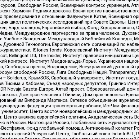
рсов, Свободная Россия, Всемирный конгресс украинцев, Атла
ект Хармони, Родники дракона, Врачи против насильственного
ию преследования в отношении Фалуньгун в Китае, Всемирная о
ация школ политических исследований при Совете Европы, Цен
мен, Бард колледж, Европейский выбор, Фонд Ходорковского,
едиа, Международное партнерство за права человека, Духовно
ое Учебное Заведение Международный Библейский Колледж, М
ь Духовной Технологии, Европейская сеть организаций по наб
урналистики, IStories fonds, Королевский Институт Между
gcat, Bellingcat Ltd, The Insider, Институт правовой инициатив
инский конгресс, Институт Макдональда-Лорье, Украинская нац
, Свободная пресса, Возрождение, Всеукраинский духовный цен
орум свободной России, Лига Свободных Наций, Transparеncy I
– Solidarus, КрымSOS, Свободный университет, Институт госу
в Тисима и Хабомаи, Съезд народных депутатов, Гринпис Инте
DR Novaja Gazeta-Europe, Алтай проект, Образовательный дом 
зскова, Дом прав человека Тбилиси, Дом прав человека Ерева
едований им Вилфрида Мартенса, Сетевое объединение журнали
Международная федерация транспортных рабочих, ИстЧам Финлан
й университет, Центр восточноевропейских и международных и
, Центр анализа европейской политики, Академическая сеть Во
ю в России, Настоящая Россия, Глобальная сеть журналистов
естфалия, Фонд глобальной помощи, Антивоенный комитет России,
татарский Ресурсный Центр, Глобальный союз IndustriALL, Russi