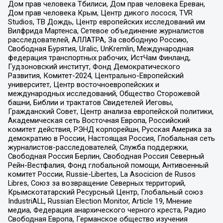
Дом прав человека Тбилиси, Дом прав человека Ереван,
Дом прав человека Крым, Центр дикого лосося, TVR
Studios, ТВ Дождь, Центр европейских исследований им
Вилфрида Мартенса, Сетевое объединение журналистов
расследователей, АЛЛАТРА, За свободную Россию,
Свободная Бурятия, Uralic, UnKremlin, Международная
федерация транспортных рабочих, ИстЧам Финланд,
Гудзоновский институт, Фонд Демократического
Развития, Комитет-2024, Центрально-Европейский
университет, Центр восточноевропейских и
международных исследований, Общество Сторожевой
башни, Библии и трактатов Свидетелей Иеговы,
Гражданский Совет, Центр анализа европейской политики,
Академическая сеть Восточная Европа, Российский
комитет действия, РЭНД корпорейшн, Русская Америка за
демократию в России, Настоящая Россия, Глобальная сеть
журналистов-расследователей, Служба поддержки,
Свободная Россия Берлин, Свободная Россия Северный
Рейн-Вестфалия, Фонд глобальной помощи, Антивоенный
комитет России, Russie-Libertes, La Asocicion de Rusos
Libres, Союз за возвращение Северных территорий,
Крымскотатарский Ресурсный Центр, Глобальный союз
IndustriALL, Russian Election Monitor, Article 19, Мнение
медиа, Федерация анархического черного креста, Радио
Свободная Европа, Германское общество изучения