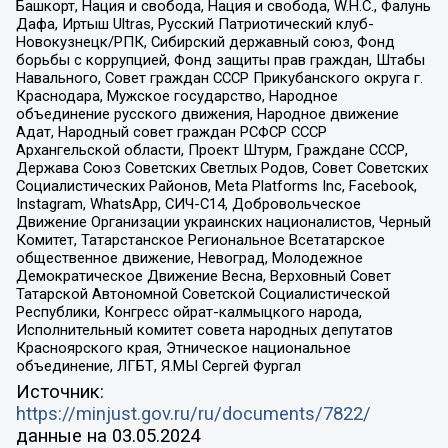
Башкорт, Нация и свобода, Нация и свобода, W.H.С., Фалунь
Дафа, Иртыш Ultras, Русский Патриотический клуб-
Новокузнецк/РПК, Сибирский державный союз, Фонд
борьбы с коррупцией, Фонд защиты прав граждан, Штабы
Навального, Совет граждан СССР Прикубанского округа г.
Краснодара, Мужское государство, Народное
объединение русского движения, Народное движение
Адат, Народный совет граждан РСФСР СССР
Архангельской области, Проект Штурм, Граждане СССР,
Держава Союз Советских Светлых Родов, Совет Советских
Социалистических Районов, Meta Platforms Inc, Facebook,
Instagram, WhatsApp, СИЧ-С14, Добровольческое
Движение Организации украинских националистов, Черный
Комитет, Татарстанское Региональное Всетатарское
общественное движение, Невоград, Молодежное
Демократическое Движение Весна, Верховный Совет
Татарской Автономной Советской Социалистической
Республики, Конгресс ойрат-калмыцкого народа,
Исполнительный комитет совета народных депутатов
Красноярского края, Этническое национальное
объединение, ЛГБТ, Я.МЫ Сергей Фургал
Источник:
https://minjust.gov.ru/ru/documents/7822/
данные на
03.05.2024