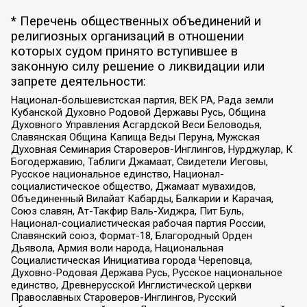
* Перечень общественных объединений и
религиозных организаций в отношении
которых судом принято вступившее в
законную силу решение о ликвидации или
запрете деятельности:
Национал-большевистская партия, ВЕК РА, Рада земли
Кубанской Духовно Родовой Державы Русь, Община
Духовного Управления Асгардской Веси Беловодья,
Славянская Община Капища Веды Перуна, Мужская
Духовная Семинария Староверов-Инглингов, Нурджулар, К
Богодержавию, Таблиги Джамаат, Свидетели Иеговы,
Русское национальное единство, Национал-
социалистическое общество, Джамаат мувахидов,
Объединенный Вилайат Кабарды, Балкарии и Карачая,
Союз славян, Ат-Такфир Валь-Хиджра, Пит Буль,
Национал-социалистическая рабочая партия России,
Славянский союз, Формат-18, Благородный Орден
Дьявола, Армия воли народа, Национальная
Социалистическая Инициатива города Череповца,
Духовно-Родовая Держава Русь, Русское национальное
единство, Древнерусской Инглистической церкви
Православных Староверов-Инглингов, Русский