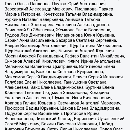
Гасан Ольга Павловна, Паутов Юрий Анатольевич,
Верховский Александр Маркович, Пислакова-Паркер
Марина Петровна, Кочеткова Татьяна Владимировна,
Чуркина Наталья Валерьевна, Акимова Татьяна
Николаевна, Золотарева Екатерина Александровна,
Рачинский Ян Збигневич, Жемкова Елена Борисовна,
Гудков Лев Дмитриевич, Илларионова Юлия Юрьевна,
Саранг Анна Васильевна, Захарова Светлана Сергеевна,
Аверин Владимир Анатольевич, Щур Татьяна Михайловна,
Щур Николай Алексеевич, Блинушов Андрей Юрьевич,
Мосин Алексей Геннадьевич, Гефтер Валентин Михайлович,
Симонов Алексей Кириллович, Флиге Ирина Анатольевна,
Мельникова Валентина Дмитриевна, Вититинова Елена
Владимировна, Баженова Светлана Куприяновна,
Максимов Сергей Владимирович, Беляев Сергей Иванович,
Голубева Елена Николаевна, Ганнушкина Светлана
Алексеевна, Закс Елена Владимировна, Буртина Елена
Юрьевна, Гендель Людмила Залмановна, Кокорина
Екатерина Алексеевна, Шуманов Илья Вячеславович,
Арапова Галина Юрьевна, Свечников Анатолий Мариевич,
Прохоров Вадим Юрьевич, Шахова Елена Владимировна,
Подузов Сергей Васильевич, Протасова Ирина
Вячеславовна, Литинский Леонид Борисович, Лукашевский
Сергей Маркович, Бахмин Вячеслав Иванович, Шабад
Анатолий Ефимович, Сухих Дарья Николаевна, Орлов Олег