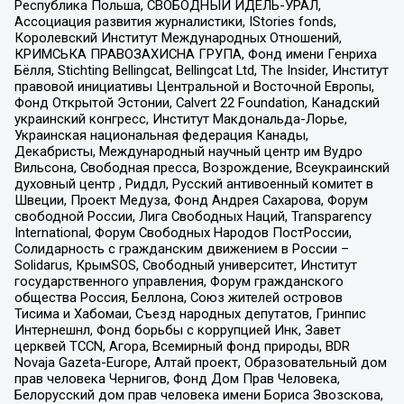
Республика Польша, СВОБОДНЫЙ ИДЕЛЬ-УРАЛ,
Ассоциация развития журналистики, IStories fonds,
Королевский Институт Международных Отношений,
КРИМСЬКА ПРАВОЗАХИСНА ГРУПА, Фонд имени Генриха
Бёлля, Stichting Bellingcat, Bellingcat Ltd, The Insider, Институт
правовой инициативы Центральной и Восточной Европы,
Фонд Открытой Эстонии, Calvert 22 Foundation, Канадский
украинский конгресс, Институт Макдональда-Лорье,
Украинская национальная федерация Канады,
Декабристы, Международный научный центр им Вудро
Вильсона, Свободная пресса, Возрождение, Всеукраинский
духовный центр , Риддл, Русский антивоенный комитет в
Швеции, Проект Медуза, Фонд Андрея Сахарова, Форум
свободной России, Лига Свободных Наций, Transparеncy
International, Форум Свободных Народов ПостРоссии,
Солидарность с гражданским движением в России –
Solidarus, КрымSOS, Свободный университет, Институт
государственного управления, Форум гражданского
общества Россия, Беллона, Союз жителей островов
Тисима и Хабомаи, Съезд народных депутатов, Гринпис
Интернешнл, Фонд борьбы с коррупцией Инк, Завет
церквей TCCN, Агора, Всемирный фонд природы, BDR
Novaja Gazeta-Europe, Алтай проект, Образовательный дом
прав человека Чернигов, Фонд Дом Прав Человека,
Белорусский дом прав человека имени Бориса Звозскова,