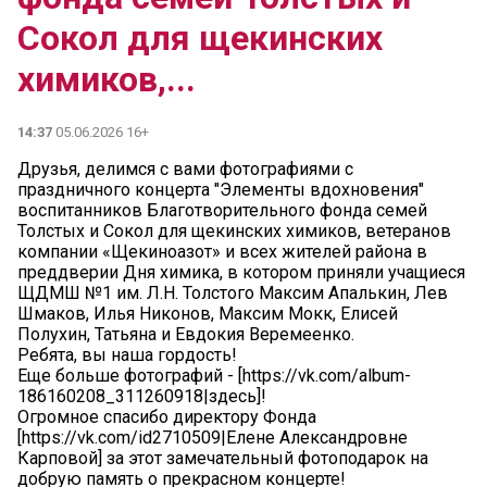
Сокол для щекинских
химиков,...
14:37
05.06.2026 16+
Друзья, делимся с вами фотографиями с
праздничного концерта "Элементы вдохновения"
воспитанников Благотворительного фонда семей
Толстых и Сокол для щекинских химиков, ветеранов
компании «Щекиноазот» и всех жителей района в
преддверии Дня химика, в котором приняли учащиеся
ЩДМШ №1 им. Л.Н. Толстого Максим Апалькин, Лев
Шмаков, Илья Никонов, Максим Мокк, Елисей
Полухин, Татьяна и Евдокия Веремеенко.
Ребята, вы наша гордость!
Еще больше фотографий - [https://vk.com/album-
186160208_311260918|здесь]!
Огромное спасибо директору Фонда
[https://vk.com/id2710509|Елене Александровне
Карповой] за этот замечательный фотоподарок на
добрую память о прекрасном концерте!