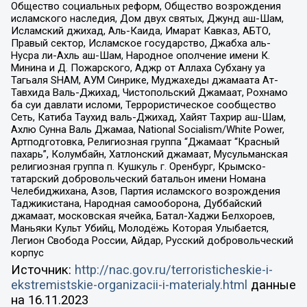
Общество социальных реформ, Общество возрождения
исламского наследия, Дом двух святых, Джунд аш-Шам,
Исламский джихад, Аль-Каида, Имарат Кавказ, АБТО,
Правый сектор, Исламское государство, Джабха аль-
Нусра ли-Ахль аш-Шам, Народное ополчение имени К.
Минина и Д. Пожарского, Аджр от Аллаха Субхану уа
Тагьаля SHAM, АУМ Синрике, Муджахеды джамаата Ат-
Тавхида Валь-Джихад, Чистопольский Джамаат, Рохнамо
ба суи давлати исломи, Террористическое сообщество
Сеть, Катиба Таухид валь-Джихад, Хайят Тахрир аш-Шам,
Ахлю Сунна Валь Джамаа, National Socialism/White Power,
Артподготовка, Религиозная группа “Джамаат “Красный
пахарь”, Колумбайн, Хатлонский джамаат, Мусульманская
религиозная группа п. Кушкуль г. Оренбург, Крымско-
татарский добровольческий батальон имени Номана
Челебиджихана, Азов, Партия исламского возрождения
Таджикистана, Народная самооборона, Дуббайский
джамаат, московская ячейка, Батал-Хаджи Белхороев,
Маньяки Культ Убийц, Молодёжь Которая Улыбается,
Легион Свобода России, Айдар, Русский добровольческий
корпус
Источник:
http://nac.gov.ru/terroristicheskie-i-
ekstremistskie-organizacii-i-materialy.html
данные
на
16.11.2023