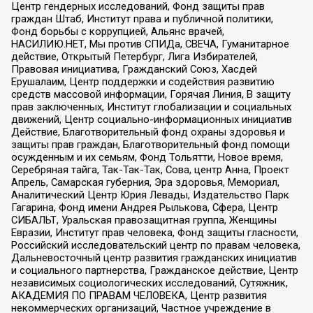
Центр гендерных исследований, Фонд защиты прав
граждан Штаб, Институт права и публичной политики,
Фонд борьбы с коррупцией, Альянс врачей,
НАСИЛИЮ.НЕТ, Мы против СПИДа, СВЕЧА, Гуманитарное
действие, Открытый Петербург, Лига Избирателей,
Правовая инициатива, Гражданский Союз, Хасдей
Ерушалаим, Центр поддержки и содействия развитию
средств массовой информации, Горячая Линия, В защиту
прав заключенных, Институт глобализации и социальных
движений, Центр социально-информационных инициатив
Действие, Благотворительный фонд охраны здоровья и
защиты прав граждан, Благотворительный фонд помощи
осужденным и их семьям, Фонд Тольятти, Новое время,
Серебряная тайга, Так-Так-Так, Сова, центр Анна, Проект
Апрель, Самарская губерния, Эра здоровья, Мемориал,
Аналитический Центр Юрия Левады, Издательство Парк
Гагарина, Фонд имени Андрея Рылькова, Сфера, Центр
СИБАЛЬТ, Уральская правозащитная группа, Женщины
Евразии, Институт прав человека, Фонд защиты гласности,
Российский исследовательский центр по правам человека,
Дальневосточный центр развития гражданских инициатив
и социального партнерства, Гражданское действие, Центр
независимых социологических исследований, Сутяжник,
АКАДЕМИЯ ПО ПРАВАМ ЧЕЛОВЕКА, Центр развития
некоммерческих организаций, Частное учреждение в