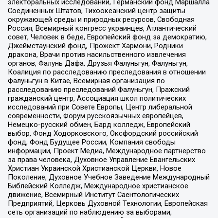
электоральных исследований, Германский фонд Маршалла
Соединенных Штатов, Тихоокеанский центр защиты
окружающей среды и природных ресурсов, Свободная
Россия, Всемирный конгресс украинцев, Атлантический
совет, Человек в беде, Европейский фонд за демократию,
Джеймстаунский фонд, Прожект Хармони, Родники
дракона, Врачи против насильственного извлечения
органов, Фалунь Дафа, Друзья Фалуньгун, Фалуньгун,
Коалиция по расследованию преследования в отношении
Фалуньгун в Китае, Всемирная организация по
расследованию преследований Фалуньгун, Пражский
гражданский центр, Ассоциация школ политических
исследований при Совете Европы, Центр либеральной
современности, Форум русскоязычных европейцев,
Немецко-русский обмен, Бард колледж, Европейский
выбор, Фонд Ходорковского, Оксфордский российский
фонд, Фонд Будущее России, Компания свободы
информации, Проект Медиа, Международное партнерство
за права человека, Духовное Управление Евангельских
Христиан Украинской Христианской Церкви, Новое
Поколение, Духовное Учебное Заведение Международный
Библейский Колледж, Международное христианское
движение, Всемирный Институт Саентологических
Предприятий, Церковь Духовной Технологии, Европейская
сеть организаций по наблюдению за выборами,