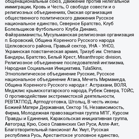
общенациональный союз, Движение против нелегальной
иммиграции, Кровь и Честь, О свободе совести и о
религиозных объединениях, Омская организация
общественного политического движения Русское
национальное единство, Северное Братство, Клуб
Болельщиков Футбольного Клуба Динамо,
Файзрахманисты, Мусульманская религиозная организация
п. Боровский, Община Коренного Русского народа
Щелковского района, Правый сектор, УНА - УНСО,
Украинская повстанческая армия, Тризуб им. Степана
Бандеры, Братство, Белый Крест, Misanthropic division,
Религиозное объединение последователей инглиизма,
Народная Социальная Инициатива, TulaSkins,
Этнополитическое объединение Русские, Русское
национальное объединение Атака, Мечеть Мирмамеда,
Община Коренного Русского народа г. Астрахани, ВОЛЯ,
Меджлис крымскотатарского народа, Рубеж Севера, ТОЙС,
О противодействии экстремистской деятельности,
РЕВТАТПОД, Артподготовка, Штольц, В честь иконы
Божией Матери Державная, Сектор 16, Независимость,
Фирма, Молодежная правозащитная группа МПГ, Курсом
Правды и Единения, Каракольская инициативная группа,
Автоград Крю, Союз Славянских Сил Руси, Алля-Аят,
Благотворительный пансионат Ак Умут, Русская
республика Русь, Арестантское уголовное единство,