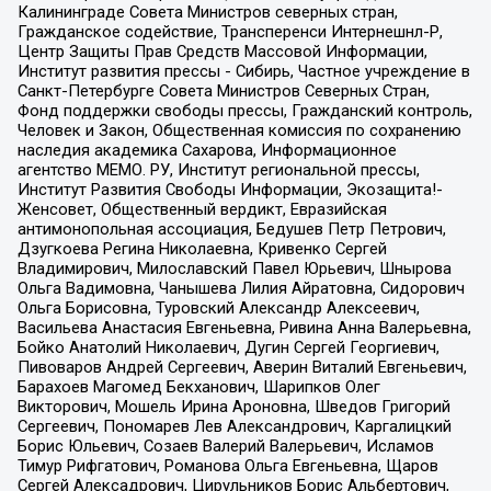
Калининграде Совета Министров северных стран,
Гражданское содействие, Трансперенси Интернешнл-Р,
Центр Защиты Прав Средств Массовой Информации,
Институт развития прессы - Сибирь, Частное учреждение в
Санкт-Петербурге Совета Министров Северных Стран,
Фонд поддержки свободы прессы, Гражданский контроль,
Человек и Закон, Общественная комиссия по сохранению
наследия академика Сахарова, Информационное
агентство МЕМО. РУ, Институт региональной прессы,
Институт Развития Свободы Информации, Экозащита!-
Женсовет, Общественный вердикт, Евразийская
антимонопольная ассоциация, Бедушев Петр Петрович,
Дзугкоева Регина Николаевна, Кривенко Сергей
Владимирович, Милославский Павел Юрьевич, Шнырова
Ольга Вадимовна, Чанышева Лилия Айратовна, Сидорович
Ольга Борисовна, Туровский Александр Алексеевич,
Васильева Анастасия Евгеньевна, Ривина Анна Валерьевна,
Бойко Анатолий Николаевич, Дугин Сергей Георгиевич,
Пивоваров Андрей Сергеевич, Аверин Виталий Евгеньевич,
Барахоев Магомед Бекханович, Шарипков Олег
Викторович, Мошель Ирина Ароновна, Шведов Григорий
Сергеевич, Пономарев Лев Александрович, Каргалицкий
Борис Юльевич, Созаев Валерий Валерьевич, Исламов
Тимур Рифгатович, Романова Ольга Евгеньевна, Щаров
Сергей Алексадрович, Цирульников Борис Альбертович,