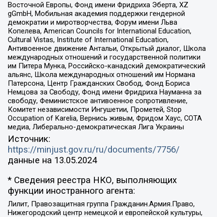
Восточной Европы, Фонд имени Фридриха Эберта, XZ
gGmbH, Мобильная академия поддержки гендерной
демократии и миротворчества, Форум имени Льва
Копелева, American Councils for International Education,
Cultural Vistas, Institute of International Education,
Антивоенное движение Антальи, Открытый диалог, Школа
международных отношений и государственной политики
им Питера Мунка, Российско-канадский демократический
альянс, Школа международных отношений им Нормана
Патерсона, Центр Гражданских Свобод, Фонд Бориса
Немцова за Свободу, Фонд имени Фридриха Науманна за
свободу, Феминистское антивоенное сопротивление,
Комитет независимости Ингушетии, Прометей, Stop
Occupation of Karelia, Вернись живым, Фридом Хаус, СОТА
медиа, Либерально-демократическая Лига Украины
Источник:
https://minjust.gov.ru/ru/documents/7756/
данные на
13.05.2024
* Сведения реестра НКО, выполняющих
функции иностранного агента:
Лилит, Правозащитная группа Гражданин.Армия.Право,
Нижегородский центр немецкой и европейской культуры,