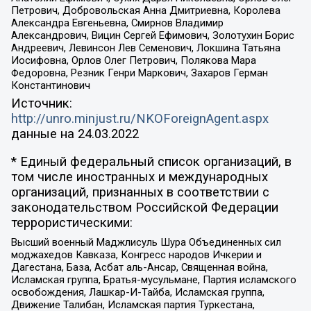
Петрович, Добровольская Анна Дмитриевна, Королева
Александра Евгеньевна, Смирнов Владимир
Александрович, Вицин Сергей Ефимович, Золотухин Борис
Андреевич, Левинсон Лев Семенович, Локшина Татьяна
Иосифовна, Орлов Олег Петрович, Полякова Мара
Федоровна, Резник Генри Маркович, Захаров Герман
Константинович
Источник:
http://unro.minjust.ru/NKOForeignAgent.aspx
данные на
24.03.2022
* Единый федеральный список организаций, в
том числе иностранных и международных
организаций, признанных в соответствии с
законодательством Российской Федерации
террористическими:
Высший военный Маджлисуль Шура Объединенных сил
моджахедов Кавказа, Конгресс народов Ичкерии и
Дагестана, База, Асбат аль-Ансар, Священная война,
Исламская группа, Братья-мусульмане, Партия исламского
освобождения, Лашкар-И-Тайба, Исламская группа,
Движение Талибан, Исламская партия Туркестана,