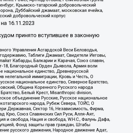
Оренбург, Крымско-татарский добровольческий
орона, Дуббайский джамаат, московская ячейка,
усский добровольческий корпус
 на
16.11.2023
судом принято вступившее в законную
вного Управления Асгардской Веси Беловодья,
годержавию, Таблиги Джамаат, Свидетели Иеговы,
айат Кабарды, Балкарии и Карачая, Союз славян,
т-18, Благородный Орден Дьявола, Армия воли
ое национальное единство, Древнерусской
 нелегальной иммиграции, Кровь и Честь, О
усское национальное единство, Северное Братство,
ровский, Община Коренного Русского народа
атство, Белый Крест, Misanthropic division,
еское объединение Русские, Русское национальное
котатарского народа, Рубеж Севера, ТОЙС, О
ри Державная, Сектор 16, Независимость, Фирма,
д Крю, Союз Славянских Сил Руси, Алля-Аят,
я и свобода, Нация и свобода, W.H.С., Фалунь Дафа,
рупцией, Фонд защиты прав граждан, Штабы
ение русского движения, Народное движение Адат,