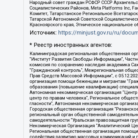
Народный совет граждан РСФСР СССР Архангельск
Социалистических Районов, Meta Platforms Inc, 
Комитет, Татарстанское Региональное Всетатар
Татарской Автономной Советской Социалистическ
Красноярского края, Этническое национальное о
Источник:
https://minjust.gov.ru/ru/doc
* Реестр иностранных агентов:
Калининградская региональная общественная организация "Экозащита!-Женсовет", Фонд содействия защите прав и свобод граждан "Общественный вердикт", Фонд "Институт Развития Свободы Информации", Частное учреждение "Информационное агентство МЕМО. РУ", Региональная общественная организация "Общественная комиссия по сохранению наследия академика Сахарова", Фонд поддержки свободы прессы, Санкт-Петербургская общественная правозащитная организация "Гражданский контроль", Межрегиональная общественная организация "Информационно-просветительский центр "Мемориал", Региональный Фонд "Центр Защиты Прав Средств Массовой Информации", с 05.12.2023 Фонд "Центр Защиты Прав Средств массовой информации", Региональная общественная благотворительная организация помощи беженцам и мигрантам "Гражданское содействие", Негосударственное образовательное учреждение дополнительного профессионального образования (повышение квалификации) специалистов "АКАДЕМИЯ ПО ПРАВАМ ЧЕЛОВЕКА", Свердловская региональная общественная организация "Сутяжник", Автономная некоммерческая организация "Центр независимых социологических исследований", Союз общественных объединений "Российский исследовательский центр по правам человека", Региональное общественное учреждение научно-информационный центр "МЕМОРИАЛ", Некоммерческая организация "Фонд защиты гласности", Автономная некоммерческая организация "Институт прав человека", Городская общественная организация "Екатеринбургское общество "МЕМОРИАЛ", Городская общественная организация "Рязанское историко-просветительское и правозащитное общество "Мемориал" (Рязанский Мемориал), Челябинский региональный орган общественной самодеятельности – женское общественное объединение "Женщины Евразии", Челябинский региональный орган общественной самодеятельности "Уральская правозащитная группа", Фонд содействия защите здоровья и социальной справедливости имени Андрея Рылькова, Автономная Некоммерческая Организация "Аналитический Центр Юрия Левады", Автономная некоммерческая организация социальной поддержки населения "Проект Апрель", Региональная общественная организация помощи женщинам и детям, находящимся в кризисной ситуации "Информационно-методический центр "Анна", Фонд содействия развитию массовых коммуникаций и правовому просвещению "Так-так-Так", Фонд содействия устойчивому развитию "Серебряная тайга", Свердловский региональный общественный фонд социальных проектов "Новое время", "Idel.Реалии", Кавказ.Реалии, Крым.Реалии, Телеканал Настоящее Время, Татаро-башкирская служба Радио Свобода (Azatliq Radiosi), Радио Свободная Европа/Радио Свобода (PCE/PC), "Сибирь.Реалии", "Фактограф", Благотворительный фонд помощи осужденным и их семьям, Автономная некоммерческая организация "Институт глобализации и социальных движений", Фонд "В защиту прав заключенных", Частное учреждение "Центр поддержки и содействия развитию средств массовой информации", Пензенский региональный общественный благотворительный фонд "Гражданский союз", "Север.Реалии", Некоммерческая организация Фонд "Правовая инициатива", 