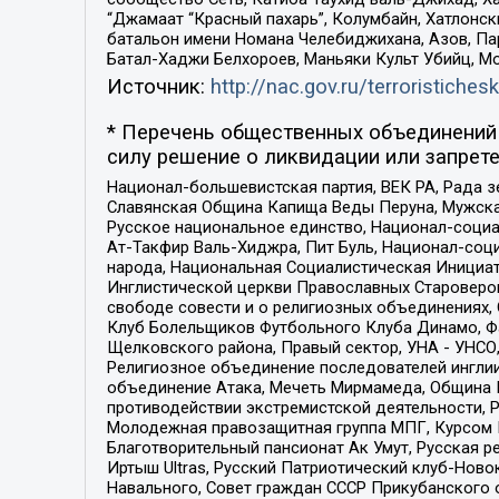
“Джамаат “Красный пахарь”, Колумбайн, Хатлонск
батальон имени Номана Челебиджихана, Азов, Па
Батал-Хаджи Белхороев, Маньяки Культ Убийц, М
Источник:
http://nac.gov.ru/terroristichesk
* Перечень общественных объединений 
силу решение о ликвидации или запрете
Национал-большевистская партия, ВЕК РА, Рада 
Славянская Община Капища Веды Перуна, Мужская
Русское национальное единство, Национал-социа
Ат-Такфир Валь-Хиджра, Пит Буль, Национал-соц
народа, Национальная Социалистическая Инициат
Инглистической церкви Православных Староверов
свободе совести и о религиозных объединениях,
Клуб Болельщиков Футбольного Клуба Динамо, Фа
Щелковского района, Правый сектор, УНА - УНСО, У
Религиозное объединение последователей инглии
объединение Атака, Мечеть Мирмамеда, Община К
противодействии экстремистской деятельности, 
Молодежная правозащитная группа МПГ, Курсом П
Благотворительный пансионат Ак Умут, Русская ре
Иртыш Ultras, Русский Патриотический клуб-Нов
Навального, Совет граждан СССР Прикубанского 