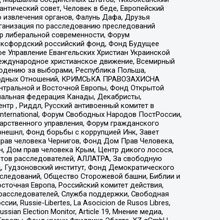
нтический совет, Человек в беде, Европейский
 извлечения органов, Фалунь Дафа, Друзья
рганизация по расследованию преследований
тр либеральной современности, Форум
 Оксфордский российский фонд, Фонд Будущее
е Управление Евангельских Христиан Украинской
еждународное христианское движение, Всемирный
людению за выборами, Республика Польша,
народных Отношений, КРИМСЬКА ПРАВОЗАХИСНА
ы Центральной и Восточной Европы, Фонд Открытой
иональная федерация Канады, Декабристы,
тр , Риддл, Русский антивоенный комитет в
nternational, Форум Свободных Народов ПостРоссии,
дарственного управления, Форум гражданского
рнешнл, Фонд борьбы с коррупцией Инк, Завет
прав человека Чернигов, Фонд Дом Прав Человека,
н, Дом прав человека Крым, Центр дикого лосося,
стов расследователей, АЛЛАТРА, За свободную
д, Гудзоновский институт, Фонд Демократического
сследований, Общество Сторожевой башни, Библии и
сточная Европа, Российский комитет действия,
-расследователей, Служба поддержки, Свободная
 Russie-Libertes, La Asocicion de Rusos Libres,
an Election Monitor, Article 19, Мнение медиа,