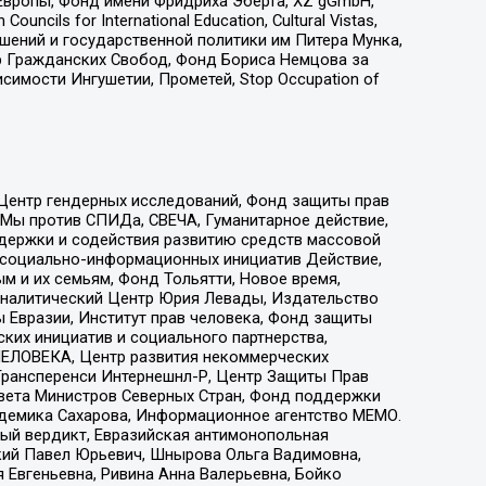
Европы, Фонд имени Фридриха Эберта, XZ gGmbH,
ls for International Education, Cultural Vistas,
ошений и государственной политики им Питера Мунка,
 Гражданских Свобод, Фонд Бориса Немцова за
имости Ингушетии, Прометей, Stop Occupation of
 Центр гендерных исследований, Фонд защиты прав
 Мы против СПИДа, СВЕЧА, Гуманитарное действие,
ддержки и содействия развитию средств массовой
р социально-информационных инициатив Действие,
 и их семьям, Фонд Тольятти, Новое время,
, Аналитический Центр Юрия Левады, Издательство
 Евразии, Институт прав человека, Фонд защиты
ких инициатив и социального партнерства,
ЕЛОВЕКА, Центр развития некоммерческих
 Трансперенси Интернешнл-Р, Центр Защиты Прав
овета Министров Северных Стран, Фонд поддержки
адемика Сахарова, Информационное агентство МЕМО.
ый вердикт, Евразийская антимонопольная
кий Павел Юрьевич, Шнырова Ольга Вадимовна,
 Евгеньевна, Ривина Анна Валерьевна, Бойко