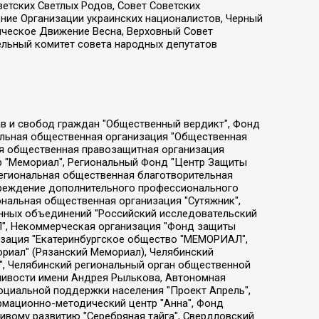
етских Светлых Родов, Совет Советских
ение Организации украинских националистов, Черный
ическое Движение Весна, Верховный Совет
ельный комитет совета народных депутатов
ции социально-правовых программ "Лилит", Дальневосточное общественное движение "Маяк", Санкт-Петербургская ЛГБТ-инициативная группа "Выход", Инициативная группа ЛГБТ+ "Реверс", Алексеев Андрей Викторович, Бекбулатова Таисия Львовна, Беляев Иван Михайлович, Владыкина Елена Сергеевна, Гельман Марат Александрович, Никульшина Вероника Юрьевна, Толоконникова Надежда Андреевна, Шендерович Виктор Анатольевич, Общество с ограниченной ответственностью "Данное сообщение", Общество с ограниченной ответственностью Издательский дом "Новая глава", Айнбиндер Александра Александровна, Московский комьюнити-центр для ЛГБТ+инициатив, Благотворительный фонд развития филантропии, Deutsche Welle (Германия, Kurt-Schumacher-Strasse 3, 53113 Bonn), Борзунова Мария Михайловна, Воробьев Виктор Викторович, Голубева Анна Львовна, Константинова Алла Михайловна, Малкова Ирина Владимировна, Мурадов Мурад Абдулгалимович, Осетинская Елизавета Николаевна, Понасенков Евгений Николаевич, Ганапольский Матвей Юрьевич, Киселев Евгений Алексеевич, Борухович Ирина Григорьевна, Дремин Иван Тимофеевич, Дубровский Дмитрий Викторович, Красноярская региональная общественная организация поддержки и развития альтернативных образовательных технологий и межкультурных коммуникаций "ИНТЕРРА", Маяковская Екатерина Алексеевна, Фейгин Марк Захарович, Филимонов Андрей Викторович, Дзугкоева Регина Николаевна, Доброхотов Роман Александрович, Дудь Юрий Александрович, Елкин Сергей Владимирович, Кругликов Кирилл Игоревич, Сабунаева Мария Леонидовна, Семенов Алексей Владимирович, Шаинян Карен Багратович, Шульман Екатерина Михайловна, Асафьев Артур Валерьевич, Вахштайн Виктор Семенович, Венедиктов Алексей Алексеевич, Лушникова Екатерина Евгеньевна, Волков Леонид Михайлович, Невзоров Александр Глебович, Пархоменко Сергей Борисович, Сироткин Ярослав Николаевич, Кара-Мурза Владимир Владимирович, Баранова Наталья Владимировна, Гозман Леонид Яковлевич, Кагарлицкий Борис Юльевич, Климарев Михаил Валерьевич, Милов Владимир Станиславович, Автономная некоммерческая организация Краснодарский центр современного искусства "Типография", Моргенштерн Алишер Тагирович, Соболь Любовь Эдуардовна, Общество с ограниченной ответственностью "ЛИЗА НОРМ", Каспаров Гарри Кимович, Ходорковский Михаил Борисович, Общество с ограниченной ответственностью "Апрельские тезисы", Данилович Ирина Брониславовна, Кашин Олег Владимирович, Петров Николай Владимирович, Пивоваров Алексей Владимирович, Соколов Михаил Владимирович, Цветкова Юлия Владимировна, Чичваркин Евгений Александрович, Комитет против пыток/Команда против пыток, Общество с ограниченной ответственностью "Первый научный", Общество с ограниченной ответственностью "Вертолет и ко", Белоцерковская Вероника Борисовна, Кац Максим Евгеньевич, Лазарева Татьяна Юрьевна, Шаведдинов Руслан Табризович, Яшин Илья Валерьевич, Общество с ограниченной ответственностью "Иноагент ААВ", Алешковский Дмитрий Петрович, Альбац Евгения Марковна, Быков Дмитрий Львович, Галямина Юлия Евгеньевна, Лойко Сергей Леонидович, Мартынов Кирилл Константинович, Медведев Сергей Александрович, Крашенинников Федор Геннадиевич, Гордеева Катерина Вл