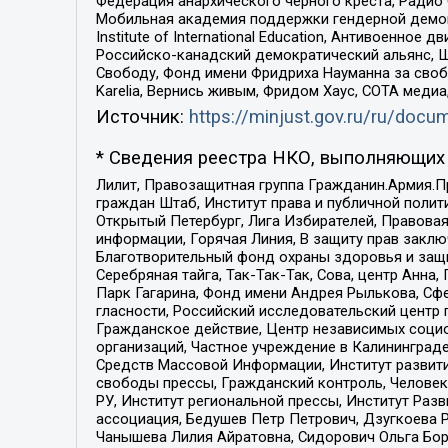
Федерация анархического черного креста, Радио
Мобильная академия поддержки гендерной демократи
Institute of International Education, Антивоенн
Российско-канадский демократический альянс, 
Свободу, Фонд имени Фридриха Науманна за свобо
Karelia, Вернись живым, Фридом Хаус, СОТА меди
Источник:
https://minjust.gov.ru/ru/doc
* Сведения реестра НКО, выполняющих 
Лилит, Правозащитная группа Гражданин.Армия.П
граждан Штаб, Институт права и публичной поли
Открытый Петербург, Лига Избирателей, Правова
информации, Горячая Линия, В защиту прав закл
Благотворительный фонд охраны здоровья и защи
Серебряная тайга, Так-Так-Так, Сова, центр Анн
Парк Гагарина, Фонд имени Андрея Рылькова, Сф
гласности, Российский исследовательский центр 
Гражданское действие, Центр независимых соци
организаций, Частное учреждение в Калининград
Средств Массовой Информации, Институт развити
свободы прессы, Гражданский контроль, Человек
РУ, Институт региональной прессы, Институт Ра
ассоциация, Бедушев Петр Петрович, Дзугкоева 
Чанышева Лилия Айратовна, Сидорович Ольга Бори