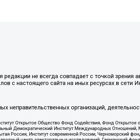
редакции не всегда совпадает с точкой зрения ав
ов с настоящего сайта на иных ресурсах в сети И
ых неправительственных организаций, деятельнос
ститут Открытое Общество Фонд Содействия, Фонд Открытое 
альный Демократический Институт Международных Отношений,
тая Россия, Институт современной России, Черноморский фонд
родный центр электоральных исследований, Германский фонд