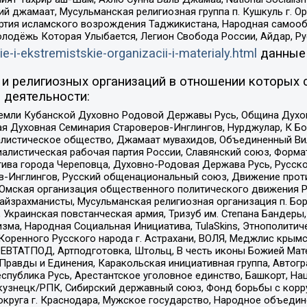
ий джамаат, Мусульманская религиозная группа п. Кушкуль г. 
ртия исламского возрождения Таджикистана, Народная самооб
олодёжь Которая Улыбается, Легион Свобода России, Айдар, Р
ie-i-ekstremistskie-organizacii-i-materialy.html
данные
и религиозных организаций в отношении которых 
 деятельности:
земли Кубанской Духовно Родовой Державы Русь, Община Духо
 Духовная Семинария Староверов-Инглингов, Нурджулар, К Бо
листическое общество, Джамаат мувахидов, Объединенный Вил
иалистическая рабочая партия России, Славянский союз, Форма
ива города Череповца, Духовно-Родовая Держава Русь, Русск
-Инглингов, Русский общенациональный союз, Движение против
 Омская организация общественного политического движения Р
йзрахманисты, Мусульманская религиозная организация п. Бо
краинская повстанческая армия, Тризуб им. Степана Бандеры, Бр
зма, Народная Социальная Инициатива, TulaSkins, Этнополитич
оренного Русского народа г. Астрахани, ВОЛЯ, Меджлис крымс
РЕВТАТПОД, Артподготовка, Штольц, В честь иконы Божией Мате
равды и Единения, Каракольская инициативная группа, Автогра
спублика Русь, Арестантское уголовное единство, Башкорт, Наци
окузнецк/РПК, Сибирский державный союз, Фонд борьбы с кор
округа г. Краснодара, Мужское государство, Народное объедин