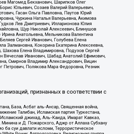
хоев Магомед Бекханович, Шарипков Олег
Борис Юльевич, Созаев Валерий Валерьевич,
тович, Гасан Ольга Павловна, Паутов Юрий
ровна, Чуркина Наталья Валерьевна, Акимова
 Гудков Лев Дмитриевич, Илларионова Юлия
ихайловна, Щур Николай Алексеевич, Блинушов
е Ирина Анатольевна, Мельникова Валентина
Беляев Сергей Иванович, Голубева Елена
ила Залмановна, Кокорина Екатерина Алексеевна,
, Шахова Елена Владимировна, Подузов Сергей
ин Вячеслав Иванович, Шабад Анатолий Ефимович,
вна, Смирнов Владимир Александрович, Вицин
ег Петрович, Полякова Мара Федоровна, Резник
ганизаций, признанных в соответствии с
на, База, Асбат аль-Ансар, Священная война,
ижение Талибан, Исламская партия Туркестана,
Исламский джихад, Аль-Каида, Имарат Кавказ,
 Минина и Д. Пожарского, Аджр от Аллаха Субхану
о ба суи давлати исломи, Террористическое
/White Power, Артподготовка, Религиозная группа