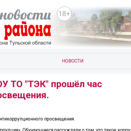
18+
НОВОСТИ
У ТО "ТЭК" прошёл час
освещения.
антикоррупционного просвещения.
оррупция». Обучающиеся рассуждали о том, что такое корру