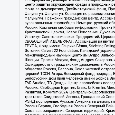
центр защиты окружающей среды и природных ресу
фонд за демократию, Джеймстаунский фонд, Прож
Фалуньгун, Фалуньгун, Коалиция по расследован
Фалуньгун, Пражский гражданский центр, Ассоци
русскоязычных европейцев, Немецко-русский об
России, Компания свободы информации, Проект М
Христианской Церкви, Новое Поколение, Духовн
Институт Саентологических Предприятий, Церков
СВОБОДНЫЙ ИДЕЛЬ-УРАЛ, Ассоциация развития ж
ГРУПА, Фонд имени Генриха Бёлля, Stichting Bellin
Эстонии, Calvert 22 Foundation, Канадский укра
Международный научный центр им Вудро Вильсона
Швеции, Проект Медуза, Фонд Андрея Сахарова, Ф
Солидарность с гражданским движением в России 
общества Россия, Беллона, Союз жителей острово
церквей TCCN, Агора, Всемирный фонд природы, B
Белорусский дом прав человека имени Бориса Зво
TVR Studios, ТВ Дождь, Центр европейских иссл
Россию, Свободная Бурятия, Uralic, UnKremlin, 
Развития, Комитет-2024, Центрально-Европейски
трактатов Свидетелей Иеговы, Гражданский Совет
РЭНД корпорейшн, Русская Америка за демократи
Россия Берлин, Свободная Россия Северный Рейн-В
Союз за возвращение Северных территорий, Крымско