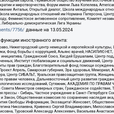
 Свободная Европа, Германское общество изучения Восточной 
и и миротворчества, Форум имени Льва Копелева, American Counci
ое движение Антальи, Открытый диалог, Школа международных отн
Школа международных отношений им Нормана Патерсона, Центр
ду, Феминистское антивоенное сопротивление, Комитет независ
а, Либерально-демократическая Лига Украины
uments/7756/
данные на
13.05.2024
функции иностранного агента:
раво, Нижегородский центр немецкой и европейской культуры,
тики, Фонд борьбы с коррупцией, Альянс врачей, НАСИЛИЮ.НЕТ,
я инициатива, Гражданский Союз, Хасдей Ерушалаим, Центр по
юченных, Институт глобализации и социальных движений, Цент
ты прав граждан, Благотворительный фонд помощи осужденным
а, Проект Апрель, Самарская губерния, Эра здоровья, Мемориал
ера, Центр СИБАЛЬТ, Уральская правозащитная группа, Женщины
по правам человека, Дальневосточный центр развития гражданс
ологических исследований, Сутяжник, АКАДЕМИЯ ПО ПРАВАМ Ч
е Совета Министров северных стран, Гражданское содействие,
я прессы - Сибирь, Частное учреждение в Санкт-Петербурге С
 и Закон, Общественная комиссия по сохранению наследия ак
звития Свободы Информации, Экозащита!-Женсовет, Общественн
Регина Николаевна, Кривенко Сергей Владимирович, Милославс
совна, Туровский Александр Алексеевич, Васильева Анастасия