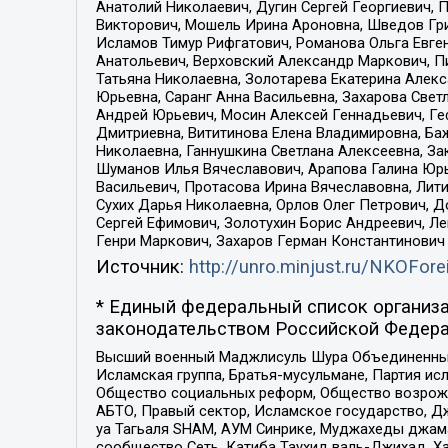
Анатолий Николаевич, Дугин Сергей Георгиевич, 
Викторович, Мошель Ирина Ароновна, Шведов Гри
Исламов Тимур Рифгатович, Романова Ольга Евге
Анатольевич, Верховский Александр Маркович, П
Татьяна Николаевна, Золотарева Екатерина Алек
Юрьевна, Саранг Анна Васильевна, Захарова Свет
Андрей Юрьевич, Мосин Алексей Геннадьевич, Ге
Дмитриевна, Вититинова Елена Владимировна, Ба
Николаевна, Ганнушкина Светлана Алексеевна, За
Шуманов Илья Вячеславович, Арапова Галина Юрь
Васильевич, Протасова Ирина Вячеславовна, Лит
Сухих Дарья Николаевна, Орлов Олег Петрович, 
Сергей Ефимович, Золотухин Борис Андреевич, Л
Генри Маркович, Захаров Герман Константинович
Источник:
http://unro.minjust.ru/NKOFore
* Единый федеральный список организа
законодательством Российской Федера
Высший военный Маджлисуль Шура Объединенных с
Исламская группа, Братья-мусульмане, Партия ис
Общество социальных реформ, Общество возрожд
АБТО, Правый сектор, Исламское государство, Д
уа Тагьаля SHAM, АУМ Синрике, Муджахеды джама
сообщество Сеть, Катиба Таухид валь-Джихад, Хай