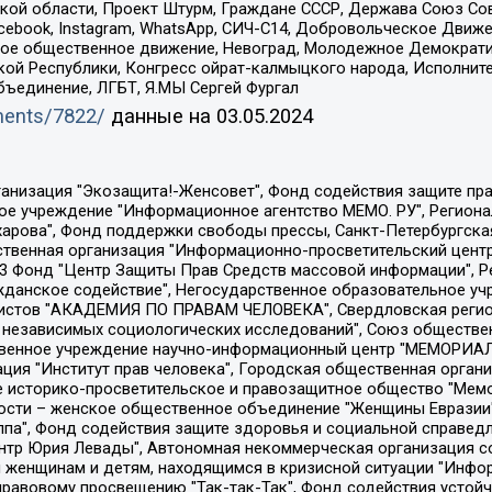
ой области, Проект Штурм, Граждане СССР, Держава Союз Сов
Facebook, Instagram, WhatsApp, СИЧ-С14, Добровольческое Движ
ское общественное движение, Невоград, Молодежное Демократ
ой Республики, Конгресс ойрат-калмыцкого народа, Исполнит
бъединение, ЛГБТ, Я.МЫ Сергей Фургал
uments/7822/
данные на
03.05.2024
Общество с ограниченной ответственностью "Радио Свободная Европа/Радио Свобода", Чешское информационное агентство "MEDIUM-ORIENT", Красноярская региональная общественная организация "Мы против СПИДа", Камалягин Денис Николаевич, Маркелов Сергей Евгеньевич, Пономарев Лев Александрович, Савицкая Людмила Алексеевна, Автономная некоммерческая организация "Центр по работе с проблемой насилия "НАСИЛИЮ.НЕТ", Межрегиональный профессиональный союз работников здравоохранения "Альянс врачей", Юридическое лицо, зарегистрированное в Латвийской Республике, SIA "Medusa Project" (регистрационный номер 40103797863, дата регистрации 10.06.2014), Некоммерческая организация "Фонд по борьбе с коррупцией", Автономная некоммерческая организация "Институт права и публичной политики", Баданин Роман Сергеевич, Гликин Максим Александрович, Железнова Мария Михайловна, Лукьянова Юлия Сергеевна, Маетная Елизавета Витальевна, Маняхин Петр Борисович, Чуракова Ольга Владимировна, Ярош Юлия Петровна, Юридическое лицо "The Insider SIA", зарегистрированное в Риге, Латвийская Республика (дата регистрации 26.06.2015), являющееся администратором доменного имени интернет-издания "The Insider SIA", https://theins.ru, Постернак Алексей Евгеньевич, Рубин Михаил Аркадьевич, Анин Роман Александрович, Юридическое лицо Istories fonds, зарегистрированное в Латвийской Республике (регистрационный номер 50008295751, дата регистрации 24.02.2020), Великовский Дмитрий Александрович, Долинина Ирина Николаевна, Мароховская Алеся Алексеевна, Шлейнов Роман Юрьевич, Шмагун Олеся Валентиновна, Общество с ограниченной ответственностью "Альтаир 2021", Общество с ограниченной ответственностью "Вега 2021", Общество с ограниченной ответственностью "Главный редактор 2021", Общество с ограниченной ответственностью "Ромашки монолит", Важенков Артем Валерьевич, Ивановская областная общественная организация "Центр гендерных исследований", Гурман Юрий Альбертович, Медиапроект "ОВД-Инфо", Егоров Владимир Владимирович, Жилинский Владимир Александрович, Общество с ограниченной ответственностью "ЗП", Иванова София Юрьевна, Карезина Инна Павловна, Кильтау Екатерина Викторовна, Петров Алексей Викторович, Пискунов Сергей Евгеньевич, Смирнов Сергей Сергеевич, Тихонов Михаил Сергеевич, Общество с ограниченной ответственностью "ЖУРНАЛИСТ-ИНОСТРАННЫЙ АГЕНТ", Арапова Галина Юрьевна, Вольтская Татьяна Анатольевна, Американская компания "Mason G.E.S. Anonymous Foundation" (США), являющаяся владельцем интернет-издания https://mnews.world/, Компания "Stichting Bellingcat", зарегистрированная в Нидерландах (дата регистрации 11.07.2018), Захаров Андрей Вячеславович, Клепиковская Екатерина Дмитриевна, Общество с ограниченной ответственностью "МЕМО", Перл Роман Александрович, Симонов Евгений Алексеевич, Соловьева Елена Анатольевна, Сотников Даниил Владимирович, Сурначева Елизавета Дмитриевна, Автономная некоммерческая организация по защите прав человека и информированию населения "Якутия – Наше Мнение", Общество с ограниченной ответственностью "Москоу диджитал медиа", с 26.01.2023 Общество с ограниченной ответственностью "Чайка Белые сады", Ветошкина Валерия Валерьевна, Заговора Максим Александрович, Межрегиональное общественное движение "Российская ЛГБТ - сеть", Оленичев Максим Владимирович, Павлов Иван Юрьевич, Скворцова Елена Сергеевна, Общество с ограниченной ответственностью "Как бы инагент", Кочетков Игорь Викторович, Общество с ограниченной ответственностью "Честные выборы", Еланчик Олег Александрович, Общество с ограниченной ответственностью "Нобелевский призыв", Гималова Регина Эмилевна, Григорьев Андрей Валерьевич, Григорьева Алина Александровна, Ассоциация по содействию защите прав призывников, альтернативнослужащих и военнослужащих "Правозащитная группа "Гражданин.Армия.Право", Хисамова Регина Фаритовна, Автономная некоммерческая организация по реализа