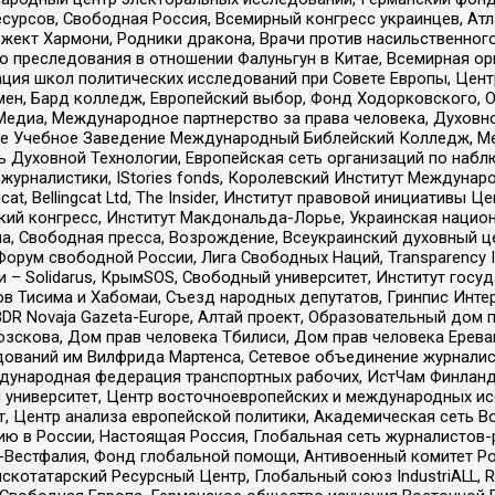
рсов, Свободная Россия, Всемирный конгресс украинцев, Атла
ект Хармони, Родники дракона, Врачи против насильственного
ию преследования в отношении Фалуньгун в Китае, Всемирная о
ация школ политических исследований при Совете Европы, Цен
мен, Бард колледж, Европейский выбор, Фонд Ходорковского,
едиа, Международное партнерство за права человека, Духовно
ое Учебное Заведение Международный Библейский Колледж, М
ь Духовной Технологии, Европейская сеть организаций по наб
урналистики, IStories fonds, Королевский Институт Между
gcat, Bellingcat Ltd, The Insider, Институт правовой инициатив
инский конгресс, Институт Макдональда-Лорье, Украинская нац
, Свободная пресса, Возрождение, Всеукраинский духовный цен
орум свободной России, Лига Свободных Наций, Transparеncy I
– Solidarus, КрымSOS, Свободный университет, Институт госу
в Тисима и Хабомаи, Съезд народных депутатов, Гринпис Инте
DR Novaja Gazeta-Europe, Алтай проект, Образовательный дом 
зскова, Дом прав человека Тбилиси, Дом прав человека Ерева
едований им Вилфрида Мартенса, Сетевое объединение журнали
Международная федерация транспортных рабочих, ИстЧам Финлан
й университет, Центр восточноевропейских и международных и
, Центр анализа европейской политики, Академическая сеть Во
ю в России, Настоящая Россия, Глобальная сеть журналистов
естфалия, Фонд глобальной помощи, Антивоенный комитет России,
татарский Ресурсный Центр, Глобальный союз IndustriALL, Russi