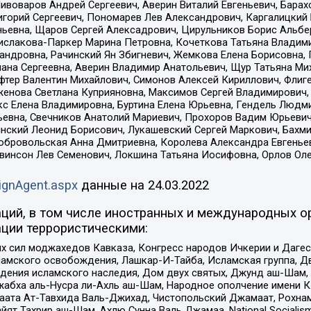
Пивоваров Андрей Сергеевич, Аверин Виталий Евгеньевич, Бара
горий Сергеевич, Пономарев Лев Александрович, Каргалицкий 
ньевна, Щаров Сергей Алексадрович, Цирульников Борис Альбер
ислакова-Паркер Марина Петровна, Кочеткова Татьяна Владими
сандровна, Рачинский Ян Збигневич, Жемкова Елена Борисовна,
лана Сергеевна, Аверин Владимир Анатольевич, Щур Татьяна М
фтер Валентин Михайлович, Симонов Алексей Кириллович, Флиг
женова Светлана Куприяновна, Максимов Сергей Владимирович, 
кс Елена Владимировна, Буртина Елена Юрьевна, Гендель Людм
евна, Свечников Анатолий Мариевич, Прохоров Вадим Юрьевич
инский Леонид Борисович, Лукашевский Сергей Маркович, Бахм
Добровольская Анна Дмитриевна, Королева Александра Евгенье
евинсон Лев Семенович, Локшина Татьяна Иосифовна, Орлов Ол
ignAgent.aspx
данные на
24.03.2022
ций, в том числе иностранных и международных ор
ции террористическими:
ил моджахедов Кавказа, Конгресс народов Ичкерии и Дагеста
ламского освобождения, Лашкар-И-Тайба, Исламская группа, Дв
ения исламского наследия, Дом двух святых, Джунд аш-Шам, 
жабха аль-Нусра ли-Ахль аш-Шам, Народное ополчение имени К.
ата Ат-Тавхида Валь-Джихад, Чистопольский Джамаат, Рохнам
ят Тахрир аш-Шам, Ахлю Сунна Валь Джамаа, National Socialism