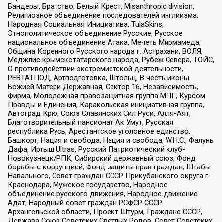
Бандеры, Братство, Белый Крест, Misanthropic division,
Религиозное объединение последователей инглиизма,
Народная Социальная Инициатива, TulaSkins,
Этнополитическое объединение Русские, Русское
национальное объединение Атака, Мечеть Мирмамеда,
Община Коренного Русского народа г. Астрахани, ВОЛЯ,
Меджлис крымскотатарского народа, Рубеж Севера, ТОЙС,
О противодействии экстремистской деятельности,
РЕВТАТПОД, Артподготовка, Штольц, В честь иконы
Божией Матери Державная, Сектор 16, Независимость,
Фирма, Молодежная правозащитная группа МПГ, Курсом
Правды и Единения, Каракольская инициативная группа,
Автоград Крю, Союз Славянских Сил Руси, Алля-Аят,
Благотворительный пансионат Ак Умут, Русская
республика Русь, Арестантское уголовное единство,
Башкорт, Нация и свобода, Нация и свобода, W.H.С., Фалунь
Дафа, Иртыш Ultras, Русский Патриотический клуб-
Новокузнецк/РПК, Сибирский державный союз, Фонд
борьбы с коррупцией, Фонд защиты прав граждан, Штабы
Навального, Совет граждан СССР Прикубанского округа г.
Краснодара, Мужское государство, Народное
объединение русского движения, Народное движение
Адат, Народный совет граждан РСФСР СССР
Архангельской области, Проект Штурм, Граждане СССР,
Держава Союз Советских Светлых Родов, Совет Советских