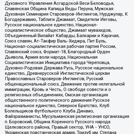
Духовного Управления Асгардской Веси Беловодья,
Славянская Община Капища Веды Перуна, Мужская
Духовная Семинария Староверов-Инглингов, Нурджулар, К
Богодержавию, Таблиги Джамаат, Свидетели Иеговы,
Русское национальное единство, Национал-
социалистическое общество, Джамаат мувахидов,
Объединенный Вилайат Кабарды, Балкарии и Карачая,
Союз славян, Ат-Такфир Валь-Хиджра, Пит Буль,
Национал-социалистическая рабочая партия России,
Славянский союз, Формат-18, Благородный Орден
Дьявола, Армия воли народа, Национальная
Социалистическая Инициатива города Череповца,
Духовно-Родовая Держава Русь, Русское национальное
единство, Древнерусской Инглистической церкви
Православных Староверов-Инглингов, Русский
общенациональный союз, Движение против нелегальной
иммиграции, Кровь и Честь, О свободе совести и о
религиозных объединениях, Омская организация
общественного политического движения Русское
национальное единство, Северное Братство, Клуб
Болельщиков Футбольного Клуба Динамо,
Файзрахманисты, Мусульманская религиозная организация
п. Боровский, Община Коренного Русского народа
Щелковского района, Правый сектор, УНА - УНСО,
Украинская повстанческая армия, Тризуб им. Степана