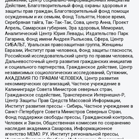
движений, Центр социально-информационных инициатив
Действие, Благотворительный фонд охраны здоровья и
защиты прав граждан, Благотворительный фонд помощи
осужденным и их семьям, Фонд Тольятти, Новое время,
Серебряная тайга, Так-Так-Так, Сова, центр Анна, Проект
Апрель, Самарская губерния, Эра здоровья, Мемориал,
Аналитический Центр Юрия Левады, Издательство Парк
Гагарина, Фонд имени Андрея Рылькова, Сфера, Центр
СИБАЛЬТ, Уральская правозащитная группа, Женщины
Евразии, Институт прав человека, Фонд защиты гласности,
Российский исследовательский центр по правам человека,
Дальневосточный центр развития гражданских инициатив
и социального партнерства, Гражданское действие, Центр
независимых социологических исследований, Сутяжник,
АКАДЕМИЯ ПО ПРАВАМ ЧЕЛОВЕКА, Центр развития
некоммерческих организаций, Частное учреждение в
Калининграде Совета Министров северных стран,
Гражданское содействие, Трансперенси Интернешнл-Р,
Центр Защиты Прав Средств Массовой Информации,
Институт развития прессы - Сибирь, Частное учреждение в
Санкт-Петербурге Совета Министров Северных Стран,
Фонд поддержки свободы прессы, Гражданский контроль,
Человек и Закон, Общественная комиссия по сохранению
наследия академика Сахарова, Информационное
агентство МЕМО. РУ, Институт региональной прессы,