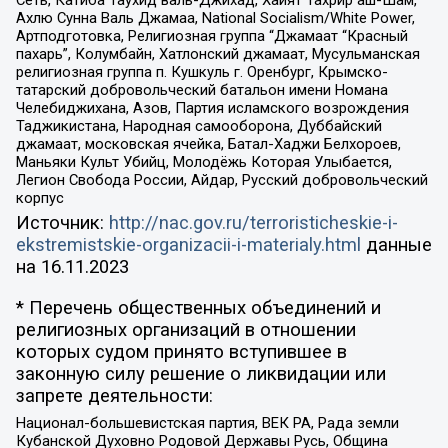
Ахлю Сунна Валь Джамаа, National Socialism/White Power,
Артподготовка, Религиозная группа “Джамаат “Красный
пахарь”, Колумбайн, Хатлонский джамаат, Мусульманская
религиозная группа п. Кушкуль г. Оренбург, Крымско-
татарский добровольческий батальон имени Номана
Челебиджихана, Азов, Партия исламского возрождения
Таджикистана, Народная самооборона, Дуббайский
джамаат, московская ячейка, Батал-Хаджи Белхороев,
Маньяки Культ Убийц, Молодёжь Которая Улыбается,
Легион Свобода России, Айдар, Русский добровольческий
корпус
Источник:
http://nac.gov.ru/terroristicheskie-i-
ekstremistskie-organizacii-i-materialy.html
данные
на
16.11.2023
* Перечень общественных объединений и
религиозных организаций в отношении
которых судом принято вступившее в
законную силу решение о ликвидации или
запрете деятельности:
Национал-большевистская партия, ВЕК РА, Рада земли
Кубанской Духовно Родовой Державы Русь, Община