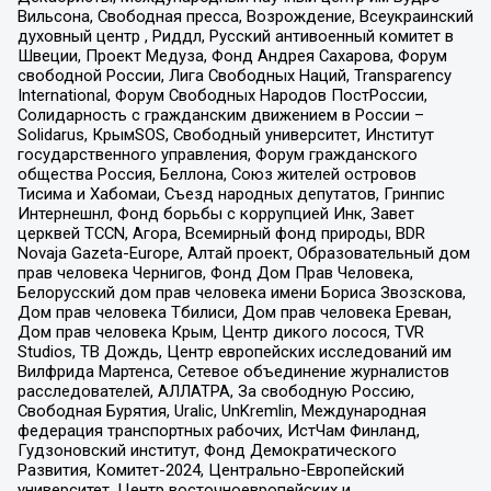
Вильсона, Свободная пресса, Возрождение, Всеукраинский
духовный центр , Риддл, Русский антивоенный комитет в
Швеции, Проект Медуза, Фонд Андрея Сахарова, Форум
свободной России, Лига Свободных Наций, Transparеncy
International, Форум Свободных Народов ПостРоссии,
Солидарность с гражданским движением в России –
Solidarus, КрымSOS, Свободный университет, Институт
государственного управления, Форум гражданского
общества Россия, Беллона, Союз жителей островов
Тисима и Хабомаи, Съезд народных депутатов, Гринпис
Интернешнл, Фонд борьбы с коррупцией Инк, Завет
церквей TCCN, Агора, Всемирный фонд природы, BDR
Novaja Gazeta-Europe, Алтай проект, Образовательный дом
прав человека Чернигов, Фонд Дом Прав Человека,
Белорусский дом прав человека имени Бориса Звозскова,
Дом прав человека Тбилиси, Дом прав человека Ереван,
Дом прав человека Крым, Центр дикого лосося, TVR
Studios, ТВ Дождь, Центр европейских исследований им
Вилфрида Мартенса, Сетевое объединение журналистов
расследователей, АЛЛАТРА, За свободную Россию,
Свободная Бурятия, Uralic, UnKremlin, Международная
федерация транспортных рабочих, ИстЧам Финланд,
Гудзоновский институт, Фонд Демократического
Развития, Комитет-2024, Центрально-Европейский
университет, Центр восточноевропейских и