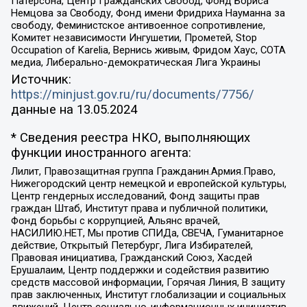
Патерсона, Центр Гражданских Свобод, Фонд Бориса
Немцова за Свободу, Фонд имени Фридриха Науманна за
свободу, Феминистское антивоенное сопротивление,
Комитет независимости Ингушетии, Прометей, Stop
Occupation of Karelia, Вернись живым, Фридом Хаус, СОТА
медиа, Либерально-демократическая Лига Украины
Источник:
https://minjust.gov.ru/ru/documents/7756/
данные на
13.05.2024
* Сведения реестра НКО, выполняющих
функции иностранного агента:
Лилит, Правозащитная группа Гражданин.Армия.Право,
Нижегородский центр немецкой и европейской культуры,
Центр гендерных исследований, Фонд защиты прав
граждан Штаб, Институт права и публичной политики,
Фонд борьбы с коррупцией, Альянс врачей,
НАСИЛИЮ.НЕТ, Мы против СПИДа, СВЕЧА, Гуманитарное
действие, Открытый Петербург, Лига Избирателей,
Правовая инициатива, Гражданский Союз, Хасдей
Ерушалаим, Центр поддержки и содействия развитию
средств массовой информации, Горячая Линия, В защиту
прав заключенных, Институт глобализации и социальных