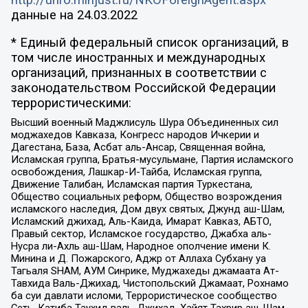
данные на
24.03.2022
* Единый федеральный список организаций, в
том числе иностранных и международных
организаций, признанных в соответствии с
законодательством Российской Федерации
террористическими:
Высший военный Маджлисуль Шура Объединенных сил
моджахедов Кавказа, Конгресс народов Ичкерии и
Дагестана, База, Асбат аль-Ансар, Священная война,
Исламская группа, Братья-мусульмане, Партия исламского
освобождения, Лашкар-И-Тайба, Исламская группа,
Движение Талибан, Исламская партия Туркестана,
Общество социальных реформ, Общество возрождения
исламского наследия, Дом двух святых, Джунд аш-Шам,
Исламский джихад, Аль-Каида, Имарат Кавказ, АБТО,
Правый сектор, Исламское государство, Джабха аль-
Нусра ли-Ахль аш-Шам, Народное ополчение имени К.
Минина и Д. Пожарского, Аджр от Аллаха Субхану уа
Тагьаля SHAM, АУМ Синрике, Муджахеды джамаата Ат-
Тавхида Валь-Джихад, Чистопольский Джамаат, Рохнамо
ба суи давлати исломи, Террористическое сообщество
Сеть, Катиба Таухид валь-Джихад, Хайят Тахрир аш-Шам,