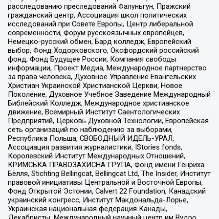
расследованию преследований Фалуньгун, Пражский
гражданский центр, Ассоциация школ политических
исследований при Совете Европы, Центр либеральной
современности, Форум русскоязычных европейцев,
Немецко-русский обмен, Бард колледж, Европейский
выбор, Фонд Ходорковского, Оксфордский российский
фонд, Фонд Будущее России, Компания свободы
информации, Проект Медиа, Международное партнерство
за права человека, Духовное Управление Евангельских
Христиан Украинской Христианской Церкви, Новое
Поколение, Духовное Учебное Заведение Международный
Библейский Колледж, Международное христианское
движение, Всемирный Институт Саентологических
Предприятий, Церковь Духовной Технологии, Европейская
сеть организаций по наблюдению за выборами,
Республика Польша, СВОБОДНЫЙ ИДЕЛЬ-УРАЛ,
Ассоциация развития журналистики, IStories fonds,
Королевский Институт Международных Отношений,
КРИМСЬКА ПРАВОЗАХИСНА ГРУПА, Фонд имени Генриха
Бёлля, Stichting Bellingcat, Bellingcat Ltd, The Insider, Институт
правовой инициативы Центральной и Восточной Европы,
Фонд Открытой Эстонии, Calvert 22 Foundation, Канадский
украинский конгресс, Институт Макдональда-Лорье,
Украинская национальная федерация Канады,
Декабристы, Международный научный центр им Вудро