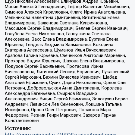
Щур Николай Алексеевич, Блинушов Андрей Юрьевич,
Мосин Алексей Геннадьевич, Гефтер Валентин Михайлович,
Симонов Алексей Кириллович, Флиге Ирина Анатольевна,
Мельникова Валентина Дмитриевна, Вититинова Елена
Владимировна, Баженова Светлана Куприяновна,
Максимов Сергей Владимирович, Беляев Сергей Иванович,
Голубева Елена Николаевна, Ганнушкина Светлана
Алексеевна, Закс Елена Владимировна, Буртина Елена
Юрьевна, Гендель Людмила Залмановна, Кокорина
Екатерина Алексеевна, Шуманов Илья Вячеславович,
Арапова Галина Юрьевна, Свечников Анатолий Мариевич,
Прохоров Вадим Юрьевич, Шахова Елена Владимировна,
Подузов Сергей Васильевич, Протасова Ирина
Вячеславовна, Литинский Леонид Борисович, Лукашевский
Сергей Маркович, Бахмин Вячеслав Иванович, Шабад
Анатолий Ефимович, Сухих Дарья Николаевна, Орлов Олег
Петрович, Добровольская Анна Дмитриевна, Королева
Александра Евгеньевна, Смирнов Владимир
Александрович, Вицин Сергей Ефимович, Золотухин Борис
Андреевич, Левинсон Лев Семенович, Локшина Татьяна
Иосифовна, Орлов Олег Петрович, Полякова Мара
Федоровна, Резник Генри Маркович, Захаров Герман
Константинович
Источник:
http://unro.minjust.ru/NKOForeignAgent.aspx