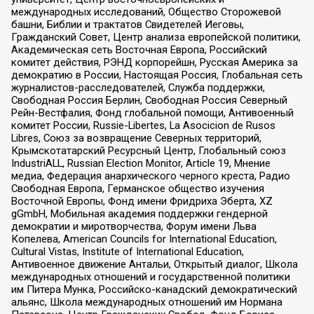
международных исследований, Общество Сторожевой
башни, Библии и трактатов Свидетелей Иеговы,
Гражданский Совет, Центр анализа европейской политики,
Академическая сеть Восточная Европа, Российский
комитет действия, РЭНД корпорейшн, Русская Америка за
демократию в России, Настоящая Россия, Глобальная сеть
журналистов-расследователей, Служба поддержки,
Свободная Россия Берлин, Свободная Россия Северный
Рейн-Вестфалия, Фонд глобальной помощи, Антивоенный
комитет России, Russie-Libertes, La Asocicion de Rusos
Libres, Союз за возвращение Северных территорий,
Крымскотатарский Ресурсный Центр, Глобальный союз
IndustriALL, Russian Election Monitor, Article 19, Мнение
медиа, Федерация анархического черного креста, Радио
Свободная Европа, Германское общество изучения
Восточной Европы, Фонд имени Фридриха Эберта, XZ
gGmbH, Мобильная академия поддержки гендерной
демократии и миротворчества, Форум имени Льва
Копелева, American Councils for International Education,
Cultural Vistas, Institute of International Education,
Антивоенное движение Антальи, Открытый диалог, Школа
международных отношений и государственной политики
им Питера Мунка, Российско-канадский демократический
альянс, Школа международных отношений им Нормана