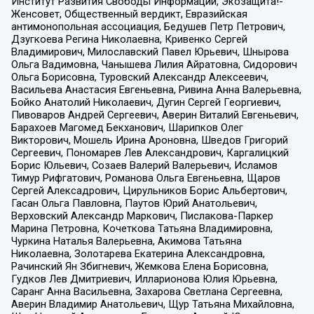
Институт Развития Свободы Информации, Экозащита!-
Женсовет, Общественный вердикт, Евразийская
антимонопольная ассоциация, Бедушев Петр Петрович,
Дзугкоева Регина Николаевна, Кривенко Сергей
Владимирович, Милославский Павел Юрьевич, Шнырова
Ольга Вадимовна, Чанышева Лилия Айратовна, Сидорович
Ольга Борисовна, Туровский Александр Алексеевич,
Васильева Анастасия Евгеньевна, Ривина Анна Валерьевна,
Бойко Анатолий Николаевич, Дугин Сергей Георгиевич,
Пивоваров Андрей Сергеевич, Аверин Виталий Евгеньевич,
Барахоев Магомед Бекханович, Шарипков Олег
Викторович, Мошель Ирина Ароновна, Шведов Григорий
Сергеевич, Пономарев Лев Александрович, Каргалицкий
Борис Юльевич, Созаев Валерий Валерьевич, Исламов
Тимур Рифгатович, Романова Ольга Евгеньевна, Щаров
Сергей Алексадрович, Цирульников Борис Альбертович,
Гасан Ольга Павловна, Паутов Юрий Анатольевич,
Верховский Александр Маркович, Пислакова-Паркер
Марина Петровна, Кочеткова Татьяна Владимировна,
Чуркина Наталья Валерьевна, Акимова Татьяна
Николаевна, Золотарева Екатерина Александровна,
Рачинский Ян Збигневич, Жемкова Елена Борисовна,
Гудков Лев Дмитриевич, Илларионова Юлия Юрьевна,
Саранг Анна Васильевна, Захарова Светлана Сергеевна,
Аверин Владимир Анатольевич, Щур Татьяна Михайловна,