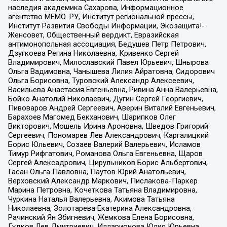
наследия академика Сахарова, Информационное
агентство МЕМО. РУ, Институт региональной прессы,
Институт Развития Свободы Информации, Экозащита!-
Женсовет, Общественный вердикт, Евразийская
антимонопольная ассоциация, Бедушев Петр Петрович,
Дзугкоева Регина Николаевна, Кривенко Сергей
Владимирович, Милославский Павел Юрьевич, Шнырова
Ольга Вадимовна, Чанышева Лилия Айратовна, Сидорович
Ольга Борисовна, Туровский Александр Алексеевич,
Васильева Анастасия Евгеньевна, Ривина Анна Валерьевна,
Бойко Анатолий Николаевич, Дугин Сергей Георгиевич,
Пивоваров Андрей Сергеевич, Аверин Виталий Евгеньевич,
Барахоев Магомед Бекханович, Шарипков Олег
Викторович, Мошель Ирина Ароновна, Шведов Григорий
Сергеевич, Пономарев Лев Александрович, Каргалицкий
Борис Юльевич, Созаев Валерий Валерьевич, Исламов
Тимур Рифгатович, Романова Ольга Евгеньевна, Щаров
Сергей Алексадрович, Цирульников Борис Альбертович,
Гасан Ольга Павловна, Паутов Юрий Анатольевич,
Верховский Александр Маркович, Пислакова-Паркер
Марина Петровна, Кочеткова Татьяна Владимировна,
Чуркина Наталья Валерьевна, Акимова Татьяна
Николаевна, Золотарева Екатерина Александровна,
Рачинский Ян Збигневич, Жемкова Елена Борисовна,
Гудков Лев Дмитриевич, Илларионова Юлия Юрьевна,