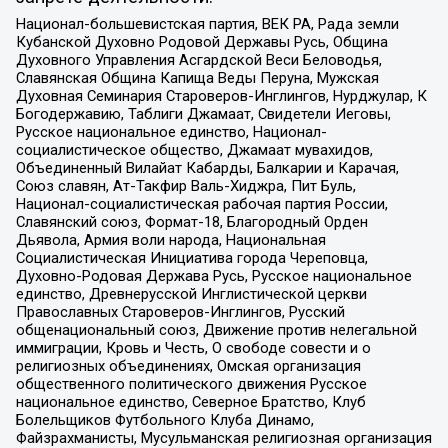
Национал-большевистская партия, ВЕК РА, Рада земли
Кубанской Духовно Родовой Державы Русь, Община
Духовного Управления Асгардской Веси Беловодья,
Славянская Община Капища Веды Перуна, Мужская
Духовная Семинария Староверов-Инглингов, Нурджулар, К
Богодержавию, Таблиги Джамаат, Свидетели Иеговы,
Русское национальное единство, Национал-
социалистическое общество, Джамаат мувахидов,
Объединенный Вилайат Кабарды, Балкарии и Карачая,
Союз славян, Ат-Такфир Валь-Хиджра, Пит Буль,
Национал-социалистическая рабочая партия России,
Славянский союз, Формат-18, Благородный Орден
Дьявола, Армия воли народа, Национальная
Социалистическая Инициатива города Череповца,
Духовно-Родовая Держава Русь, Русское национальное
единство, Древнерусской Инглистической церкви
Православных Староверов-Инглингов, Русский
общенациональный союз, Движение против нелегальной
иммиграции, Кровь и Честь, О свободе совести и о
религиозных объединениях, Омская организация
общественного политического движения Русское
национальное единство, Северное Братство, Клуб
Болельщиков Футбольного Клуба Динамо,
Файзрахманисты, Мусульманская религиозная организация