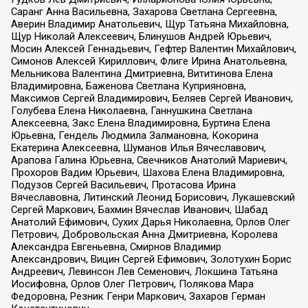
Саранг Анна Васильевна, Захарова Светлана Сергеевна,
Аверин Владимир Анатольевич, Щур Татьяна Михайловна,
Щур Николай Алексеевич, Блинушов Андрей Юрьевич,
Мосин Алексей Геннадьевич, Гефтер Валентин Михайлович,
Симонов Алексей Кириллович, Флиге Ирина Анатольевна,
Мельникова Валентина Дмитриевна, Вититинова Елена
Владимировна, Баженова Светлана Куприяновна,
Максимов Сергей Владимирович, Беляев Сергей Иванович,
Голубева Елена Николаевна, Ганнушкина Светлана
Алексеевна, Закс Елена Владимировна, Буртина Елена
Юрьевна, Гендель Людмила Залмановна, Кокорина
Екатерина Алексеевна, Шуманов Илья Вячеславович,
Арапова Галина Юрьевна, Свечников Анатолий Мариевич,
Прохоров Вадим Юрьевич, Шахова Елена Владимировна,
Подузов Сергей Васильевич, Протасова Ирина
Вячеславовна, Литинский Леонид Борисович, Лукашевский
Сергей Маркович, Бахмин Вячеслав Иванович, Шабад
Анатолий Ефимович, Сухих Дарья Николаевна, Орлов Олег
Петрович, Добровольская Анна Дмитриевна, Королева
Александра Евгеньевна, Смирнов Владимир
Александрович, Вицин Сергей Ефимович, Золотухин Борис
Андреевич, Левинсон Лев Семенович, Локшина Татьяна
Иосифовна, Орлов Олег Петрович, Полякова Мара
Федоровна, Резник Генри Маркович, Захаров Герман