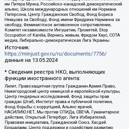
им Питера Мунка, Российско-канадский демократический
альянс, Школа международных отношений им Нормана
Патерсона, Центр Гражданских Свобод, Фонд Бориса
Немцова за Свободу, Фонд имени Фридриха Науманна за
свободу, Феминистское антивоенное сопротивление,
Комитет независимости Ингушетии, Прометей, Stop
Occupation of Karelia, Вернись живым, Фридом Хаус, СОТА
медиа, Либерально-демократическая Лига Украины
Источник:
https://minjust.gov.ru/ru/documents/7756/
данные на
13.05.2024
* Сведения реестра НКО, выполняющих
функции иностранного агента:
Лилит, Правозащитная группа Гражданин.Армия.Право,
Нижегородский центр немецкой и европейской культуры,
Центр гендерных исследований, Фонд защиты прав
граждан Штаб, Институт права и публичной политики,
Фонд борьбы с коррупцией, Альянс врачей,
НАСИЛИЮ.НЕТ, Мы против СПИДа, СВЕЧА, Гуманитарное
действие, Открытый Петербург, Лига Избирателей,
Правовая инициатива, Гражданский Союз, Хасдей
Ерушалаим, Центр поддержки и содействия развитию