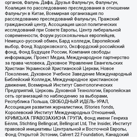
органов, Фалунь Дафа, Друзья Фалуньгун, Фалуньгун,
Коалиция по расследованию преследования в отношении
Фалуньгун в Китае, Всемирная организация по
расследованию преследований Фалуньгун, Пражский
гражданский центр, Ассоциация школ политических
исследований при Совете Европы, Центр либеральной
современности, Форум русскоязычных европейцев,
Немецко-русский обмен, Бард колледж, Европейский
выбор, Фонд Ходорковского, Оксфордский российский
фонд, Фонд Будущее России, Компания свободы
информации, Проект Медиа, Международное партнерство
за права человека, Духовное Управление Евангельских
Христиан Украинской Христианской Церкви, Новое
Поколение, Духовное Учебное Заведение Международный
Библейский Колледж, Международное христианское
движение, Всемирный Институт Саентологических
Предприятий, Церковь Духовной Технологии, Европейская
сеть организаций по наблюдению за выборами,
Республика Польша, СВОБОДНЫЙ ИДЕЛЬ-УРАЛ,
Ассоциация развития журналистики, IStories fonds,
Королевский Институт Международных Отношений,
КРИМСЬКА ПРАВОЗАХИСНА ГРУПА, Фонд имени Генриха
Бёлля, Stichting Bellingcat, Bellingcat Ltd, The Insider, Институт
правовой инициативы Центральной и Восточной Европы,
Фонд Открытой Эстонии, Calvert 22 Foundation, Канадский