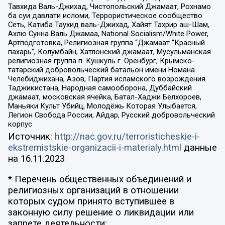
Тавхида Валь-Джихад, Чистопольский Джамаат, Рохнамо
ба суи давлати исломи, Террористическое сообщество
Сеть, Катиба Таухид валь-Джихад, Хайят Тахрир аш-Шам,
Ахлю Сунна Валь Джамаа, National Socialism/White Power,
Артподготовка, Религиозная группа “Джамаат “Красный
пахарь”, Колумбайн, Хатлонский джамаат, Мусульманская
религиозная группа п. Кушкуль г. Оренбург, Крымско-
татарский добровольческий батальон имени Номана
Челебиджихана, Азов, Партия исламского возрождения
Таджикистана, Народная самооборона, Дуббайский
джамаат, московская ячейка, Батал-Хаджи Белхороев,
Маньяки Культ Убийц, Молодёжь Которая Улыбается,
Легион Свобода России, Айдар, Русский добровольческий
корпус
Источник:
http://nac.gov.ru/terroristicheskie-i-
ekstremistskie-organizacii-i-materialy.html
данные
на
16.11.2023
* Перечень общественных объединений и
религиозных организаций в отношении
которых судом принято вступившее в
законную силу решение о ликвидации или
запрете деятельности: