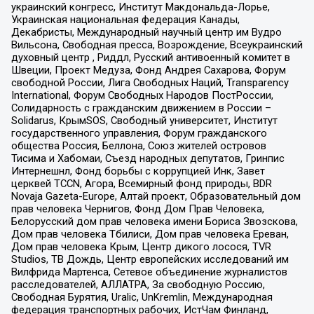
украинский конгресс, Институт Макдональда-Лорье,
Украинская национальная федерация Канады,
Декабристы, Международный научный центр им Вудро
Вильсона, Свободная пресса, Возрождение, Всеукраинский
духовный центр , Риддл, Русский антивоенный комитет в
Швеции, Проект Медуза, Фонд Андрея Сахарова, Форум
свободной России, Лига Свободных Наций, Transparеncy
International, Форум Свободных Народов ПостРоссии,
Солидарность с гражданским движением в России –
Solidarus, КрымSOS, Свободный университет, Институт
государственного управления, Форум гражданского
общества Россия, Беллона, Союз жителей островов
Тисима и Хабомаи, Съезд народных депутатов, Гринпис
Интернешнл, Фонд борьбы с коррупцией Инк, Завет
церквей TCCN, Агора, Всемирный фонд природы, BDR
Novaja Gazeta-Europe, Алтай проект, Образовательный дом
прав человека Чернигов, Фонд Дом Прав Человека,
Белорусский дом прав человека имени Бориса Звозскова,
Дом прав человека Тбилиси, Дом прав человека Ереван,
Дом прав человека Крым, Центр дикого лосося, TVR
Studios, ТВ Дождь, Центр европейских исследований им
Вилфрида Мартенса, Сетевое объединение журналистов
расследователей, АЛЛАТРА, За свободную Россию,
Свободная Бурятия, Uralic, UnKremlin, Международная
федерация транспортных рабочих, ИстЧам Финланд,