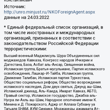
Константинович
Источник:
http://unro.minjust.ru/NKOForeignAgent.aspx
данные на
24.03.2022
* Единый федеральный список организаций, в
том числе иностранных и международных
организаций, признанных в соответствии с
законодательством Российской Федерации
террористическими:
Высший военный Маджлисуль Шура Объединенных сил
моджахедов Кавказа, Конгресс народов Ичкерии и
Дагестана, База, Асбат аль-Ансар, Священная война,
Исламская группа, Братья-мусульмане, Партия исламского
освобождения, Лашкар-И-Тайба, Исламская группа,
Движение Талибан, Исламская партия Туркестана,
Общество социальных реформ, Общество возрождения
исламского наследия, Дом двух святых, Джунд аш-Шам,
Исламский джихад, Аль-Каида, Имарат Кавказ, АБТО,
Правый сектор, Исламское государство, Джабха аль-
Нусра ли-Ахль аш-Шам, Народное ополчение имени К.
Минина и Д. Пожарского, Аджр от Аллаха Субхану уа
Тагьаля SHAM, АУМ Синрике, Муджахеды джамаата Ат-