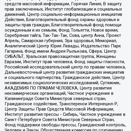
средств массовой информации, Горячая Линия, В защиту
прав заключенных, Институт глобализации и социальных
движений, Центр социально-информационных инициатив
Действие, Благотворительный фонд охраны здоровья и
защиты прав граждан, Благотворительный фонд помощи
осужденным и их семьям, Фонд Тольятти, Новое время,
Серебряная тайга, Так-Так-Так, Сова, центр Анна, Проект
Апрель, Самарская губерния, Эра здоровья, Мемориал,
Аналитический Центр Юрия Левады, Издательство Парк
Гагарина, Фонд имени Андрея Рылькова, Сфера, Центр
СИБАЛЬТ, Уральская правозащитная группа, Женщины
Евразии, Институт прав человека, Фонд защиты гласности,
Российский исследовательский центр по правам человека,
Дальневосточный центр развития гражданских инициатив
и социального партнерства, Гражданское действие, Центр
независимых социологических исследований, Сутяжник,
АКАДЕМИЯ ПО ПРАВАМ ЧЕЛОВЕКА, Центр развития
некоммерческих организаций, Частное учреждение в
Калининграде Совета Министров северных стран,
Гражданское содействие, Трансперенси Интернешнл-Р,
Центр Защиты Прав Средств Массовой Информации,
Институт развития прессы - Сибирь, Частное учреждение в
Санкт-Петербурге Совета Министров Северных Стран,
Фонд поддержки свободы прессы, Гражданский контроль,
Человек и Закон, Общественная комиссия по сохранению