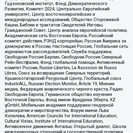
Гудзоновский институт, Фонд Демократического
Развития, Комитет-2024, Центрально-Европейский
университет, Центр восточноевропейских и
международных исследований, Общество Сторожевой
башни, Библии и трактатов Свидетелей Иеговы,
Гражданский Совет, Центр анализа европейской политики,
Академическая сеть Восточная Европа, Российский
комитет действия, РЭНД корпорейшн, Русская Америка за
демократию в России, Настоящая Россия, Глобальная сеть
журналистов-расследователей, Служба поддержки,
Свободная Россия Берлин, Свободная Россия Северный
Рейн-Вестфалия, Фонд глобальной помощи, Антивоенный
комитет России, Russie-Libertes, La Asocicion de Rusos
Libres, Союз за возвращение Северных территорий,
Крымскотатарский Ресурсный Центр, Глобальный союз
IndustriALL, Russian Election Monitor, Article 19, Мнение
медиа, Федерация анархического черного креста, Радио
Свободная Европа, Германское общество изучения
Восточной Европы, Фонд имени Фридриха Эберта, XZ
gGmbH, Мобильная академия поддержки гендерной
демократии и миротворчества, Форум имени Льва
Копелева, American Councils for International Education,
Cultural Vistas, Institute of International Education,
Антивоенное движение Антальи, Открытый диалог, Школа
международных отношений и государственной политики