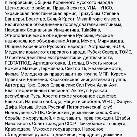
п. Боровский, Община Коренного Русского народа
Щелковского района, Правый сектор, УНА - УНСО,
Украинская повстанческая армия, Тризуб им. Степана
Бандеры, Братство, Белый Крест, Misanthropic division,
Религиозное объединение последователей инглиизма,
Народная Социальная Инициатива, TulaSkins,
Этнополитическое объединение Русские, Русское
национальное объединение Атака, Мечеть Мирмамеда,
Община Коренного Русского народа г. Астрахани, ВОЛЯ,
Меджлис крымскотатарского народа, Рубеж Севера, ТОЙС,
О противодействии экстремистской деятельности,
РЕВТАТПОД, Артподготовка, Штольц, В честь иконы
Божией Матери Державная, Сектор 16, Независимость,
Фирма, Молодежная правозащитная группа МПГ, Курсом
Правды и Единения, Каракольская инициативная группа,
Автоград Крю, Союз Славянских Сил Руси, Алля-Аят,
Благотворительный пансионат Ак Умут, Русская
республика Русь, Арестантское уголовное единство,
Башкорт, Нация и свобода, Нация и свобода, W.H.С., Фалунь
Дафа, Иртыш Ultras, Русский Патриотический клуб-
Новокузнецк/РПК, Сибирский державный союз, Фонд
борьбы с коррупцией, Фонд защиты прав граждан, Штабы
Навального, Совет граждан СССР Прикубанского округа г.
Краснодара, Мужское государство, Народное
объединение русского движения, Народное движение