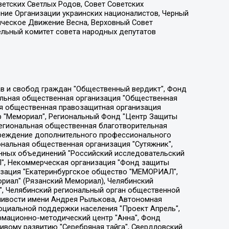
етских Светлых Родов, Совет Советских
ение Организации украинских националистов, Черный
ическое Движение Весна, Верховный Совет
ельный комитет совета народных депутатов
ции социально-правовых программ "Лилит", Дальневосточное общественное движение "Маяк", Санкт-Петербургская ЛГБТ-инициативная группа "Выход", Инициативная группа ЛГБТ+ "Реверс", Алексеев Андрей Викторович, Бекбулатова Таисия Львовна, Беляев Иван Михайлович, Владыкина Елена Сергеевна, Гельман Марат Александрович, Никульшина Вероника Юрьевна, Толоконникова Надежда Андреевна, Шендерович Виктор Анатольевич, Общество с ограниченной ответственностью "Данное сообщение", Общество с ограниченной ответственностью Издательский дом "Новая глава", Айнбиндер Александра Александровна, Московский комьюнити-центр для ЛГБТ+инициатив, Благотворительный фонд развития филантропии, Deutsche Welle (Германия, Kurt-Schumacher-Strasse 3, 53113 Bonn), Борзунова Мария Михайловна, Воробьев Виктор Викторович, Голубева Анна Львовна, Константинова Алла Михайловна, Малкова Ирина Владимировна, Мурадов Мурад Абдулгалимович, Осетинская Елизавета Николаевна, Понасенков Евгений Николаевич, Ганапольский Матвей Юрьевич, Киселев Евгений Алексеевич, Борухович Ирина Григорьевна, Дремин Иван Тимофеевич, Дубровский Дмитрий Викторович, Красноярская региональная общественная организация поддержки и развития альтернативных образовательных технологий и межкультурных коммуникаций "ИНТЕРРА", Маяковская Екатерина Алексеевна, Фейгин Марк Захарович, Филимонов Андрей Викторович, Дзугкоева Регина Николаевна, Доброхотов Роман Александрович, Дудь Юрий Александрович, Елкин Сергей Владимирович, Кругликов Кирилл Игоревич, Сабунаева Мария Леонидовна, Семенов Алексей Владимирович, Шаинян Карен Багратович, Шульман Екатерина Михайловна, Асафьев Артур Валерьевич, Вахштайн Виктор Семенович, Венедиктов Алексей Алексеевич, Лушникова Екатерина Евгеньевна, Волков Леонид Михайлович, Невзоров Александр Глебович, Пархоменко Сергей Борисович, Сироткин Ярослав Николаевич, Кара-Мурза Владимир Владимирович, Баранова Наталья Владимировна, Гозман Леонид Яковлевич, Кагарлицкий Борис Юльевич, Климарев Михаил Валерьевич, Милов Владимир Станиславович, Автономная некоммерческая организация Краснодарский центр современного искусства "Типография", Моргенштерн Алишер Тагирович, Соболь Любовь Эдуардовна, Общество с ограниченной ответственностью "ЛИЗА НОРМ", Каспаров Гарри Кимович, Ходорковский Михаил Борисович, Общество с ограниченной ответственностью "Апрельские тезисы", Данилович Ирина Брониславовна, Кашин Олег Владимирович, Петров Николай Владимирович, Пивоваров Алексей Владимирович, Соколов Михаил Владимирович, Цветкова Юлия Владимировна, Чичваркин Евгений Александрович, Комитет против пыток/Команда против пыток, Общество с ограниченной ответственностью "Первый научный", Общество с ограниченной ответственностью "Вертолет и ко", Белоцерковская Вероника Борисовна, Кац Максим Евгеньевич, Лазарева Татьяна Юрьевна, Шаведдинов Руслан Табризович, Яшин Илья Валерьевич, Общество с ограниченной ответственностью "Иноагент ААВ", Алешковский Дмитрий Петрович, Альбац Евгения Марковна, Быков Дмитрий Львович, Галямина Юлия Евгеньевна, Лойко Сергей Леонидович, Мартынов Кирилл Константинович, Медведев Сергей Александрович, Крашенинников Федор Геннадиевич, Гордеева Катерина Вл