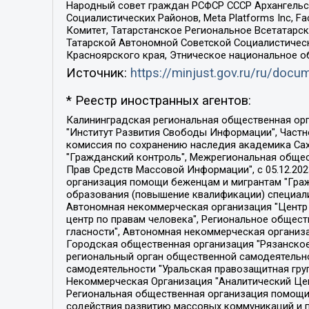
Народный совет граждан РСФСР СССР Архангельск
Социалистических Районов, Meta Platforms Inc, 
Комитет, Татарстанское Региональное Всетатар
Татарской Автономной Советской Социалистическ
Красноярского края, Этническое национальное о
Источник:
https://minjust.gov.ru/ru/doc
* Реестр иностранных агентов:
Калининградская региональная общественная организация "Экозащита!-Женсовет", Фонд содействия защите прав и свобод граждан "Общественный вердикт", Фонд "Институт Развития Свободы Информации", Частное учреждение "Информационное агентство МЕМО. РУ", Региональная общественная организация "Общественная комиссия по сохранению наследия академика Сахарова", Фонд поддержки свободы прессы, Санкт-Петербургская общественная правозащитная организация "Гражданский контроль", Межрегиональная общественная организация "Информационно-просветительский центр "Мемориал", Региональный Фонд "Центр Защиты Прав Средств Массовой Информации", с 05.12.2023 Фонд "Центр Защиты Прав Средств массовой информации", Региональная общественная благотворительная организация помощи беженцам и мигрантам "Гражданское содействие", Негосударственное образовательное учреждение дополнительного профессионального образования (повышение квалификации) специалистов "АКАДЕМИЯ ПО ПРАВАМ ЧЕЛОВЕКА", Свердловская региональная общественная организация "Сутяжник", Автономная некоммерческая организация "Центр независимых социологических исследований", Союз общественных объединений "Российский исследовательский центр по правам человека", Региональное общественное учреждение научно-информационный центр "МЕМОРИАЛ", Некоммерческая организация "Фонд защиты гласности", Автономная некоммерческая организация "Институт прав человека", Городская общественная организация "Екатеринбургское общество "МЕМОРИАЛ", Городская общественная организация "Рязанское историко-просветительское и правозащитное общество "Мемориал" (Рязанский Мемориал), Челябинский региональный орган общественной самодеятельности – женское общественное объединение "Женщины Евразии", Челябинский региональный орган общественной самодеятельности "Уральская правозащитная группа", Фонд содействия защите здоровья и социальной справедливости имени Андрея Рылькова, Автономная Некоммерческая Организация "Аналитический Центр Юрия Левады", Автономная некоммерческая организация социальной поддержки населения "Проект Апрель", Региональная общественная организация помощи женщинам и детям, находящимся в кризисной ситуации "Информационно-методический центр "Анна", Фонд содействия развитию массовых коммуникаций и правовому просвещению "Так-так-Так", Фонд содействия устойчивому развитию "Серебряная тайга", Свердловский региональный общественный фонд социальных проектов "Новое время", "Idel.Реалии", Кавказ.Реалии, Крым.Реалии, Телеканал Настоящее Время, Татаро-башкирская служба Радио Свобода (Azatliq Radiosi), Радио Свободная Европа/Радио Свобода (PCE/PC), "Сибирь.Реалии", "Фактограф", Благотворительный фонд помощи осужденным и их семьям, Автономная некоммерческая организация "Институт глобализации и социальных движений", Фонд "В защиту прав заключенных", Частное учреждение "Центр поддержки и содействия развитию средств массовой информации", Пензенский региональный общественный благотворительный фонд "Гражданский союз", "Север.Реалии", Некоммерческая организация Фонд "Правовая инициатива", 