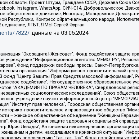
ой области, Проект Штурм, Граждане СССР, Держава Союз Сов
Facebook, Instagram, WhatsApp, СИЧ-С14, Добровольческое Движ
ское общественное движение, Невоград, Молодежное Демократ
ой Республики, Конгресс ойрат-калмыцкого народа, Исполнит
бъединение, ЛГБТ, Я.МЫ Сергей Фургал
uments/7822/
данные на
03.05.2024
Общество с ограниченной ответственностью "Радио Свободная Европа/Радио Свобода", Чешское информационное агентство "MEDIUM-ORIENT", Красноярская региональная общественная организация "Мы против СПИДа", Камалягин Денис Николаевич, Маркелов Сергей Евгеньевич, Пономарев Лев Александрович, Савицкая Людмила Алексеевна, Автономная некоммерческая организация "Центр по работе с проблемой насилия "НАСИЛИЮ.НЕТ", Межрегиональный профессиональный союз работников здравоохранения "Альянс врачей", Юридическое лицо, зарегистрированное в Латвийской Республике, SIA "Medusa Project" (регистрационный номер 40103797863, дата регистрации 10.06.2014), Некоммерческая организация "Фонд по борьбе с коррупцией", Автономная некоммерческая организация "Институт права и публичной политики", Баданин Роман Сергеевич, Гликин Максим Александрович, Железнова Мария Михайловна, Лукьянова Юлия Сергеевна, Маетная Елизавета Витальевна, Маняхин Петр Борисович, Чуракова Ольга Владимировна, Ярош Юлия Петровна, Юридическое лицо "The Insider SIA", зарегистрированное в Риге, Латвийская Республика (дата регистрации 26.06.2015), являющееся администратором доменного имени интернет-издания "The Insider SIA", https://theins.ru, Постернак Алексей Евгеньевич, Рубин Михаил Аркадьевич, Анин Роман Александрович, Юридическое лицо Istories fonds, зарегистрированное в Латвийской Республике (регистрационный номер 50008295751, дата регистрации 24.02.2020), Великовский Дмитрий Александрович, Долинина Ирина Николаевна, Мароховская Алеся Алексеевна, Шлейнов Роман Юрьевич, Шмагун Олеся Валентиновна, Общество с ограниченной ответственностью "Альтаир 2021", Общество с ограниченной ответственностью "Вега 2021", Общество с ограниченной ответственностью "Главный редактор 2021", Общество с ограниченной ответственностью "Ромашки монолит", Важенков Артем Валерьевич, Ивановская областная общественная организация "Центр гендерных исследований", Гурман Юрий Альбертович, Медиапроект "ОВД-Инфо", Егоров Владимир Владимирович, Жилинский Владимир Александрович, Общество с ограниченной ответственностью "ЗП", Иванова София Юрьевна, Карезина Инна Павловна, Кильтау Екатерина Викторовна, Петров Алексей Викторович, Пискунов Сергей Евгеньевич, Смирнов Сергей Сергеевич, Тихонов Михаил Сергеевич, Общество с ограниченной ответственностью "ЖУРНАЛИСТ-ИНОСТРАННЫЙ АГЕНТ", Арапова Галина Юрьевна, Вольтская Татьяна Анатольевна, Американская компания "Mason G.E.S. Anonymous Foundation" (США), являющаяся владельцем интернет-издания https://mnews.world/, Компания "Stichting Bellingcat", зарегистрированная в Нидерландах (дата регистрации 11.07.2018), Захаров Андрей Вячеславович, Клепиковская Екатерина Дмитриевна, Общество с ограниченной ответственностью "МЕМО", Перл Роман Александрович, Симонов Евгений Алексеевич, Соловьева Елена Анатольевна, Сотников Даниил Владимирович, Сурначева Елизавета Дмитриевна, Автономная некоммерческая организация по защите прав человека и информированию населения "Якутия – Наше Мнение", Общество с ограниченной ответственностью "Москоу диджитал медиа", с 26.01.2023 Общество с ограниченной ответственностью "Чайка Белые сады", Ветошкина Валерия Валерьевна, Заговора Максим Александрович, Межрегиональное общественное движение "Российская ЛГБТ - сеть", Оленичев Максим Владимирович, Павлов Иван Юрьевич, Скворцова Елена Сергеевна, Общество с ограниченной ответственностью "Как бы инагент", Кочетков Игорь Викторович, Общество с ограниченной ответственностью "Честные выборы", Еланчик Олег Александрович, Общество с ограниченной ответственностью "Нобелевский призыв", Гималова Регина Эмилевна, Григорьев Андрей Валерьевич, Григорьева Алина Александровна, Ассоциация по содействию защите прав призывников, альтернативнослужащих и военнослужащих "Правозащитная группа "Гражданин.Армия.Право", Хисамова Регина Фаритовна, Автономная некоммерческая организация по реализа