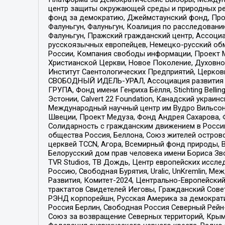
центр защиты окружающей среды и природных ресу
фонд за демократию, Джеймстаунский фонд, Прож
Фалуньгун, Фалуньгун, Коалиция по расследован
Фалуньгун, Пражский гражданский центр, Ассоци
русскоязычных европейцев, Немецко-русский об
России, Компания свободы информации, Проект М
Христианской Церкви, Новое Поколение, Духовн
Институт Саентологических Предприятий, Церков
СВОБОДНЫЙ ИДЕЛЬ-УРАЛ, Ассоциация развития ж
ГРУПА, Фонд имени Генриха Бёлля, Stichting Bellin
Эстонии, Calvert 22 Foundation, Канадский укра
Международный научный центр им Вудро Вильсона
Швеции, Проект Медуза, Фонд Андрея Сахарова, Ф
Солидарность с гражданским движением в России 
общества Россия, Беллона, Союз жителей острово
церквей TCCN, Агора, Всемирный фонд природы, B
Белорусский дом прав человека имени Бориса Зво
TVR Studios, ТВ Дождь, Центр европейских иссл
Россию, Свободная Бурятия, Uralic, UnKremlin, 
Развития, Комитет-2024, Центрально-Европейски
трактатов Свидетелей Иеговы, Гражданский Совет
РЭНД корпорейшн, Русская Америка за демократи
Россия Берлин, Свободная Россия Северный Рейн-В
Союз за возвращение Северных территорий, Крымско