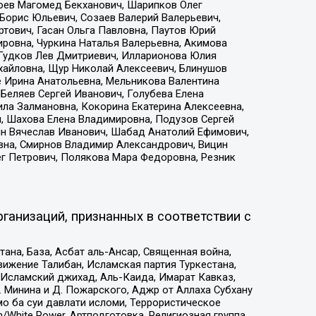
хоев Магомед Бекханович, Шарипков Олег
Борис Юльевич, Созаев Валерий Валерьевич,
тович, Гасан Ольга Павловна, Паутов Юрий
ровна, Чуркина Наталья Валерьевна, Акимова
 Гудков Лев Дмитриевич, Илларионова Юлия
ихайловна, Щур Николай Алексеевич, Блинушов
е Ирина Анатольевна, Мельникова Валентина
Беляев Сергей Иванович, Голубева Елена
ила Залмановна, Кокорина Екатерина Алексеевна,
, Шахова Елена Владимировна, Подузов Сергей
ин Вячеслав Иванович, Шабад Анатолий Ефимович,
вна, Смирнов Владимир Александрович, Вицин
ег Петрович, Полякова Мара Федоровна, Резник
ганизаций, признанных в соответствии с
на, База, Асбат аль-Ансар, Священная война,
ижение Талибан, Исламская партия Туркестана,
Исламский джихад, Аль-Каида, Имарат Кавказ,
 Минина и Д. Пожарского, Аджр от Аллаха Субхану
о ба суи давлати исломи, Террористическое
/White Power, Артподготовка, Религиозная группа