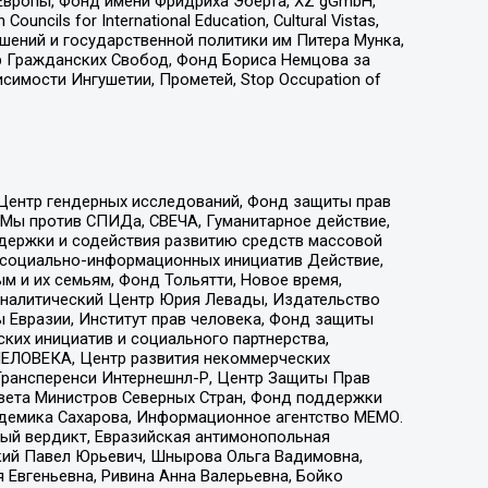
Европы, Фонд имени Фридриха Эберта, XZ gGmbH,
ls for International Education, Cultural Vistas,
ошений и государственной политики им Питера Мунка,
 Гражданских Свобод, Фонд Бориса Немцова за
имости Ингушетии, Прометей, Stop Occupation of
 Центр гендерных исследований, Фонд защиты прав
 Мы против СПИДа, СВЕЧА, Гуманитарное действие,
ддержки и содействия развитию средств массовой
р социально-информационных инициатив Действие,
 и их семьям, Фонд Тольятти, Новое время,
, Аналитический Центр Юрия Левады, Издательство
 Евразии, Институт прав человека, Фонд защиты
ких инициатив и социального партнерства,
ЕЛОВЕКА, Центр развития некоммерческих
 Трансперенси Интернешнл-Р, Центр Защиты Прав
овета Министров Северных Стран, Фонд поддержки
адемика Сахарова, Информационное агентство МЕМО.
ый вердикт, Евразийская антимонопольная
кий Павел Юрьевич, Шнырова Ольга Вадимовна,
 Евгеньевна, Ривина Анна Валерьевна, Бойко