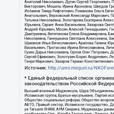
Анатолий Николаевич, Дугин Сергей Георгиевич, 
Викторович, Мошель Ирина Ароновна, Шведов Гри
Исламов Тимур Рифгатович, Романова Ольга Евге
Анатольевич, Верховский Александр Маркович, П
Татьяна Николаевна, Золотарева Екатерина Алек
Юрьевна, Саранг Анна Васильевна, Захарова Свет
Андрей Юрьевич, Мосин Алексей Геннадьевич, Ге
Дмитриевна, Вититинова Елена Владимировна, Ба
Николаевна, Ганнушкина Светлана Алексеевна, За
Шуманов Илья Вячеславович, Арапова Галина Юрь
Васильевич, Протасова Ирина Вячеславовна, Лит
Сухих Дарья Николаевна, Орлов Олег Петрович, 
Сергей Ефимович, Золотухин Борис Андреевич, Л
Генри Маркович, Захаров Герман Константинович
Источник:
http://unro.minjust.ru/NKOFore
* Единый федеральный список организа
законодательством Российской Федера
Высший военный Маджлисуль Шура Объединенных с
Исламская группа, Братья-мусульмане, Партия ис
Общество социальных реформ, Общество возрожд
АБТО, Правый сектор, Исламское государство, Д
уа Тагьаля SHAM, АУМ Синрике, Муджахеды джама
сообщество Сеть, Катиба Таухид валь-Джихад, Хай