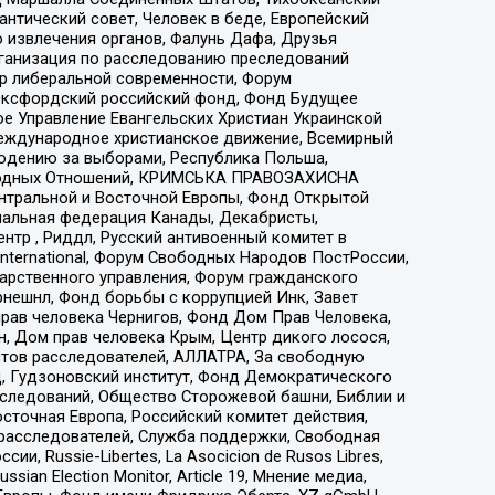
нтический совет, Человек в беде, Европейский
 извлечения органов, Фалунь Дафа, Друзья
рганизация по расследованию преследований
тр либеральной современности, Форум
 Оксфордский российский фонд, Фонд Будущее
е Управление Евангельских Христиан Украинской
еждународное христианское движение, Всемирный
людению за выборами, Республика Польша,
народных Отношений, КРИМСЬКА ПРАВОЗАХИСНА
ы Центральной и Восточной Европы, Фонд Открытой
иональная федерация Канады, Декабристы,
тр , Риддл, Русский антивоенный комитет в
nternational, Форум Свободных Народов ПостРоссии,
дарственного управления, Форум гражданского
рнешнл, Фонд борьбы с коррупцией Инк, Завет
прав человека Чернигов, Фонд Дом Прав Человека,
н, Дом прав человека Крым, Центр дикого лосося,
стов расследователей, АЛЛАТРА, За свободную
д, Гудзоновский институт, Фонд Демократического
сследований, Общество Сторожевой башни, Библии и
сточная Европа, Российский комитет действия,
-расследователей, Служба поддержки, Свободная
 Russie-Libertes, La Asocicion de Rusos Libres,
an Election Monitor, Article 19, Мнение медиа,