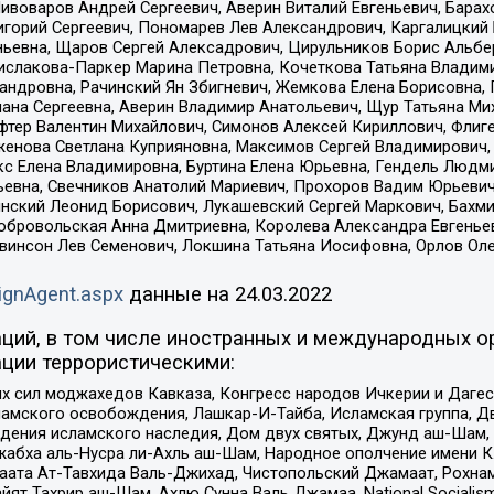
Пивоваров Андрей Сергеевич, Аверин Виталий Евгеньевич, Бара
горий Сергеевич, Пономарев Лев Александрович, Каргалицкий 
ньевна, Щаров Сергей Алексадрович, Цирульников Борис Альбер
ислакова-Паркер Марина Петровна, Кочеткова Татьяна Владими
сандровна, Рачинский Ян Збигневич, Жемкова Елена Борисовна,
лана Сергеевна, Аверин Владимир Анатольевич, Щур Татьяна М
фтер Валентин Михайлович, Симонов Алексей Кириллович, Флиг
женова Светлана Куприяновна, Максимов Сергей Владимирович, 
кс Елена Владимировна, Буртина Елена Юрьевна, Гендель Людм
евна, Свечников Анатолий Мариевич, Прохоров Вадим Юрьевич
инский Леонид Борисович, Лукашевский Сергей Маркович, Бахм
Добровольская Анна Дмитриевна, Королева Александра Евгенье
евинсон Лев Семенович, Локшина Татьяна Иосифовна, Орлов Ол
ignAgent.aspx
данные на
24.03.2022
ций, в том числе иностранных и международных ор
ции террористическими:
ил моджахедов Кавказа, Конгресс народов Ичкерии и Дагеста
ламского освобождения, Лашкар-И-Тайба, Исламская группа, Дв
ения исламского наследия, Дом двух святых, Джунд аш-Шам, 
жабха аль-Нусра ли-Ахль аш-Шам, Народное ополчение имени К.
ата Ат-Тавхида Валь-Джихад, Чистопольский Джамаат, Рохнам
ят Тахрир аш-Шам, Ахлю Сунна Валь Джамаа, National Socialism