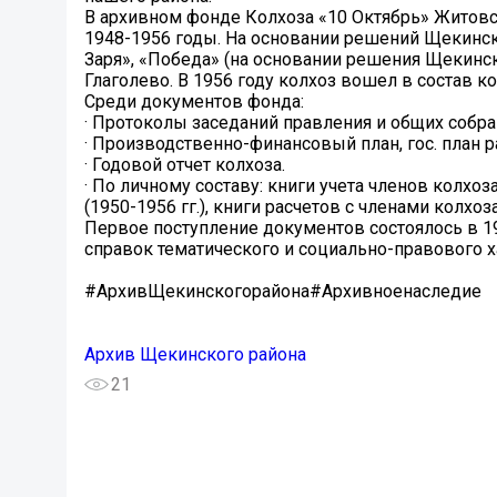
В архивном фонде Колхоза «10 Октябрь» Житовск
1948-1956 годы. На основании решений Щекинс
Заря», «Победа» (на основании решения Щекинско
Глаголево. В 1956 году колхоз вошел в состав ко
Среди документов фонда:
· Протоколы заседаний правления и общих собра
· Производственно-финансовый план, гос. план р
· Годовой отчет колхоза.
· По личному составу: книги учета членов колхоза
(1950-1956 гг.), книги расчетов с членами колхоза 
Первое поступление документов состоялось в 1
справок тематического и социально-правового х
#АрхивЩекинскогорайона#Архивноенаследие
Архив Щекинского района
21