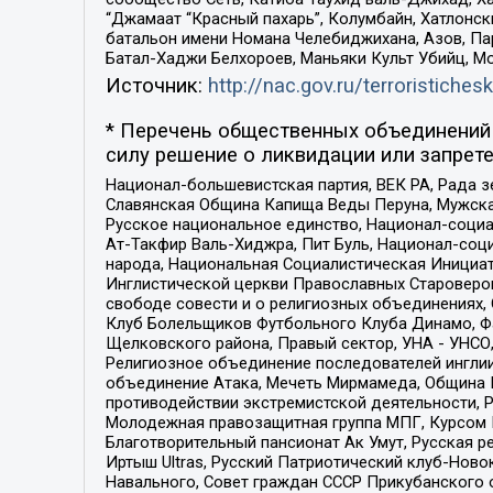
“Джамаат “Красный пахарь”, Колумбайн, Хатлонск
батальон имени Номана Челебиджихана, Азов, Па
Батал-Хаджи Белхороев, Маньяки Культ Убийц, М
Источник:
http://nac.gov.ru/terroristichesk
* Перечень общественных объединений 
силу решение о ликвидации или запрете
Национал-большевистская партия, ВЕК РА, Рада 
Славянская Община Капища Веды Перуна, Мужская
Русское национальное единство, Национал-социа
Ат-Такфир Валь-Хиджра, Пит Буль, Национал-соц
народа, Национальная Социалистическая Инициат
Инглистической церкви Православных Староверов
свободе совести и о религиозных объединениях,
Клуб Болельщиков Футбольного Клуба Динамо, Фа
Щелковского района, Правый сектор, УНА - УНСО, У
Религиозное объединение последователей инглии
объединение Атака, Мечеть Мирмамеда, Община К
противодействии экстремистской деятельности, 
Молодежная правозащитная группа МПГ, Курсом П
Благотворительный пансионат Ак Умут, Русская ре
Иртыш Ultras, Русский Патриотический клуб-Нов
Навального, Совет граждан СССР Прикубанского 