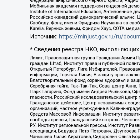
Федерация анархического черного креста, Радио
Мобильная академия поддержки гендерной демократи
Institute of International Education, Антивоенн
Российско-канадский демократический альянс, 
Свободу, Фонд имени Фридриха Науманна за свобо
Karelia, Вернись живым, Фридом Хаус, СОТА меди
Источник:
https://minjust.gov.ru/ru/doc
* Сведения реестра НКО, выполняющих 
Лилит, Правозащитная группа Гражданин.Армия.П
граждан Штаб, Институт права и публичной поли
Открытый Петербург, Лига Избирателей, Правова
информации, Горячая Линия, В защиту прав закл
Благотворительный фонд охраны здоровья и защи
Серебряная тайга, Так-Так-Так, Сова, центр Анн
Парк Гагарина, Фонд имени Андрея Рылькова, Сф
гласности, Российский исследовательский центр 
Гражданское действие, Центр независимых соци
организаций, Частное учреждение в Калининград
Средств Массовой Информации, Институт развити
свободы прессы, Гражданский контроль, Человек
РУ, Институт региональной прессы, Институт Ра
ассоциация, Бедушев Петр Петрович, Дзугкоева 
Чанышева Лилия Айратовна, Сидорович Ольга Бори