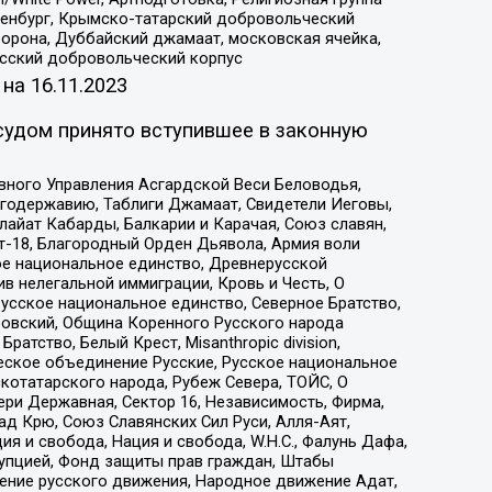
Оренбург, Крымско-татарский добровольческий
орона, Дуббайский джамаат, московская ячейка,
усский добровольческий корпус
 на
16.11.2023
судом принято вступившее в законную
вного Управления Асгардской Веси Беловодья,
годержавию, Таблиги Джамаат, Свидетели Иеговы,
айат Кабарды, Балкарии и Карачая, Союз славян,
т-18, Благородный Орден Дьявола, Армия воли
ое национальное единство, Древнерусской
 нелегальной иммиграции, Кровь и Честь, О
усское национальное единство, Северное Братство,
ровский, Община Коренного Русского народа
атство, Белый Крест, Misanthropic division,
еское объединение Русские, Русское национальное
котатарского народа, Рубеж Севера, ТОЙС, О
ри Державная, Сектор 16, Независимость, Фирма,
д Крю, Союз Славянских Сил Руси, Алля-Аят,
я и свобода, Нация и свобода, W.H.С., Фалунь Дафа,
рупцией, Фонд защиты прав граждан, Штабы
ение русского движения, Народное движение Адат,