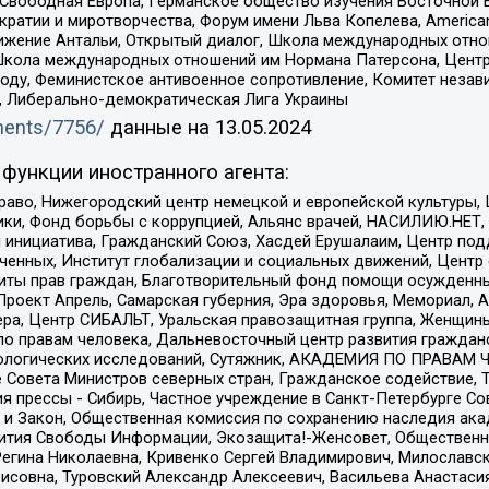
 Свободная Европа, Германское общество изучения Восточной 
и и миротворчества, Форум имени Льва Копелева, American Counci
ое движение Антальи, Открытый диалог, Школа международных отн
Школа международных отношений им Нормана Патерсона, Центр
ду, Феминистское антивоенное сопротивление, Комитет независ
а, Либерально-демократическая Лига Украины
uments/7756/
данные на
13.05.2024
функции иностранного агента:
раво, Нижегородский центр немецкой и европейской культуры,
тики, Фонд борьбы с коррупцией, Альянс врачей, НАСИЛИЮ.НЕТ,
я инициатива, Гражданский Союз, Хасдей Ерушалаим, Центр по
юченных, Институт глобализации и социальных движений, Цент
ты прав граждан, Благотворительный фонд помощи осужденным
а, Проект Апрель, Самарская губерния, Эра здоровья, Мемориал
ера, Центр СИБАЛЬТ, Уральская правозащитная группа, Женщины
по правам человека, Дальневосточный центр развития гражданс
ологических исследований, Сутяжник, АКАДЕМИЯ ПО ПРАВАМ Ч
е Совета Министров северных стран, Гражданское содействие,
я прессы - Сибирь, Частное учреждение в Санкт-Петербурге С
 и Закон, Общественная комиссия по сохранению наследия ак
звития Свободы Информации, Экозащита!-Женсовет, Общественн
Регина Николаевна, Кривенко Сергей Владимирович, Милославс
совна, Туровский Александр Алексеевич, Васильева Анастасия