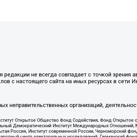
редакции не всегда совпадает с точкой зрения ав
ов с настоящего сайта на иных ресурсах в сети И
ых неправительственных организаций, деятельнос
ститут Открытое Общество Фонд Содействия, Фонд Открытое 
альный Демократический Институт Международных Отношений,
тая Россия, Институт современной России, Черноморский фонд
родный центр электоральных исследований, Германский фонд