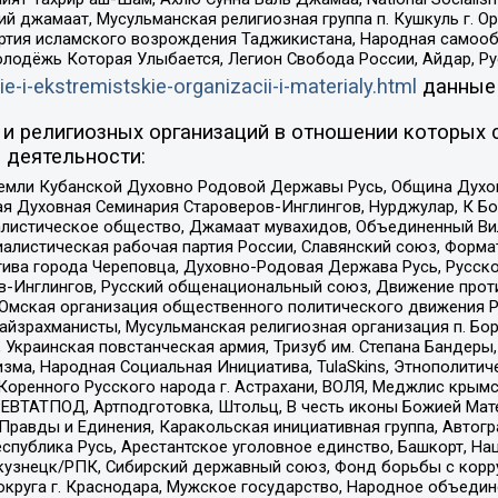
ий джамаат, Мусульманская религиозная группа п. Кушкуль г. 
ртия исламского возрождения Таджикистана, Народная самооб
олодёжь Которая Улыбается, Легион Свобода России, Айдар, Р
ie-i-ekstremistskie-organizacii-i-materialy.html
данные
и религиозных организаций в отношении которых 
 деятельности:
земли Кубанской Духовно Родовой Державы Русь, Община Духо
 Духовная Семинария Староверов-Инглингов, Нурджулар, К Бо
листическое общество, Джамаат мувахидов, Объединенный Вил
иалистическая рабочая партия России, Славянский союз, Форма
ива города Череповца, Духовно-Родовая Держава Русь, Русск
-Инглингов, Русский общенациональный союз, Движение против
 Омская организация общественного политического движения Р
йзрахманисты, Мусульманская религиозная организация п. Бо
краинская повстанческая армия, Тризуб им. Степана Бандеры, Бр
зма, Народная Социальная Инициатива, TulaSkins, Этнополитич
оренного Русского народа г. Астрахани, ВОЛЯ, Меджлис крымс
РЕВТАТПОД, Артподготовка, Штольц, В честь иконы Божией Мате
равды и Единения, Каракольская инициативная группа, Автогра
спублика Русь, Арестантское уголовное единство, Башкорт, Наци
окузнецк/РПК, Сибирский державный союз, Фонд борьбы с кор
округа г. Краснодара, Мужское государство, Народное объедин