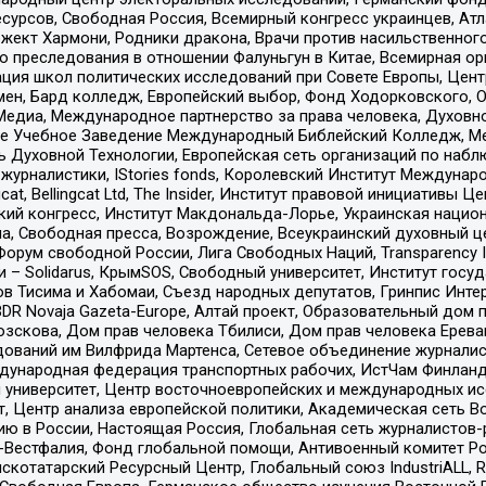
рсов, Свободная Россия, Всемирный конгресс украинцев, Атла
ект Хармони, Родники дракона, Врачи против насильственного
ию преследования в отношении Фалуньгун в Китае, Всемирная о
ация школ политических исследований при Совете Европы, Цен
мен, Бард колледж, Европейский выбор, Фонд Ходорковского,
едиа, Международное партнерство за права человека, Духовно
ое Учебное Заведение Международный Библейский Колледж, М
ь Духовной Технологии, Европейская сеть организаций по наб
урналистики, IStories fonds, Королевский Институт Между
gcat, Bellingcat Ltd, The Insider, Институт правовой инициатив
инский конгресс, Институт Макдональда-Лорье, Украинская нац
, Свободная пресса, Возрождение, Всеукраинский духовный цен
орум свободной России, Лига Свободных Наций, Transparеncy I
– Solidarus, КрымSOS, Свободный университет, Институт госу
в Тисима и Хабомаи, Съезд народных депутатов, Гринпис Инте
DR Novaja Gazeta-Europe, Алтай проект, Образовательный дом 
зскова, Дом прав человека Тбилиси, Дом прав человека Ерева
едований им Вилфрида Мартенса, Сетевое объединение журнали
Международная федерация транспортных рабочих, ИстЧам Финлан
й университет, Центр восточноевропейских и международных и
, Центр анализа европейской политики, Академическая сеть Во
ю в России, Настоящая Россия, Глобальная сеть журналистов
естфалия, Фонд глобальной помощи, Антивоенный комитет России,
татарский Ресурсный Центр, Глобальный союз IndustriALL, Russi