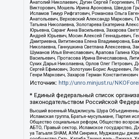
Анатолий Николаевич, Дугин Сергей Георгиевич, 
Викторович, Мошель Ирина Ароновна, Шведов Гри
Исламов Тимур Рифгатович, Романова Ольга Евге
Анатольевич, Верховский Александр Маркович, П
Татьяна Николаевна, Золотарева Екатерина Алек
Юрьевна, Саранг Анна Васильевна, Захарова Свет
Андрей Юрьевич, Мосин Алексей Геннадьевич, Ге
Дмитриевна, Вититинова Елена Владимировна, Ба
Николаевна, Ганнушкина Светлана Алексеевна, За
Шуманов Илья Вячеславович, Арапова Галина Юрь
Васильевич, Протасова Ирина Вячеславовна, Лит
Сухих Дарья Николаевна, Орлов Олег Петрович, 
Сергей Ефимович, Золотухин Борис Андреевич, Л
Генри Маркович, Захаров Герман Константинович
Источник:
http://unro.minjust.ru/NKOFore
* Единый федеральный список организа
законодательством Российской Федера
Высший военный Маджлисуль Шура Объединенных с
Исламская группа, Братья-мусульмане, Партия ис
Общество социальных реформ, Общество возрожд
АБТО, Правый сектор, Исламское государство, Д
уа Тагьаля SHAM, АУМ Синрике, Муджахеды джама
сообщество Сеть, Катиба Таухид валь-Джихад, Хай