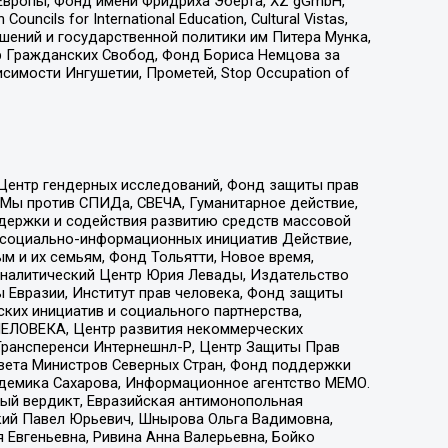
Европы, Фонд имени Фридриха Эберта, XZ gGmbH,
ls for International Education, Cultural Vistas,
ошений и государственной политики им Питера Мунка,
 Гражданских Свобод, Фонд Бориса Немцова за
имости Ингушетии, Прометей, Stop Occupation of
 Центр гендерных исследований, Фонд защиты прав
 Мы против СПИДа, СВЕЧА, Гуманитарное действие,
ддержки и содействия развитию средств массовой
р социально-информационных инициатив Действие,
 и их семьям, Фонд Тольятти, Новое время,
, Аналитический Центр Юрия Левады, Издательство
 Евразии, Институт прав человека, Фонд защиты
ких инициатив и социального партнерства,
ЕЛОВЕКА, Центр развития некоммерческих
 Трансперенси Интернешнл-Р, Центр Защиты Прав
овета Министров Северных Стран, Фонд поддержки
адемика Сахарова, Информационное агентство МЕМО.
ый вердикт, Евразийская антимонопольная
кий Павел Юрьевич, Шнырова Ольга Вадимовна,
 Евгеньевна, Ривина Анна Валерьевна, Бойко