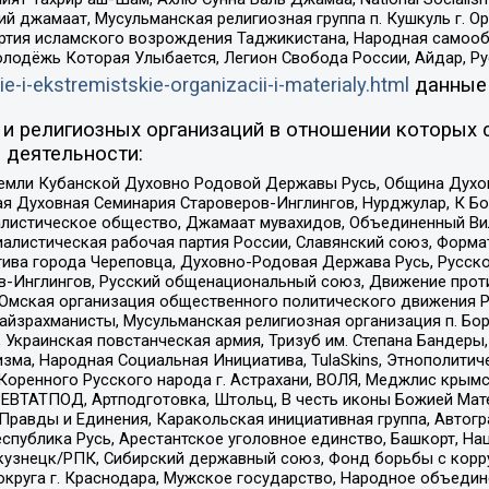
ий джамаат, Мусульманская религиозная группа п. Кушкуль г. 
ртия исламского возрождения Таджикистана, Народная самооб
олодёжь Которая Улыбается, Легион Свобода России, Айдар, Р
ie-i-ekstremistskie-organizacii-i-materialy.html
данные
и религиозных организаций в отношении которых 
 деятельности:
земли Кубанской Духовно Родовой Державы Русь, Община Духо
 Духовная Семинария Староверов-Инглингов, Нурджулар, К Бо
листическое общество, Джамаат мувахидов, Объединенный Вил
иалистическая рабочая партия России, Славянский союз, Форма
ива города Череповца, Духовно-Родовая Держава Русь, Русск
-Инглингов, Русский общенациональный союз, Движение против
 Омская организация общественного политического движения Р
йзрахманисты, Мусульманская религиозная организация п. Бо
краинская повстанческая армия, Тризуб им. Степана Бандеры, Бр
зма, Народная Социальная Инициатива, TulaSkins, Этнополитич
оренного Русского народа г. Астрахани, ВОЛЯ, Меджлис крымс
РЕВТАТПОД, Артподготовка, Штольц, В честь иконы Божией Мате
равды и Единения, Каракольская инициативная группа, Автогра
спублика Русь, Арестантское уголовное единство, Башкорт, Наци
окузнецк/РПК, Сибирский державный союз, Фонд борьбы с кор
округа г. Краснодара, Мужское государство, Народное объедин