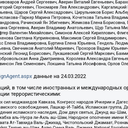
Пивоваров Андрей Сергеевич, Аверин Виталий Евгеньевич, Бара
горий Сергеевич, Пономарев Лев Александрович, Каргалицкий 
ньевна, Щаров Сергей Алексадрович, Цирульников Борис Альбер
ислакова-Паркер Марина Петровна, Кочеткова Татьяна Владими
сандровна, Рачинский Ян Збигневич, Жемкова Елена Борисовна,
лана Сергеевна, Аверин Владимир Анатольевич, Щур Татьяна М
фтер Валентин Михайлович, Симонов Алексей Кириллович, Флиг
женова Светлана Куприяновна, Максимов Сергей Владимирович, 
кс Елена Владимировна, Буртина Елена Юрьевна, Гендель Людм
евна, Свечников Анатолий Мариевич, Прохоров Вадим Юрьевич
инский Леонид Борисович, Лукашевский Сергей Маркович, Бахм
Добровольская Анна Дмитриевна, Королева Александра Евгенье
евинсон Лев Семенович, Локшина Татьяна Иосифовна, Орлов Ол
ignAgent.aspx
данные на
24.03.2022
ций, в том числе иностранных и международных ор
ции террористическими:
ил моджахедов Кавказа, Конгресс народов Ичкерии и Дагеста
ламского освобождения, Лашкар-И-Тайба, Исламская группа, Дв
ения исламского наследия, Дом двух святых, Джунд аш-Шам, 
жабха аль-Нусра ли-Ахль аш-Шам, Народное ополчение имени К.
ата Ат-Тавхида Валь-Джихад, Чистопольский Джамаат, Рохнам
ят Тахрир аш-Шам, Ахлю Сунна Валь Джамаа, National Socialism