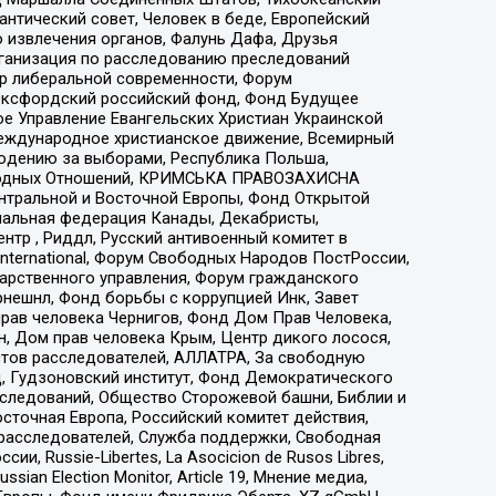
нтический совет, Человек в беде, Европейский
 извлечения органов, Фалунь Дафа, Друзья
рганизация по расследованию преследований
тр либеральной современности, Форум
 Оксфордский российский фонд, Фонд Будущее
е Управление Евангельских Христиан Украинской
еждународное христианское движение, Всемирный
людению за выборами, Республика Польша,
народных Отношений, КРИМСЬКА ПРАВОЗАХИСНА
ы Центральной и Восточной Европы, Фонд Открытой
иональная федерация Канады, Декабристы,
тр , Риддл, Русский антивоенный комитет в
nternational, Форум Свободных Народов ПостРоссии,
дарственного управления, Форум гражданского
рнешнл, Фонд борьбы с коррупцией Инк, Завет
прав человека Чернигов, Фонд Дом Прав Человека,
н, Дом прав человека Крым, Центр дикого лосося,
стов расследователей, АЛЛАТРА, За свободную
д, Гудзоновский институт, Фонд Демократического
сследований, Общество Сторожевой башни, Библии и
сточная Европа, Российский комитет действия,
-расследователей, Служба поддержки, Свободная
 Russie-Libertes, La Asocicion de Rusos Libres,
an Election Monitor, Article 19, Мнение медиа,