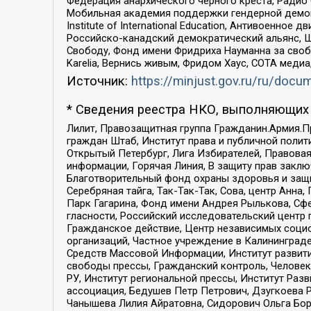
Федерация анархического черного креста, Радио
Мобильная академия поддержки гендерной демократи
Institute of International Education, Антивоенн
Российско-канадский демократический альянс, 
Свободу, Фонд имени Фридриха Науманна за свобо
Karelia, Вернись живым, Фридом Хаус, СОТА меди
Источник:
https://minjust.gov.ru/ru/doc
* Сведения реестра НКО, выполняющих 
Лилит, Правозащитная группа Гражданин.Армия.П
граждан Штаб, Институт права и публичной поли
Открытый Петербург, Лига Избирателей, Правова
информации, Горячая Линия, В защиту прав закл
Благотворительный фонд охраны здоровья и защи
Серебряная тайга, Так-Так-Так, Сова, центр Анн
Парк Гагарина, Фонд имени Андрея Рылькова, Сф
гласности, Российский исследовательский центр 
Гражданское действие, Центр независимых соци
организаций, Частное учреждение в Калининград
Средств Массовой Информации, Институт развити
свободы прессы, Гражданский контроль, Человек
РУ, Институт региональной прессы, Институт Ра
ассоциация, Бедушев Петр Петрович, Дзугкоева 
Чанышева Лилия Айратовна, Сидорович Ольга Бори