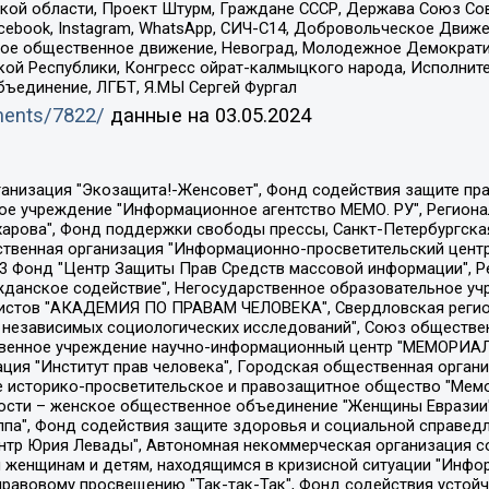
ой области, Проект Штурм, Граждане СССР, Держава Союз Сов
Facebook, Instagram, WhatsApp, СИЧ-С14, Добровольческое Движ
ское общественное движение, Невоград, Молодежное Демократ
ой Республики, Конгресс ойрат-калмыцкого народа, Исполнит
бъединение, ЛГБТ, Я.МЫ Сергей Фургал
uments/7822/
данные на
03.05.2024
Общество с ограниченной ответственностью "Радио Свободная Европа/Радио Свобода", Чешское информационное агентство "MEDIUM-ORIENT", Красноярская региональная общественная организация "Мы против СПИДа", Камалягин Денис Николаевич, Маркелов Сергей Евгеньевич, Пономарев Лев Александрович, Савицкая Людмила Алексеевна, Автономная некоммерческая организация "Центр по работе с проблемой насилия "НАСИЛИЮ.НЕТ", Межрегиональный профессиональный союз работников здравоохранения "Альянс врачей", Юридическое лицо, зарегистрированное в Латвийской Республике, SIA "Medusa Project" (регистрационный номер 40103797863, дата регистрации 10.06.2014), Некоммерческая организация "Фонд по борьбе с коррупцией", Автономная некоммерческая организация "Институт права и публичной политики", Баданин Роман Сергеевич, Гликин Максим Александрович, Железнова Мария Михайловна, Лукьянова Юлия Сергеевна, Маетная Елизавета Витальевна, Маняхин Петр Борисович, Чуракова Ольга Владимировна, Ярош Юлия Петровна, Юридическое лицо "The Insider SIA", зарегистрированное в Риге, Латвийская Республика (дата регистрации 26.06.2015), являющееся администратором доменного имени интернет-издания "The Insider SIA", https://theins.ru, Постернак Алексей Евгеньевич, Рубин Михаил Аркадьевич, Анин Роман Александрович, Юридическое лицо Istories fonds, зарегистрированное в Латвийской Республике (регистрационный номер 50008295751, дата регистрации 24.02.2020), Великовский Дмитрий Александрович, Долинина Ирина Николаевна, Мароховская Алеся Алексеевна, Шлейнов Роман Юрьевич, Шмагун Олеся Валентиновна, Общество с ограниченной ответственностью "Альтаир 2021", Общество с ограниченной ответственностью "Вега 2021", Общество с ограниченной ответственностью "Главный редактор 2021", Общество с ограниченной ответственностью "Ромашки монолит", Важенков Артем Валерьевич, Ивановская областная общественная организация "Центр гендерных исследований", Гурман Юрий Альбертович, Медиапроект "ОВД-Инфо", Егоров Владимир Владимирович, Жилинский Владимир Александрович, Общество с ограниченной ответственностью "ЗП", Иванова София Юрьевна, Карезина Инна Павловна, Кильтау Екатерина Викторовна, Петров Алексей Викторович, Пискунов Сергей Евгеньевич, Смирнов Сергей Сергеевич, Тихонов Михаил Сергеевич, Общество с ограниченной ответственностью "ЖУРНАЛИСТ-ИНОСТРАННЫЙ АГЕНТ", Арапова Галина Юрьевна, Вольтская Татьяна Анатольевна, Американская компания "Mason G.E.S. Anonymous Foundation" (США), являющаяся владельцем интернет-издания https://mnews.world/, Компания "Stichting Bellingcat", зарегистрированная в Нидерландах (дата регистрации 11.07.2018), Захаров Андрей Вячеславович, Клепиковская Екатерина Дмитриевна, Общество с ограниченной ответственностью "МЕМО", Перл Роман Александрович, Симонов Евгений Алексеевич, Соловьева Елена Анатольевна, Сотников Даниил Владимирович, Сурначева Елизавета Дмитриевна, Автономная некоммерческая организация по защите прав человека и информированию населения "Якутия – Наше Мнение", Общество с ограниченной ответственностью "Москоу диджитал медиа", с 26.01.2023 Общество с ограниченной ответственностью "Чайка Белые сады", Ветошкина Валерия Валерьевна, Заговора Максим Александрович, Межрегиональное общественное движение "Российская ЛГБТ - сеть", Оленичев Максим Владимирович, Павлов Иван Юрьевич, Скворцова Елена Сергеевна, Общество с ограниченной ответственностью "Как бы инагент", Кочетков Игорь Викторович, Общество с ограниченной ответственностью "Честные выборы", Еланчик Олег Александрович, Общество с ограниченной ответственностью "Нобелевский призыв", Гималова Регина Эмилевна, Григорьев Андрей Валерьевич, Григорьева Алина Александровна, Ассоциация по содействию защите прав призывников, альтернативнослужащих и военнослужащих "Правозащитная группа "Гражданин.Армия.Право", Хисамова Регина Фаритовна, Автономная некоммерческая организация по реализа