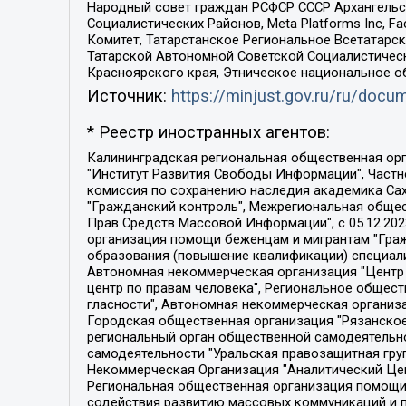
Народный совет граждан РСФСР СССР Архангельск
Социалистических Районов, Meta Platforms Inc, 
Комитет, Татарстанское Региональное Всетатар
Татарской Автономной Советской Социалистическ
Красноярского края, Этническое национальное о
Источник:
https://minjust.gov.ru/ru/doc
* Реестр иностранных агентов:
Калининградская региональная общественная организация "Экозащита!-Женсовет", Фонд содействия защите прав и свобод граждан "Общественный вердикт", Фонд "Институт Развития Свободы Информации", Частное учреждение "Информационное агентство МЕМО. РУ", Региональная общественная организация "Общественная комиссия по сохранению наследия академика Сахарова", Фонд поддержки свободы прессы, Санкт-Петербургская общественная правозащитная организация "Гражданский контроль", Межрегиональная общественная организация "Информационно-просветительский центр "Мемориал", Региональный Фонд "Центр Защиты Прав Средств Массовой Информации", с 05.12.2023 Фонд "Центр Защиты Прав Средств массовой информации", Региональная общественная благотворительная организация помощи беженцам и мигрантам "Гражданское содействие", Негосударственное образовательное учреждение дополнительного профессионального образования (повышение квалификации) специалистов "АКАДЕМИЯ ПО ПРАВАМ ЧЕЛОВЕКА", Свердловская региональная общественная организация "Сутяжник", Автономная некоммерческая организация "Центр независимых социологических исследований", Союз общественных объединений "Российский исследовательский центр по правам человека", Региональное общественное учреждение научно-информационный центр "МЕМОРИАЛ", Некоммерческая организация "Фонд защиты гласности", Автономная некоммерческая организация "Институт прав человека", Городская общественная организация "Екатеринбургское общество "МЕМОРИАЛ", Городская общественная организация "Рязанское историко-просветительское и правозащитное общество "Мемориал" (Рязанский Мемориал), Челябинский региональный орган общественной самодеятельности – женское общественное объединение "Женщины Евразии", Челябинский региональный орган общественной самодеятельности "Уральская правозащитная группа", Фонд содействия защите здоровья и социальной справедливости имени Андрея Рылькова, Автономная Некоммерческая Организация "Аналитический Центр Юрия Левады", Автономная некоммерческая организация социальной поддержки населения "Проект Апрель", Региональная общественная организация помощи женщинам и детям, находящимся в кризисной ситуации "Информационно-методический центр "Анна", Фонд содействия развитию массовых коммуникаций и правовому просвещению "Так-так-Так", Фонд содействия устойчивому развитию "Серебряная тайга", Свердловский региональный общественный фонд социальных проектов "Новое время", "Idel.Реалии", Кавказ.Реалии, Крым.Реалии, Телеканал Настоящее Время, Татаро-башкирская служба Радио Свобода (Azatliq Radiosi), Радио Свободная Европа/Радио Свобода (PCE/PC), "Сибирь.Реалии", "Фактограф", Благотворительный фонд помощи осужденным и их семьям, Автономная некоммерческая организация "Институт глобализации и социальных движений", Фонд "В защиту прав заключенных", Частное учреждение "Центр поддержки и содействия развитию средств массовой информации", Пензенский региональный общественный благотворительный фонд "Гражданский союз", "Север.Реалии", Некоммерческая организация Фонд "Правовая инициатива", 