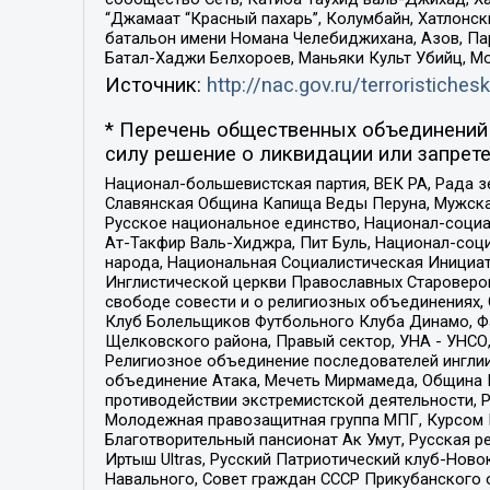
“Джамаат “Красный пахарь”, Колумбайн, Хатлонск
батальон имени Номана Челебиджихана, Азов, Па
Батал-Хаджи Белхороев, Маньяки Культ Убийц, М
Источник:
http://nac.gov.ru/terroristichesk
* Перечень общественных объединений 
силу решение о ликвидации или запрете
Национал-большевистская партия, ВЕК РА, Рада 
Славянская Община Капища Веды Перуна, Мужская
Русское национальное единство, Национал-социа
Ат-Такфир Валь-Хиджра, Пит Буль, Национал-соц
народа, Национальная Социалистическая Инициат
Инглистической церкви Православных Староверов
свободе совести и о религиозных объединениях,
Клуб Болельщиков Футбольного Клуба Динамо, Фа
Щелковского района, Правый сектор, УНА - УНСО, У
Религиозное объединение последователей инглии
объединение Атака, Мечеть Мирмамеда, Община К
противодействии экстремистской деятельности, 
Молодежная правозащитная группа МПГ, Курсом П
Благотворительный пансионат Ак Умут, Русская ре
Иртыш Ultras, Русский Патриотический клуб-Нов
Навального, Совет граждан СССР Прикубанского 