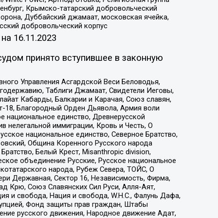
Оренбург, Крымско-татарский добровольческий
орона, Дуббайский джамаат, московская ячейка,
усский добровольческий корпус
 на
16.11.2023
судом принято вступившее в законную
вного Управления Асгардской Веси Беловодья,
годержавию, Таблиги Джамаат, Свидетели Иеговы,
айат Кабарды, Балкарии и Карачая, Союз славян,
т-18, Благородный Орден Дьявола, Армия воли
ое национальное единство, Древнерусской
 нелегальной иммиграции, Кровь и Честь, О
усское национальное единство, Северное Братство,
ровский, Община Коренного Русского народа
атство, Белый Крест, Misanthropic division,
еское объединение Русские, Русское национальное
котатарского народа, Рубеж Севера, ТОЙС, О
ри Державная, Сектор 16, Независимость, Фирма,
д Крю, Союз Славянских Сил Руси, Алля-Аят,
я и свобода, Нация и свобода, W.H.С., Фалунь Дафа,
рупцией, Фонд защиты прав граждан, Штабы
ение русского движения, Народное движение Адат,