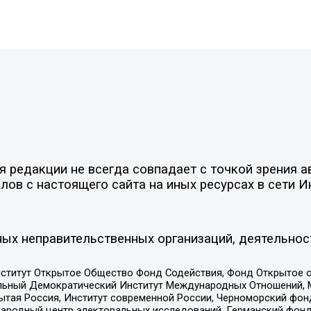
редакции не всегда совпадает с точкой зрения ав
ов с настоящего сайта на иных ресурсах в сети И
ых неправительственных организаций, деятельнос
ститут Открытое Общество Фонд Содействия, Фонд Открытое 
альный Демократический Институт Международных Отношений,
тая Россия, Институт современной России, Черноморский фонд
родный центр электоральных исследований, Германский фонд