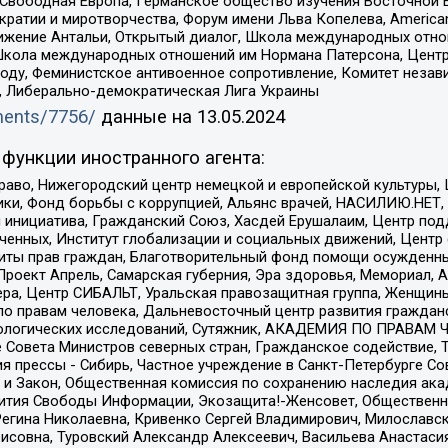
 Свободная Европа, Германское общество изучения Восточной 
и и миротворчества, Форум имени Льва Копелева, American Counci
ое движение Антальи, Открытый диалог, Школа международных отн
Школа международных отношений им Нормана Патерсона, Центр
ду, Феминистское антивоенное сопротивление, Комитет независ
а, Либерально-демократическая Лига Украины
uments/7756/
данные на
13.05.2024
функции иностранного агента:
раво, Нижегородский центр немецкой и европейской культуры,
тики, Фонд борьбы с коррупцией, Альянс врачей, НАСИЛИЮ.НЕТ,
я инициатива, Гражданский Союз, Хасдей Ерушалаим, Центр по
юченных, Институт глобализации и социальных движений, Цент
ты прав граждан, Благотворительный фонд помощи осужденным
а, Проект Апрель, Самарская губерния, Эра здоровья, Мемориал
ера, Центр СИБАЛЬТ, Уральская правозащитная группа, Женщины
по правам человека, Дальневосточный центр развития гражданс
ологических исследований, Сутяжник, АКАДЕМИЯ ПО ПРАВАМ Ч
е Совета Министров северных стран, Гражданское содействие,
я прессы - Сибирь, Частное учреждение в Санкт-Петербурге С
 и Закон, Общественная комиссия по сохранению наследия ак
звития Свободы Информации, Экозащита!-Женсовет, Общественн
Регина Николаевна, Кривенко Сергей Владимирович, Милославс
совна, Туровский Александр Алексеевич, Васильева Анастасия