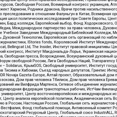
рсов, Свободная Россия, Всемирный конгресс украинцев, Атла
ект Хармони, Родники дракона, Врачи против насильственного
ию преследования в отношении Фалуньгун в Китае, Всемирная о
ация школ политических исследований при Совете Европы, Цен
мен, Бард колледж, Европейский выбор, Фонд Ходорковского,
едиа, Международное партнерство за права человека, Духовно
ое Учебное Заведение Международный Библейский Колледж, М
ь Духовной Технологии, Европейская сеть организаций по наб
урналистики, IStories fonds, Королевский Институт Между
gcat, Bellingcat Ltd, The Insider, Институт правовой инициатив
инский конгресс, Институт Макдональда-Лорье, Украинская нац
, Свободная пресса, Возрождение, Всеукраинский духовный цен
орум свободной России, Лига Свободных Наций, Transparеncy I
– Solidarus, КрымSOS, Свободный университет, Институт госу
в Тисима и Хабомаи, Съезд народных депутатов, Гринпис Инте
DR Novaja Gazeta-Europe, Алтай проект, Образовательный дом 
зскова, Дом прав человека Тбилиси, Дом прав человека Ерева
едований им Вилфрида Мартенса, Сетевое объединение журнали
Международная федерация транспортных рабочих, ИстЧам Финлан
й университет, Центр восточноевропейских и международных и
, Центр анализа европейской политики, Академическая сеть Во
ю в России, Настоящая Россия, Глобальная сеть журналистов
естфалия, Фонд глобальной помощи, Антивоенный комитет России,
татарский Ресурсный Центр, Глобальный союз IndustriALL, Russi