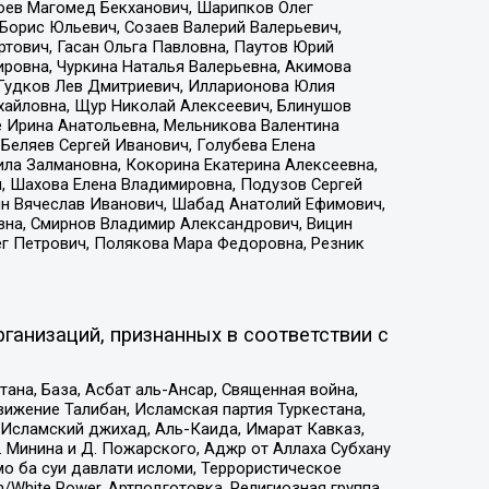
хоев Магомед Бекханович, Шарипков Олег
Борис Юльевич, Созаев Валерий Валерьевич,
тович, Гасан Ольга Павловна, Паутов Юрий
ровна, Чуркина Наталья Валерьевна, Акимова
 Гудков Лев Дмитриевич, Илларионова Юлия
ихайловна, Щур Николай Алексеевич, Блинушов
е Ирина Анатольевна, Мельникова Валентина
Беляев Сергей Иванович, Голубева Елена
ила Залмановна, Кокорина Екатерина Алексеевна,
, Шахова Елена Владимировна, Подузов Сергей
ин Вячеслав Иванович, Шабад Анатолий Ефимович,
вна, Смирнов Владимир Александрович, Вицин
ег Петрович, Полякова Мара Федоровна, Резник
ганизаций, признанных в соответствии с
на, База, Асбат аль-Ансар, Священная война,
ижение Талибан, Исламская партия Туркестана,
Исламский джихад, Аль-Каида, Имарат Кавказ,
 Минина и Д. Пожарского, Аджр от Аллаха Субхану
о ба суи давлати исломи, Террористическое
/White Power, Артподготовка, Религиозная группа