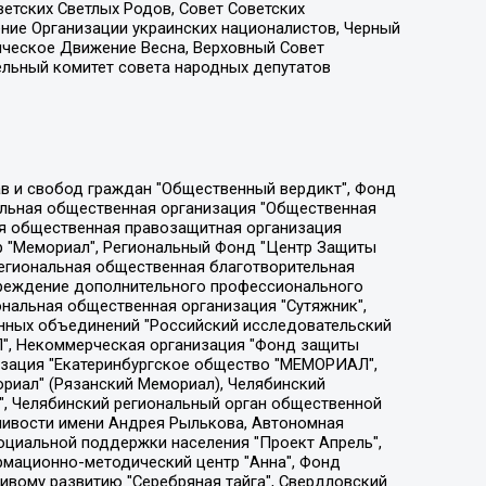
етских Светлых Родов, Совет Советских
ение Организации украинских националистов, Черный
ическое Движение Весна, Верховный Совет
ельный комитет совета народных депутатов
ции социально-правовых программ "Лилит", Дальневосточное общественное движение "Маяк", Санкт-Петербургская ЛГБТ-инициативная группа "Выход", Инициативная группа ЛГБТ+ "Реверс", Алексеев Андрей Викторович, Бекбулатова Таисия Львовна, Беляев Иван Михайлович, Владыкина Елена Сергеевна, Гельман Марат Александрович, Никульшина Вероника Юрьевна, Толоконникова Надежда Андреевна, Шендерович Виктор Анатольевич, Общество с ограниченной ответственностью "Данное сообщение", Общество с ограниченной ответственностью Издательский дом "Новая глава", Айнбиндер Александра Александровна, Московский комьюнити-центр для ЛГБТ+инициатив, Благотворительный фонд развития филантропии, Deutsche Welle (Германия, Kurt-Schumacher-Strasse 3, 53113 Bonn), Борзунова Мария Михайловна, Воробьев Виктор Викторович, Голубева Анна Львовна, Константинова Алла Михайловна, Малкова Ирина Владимировна, Мурадов Мурад Абдулгалимович, Осетинская Елизавета Николаевна, Понасенков Евгений Николаевич, Ганапольский Матвей Юрьевич, Киселев Евгений Алексеевич, Борухович Ирина Григорьевна, Дремин Иван Тимофеевич, Дубровский Дмитрий Викторович, Красноярская региональная общественная организация поддержки и развития альтернативных образовательных технологий и межкультурных коммуникаций "ИНТЕРРА", Маяковская Екатерина Алексеевна, Фейгин Марк Захарович, Филимонов Андрей Викторович, Дзугкоева Регина Николаевна, Доброхотов Роман Александрович, Дудь Юрий Александрович, Елкин Сергей Владимирович, Кругликов Кирилл Игоревич, Сабунаева Мария Леонидовна, Семенов Алексей Владимирович, Шаинян Карен Багратович, Шульман Екатерина Михайловна, Асафьев Артур Валерьевич, Вахштайн Виктор Семенович, Венедиктов Алексей Алексеевич, Лушникова Екатерина Евгеньевна, Волков Леонид Михайлович, Невзоров Александр Глебович, Пархоменко Сергей Борисович, Сироткин Ярослав Николаевич, Кара-Мурза Владимир Владимирович, Баранова Наталья Владимировна, Гозман Леонид Яковлевич, Кагарлицкий Борис Юльевич, Климарев Михаил Валерьевич, Милов Владимир Станиславович, Автономная некоммерческая организация Краснодарский центр современного искусства "Типография", Моргенштерн Алишер Тагирович, Соболь Любовь Эдуардовна, Общество с ограниченной ответственностью "ЛИЗА НОРМ", Каспаров Гарри Кимович, Ходорковский Михаил Борисович, Общество с ограниченной ответственностью "Апрельские тезисы", Данилович Ирина Брониславовна, Кашин Олег Владимирович, Петров Николай Владимирович, Пивоваров Алексей Владимирович, Соколов Михаил Владимирович, Цветкова Юлия Владимировна, Чичваркин Евгений Александрович, Комитет против пыток/Команда против пыток, Общество с ограниченной ответственностью "Первый научный", Общество с ограниченной ответственностью "Вертолет и ко", Белоцерковская Вероника Борисовна, Кац Максим Евгеньевич, Лазарева Татьяна Юрьевна, Шаведдинов Руслан Табризович, Яшин Илья Валерьевич, Общество с ограниченной ответственностью "Иноагент ААВ", Алешковский Дмитрий Петрович, Альбац Евгения Марковна, Быков Дмитрий Львович, Галямина Юлия Евгеньевна, Лойко Сергей Леонидович, Мартынов Кирилл Константинович, Медведев Сергей Александрович, Крашенинников Федор Геннадиевич, Гордеева Катерина Вл