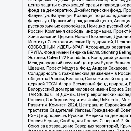
центр защиты окружающей среды и природных ресу
фонд за демократию, Джеймстаунский фонд, Прож
Фалуньгун, Фалуньгун, Коалиция по расследован
Фалуньгун, Пражский гражданский центр, Ассоци
русскоязычных европейцев, Немецко-русский об
России, Компания свободы информации, Проект М
Христианской Церкви, Новое Поколение, Духовн
Институт Саентологических Предприятий, Церков
СВОБОДНЫЙ ИДЕЛЬ-УРАЛ, Ассоциация развития ж
ГРУПА, Фонд имени Генриха Бёлля, Stichting Bellin
Эстонии, Calvert 22 Foundation, Канадский укра
Международный научный центр им Вудро Вильсона
Швеции, Проект Медуза, Фонд Андрея Сахарова, Ф
Солидарность с гражданским движением в России 
общества Россия, Беллона, Союз жителей острово
церквей TCCN, Агора, Всемирный фонд природы, B
Белорусский дом прав человека имени Бориса Зво
TVR Studios, ТВ Дождь, Центр европейских иссл
Россию, Свободная Бурятия, Uralic, UnKremlin, 
Развития, Комитет-2024, Центрально-Европейски
трактатов Свидетелей Иеговы, Гражданский Совет
РЭНД корпорейшн, Русская Америка за демократи
Россия Берлин, Свободная Россия Северный Рейн-В
Союз за возвращение Северных территорий, Крымско