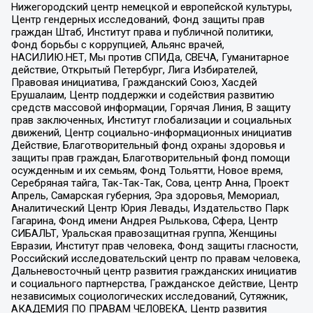
Нижегородский центр немецкой и европейской культуры,
Центр гендерных исследований, Фонд защиты прав
граждан Штаб, Институт права и публичной политики,
Фонд борьбы с коррупцией, Альянс врачей,
НАСИЛИЮ.НЕТ, Мы против СПИДа, СВЕЧА, Гуманитарное
действие, Открытый Петербург, Лига Избирателей,
Правовая инициатива, Гражданский Союз, Хасдей
Ерушалаим, Центр поддержки и содействия развитию
средств массовой информации, Горячая Линия, В защиту
прав заключенных, Институт глобализации и социальных
движений, Центр социально-информационных инициатив
Действие, Благотворительный фонд охраны здоровья и
защиты прав граждан, Благотворительный фонд помощи
осужденным и их семьям, Фонд Тольятти, Новое время,
Серебряная тайга, Так-Так-Так, Сова, центр Анна, Проект
Апрель, Самарская губерния, Эра здоровья, Мемориал,
Аналитический Центр Юрия Левады, Издательство Парк
Гагарина, Фонд имени Андрея Рылькова, Сфера, Центр
СИБАЛЬТ, Уральская правозащитная группа, Женщины
Евразии, Институт прав человека, Фонд защиты гласности,
Российский исследовательский центр по правам человека,
Дальневосточный центр развития гражданских инициатив
и социального партнерства, Гражданское действие, Центр
независимых социологических исследований, Сутяжник,
АКАДЕМИЯ ПО ПРАВАМ ЧЕЛОВЕКА, Центр развития