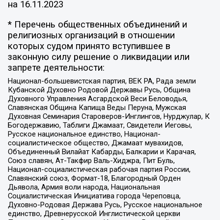
на
16.11.2023
* Перечень общественных объединений и
религиозных организаций в отношении
которых судом принято вступившее в
законную силу решение о ликвидации или
запрете деятельности:
Национал-большевистская партия, ВЕК РА, Рада земли
Кубанской Духовно Родовой Державы Русь, Община
Духовного Управления Асгардской Веси Беловодья,
Славянская Община Капища Веды Перуна, Мужская
Духовная Семинария Староверов-Инглингов, Нурджулар, К
Богодержавию, Таблиги Джамаат, Свидетели Иеговы,
Русское национальное единство, Национал-
социалистическое общество, Джамаат мувахидов,
Объединенный Вилайат Кабарды, Балкарии и Карачая,
Союз славян, Ат-Такфир Валь-Хиджра, Пит Буль,
Национал-социалистическая рабочая партия России,
Славянский союз, Формат-18, Благородный Орден
Дьявола, Армия воли народа, Национальная
Социалистическая Инициатива города Череповца,
Духовно-Родовая Держава Русь, Русское национальное
единство, Древнерусской Инглистической церкви