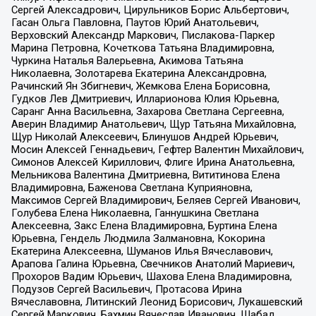
Сергей Алексадрович, Цирульников Борис Альбертович,
Гасан Ольга Павловна, Паутов Юрий Анатольевич,
Верховский Александр Маркович, Пислакова-Паркер
Марина Петровна, Кочеткова Татьяна Владимировна,
Чуркина Наталья Валерьевна, Акимова Татьяна
Николаевна, Золотарева Екатерина Александровна,
Рачинский Ян Збигневич, Жемкова Елена Борисовна,
Гудков Лев Дмитриевич, Илларионова Юлия Юрьевна,
Саранг Анна Васильевна, Захарова Светлана Сергеевна,
Аверин Владимир Анатольевич, Щур Татьяна Михайловна,
Щур Николай Алексеевич, Блинушов Андрей Юрьевич,
Мосин Алексей Геннадьевич, Гефтер Валентин Михайлович,
Симонов Алексей Кириллович, Флиге Ирина Анатольевна,
Мельникова Валентина Дмитриевна, Вититинова Елена
Владимировна, Баженова Светлана Куприяновна,
Максимов Сергей Владимирович, Беляев Сергей Иванович,
Голубева Елена Николаевна, Ганнушкина Светлана
Алексеевна, Закс Елена Владимировна, Буртина Елена
Юрьевна, Гендель Людмила Залмановна, Кокорина
Екатерина Алексеевна, Шуманов Илья Вячеславович,
Арапова Галина Юрьевна, Свечников Анатолий Мариевич,
Прохоров Вадим Юрьевич, Шахова Елена Владимировна,
Подузов Сергей Васильевич, Протасова Ирина
Вячеславовна, Литинский Леонид Борисович, Лукашевский
Сергей Маркович, Бахмин Вячеслав Иванович, Шабад