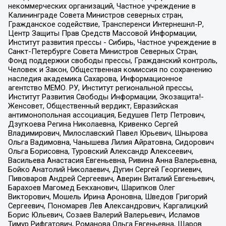
некоммерческих организаций, Частное учреждение в
Калининграде Совета Министров северных стран,
Гражданское содействие, Трансперенси Интернешнл-Р,
Центр Защиты Прав Средств Массовой Информации,
Институт развития прессы - Сибирь, Частное учреждение в
Санкт-Петербурге Совета Министров Северных Стран,
Фонд поддержки свободы прессы, Гражданский контроль,
Человек и Закон, Общественная комиссия по сохранению
наследия академика Сахарова, Информационное
агентство МЕМО. РУ, Институт региональной прессы,
Институт Развития Свободы Информации, Экозащита!-
Женсовет, Общественный вердикт, Евразийская
антимонопольная ассоциация, Бедушев Петр Петрович,
Дзугкоева Регина Николаевна, Кривенко Сергей
Владимирович, Милославский Павел Юрьевич, Шнырова
Ольга Вадимовна, Чанышева Лилия Айратовна, Сидорович
Ольга Борисовна, Туровский Александр Алексеевич,
Васильева Анастасия Евгеньевна, Ривина Анна Валерьевна,
Бойко Анатолий Николаевич, Дугин Сергей Георгиевич,
Пивоваров Андрей Сергеевич, Аверин Виталий Евгеньевич,
Барахоев Магомед Бекханович, Шарипков Олег
Викторович, Мошель Ирина Ароновна, Шведов Григорий
Сергеевич, Пономарев Лев Александрович, Каргалицкий
Борис Юльевич, Созаев Валерий Валерьевич, Исламов
Тимур Рифгатович, Романова Ольга Евгеньевна, Щаров