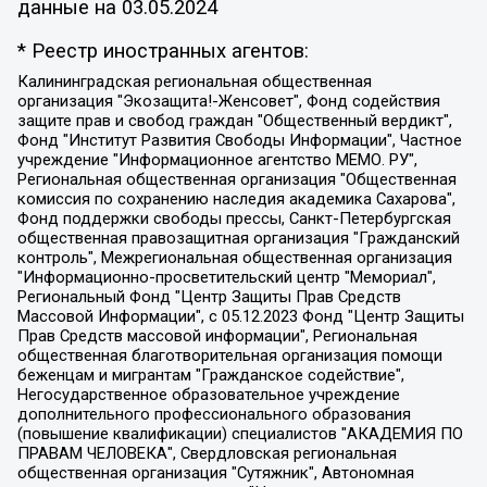
данные на
03.05.2024
* Реестр иностранных агентов:
Калининградская региональная общественная организация "Экозащита!-Женсовет", Фонд содействия защите прав и свобод граждан "Общественный вердикт", Фонд "Институт Развития Свободы Информации", Частное учреждение "Информационное агентство МЕМО. РУ", Региональная общественная организация "Общественная комиссия по сохранению наследия академика Сахарова", Фонд поддержки свободы прессы, Санкт-Петербургская общественная правозащитная организация "Гражданский контроль", Межрегиональная общественная организация "Информационно-просветительский центр "Мемориал", Региональный Фонд "Центр Защиты Прав Средств Массовой Информации", с 05.12.2023 Фонд "Центр Защиты Прав Средств массовой информации", Региональная общественная благотворительная организация помощи беженцам и мигрантам "Гражданское содействие", Негосударственное образовательное учреждение дополнительного профессионального образования (повышение квалификации) специалистов "АКАДЕМИЯ ПО ПРАВАМ ЧЕЛОВЕКА", Свердловская региональная общественная организация "Сутяжник", Автономная некоммерческая организация "Центр независимых социологических исследований", Союз общественных объединений "Российский исследовательский центр по правам человека", Региональное общественное учреждение научно-информационный центр "МЕМОРИАЛ", Некоммерческая организация "Фонд защиты гласности", Автономная некоммерческая организация "Институт прав человека", Городская общественная организация "Екатеринбургское общество "МЕМОРИАЛ", Городская общественная организация "Рязанское историко-просветительское и правозащитное общество "Мемориал" (Рязанский Мемориал), Челябинский региональный орган общественной самодеятельности – женское общественное объединение "Женщины Евразии", Челябинский региональный орган общественной самодеятельности "Уральская правозащитная группа", Фонд содействия защите здоровья и социальной справедливости имени Андрея Рылькова, Автономная Некоммерческая Организация "Аналитический Центр Юрия Левады", Автономная некоммерческая организация социальной поддержки населения "Проект Апрель", Региональная общественная организация помощи женщинам и детям, находящимся в кризисной ситуации "Информационно-методический центр "Анна", Фонд содействия развитию массовых коммуникаций и правовому просвещению "Так-так-Так", Фонд содействия устойчивому развитию "Серебряная тайга", Свердловский региональный общественный фонд социальных проектов "Новое время", "Idel.Реалии", Кавказ.Реалии, Крым.Реалии, Телеканал Настоящее Время, Татаро-башкирская служба Радио Свобода (Azatliq Radiosi), Радио Свободная Европа/Радио Свобода (PCE/PC), "Сибирь.Реалии", "Фактограф", Благотворительный фонд помощи осужденным и их семьям, Автономная некоммерческая организация "Институт глобализации и социальных движений", Фонд "В защиту прав заключенных", Частное учреждение "Центр поддержки и содействия развитию средств массовой информации", Пензенский региональный общественный благотворительный фонд "Гражданский союз", "Север.Реалии", Некоммерческая организация Фонд "Правовая инициатива", Общество с ограниченной ответственностью "Радио Свободная Европа/Радио Свобода", Чешское информационное агентство "MEDIUM-ORIENT", Красноярская региональная общественная организация "Мы против СПИДа", Камалягин Денис Николаевич, Маркелов Сергей Евгеньевич, Пономарев Лев Александрович, Савицкая Людмила Алексеевна, Автономная некоммерческая организация "Центр по работе с проблемой насилия "НАСИЛИЮ.НЕТ", Межрегиональный профессиональный союз работников здравоохранения "Альянс врачей", Юридическое лицо, зарегистрированное в Латвийской Республике, SIA "Medusa Project" (регистрационный номер 40103797863, дата регистрации 10.06.2014), Некоммерческая организация "Фонд по борьбе с коррупцией", Автономная некоммерческая организация "Институт права и публичной политики", Баданин Роман Сергеевич, Гликин Максим Александрович, Железнова Мария Михайловна, Лукьянова Юлия Сергеевна, Маетная Елизавета Витальевна, Маняхин Петр Борисович, Чуракова Ольга Владимировна, Ярош Юлия Петровна, Юридическое лицо "The Insider SIA", зарегистрированное в Риге, Латвийская Республика (дата регистрации 26.06.2015), являющееся администратором доменного имени интернет-издания "The Insider SIA", https://theins.ru, Постернак Алексей Евгеньевич, Рубин Михаил Аркадьевич, Анин Роман Александрович, Юридическое лицо Istories fonds, зарегистрированное в Латвийской Республике (регистрационный номер 50008295751, дата регистрации 24.02.2020), Великовский Дмитрий Александрович, Долинина Ирина Николаевна, Мароховская Алеся Алексеевна, Шлейнов Роман Юрьевич, Шмагун Олеся Валентиновна, Общество с ограниченной ответственностью "Альтаир 2021", Общество с ограниченной ответственностью "Вега 2021", Общество с ограниченной ответственностью "Главный редактор 2021", Общество с ограниченной ответственностью "Ромашки монолит", Важенков Артем Валерьевич, Ивановская областная общественная организация "Центр гендерных исследований", Гурман Юрий Альбертович, Медиапроект "ОВД-Инфо", Егоров Владимир Владимирович, Жилинский Владимир Александрович, Общество с ограниченной ответственностью "ЗП", Иванова София Юрьевна, Карезина Инна Павловна, Кильтау Екатерина Викторовна, Петров Алексей Викторович, Пискунов Сергей Евгеньевич, Смирнов Сергей Сергеевич, Тихонов Михаил Сергеевич, Общество с ограниченной ответственностью "ЖУРНАЛИСТ-ИНОСТРАННЫЙ АГЕНТ", Арапова Галина Юрьевна, Вольтская Татьяна Анатольевна, Американская компания "Mason G.E.S. Anonymous Foundation" (США), являющаяся владельцем интернет-издания https://mnews.world/, Компания "Stichting Bellingcat", зарегистрированная в Нидерландах (дата регистрации 11.07.2018), Захаров Андрей Вячеславович, Клепиковская Екатерина Дмитриевна, Общество с ограниченной ответственностью "МЕМО", Перл Роман Александрович, Симонов Евгений Алексеевич, Соловьева Елена Анатольевна, Сотников Даниил Владимирович, Сурначева Елизавета Дмитриевна, Автономная некоммерческая организация по защите прав человека и информированию населения "Якутия – Наше Мнение", Общество с ограниченной ответственностью "Москоу диджитал медиа", с 26.01.2023 Общество с ограниченной ответственностью "Чайка Белые сады", Ветошкина Валерия Валерьевна, Заговора Максим Александрович, Межрегиональное общественное движение "Российская ЛГБТ - сеть", Оленичев Максим Владимирович, Павлов Иван Юрьевич, Скворцова Елена Сергеевна, Общество с ограниченной ответственностью "Как бы инагент", Кочетков Игорь Викторович, Общество с ограниченной ответственностью "Честные выборы", Еланчик Олег Александрович, Общество с ограниченной ответственностью "Нобелевский призыв", Гималова Регина Эмилевна, Григорьев Андрей Валерьевич, Григорьева Алина Александровна, Ассоциация по содействию защите прав призывников, альтернативнослужащих и военнослужащих "Правозащитная группа "Гражданин.Армия.Право", Хисамова Регина Фаритовна, Автономная некоммерческая организация по реализации социально-правовых программ "Лилит", Дальневосточное общественное движение "Маяк", Санкт-Петербургская ЛГБТ-инициативная группа "Выход", Инициативная группа ЛГБТ+ "Реверс", Алексеев Андрей Викторович, Бекбулатова Таисия Львовна, Беляев Иван Михайлович, Владыкина Елена Сергеевна, Гельман Марат Александрович, Никульшина Вероника Юрьевна, Толоконникова Надежда Андреевна, Шендерович Виктор Анатольевич, Общество с ограниченной ответственностью "Данное сообщение", Общество с ограниченной ответственностью Издательский дом "Новая глава", Айнбиндер Александра Александровна, Московский комьюнити-центр для ЛГБТ+инициатив, Благотворительный фонд развития филантропии, Deutsche Welle (Германия, Kurt-Schumacher-Strasse 3, 53113 Bonn), Борзунова Мария Михайловна, Воробьев Виктор Викторович, Голубева Анна Львовна, Константинова Алла Михайловна, Малкова Ирина Владимировна, Мурадов Мурад Абдулгалимович, Осетинская Елизавета Николаевна, Понасенков Евгений Николаевич, Ганапольский Матвей Юрьевич, Киселев Евгений Алексеевич, Борухович Ирина Григорьевна, Дремин Иван Тимофеевич, Дубровский Дмитрий Викторович, Красноярская региональная общественная организация поддержки и развития альтернативных образовательных технологий и межкультурных коммуникаций "ИНТЕРРА", Маяковская Екатерина Алексеевна, Фейгин Марк Захарович, Филимонов Андрей Викторович, Дзугкоева Регина Николаевна, Доброхотов Роман Александрович, Дудь Юрий Александрович, Елкин Сергей Владимирович, Кругликов Кирилл Игоревич, Сабунаева Мария Леонидовна, Семенов Алексей Владимирович, Шаинян Карен Багратович, Шульман Екатерина Михайловна, Асафьев Артур Валерьевич, Вахштайн Виктор Семенович, Венедиктов Алексей Алексеевич, Лушникова Екатерина Евгеньевна, Волков Леонид Михайлович, Невзоров Александр Глебович, Пархоменко Сергей Борисович, Сироткин Ярослав Николаевич, Кара-Мурза Владимир Владимирович, Баранова Наталья Владимировна, Гозман Леонид Яковлевич, Кагарлицкий Борис Юльевич, Климарев Михаил Валерьевич, Милов Владимир Станиславович, Автономная некоммерческая организация Краснодарский центр современного искусства "Типография", Моргенштерн Алишер Тагирович, Соболь Любовь Эдуардовна, Общество с ограниченной ответственностью "ЛИЗА НОРМ", Каспаров Гарри Кимович, Ходорковский Михаил Борисович, Общество с ограниченной ответственностью "Апрельские тезисы", Данилович Ирина Брониславовна, Кашин Олег Владимирович, Петров Николай Владимирович, Пивоваров Алексей Владимирович, Соколов Михаил Владимирович, Цветкова Юлия Владимировна, Чичваркин Евгений Александрович, Комитет против пыток/Команда против пыток, Общество с ограниченной ответственностью "Первый научный", Общество с ограниченной ответственностью "Вертолет и ко", Белоцерковская Вероника Борисовна, Кац Максим Евгеньевич, Лазарева Татьяна Юрьевна, Шаведдинов Руслан Табризович, Яшин Илья Валерьевич, Общество с ограниченной ответственностью "Иноагент ААВ", Алешковский Дмитрий Петрович, Альбац Евгения Марковна, Быков Дмитрий Львович, Галямина Юлия Евгеньевна, Лойко Сергей Леонидович, Мартынов Кирилл Константинович, Медведев Сергей Александрович, Крашенинников Федор Геннадиевич, Гордеева Катерина Вл