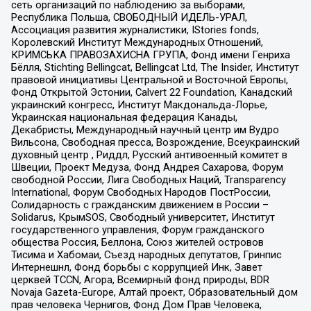
сеть организаций по наблюдению за выборами,
Республика Польша, СВОБОДНЫЙ ИДЕЛЬ-УРАЛ,
Ассоциация развития журналистики, IStories fonds,
Королевский Институт Международных Отношений,
КРИМСЬКА ПРАВОЗАХИСНА ГРУПА, Фонд имени Генриха
Бёлля, Stichting Bellingcat, Bellingcat Ltd, The Insider, Институт
правовой инициативы Центральной и Восточной Европы,
Фонд Открытой Эстонии, Calvert 22 Foundation, Канадский
украинский конгресс, Институт Макдональда-Лорье,
Украинская национальная федерация Канады,
Декабристы, Международный научный центр им Вудро
Вильсона, Свободная пресса, Возрождение, Всеукраинский
духовный центр , Риддл, Русский антивоенный комитет в
Швеции, Проект Медуза, Фонд Андрея Сахарова, Форум
свободной России, Лига Свободных Наций, Transparеncy
International, Форум Свободных Народов ПостРоссии,
Солидарность с гражданским движением в России –
Solidarus, КрымSOS, Свободный университет, Институт
государственного управления, Форум гражданского
общества Россия, Беллона, Союз жителей островов
Тисима и Хабомаи, Съезд народных депутатов, Гринпис
Интернешнл, Фонд борьбы с коррупцией Инк, Завет
церквей TCCN, Агора, Всемирный фонд природы, BDR
Novaja Gazeta-Europe, Алтай проект, Образовательный дом
прав человека Чернигов, Фонд Дом Прав Человека,