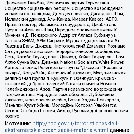
Движение Талибан, Исламская партия Туркестана,
Общество социальных реформ, Общество возрождения
исламского наследия, Дом двух святых, Джунд аш-Шам,
Исламский джихад, Аль-Каида, Имарат Кавказ, АБТО,
Правый сектор, Исламское государство, Джабха аль-
Нусра ли-Ахль аш-Шам, Народное ополчение имени К.
Минина и Д. Пожарского, Аджр от Аллаха Субхану уа
Тагьаля SHAM, АУМ Синрике, Муджахеды джамаата Ат-
Тавхида Валь-Джихад, Чистопольский Джамаат, Рохнамо
ба суи давлати исломи, Террористическое сообщество
Сеть, Катиба Таухид валь-Джихад, Хайят Тахрир аш-Шам,
Ахлю Сунна Валь Джамаа, National Socialism/White Power,
Артподготовка, Религиозная группа “Джамаат “Красный
пахарь”, Колумбайн, Хатлонский джамаат, Мусульманская
религиозная группа п. Кушкуль г. Оренбург, Крымско-
татарский добровольческий батальон имени Номана
Челебиджихана, Азов, Партия исламского возрождения
Таджикистана, Народная самооборона, Дуббайский
джамаат, московская ячейка, Батал-Хаджи Белхороев,
Маньяки Культ Убийц, Молодёжь Которая Улыбается,
Легион Свобода России, Айдар, Русский добровольческий
корпус
Источник:
http://nac.gov.ru/terroristicheskie-i-
ekstremistskie-organizacii-i-materialy.html
данные