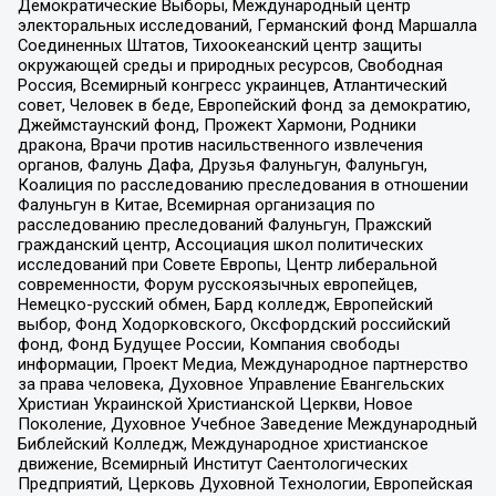
Демократические Выборы, Международный центр
электоральных исследований, Германский фонд Маршалла
Соединенных Штатов, Тихоокеанский центр защиты
окружающей среды и природных ресурсов, Свободная
Россия, Всемирный конгресс украинцев, Атлантический
совет, Человек в беде, Европейский фонд за демократию,
Джеймстаунский фонд, Прожект Хармони, Родники
дракона, Врачи против насильственного извлечения
органов, Фалунь Дафа, Друзья Фалуньгун, Фалуньгун,
Коалиция по расследованию преследования в отношении
Фалуньгун в Китае, Всемирная организация по
расследованию преследований Фалуньгун, Пражский
гражданский центр, Ассоциация школ политических
исследований при Совете Европы, Центр либеральной
современности, Форум русскоязычных европейцев,
Немецко-русский обмен, Бард колледж, Европейский
выбор, Фонд Ходорковского, Оксфордский российский
фонд, Фонд Будущее России, Компания свободы
информации, Проект Медиа, Международное партнерство
за права человека, Духовное Управление Евангельских
Христиан Украинской Христианской Церкви, Новое
Поколение, Духовное Учебное Заведение Международный
Библейский Колледж, Международное христианское
движение, Всемирный Институт Саентологических
Предприятий, Церковь Духовной Технологии, Европейская