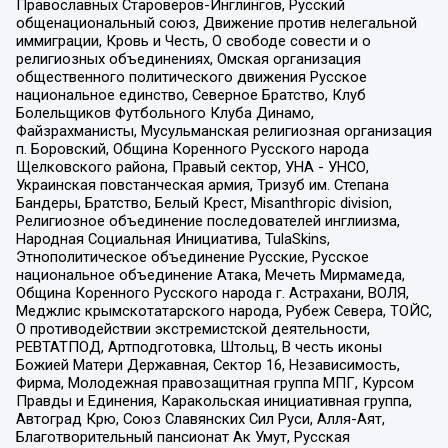
Православных Староверов-Инглингов, Русский
общенациональный союз, Движение против нелегальной
иммиграции, Кровь и Честь, О свободе совести и о
религиозных объединениях, Омская организация
общественного политического движения Русское
национальное единство, Северное Братство, Клуб
Болельщиков Футбольного Клуба Динамо,
Файзрахманисты, Мусульманская религиозная организация
п. Боровский, Община Коренного Русского народа
Щелковского района, Правый сектор, УНА - УНСО,
Украинская повстанческая армия, Тризуб им. Степана
Бандеры, Братство, Белый Крест, Misanthropic division,
Религиозное объединение последователей инглиизма,
Народная Социальная Инициатива, TulaSkins,
Этнополитическое объединение Русские, Русское
национальное объединение Атака, Мечеть Мирмамеда,
Община Коренного Русского народа г. Астрахани, ВОЛЯ,
Меджлис крымскотатарского народа, Рубеж Севера, ТОЙС,
О противодействии экстремистской деятельности,
РЕВТАТПОД, Артподготовка, Штольц, В честь иконы
Божией Матери Державная, Сектор 16, Независимость,
Фирма, Молодежная правозащитная группа МПГ, Курсом
Правды и Единения, Каракольская инициативная группа,
Автоград Крю, Союз Славянских Сил Руси, Алля-Аят,
Благотворительный пансионат Ак Умут, Русская