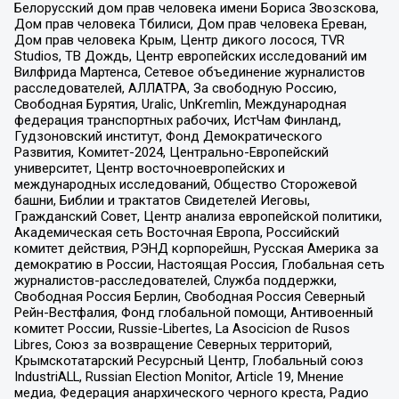
Белорусский дом прав человека имени Бориса Звозскова,
Дом прав человека Тбилиси, Дом прав человека Ереван,
Дом прав человека Крым, Центр дикого лосося, TVR
Studios, ТВ Дождь, Центр европейских исследований им
Вилфрида Мартенса, Сетевое объединение журналистов
расследователей, АЛЛАТРА, За свободную Россию,
Свободная Бурятия, Uralic, UnKremlin, Международная
федерация транспортных рабочих, ИстЧам Финланд,
Гудзоновский институт, Фонд Демократического
Развития, Комитет-2024, Центрально-Европейский
университет, Центр восточноевропейских и
международных исследований, Общество Сторожевой
башни, Библии и трактатов Свидетелей Иеговы,
Гражданский Совет, Центр анализа европейской политики,
Академическая сеть Восточная Европа, Российский
комитет действия, РЭНД корпорейшн, Русская Америка за
демократию в России, Настоящая Россия, Глобальная сеть
журналистов-расследователей, Служба поддержки,
Свободная Россия Берлин, Свободная Россия Северный
Рейн-Вестфалия, Фонд глобальной помощи, Антивоенный
комитет России, Russie-Libertes, La Asocicion de Rusos
Libres, Союз за возвращение Северных территорий,
Крымскотатарский Ресурсный Центр, Глобальный союз
IndustriALL, Russian Election Monitor, Article 19, Мнение
медиа, Федерация анархического черного креста, Радио