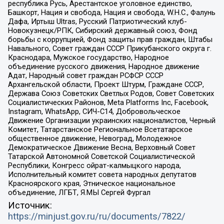
республика Русь, Арестантское уголовное единство,
Башкорт, Нация и свобода, Нация и свобода, W.H.С., Фалунь
Дафа, Иртыш Ultras, Русский Патриотический клуб-
Новокузнецк/РПК, Сибирский державный союз, Фонд
борьбы с коррупцией, Фонд защиты прав граждан, Штабы
Навального, Совет граждан СССР Прикубанского округа г.
Краснодара, Мужское государство, Народное
объединение русского движения, Народное движение
Адат, Народный совет граждан РСФСР СССР
Архангельской области, Проект Штурм, Граждане СССР,
Держава Союз Советских Светлых Родов, Совет Советских
Социалистических Районов, Meta Platforms Inc, Facebook,
Instagram, WhatsApp, СИЧ-С14, Добровольческое
Движение Организации украинских националистов, Черный
Комитет, Татарстанское Региональное Всетатарское
общественное движение, Невоград, Молодежное
Демократическое Движение Весна, Верховный Совет
Татарской Автономной Советской Социалистической
Республики, Конгресс ойрат-калмыцкого народа,
Исполнительный комитет совета народных депутатов
Красноярского края, Этническое национальное
объединение, ЛГБТ, Я.МЫ Сергей Фургал
Источник:
https://minjust.gov.ru/ru/documents/7822/