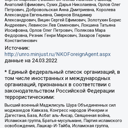
Анатолий Ефимович, Сухих Дарья Николаевна, Орлов Олег
Петрович, Добровольская Анна Дмитриевна, Королева
Александра Евгеньевна, Смирнов Владимир
Александрович, Вицин Сергей Ефимович, Золотухин Борис
Андреевич, Левинсон Лев Семенович, Локшина Татьяна
Иосифовна, Орлов Олег Петрович, Полякова Мара
Федоровна, Резник Генри Маркович, Захаров Герман
Константинович
Источник:
http://unro.minjust.ru/NKOForeignAgent.aspx
данные на
24.03.2022
* Единый федеральный список организаций, в
том числе иностранных и международных
организаций, признанных в соответствии с
законодательством Российской Федерации
террористическими:
Высший военный Маджлисуль Шура Объединенных сил
моджахедов Кавказа, Конгресс народов Ичкерии и
Дагестана, База, Асбат аль-Ансар, Священная война,
Исламская группа, Братья-мусульмане, Партия исламского
освобождения, Лашкар-И-Тайба, Исламская группа,