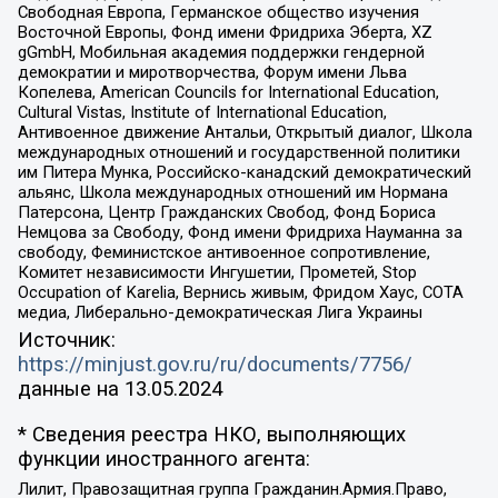
Свободная Европа, Германское общество изучения
Восточной Европы, Фонд имени Фридриха Эберта, XZ
gGmbH, Мобильная академия поддержки гендерной
демократии и миротворчества, Форум имени Льва
Копелева, American Councils for International Education,
Cultural Vistas, Institute of International Education,
Антивоенное движение Антальи, Открытый диалог, Школа
международных отношений и государственной политики
им Питера Мунка, Российско-канадский демократический
альянс, Школа международных отношений им Нормана
Патерсона, Центр Гражданских Свобод, Фонд Бориса
Немцова за Свободу, Фонд имени Фридриха Науманна за
свободу, Феминистское антивоенное сопротивление,
Комитет независимости Ингушетии, Прометей, Stop
Occupation of Karelia, Вернись живым, Фридом Хаус, СОТА
медиа, Либерально-демократическая Лига Украины
Источник:
https://minjust.gov.ru/ru/documents/7756/
данные на
13.05.2024
* Сведения реестра НКО, выполняющих
функции иностранного агента:
Лилит, Правозащитная группа Гражданин.Армия.Право,