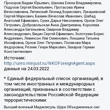
Прохоров Вадим Юрьевич, Шахова Елена Владимировна,
Подузов Сергей Васильевич, Протасова Ирина
Вячеславовна, Литинский Леонид Борисович, Лукашевский
Сергей Маркович, Бахмин Вячеслав Иванович, Шабад
Анатолий Ефимович, Сухих Дарья Николаевна, Орлов Олег
Петрович, Добровольская Анна Дмитриевна, Королева
Александра Евгеньевна, Смирнов Владимир
Александрович, Вицин Сергей Ефимович, Золотухин Борис
Андреевич, Левинсон Лев Семенович, Локшина Татьяна
Иосифовна, Орлов Олег Петрович, Полякова Мара
Федоровна, Резник Генри Маркович, Захаров Герман
Константинович
Источник:
http://unro.minjust.ru/NKOForeignAgent.aspx
данные на
24.03.2022
* Единый федеральный список организаций, в
том числе иностранных и международных
организаций, признанных в соответствии с
законодательством Российской Федерации
террористическими:
Высший военный Маджлисуль Шура Объединенных сил