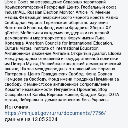
Libres, Союз за возвращение Северных территорий,
Крымскотатарский Ресурсный Центр, Глобальный союз
IndustriALL, Russian Election Monitor, Article 19, Мнение
медиа, Федерация анархического черного креста, Радио
Свободная Европа, Германское общество изучения
Восточной Европы, Фонд имени Фридриха Эберта, XZ
gGmbH, Мобильная академия поддержки гендерной
демократии и миротворчества, Форум имени Льва
Копелева, American Councils for International Education,
Cultural Vistas, Institute of International Education,
Антивоенное движение Антальи, Открытый диалог, Школа
международных отношений и государственной политики
им Питера Мунка, Российско-канадский демократический
альянс, Школа международных отношений им Нормана
Патерсона, Центр Гражданских Свобод, Фонд Бориса
Немцова за Свободу, Фонд имени Фридриха Науманна за
свободу, Феминистское антивоенное сопротивление,
Комитет независимости Ингушетии, Прометей, Stop
Occupation of Karelia, Вернись живым, Фридом Хаус, СОТА
медиа, Либерально-демократическая Лига Украины
Источник:
https://minjust.gov.ru/ru/documents/7756/
данные на
13.05.2024