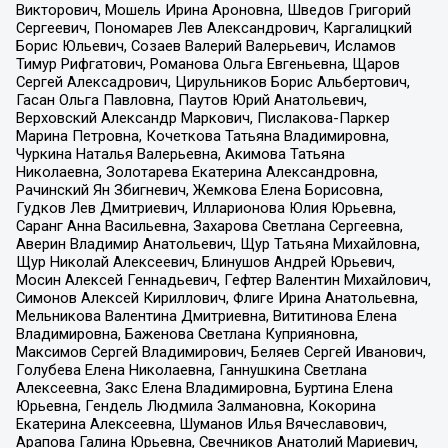
Викторович, Мошель Ирина Ароновна, Шведов Григорий
Сергеевич, Пономарев Лев Александрович, Каргалицкий
Борис Юльевич, Созаев Валерий Валерьевич, Исламов
Тимур Рифгатович, Романова Ольга Евгеньевна, Щаров
Сергей Алексадрович, Цирульников Борис Альбертович,
Гасан Ольга Павловна, Паутов Юрий Анатольевич,
Верховский Александр Маркович, Пислакова-Паркер
Марина Петровна, Кочеткова Татьяна Владимировна,
Чуркина Наталья Валерьевна, Акимова Татьяна
Николаевна, Золотарева Екатерина Александровна,
Рачинский Ян Збигневич, Жемкова Елена Борисовна,
Гудков Лев Дмитриевич, Илларионова Юлия Юрьевна,
Саранг Анна Васильевна, Захарова Светлана Сергеевна,
Аверин Владимир Анатольевич, Щур Татьяна Михайловна,
Щур Николай Алексеевич, Блинушов Андрей Юрьевич,
Мосин Алексей Геннадьевич, Гефтер Валентин Михайлович,
Симонов Алексей Кириллович, Флиге Ирина Анатольевна,
Мельникова Валентина Дмитриевна, Вититинова Елена
Владимировна, Баженова Светлана Куприяновна,
Максимов Сергей Владимирович, Беляев Сергей Иванович,
Голубева Елена Николаевна, Ганнушкина Светлана
Алексеевна, Закс Елена Владимировна, Буртина Елена
Юрьевна, Гендель Людмила Залмановна, Кокорина
Екатерина Алексеевна, Шуманов Илья Вячеславович,
Арапова Галина Юрьевна, Свечников Анатолий Мариевич,