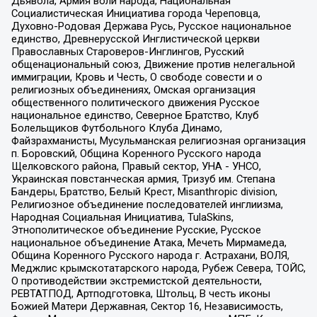
Дьявола, Армия воли народа, Национальная
Социалистическая Инициатива города Череповца,
Духовно-Родовая Держава Русь, Русское национальное
единство, Древнерусской Инглистической церкви
Православных Староверов-Инглингов, Русский
общенациональный союз, Движение против нелегальной
иммиграции, Кровь и Честь, О свободе совести и о
религиозных объединениях, Омская организация
общественного политического движения Русское
национальное единство, Северное Братство, Клуб
Болельщиков Футбольного Клуба Динамо,
Файзрахманисты, Мусульманская религиозная организация
п. Боровский, Община Коренного Русского народа
Щелковского района, Правый сектор, УНА - УНСО,
Украинская повстанческая армия, Тризуб им. Степана
Бандеры, Братство, Белый Крест, Misanthropic division,
Религиозное объединение последователей инглиизма,
Народная Социальная Инициатива, TulaSkins,
Этнополитическое объединение Русские, Русское
национальное объединение Атака, Мечеть Мирмамеда,
Община Коренного Русского народа г. Астрахани, ВОЛЯ,
Меджлис крымскотатарского народа, Рубеж Севера, ТОЙС,
О противодействии экстремистской деятельности,
РЕВТАТПОД, Артподготовка, Штольц, В честь иконы
Божией Матери Державная, Сектор 16, Независимость,