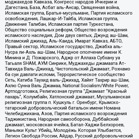
моджахедов Кавказа, Конгресс народов Ичкерии и
Дагестана, База, Асбат аль-Ансар, Священная война,
Исламская группа, Братья-мусульмане, Партия исламского
освобождения, Лашкар-И-Тайба, Исламская группа,
Движение Талибан, Исламская партия Туркестана,
Общество социальных реформ, Общество возрождения
исламского наследия, Дом двух святых, Джунд аш-Шам,
Исламский джихад, Аль-Каида, Имарат Кавказ, АБТО,
Правый сектор, Исламское государство, Джабха аль-
Нусра ли-Ахль аш-Шам, Народное ополчение имени К.
Минина и Д. Пожарского, Аджр от Аллаха Субхану уа
Тагьаля SHAM, АУМ Синрике, Муджахеды джамаата Ат-
Тавхида Валь-Джихад, Чистопольский Джамаат, Рохнамо
ба суи давлати исломи, Террористическое сообщество
Сеть, Катиба Таухид валь-Джихад, Хайят Тахрир аш-Шам,
Ахлю Сунна Валь Джамаа, National Socialism/White Power,
Артподготовка, Религиозная группа “Джамаат “Красный
пахарь”, Колумбайн, Хатлонский джамаат, Мусульманская
религиозная группа п. Кушкуль г. Оренбург, Крымско-
татарский добровольческий батальон имени Номана
Челебиджихана, Азов, Партия исламского возрождения
Таджикистана, Народная самооборона, Дуббайский
джамаат, московская ячейка, Батал-Хаджи Белхороев,
Маньяки Культ Убийц, Молодёжь Которая Улыбается,
Легион Свобода России, Айдар, Русский добровольческий