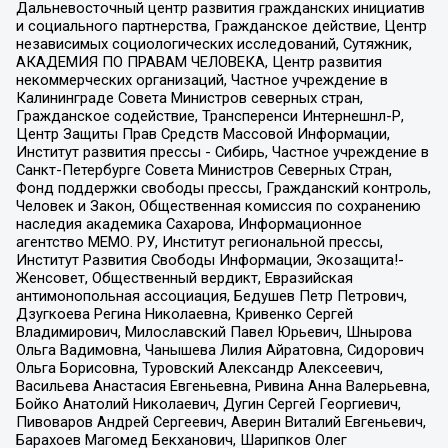
Дальневосточный центр развития гражданских инициатив
и социального партнерства, Гражданское действие, Центр
независимых социологических исследований, Сутяжник,
АКАДЕМИЯ ПО ПРАВАМ ЧЕЛОВЕКА, Центр развития
некоммерческих организаций, Частное учреждение в
Калининграде Совета Министров северных стран,
Гражданское содействие, Трансперенси Интернешнл-Р,
Центр Защиты Прав Средств Массовой Информации,
Институт развития прессы - Сибирь, Частное учреждение в
Санкт-Петербурге Совета Министров Северных Стран,
Фонд поддержки свободы прессы, Гражданский контроль,
Человек и Закон, Общественная комиссия по сохранению
наследия академика Сахарова, Информационное
агентство МЕМО. РУ, Институт региональной прессы,
Институт Развития Свободы Информации, Экозащита!-
Женсовет, Общественный вердикт, Евразийская
антимонопольная ассоциация, Бедушев Петр Петрович,
Дзугкоева Регина Николаевна, Кривенко Сергей
Владимирович, Милославский Павел Юрьевич, Шнырова
Ольга Вадимовна, Чанышева Лилия Айратовна, Сидорович
Ольга Борисовна, Туровский Александр Алексеевич,
Васильева Анастасия Евгеньевна, Ривина Анна Валерьевна,
Бойко Анатолий Николаевич, Дугин Сергей Георгиевич,
Пивоваров Андрей Сергеевич, Аверин Виталий Евгеньевич,
Барахоев Магомед Бекханович, Шарипков Олег