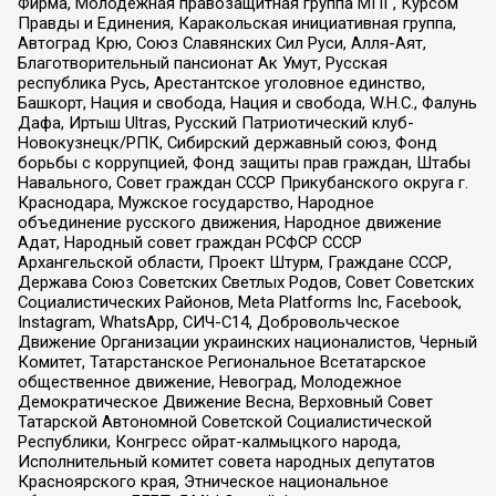
Фирма, Молодежная правозащитная группа МПГ, Курсом
Правды и Единения, Каракольская инициативная группа,
Автоград Крю, Союз Славянских Сил Руси, Алля-Аят,
Благотворительный пансионат Ак Умут, Русская
республика Русь, Арестантское уголовное единство,
Башкорт, Нация и свобода, Нация и свобода, W.H.С., Фалунь
Дафа, Иртыш Ultras, Русский Патриотический клуб-
Новокузнецк/РПК, Сибирский державный союз, Фонд
борьбы с коррупцией, Фонд защиты прав граждан, Штабы
Навального, Совет граждан СССР Прикубанского округа г.
Краснодара, Мужское государство, Народное
объединение русского движения, Народное движение
Адат, Народный совет граждан РСФСР СССР
Архангельской области, Проект Штурм, Граждане СССР,
Держава Союз Советских Светлых Родов, Совет Советских
Социалистических Районов, Meta Platforms Inc, Facebook,
Instagram, WhatsApp, СИЧ-С14, Добровольческое
Движение Организации украинских националистов, Черный
Комитет, Татарстанское Региональное Всетатарское
общественное движение, Невоград, Молодежное
Демократическое Движение Весна, Верховный Совет
Татарской Автономной Советской Социалистической
Республики, Конгресс ойрат-калмыцкого народа,
Исполнительный комитет совета народных депутатов
Красноярского края, Этническое национальное