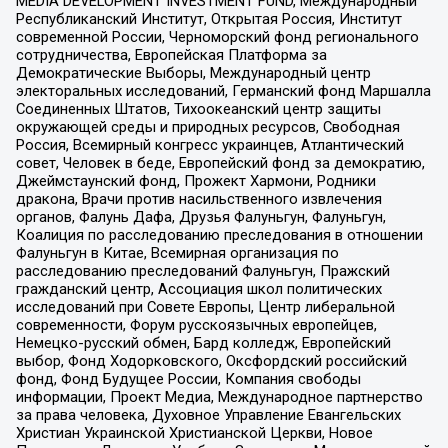
MEDIA DEVELOPMENT INVESTMENT FUND, Международный
Республиканский Институт, Открытая Россия, Институт
современной России, Черноморский фонд регионального
сотрудничества, Европейская Платформа за
Демократические Выборы, Международный центр
электоральных исследований, Германский фонд Маршалла
Соединенных Штатов, Тихоокеанский центр защиты
окружающей среды и природных ресурсов, Свободная
Россия, Всемирный конгресс украинцев, Атлантический
совет, Человек в беде, Европейский фонд за демократию,
Джеймстаунский фонд, Прожект Хармони, Родники
дракона, Врачи против насильственного извлечения
органов, Фалунь Дафа, Друзья Фалуньгун, Фалуньгун,
Коалиция по расследованию преследования в отношении
Фалуньгун в Китае, Всемирная организация по
расследованию преследований Фалуньгун, Пражский
гражданский центр, Ассоциация школ политических
исследований при Совете Европы, Центр либеральной
современности, Форум русскоязычных европейцев,
Немецко-русский обмен, Бард колледж, Европейский
выбор, Фонд Ходорковского, Оксфордский российский
фонд, Фонд Будущее России, Компания свободы
информации, Проект Медиа, Международное партнерство
за права человека, Духовное Управление Евангельских
Христиан Украинской Христианской Церкви, Новое