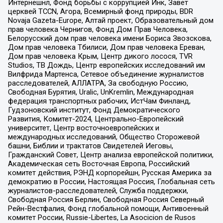
Интернешнл, Фонд борьбы с коррупцией Инк, Завет
церквей TCCN, Агора, Всемирный фонд природы, BDR
Novaja Gazeta-Europe, Алтай проект, Образовательный дом
прав человека Чернигов, Фонд Дом Прав Человека,
Белорусский дом прав человека имени Бориса Звозскова,
Дом прав человека Тбилиси, Дом прав человека Ереван,
Дом прав человека Крым, Центр дикого лосося, TVR
Studios, ТВ Дождь, Центр европейских исследований им
Вилфрида Мартенса, Сетевое объединение журналистов
расследователей, АЛЛАТРА, За свободную Россию,
Свободная Бурятия, Uralic, UnKremlin, Международная
федерация транспортных рабочих, ИстЧам Финланд,
Гудзоновский институт, Фонд Демократического
Развития, Комитет-2024, Центрально-Европейский
университет, Центр восточноевропейских и
международных исследований, Общество Сторожевой
башни, Библии и трактатов Свидетелей Иеговы,
Гражданский Совет, Центр анализа европейской политики,
Академическая сеть Восточная Европа, Российский
комитет действия, РЭНД корпорейшн, Русская Америка за
демократию в России, Настоящая Россия, Глобальная сеть
журналистов-расследователей, Служба поддержки,
Свободная Россия Берлин, Свободная Россия Северный
Рейн-Вестфалия, Фонд глобальной помощи, Антивоенный
комитет России, Russie-Libertes, La Asocicion de Rusos