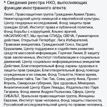
* Сведения реестра НКО, выполняющих
функции иностранного агента:
Лилит, Правозащитная группа Гражданин.Армия.Право,
Нижегородский центр немецкой и европейской культуры,
Центр гендерных исследований, Фонд защиты прав
граждан Штаб, Институт права и публичной политики,
Фонд борьбы с коррупцией, Альянс врачей,
НАСИЛИЮ.НЕТ, Мы против СПИДа, СВЕЧА, Гуманитарное
действие, Открытый Петербург, Лига Избирателей,
Правовая инициатива, Гражданский Союз, Хасдей
Ерушалаим, Центр поддержки и содействия развитию
средств массовой информации, Горячая Линия, В защиту
прав заключенных, Институт глобализации и социальных
движений, Центр социально-информационных инициатив
Действие, Благотворительный фонд охраны здоровья и
защиты прав граждан, Благотворительный фонд помощи
осужденным и их семьям, Фонд Тольятти, Новое время,
Серебряная тайга, Так-Так-Так, Сова, центр Анна, Проект
Апрель, Самарская губерния, Эра здоровья, Мемориал,
Аналитический Центр Юрия Левады, Издательство Парк
Гагарина, Фонд имени Андрея Рылькова, Сфера, Центр
СИБАЛЬТ, Уральская правозащитная группа, Женщины
Евразии, Институт прав человека, Фонд защиты гласности,
Российский исследовательский центр по правам человека,