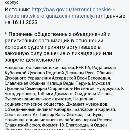
корпус
Источник:
http://nac.gov.ru/terroristicheskie-i-
ekstremistskie-organizacii-i-materialy.html
данные
на
16.11.2023
* Перечень общественных объединений и
религиозных организаций в отношении
которых судом принято вступившее в
законную силу решение о ликвидации или
запрете деятельности:
Национал-большевистская партия, ВЕК РА, Рада земли
Кубанской Духовно Родовой Державы Русь, Община
Духовного Управления Асгардской Веси Беловодья,
Славянская Община Капища Веды Перуна, Мужская
Духовная Семинария Староверов-Инглингов, Нурджулар, К
Богодержавию, Таблиги Джамаат, Свидетели Иеговы,
Русское национальное единство, Национал-
социалистическое общество, Джамаат мувахидов,
Объединенный Вилайат Кабарды, Балкарии и Карачая,
Союз славян, Ат-Такфир Валь-Хиджра, Пит Буль,
Национал-социалистическая рабочая партия России,
Славянский союз, Формат-18, Благородный Орден