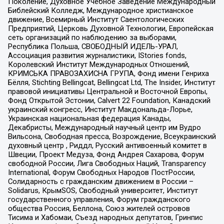
Поколение, Духовное Учебное Заведение Международный
Библейский Колледж, Международное христианское
движение, Всемирный Институт Саентологических
Предприятий, Церковь Духовной Технологии, Европейская
сеть организаций по наблюдению за выборами,
Республика Польша, СВОБОДНЫЙ ИДЕЛЬ-УРАЛ,
Ассоциация развития журналистики, IStories fonds,
Королевский Институт Международных Отношений,
КРИМСЬКА ПРАВОЗАХИСНА ГРУПА, Фонд имени Генриха
Бёлля, Stichting Bellingcat, Bellingcat Ltd, The Insider, Институт
правовой инициативы Центральной и Восточной Европы,
Фонд Открытой Эстонии, Calvert 22 Foundation, Канадский
украинский конгресс, Институт Макдональда-Лорье,
Украинская национальная федерация Канады,
Декабристы, Международный научный центр им Вудро
Вильсона, Свободная пресса, Возрождение, Всеукраинский
духовный центр , Риддл, Русский антивоенный комитет в
Швеции, Проект Медуза, Фонд Андрея Сахарова, Форум
свободной России, Лига Свободных Наций, Transparеncy
International, Форум Свободных Народов ПостРоссии,
Солидарность с гражданским движением в России –
Solidarus, КрымSOS, Свободный университет, Институт
государственного управления, Форум гражданского
общества Россия, Беллона, Союз жителей островов
Тисима и Хабомаи, Съезд народных депутатов, Гринпис