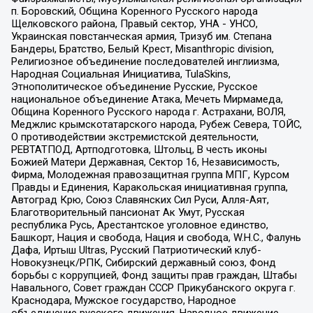
п. Боровский, Община Коренного Русского народа
Щелковского района, Правый сектор, УНА - УНСО,
Украинская повстанческая армия, Тризуб им. Степана
Бандеры, Братство, Белый Крест, Misanthropic division,
Религиозное объединение последователей инглиизма,
Народная Социальная Инициатива, TulaSkins,
Этнополитическое объединение Русские, Русское
национальное объединение Атака, Мечеть Мирмамеда,
Община Коренного Русского народа г. Астрахани, ВОЛЯ,
Меджлис крымскотатарского народа, Рубеж Севера, ТОЙС,
О противодействии экстремистской деятельности,
РЕВТАТПОД, Артподготовка, Штольц, В честь иконы
Божией Матери Державная, Сектор 16, Независимость,
Фирма, Молодежная правозащитная группа МПГ, Курсом
Правды и Единения, Каракольская инициативная группа,
Автоград Крю, Союз Славянских Сил Руси, Алля-Аят,
Благотворительный пансионат Ак Умут, Русская
республика Русь, Арестантское уголовное единство,
Башкорт, Нация и свобода, Нация и свобода, W.H.С., Фалунь
Дафа, Иртыш Ultras, Русский Патриотический клуб-
Новокузнецк/РПК, Сибирский державный союз, Фонд
борьбы с коррупцией, Фонд защиты прав граждан, Штабы
Навального, Совет граждан СССР Прикубанского округа г.
Краснодара, Мужское государство, Народное