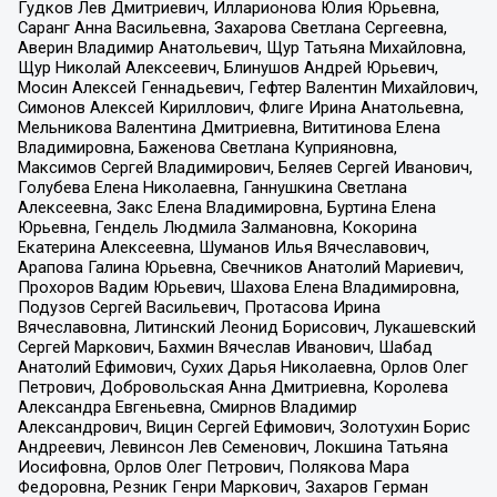
Гудков Лев Дмитриевич, Илларионова Юлия Юрьевна,
Саранг Анна Васильевна, Захарова Светлана Сергеевна,
Аверин Владимир Анатольевич, Щур Татьяна Михайловна,
Щур Николай Алексеевич, Блинушов Андрей Юрьевич,
Мосин Алексей Геннадьевич, Гефтер Валентин Михайлович,
Симонов Алексей Кириллович, Флиге Ирина Анатольевна,
Мельникова Валентина Дмитриевна, Вититинова Елена
Владимировна, Баженова Светлана Куприяновна,
Максимов Сергей Владимирович, Беляев Сергей Иванович,
Голубева Елена Николаевна, Ганнушкина Светлана
Алексеевна, Закс Елена Владимировна, Буртина Елена
Юрьевна, Гендель Людмила Залмановна, Кокорина
Екатерина Алексеевна, Шуманов Илья Вячеславович,
Арапова Галина Юрьевна, Свечников Анатолий Мариевич,
Прохоров Вадим Юрьевич, Шахова Елена Владимировна,
Подузов Сергей Васильевич, Протасова Ирина
Вячеславовна, Литинский Леонид Борисович, Лукашевский
Сергей Маркович, Бахмин Вячеслав Иванович, Шабад
Анатолий Ефимович, Сухих Дарья Николаевна, Орлов Олег
Петрович, Добровольская Анна Дмитриевна, Королева
Александра Евгеньевна, Смирнов Владимир
Александрович, Вицин Сергей Ефимович, Золотухин Борис
Андреевич, Левинсон Лев Семенович, Локшина Татьяна
Иосифовна, Орлов Олег Петрович, Полякова Мара
Федоровна, Резник Генри Маркович, Захаров Герман