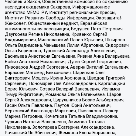
Человек и Закон, Общественная комиссия по сохранению
наследия академика Сахарова, Информационное
агентство МЕМО. РУ, Институт региональной прессы,
Институт Развития Свободы Информации, Экозащита!-
Женсовет, Общественный вердикт, Евразийская
антимонопольная ассоциация, Бедушев Петр Петрович,
Дзугкоева Регина Николаевна, Кривенко Сергей
Владимирович, Милославский Павел Юрьевич, Шнырова
Ольга Вадимовна, Чанышева Лилия Айратовна, Сидорович
Ольга Борисовна, Туровский Александр Алексеевич,
Васильева Анастасия Евгеньевна, Ривина Анна Валерьевна,
Бойко Анатолий Николаевич, Дугин Сергей Георгиевич,
Пивоваров Андрей Сергеевич, Аверин Виталий Евгеньевич,
Барахоев Магомед Бекханович, Шарипков Олег
Викторович, Мошель Ирина Ароновна, Шведов Григорий
Сергеевич, Пономарев Лев Александрович, Каргалицкий
Борис Юльевич, Созаев Валерий Валерьевич, Исламов
Тимур Рифгатович, Романова Ольга Евгеньевна, Щаров
Сергей Алексадрович, Цирульников Борис Альбертович,
Гасан Ольга Павловна, Паутов Юрий Анатольевич,
Верховский Александр Маркович, Пислакова-Паркер
Марина Петровна, Кочеткова Татьяна Владимировна,
Чуркина Наталья Валерьевна, Акимова Татьяна
Николаевна, Золотарева Екатерина Александровна,
Рачинский Ян Збигневич, Жемкова Елена Борисовна,