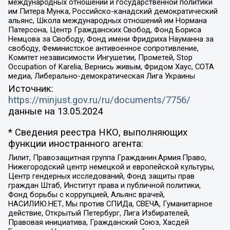
международных отношений и государственной политики
им Питера Мунка, Российско-канадский демократический
альянс, Школа международных отношений им Нормана
Патерсона, Центр Гражданских Свобод, Фонд Бориса
Немцова за Свободу, Фонд имени Фридриха Науманна за
свободу, Феминистское антивоенное сопротивление,
Комитет независимости Ингушетии, Прометей, Stop
Occupation of Karelia, Вернись живым, Фридом Хаус, СОТА
медиа, Либерально-демократическая Лига Украины
Источник:
https://minjust.gov.ru/ru/documents/7756/
данные на
13.05.2024
* Сведения реестра НКО, выполняющих
функции иностранного агента:
Лилит, Правозащитная группа Гражданин.Армия.Право,
Нижегородский центр немецкой и европейской культуры,
Центр гендерных исследований, Фонд защиты прав
граждан Штаб, Институт права и публичной политики,
Фонд борьбы с коррупцией, Альянс врачей,
НАСИЛИЮ.НЕТ, Мы против СПИДа, СВЕЧА, Гуманитарное
действие, Открытый Петербург, Лига Избирателей,
Правовая инициатива, Гражданский Союз, Хасдей