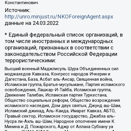
Константинович
Источник:
http://unro.minjust.ru/NKOForeignAgent.aspx
данные на
24.03.2022
* Единый федеральный список организаций, в
том числе иностранных и международных
организаций, признанных в соответствии с
законодательством Российской Федерации
террористическими:
Высший военный Маджлисуль Шура Объединенных сил
моджахедов Кавказа, Конгресс народов Ичкерии и
Дагестана, База, Асбат аль-Ансар, Священная война,
Исламская группа, Братья-мусульмане, Партия исламского
освобождения, Лашкар-И-Тайба, Исламская группа,
Движение Талибан, Исламская партия Туркестана,
Общество социальных реформ, Общество возрождения
исламского наследия, Дом двух святых, Джунд аш-Шам,
Исламский джихад, Аль-Каида, Имарат Кавказ, АБТО,
Правый сектор, Исламское государство, Джабха аль-
Нусра ли-Ахль аш-Шам, Народное ополчение имени К.
Минина и Д. Пожарского, Аджр от Аллаха Субхану уа