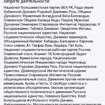
запрете деятельности:
Национал-большевистская партия, ВЕК РА, Рада земли
Кубанской Духовно Родовой Державы Русь, Община
Духовного Управления Асгардской Веси Беловодья,
Славянская Община Капища Веды Перуна, Мужская
Духовная Семинария Староверов-Инглингов, Нурджулар, К
Богодержавию, Таблиги Джамаат, Свидетели Иеговы,
Русское национальное единство, Национал-
социалистическое общество, Джамаат мувахидов,
Объединенный Вилайат Кабарды, Балкарии и Карачая,
Союз славян, Ат-Такфир Валь-Хиджра, Пит Буль,
Национал-социалистическая рабочая партия России,
Славянский союз, Формат-18, Благородный Орден
Дьявола, Армия воли народа, Национальная
Социалистическая Инициатива города Череповца,
Духовно-Родовая Держава Русь, Русское национальное
единство, Древнерусской Инглистической церкви
Православных Староверов-Инглингов, Русский
общенациональный союз, Движение против нелегальной
иммиграции, Кровь и Честь, О свободе совести и о
религиозных объединениях, Омская организация
общественного политического движения Русское
национальное единство, Северное Братство, Клуб
Болельщиков Футбольного Клуба Динамо,
Файзрахманисты, Мусульманская религиозная организация