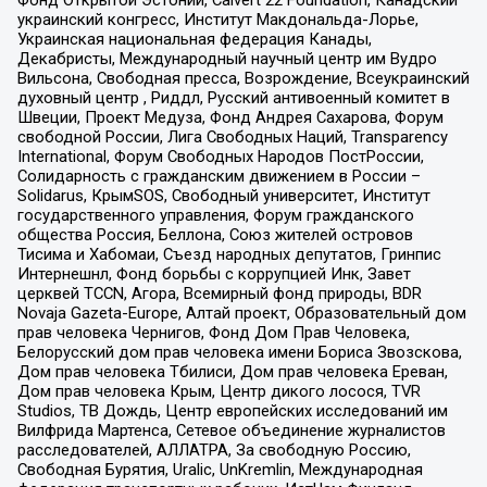
украинский конгресс, Институт Макдональда-Лорье,
Украинская национальная федерация Канады,
Декабристы, Международный научный центр им Вудро
Вильсона, Свободная пресса, Возрождение, Всеукраинский
духовный центр , Риддл, Русский антивоенный комитет в
Швеции, Проект Медуза, Фонд Андрея Сахарова, Форум
свободной России, Лига Свободных Наций, Transparеncy
International, Форум Свободных Народов ПостРоссии,
Солидарность с гражданским движением в России –
Solidarus, КрымSOS, Свободный университет, Институт
государственного управления, Форум гражданского
общества Россия, Беллона, Союз жителей островов
Тисима и Хабомаи, Съезд народных депутатов, Гринпис
Интернешнл, Фонд борьбы с коррупцией Инк, Завет
церквей TCCN, Агора, Всемирный фонд природы, BDR
Novaja Gazeta-Europe, Алтай проект, Образовательный дом
прав человека Чернигов, Фонд Дом Прав Человека,
Белорусский дом прав человека имени Бориса Звозскова,
Дом прав человека Тбилиси, Дом прав человека Ереван,
Дом прав человека Крым, Центр дикого лосося, TVR
Studios, ТВ Дождь, Центр европейских исследований им
Вилфрида Мартенса, Сетевое объединение журналистов
расследователей, АЛЛАТРА, За свободную Россию,
Свободная Бурятия, Uralic, UnKremlin, Международная