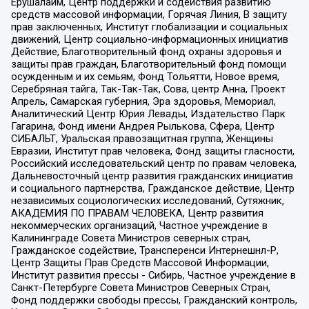
Ерушалаим, Центр поддержки и содействия развитию
средств массовой информации, Горячая Линия, В защиту
прав заключенных, Институт глобализации и социальных
движений, Центр социально-информационных инициатив
Действие, Благотворительный фонд охраны здоровья и
защиты прав граждан, Благотворительный фонд помощи
осужденным и их семьям, Фонд Тольятти, Новое время,
Серебряная тайга, Так-Так-Так, Сова, центр Анна, Проект
Апрель, Самарская губерния, Эра здоровья, Мемориал,
Аналитический Центр Юрия Левады, Издательство Парк
Гагарина, Фонд имени Андрея Рылькова, Сфера, Центр
СИБАЛЬТ, Уральская правозащитная группа, Женщины
Евразии, Институт прав человека, Фонд защиты гласности,
Российский исследовательский центр по правам человека,
Дальневосточный центр развития гражданских инициатив
и социального партнерства, Гражданское действие, Центр
независимых социологических исследований, Сутяжник,
АКАДЕМИЯ ПО ПРАВАМ ЧЕЛОВЕКА, Центр развития
некоммерческих организаций, Частное учреждение в
Калининграде Совета Министров северных стран,
Гражданское содействие, Трансперенси Интернешнл-Р,
Центр Защиты Прав Средств Массовой Информации,
Институт развития прессы - Сибирь, Частное учреждение в
Санкт-Петербурге Совета Министров Северных Стран,
Фонд поддержки свободы прессы, Гражданский контроль,