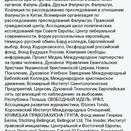
органов, Фалунь Дафа, Друзья Фалуньгун, Фалуньгун,
Коалиция по расследованию преследования в отношении
Фалуньгун в Китае, Всемирная организация по
расследованию преследований Фалуньгун, Пражский
гражданский центр, Ассоциация школ политических
исследований при Совете Европы, Центр либеральной
современности, Форум русскоязычных европейцев,
Немецко-русский обмен, Бард колледж, Европейский
выбор, Фонд Ходорковского, Оксфордский российский
фонд, Фонд Будущее России, Компания свободы
информации, Проект Медиа, Международное партнерство
за права человека, Духовное Управление Евангельских
Христиан Украинской Христианской Церкви, Новое
Поколение, Духовное Учебное Заведение Международный
Библейский Колледж, Международное христианское
движение, Всемирный Институт Саентологических
Предприятий, Церковь Духовной Технологии, Европейская
сеть организаций по наблюдению за выборами,
Республика Польша, СВОБОДНЫЙ ИДЕЛЬ-УРАЛ,
Ассоциация развития журналистики, IStories fonds,
Королевский Институт Международных Отношений,
КРИМСЬКА ПРАВОЗАХИСНА ГРУПА, Фонд имени Генриха
Бёлля, Stichting Bellingcat, Bellingcat Ltd, The Insider, Институт
правовой инициативы Центральной и Восточной Европы,
Фонд Открытой Эстонии, Calvert 22 Foundation, Канадский