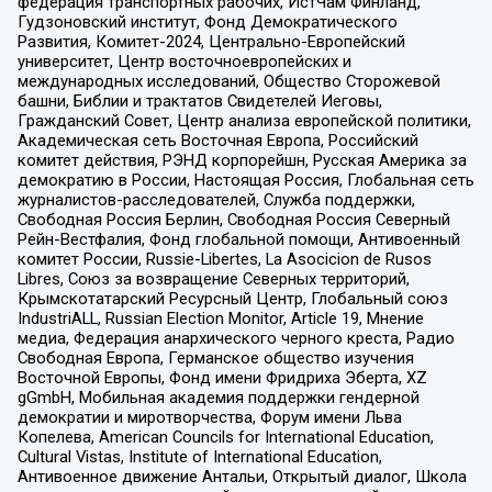
федерация транспортных рабочих, ИстЧам Финланд,
Гудзоновский институт, Фонд Демократического
Развития, Комитет-2024, Центрально-Европейский
университет, Центр восточноевропейских и
международных исследований, Общество Сторожевой
башни, Библии и трактатов Свидетелей Иеговы,
Гражданский Совет, Центр анализа европейской политики,
Академическая сеть Восточная Европа, Российский
комитет действия, РЭНД корпорейшн, Русская Америка за
демократию в России, Настоящая Россия, Глобальная сеть
журналистов-расследователей, Служба поддержки,
Свободная Россия Берлин, Свободная Россия Северный
Рейн-Вестфалия, Фонд глобальной помощи, Антивоенный
комитет России, Russie-Libertes, La Asocicion de Rusos
Libres, Союз за возвращение Северных территорий,
Крымскотатарский Ресурсный Центр, Глобальный союз
IndustriALL, Russian Election Monitor, Article 19, Мнение
медиа, Федерация анархического черного креста, Радио
Свободная Европа, Германское общество изучения
Восточной Европы, Фонд имени Фридриха Эберта, XZ
gGmbH, Мобильная академия поддержки гендерной
демократии и миротворчества, Форум имени Льва
Копелева, American Councils for International Education,
Cultural Vistas, Institute of International Education,
Антивоенное движение Антальи, Открытый диалог, Школа