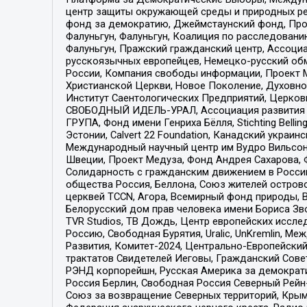
центр защиты окружающей среды и природных ресу
фонд за демократию, Джеймстаунский фонд, Прож
Фалуньгун, Фалуньгун, Коалиция по расследован
Фалуньгун, Пражский гражданский центр, Ассоци
русскоязычных европейцев, Немецко-русский об
России, Компания свободы информации, Проект М
Христианской Церкви, Новое Поколение, Духовн
Институт Саентологических Предприятий, Церков
СВОБОДНЫЙ ИДЕЛЬ-УРАЛ, Ассоциация развития ж
ГРУПА, Фонд имени Генриха Бёлля, Stichting Bellin
Эстонии, Calvert 22 Foundation, Канадский укра
Международный научный центр им Вудро Вильсона
Швеции, Проект Медуза, Фонд Андрея Сахарова, Ф
Солидарность с гражданским движением в России 
общества Россия, Беллона, Союз жителей острово
церквей TCCN, Агора, Всемирный фонд природы, B
Белорусский дом прав человека имени Бориса Зво
TVR Studios, ТВ Дождь, Центр европейских иссл
Россию, Свободная Бурятия, Uralic, UnKremlin, 
Развития, Комитет-2024, Центрально-Европейски
трактатов Свидетелей Иеговы, Гражданский Совет
РЭНД корпорейшн, Русская Америка за демократи
Россия Берлин, Свободная Россия Северный Рейн-В
Союз за возвращение Северных территорий, Крымско