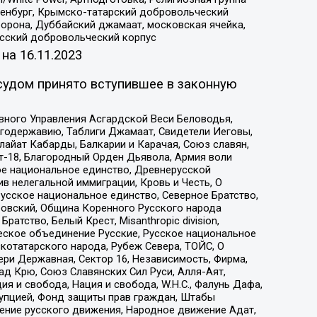
Оренбург, Крымско-татарский добровольческий
орона, Дуббайский джамаат, московская ячейка,
усский добровольческий корпус
 на
16.11.2023
судом принято вступившее в законную
вного Управления Асгардской Веси Беловодья,
годержавию, Таблиги Джамаат, Свидетели Иеговы,
айат Кабарды, Балкарии и Карачая, Союз славян,
т-18, Благородный Орден Дьявола, Армия воли
ое национальное единство, Древнерусской
 нелегальной иммиграции, Кровь и Честь, О
усское национальное единство, Северное Братство,
ровский, Община Коренного Русского народа
атство, Белый Крест, Misanthropic division,
еское объединение Русские, Русское национальное
котатарского народа, Рубеж Севера, ТОЙС, О
ри Державная, Сектор 16, Независимость, Фирма,
д Крю, Союз Славянских Сил Руси, Алля-Аят,
я и свобода, Нация и свобода, W.H.С., Фалунь Дафа,
рупцией, Фонд защиты прав граждан, Штабы
ение русского движения, Народное движение Адат,