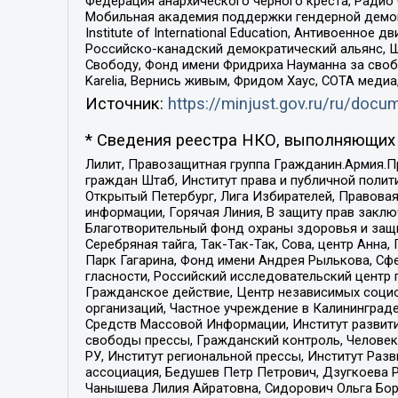
Федерация анархического черного креста, Радио
Мобильная академия поддержки гендерной демократи
Institute of International Education, Антивоенн
Российско-канадский демократический альянс, 
Свободу, Фонд имени Фридриха Науманна за свобо
Karelia, Вернись живым, Фридом Хаус, СОТА меди
Источник:
https://minjust.gov.ru/ru/doc
* Сведения реестра НКО, выполняющих 
Лилит, Правозащитная группа Гражданин.Армия.П
граждан Штаб, Институт права и публичной поли
Открытый Петербург, Лига Избирателей, Правова
информации, Горячая Линия, В защиту прав закл
Благотворительный фонд охраны здоровья и защи
Серебряная тайга, Так-Так-Так, Сова, центр Анн
Парк Гагарина, Фонд имени Андрея Рылькова, Сф
гласности, Российский исследовательский центр 
Гражданское действие, Центр независимых соци
организаций, Частное учреждение в Калининград
Средств Массовой Информации, Институт развити
свободы прессы, Гражданский контроль, Человек
РУ, Институт региональной прессы, Институт Ра
ассоциация, Бедушев Петр Петрович, Дзугкоева 
Чанышева Лилия Айратовна, Сидорович Ольга Бори