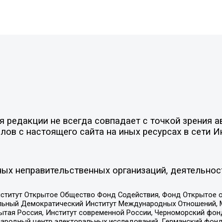
редакции не всегда совпадает с точкой зрения ав
ов с настоящего сайта на иных ресурсах в сети И
ых неправительственных организаций, деятельнос
ститут Открытое Общество Фонд Содействия, Фонд Открытое 
альный Демократический Институт Международных Отношений,
тая Россия, Институт современной России, Черноморский фонд
родный центр электоральных исследований, Германский фонд