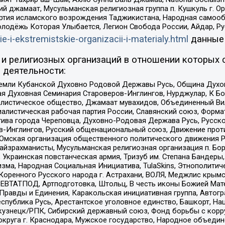
ий джамаат, Мусульманская религиозная группа п. Кушкуль г. 
ртия исламского возрождения Таджикистана, Народная самооб
олодёжь Которая Улыбается, Легион Свобода России, Айдар, Р
ie-i-ekstremistskie-organizacii-i-materialy.html
данные
и религиозных организаций в отношении которых 
 деятельности:
земли Кубанской Духовно Родовой Державы Русь, Община Духо
 Духовная Семинария Староверов-Инглингов, Нурджулар, К Бо
листическое общество, Джамаат мувахидов, Объединенный Вил
иалистическая рабочая партия России, Славянский союз, Форма
ива города Череповца, Духовно-Родовая Держава Русь, Русск
-Инглингов, Русский общенациональный союз, Движение против
 Омская организация общественного политического движения Р
йзрахманисты, Мусульманская религиозная организация п. Бо
краинская повстанческая армия, Тризуб им. Степана Бандеры, Бр
зма, Народная Социальная Инициатива, TulaSkins, Этнополитич
оренного Русского народа г. Астрахани, ВОЛЯ, Меджлис крымс
РЕВТАТПОД, Артподготовка, Штольц, В честь иконы Божией Мате
равды и Единения, Каракольская инициативная группа, Автогра
спублика Русь, Арестантское уголовное единство, Башкорт, Наци
окузнецк/РПК, Сибирский державный союз, Фонд борьбы с кор
округа г. Краснодара, Мужское государство, Народное объедин