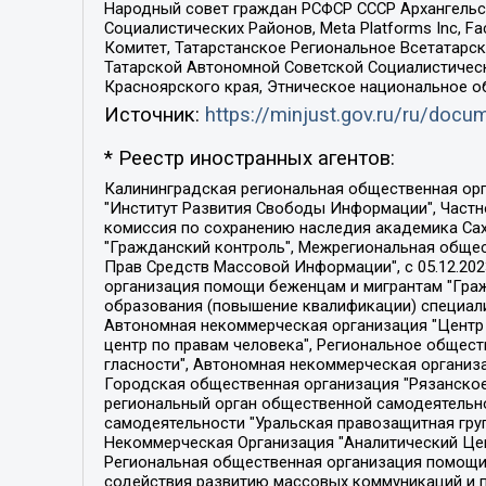
Народный совет граждан РСФСР СССР Архангельск
Социалистических Районов, Meta Platforms Inc, 
Комитет, Татарстанское Региональное Всетатар
Татарской Автономной Советской Социалистическ
Красноярского края, Этническое национальное о
Источник:
https://minjust.gov.ru/ru/doc
* Реестр иностранных агентов:
Калининградская региональная общественная организация "Экозащита!-Женсовет", Фонд содействия защите прав и свобод граждан "Общественный вердикт", Фонд "Институт Развития Свободы Информации", Частное учреждение "Информационное агентство МЕМО. РУ", Региональная общественная организация "Общественная комиссия по сохранению наследия академика Сахарова", Фонд поддержки свободы прессы, Санкт-Петербургская общественная правозащитная организация "Гражданский контроль", Межрегиональная общественная организация "Информационно-просветительский центр "Мемориал", Региональный Фонд "Центр Защиты Прав Средств Массовой Информации", с 05.12.2023 Фонд "Центр Защиты Прав Средств массовой информации", Региональная общественная благотворительная организация помощи беженцам и мигрантам "Гражданское содействие", Негосударственное образовательное учреждение дополнительного профессионального образования (повышение квалификации) специалистов "АКАДЕМИЯ ПО ПРАВАМ ЧЕЛОВЕКА", Свердловская региональная общественная организация "Сутяжник", Автономная некоммерческая организация "Центр независимых социологических исследований", Союз общественных объединений "Российский исследовательский центр по правам человека", Региональное общественное учреждение научно-информационный центр "МЕМОРИАЛ", Некоммерческая организация "Фонд защиты гласности", Автономная некоммерческая организация "Институт прав человека", Городская общественная организация "Екатеринбургское общество "МЕМОРИАЛ", Городская общественная организация "Рязанское историко-просветительское и правозащитное общество "Мемориал" (Рязанский Мемориал), Челябинский региональный орган общественной самодеятельности – женское общественное объединение "Женщины Евразии", Челябинский региональный орган общественной самодеятельности "Уральская правозащитная группа", Фонд содействия защите здоровья и социальной справедливости имени Андрея Рылькова, Автономная Некоммерческая Организация "Аналитический Центр Юрия Левады", Автономная некоммерческая организация социальной поддержки населения "Проект Апрель", Региональная общественная организация помощи женщинам и детям, находящимся в кризисной ситуации "Информационно-методический центр "Анна", Фонд содействия развитию массовых коммуникаций и правовому просвещению "Так-так-Так", Фонд содействия устойчивому развитию "Серебряная тайга", Свердловский региональный общественный фонд социальных проектов "Новое время", "Idel.Реалии", Кавказ.Реалии, Крым.Реалии, Телеканал Настоящее Время, Татаро-башкирская служба Радио Свобода (Azatliq Radiosi), Радио Свободная Европа/Радио Свобода (PCE/PC), "Сибирь.Реалии", "Фактограф", Благотворительный фонд помощи осужденным и их семьям, Автономная некоммерческая организация "Институт глобализации и социальных движений", Фонд "В защиту прав заключенных", Частное учреждение "Центр поддержки и содействия развитию средств массовой информации", Пензенский региональный общественный благотворительный фонд "Гражданский союз", "Север.Реалии", Некоммерческая организация Фонд "Правовая инициатива", 