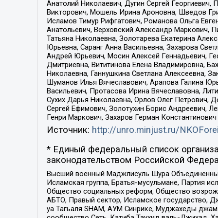
Анатолий Николаевич, Дугин Сергей Георгиевич, 
Викторович, Мошель Ирина Ароновна, Шведов Гри
Исламов Тимур Рифгатович, Романова Ольга Евге
Анатольевич, Верховский Александр Маркович, П
Татьяна Николаевна, Золотарева Екатерина Алек
Юрьевна, Саранг Анна Васильевна, Захарова Свет
Андрей Юрьевич, Мосин Алексей Геннадьевич, Ге
Дмитриевна, Вититинова Елена Владимировна, Ба
Николаевна, Ганнушкина Светлана Алексеевна, За
Шуманов Илья Вячеславович, Арапова Галина Юрь
Васильевич, Протасова Ирина Вячеславовна, Лит
Сухих Дарья Николаевна, Орлов Олег Петрович, 
Сергей Ефимович, Золотухин Борис Андреевич, Л
Генри Маркович, Захаров Герман Константинович
Источник:
http://unro.minjust.ru/NKOFore
* Единый федеральный список организа
законодательством Российской Федера
Высший военный Маджлисуль Шура Объединенных с
Исламская группа, Братья-мусульмане, Партия ис
Общество социальных реформ, Общество возрожд
АБТО, Правый сектор, Исламское государство, Д
уа Тагьаля SHAM, АУМ Синрике, Муджахеды джама
сообщество Сеть, Катиба Таухид валь-Джихад, Хай