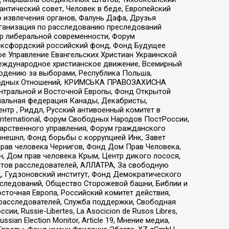
нтический совет, Человек в беде, Европейский
 извлечения органов, Фалунь Дафа, Друзья
рганизация по расследованию преследований
тр либеральной современности, Форум
 Оксфордский российский фонд, Фонд Будущее
е Управление Евангельских Христиан Украинской
еждународное христианское движение, Всемирный
людению за выборами, Республика Польша,
народных Отношений, КРИМСЬКА ПРАВОЗАХИСНА
ы Центральной и Восточной Европы, Фонд Открытой
иональная федерация Канады, Декабристы,
тр , Риддл, Русский антивоенный комитет в
nternational, Форум Свободных Народов ПостРоссии,
дарственного управления, Форум гражданского
рнешнл, Фонд борьбы с коррупцией Инк, Завет
прав человека Чернигов, Фонд Дом Прав Человека,
н, Дом прав человека Крым, Центр дикого лосося,
стов расследователей, АЛЛАТРА, За свободную
д, Гудзоновский институт, Фонд Демократического
сследований, Общество Сторожевой башни, Библии и
сточная Европа, Российский комитет действия,
-расследователей, Служба поддержки, Свободная
 Russie-Libertes, La Asocicion de Rusos Libres,
an Election Monitor, Article 19, Мнение медиа,