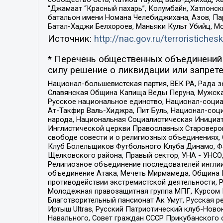
“Джамаат “Красный пахарь”, Колумбайн, Хатлонск
батальон имени Номана Челебиджихана, Азов, Па
Батал-Хаджи Белхороев, Маньяки Культ Убийц, М
Источник:
http://nac.gov.ru/terroristichesk
* Перечень общественных объединений 
силу решение о ликвидации или запрете
Национал-большевистская партия, ВЕК РА, Рада 
Славянская Община Капища Веды Перуна, Мужская
Русское национальное единство, Национал-социа
Ат-Такфир Валь-Хиджра, Пит Буль, Национал-соц
народа, Национальная Социалистическая Инициат
Инглистической церкви Православных Староверов
свободе совести и о религиозных объединениях,
Клуб Болельщиков Футбольного Клуба Динамо, Фа
Щелковского района, Правый сектор, УНА - УНСО, У
Религиозное объединение последователей инглии
объединение Атака, Мечеть Мирмамеда, Община К
противодействии экстремистской деятельности, 
Молодежная правозащитная группа МПГ, Курсом П
Благотворительный пансионат Ак Умут, Русская ре
Иртыш Ultras, Русский Патриотический клуб-Нов
Навального, Совет граждан СССР Прикубанского 