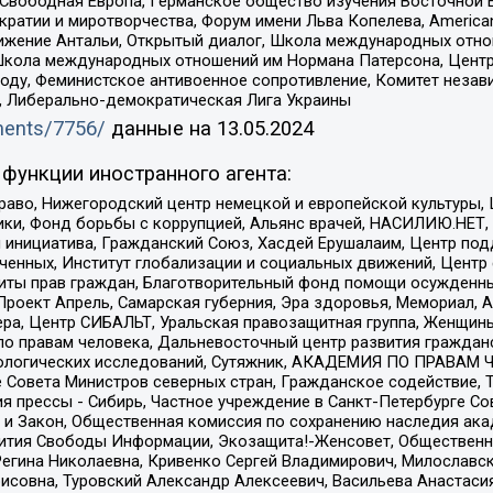
 Свободная Европа, Германское общество изучения Восточной 
и и миротворчества, Форум имени Льва Копелева, American Counci
ое движение Антальи, Открытый диалог, Школа международных отн
Школа международных отношений им Нормана Патерсона, Центр
ду, Феминистское антивоенное сопротивление, Комитет независ
а, Либерально-демократическая Лига Украины
uments/7756/
данные на
13.05.2024
функции иностранного агента:
раво, Нижегородский центр немецкой и европейской культуры,
тики, Фонд борьбы с коррупцией, Альянс врачей, НАСИЛИЮ.НЕТ,
я инициатива, Гражданский Союз, Хасдей Ерушалаим, Центр по
юченных, Институт глобализации и социальных движений, Цент
ты прав граждан, Благотворительный фонд помощи осужденным
а, Проект Апрель, Самарская губерния, Эра здоровья, Мемориал
ера, Центр СИБАЛЬТ, Уральская правозащитная группа, Женщины
по правам человека, Дальневосточный центр развития гражданс
ологических исследований, Сутяжник, АКАДЕМИЯ ПО ПРАВАМ Ч
е Совета Министров северных стран, Гражданское содействие,
я прессы - Сибирь, Частное учреждение в Санкт-Петербурге С
 и Закон, Общественная комиссия по сохранению наследия ак
звития Свободы Информации, Экозащита!-Женсовет, Общественн
Регина Николаевна, Кривенко Сергей Владимирович, Милославс
совна, Туровский Александр Алексеевич, Васильева Анастасия