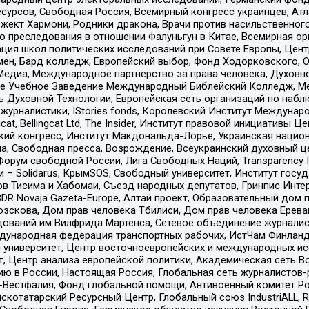
рсов, Свободная Россия, Всемирный конгресс украинцев, Атла
ект Хармони, Родники дракона, Врачи против насильственного
ию преследования в отношении Фалуньгун в Китае, Всемирная о
ация школ политических исследований при Совете Европы, Цен
мен, Бард колледж, Европейский выбор, Фонд Ходорковского,
едиа, Международное партнерство за права человека, Духовно
ое Учебное Заведение Международный Библейский Колледж, М
ь Духовной Технологии, Европейская сеть организаций по наб
урналистики, IStories fonds, Королевский Институт Между
gcat, Bellingcat Ltd, The Insider, Институт правовой инициатив
инский конгресс, Институт Макдональда-Лорье, Украинская нац
, Свободная пресса, Возрождение, Всеукраинский духовный цен
орум свободной России, Лига Свободных Наций, Transparеncy I
– Solidarus, КрымSOS, Свободный университет, Институт госу
в Тисима и Хабомаи, Съезд народных депутатов, Гринпис Инте
DR Novaja Gazeta-Europe, Алтай проект, Образовательный дом 
зскова, Дом прав человека Тбилиси, Дом прав человека Ерева
едований им Вилфрида Мартенса, Сетевое объединение журнали
Международная федерация транспортных рабочих, ИстЧам Финлан
й университет, Центр восточноевропейских и международных и
, Центр анализа европейской политики, Академическая сеть Во
ю в России, Настоящая Россия, Глобальная сеть журналистов
естфалия, Фонд глобальной помощи, Антивоенный комитет России,
татарский Ресурсный Центр, Глобальный союз IndustriALL, Russi