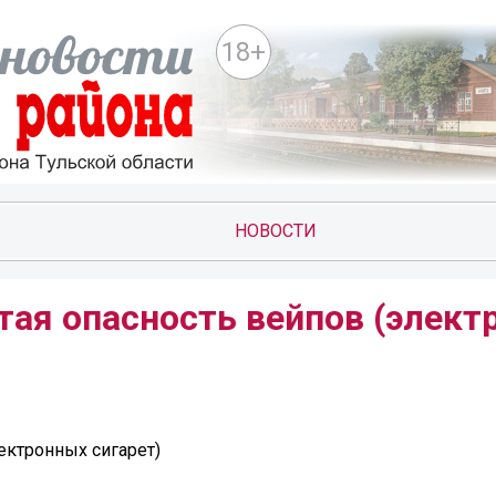
18+
НОВОСТИ
тая опасность вейпов (элек
ектронных сигарет)