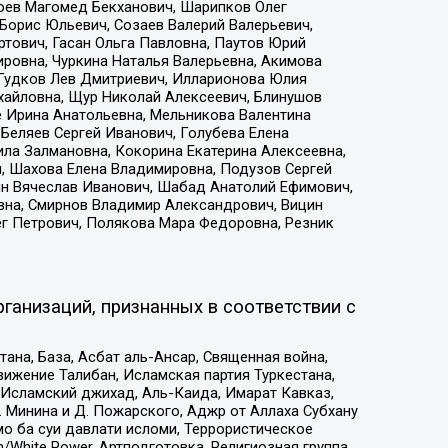
хоев Магомед Бекханович, Шарипков Олег
Борис Юльевич, Созаев Валерий Валерьевич,
тович, Гасан Ольга Павловна, Паутов Юрий
ровна, Чуркина Наталья Валерьевна, Акимова
 Гудков Лев Дмитриевич, Илларионова Юлия
ихайловна, Щур Николай Алексеевич, Блинушов
е Ирина Анатольевна, Мельникова Валентина
Беляев Сергей Иванович, Голубева Елена
ила Залмановна, Кокорина Екатерина Алексеевна,
, Шахова Елена Владимировна, Подузов Сергей
ин Вячеслав Иванович, Шабад Анатолий Ефимович,
вна, Смирнов Владимир Александрович, Вицин
ег Петрович, Полякова Мара Федоровна, Резник
ганизаций, признанных в соответствии с
на, База, Асбат аль-Ансар, Священная война,
ижение Талибан, Исламская партия Туркестана,
Исламский джихад, Аль-Каида, Имарат Кавказ,
 Минина и Д. Пожарского, Аджр от Аллаха Субхану
о ба суи давлати исломи, Террористическое
/White Power, Артподготовка, Религиозная группа