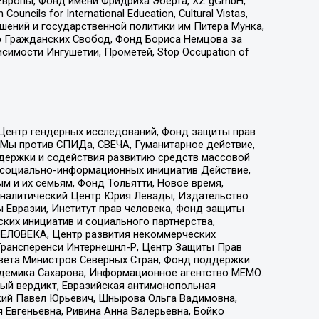
Европы, Фонд имени Фридриха Эберта, XZ gGmbH,
ls for International Education, Cultural Vistas,
ошений и государственной политики им Питера Мунка,
 Гражданских Свобод, Фонд Бориса Немцова за
имости Ингушетии, Прометей, Stop Occupation of
 Центр гендерных исследований, Фонд защиты прав
 Мы против СПИДа, СВЕЧА, Гуманитарное действие,
ддержки и содействия развитию средств массовой
р социально-информационных инициатив Действие,
 и их семьям, Фонд Тольятти, Новое время,
, Аналитический Центр Юрия Левады, Издательство
 Евразии, Институт прав человека, Фонд защиты
ких инициатив и социального партнерства,
ЕЛОВЕКА, Центр развития некоммерческих
 Трансперенси Интернешнл-Р, Центр Защиты Прав
овета Министров Северных Стран, Фонд поддержки
адемика Сахарова, Информационное агентство МЕМО.
ый вердикт, Евразийская антимонопольная
кий Павел Юрьевич, Шнырова Ольга Вадимовна,
 Евгеньевна, Ривина Анна Валерьевна, Бойко