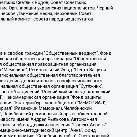
етских Светлых Родов, Совет Советских
ение Организации украинских националистов, Черный
ическое Движение Весна, Верховный Совет
ельный комитет совета народных депутатов
ции социально-правовых программ "Лилит", Дальневосточное общественное движение "Маяк", Санкт-Петербургская ЛГБТ-инициативная группа "Выход", Инициативная группа ЛГБТ+ "Реверс", Алексеев Андрей Викторович, Бекбулатова Таисия Львовна, Беляев Иван Михайлович, Владыкина Елена Сергеевна, Гельман Марат Александрович, Никульшина Вероника Юрьевна, Толоконникова Надежда Андреевна, Шендерович Виктор Анатольевич, Общество с ограниченной ответственностью "Данное сообщение", Общество с ограниченной ответственностью Издательский дом "Новая глава", Айнбиндер Александра Александровна, Московский комьюнити-центр для ЛГБТ+инициатив, Благотворительный фонд развития филантропии, Deutsche Welle (Германия, Kurt-Schumacher-Strasse 3, 53113 Bonn), Борзунова Мария Михайловна, Воробьев Виктор Викторович, Голубева Анна Львовна, Константинова Алла Михайловна, Малкова Ирина Владимировна, Мурадов Мурад Абдулгалимович, Осетинская Елизавета Николаевна, Понасенков Евгений Николаевич, Ганапольский Матвей Юрьевич, Киселев Евгений Алексеевич, Борухович Ирина Григорьевна, Дремин Иван Тимофеевич, Дубровский Дмитрий Викторович, Красноярская региональная общественная организация поддержки и развития альтернативных образовательных технологий и межкультурных коммуникаций "ИНТЕРРА", Маяковская Екатерина Алексеевна, Фейгин Марк Захарович, Филимонов Андрей Викторович, Дзугкоева Регина Николаевна, Доброхотов Роман Александрович, Дудь Юрий Александрович, Елкин Сергей Владимирович, Кругликов Кирилл Игоревич, Сабунаева Мария Леонидовна, Семенов Алексей Владимирович, Шаинян Карен Багратович, Шульман Екатерина Михайловна, Асафьев Артур Валерьевич, Вахштайн Виктор Семенович, Венедиктов Алексей Алексеевич, Лушникова Екатерина Евгеньевна, Волков Леонид Михайлович, Невзоров Александр Глебович, Пархоменко Сергей Борисович, Сироткин Ярослав Николаевич, Кара-Мурза Владимир Владимирович, Баранова Наталья Владимировна, Гозман Леонид Яковлевич, Кагарлицкий Борис Юльевич, Климарев Михаил Валерьевич, Милов Владимир Станиславович, Автономная некоммерческая организация Краснодарский центр современного искусства "Типография", Моргенштерн Алишер Тагирович, Соболь Любовь Эдуардовна, Общество с ограниченной ответственностью "ЛИЗА НОРМ", Каспаров Гарри Кимович, Ходорковский Михаил Борисович, Общество с ограниченной ответственностью "Апрельские тезисы", Данилович Ирина Брониславовна, Кашин Олег Владимирович, Петров Николай Владимирович, Пивоваров Алексей Владимирович, Соколов Михаил Владимирович, Цветкова Юлия Владимировна, Чичваркин Евгений Александрович, Комитет против пыток/Команда против пыток, Общество с ограниченной ответственностью "Первый научный", Общество с ограниченной ответственностью "Вертолет и ко", Белоцерковская Вероника Борисовна, Кац Максим Евгеньевич, Лазарева Татьяна Юрьевна, Шаведдинов Руслан Табризович, Яшин Илья Валерьевич, Общество с ограниченной ответственностью "Иноагент ААВ", Алешковский Дмитрий Петрович, Альбац Евгения Марковна, Быков Дмитрий Львович, Галямина Юлия Евгеньевна, Лойко Сергей Леонидович, Мартынов Кирилл Константинович, Медведев Сергей Александрович, Крашенинников Федор Геннадиевич, Гордеева Катерина Вл