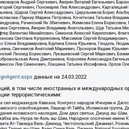
Пивоваров Андрей Сергеевич, Аверин Виталий Евгеньевич, Бара
горий Сергеевич, Пономарев Лев Александрович, Каргалицкий 
ньевна, Щаров Сергей Алексадрович, Цирульников Борис Альбер
ислакова-Паркер Марина Петровна, Кочеткова Татьяна Владими
сандровна, Рачинский Ян Збигневич, Жемкова Елена Борисовна,
лана Сергеевна, Аверин Владимир Анатольевич, Щур Татьяна М
фтер Валентин Михайлович, Симонов Алексей Кириллович, Флиг
женова Светлана Куприяновна, Максимов Сергей Владимирович, 
кс Елена Владимировна, Буртина Елена Юрьевна, Гендель Людм
евна, Свечников Анатолий Мариевич, Прохоров Вадим Юрьевич
инский Леонид Борисович, Лукашевский Сергей Маркович, Бахм
Добровольская Анна Дмитриевна, Королева Александра Евгенье
евинсон Лев Семенович, Локшина Татьяна Иосифовна, Орлов Ол
ignAgent.aspx
данные на
24.03.2022
ций, в том числе иностранных и международных ор
ции террористическими:
ил моджахедов Кавказа, Конгресс народов Ичкерии и Дагеста
ламского освобождения, Лашкар-И-Тайба, Исламская группа, Дв
ения исламского наследия, Дом двух святых, Джунд аш-Шам, 
жабха аль-Нусра ли-Ахль аш-Шам, Народное ополчение имени К.
ата Ат-Тавхида Валь-Джихад, Чистопольский Джамаат, Рохнам
ят Тахрир аш-Шам, Ахлю Сунна Валь Джамаа, National Socialism