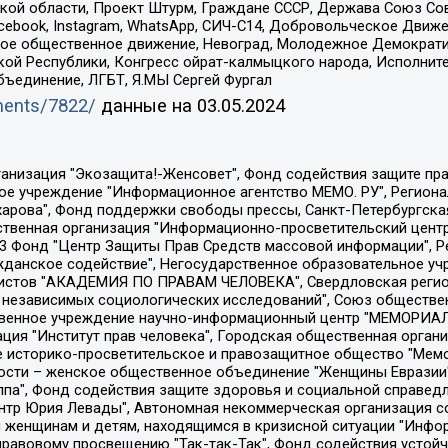
ой области, Проект Штурм, Граждане СССР, Держава Союз Сов
Facebook, Instagram, WhatsApp, СИЧ-С14, Добровольческое Движ
ское общественное движение, Невоград, Молодежное Демократ
ой Республики, Конгресс ойрат-калмыцкого народа, Исполнит
бъединение, ЛГБТ, Я.МЫ Сергей Фургал
uments/7822/
данные на
03.05.2024
Общество с ограниченной ответственностью "Радио Свободная Европа/Радио Свобода", Чешское информационное агентство "MEDIUM-ORIENT", Красноярская региональная общественная организация "Мы против СПИДа", Камалягин Денис Николаевич, Маркелов Сергей Евгеньевич, Пономарев Лев Александрович, Савицкая Людмила Алексеевна, Автономная некоммерческая организация "Центр по работе с проблемой насилия "НАСИЛИЮ.НЕТ", Межрегиональный профессиональный союз работников здравоохранения "Альянс врачей", Юридическое лицо, зарегистрированное в Латвийской Республике, SIA "Medusa Project" (регистрационный номер 40103797863, дата регистрации 10.06.2014), Некоммерческая организация "Фонд по борьбе с коррупцией", Автономная некоммерческая организация "Институт права и публичной политики", Баданин Роман Сергеевич, Гликин Максим Александрович, Железнова Мария Михайловна, Лукьянова Юлия Сергеевна, Маетная Елизавета Витальевна, Маняхин Петр Борисович, Чуракова Ольга Владимировна, Ярош Юлия Петровна, Юридическое лицо "The Insider SIA", зарегистрированное в Риге, Латвийская Республика (дата регистрации 26.06.2015), являющееся администратором доменного имени интернет-издания "The Insider SIA", https://theins.ru, Постернак Алексей Евгеньевич, Рубин Михаил Аркадьевич, Анин Роман Александрович, Юридическое лицо Istories fonds, зарегистрированное в Латвийской Республике (регистрационный номер 50008295751, дата регистрации 24.02.2020), Великовский Дмитрий Александрович, Долинина Ирина Николаевна, Мароховская Алеся Алексеевна, Шлейнов Роман Юрьевич, Шмагун Олеся Валентиновна, Общество с ограниченной ответственностью "Альтаир 2021", Общество с ограниченной ответственностью "Вега 2021", Общество с ограниченной ответственностью "Главный редактор 2021", Общество с ограниченной ответственностью "Ромашки монолит", Важенков Артем Валерьевич, Ивановская областная общественная организация "Центр гендерных исследований", Гурман Юрий Альбертович, Медиапроект "ОВД-Инфо", Егоров Владимир Владимирович, Жилинский Владимир Александрович, Общество с ограниченной ответственностью "ЗП", Иванова София Юрьевна, Карезина Инна Павловна, Кильтау Екатерина Викторовна, Петров Алексей Викторович, Пискунов Сергей Евгеньевич, Смирнов Сергей Сергеевич, Тихонов Михаил Сергеевич, Общество с ограниченной ответственностью "ЖУРНАЛИСТ-ИНОСТРАННЫЙ АГЕНТ", Арапова Галина Юрьевна, Вольтская Татьяна Анатольевна, Американская компания "Mason G.E.S. Anonymous Foundation" (США), являющаяся владельцем интернет-издания https://mnews.world/, Компания "Stichting Bellingcat", зарегистрированная в Нидерландах (дата регистрации 11.07.2018), Захаров Андрей Вячеславович, Клепиковская Екатерина Дмитриевна, Общество с ограниченной ответственностью "МЕМО", Перл Роман Александрович, Симонов Евгений Алексеевич, Соловьева Елена Анатольевна, Сотников Даниил Владимирович, Сурначева Елизавета Дмитриевна, Автономная некоммерческая организация по защите прав человека и информированию населения "Якутия – Наше Мнение", Общество с ограниченной ответственностью "Москоу диджитал медиа", с 26.01.2023 Общество с ограниченной ответственностью "Чайка Белые сады", Ветошкина Валерия Валерьевна, Заговора Максим Александрович, Межрегиональное общественное движение "Российская ЛГБТ - сеть", Оленичев Максим Владимирович, Павлов Иван Юрьевич, Скворцова Елена Сергеевна, Общество с ограниченной ответственностью "Как бы инагент", Кочетков Игорь Викторович, Общество с ограниченной ответственностью "Честные выборы", Еланчик Олег Александрович, Общество с ограниченной ответственностью "Нобелевский призыв", Гималова Регина Эмилевна, Григорьев Андрей Валерьевич, Григорьева Алина Александровна, Ассоциация по содействию защите прав призывников, альтернативнослужащих и военнослужащих "Правозащитная группа "Гражданин.Армия.Право", Хисамова Регина Фаритовна, Автономная некоммерческая организация по реализа