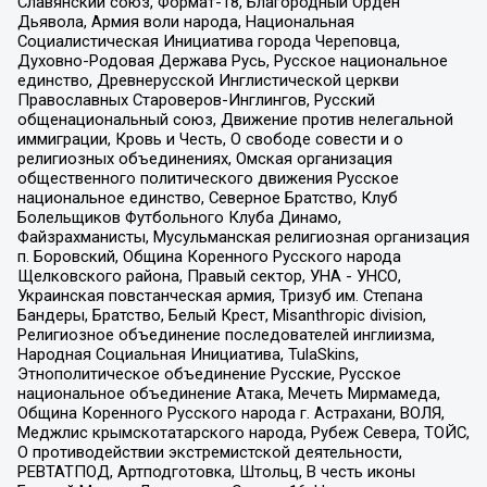
Славянский союз, Формат-18, Благородный Орден
Дьявола, Армия воли народа, Национальная
Социалистическая Инициатива города Череповца,
Духовно-Родовая Держава Русь, Русское национальное
единство, Древнерусской Инглистической церкви
Православных Староверов-Инглингов, Русский
общенациональный союз, Движение против нелегальной
иммиграции, Кровь и Честь, О свободе совести и о
религиозных объединениях, Омская организация
общественного политического движения Русское
национальное единство, Северное Братство, Клуб
Болельщиков Футбольного Клуба Динамо,
Файзрахманисты, Мусульманская религиозная организация
п. Боровский, Община Коренного Русского народа
Щелковского района, Правый сектор, УНА - УНСО,
Украинская повстанческая армия, Тризуб им. Степана
Бандеры, Братство, Белый Крест, Misanthropic division,
Религиозное объединение последователей инглиизма,
Народная Социальная Инициатива, TulaSkins,
Этнополитическое объединение Русские, Русское
национальное объединение Атака, Мечеть Мирмамеда,
Община Коренного Русского народа г. Астрахани, ВОЛЯ,
Меджлис крымскотатарского народа, Рубеж Севера, ТОЙС,
О противодействии экстремистской деятельности,
РЕВТАТПОД, Артподготовка, Штольц, В честь иконы