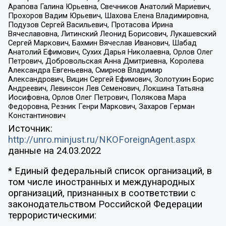
Арапова Галина Юрьевна, Свечников Анатолий Мариевич,
Прохоров Вадим Юрьевич, Шахова Елена Владимировна,
Подузов Сергей Васильевич, Протасова Ирина
Вячеславовна, Литинский Леонид Борисович, Лукашевский
Сергей Маркович, Бахмин Вячеслав Иванович, Шабад
Анатолий Ефимович, Сухих Дарья Николаевна, Орлов Олег
Петрович, Добровольская Анна Дмитриевна, Королева
Александра Евгеньевна, Смирнов Владимир
Александрович, Вицин Сергей Ефимович, Золотухин Борис
Андреевич, Левинсон Лев Семенович, Локшина Татьяна
Иосифовна, Орлов Олег Петрович, Полякова Мара
Федоровна, Резник Генри Маркович, Захаров Герман
Константинович
Источник:
http://unro.minjust.ru/NKOForeignAgent.aspx
данные на
24.03.2022
* Единый федеральный список организаций, в
том числе иностранных и международных
организаций, признанных в соответствии с
законодательством Российской Федерации
террористическими: