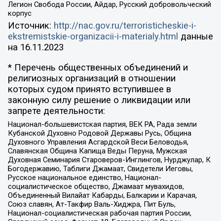
Легион Свобода России, Айдар, Русский добровольческий
корпус
Источник:
http://nac.gov.ru/terroristicheskie-i-
ekstremistskie-organizacii-i-materialy.html
данные
на
16.11.2023
* Перечень общественных объединений и
религиозных организаций в отношении
которых судом принято вступившее в
законную силу решение о ликвидации или
запрете деятельности:
Национал-большевистская партия, ВЕК РА, Рада земли
Кубанской Духовно Родовой Державы Русь, Община
Духовного Управления Асгардской Веси Беловодья,
Славянская Община Капища Веды Перуна, Мужская
Духовная Семинария Староверов-Инглингов, Нурджулар, К
Богодержавию, Таблиги Джамаат, Свидетели Иеговы,
Русское национальное единство, Национал-
социалистическое общество, Джамаат мувахидов,
Объединенный Вилайат Кабарды, Балкарии и Карачая,
Союз славян, Ат-Такфир Валь-Хиджра, Пит Буль,
Национал-социалистическая рабочая партия России,