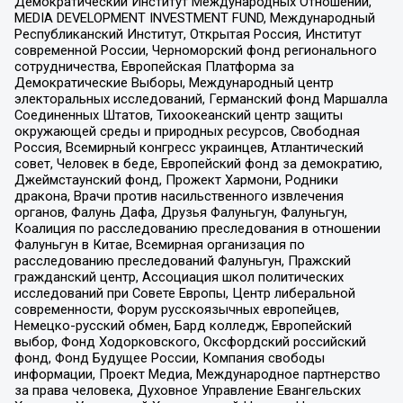
Демократический Институт Международных Отношений,
MEDIA DEVELOPMENT INVESTMENT FUND, Международный
Республиканский Институт, Открытая Россия, Институт
современной России, Черноморский фонд регионального
сотрудничества, Европейская Платформа за
Демократические Выборы, Международный центр
электоральных исследований, Германский фонд Маршалла
Соединенных Штатов, Тихоокеанский центр защиты
окружающей среды и природных ресурсов, Свободная
Россия, Всемирный конгресс украинцев, Атлантический
совет, Человек в беде, Европейский фонд за демократию,
Джеймстаунский фонд, Прожект Хармони, Родники
дракона, Врачи против насильственного извлечения
органов, Фалунь Дафа, Друзья Фалуньгун, Фалуньгун,
Коалиция по расследованию преследования в отношении
Фалуньгун в Китае, Всемирная организация по
расследованию преследований Фалуньгун, Пражский
гражданский центр, Ассоциация школ политических
исследований при Совете Европы, Центр либеральной
современности, Форум русскоязычных европейцев,
Немецко-русский обмен, Бард колледж, Европейский
выбор, Фонд Ходорковского, Оксфордский российский
фонд, Фонд Будущее России, Компания свободы
информации, Проект Медиа, Международное партнерство
за права человека, Духовное Управление Евангельских