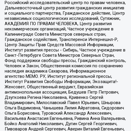
Российский исследовательский центр по правам человека,
Дальневосточный центр развития гражданских инициатив
и социального партнерства, Гражданское действие, Центр
независимых социологических исследований, Сутяжник,
АКАДЕМИЯ ПО ПРАВАМ ЧЕЛОВЕКА, Центр развития
некоммерческих организаций, Частное учреждение в
Калининграде Совета Министров северных стран,
Гражданское содействие, Трансперенси Интернешнл-Р,
Центр Защиты Прав Средств Массовой Информации,
Институт развития прессы - Сибирь, Частное учреждение в
Санкт-Петербурге Совета Министров Северных Стран,
Фонд поддержки свободы прессы, Гражданский контроль,
Человек и Закон, Общественная комиссия по сохранению
наследия академика Сахарова, Информационное
агентство МЕМО. РУ, Институт региональной прессы,
Институт Развития Свободы Информации, Экозащита!-
Женсовет, Общественный вердикт, Евразийская
антимонопольная ассоциация, Бедушев Петр Петрович,
Дзугкоева Регина Николаевна, Кривенко Сергей
Владимирович, Милославский Павел Юрьевич, Шнырова
Ольга Вадимовна, Чанышева Лилия Айратовна, Сидорович
Ольга Борисовна, Туровский Александр Алексеевич,
Васильева Анастасия Евгеньевна, Ривина Анна Валерьевна,
Бойко Анатолий Николаевич, Дугин Сергей Георгиевич,
Пивоваров Андрей Сергеевич, Аверин Виталий Евгеньевич,