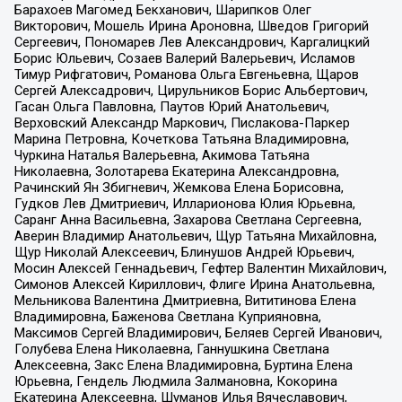
Барахоев Магомед Бекханович, Шарипков Олег
Викторович, Мошель Ирина Ароновна, Шведов Григорий
Сергеевич, Пономарев Лев Александрович, Каргалицкий
Борис Юльевич, Созаев Валерий Валерьевич, Исламов
Тимур Рифгатович, Романова Ольга Евгеньевна, Щаров
Сергей Алексадрович, Цирульников Борис Альбертович,
Гасан Ольга Павловна, Паутов Юрий Анатольевич,
Верховский Александр Маркович, Пислакова-Паркер
Марина Петровна, Кочеткова Татьяна Владимировна,
Чуркина Наталья Валерьевна, Акимова Татьяна
Николаевна, Золотарева Екатерина Александровна,
Рачинский Ян Збигневич, Жемкова Елена Борисовна,
Гудков Лев Дмитриевич, Илларионова Юлия Юрьевна,
Саранг Анна Васильевна, Захарова Светлана Сергеевна,
Аверин Владимир Анатольевич, Щур Татьяна Михайловна,
Щур Николай Алексеевич, Блинушов Андрей Юрьевич,
Мосин Алексей Геннадьевич, Гефтер Валентин Михайлович,
Симонов Алексей Кириллович, Флиге Ирина Анатольевна,
Мельникова Валентина Дмитриевна, Вититинова Елена
Владимировна, Баженова Светлана Куприяновна,
Максимов Сергей Владимирович, Беляев Сергей Иванович,
Голубева Елена Николаевна, Ганнушкина Светлана
Алексеевна, Закс Елена Владимировна, Буртина Елена
Юрьевна, Гендель Людмила Залмановна, Кокорина
Екатерина Алексеевна, Шуманов Илья Вячеславович,