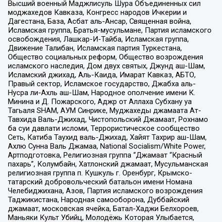
Высший военный Маджлисуль Шура Объединенных сил
моджахедов Кавказа, Конгресс народов Ичкерии и
Дагестана, База, Асбат аль-Ансар, Священная война,
Исламская группа, Братья-мусульмане, Партия исламского
освобождения, Лашкар-И-Тайба, Исламская группа,
Движение Талибан, Исламская партия Туркестана,
Общество социальных реформ, Общество возрождения
исламского наследия, Дом двух святых, Джунд аш-Шам,
Исламский джихад, Аль-Каида, Имарат Кавказ, АБТО,
Правый сектор, Исламское государство, Джабха аль-
Нусра ли-Ахль аш-Шам, Народное ополчение имени К.
Минина и Д. Пожарского, Аджр от Аллаха Субхану уа
Тагьаля SHAM, АУМ Синрике, Муджахеды джамаата Ат-
Тавхида Валь-Джихад, Чистопольский Джамаат, Рохнамо
ба суи давлати исломи, Террористическое сообщество
Сеть, Катиба Таухид валь-Джихад, Хайят Тахрир аш-Шам,
Ахлю Сунна Валь Джамаа, National Socialism/White Power,
Артподготовка, Религиозная группа “Джамаат “Красный
пахарь”, Колумбайн, Хатлонский джамаат, Мусульманская
религиозная группа п. Кушкуль г. Оренбург, Крымско-
татарский добровольческий батальон имени Номана
Челебиджихана, Азов, Партия исламского возрождения
Таджикистана, Народная самооборона, Дуббайский
джамаат, московская ячейка, Батал-Хаджи Белхороев,
Маньяки Культ Убийц, Молодёжь Которая Улыбается,