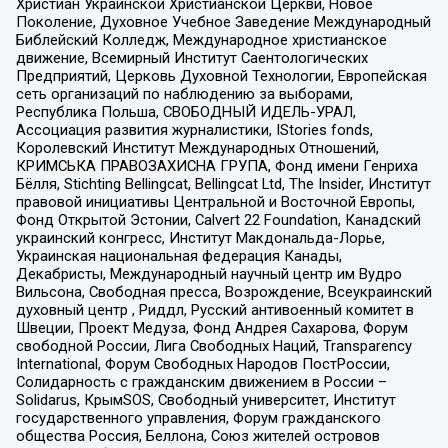
Христиан Украинской Христианской Церкви, Новое
Поколение, Духовное Учебное Заведение Международный
Библейский Колледж, Международное христианское
движение, Всемирный Институт Саентологических
Предприятий, Церковь Духовной Технологии, Европейская
сеть организаций по наблюдению за выборами,
Республика Польша, СВОБОДНЫЙ ИДЕЛЬ-УРАЛ,
Ассоциация развития журналистики, IStories fonds,
Королевский Институт Международных Отношений,
КРИМСЬКА ПРАВОЗАХИСНА ГРУПА, Фонд имени Генриха
Бёлля, Stichting Bellingcat, Bellingcat Ltd, The Insider, Институт
правовой инициативы Центральной и Восточной Европы,
Фонд Открытой Эстонии, Calvert 22 Foundation, Канадский
украинский конгресс, Институт Макдональда-Лорье,
Украинская национальная федерация Канады,
Декабристы, Международный научный центр им Вудро
Вильсона, Свободная пресса, Возрождение, Всеукраинский
духовный центр , Риддл, Русский антивоенный комитет в
Швеции, Проект Медуза, Фонд Андрея Сахарова, Форум
свободной России, Лига Свободных Наций, Transparеncy
International, Форум Свободных Народов ПостРоссии,
Солидарность с гражданским движением в России –
Solidarus, КрымSOS, Свободный университет, Институт
государственного управления, Форум гражданского
общества Россия, Беллона, Союз жителей островов