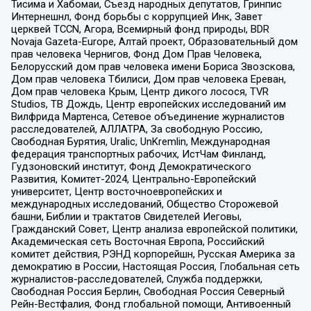
Тисима и Хабомаи, Съезд народных депутатов, Гринпис
Интернешнл, Фонд борьбы с коррупцией Инк, Завет
церквей TCCN, Агора, Всемирный фонд природы, BDR
Novaja Gazeta-Europe, Алтай проект, Образовательный дом
прав человека Чернигов, Фонд Дом Прав Человека,
Белорусский дом прав человека имени Бориса Звозскова,
Дом прав человека Тбилиси, Дом прав человека Ереван,
Дом прав человека Крым, Центр дикого лосося, TVR
Studios, ТВ Дождь, Центр европейских исследований им
Вилфрида Мартенса, Сетевое объединение журналистов
расследователей, АЛЛАТРА, За свободную Россию,
Свободная Бурятия, Uralic, UnKremlin, Международная
федерация транспортных рабочих, ИстЧам Финланд,
Гудзоновский институт, Фонд Демократического
Развития, Комитет-2024, Центрально-Европейский
университет, Центр восточноевропейских и
международных исследований, Общество Сторожевой
башни, Библии и трактатов Свидетелей Иеговы,
Гражданский Совет, Центр анализа европейской политики,
Академическая сеть Восточная Европа, Российский
комитет действия, РЭНД корпорейшн, Русская Америка за
демократию в России, Настоящая Россия, Глобальная сеть
журналистов-расследователей, Служба поддержки,
Свободная Россия Берлин, Свободная Россия Северный
Рейн-Вестфалия, Фонд глобальной помощи, Антивоенный