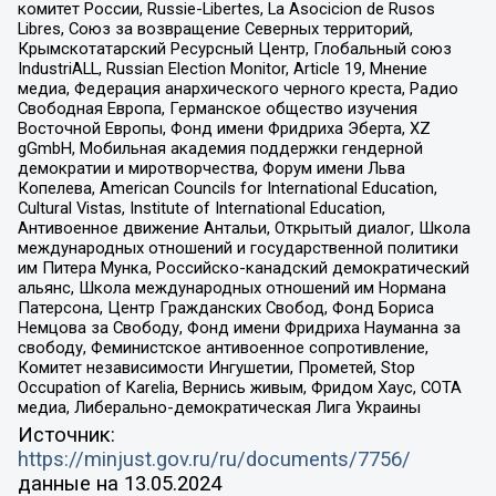
комитет России, Russie-Libertes, La Asocicion de Rusos
Libres, Союз за возвращение Северных территорий,
Крымскотатарский Ресурсный Центр, Глобальный союз
IndustriALL, Russian Election Monitor, Article 19, Мнение
медиа, Федерация анархического черного креста, Радио
Свободная Европа, Германское общество изучения
Восточной Европы, Фонд имени Фридриха Эберта, XZ
gGmbH, Мобильная академия поддержки гендерной
демократии и миротворчества, Форум имени Льва
Копелева, American Councils for International Education,
Cultural Vistas, Institute of International Education,
Антивоенное движение Антальи, Открытый диалог, Школа
международных отношений и государственной политики
им Питера Мунка, Российско-канадский демократический
альянс, Школа международных отношений им Нормана
Патерсона, Центр Гражданских Свобод, Фонд Бориса
Немцова за Свободу, Фонд имени Фридриха Науманна за
свободу, Феминистское антивоенное сопротивление,
Комитет независимости Ингушетии, Прометей, Stop
Occupation of Karelia, Вернись живым, Фридом Хаус, СОТА
медиа, Либерально-демократическая Лига Украины
Источник:
https://minjust.gov.ru/ru/documents/7756/
данные на
13.05.2024