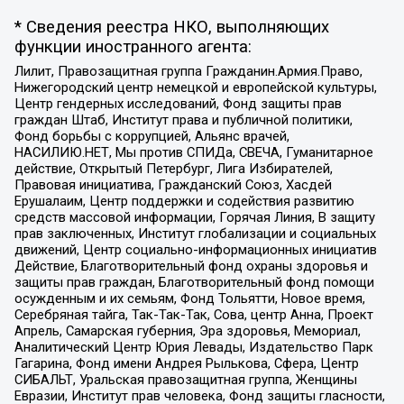
* Сведения реестра НКО, выполняющих
функции иностранного агента:
Лилит, Правозащитная группа Гражданин.Армия.Право,
Нижегородский центр немецкой и европейской культуры,
Центр гендерных исследований, Фонд защиты прав
граждан Штаб, Институт права и публичной политики,
Фонд борьбы с коррупцией, Альянс врачей,
НАСИЛИЮ.НЕТ, Мы против СПИДа, СВЕЧА, Гуманитарное
действие, Открытый Петербург, Лига Избирателей,
Правовая инициатива, Гражданский Союз, Хасдей
Ерушалаим, Центр поддержки и содействия развитию
средств массовой информации, Горячая Линия, В защиту
прав заключенных, Институт глобализации и социальных
движений, Центр социально-информационных инициатив
Действие, Благотворительный фонд охраны здоровья и
защиты прав граждан, Благотворительный фонд помощи
осужденным и их семьям, Фонд Тольятти, Новое время,
Серебряная тайга, Так-Так-Так, Сова, центр Анна, Проект
Апрель, Самарская губерния, Эра здоровья, Мемориал,
Аналитический Центр Юрия Левады, Издательство Парк
Гагарина, Фонд имени Андрея Рылькова, Сфера, Центр
СИБАЛЬТ, Уральская правозащитная группа, Женщины
Евразии, Институт прав человека, Фонд защиты гласности,