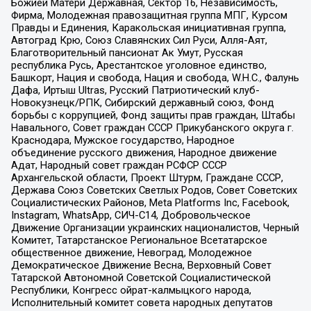
Божией Матери Державная, Сектор 16, Независимость,
Фирма, Молодежная правозащитная группа МПГ, Курсом
Правды и Единения, Каракольская инициативная группа,
Автоград Крю, Союз Славянских Сил Руси, Алля-Аят,
Благотворительный пансионат Ак Умут, Русская
республика Русь, Арестантское уголовное единство,
Башкорт, Нация и свобода, Нация и свобода, W.H.С., Фалунь
Дафа, Иртыш Ultras, Русский Патриотический клуб-
Новокузнецк/РПК, Сибирский державный союз, Фонд
борьбы с коррупцией, Фонд защиты прав граждан, Штабы
Навального, Совет граждан СССР Прикубанского округа г.
Краснодара, Мужское государство, Народное
объединение русского движения, Народное движение
Адат, Народный совет граждан РСФСР СССР
Архангельской области, Проект Штурм, Граждане СССР,
Держава Союз Советских Светлых Родов, Совет Советских
Социалистических Районов, Meta Platforms Inc, Facebook,
Instagram, WhatsApp, СИЧ-С14, Добровольческое
Движение Организации украинских националистов, Черный
Комитет, Татарстанское Региональное Всетатарское
общественное движение, Невоград, Молодежное
Демократическое Движение Весна, Верховный Совет
Татарской Автономной Советской Социалистической
Республики, Конгресс ойрат-калмыцкого народа,
Исполнительный комитет совета народных депутатов