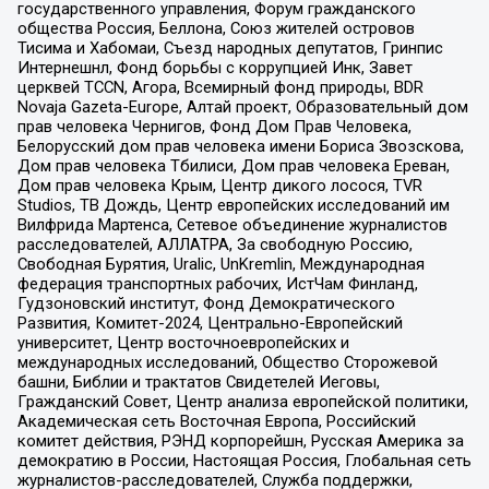
государственного управления, Форум гражданского
общества Россия, Беллона, Союз жителей островов
Тисима и Хабомаи, Съезд народных депутатов, Гринпис
Интернешнл, Фонд борьбы с коррупцией Инк, Завет
церквей TCCN, Агора, Всемирный фонд природы, BDR
Novaja Gazeta-Europe, Алтай проект, Образовательный дом
прав человека Чернигов, Фонд Дом Прав Человека,
Белорусский дом прав человека имени Бориса Звозскова,
Дом прав человека Тбилиси, Дом прав человека Ереван,
Дом прав человека Крым, Центр дикого лосося, TVR
Studios, ТВ Дождь, Центр европейских исследований им
Вилфрида Мартенса, Сетевое объединение журналистов
расследователей, АЛЛАТРА, За свободную Россию,
Свободная Бурятия, Uralic, UnKremlin, Международная
федерация транспортных рабочих, ИстЧам Финланд,
Гудзоновский институт, Фонд Демократического
Развития, Комитет-2024, Центрально-Европейский
университет, Центр восточноевропейских и
международных исследований, Общество Сторожевой
башни, Библии и трактатов Свидетелей Иеговы,
Гражданский Совет, Центр анализа европейской политики,
Академическая сеть Восточная Европа, Российский
комитет действия, РЭНД корпорейшн, Русская Америка за
демократию в России, Настоящая Россия, Глобальная сеть
журналистов-расследователей, Служба поддержки,