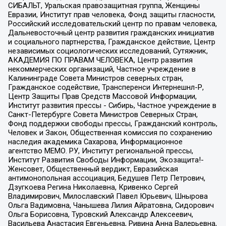
СИБАЛЬТ, Уральская правозащитная группа, Женщины
Евразии, Институт прав человека, Фонд защиты гласности,
Российский исследовательский центр по правам человека,
Дальневосточный центр развития гражданских инициатив
и социального партнерства, Гражданское действие, Центр
независимых социологических исследований, Сутяжник,
АКАДЕМИЯ ПО ПРАВАМ ЧЕЛОВЕКА, Центр развития
некоммерческих организаций, Частное учреждение в
Калининграде Совета Министров северных стран,
Гражданское содействие, Трансперенси Интернешнл-Р,
Центр Защиты Прав Средств Массовой Информации,
Институт развития прессы - Сибирь, Частное учреждение в
Санкт-Петербурге Совета Министров Северных Стран,
Фонд поддержки свободы прессы, Гражданский контроль,
Человек и Закон, Общественная комиссия по сохранению
наследия академика Сахарова, Информационное
агентство МЕМО. РУ, Институт региональной прессы,
Институт Развития Свободы Информации, Экозащита!-
Женсовет, Общественный вердикт, Евразийская
антимонопольная ассоциация, Бедушев Петр Петрович,
Дзугкоева Регина Николаевна, Кривенко Сергей
Владимирович, Милославский Павел Юрьевич, Шнырова
Ольга Вадимовна, Чанышева Лилия Айратовна, Сидорович
Ольга Борисовна, Туровский Александр Алексеевич,
Васильева Анастасия Евгеньевна, Ривина Анна Валерьевна,