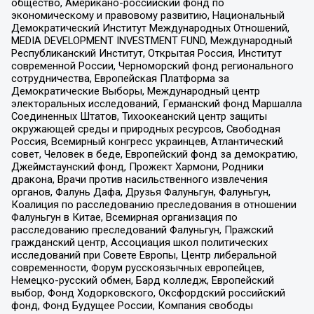
общество, Американо-российский фонд по
экономическому и правовому развитию, Национальный
Демократический Институт Международных Отношений,
MEDIA DEVELOPMENT INVESTMENT FUND, Международный
Республиканский Институт, Открытая Россия, Институт
современной России, Черноморский фонд регионального
сотрудничества, Европейская Платформа за
Демократические Выборы, Международный центр
электоральных исследований, Германский фонд Маршалла
Соединенных Штатов, Тихоокеанский центр защиты
окружающей среды и природных ресурсов, Свободная
Россия, Всемирный конгресс украинцев, Атлантический
совет, Человек в беде, Европейский фонд за демократию,
Джеймстаунский фонд, Прожект Хармони, Родники
дракона, Врачи против насильственного извлечения
органов, Фалунь Дафа, Друзья Фалуньгун, Фалуньгун,
Коалиция по расследованию преследования в отношении
Фалуньгун в Китае, Всемирная организация по
расследованию преследований Фалуньгун, Пражский
гражданский центр, Ассоциация школ политических
исследований при Совете Европы, Центр либеральной
современности, Форум русскоязычных европейцев,
Немецко-русский обмен, Бард колледж, Европейский
выбор, Фонд Ходорковского, Оксфордский российский
фонд, Фонд Будущее России, Компания свободы