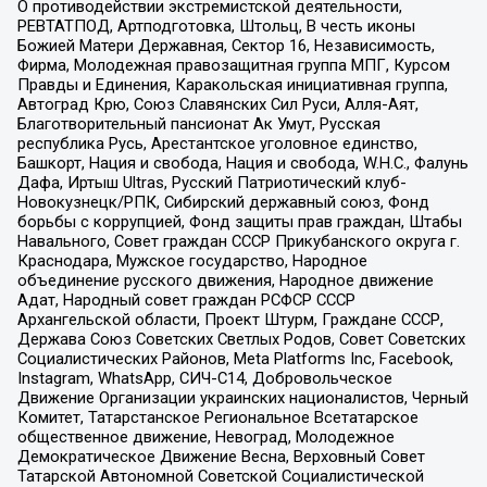
О противодействии экстремистской деятельности,
РЕВТАТПОД, Артподготовка, Штольц, В честь иконы
Божией Матери Державная, Сектор 16, Независимость,
Фирма, Молодежная правозащитная группа МПГ, Курсом
Правды и Единения, Каракольская инициативная группа,
Автоград Крю, Союз Славянских Сил Руси, Алля-Аят,
Благотворительный пансионат Ак Умут, Русская
республика Русь, Арестантское уголовное единство,
Башкорт, Нация и свобода, Нация и свобода, W.H.С., Фалунь
Дафа, Иртыш Ultras, Русский Патриотический клуб-
Новокузнецк/РПК, Сибирский державный союз, Фонд
борьбы с коррупцией, Фонд защиты прав граждан, Штабы
Навального, Совет граждан СССР Прикубанского округа г.
Краснодара, Мужское государство, Народное
объединение русского движения, Народное движение
Адат, Народный совет граждан РСФСР СССР
Архангельской области, Проект Штурм, Граждане СССР,
Держава Союз Советских Светлых Родов, Совет Советских
Социалистических Районов, Meta Platforms Inc, Facebook,
Instagram, WhatsApp, СИЧ-С14, Добровольческое
Движение Организации украинских националистов, Черный
Комитет, Татарстанское Региональное Всетатарское
общественное движение, Невоград, Молодежное
Демократическое Движение Весна, Верховный Совет
Татарской Автономной Советской Социалистической