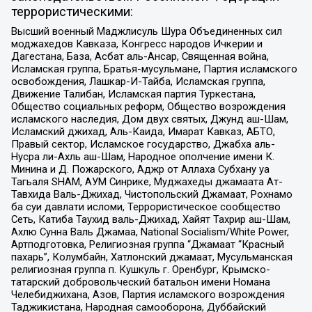
террористическими:
Высший военный Маджлисуль Шура Объединенных сил
моджахедов Кавказа, Конгресс народов Ичкерии и
Дагестана, База, Асбат аль-Ансар, Священная война,
Исламская группа, Братья-мусульмане, Партия исламского
освобождения, Лашкар-И-Тайба, Исламская группа,
Движение Талибан, Исламская партия Туркестана,
Общество социальных реформ, Общество возрождения
исламского наследия, Дом двух святых, Джунд аш-Шам,
Исламский джихад, Аль-Каида, Имарат Кавказ, АБТО,
Правый сектор, Исламское государство, Джабха аль-
Нусра ли-Ахль аш-Шам, Народное ополчение имени К.
Минина и Д. Пожарского, Аджр от Аллаха Субхану уа
Тагьаля SHAM, АУМ Синрике, Муджахеды джамаата Ат-
Тавхида Валь-Джихад, Чистопольский Джамаат, Рохнамо
ба суи давлати исломи, Террористическое сообщество
Сеть, Катиба Таухид валь-Джихад, Хайят Тахрир аш-Шам,
Ахлю Сунна Валь Джамаа, National Socialism/White Power,
Артподготовка, Религиозная группа “Джамаат “Красный
пахарь”, Колумбайн, Хатлонский джамаат, Мусульманская
религиозная группа п. Кушкуль г. Оренбург, Крымско-
татарский добровольческий батальон имени Номана
Челебиджихана, Азов, Партия исламского возрождения
Таджикистана, Народная самооборона, Дуббайский