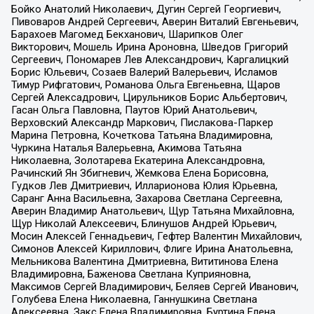
Бойко Анатолий Николаевич, Дугин Сергей Георгиевич,
Пивоваров Андрей Сергеевич, Аверин Виталий Евгеньевич,
Барахоев Магомед Бекханович, Шарипков Олег
Викторович, Мошель Ирина Ароновна, Шведов Григорий
Сергеевич, Пономарев Лев Александрович, Каргалицкий
Борис Юльевич, Созаев Валерий Валерьевич, Исламов
Тимур Рифгатович, Романова Ольга Евгеньевна, Щаров
Сергей Алексадрович, Цирульников Борис Альбертович,
Гасан Ольга Павловна, Паутов Юрий Анатольевич,
Верховский Александр Маркович, Пислакова-Паркер
Марина Петровна, Кочеткова Татьяна Владимировна,
Чуркина Наталья Валерьевна, Акимова Татьяна
Николаевна, Золотарева Екатерина Александровна,
Рачинский Ян Збигневич, Жемкова Елена Борисовна,
Гудков Лев Дмитриевич, Илларионова Юлия Юрьевна,
Саранг Анна Васильевна, Захарова Светлана Сергеевна,
Аверин Владимир Анатольевич, Щур Татьяна Михайловна,
Щур Николай Алексеевич, Блинушов Андрей Юрьевич,
Мосин Алексей Геннадьевич, Гефтер Валентин Михайлович,
Симонов Алексей Кириллович, Флиге Ирина Анатольевна,
Мельникова Валентина Дмитриевна, Вититинова Елена
Владимировна, Баженова Светлана Куприяновна,
Максимов Сергей Владимирович, Беляев Сергей Иванович,
Голубева Елена Николаевна, Ганнушкина Светлана
Алексеевна, Закс Елена Владимировна, Буртина Елена