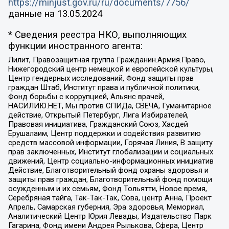
https://minjust.gov.ru/ru/documents/7756/
данные на
13.05.2024
* Сведения реестра НКО, выполняющих
функции иностранного агента:
Лилит, Правозащитная группа Гражданин.Армия.Право,
Нижегородский центр немецкой и европейской культуры,
Центр гендерных исследований, Фонд защиты прав
граждан Штаб, Институт права и публичной политики,
Фонд борьбы с коррупцией, Альянс врачей,
НАСИЛИЮ.НЕТ, Мы против СПИДа, СВЕЧА, Гуманитарное
действие, Открытый Петербург, Лига Избирателей,
Правовая инициатива, Гражданский Союз, Хасдей
Ерушалаим, Центр поддержки и содействия развитию
средств массовой информации, Горячая Линия, В защиту
прав заключенных, Институт глобализации и социальных
движений, Центр социально-информационных инициатив
Действие, Благотворительный фонд охраны здоровья и
защиты прав граждан, Благотворительный фонд помощи
осужденным и их семьям, Фонд Тольятти, Новое время,
Серебряная тайга, Так-Так-Так, Сова, центр Анна, Проект
Апрель, Самарская губерния, Эра здоровья, Мемориал,
Аналитический Центр Юрия Левады, Издательство Парк
Гагарина, Фонд имени Андрея Рылькова, Сфера, Центр