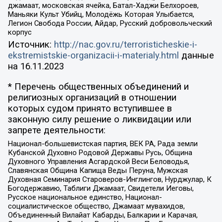
джамаат, московская ячейка, Батал-Хаджи Белхороев,
Маньяки Культ Убийц, Молодёжь Которая Улыбается,
Легион Свобода России, Айдар, Русский добровольческий
корпус
Источник:
http://nac.gov.ru/terroristicheskie-i-
ekstremistskie-organizacii-i-materialy.html
данные
на
16.11.2023
* Перечень общественных объединений и
религиозных организаций в отношении
которых судом принято вступившее в
законную силу решение о ликвидации или
запрете деятельности:
Национал-большевистская партия, ВЕК РА, Рада земли
Кубанской Духовно Родовой Державы Русь, Община
Духовного Управления Асгардской Веси Беловодья,
Славянская Община Капища Веды Перуна, Мужская
Духовная Семинария Староверов-Инглингов, Нурджулар, К
Богодержавию, Таблиги Джамаат, Свидетели Иеговы,
Русское национальное единство, Национал-
социалистическое общество, Джамаат мувахидов,
Объединенный Вилайат Кабарды, Балкарии и Карачая,