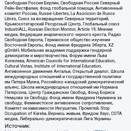
Свободная Россия Берлин, Свободная Россия Северный
Рейн-Вестфалия, Фонд глобальной помощи, Антивоенный
комитет России, Russie-Libertes, La Asocicion de Rusos
Libres, Союз за возвращение Северных территорий,
Крымскотатарский Ресурсный Центр, Глобальный союз
IndustriALL, Russian Election Monitor, Article 19, Мнение
медиа, Федерация анархического черного креста, Радио
Свободная Европа, Германское общество изучения
Восточной Европы, Фонд имени Фридриха Эберта, XZ
gGmbH, Мобильная академия поддержки гендерной
демократии и миротворчества, Форум имени Льва
Копелева, American Councils for International Education,
Cultural Vistas, Institute of International Education,
Антивоенное движение Антальи, Открытый диалог, Школа
международных отношений и государственной политики
им Питера Мунка, Российско-канадский демократический
альянс, Школа международных отношений им Нормана
Патерсона, Центр Гражданских Свобод, Фонд Бориса
Немцова за Свободу, Фонд имени Фридриха Науманна за
свободу, Феминистское антивоенное сопротивление,
Комитет независимости Ингушетии, Прометей, Stop
Occupation of Karelia, Вернись живым, Фридом Хаус, СОТА
медиа, Либерально-демократическая Лига Украины
Источник: