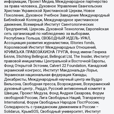
информации, Проект Медиа, Международное партнерство
за права человека, Духовное Управление Евангельских
Христиан Украинской Христианской Церкви, Новое
Поколение, Духовное Учебное Заведение Международный
Библейский Колледж, Международное христианское
движение, Всемирный Институт Саентологических
Предприятий, Церковь Духовной Технологии, Европейская
сеть организаций по наблюдению за выборами,
Республика Польша, СВОБОДНЫЙ ИДЕЛЬ-УРАЛ,
Ассоциация развития журналистики, IStories fonds,
Королевский Институт Международных Отношений,
КРИМСЬКА ПРАВОЗАХИСНА ГРУПА, Фонд имени Генриха
Бёлля, Stichting Bellingcat, Bellingcat Ltd, The Insider, Институт
правовой инициативы Центральной и Восточной Европы,
Фонд Открытой Эстонии, Calvert 22 Foundation, Канадский
украинский конгресс, Институт Макдональда-Лорье,
Украинская национальная федерация Канады,
Декабристы, Международный научный центр им Вудро
Вильсона, Свободная пресса, Возрождение, Всеукраинский
духовный центр , Риддл, Русский антивоенный комитет в
Швеции, Проект Медуза, Фонд Андрея Сахарова, Форум
свободной России, Лига Свободных Наций, Transparеncy
International, Форум Свободных Народов ПостРоссии,
Солидарность с гражданским движением в России –
Solidarus, КрымSOS, Свободный университет, Институт