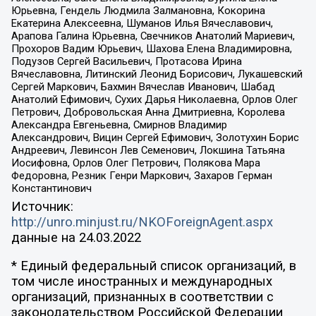
Юрьевна, Гендель Людмила Залмановна, Кокорина
Екатерина Алексеевна, Шуманов Илья Вячеславович,
Арапова Галина Юрьевна, Свечников Анатолий Мариевич,
Прохоров Вадим Юрьевич, Шахова Елена Владимировна,
Подузов Сергей Васильевич, Протасова Ирина
Вячеславовна, Литинский Леонид Борисович, Лукашевский
Сергей Маркович, Бахмин Вячеслав Иванович, Шабад
Анатолий Ефимович, Сухих Дарья Николаевна, Орлов Олег
Петрович, Добровольская Анна Дмитриевна, Королева
Александра Евгеньевна, Смирнов Владимир
Александрович, Вицин Сергей Ефимович, Золотухин Борис
Андреевич, Левинсон Лев Семенович, Локшина Татьяна
Иосифовна, Орлов Олег Петрович, Полякова Мара
Федоровна, Резник Генри Маркович, Захаров Герман
Константинович
Источник:
http://unro.minjust.ru/NKOForeignAgent.aspx
данные на
24.03.2022
* Единый федеральный список организаций, в
том числе иностранных и международных
организаций, признанных в соответствии с
законодательством Российской Федерации