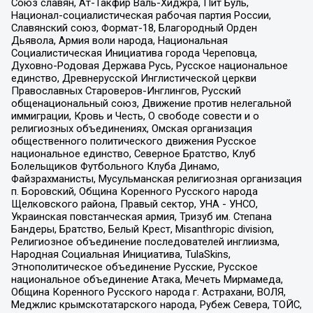
Союз славян, Ат-Такфир Валь-Хиджра, Пит Буль,
Национал-социалистическая рабочая партия России,
Славянский союз, Формат-18, Благородный Орден
Дьявола, Армия воли народа, Национальная
Социалистическая Инициатива города Череповца,
Духовно-Родовая Держава Русь, Русское национальное
единство, Древнерусской Инглистической церкви
Православных Староверов-Инглингов, Русский
общенациональный союз, Движение против нелегальной
иммиграции, Кровь и Честь, О свободе совести и о
религиозных объединениях, Омская организация
общественного политического движения Русское
национальное единство, Северное Братство, Клуб
Болельщиков Футбольного Клуба Динамо,
Файзрахманисты, Мусульманская религиозная организация
п. Боровский, Община Коренного Русского народа
Щелковского района, Правый сектор, УНА - УНСО,
Украинская повстанческая армия, Тризуб им. Степана
Бандеры, Братство, Белый Крест, Misanthropic division,
Религиозное объединение последователей инглиизма,
Народная Социальная Инициатива, TulaSkins,
Этнополитическое объединение Русские, Русское
национальное объединение Атака, Мечеть Мирмамеда,
Община Коренного Русского народа г. Астрахани, ВОЛЯ,
Меджлис крымскотатарского народа, Рубеж Севера, ТОЙС,