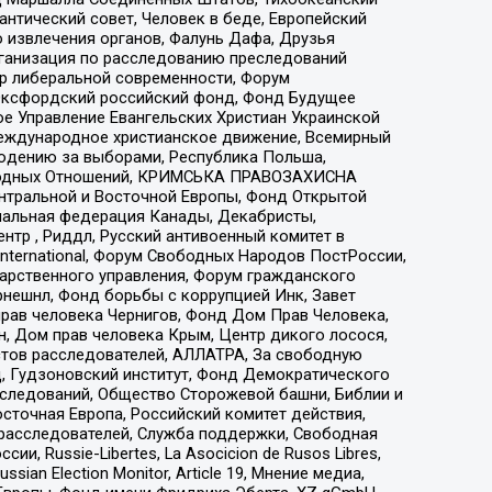
нтический совет, Человек в беде, Европейский
 извлечения органов, Фалунь Дафа, Друзья
рганизация по расследованию преследований
тр либеральной современности, Форум
 Оксфордский российский фонд, Фонд Будущее
е Управление Евангельских Христиан Украинской
еждународное христианское движение, Всемирный
людению за выборами, Республика Польша,
народных Отношений, КРИМСЬКА ПРАВОЗАХИСНА
ы Центральной и Восточной Европы, Фонд Открытой
иональная федерация Канады, Декабристы,
тр , Риддл, Русский антивоенный комитет в
nternational, Форум Свободных Народов ПостРоссии,
дарственного управления, Форум гражданского
рнешнл, Фонд борьбы с коррупцией Инк, Завет
прав человека Чернигов, Фонд Дом Прав Человека,
н, Дом прав человека Крым, Центр дикого лосося,
стов расследователей, АЛЛАТРА, За свободную
д, Гудзоновский институт, Фонд Демократического
сследований, Общество Сторожевой башни, Библии и
сточная Европа, Российский комитет действия,
-расследователей, Служба поддержки, Свободная
 Russie-Libertes, La Asocicion de Rusos Libres,
an Election Monitor, Article 19, Мнение медиа,