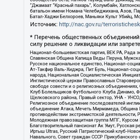
“Джамаат “Красный пахарь”, Колумбайн, Хатлонск
батальон имени Номана Челебиджихана, Азов, Па
Батал-Хаджи Белхороев, Маньяки Культ Убийц, М
Источник:
http://nac.gov.ru/terroristichesk
* Перечень общественных объединений 
силу решение о ликвидации или запрете
Национал-большевистская партия, ВЕК РА, Рада 
Славянская Община Капища Веды Перуна, Мужская
Русское национальное единство, Национал-социа
Ат-Такфир Валь-Хиджра, Пит Буль, Национал-соц
народа, Национальная Социалистическая Инициат
Инглистической церкви Православных Староверов
свободе совести и о религиозных объединениях,
Клуб Болельщиков Футбольного Клуба Динамо, Фа
Щелковского района, Правый сектор, УНА - УНСО, У
Религиозное объединение последователей инглии
объединение Атака, Мечеть Мирмамеда, Община К
противодействии экстремистской деятельности, 
Молодежная правозащитная группа МПГ, Курсом П
Благотворительный пансионат Ак Умут, Русская ре
Иртыш Ultras, Русский Патриотический клуб-Нов
Навального, Совет граждан СССР Прикубанского 