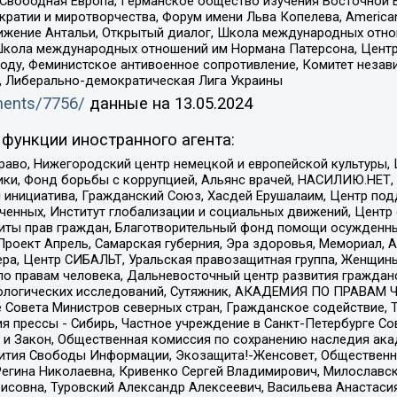
 Свободная Европа, Германское общество изучения Восточной 
и и миротворчества, Форум имени Льва Копелева, American Counci
ое движение Антальи, Открытый диалог, Школа международных отн
Школа международных отношений им Нормана Патерсона, Центр
ду, Феминистское антивоенное сопротивление, Комитет независ
а, Либерально-демократическая Лига Украины
uments/7756/
данные на
13.05.2024
функции иностранного агента:
раво, Нижегородский центр немецкой и европейской культуры,
тики, Фонд борьбы с коррупцией, Альянс врачей, НАСИЛИЮ.НЕТ,
я инициатива, Гражданский Союз, Хасдей Ерушалаим, Центр по
юченных, Институт глобализации и социальных движений, Цент
ты прав граждан, Благотворительный фонд помощи осужденным
а, Проект Апрель, Самарская губерния, Эра здоровья, Мемориал
ера, Центр СИБАЛЬТ, Уральская правозащитная группа, Женщины
по правам человека, Дальневосточный центр развития гражданс
ологических исследований, Сутяжник, АКАДЕМИЯ ПО ПРАВАМ Ч
е Совета Министров северных стран, Гражданское содействие,
я прессы - Сибирь, Частное учреждение в Санкт-Петербурге С
 и Закон, Общественная комиссия по сохранению наследия ак
звития Свободы Информации, Экозащита!-Женсовет, Общественн
Регина Николаевна, Кривенко Сергей Владимирович, Милославс
совна, Туровский Александр Алексеевич, Васильева Анастасия