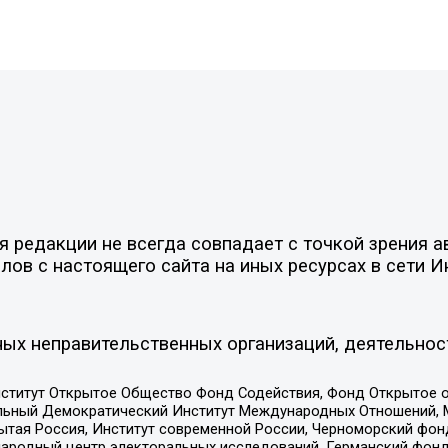
редакции не всегда совпадает с точкой зрения ав
ов с настоящего сайта на иных ресурсах в сети И
ых неправительственных организаций, деятельнос
ститут Открытое Общество Фонд Содействия, Фонд Открытое 
альный Демократический Институт Международных Отношений,
тая Россия, Институт современной России, Черноморский фонд
родный центр электоральных исследований, Германский фонд