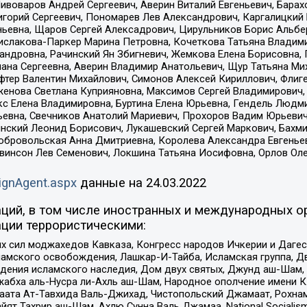
Пивоваров Андрей Сергеевич, Аверин Виталий Евгеньевич, Бара
горий Сергеевич, Пономарев Лев Александрович, Каргалицкий 
ньевна, Щаров Сергей Алексадрович, Цирульников Борис Альбер
ислакова-Паркер Марина Петровна, Кочеткова Татьяна Владими
сандровна, Рачинский Ян Збигневич, Жемкова Елена Борисовна,
лана Сергеевна, Аверин Владимир Анатольевич, Щур Татьяна М
фтер Валентин Михайлович, Симонов Алексей Кириллович, Флиг
женова Светлана Куприяновна, Максимов Сергей Владимирович, 
кс Елена Владимировна, Буртина Елена Юрьевна, Гендель Людм
евна, Свечников Анатолий Мариевич, Прохоров Вадим Юрьевич
инский Леонид Борисович, Лукашевский Сергей Маркович, Бахм
Добровольская Анна Дмитриевна, Королева Александра Евгенье
евинсон Лев Семенович, Локшина Татьяна Иосифовна, Орлов Ол
ignAgent.aspx
данные на
24.03.2022
ций, в том числе иностранных и международных ор
ции террористическими:
ил моджахедов Кавказа, Конгресс народов Ичкерии и Дагеста
ламского освобождения, Лашкар-И-Тайба, Исламская группа, Дв
ения исламского наследия, Дом двух святых, Джунд аш-Шам, 
жабха аль-Нусра ли-Ахль аш-Шам, Народное ополчение имени К.
ата Ат-Тавхида Валь-Джихад, Чистопольский Джамаат, Рохнам
ят Тахрир аш-Шам, Ахлю Сунна Валь Джамаа, National Socialism