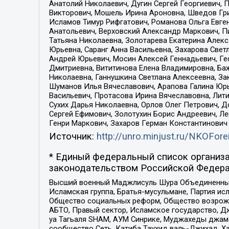
Анатолий Николаевич, Дугин Сергей Георгиевич, 
Викторович, Мошель Ирина Ароновна, Шведов Гри
Исламов Тимур Рифгатович, Романова Ольга Евге
Анатольевич, Верховский Александр Маркович, П
Татьяна Николаевна, Золотарева Екатерина Алек
Юрьевна, Саранг Анна Васильевна, Захарова Свет
Андрей Юрьевич, Мосин Алексей Геннадьевич, Ге
Дмитриевна, Вититинова Елена Владимировна, Ба
Николаевна, Ганнушкина Светлана Алексеевна, За
Шуманов Илья Вячеславович, Арапова Галина Юрь
Васильевич, Протасова Ирина Вячеславовна, Лит
Сухих Дарья Николаевна, Орлов Олег Петрович, 
Сергей Ефимович, Золотухин Борис Андреевич, Л
Генри Маркович, Захаров Герман Константинович
Источник:
http://unro.minjust.ru/NKOFore
* Единый федеральный список организа
законодательством Российской Федера
Высший военный Маджлисуль Шура Объединенных с
Исламская группа, Братья-мусульмане, Партия ис
Общество социальных реформ, Общество возрожд
АБТО, Правый сектор, Исламское государство, Д
уа Тагьаля SHAM, АУМ Синрике, Муджахеды джама
сообщество Сеть, Катиба Таухид валь-Джихад, Хай