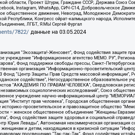
ой области, Проект Штурм, Граждане СССР, Держава Союз Сов
Facebook, Instagram, WhatsApp, СИЧ-С14, Добровольческое Движ
ское общественное движение, Невоград, Молодежное Демократ
ой Республики, Конгресс ойрат-калмыцкого народа, Исполнит
бъединение, ЛГБТ, Я.МЫ Сергей Фургал
uments/7822/
данные на
03.05.2024
Общество с ограниченной ответственностью "Радио Свободная Европа/Радио Свобода", Чешское информационное агентство "MEDIUM-ORIENT", Красноярская региональная общественная организация "Мы против СПИДа", Камалягин Денис Николаевич, Маркелов Сергей Евгеньевич, Пономарев Лев Александрович, Савицкая Людмила Алексеевна, Автономная некоммерческая организация "Центр по работе с проблемой насилия "НАСИЛИЮ.НЕТ", Межрегиональный профессиональный союз работников здравоохранения "Альянс врачей", Юридическое лицо, зарегистрированное в Латвийской Республике, SIA "Medusa Project" (регистрационный номер 40103797863, дата регистрации 10.06.2014), Некоммерческая организация "Фонд по борьбе с коррупцией", Автономная некоммерческая организация "Институт права и публичной политики", Баданин Роман Сергеевич, Гликин Максим Александрович, Железнова Мария Михайловна, Лукьянова Юлия Сергеевна, Маетная Елизавета Витальевна, Маняхин Петр Борисович, Чуракова Ольга Владимировна, Ярош Юлия Петровна, Юридическое лицо "The Insider SIA", зарегистрированное в Риге, Латвийская Республика (дата регистрации 26.06.2015), являющееся администратором доменного имени интернет-издания "The Insider SIA", https://theins.ru, Постернак Алексей Евгеньевич, Рубин Михаил Аркадьевич, Анин Роман Александрович, Юридическое лицо Istories fonds, зарегистрированное в Латвийской Республике (регистрационный номер 50008295751, дата регистрации 24.02.2020), Великовский Дмитрий Александрович, Долинина Ирина Николаевна, Мароховская Алеся Алексеевна, Шлейнов Роман Юрьевич, Шмагун Олеся Валентиновна, Общество с ограниченной ответственностью "Альтаир 2021", Общество с ограниченной ответственностью "Вега 2021", Общество с ограниченной ответственностью "Главный редактор 2021", Общество с ограниченной ответственностью "Ромашки монолит", Важенков Артем Валерьевич, Ивановская областная общественная организация "Центр гендерных исследований", Гурман Юрий Альбертович, Медиапроект "ОВД-Инфо", Егоров Владимир Владимирович, Жилинский Владимир Александрович, Общество с ограниченной ответственностью "ЗП", Иванова София Юрьевна, Карезина Инна Павловна, Кильтау Екатерина Викторовна, Петров Алексей Викторович, Пискунов Сергей Евгеньевич, Смирнов Сергей Сергеевич, Тихонов Михаил Сергеевич, Общество с ограниченной ответственностью "ЖУРНАЛИСТ-ИНОСТРАННЫЙ АГЕНТ", Арапова Галина Юрьевна, Вольтская Татьяна Анатольевна, Американская компания "Mason G.E.S. Anonymous Foundation" (США), являющаяся владельцем интернет-издания https://mnews.world/, Компания "Stichting Bellingcat", зарегистрированная в Нидерландах (дата регистрации 11.07.2018), Захаров Андрей Вячеславович, Клепиковская Екатерина Дмитриевна, Общество с ограниченной ответственностью "МЕМО", Перл Роман Александрович, Симонов Евгений Алексеевич, Соловьева Елена Анатольевна, Сотников Даниил Владимирович, Сурначева Елизавета Дмитриевна, Автономная некоммерческая организация по защите прав человека и информированию населения "Якутия – Наше Мнение", Общество с ограниченной ответственностью "Москоу диджитал медиа", с 26.01.2023 Общество с ограниченной ответственностью "Чайка Белые сады", Ветошкина Валерия Валерьевна, Заговора Максим Александрович, Межрегиональное общественное движение "Российская ЛГБТ - сеть", Оленичев Максим Владимирович, Павлов Иван Юрьевич, Скворцова Елена Сергеевна, Общество с ограниченной ответственностью "Как бы инагент", Кочетков Игорь Викторович, Общество с ограниченной ответственностью "Честные выборы", Еланчик Олег Александрович, Общество с ограниченной ответственностью "Нобелевский призыв", Гималова Регина Эмилевна, Григорьев Андрей Валерьевич, Григорьева Алина Александровна, Ассоциация по содействию защите прав призывников, альтернативнослужащих и военнослужащих "Правозащитная группа "Гражданин.Армия.Право", Хисамова Регина Фаритовна, Автономная некоммерческая организация по реализа