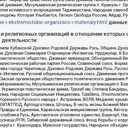
ий джамаат, Мусульманская религиозная группа п. Кушкуль г. 
ртия исламского возрождения Таджикистана, Народная самооб
олодёжь Которая Улыбается, Легион Свобода России, Айдар, Р
ie-i-ekstremistskie-organizacii-i-materialy.html
данные
и религиозных организаций в отношении которых 
 деятельности:
земли Кубанской Духовно Родовой Державы Русь, Община Духо
 Духовная Семинария Староверов-Инглингов, Нурджулар, К Бо
листическое общество, Джамаат мувахидов, Объединенный Вил
иалистическая рабочая партия России, Славянский союз, Форма
ива города Череповца, Духовно-Родовая Держава Русь, Русск
-Инглингов, Русский общенациональный союз, Движение против
 Омская организация общественного политического движения Р
йзрахманисты, Мусульманская религиозная организация п. Бо
краинская повстанческая армия, Тризуб им. Степана Бандеры, Бр
зма, Народная Социальная Инициатива, TulaSkins, Этнополитич
оренного Русского народа г. Астрахани, ВОЛЯ, Меджлис крымс
РЕВТАТПОД, Артподготовка, Штольц, В честь иконы Божией Мате
равды и Единения, Каракольская инициативная группа, Автогра
спублика Русь, Арестантское уголовное единство, Башкорт, Наци
окузнецк/РПК, Сибирский державный союз, Фонд борьбы с кор
округа г. Краснодара, Мужское государство, Народное объедин