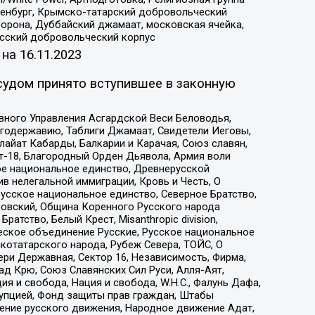
Оренбург, Крымско-татарский добровольческий
орона, Дуббайский джамаат, московская ячейка,
усский добровольческий корпус
 на
16.11.2023
судом принято вступившее в законную
вного Управления Асгардской Веси Беловодья,
годержавию, Таблиги Джамаат, Свидетели Иеговы,
айат Кабарды, Балкарии и Карачая, Союз славян,
т-18, Благородный Орден Дьявола, Армия воли
ое национальное единство, Древнерусской
 нелегальной иммиграции, Кровь и Честь, О
усское национальное единство, Северное Братство,
ровский, Община Коренного Русского народа
атство, Белый Крест, Misanthropic division,
еское объединение Русские, Русское национальное
котатарского народа, Рубеж Севера, ТОЙС, О
ри Державная, Сектор 16, Независимость, Фирма,
д Крю, Союз Славянских Сил Руси, Алля-Аят,
я и свобода, Нация и свобода, W.H.С., Фалунь Дафа,
рупцией, Фонд защиты прав граждан, Штабы
ение русского движения, Народное движение Адат,