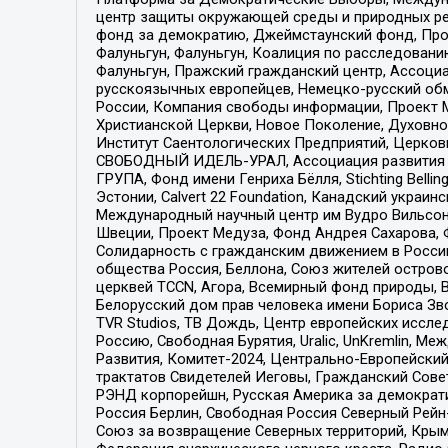
центр защиты окружающей среды и природных ресу
фонд за демократию, Джеймстаунский фонд, Прож
Фалуньгун, Фалуньгун, Коалиция по расследован
Фалуньгун, Пражский гражданский центр, Ассоци
русскоязычных европейцев, Немецко-русский об
России, Компания свободы информации, Проект М
Христианской Церкви, Новое Поколение, Духовн
Институт Саентологических Предприятий, Церков
СВОБОДНЫЙ ИДЕЛЬ-УРАЛ, Ассоциация развития ж
ГРУПА, Фонд имени Генриха Бёлля, Stichting Bellin
Эстонии, Calvert 22 Foundation, Канадский укра
Международный научный центр им Вудро Вильсона
Швеции, Проект Медуза, Фонд Андрея Сахарова, Ф
Солидарность с гражданским движением в России 
общества Россия, Беллона, Союз жителей острово
церквей TCCN, Агора, Всемирный фонд природы, B
Белорусский дом прав человека имени Бориса Зво
TVR Studios, ТВ Дождь, Центр европейских иссл
Россию, Свободная Бурятия, Uralic, UnKremlin, 
Развития, Комитет-2024, Центрально-Европейски
трактатов Свидетелей Иеговы, Гражданский Совет
РЭНД корпорейшн, Русская Америка за демократи
Россия Берлин, Свободная Россия Северный Рейн-В
Союз за возвращение Северных территорий, Крымско