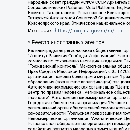
Народный совет граждан РСФСР СССР Архангельск
Социалистических Районов, Meta Platforms Inc, 
Комитет, Татарстанское Региональное Всетатар
Татарской Автономной Советской Социалистическ
Красноярского края, Этническое национальное о
Источник:
https://minjust.gov.ru/ru/doc
* Реестр иностранных агентов:
Калининградская региональная общественная организация "Экозащита!-Женсовет", Фонд содействия защите прав и свобод граждан "Общественный вердикт", Фонд "Институт Развития Свободы Информации", Частное учреждение "Информационное агентство МЕМО. РУ", Региональная общественная организация "Общественная комиссия по сохранению наследия академика Сахарова", Фонд поддержки свободы прессы, Санкт-Петербургская общественная правозащитная организация "Гражданский контроль", Межрегиональная общественная организация "Информационно-просветительский центр "Мемориал", Региональный Фонд "Центр Защиты Прав Средств Массовой Информации", с 05.12.2023 Фонд "Центр Защиты Прав Средств массовой информации", Региональная общественная благотворительная организация помощи беженцам и мигрантам "Гражданское содействие", Негосударственное образовательное учреждение дополнительного профессионального образования (повышение квалификации) специалистов "АКАДЕМИЯ ПО ПРАВАМ ЧЕЛОВЕКА", Свердловская региональная общественная организация "Сутяжник", Автономная некоммерческая организация "Центр независимых социологических исследований", Союз общественных объединений "Российский исследовательский центр по правам человека", Региональное общественное учреждение научно-информационный центр "МЕМОРИАЛ", Некоммерческая организация "Фонд защиты гласности", Автономная некоммерческая организация "Институт прав человека", Городская общественная организация "Екатеринбургское общество "МЕМОРИАЛ", Городская общественная организация "Рязанское историко-просветительское и правозащитное общество "Мемориал" (Рязанский Мемориал), Челябинский региональный орган общественной самодеятельности – женское общественное объединение "Женщины Евразии", Челябинский региональный орган общественной самодеятельности "Уральская правозащитная группа", Фонд содействия защите здоровья и социальной справедливости имени Андрея Рылькова, Автономная Некоммерческая Организация "Аналитический Центр Юрия Левады", Автономная некоммерческая организация социальной поддержки населения "Проект Апрель", Региональная общественная организация помощи женщинам и детям, находящимся в кризисной ситуации "Информационно-методический центр "Анна", Фонд содействия развитию массовых коммуникаций и правовому просвещению "Так-так-Так", Фонд содействия устойчивому развитию "Серебряная тайга", Свердловский региональный общественный фонд социальных проектов "Новое время", "Idel.Реалии", Кавказ.Реалии, Крым.Реалии, Телеканал Настоящее Время, Татаро-башкирская служба Радио Свобода (Azatliq Radiosi), Радио Свободная Европа/Радио Свобода (PCE/PC), "Сибирь.Реалии", "Фактограф", Благотворительный фонд помощи осужденным и их семьям, Автономная некоммерческая организация "Институт глобализации и социальных движений", Фонд "В защиту прав заключенных", Частное учреждение "Центр поддержки и содействия развитию средств массовой информации", Пензенский региональный общественный благотворительный фонд "Гражданский союз", "Север.Реалии", Некоммерческая организация Фонд "Правовая инициатива", 