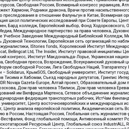
рсов, Свободная Россия, Всемирный конгресс украинцев, Атла
ект Хармони, Родники дракона, Врачи против насильственного
ию преследования в отношении Фалуньгун в Китае, Всемирная о
ация школ политических исследований при Совете Европы, Цен
мен, Бард колледж, Европейский выбор, Фонд Ходорковского,
едиа, Международное партнерство за права человека, Духовно
ое Учебное Заведение Международный Библейский Колледж, М
ь Духовной Технологии, Европейская сеть организаций по наб
урналистики, IStories fonds, Королевский Институт Между
gcat, Bellingcat Ltd, The Insider, Институт правовой инициатив
инский конгресс, Институт Макдональда-Лорье, Украинская нац
, Свободная пресса, Возрождение, Всеукраинский духовный цен
орум свободной России, Лига Свободных Наций, Transparеncy I
– Solidarus, КрымSOS, Свободный университет, Институт госу
в Тисима и Хабомаи, Съезд народных депутатов, Гринпис Инте
DR Novaja Gazeta-Europe, Алтай проект, Образовательный дом 
зскова, Дом прав человека Тбилиси, Дом прав человека Ерева
едований им Вилфрида Мартенса, Сетевое объединение журнали
Международная федерация транспортных рабочих, ИстЧам Финлан
й университет, Центр восточноевропейских и международных и
, Центр анализа европейской политики, Академическая сеть Во
ю в России, Настоящая Россия, Глобальная сеть журналистов
естфалия, Фонд глобальной помощи, Антивоенный комитет России,
татарский Ресурсный Центр, Глобальный союз IndustriALL, Russi