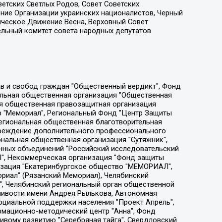
етских Светлых Родов, Совет Советских
ение Организации украинских националистов, Черный
ическое Движение Весна, Верховный Совет
ельный комитет совета народных депутатов
ции социально-правовых программ "Лилит", Дальневосточное общественное движение "Маяк", Санкт-Петербургская ЛГБТ-инициативная группа "Выход", Инициативная группа ЛГБТ+ "Реверс", Алексеев Андрей Викторович, Бекбулатова Таисия Львовна, Беляев Иван Михайлович, Владыкина Елена Сергеевна, Гельман Марат Александрович, Никульшина Вероника Юрьевна, Толоконникова Надежда Андреевна, Шендерович Виктор Анатольевич, Общество с ограниченной ответственностью "Данное сообщение", Общество с ограниченной ответственностью Издательский дом "Новая глава", Айнбиндер Александра Александровна, Московский комьюнити-центр для ЛГБТ+инициатив, Благотворительный фонд развития филантропии, Deutsche Welle (Германия, Kurt-Schumacher-Strasse 3, 53113 Bonn), Борзунова Мария Михайловна, Воробьев Виктор Викторович, Голубева Анна Львовна, Константинова Алла Михайловна, Малкова Ирина Владимировна, Мурадов Мурад Абдулгалимович, Осетинская Елизавета Николаевна, Понасенков Евгений Николаевич, Ганапольский Матвей Юрьевич, Киселев Евгений Алексеевич, Борухович Ирина Григорьевна, Дремин Иван Тимофеевич, Дубровский Дмитрий Викторович, Красноярская региональная общественная организация поддержки и развития альтернативных образовательных технологий и межкультурных коммуникаций "ИНТЕРРА", Маяковская Екатерина Алексеевна, Фейгин Марк Захарович, Филимонов Андрей Викторович, Дзугкоева Регина Николаевна, Доброхотов Роман Александрович, Дудь Юрий Александрович, Елкин Сергей Владимирович, Кругликов Кирилл Игоревич, Сабунаева Мария Леонидовна, Семенов Алексей Владимирович, Шаинян Карен Багратович, Шульман Екатерина Михайловна, Асафьев Артур Валерьевич, Вахштайн Виктор Семенович, Венедиктов Алексей Алексеевич, Лушникова Екатерина Евгеньевна, Волков Леонид Михайлович, Невзоров Александр Глебович, Пархоменко Сергей Борисович, Сироткин Ярослав Николаевич, Кара-Мурза Владимир Владимирович, Баранова Наталья Владимировна, Гозман Леонид Яковлевич, Кагарлицкий Борис Юльевич, Климарев Михаил Валерьевич, Милов Владимир Станиславович, Автономная некоммерческая организация Краснодарский центр современного искусства "Типография", Моргенштерн Алишер Тагирович, Соболь Любовь Эдуардовна, Общество с ограниченной ответственностью "ЛИЗА НОРМ", Каспаров Гарри Кимович, Ходорковский Михаил Борисович, Общество с ограниченной ответственностью "Апрельские тезисы", Данилович Ирина Брониславовна, Кашин Олег Владимирович, Петров Николай Владимирович, Пивоваров Алексей Владимирович, Соколов Михаил Владимирович, Цветкова Юлия Владимировна, Чичваркин Евгений Александрович, Комитет против пыток/Команда против пыток, Общество с ограниченной ответственностью "Первый научный", Общество с ограниченной ответственностью "Вертолет и ко", Белоцерковская Вероника Борисовна, Кац Максим Евгеньевич, Лазарева Татьяна Юрьевна, Шаведдинов Руслан Табризович, Яшин Илья Валерьевич, Общество с ограниченной ответственностью "Иноагент ААВ", Алешковский Дмитрий Петрович, Альбац Евгения Марковна, Быков Дмитрий Львович, Галямина Юлия Евгеньевна, Лойко Сергей Леонидович, Мартынов Кирилл Константинович, Медведев Сергей Александрович, Крашенинников Федор Геннадиевич, Гордеева Катерина Вл