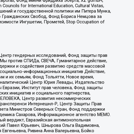
Европы, Фонд имени Фридриха Эберта, XZ gGmbH,
ls for International Education, Cultural Vistas,
ошений и государственной политики им Питера Мунка,
 Гражданских Свобод, Фонд Бориса Немцова за
имости Ингушетии, Прометей, Stop Occupation of
 Центр гендерных исследований, Фонд защиты прав
 Мы против СПИДа, СВЕЧА, Гуманитарное действие,
ддержки и содействия развитию средств массовой
р социально-информационных инициатив Действие,
 и их семьям, Фонд Тольятти, Новое время,
, Аналитический Центр Юрия Левады, Издательство
 Евразии, Институт прав человека, Фонд защиты
ких инициатив и социального партнерства,
ЕЛОВЕКА, Центр развития некоммерческих
 Трансперенси Интернешнл-Р, Центр Защиты Прав
овета Министров Северных Стран, Фонд поддержки
адемика Сахарова, Информационное агентство МЕМО.
ый вердикт, Евразийская антимонопольная
кий Павел Юрьевич, Шнырова Ольга Вадимовна,
 Евгеньевна, Ривина Анна Валерьевна, Бойко