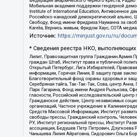
Федерация анархического черного креста, Радио
Мобильная академия поддержки гендерной демократи
Institute of International Education, Антивоенн
Российско-канадский демократический альянс, 
Свободу, Фонд имени Фридриха Науманна за свобо
Karelia, Вернись живым, Фридом Хаус, СОТА меди
Источник:
https://minjust.gov.ru/ru/doc
* Сведения реестра НКО, выполняющих 
Лилит, Правозащитная группа Гражданин.Армия.П
граждан Штаб, Институт права и публичной поли
Открытый Петербург, Лига Избирателей, Правова
информации, Горячая Линия, В защиту прав закл
Благотворительный фонд охраны здоровья и защи
Серебряная тайга, Так-Так-Так, Сова, центр Анн
Парк Гагарина, Фонд имени Андрея Рылькова, Сф
гласности, Российский исследовательский центр 
Гражданское действие, Центр независимых соци
организаций, Частное учреждение в Калининград
Средств Массовой Информации, Институт развити
свободы прессы, Гражданский контроль, Человек
РУ, Институт региональной прессы, Институт Ра
ассоциация, Бедушев Петр Петрович, Дзугкоева 
Чанышева Лилия Айратовна, Сидорович Ольга Бори