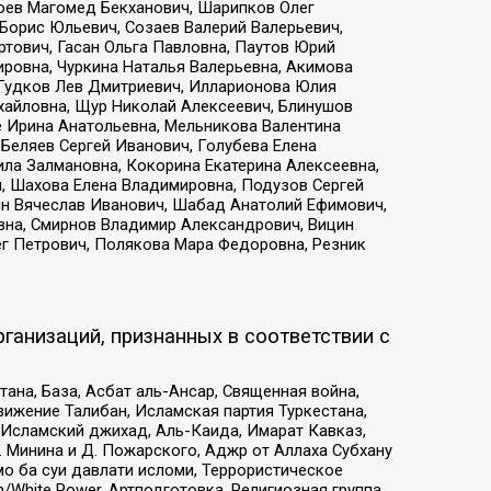
хоев Магомед Бекханович, Шарипков Олег
Борис Юльевич, Созаев Валерий Валерьевич,
тович, Гасан Ольга Павловна, Паутов Юрий
ровна, Чуркина Наталья Валерьевна, Акимова
 Гудков Лев Дмитриевич, Илларионова Юлия
ихайловна, Щур Николай Алексеевич, Блинушов
е Ирина Анатольевна, Мельникова Валентина
Беляев Сергей Иванович, Голубева Елена
ила Залмановна, Кокорина Екатерина Алексеевна,
, Шахова Елена Владимировна, Подузов Сергей
ин Вячеслав Иванович, Шабад Анатолий Ефимович,
вна, Смирнов Владимир Александрович, Вицин
ег Петрович, Полякова Мара Федоровна, Резник
ганизаций, признанных в соответствии с
на, База, Асбат аль-Ансар, Священная война,
ижение Талибан, Исламская партия Туркестана,
Исламский джихад, Аль-Каида, Имарат Кавказ,
 Минина и Д. Пожарского, Аджр от Аллаха Субхану
о ба суи давлати исломи, Террористическое
/White Power, Артподготовка, Религиозная группа