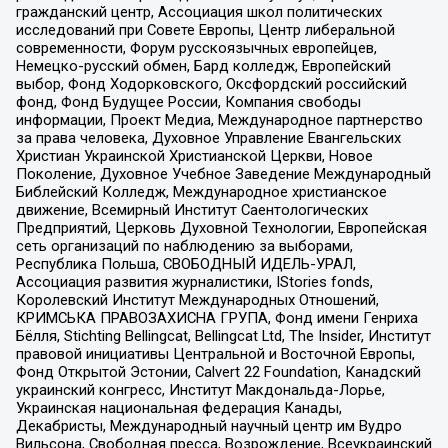
гражданский центр, Ассоциация школ политических
исследований при Совете Европы, Центр либеральной
современности, Форум русскоязычных европейцев,
Немецко-русский обмен, Бард колледж, Европейский
выбор, Фонд Ходорковского, Оксфордский российский
фонд, Фонд Будущее России, Компания свободы
информации, Проект Медиа, Международное партнерство
за права человека, Духовное Управление Евангельских
Христиан Украинской Христианской Церкви, Новое
Поколение, Духовное Учебное Заведение Международный
Библейский Колледж, Международное христианское
движение, Всемирный Институт Саентологических
Предприятий, Церковь Духовной Технологии, Европейская
сеть организаций по наблюдению за выборами,
Республика Польша, СВОБОДНЫЙ ИДЕЛЬ-УРАЛ,
Ассоциация развития журналистики, IStories fonds,
Королевский Институт Международных Отношений,
КРИМСЬКА ПРАВОЗАХИСНА ГРУПА, Фонд имени Генриха
Бёлля, Stichting Bellingcat, Bellingcat Ltd, The Insider, Институт
правовой инициативы Центральной и Восточной Европы,
Фонд Открытой Эстонии, Calvert 22 Foundation, Канадский
украинский конгресс, Институт Макдональда-Лорье,
Украинская национальная федерация Канады,
Декабристы, Международный научный центр им Вудро
Вильсона, Свободная пресса, Возрождение, Всеукраинский