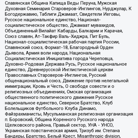
Славянская Община Капища Веды Перуна, Мужская
Духовная Семинария Староверов-Инглингов, Нурджулар, К
Богодержавию, Таблиги Джамаат, Свидетели Иеговы,
Русское национальное единство, Национал-
социалистическое общество, Джамаат мувахидов,
Объединенный Вилайат Кабарды, Балкарии и Карачая,
Союз славян, Ат-Такфир Валь-Хиджра, Пит Буль,
Национал-социалистическая рабочая партия России,
Славянский союз, Формат-18, Благородный Орден
Дьявола, Армия воли народа, Национальная
Социалистическая Инициатива города Череповца,
Духовно-Родовая Держава Русь, Русское национальное
единство, Древнерусской Инглистической церкви
Православных Староверов-Инглингов, Русский
общенациональный союз, Движение против нелегальной
иммиграции, Кровь и Честь, О свободе совести и о
религиозных объединениях, Омская организация
общественного политического движения Русское
национальное единство, Северное Братство, Клуб
Болельщиков Футбольного Клуба Динамо,
Файзрахманисты, Мусульманская религиозная организация
п. Боровский, Община Коренного Русского народа
Щелковского района, Правый сектор, УНА - УНСО,
Украинская повстанческая армия, Тризуб им. Степана
Бандеры, Братство, Белый Крест, Misanthropic division,