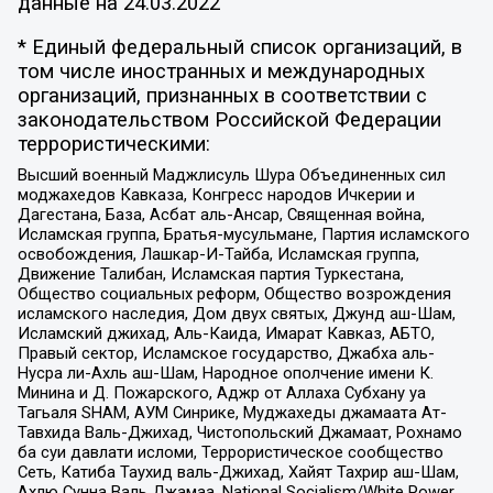
данные на
24.03.2022
* Единый федеральный список организаций, в
том числе иностранных и международных
организаций, признанных в соответствии с
законодательством Российской Федерации
террористическими:
Высший военный Маджлисуль Шура Объединенных сил
моджахедов Кавказа, Конгресс народов Ичкерии и
Дагестана, База, Асбат аль-Ансар, Священная война,
Исламская группа, Братья-мусульмане, Партия исламского
освобождения, Лашкар-И-Тайба, Исламская группа,
Движение Талибан, Исламская партия Туркестана,
Общество социальных реформ, Общество возрождения
исламского наследия, Дом двух святых, Джунд аш-Шам,
Исламский джихад, Аль-Каида, Имарат Кавказ, АБТО,
Правый сектор, Исламское государство, Джабха аль-
Нусра ли-Ахль аш-Шам, Народное ополчение имени К.
Минина и Д. Пожарского, Аджр от Аллаха Субхану уа
Тагьаля SHAM, АУМ Синрике, Муджахеды джамаата Ат-
Тавхида Валь-Джихад, Чистопольский Джамаат, Рохнамо
ба суи давлати исломи, Террористическое сообщество
Сеть, Катиба Таухид валь-Джихад, Хайят Тахрир аш-Шам,
Ахлю Сунна Валь Джамаа, National Socialism/White Power,