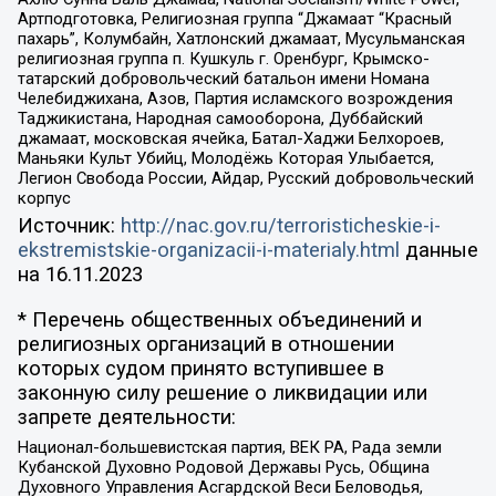
Артподготовка, Религиозная группа “Джамаат “Красный
пахарь”, Колумбайн, Хатлонский джамаат, Мусульманская
религиозная группа п. Кушкуль г. Оренбург, Крымско-
татарский добровольческий батальон имени Номана
Челебиджихана, Азов, Партия исламского возрождения
Таджикистана, Народная самооборона, Дуббайский
джамаат, московская ячейка, Батал-Хаджи Белхороев,
Маньяки Культ Убийц, Молодёжь Которая Улыбается,
Легион Свобода России, Айдар, Русский добровольческий
корпус
Источник:
http://nac.gov.ru/terroristicheskie-i-
ekstremistskie-organizacii-i-materialy.html
данные
на
16.11.2023
* Перечень общественных объединений и
религиозных организаций в отношении
которых судом принято вступившее в
законную силу решение о ликвидации или
запрете деятельности:
Национал-большевистская партия, ВЕК РА, Рада земли
Кубанской Духовно Родовой Державы Русь, Община
Духовного Управления Асгардской Веси Беловодья,