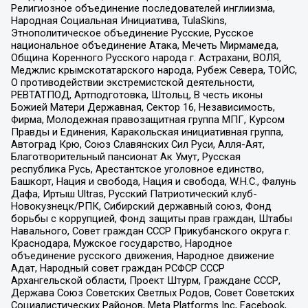
Религиозное объединение последователей инглиизма,
Народная Социальная Инициатива, TulaSkins,
Этнополитическое объединение Русские, Русское
национальное объединение Атака, Мечеть Мирмамеда,
Община Коренного Русского народа г. Астрахани, ВОЛЯ,
Меджлис крымскотатарского народа, Рубеж Севера, ТОЙС,
О противодействии экстремистской деятельности,
РЕВТАТПОД, Артподготовка, Штольц, В честь иконы
Божией Матери Державная, Сектор 16, Независимость,
Фирма, Молодежная правозащитная группа МПГ, Курсом
Правды и Единения, Каракольская инициативная группа,
Автоград Крю, Союз Славянских Сил Руси, Алля-Аят,
Благотворительный пансионат Ак Умут, Русская
республика Русь, Арестантское уголовное единство,
Башкорт, Нация и свобода, Нация и свобода, W.H.С., Фалунь
Дафа, Иртыш Ultras, Русский Патриотический клуб-
Новокузнецк/РПК, Сибирский державный союз, Фонд
борьбы с коррупцией, Фонд защиты прав граждан, Штабы
Навального, Совет граждан СССР Прикубанского округа г.
Краснодара, Мужское государство, Народное
объединение русского движения, Народное движение
Адат, Народный совет граждан РСФСР СССР
Архангельской области, Проект Штурм, Граждане СССР,
Держава Союз Советских Светлых Родов, Совет Советских
Социалистических Районов, Meta Platforms Inc, Facebook,