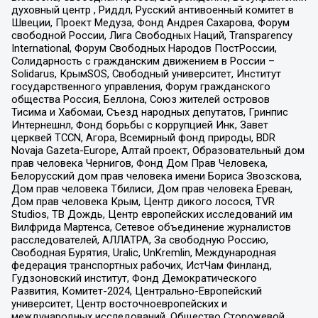
духовный центр , Риддл, Русский антивоенный комитет в
Швеции, Проект Медуза, Фонд Андрея Сахарова, Форум
свободной России, Лига Свободных Наций, Transparеncy
International, Форум Свободных Народов ПостРоссии,
Солидарность с гражданским движением в России –
Solidarus, КрымSOS, Свободный университет, Институт
государственного управления, Форум гражданского
общества Россия, Беллона, Союз жителей островов
Тисима и Хабомаи, Съезд народных депутатов, Гринпис
Интернешнл, Фонд борьбы с коррупцией Инк, Завет
церквей TCCN, Агора, Всемирный фонд природы, BDR
Novaja Gazeta-Europe, Алтай проект, Образовательный дом
прав человека Чернигов, Фонд Дом Прав Человека,
Белорусский дом прав человека имени Бориса Звозскова,
Дом прав человека Тбилиси, Дом прав человека Ереван,
Дом прав человека Крым, Центр дикого лосося, TVR
Studios, ТВ Дождь, Центр европейских исследований им
Вилфрида Мартенса, Сетевое объединение журналистов
расследователей, АЛЛАТРА, За свободную Россию,
Свободная Бурятия, Uralic, UnKremlin, Международная
федерация транспортных рабочих, ИстЧам Финланд,
Гудзоновский институт, Фонд Демократического
Развития, Комитет-2024, Центрально-Европейский
университет, Центр восточноевропейских и
международных исследований, Общество Сторожевой