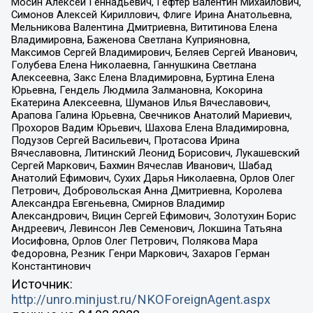
Мосин Алексей Геннадьевич, Гефтер Валентин Михайлович,
Симонов Алексей Кириллович, Флиге Ирина Анатольевна,
Мельникова Валентина Дмитриевна, Вититинова Елена
Владимировна, Баженова Светлана Куприяновна,
Максимов Сергей Владимирович, Беляев Сергей Иванович,
Голубева Елена Николаевна, Ганнушкина Светлана
Алексеевна, Закс Елена Владимировна, Буртина Елена
Юрьевна, Гендель Людмила Залмановна, Кокорина
Екатерина Алексеевна, Шуманов Илья Вячеславович,
Арапова Галина Юрьевна, Свечников Анатолий Мариевич,
Прохоров Вадим Юрьевич, Шахова Елена Владимировна,
Подузов Сергей Васильевич, Протасова Ирина
Вячеславовна, Литинский Леонид Борисович, Лукашевский
Сергей Маркович, Бахмин Вячеслав Иванович, Шабад
Анатолий Ефимович, Сухих Дарья Николаевна, Орлов Олег
Петрович, Добровольская Анна Дмитриевна, Королева
Александра Евгеньевна, Смирнов Владимир
Александрович, Вицин Сергей Ефимович, Золотухин Борис
Андреевич, Левинсон Лев Семенович, Локшина Татьяна
Иосифовна, Орлов Олег Петрович, Полякова Мара
Федоровна, Резник Генри Маркович, Захаров Герман
Константинович
Источник:
http://unro.minjust.ru/NKOForeignAgent.aspx