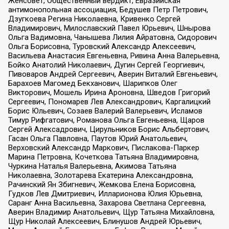
Женсовет, Общественный вердикт, Евразийская
антимонопольная ассоциация, Бедушев Петр Петрович,
Дзугкоева Регина Николаевна, Кривенко Сергей
Владимирович, Милославский Павел Юрьевич, Шнырова
Ольга Вадимовна, Чанышева Лилия Айратовна, Сидорович
Ольга Борисовна, Туровский Александр Алексеевич,
Васильева Анастасия Евгеньевна, Ривина Анна Валерьевна,
Бойко Анатолий Николаевич, Дугин Сергей Георгиевич,
Пивоваров Андрей Сергеевич, Аверин Виталий Евгеньевич,
Барахоев Магомед Бекханович, Шарипков Олег
Викторович, Мошель Ирина Ароновна, Шведов Григорий
Сергеевич, Пономарев Лев Александрович, Каргалицкий
Борис Юльевич, Созаев Валерий Валерьевич, Исламов
Тимур Рифгатович, Романова Ольга Евгеньевна, Щаров
Сергей Алексадрович, Цирульников Борис Альбертович,
Гасан Ольга Павловна, Паутов Юрий Анатольевич,
Верховский Александр Маркович, Пислакова-Паркер
Марина Петровна, Кочеткова Татьяна Владимировна,
Чуркина Наталья Валерьевна, Акимова Татьяна
Николаевна, Золотарева Екатерина Александровна,
Рачинский Ян Збигневич, Жемкова Елена Борисовна,
Гудков Лев Дмитриевич, Илларионова Юлия Юрьевна,
Саранг Анна Васильевна, Захарова Светлана Сергеевна,
Аверин Владимир Анатольевич, Щур Татьяна Михайловна,
Щур Николай Алексеевич, Блинушов Андрей Юрьевич,