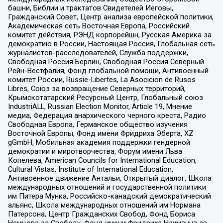
башни, Библии и трактатов Свидетелей Иеговы,
Гражданский Совет, Центр анализа европейской политики,
Академическая сеть Восточная Европа, Российский
комитет действия, РЭНД корпорейшн, Русская Америка за
демократию в России, Настоящая Россия, Глобальная сеть
журналистов-расследователей, Служба поддержки,
Свободная Россия Берлин, Свободная Россия Северный
Рейн-Вестфалия, Фонд глобальной помощи, Антивоенный
комитет России, Russie-Libertes, La Asocicion de Rusos
Libres, Союз за возвращение Северных территорий,
Крымскотатарский Ресурсный Центр, Глобальный союз
IndustriALL, Russian Election Monitor, Article 19, Мнение
медиа, Федерация анархического черного креста, Радио
Свободная Европа, Германское общество изучения
Восточной Европы, Фонд имени Фридриха Эберта, XZ
gGmbH, Мобильная академия поддержки гендерной
демократии и миротворчества, Форум имени Льва
Копелева, American Councils for International Education,
Cultural Vistas, Institute of International Education,
Антивоенное движение Антальи, Открытый диалог, Школа
международных отношений и государственной политики
им Питера Мунка, Российско-канадский демократический
альянс, Школа международных отношений им Нормана
Патерсона, Центр Гражданских Свобод, Фонд Бориса
Немцова за Свободу, Фонд имени Фридриха Науманна за