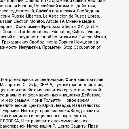
сследований, Общество Сторожевой башни, Библии и
сточная Европа, Российский комитет действия,
-расследователей, Служба поддержки, Свободная
 Russie-Libertes, La Asocicion de Rusos Libres,
an Election Monitor, Article 19, Мнение медиа,
Европы, Фонд имени Фридриха Эберта, XZ gGmbH,
ls for International Education, Cultural Vistas,
ошений и государственной политики им Питера Мунка,
 Гражданских Свобод, Фонд Бориса Немцова за
имости Ингушетии, Прометей, Stop Occupation of
 Центр гендерных исследований, Фонд защиты прав
 Мы против СПИДа, СВЕЧА, Гуманитарное действие,
ддержки и содействия развитию средств массовой
р социально-информационных инициатив Действие,
 и их семьям, Фонд Тольятти, Новое время,
, Аналитический Центр Юрия Левады, Издательство
 Евразии, Институт прав человека, Фонд защиты
ких инициатив и социального партнерства,
ЕЛОВЕКА, Центр развития некоммерческих
 Трансперенси Интернешнл-Р, Центр Защиты Прав