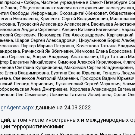
я прессы - Сибирь, Частное учреждение в Санкт-Петербурге С
 и Закон, Общественная комиссия по сохранению наследия ак
звития Свободы Информации, Экозащита!-Женсовет, Общественн
Регина Николаевна, Кривенко Сергей Владимирович, Милославс
совна, Туровский Александр Алексеевич, Васильева Анастасия
Пивоваров Андрей Сергеевич, Аверин Виталий Евгеньевич, Бара
горий Сергеевич, Пономарев Лев Александрович, Каргалицкий 
ньевна, Щаров Сергей Алексадрович, Цирульников Борис Альбер
ислакова-Паркер Марина Петровна, Кочеткова Татьяна Владими
сандровна, Рачинский Ян Збигневич, Жемкова Елена Борисовна,
лана Сергеевна, Аверин Владимир Анатольевич, Щур Татьяна М
фтер Валентин Михайлович, Симонов Алексей Кириллович, Флиг
женова Светлана Куприяновна, Максимов Сергей Владимирович, 
кс Елена Владимировна, Буртина Елена Юрьевна, Гендель Людм
евна, Свечников Анатолий Мариевич, Прохоров Вадим Юрьевич
инский Леонид Борисович, Лукашевский Сергей Маркович, Бахм
Добровольская Анна Дмитриевна, Королева Александра Евгенье
евинсон Лев Семенович, Локшина Татьяна Иосифовна, Орлов Ол
ignAgent.aspx
данные на
24.03.2022
ций, в том числе иностранных и международных ор
ции террористическими:
ил моджахедов Кавказа, Конгресс народов Ичкерии и Дагеста