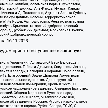
ижение Талибан, Исламская партия Туркестана,
Исламский джихад, Аль-Каида, Имарат Кавказ,
 Минина и Д. Пожарского, Аджр от Аллаха Субхану
о ба суи давлати исломи, Террористическое
/White Power, Артподготовка, Религиозная группа
Оренбург, Крымско-татарский добровольческий
орона, Дуббайский джамаат, московская ячейка,
усский добровольческий корпус
 на
16.11.2023
судом принято вступившее в законную
вного Управления Асгардской Веси Беловодья,
годержавию, Таблиги Джамаат, Свидетели Иеговы,
айат Кабарды, Балкарии и Карачая, Союз славян,
т-18, Благородный Орден Дьявола, Армия воли
ое национальное единство, Древнерусской
 нелегальной иммиграции, Кровь и Честь, О
усское национальное единство, Северное Братство,
ровский, Община Коренного Русского народа
атство, Белый Крест, Misanthropic division,
еское объединение Русские, Русское национальное
котатарского народа, Рубеж Севера, ТОЙС, О