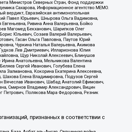
овета Министров Северных Стран, Фонд поддержки
адемика Сахарова, Информационное агентство МЕМО.
ый вердикт, Евразийская антимонопольная
кий Павел Юрьевич, Шнырова Ольга Вадимовна,
 Евгеньевна, Ривина Анна Валерьевна, Бойко
хоев Магомед Бекханович, Шарипков Олег
Борис Юльевич, Созаев Валерий Валерьевич,
тович, Гасан Ольга Павловна, Паутов Юрий
ровна, Чуркина Наталья Валерьевна, Акимова
 Гудков Лев Дмитриевич, Илларионова Юлия
ихайловна, Щур Николай Алексеевич, Блинушов
е Ирина Анатольевна, Мельникова Валентина
Беляев Сергей Иванович, Голубева Елена
ила Залмановна, Кокорина Екатерина Алексеевна,
, Шахова Елена Владимировна, Подузов Сергей
ин Вячеслав Иванович, Шабад Анатолий Ефимович,
вна, Смирнов Владимир Александрович, Вицин
ег Петрович, Полякова Мара Федоровна, Резник
ганизаций, признанных в соответствии с
на, База, Асбат аль-Ансар, Священная война,