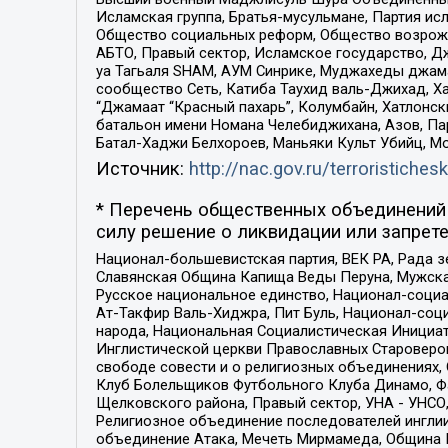
Исламская группа, Братья-мусульмане, Партия ис
Общество социальных реформ, Общество возрожд
АБТО, Правый сектор, Исламское государство, Д
уа Тагьаля SHAM, АУМ Синрике, Муджахеды джама
сообщество Сеть, Катиба Таухид валь-Джихад, Хай
“Джамаат “Красный пахарь”, Колумбайн, Хатлонск
батальон имени Номана Челебиджихана, Азов, Па
Батал-Хаджи Белхороев, Маньяки Культ Убийц, М
Источник:
http://nac.gov.ru/terroristichesk
* Перечень общественных объединений 
силу решение о ликвидации или запрете
Национал-большевистская партия, ВЕК РА, Рада 
Славянская Община Капища Веды Перуна, Мужская
Русское национальное единство, Национал-социа
Ат-Такфир Валь-Хиджра, Пит Буль, Национал-соц
народа, Национальная Социалистическая Инициат
Инглистической церкви Православных Староверов
свободе совести и о религиозных объединениях,
Клуб Болельщиков Футбольного Клуба Динамо, Фа
Щелковского района, Правый сектор, УНА - УНСО, У
Религиозное объединение последователей инглии
объединение Атака, Мечеть Мирмамеда, Община К