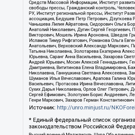
Средств Массовой Информации, Институт развити
свободы прессы, Гражданский контроль, Человек
РУ, Институт региональной прессы, Институт Ра
ассоциация, Бедушев Петр Петрович, Дзугкоева 
Чанышева Лилия Айратовна, Сидорович Ольга Бори
Анатолий Николаевич, Дугин Сергей Георгиевич, 
Викторович, Мошель Ирина Ароновна, Шведов Гри
Исламов Тимур Рифгатович, Романова Ольга Евге
Анатольевич, Верховский Александр Маркович, П
Татьяна Николаевна, Золотарева Екатерина Алек
Юрьевна, Саранг Анна Васильевна, Захарова Свет
Андрей Юрьевич, Мосин Алексей Геннадьевич, Ге
Дмитриевна, Вититинова Елена Владимировна, Ба
Николаевна, Ганнушкина Светлана Алексеевна, За
Шуманов Илья Вячеславович, Арапова Галина Юрь
Васильевич, Протасова Ирина Вячеславовна, Лит
Сухих Дарья Николаевна, Орлов Олег Петрович, 
Сергей Ефимович, Золотухин Борис Андреевич, Л
Генри Маркович, Захаров Герман Константинович
Источник:
http://unro.minjust.ru/NKOFore
* Единый федеральный список организа
законодательством Российской Федера
Высший военный Маджлисуль Шура Объединенных с