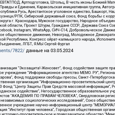
РЕВТАТПОД, Артподготовка, Штольц, В честь иконы Божией Мате
равды и Единения, Каракольская инициативная группа, Автогра
спублика Русь, Арестантское уголовное единство, Башкорт, Наци
окузнецк/РПК, Сибирский державный союз, Фонд борьбы с кор
округа г. Краснодара, Мужское государство, Народное объедин
ой области, Проект Штурм, Граждане СССР, Держава Союз Сов
Facebook, Instagram, WhatsApp, СИЧ-С14, Добровольческое Движ
ское общественное движение, Невоград, Молодежное Демократ
ой Республики, Конгресс ойрат-калмыцкого народа, Исполнит
бъединение, ЛГБТ, Я.МЫ Сергей Фургал
uments/7822/
данные на
03.05.2024
Общество с ограниченной ответственностью "Радио Свободная Европа/Радио Свобода", Чешское информационное агентство "MEDIUM-ORIENT", Красноярская региональная общественная организация "Мы против СПИДа", Камалягин Денис Николаевич, Маркелов Сергей Евгеньевич, Пономарев Лев Александрович, Савицкая Людмила Алексеевна, Автономная некоммерческая организация "Центр по работе с проблемой насилия "НАСИЛИЮ.НЕТ", Межрегиональный профессиональный союз работников здравоохранения "Альянс врачей", Юридическое лицо, зарегистрированное в Латвийской Республике, SIA "Medusa Project" (регистрационный номер 40103797863, дата регистрации 10.06.2014), Некоммерческая организация "Фонд по борьбе с коррупцией", Автономная некоммерческая организация "Институт права и публичной политики", Баданин Роман Сергеевич, Гликин Максим Александрович, Железнова Мария Михайловна, Лукьянова Юлия Сергеевна, Маетная Елизавета Витальевна, Маняхин Петр Борисович, Чуракова Ольга Владимировна, Ярош Юлия Петровна, Юридическое лицо "The Insider SIA", зарегистрированное в Риге, Латвийская Республика (дата регистрации 26.06.2015), являющееся администратором доменного имени интернет-издания "The Insider SIA", https://theins.ru, Постернак Алексей Евгеньевич, Рубин Михаил Аркадьевич, Анин Роман Александрович, Юридическое лицо Istories fonds, зарегистрированное в Латвийской Республике (регистрационный номер 50008295751, дата регистрации 24.02.2020), Великовский Дмитрий Александрович, Долинина Ирина Николаевна, Мароховская Алеся Алексеевна, Шлейнов Роман Юрьевич, Шмагун Олеся Валентиновна, Общество с ограниченной ответственностью "Альтаир 2021", Общество с ограниченной ответственностью "Вега 2021", Общество с ограниченной ответственностью "Главный редактор 2021", Общество с ограниченной ответственностью "Ромашки монолит", Важенков Артем Валерьевич, Ивановская областная общественная организация "Центр гендерных исследований", Гурман Юрий Альбертович, Медиапроект "ОВД-Инфо", Егоров Владимир Владимирович, Жилинский Владимир Александрович, Общество с ограниченной ответственностью "ЗП", Иванова София Юрьевна, Карезина Инна Павловна, Кильтау Екатерина Викторовна, Петров Алексей Викторович, Пискунов Сергей Евгеньевич, Смирнов Сергей Сергеевич, Тихонов Михаил Сергеевич, Общество с ограниченной ответственностью "ЖУРНАЛИСТ-ИНОСТРАННЫЙ АГЕНТ", Арапова Галина Юрьевна, Вольтская Татьяна Анатольевна, Американская компания "Mason G.E.S. Anonymous Foundation" (США), являющаяся владельцем интернет-издания https://mnews.world/, Компания "Stichting Bellingcat", зарегистрированная в Нидерландах (дата регистрации 11.07.2018), Захаров Андрей Вячеславович, Клепиковская Екатерина Дмитриевна, Общество с ограниченной ответственностью "МЕМО", Перл Роман Александрович, Симонов Евгений Алексеевич, Соловьева Елена Анатольевна, Сотников Даниил Владимирович, Сурначева Елизавета Дмитриевна, Автономная некоммерческая организация по защите прав человека и информированию населения "Якутия – Наше Мнение", Общество с ограниченной ответственностью "Москоу диджитал медиа", с 26.01.2023 Общество с ограниченной ответственностью "Чайка Белые сады", Ветошкина Валерия Валерьевна, Заговора Максим Александрович, Межрегиональное общественное движение "Российская ЛГБТ - сеть", Оленичев Максим Владимирович, Павлов Иван Юрьевич, Скворцова Елена Сергеевна, Общество с ограниченной ответственностью "Как бы инагент", Кочетков Игорь Викторович, Общество с ограниченной ответственностью "Честные выборы", Еланчик Олег Александрович, Общество с ограниченной ответственностью "Нобелевский призыв", Гималова Регина Эмилевна, Григорьев Андрей Валерьевич, Григорьева Алина Александровна, Ассоциация по содействию защите прав призывников, альтернативнослужащих и военнослужащих "Правозащитная группа "Гражданин.Армия.Право", Хисамова Регина Фаритовна, Автономная некоммерческая организация по реализа