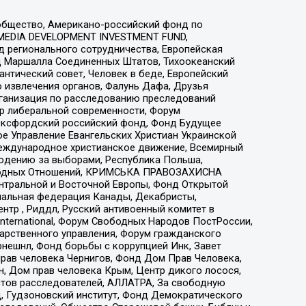
общество, Американо-российский фонд по
 MEDIA DEVELOPMENT INVESTMENT FUND,
 регионального сотрудничества, Европейская
 Маршалла Соединенных Штатов, Тихоокеанский
нтический совет, Человек в беде, Европейский
 извлечения органов, Фалунь Дафа, Друзья
рганизация по расследованию преследований
тр либеральной современности, Форум
 Оксфордский российский фонд, Фонд Будущее
е Управление Евангельских Христиан Украинской
еждународное христианское движение, Всемирный
людению за выборами, Республика Польша,
народных Отношений, КРИМСЬКА ПРАВОЗАХИСНА
ы Центральной и Восточной Европы, Фонд Открытой
иональная федерация Канады, Декабристы,
тр , Риддл, Русский антивоенный комитет в
nternational, Форум Свободных Народов ПостРоссии,
дарственного управления, Форум гражданского
рнешнл, Фонд борьбы с коррупцией Инк, Завет
прав человека Чернигов, Фонд Дом Прав Человека,
н, Дом прав человека Крым, Центр дикого лосося,
стов расследователей, АЛЛАТРА, За свободную
д, Гудзоновский институт, Фонд Демократического