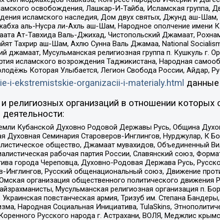
ламского освобождения, Лашкар-И-Тайба, Исламская группа, Дв
ения исламского наследия, Дом двух святых, Джунд аш-Шам, 
жабха аль-Нусра ли-Ахль аш-Шам, Народное ополчение имени К.
ата Ат-Тавхида Валь-Джихад, Чистопольский Джамаат, Рохнам
ят Тахрир аш-Шам, Ахлю Сунна Валь Джамаа, National Socialism
ий джамаат, Мусульманская религиозная группа п. Кушкуль г. 
ртия исламского возрождения Таджикистана, Народная самооб
олодёжь Которая Улыбается, Легион Свобода России, Айдар, Р
ie-i-ekstremistskie-organizacii-i-materialy.html
данные
и религиозных организаций в отношении которых 
 деятельности:
земли Кубанской Духовно Родовой Державы Русь, Община Духо
 Духовная Семинария Староверов-Инглингов, Нурджулар, К Бо
листическое общество, Джамаат мувахидов, Объединенный Вил
иалистическая рабочая партия России, Славянский союз, Форма
ива города Череповца, Духовно-Родовая Держава Русь, Русск
-Инглингов, Русский общенациональный союз, Движение против
 Омская организация общественного политического движения Р
йзрахманисты, Мусульманская религиозная организация п. Бо
краинская повстанческая армия, Тризуб им. Степана Бандеры, Бр
зма, Народная Социальная Инициатива, TulaSkins, Этнополитич
оренного Русского народа г. Астрахани, ВОЛЯ, Меджлис крымс