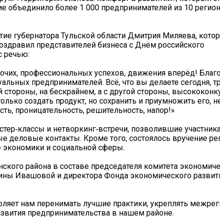
е объединило более 1 000 предпринимателей из 10 регион
ие губернатора Тульской области Дмитрия Миляева, кото
поздравил представителей бизнеса с Днём российского
с речью:
очих, профессиональных успехов, движения вперёд! Благо
дуальных предпринимателей. Всё, что вы делаете сегодня, т
й стороны, на бескрайнем, а с другой стороны, высококон
только создать продукт, но сохранить и приумножить его, н
сть, проницательность, решительность, напор!»
стер‑классы и нетворкинг‑встречи, позволившие участник
е деловые контакты. Кроме того, состоялось вручение р
е экономики и социальной сферы.
нского района в составе председателя комитета экономич
ины Ивашовой и директора Фонда экономического развит
оляет нам перенимать лучшие практики, укреплять межре
азвития предпринимательства в нашем районе.