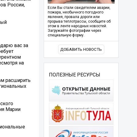
ов России,
Если Вы стали свидетелем аварии,
пожара, необычного погодного
явления, провала дороги или
рый
прорыва теплотрассы, сообщите об
этом в ленте народных новостей.
Загружайте фотографии через
специальную форму.
дарю вас за
ДОБАВИТЬ НОВОСТЬ
ребует
курентном
есмотря на
ПОЛЕЗНЫЕ РЕСУРСЫ
ам расширить
егиональных
еского
ия Марии
гиональные