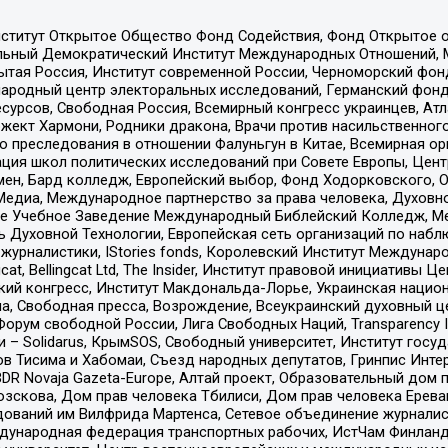
ститут Открытое Общество Фонд Содействия, Фонд Открытое 
альный Демократический Институт Международных Отношений,
тая Россия, Институт современной России, Черноморский фонд
родный центр электоральных исследований, Германский фонд
рсов, Свободная Россия, Всемирный конгресс украинцев, Атла
ект Хармони, Родники дракона, Врачи против насильственного
ию преследования в отношении Фалуньгун в Китае, Всемирная о
ация школ политических исследований при Совете Европы, Цен
мен, Бард колледж, Европейский выбор, Фонд Ходорковского,
едиа, Международное партнерство за права человека, Духовно
ое Учебное Заведение Международный Библейский Колледж, М
ь Духовной Технологии, Европейская сеть организаций по наб
урналистики, IStories fonds, Королевский Институт Между
gcat, Bellingcat Ltd, The Insider, Институт правовой инициатив
инский конгресс, Институт Макдональда-Лорье, Украинская нац
, Свободная пресса, Возрождение, Всеукраинский духовный цен
орум свободной России, Лига Свободных Наций, Transparеncy I
– Solidarus, КрымSOS, Свободный университет, Институт госу
в Тисима и Хабомаи, Съезд народных депутатов, Гринпис Инте
DR Novaja Gazeta-Europe, Алтай проект, Образовательный дом 
зскова, Дом прав человека Тбилиси, Дом прав человека Ерева
едований им Вилфрида Мартенса, Сетевое объединение журнали
Международная федерация транспортных рабочих, ИстЧам Финлан