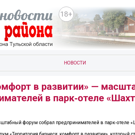
18+
НОВОСТИ
комфорт в развитии» — масшт
имателей в парк‑отеле «Шахт
асштабный форум собрал предпринимателей в парк‑отеле «
орум «Территория бизнеса: комфорт в развитии», который 