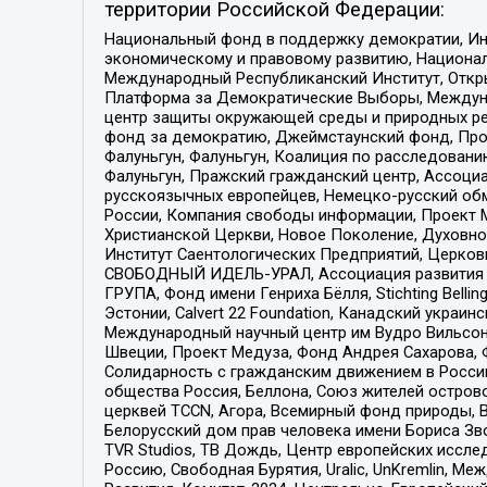
территории Российской Федерации:
Национальный фонд в поддержку демократии, Ин
экономическому и правовому развитию, Национ
Международный Республиканский Институт, Откры
Платформа за Демократические Выборы, Междуна
центр защиты окружающей среды и природных ресу
фонд за демократию, Джеймстаунский фонд, Прож
Фалуньгун, Фалуньгун, Коалиция по расследован
Фалуньгун, Пражский гражданский центр, Ассоци
русскоязычных европейцев, Немецко-русский об
России, Компания свободы информации, Проект М
Христианской Церкви, Новое Поколение, Духовн
Институт Саентологических Предприятий, Церков
СВОБОДНЫЙ ИДЕЛЬ-УРАЛ, Ассоциация развития ж
ГРУПА, Фонд имени Генриха Бёлля, Stichting Bellin
Эстонии, Calvert 22 Foundation, Канадский укра
Международный научный центр им Вудро Вильсона
Швеции, Проект Медуза, Фонд Андрея Сахарова, Ф
Солидарность с гражданским движением в России 
общества Россия, Беллона, Союз жителей острово
церквей TCCN, Агора, Всемирный фонд природы, B
Белорусский дом прав человека имени Бориса Зво
TVR Studios, ТВ Дождь, Центр европейских иссл
Россию, Свободная Бурятия, Uralic, UnKremlin, 