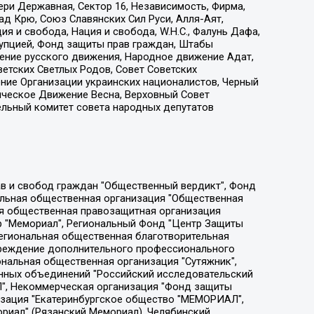
ри Державная, Сектор 16, Независимость, Фирма,
д Крю, Союз Славянских Сил Руси, Алля-Аят,
я и свобода, Нация и свобода, W.H.С., Фалунь Дафа,
рупцией, Фонд защиты прав граждан, Штабы
ение русского движения, Народное движение Адат,
етских Светлых Родов, Совет Советских
ение Организации украинских националистов, Черный
ическое Движение Весна, Верховный Совет
ельный комитет совета народных депутатов
ции социально-правовых программ "Лилит", Дальневосточное общественное движение "Маяк", Санкт-Петербургская ЛГБТ-инициативная группа "Выход", Инициативная группа ЛГБТ+ "Реверс", Алексеев Андрей Викторович, Бекбулатова Таисия Львовна, Беляев Иван Михайлович, Владыкина Елена Сергеевна, Гельман Марат Александрович, Никульшина Вероника Юрьевна, Толоконникова Надежда Андреевна, Шендерович Виктор Анатольевич, Общество с ограниченной ответственностью "Данное сообщение", Общество с ограниченной ответственностью Издательский дом "Новая глава", Айнбиндер Александра Александровна, Московский комьюнити-центр для ЛГБТ+инициатив, Благотворительный фонд развития филантропии, Deutsche Welle (Германия, Kurt-Schumacher-Strasse 3, 53113 Bonn), Борзунова Мария Михайловна, Воробьев Виктор Викторович, Голубева Анна Львовна, Константинова Алла Михайловна, Малкова Ирина Владимировна, Мурадов Мурад Абдулгалимович, Осетинская Елизавета Николаевна, Понасенков Евгений Николаевич, Ганапольский Матвей Юрьевич, Киселев Евгений Алексеевич, Борухович Ирина Григорьевна, Дремин Иван Тимофеевич, Дубровский Дмитрий Викторович, Красноярская региональная общественная организация поддержки и развития альтернативных образовательных технологий и межкультурных коммуникаций "ИНТЕРРА", Маяковская Екатерина Алексеевна, Фейгин Марк Захарович, Филимонов Андрей Викторович, Дзугкоева Регина Николаевна, Доброхотов Роман Александрович, Дудь Юрий Александрович, Елкин Сергей Владимирович, Кругликов Кирилл Игоревич, Сабунаева Мария Леонидовна, Семенов Алексей Владимирович, Шаинян Карен Багратович, Шульман Екатерина Михайловна, Асафьев Артур Валерьевич, Вахштайн Виктор Семенович, Венедиктов Алексей Алексеевич, Лушникова Екатерина Евгеньевна, Волков Леонид Михайлович, Невзоров Александр Глебович, Пархоменко Сергей Борисович, Сироткин Ярослав Николаевич, Кара-Мурза Владимир Владимирович, Баранова Наталья Владимировна, Гозман Леонид Яковлевич, Кагарлицкий Борис Юльевич, Климарев Михаил Валерьевич, Милов Владимир Станиславович, Автономная некоммерческая организация Краснодарский центр современного искусства "Типография", Моргенштерн Алишер Тагирович, Соболь Любовь Эдуардовна, Общество с ограниченной ответственностью "ЛИЗА НОРМ", Каспаров Гарри Кимович, Ходорковский Михаил Борисович, Общество с ограниченной ответственностью "Апрельские тезисы", Данилович Ирина Брониславовна, Кашин Олег Владимирович, Петров Николай Владимирович, Пивоваров Алексей Владимирович, Соколов Михаил Владимирович, Цветкова Юлия Владимировна, Чичваркин Евгений Александрович, Комитет против пыток/Команда против пыток, Общество с ограниченной ответственностью "Первый научный", Общество с ограниченной ответственностью "Вертолет и ко", Белоцерковская Вероника Борисовна, Кац Максим Евгеньевич, Лазарева Татьяна Юрьевна, Шаведдинов Руслан Табризович, Яшин Илья Валерьевич, Общество с ограниченной ответственностью "Иноагент ААВ", Алешковский Дмитрий Петрович, Альбац Евгения Марковна, Быков Дмитрий Львович, Галямина Юлия Евгеньевна, Лойко Сергей Леонидович, Мартынов Кирилл Константинович, Медведев Сергей Александрович, Крашенинников Федор Геннадиевич, Гордеева Катерина Вл