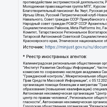
противодействии экстремистской деятельности, 
Молодежная правозащитная группа МПГ, Курсом П
Благотворительный пансионат Ак Умут, Русская ре
Иртыш Ultras, Русский Патриотический клуб-Нов
Навального, Совет граждан СССР Прикубанского 
Народный совет граждан РСФСР СССР Архангельск
Социалистических Районов, Meta Platforms Inc, 
Комитет, Татарстанское Региональное Всетатар
Татарской Автономной Советской Социалистическ
Красноярского края, Этническое национальное о
Источник:
https://minjust.gov.ru/ru/doc
* Реестр иностранных агентов:
Калининградская региональная общественная организация "Экозащита!-Женсовет", Фонд содействия защите прав и свобод граждан "Общественный вердикт", Фонд "Институт Развития Свободы Информации", Частное учреждение "Информационное агентство МЕМО. РУ", Региональная общественная организация "Общественная комиссия по сохранению наследия академика Сахарова", Фонд поддержки свободы прессы, Санкт-Петербургская общественная правозащитная организация "Гражданский контроль", Межрегиональная общественная организация "Информационно-просветительский центр "Мемориал", Региональный Фонд "Центр Защиты Прав Средств Массовой Информации", с 05.12.2023 Фонд "Центр Защиты Прав Средств массовой информации", Региональная общественная благотворительная организация помощи беженцам и мигрантам "Гражданское содействие", Негосударственное образовательное учреждение дополнительного профессионального образования (повышение квалификации) специалистов "АКАДЕМИЯ ПО ПРАВАМ ЧЕЛОВЕКА", Свердловская региональная общественная организация "Сутяжник", Автономная некоммерческая организация "Центр независимых социологических исследований", Союз общественных объединений "Российский исследовательский центр по правам человека", Региональное общественное учреждение научно-информационный центр "МЕМОРИАЛ", Некоммерческая организация "Фонд защиты гласности", Автономная некоммерческая организация "Институт прав человека", Городская общественная организация "Екатеринбургское общество "МЕМОРИАЛ", Городская общественная организация "Рязанское историко-просветительское и правозащитное общество "Мемориал" (Рязанский Мемориал), Челябинский региональный орган общественной самодеятельности – женское общественное объединение "Женщины Евразии", Челябинский региональный орган общественной самодеятельности "Уральская правозащитная группа", Фонд содействия защите здоровья и социальной справедливости имени Андрея Рылькова, Автономная Некоммерческая Организация "Аналитический Центр Юрия Левады", Автономная некоммерческая организация социальной поддержки населения "Проект Апрель", Региональная общественная организация помощи женщинам и детям, находящимся в кризисной ситуации "Информационно-методический центр "Анна", Фонд содействия развитию массовых коммуникаций и правовому просвещению "Так-так-Так", Фонд содействия устойчивому развитию "Серебряная тайга", Свердловский региональный общественный фонд социальных проектов "Новое время", "Idel.Реалии", Кавказ.Реалии, Крым.Реалии, Телеканал Настоящее Время, Татаро-башкирская служба Радио Свобода (Azatliq Radiosi), Радио Свободная Европа/Радио Свобода (PCE/PC), "Сибирь.Реалии", "Фактограф", Благотворительный фонд помощи осужденным и их семьям, Автономная некоммерческая организация "Институт глобализации и социальных движений", Фонд "В защиту прав заключенных", Частное учреждение "Центр поддержки и содействия развитию средств массовой информации", Пензенский региональный общественный благотворительный фонд "Гражданский союз", "Север.Реалии", Некоммерческая организация Фонд "Правовая инициатива", 