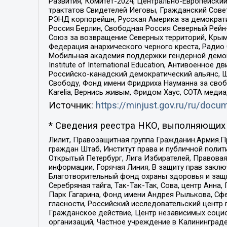
Развития, Комитет-2024, Центрально-Европейски
трактатов Свидетелей Иеговы, Гражданский Совет
РЭНД корпорейшн, Русская Америка за демократи
Россия Берлин, Свободная Россия Северный Рейн-В
Союз за возвращение Северных территорий, Крымско
Федерация анархического черного креста, Радио
Мобильная академия поддержки гендерной демократи
Institute of International Education, Антивоенн
Российско-канадский демократический альянс, 
Свободу, Фонд имени Фридриха Науманна за свобо
Karelia, Вернись живым, Фридом Хаус, СОТА меди
Источник:
https://minjust.gov.ru/ru/doc
* Сведения реестра НКО, выполняющих 
Лилит, Правозащитная группа Гражданин.Армия.П
граждан Штаб, Институт права и публичной поли
Открытый Петербург, Лига Избирателей, Правова
информации, Горячая Линия, В защиту прав закл
Благотворительный фонд охраны здоровья и защи
Серебряная тайга, Так-Так-Так, Сова, центр Анн
Парк Гагарина, Фонд имени Андрея Рылькова, Сф
гласности, Российский исследовательский центр 
Гражданское действие, Центр независимых соци
организаций, Частное учреждение в Калининград