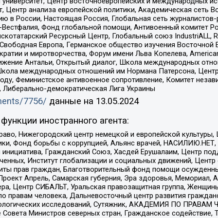
й университет, Центр восточноевропейских и международных и
, Центр анализа европейской политики, Академическая сеть Во
ю в России, Настоящая Россия, Глобальная сеть журналистов
естфалия, Фонд глобальной помощи, Антивоенный комитет России,
татарский Ресурсный Центр, Глобальный союз IndustriALL, Russi
 Свободная Европа, Германское общество изучения Восточной 
и и миротворчества, Форум имени Льва Копелева, American Counci
ое движение Антальи, Открытый диалог, Школа международных отн
Школа международных отношений им Нормана Патерсона, Центр
ду, Феминистское антивоенное сопротивление, Комитет независ
а, Либерально-демократическая Лига Украины
uments/7756/
данные на
13.05.2024
функции иностранного агента:
раво, Нижегородский центр немецкой и европейской культуры,
тики, Фонд борьбы с коррупцией, Альянс врачей, НАСИЛИЮ.НЕТ,
я инициатива, Гражданский Союз, Хасдей Ерушалаим, Центр по
юченных, Институт глобализации и социальных движений, Цент
ты прав граждан, Благотворительный фонд помощи осужденным
а, Проект Апрель, Самарская губерния, Эра здоровья, Мемориал
ера, Центр СИБАЛЬТ, Уральская правозащитная группа, Женщины
по правам человека, Дальневосточный центр развития гражданс
ологических исследований, Сутяжник, АКАДЕМИЯ ПО ПРАВАМ Ч
е Совета Министров северных стран, Гражданское содействие,