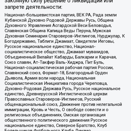
законную силу решение о ликвидации или
запрете деятельности:
Национал-большевистская партия, ВЕК РА, Рада земли
Кубанской Духовно Родовой Державы Русь, Община
Духовного Управления Асгардской Веси Беловодья,
Славянская Община Капища Веды Перуна, Мужская
Духовная Семинария Староверов-Инглингов, Нурджулар, К
Богодержавию, Таблиги Джамаат, Свидетели Иеговы,
Русское национальное единство, Национал-
социалистическое общество, Джамаат мувахидов,
Объединенный Вилайат Кабарды, Балкарии и Карачая,
Союз славян, Ат-Такфир Валь-Хиджра, Пит Буль,
Национал-социалистическая рабочая партия России,
Славянский союз, Формат-18, Благородный Орден
Дьявола, Армия воли народа, Национальная
Социалистическая Инициатива города Череповца,
Духовно-Родовая Держава Русь, Русское национальное
единство, Древнерусской Инглистической церкви
Православных Староверов-Инглингов, Русский
общенациональный союз, Движение против нелегальной
иммиграции, Кровь и Честь, О свободе совести и о
религиозных объединениях, Омская организация
общественного политического движения Русское
национальное единство, Северное Братство, Клуб
Болельщиков Футбольного Клуба Динамо,