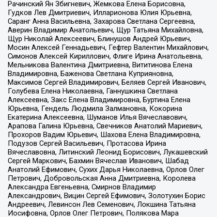
Рачинский Ян Збигневич, Жемкова Елена Борисовна,
Гудков Лев Дмитриевич, Илларионова Юлия Юрьевна,
Саранг Анна Васильевна, Захарова Светлана Сергеевна,
Аверин Владимир Анатольевич, Щур Татьяна Михайловна,
Щур Николай Алексеевич, Блинушов Андрей Юрьевич,
Мосин Алексей Геннадьевич, Гефтер Валентин Михайлович,
Симонов Алексей Кириллович, Флиге Ирина Анатольевна,
Мельникова Валентина Дмитриевна, Вититинова Елена
Владимировна, Баженова Светлана Куприяновна,
Максимов Сергей Владимирович, Беляев Сергей Иванович,
Голубева Елена Николаевна, Ганнушкина Светлана
Алексеевна, Закс Елена Владимировна, Буртина Елена
Юрьевна, Гендель Людмила Залмановна, Кокорина
Екатерина Алексеевна, Шуманов Илья Вячеславович,
Арапова Галина Юрьевна, Свечников Анатолий Мариевич,
Прохоров Вадим Юрьевич, Шахова Елена Владимировна,
Подузов Сергей Васильевич, Протасова Ирина
Вячеславовна, Литинский Леонид Борисович, Лукашевский
Сергей Маркович, Бахмин Вячеслав Иванович, Шабад
Анатолий Ефимович, Сухих Дарья Николаевна, Орлов Олег
Петрович, Добровольская Анна Дмитриевна, Королева
Александра Евгеньевна, Смирнов Владимир
Александрович, Вицин Сергей Ефимович, Золотухин Борис
Андреевич, Левинсон Лев Семенович, Локшина Татьяна
Иосифовна, Орлов Олег Петрович, Полякова Мара