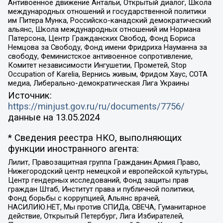
Антивоенное движение Антальи, Открытый диалог, Школа
международных отношений и государственной политики
им Питера Мунка, Российско-канадский демократический
альянс, Школа международных отношений им Нормана
Патерсона, Центр Гражданских Свобод, Фонд Бориса
Немцова за Свободу, Фонд имени Фридриха Науманна за
свободу, Феминистское антивоенное сопротивление,
Комитет независимости Ингушетии, Прометей, Stop
Occupation of Karelia, Вернись живым, Фридом Хаус, СОТА
медиа, Либерально-демократическая Лига Украины
Источник:
https://minjust.gov.ru/ru/documents/7756/
данные на
13.05.2024
* Сведения реестра НКО, выполняющих
функции иностранного агента:
Лилит, Правозащитная группа Гражданин.Армия.Право,
Нижегородский центр немецкой и европейской культуры,
Центр гендерных исследований, Фонд защиты прав
граждан Штаб, Институт права и публичной политики,
Фонд борьбы с коррупцией, Альянс врачей,
НАСИЛИЮ.НЕТ, Мы против СПИДа, СВЕЧА, Гуманитарное
действие, Открытый Петербург, Лига Избирателей,