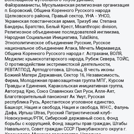
Файзрахманисты, Мусульманская религиозная организация
п. Боровский, Община Коренного Русского народа
Щелковского района, Правый сектор, УНА - УНСО,
Украинская повстанческая армия, Тризуб им. Степана
Бандеры, Братство, Белый Крест, Misanthropic division,
Религиозное объединение последователей инглиизма,
Народная Социальная Инициатива, TulaSkins,
Этнополитическое объединение Русские, Русское
национальное объединение Атака, Мечеть Мирмамеда,
Община Коренного Русского народа г. Астрахани, ВОЛЯ,
Меджлис крымскотатарского народа, Рубеж Севера, ТОЙС,
О противодействии экстремистской деятельности,
РЕВТАТПОД, Артподготовка, Штольц, В честь иконы
Божией Матери Державная, Сектор 16, Независимость,
Фирма, Молодежная правозащитная группа МПГ, Курсом
Правды и Единения, Каракольская инициативная группа,
Автоград Крю, Союз Славянских Сил Руси, Алля-Аят,
Благотворительный пансионат Ак Умут, Русская
республика Русь, Арестантское уголовное единство,
Башкорт, Нация и свобода, Нация и свобода, W.H.С., Фалунь
Дафа, Иртыш Ultras, Русский Патриотический клуб-
Новокузнецк/РПК, Сибирский державный союз, Фонд
борьбы с коррупцией, Фонд защиты прав граждан, Штабы
Навального, Совет граждан СССР Прикубанского округа г.