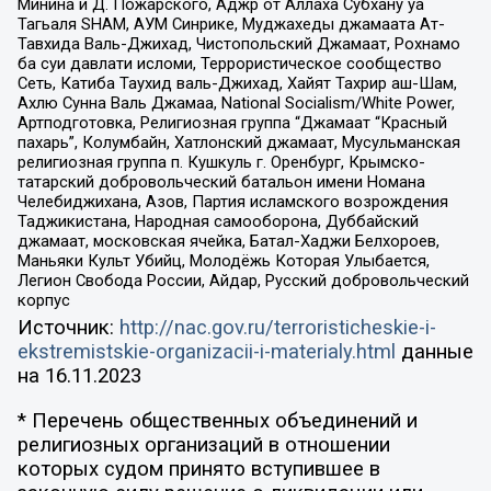
Минина и Д. Пожарского, Аджр от Аллаха Субхану уа
Тагьаля SHAM, АУМ Синрике, Муджахеды джамаата Ат-
Тавхида Валь-Джихад, Чистопольский Джамаат, Рохнамо
ба суи давлати исломи, Террористическое сообщество
Сеть, Катиба Таухид валь-Джихад, Хайят Тахрир аш-Шам,
Ахлю Сунна Валь Джамаа, National Socialism/White Power,
Артподготовка, Религиозная группа “Джамаат “Красный
пахарь”, Колумбайн, Хатлонский джамаат, Мусульманская
религиозная группа п. Кушкуль г. Оренбург, Крымско-
татарский добровольческий батальон имени Номана
Челебиджихана, Азов, Партия исламского возрождения
Таджикистана, Народная самооборона, Дуббайский
джамаат, московская ячейка, Батал-Хаджи Белхороев,
Маньяки Культ Убийц, Молодёжь Которая Улыбается,
Легион Свобода России, Айдар, Русский добровольческий
корпус
Источник:
http://nac.gov.ru/terroristicheskie-i-
ekstremistskie-organizacii-i-materialy.html
данные
на
16.11.2023
* Перечень общественных объединений и
религиозных организаций в отношении
которых судом принято вступившее в