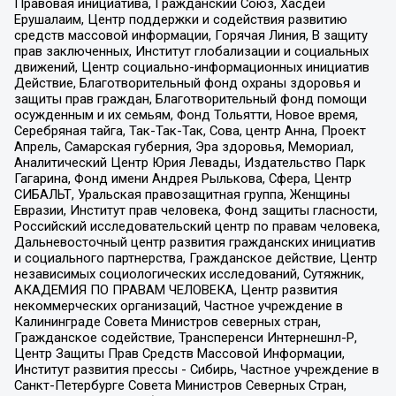
Правовая инициатива, Гражданский Союз, Хасдей
Ерушалаим, Центр поддержки и содействия развитию
средств массовой информации, Горячая Линия, В защиту
прав заключенных, Институт глобализации и социальных
движений, Центр социально-информационных инициатив
Действие, Благотворительный фонд охраны здоровья и
защиты прав граждан, Благотворительный фонд помощи
осужденным и их семьям, Фонд Тольятти, Новое время,
Серебряная тайга, Так-Так-Так, Сова, центр Анна, Проект
Апрель, Самарская губерния, Эра здоровья, Мемориал,
Аналитический Центр Юрия Левады, Издательство Парк
Гагарина, Фонд имени Андрея Рылькова, Сфера, Центр
СИБАЛЬТ, Уральская правозащитная группа, Женщины
Евразии, Институт прав человека, Фонд защиты гласности,
Российский исследовательский центр по правам человека,
Дальневосточный центр развития гражданских инициатив
и социального партнерства, Гражданское действие, Центр
независимых социологических исследований, Сутяжник,
АКАДЕМИЯ ПО ПРАВАМ ЧЕЛОВЕКА, Центр развития
некоммерческих организаций, Частное учреждение в
Калининграде Совета Министров северных стран,
Гражданское содействие, Трансперенси Интернешнл-Р,
Центр Защиты Прав Средств Массовой Информации,
Институт развития прессы - Сибирь, Частное учреждение в
Санкт-Петербурге Совета Министров Северных Стран,