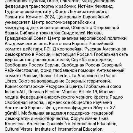
Свободная Бурятия, Uralic, UnKremlin, Международная
федерация транспортных рабочих, ИстЧам Финланд,
Гудзоновский институт, Фонд Демократического
Развития, Комитет-2024, Центрально-Европейский
университет, Центр восточноевропейских и
международных исследований, Общество Сторожевой
башни, Библии и трактатов Свидетелей Иеговы,
Гражданский Совет, Центр анализа европейской политики,
Академическая сеть Восточная Европа, Российский
комитет действия, РЭНД корпорейшн, Русская Америка за
демократию в России, Настоящая Россия, Глобальная сеть
журналистов-расследователей, Служба поддержки,
Свободная Россия Берлин, Свободная Россия Северный
Рейн-Вестфалия, Фонд глобальной помощи, Антивоенный
комитет России, Russie-Libertes, La Asocicion de Rusos
Libres, Союз за возвращение Северных территорий,
Крымскотатарский Ресурсный Центр, Глобальный союз
IndustriALL, Russian Election Monitor, Article 19, Мнение
медиа, Федерация анархического черного креста, Радио
Свободная Европа, Германское общество изучения
Восточной Европы, Фонд имени Фридриха Эберта, XZ
gGmbH, Мобильная академия поддержки гендерной
демократии и миротворчества, Форум имени Льва
Копелева, American Councils for International Education,
Cultural Vistas, Institute of International Education,