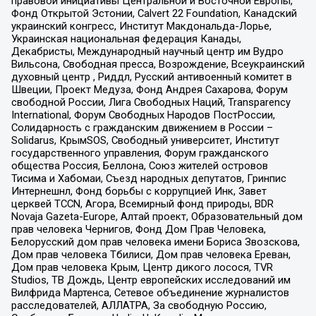
правовой инициативы Центральной и Восточной Европы,
Фонд Открытой Эстонии, Calvert 22 Foundation, Канадский
украинский конгресс, Институт Макдональда-Лорье,
Украинская национальная федерация Канады,
Декабристы, Международный научный центр им Вудро
Вильсона, Свободная пресса, Возрождение, Всеукраинский
духовный центр , Риддл, Русский антивоенный комитет в
Швеции, Проект Медуза, Фонд Андрея Сахарова, Форум
свободной России, Лига Свободных Наций, Transparеncy
International, Форум Свободных Народов ПостРоссии,
Солидарность с гражданским движением в России –
Solidarus, КрымSOS, Свободный университет, Институт
государственного управления, Форум гражданского
общества Россия, Беллона, Союз жителей островов
Тисима и Хабомаи, Съезд народных депутатов, Гринпис
Интернешнл, Фонд борьбы с коррупцией Инк, Завет
церквей TCCN, Агора, Всемирный фонд природы, BDR
Novaja Gazeta-Europe, Алтай проект, Образовательный дом
прав человека Чернигов, Фонд Дом Прав Человека,
Белорусский дом прав человека имени Бориса Звозскова,
Дом прав человека Тбилиси, Дом прав человека Ереван,
Дом прав человека Крым, Центр дикого лосося, TVR
Studios, ТВ Дождь, Центр европейских исследований им
Вилфрида Мартенса, Сетевое объединение журналистов
расследователей, АЛЛАТРА, За свободную Россию,