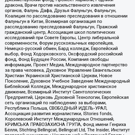
дракона, Врачи против насильственного извлечения
органов, Фалунь Дафа, Друзья Фалуньгун, Фалуньгун,
Коалиция по расследованию преследования в отношении
Фалуньгун в Китае, Всемирная организация по
расследованию преследований Фалуньгун, Пражский
гражданский центр, Ассоциация школ политических
исследований при Совете Европы, Центр либеральной
современности, Форум русскоязычных европейцев,
Немецко-русский обмен, Бард колледж, Европейский
выбор, Фонд Ходорковского, Оксфордский российский
фонд, Фонд Будущее России, Компания свободы
информации, Проект Медиа, Международное партнерство
за права человека, Духовное Управление Евангельских
Христиан Украинской Христианской Церкви, Новое
Поколение, Духовное Учебное Заведение Международный
Библейский Колледж, Международное христианское
движение, Всемирный Институт Саентологических
Предприятий, Церковь Духовной Технологии, Европейская
сеть организаций по наблюдению за выборами,
Республика Польша, СВОБОДНЫЙ ИДЕЛЬ-УРАЛ,
Ассоциация развития журналистики, IStories fonds,
Королевский Институт Международных Отношений,
КРИМСЬКА ПРАВОЗАХИСНА ГРУПА, Фонд имени Генриха
Бёлля, Stichting Bellingcat, Bellingcat Ltd, The Insider, Институт