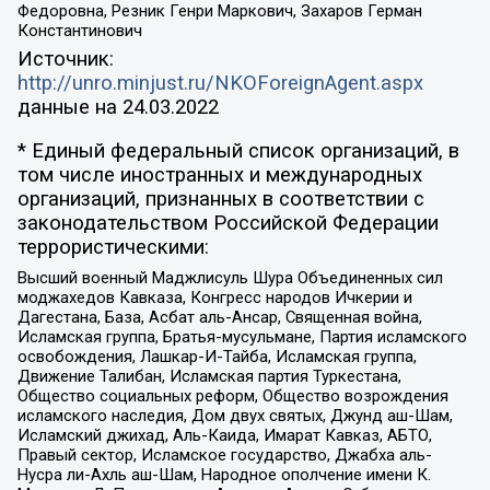
Федоровна, Резник Генри Маркович, Захаров Герман
Константинович
Источник:
http://unro.minjust.ru/NKOForeignAgent.aspx
данные на
24.03.2022
* Единый федеральный список организаций, в
том числе иностранных и международных
организаций, признанных в соответствии с
законодательством Российской Федерации
террористическими:
Высший военный Маджлисуль Шура Объединенных сил
моджахедов Кавказа, Конгресс народов Ичкерии и
Дагестана, База, Асбат аль-Ансар, Священная война,
Исламская группа, Братья-мусульмане, Партия исламского
освобождения, Лашкар-И-Тайба, Исламская группа,
Движение Талибан, Исламская партия Туркестана,
Общество социальных реформ, Общество возрождения
исламского наследия, Дом двух святых, Джунд аш-Шам,
Исламский джихад, Аль-Каида, Имарат Кавказ, АБТО,
Правый сектор, Исламское государство, Джабха аль-
Нусра ли-Ахль аш-Шам, Народное ополчение имени К.