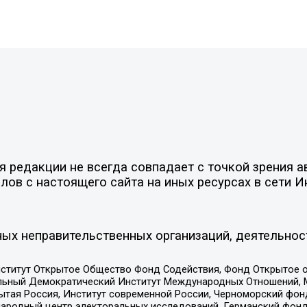
редакции не всегда совпадает с точкой зрения ав
ов с настоящего сайта на иных ресурсах в сети И
ых неправительственных организаций, деятельнос
ститут Открытое Общество Фонд Содействия, Фонд Открытое 
альный Демократический Институт Международных Отношений,
тая Россия, Институт современной России, Черноморский фонд
родный центр электоральных исследований, Германский фонд