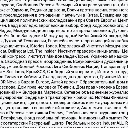
рсов, Свободная Россия, Всемирный конгресс украинцев, Атла
ект Хармони, Родники дракона, Врачи против насильственного
ию преследования в отношении Фалуньгун в Китае, Всемирная о
ация школ политических исследований при Совете Европы, Цен
мен, Бард колледж, Европейский выбор, Фонд Ходорковского,
едиа, Международное партнерство за права человека, Духовно
ое Учебное Заведение Международный Библейский Колледж, М
ь Духовной Технологии, Европейская сеть организаций по наб
урналистики, IStories fonds, Королевский Институт Между
gcat, Bellingcat Ltd, The Insider, Институт правовой инициатив
инский конгресс, Институт Макдональда-Лорье, Украинская нац
, Свободная пресса, Возрождение, Всеукраинский духовный цен
орум свободной России, Лига Свободных Наций, Transparеncy I
– Solidarus, КрымSOS, Свободный университет, Институт госу
в Тисима и Хабомаи, Съезд народных депутатов, Гринпис Инте
DR Novaja Gazeta-Europe, Алтай проект, Образовательный дом 
зскова, Дом прав человека Тбилиси, Дом прав человека Ерева
едований им Вилфрида Мартенса, Сетевое объединение журнали
Международная федерация транспортных рабочих, ИстЧам Финлан
й университет, Центр восточноевропейских и международных и
, Центр анализа европейской политики, Академическая сеть Во
ю в России, Настоящая Россия, Глобальная сеть журналистов
естфалия, Фонд глобальной помощи, Антивоенный комитет России,
татарский Ресурсный Центр, Глобальный союз IndustriALL, Russi