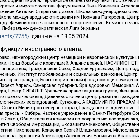
 Свободная Европа, Германское общество изучения Восточной 
и и миротворчества, Форум имени Льва Копелева, American Counci
ое движение Антальи, Открытый диалог, Школа международных отн
Школа международных отношений им Нормана Патерсона, Центр
ду, Феминистское антивоенное сопротивление, Комитет независ
а, Либерально-демократическая Лига Украины
uments/7756/
данные на
13.05.2024
функции иностранного агента:
раво, Нижегородский центр немецкой и европейской культуры,
тики, Фонд борьбы с коррупцией, Альянс врачей, НАСИЛИЮ.НЕТ,
я инициатива, Гражданский Союз, Хасдей Ерушалаим, Центр по
юченных, Институт глобализации и социальных движений, Цент
ты прав граждан, Благотворительный фонд помощи осужденным
а, Проект Апрель, Самарская губерния, Эра здоровья, Мемориал
ера, Центр СИБАЛЬТ, Уральская правозащитная группа, Женщины
по правам человека, Дальневосточный центр развития гражданс
ологических исследований, Сутяжник, АКАДЕМИЯ ПО ПРАВАМ Ч
е Совета Министров северных стран, Гражданское содействие,
я прессы - Сибирь, Частное учреждение в Санкт-Петербурге С
 и Закон, Общественная комиссия по сохранению наследия ак
звития Свободы Информации, Экозащита!-Женсовет, Общественн
Регина Николаевна, Кривенко Сергей Владимирович, Милославс
совна, Туровский Александр Алексеевич, Васильева Анастасия