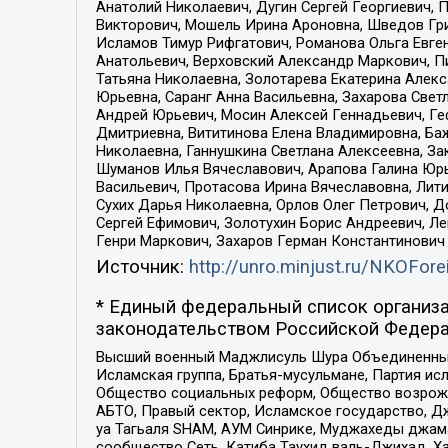
Анатолий Николаевич, Дугин Сергей Георгиевич, 
Викторович, Мошель Ирина Ароновна, Шведов Гри
Исламов Тимур Рифгатович, Романова Ольга Евге
Анатольевич, Верховский Александр Маркович, П
Татьяна Николаевна, Золотарева Екатерина Алек
Юрьевна, Саранг Анна Васильевна, Захарова Свет
Андрей Юрьевич, Мосин Алексей Геннадьевич, Ге
Дмитриевна, Вититинова Елена Владимировна, Ба
Николаевна, Ганнушкина Светлана Алексеевна, За
Шуманов Илья Вячеславович, Арапова Галина Юрь
Васильевич, Протасова Ирина Вячеславовна, Лит
Сухих Дарья Николаевна, Орлов Олег Петрович, 
Сергей Ефимович, Золотухин Борис Андреевич, Л
Генри Маркович, Захаров Герман Константинович
Источник:
http://unro.minjust.ru/NKOFore
* Единый федеральный список организа
законодательством Российской Федера
Высший военный Маджлисуль Шура Объединенных с
Исламская группа, Братья-мусульмане, Партия ис
Общество социальных реформ, Общество возрожд
АБТО, Правый сектор, Исламское государство, Д
уа Тагьаля SHAM, АУМ Синрике, Муджахеды джама
сообщество Сеть, Катиба Таухид валь-Джихад, Хай