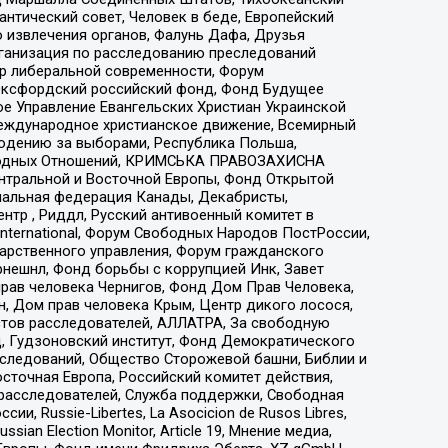
нтический совет, Человек в беде, Европейский
 извлечения органов, Фалунь Дафа, Друзья
рганизация по расследованию преследований
тр либеральной современности, Форум
 Оксфордский российский фонд, Фонд Будущее
е Управление Евангельских Христиан Украинской
еждународное христианское движение, Всемирный
людению за выборами, Республика Польша,
народных Отношений, КРИМСЬКА ПРАВОЗАХИСНА
ы Центральной и Восточной Европы, Фонд Открытой
иональная федерация Канады, Декабристы,
тр , Риддл, Русский антивоенный комитет в
nternational, Форум Свободных Народов ПостРоссии,
дарственного управления, Форум гражданского
рнешнл, Фонд борьбы с коррупцией Инк, Завет
прав человека Чернигов, Фонд Дом Прав Человека,
н, Дом прав человека Крым, Центр дикого лосося,
стов расследователей, АЛЛАТРА, За свободную
д, Гудзоновский институт, Фонд Демократического
сследований, Общество Сторожевой башни, Библии и
сточная Европа, Российский комитет действия,
-расследователей, Служба поддержки, Свободная
 Russie-Libertes, La Asocicion de Rusos Libres,
an Election Monitor, Article 19, Мнение медиа,