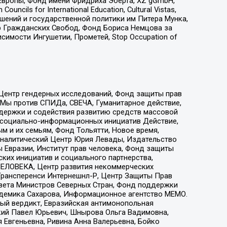
Европы, Фонд имени Фридриха Эберта, XZ gGmbH,
ls for International Education, Cultural Vistas,
ошений и государственной политики им Питера Мунка,
 Гражданских Свобод, Фонд Бориса Немцова за
имости Ингушетии, Прометей, Stop Occupation of
 Центр гендерных исследований, Фонд защиты прав
 Мы против СПИДа, СВЕЧА, Гуманитарное действие,
ддержки и содействия развитию средств массовой
р социально-информационных инициатив Действие,
 и их семьям, Фонд Тольятти, Новое время,
, Аналитический Центр Юрия Левады, Издательство
 Евразии, Институт прав человека, Фонд защиты
ких инициатив и социального партнерства,
ЕЛОВЕКА, Центр развития некоммерческих
 Трансперенси Интернешнл-Р, Центр Защиты Прав
овета Министров Северных Стран, Фонд поддержки
адемика Сахарова, Информационное агентство МЕМО.
ый вердикт, Евразийская антимонопольная
кий Павел Юрьевич, Шнырова Ольга Вадимовна,
 Евгеньевна, Ривина Анна Валерьевна, Бойко