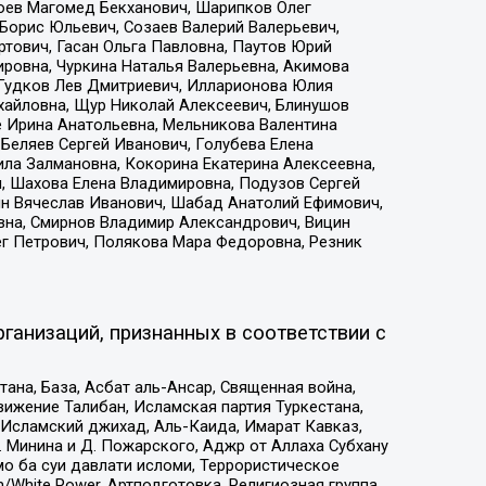
хоев Магомед Бекханович, Шарипков Олег
Борис Юльевич, Созаев Валерий Валерьевич,
тович, Гасан Ольга Павловна, Паутов Юрий
ровна, Чуркина Наталья Валерьевна, Акимова
 Гудков Лев Дмитриевич, Илларионова Юлия
ихайловна, Щур Николай Алексеевич, Блинушов
е Ирина Анатольевна, Мельникова Валентина
Беляев Сергей Иванович, Голубева Елена
ила Залмановна, Кокорина Екатерина Алексеевна,
, Шахова Елена Владимировна, Подузов Сергей
ин Вячеслав Иванович, Шабад Анатолий Ефимович,
вна, Смирнов Владимир Александрович, Вицин
ег Петрович, Полякова Мара Федоровна, Резник
ганизаций, признанных в соответствии с
на, База, Асбат аль-Ансар, Священная война,
ижение Талибан, Исламская партия Туркестана,
Исламский джихад, Аль-Каида, Имарат Кавказ,
 Минина и Д. Пожарского, Аджр от Аллаха Субхану
о ба суи давлати исломи, Террористическое
/White Power, Артподготовка, Религиозная группа