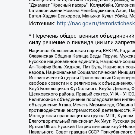
“Джамаат “Красный пахарь”, Колумбайн, Хатлонск
батальон имени Номана Челебиджихана, Азов, Па
Батал-Хаджи Белхороев, Маньяки Культ Убийц, М
Источник:
http://nac.gov.ru/terroristichesk
* Перечень общественных объединений 
силу решение о ликвидации или запрете
Национал-большевистская партия, ВЕК РА, Рада 
Славянская Община Капища Веды Перуна, Мужская
Русское национальное единство, Национал-социа
Ат-Такфир Валь-Хиджра, Пит Буль, Национал-соц
народа, Национальная Социалистическая Инициат
Инглистической церкви Православных Староверов
свободе совести и о религиозных объединениях,
Клуб Болельщиков Футбольного Клуба Динамо, Фа
Щелковского района, Правый сектор, УНА - УНСО, У
Религиозное объединение последователей инглии
объединение Атака, Мечеть Мирмамеда, Община К
противодействии экстремистской деятельности, 
Молодежная правозащитная группа МПГ, Курсом П
Благотворительный пансионат Ак Умут, Русская ре
Иртыш Ultras, Русский Патриотический клуб-Нов
Навального, Совет граждан СССР Прикубанского 