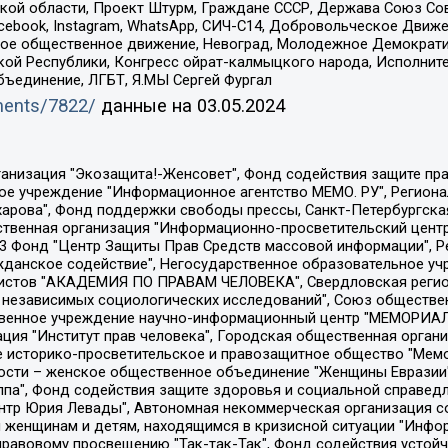
ой области, Проект Штурм, Граждане СССР, Держава Союз Сов
Facebook, Instagram, WhatsApp, СИЧ-С14, Добровольческое Движ
ское общественное движение, Невоград, Молодежное Демократ
ой Республики, Конгресс ойрат-калмыцкого народа, Исполнит
бъединение, ЛГБТ, Я.МЫ Сергей Фургал
uments/7822/
данные на
03.05.2024
Общество с ограниченной ответственностью "Радио Свободная Европа/Радио Свобода", Чешское информационное агентство "MEDIUM-ORIENT", Красноярская региональная общественная организация "Мы против СПИДа", Камалягин Денис Николаевич, Маркелов Сергей Евгеньевич, Пономарев Лев Александрович, Савицкая Людмила Алексеевна, Автономная некоммерческая организация "Центр по работе с проблемой насилия "НАСИЛИЮ.НЕТ", Межрегиональный профессиональный союз работников здравоохранения "Альянс врачей", Юридическое лицо, зарегистрированное в Латвийской Республике, SIA "Medusa Project" (регистрационный номер 40103797863, дата регистрации 10.06.2014), Некоммерческая организация "Фонд по борьбе с коррупцией", Автономная некоммерческая организация "Институт права и публичной политики", Баданин Роман Сергеевич, Гликин Максим Александрович, Железнова Мария Михайловна, Лукьянова Юлия Сергеевна, Маетная Елизавета Витальевна, Маняхин Петр Борисович, Чуракова Ольга Владимировна, Ярош Юлия Петровна, Юридическое лицо "The Insider SIA", зарегистрированное в Риге, Латвийская Республика (дата регистрации 26.06.2015), являющееся администратором доменного имени интернет-издания "The Insider SIA", https://theins.ru, Постернак Алексей Евгеньевич, Рубин Михаил Аркадьевич, Анин Роман Александрович, Юридическое лицо Istories fonds, зарегистрированное в Латвийской Республике (регистрационный номер 50008295751, дата регистрации 24.02.2020), Великовский Дмитрий Александрович, Долинина Ирина Николаевна, Мароховская Алеся Алексеевна, Шлейнов Роман Юрьевич, Шмагун Олеся Валентиновна, Общество с ограниченной ответственностью "Альтаир 2021", Общество с ограниченной ответственностью "Вега 2021", Общество с ограниченной ответственностью "Главный редактор 2021", Общество с ограниченной ответственностью "Ромашки монолит", Важенков Артем Валерьевич, Ивановская областная общественная организация "Центр гендерных исследований", Гурман Юрий Альбертович, Медиапроект "ОВД-Инфо", Егоров Владимир Владимирович, Жилинский Владимир Александрович, Общество с ограниченной ответственностью "ЗП", Иванова София Юрьевна, Карезина Инна Павловна, Кильтау Екатерина Викторовна, Петров Алексей Викторович, Пискунов Сергей Евгеньевич, Смирнов Сергей Сергеевич, Тихонов Михаил Сергеевич, Общество с ограниченной ответственностью "ЖУРНАЛИСТ-ИНОСТРАННЫЙ АГЕНТ", Арапова Галина Юрьевна, Вольтская Татьяна Анатольевна, Американская компания "Mason G.E.S. Anonymous Foundation" (США), являющаяся владельцем интернет-издания https://mnews.world/, Компания "Stichting Bellingcat", зарегистрированная в Нидерландах (дата регистрации 11.07.2018), Захаров Андрей Вячеславович, Клепиковская Екатерина Дмитриевна, Общество с ограниченной ответственностью "МЕМО", Перл Роман Александрович, Симонов Евгений Алексеевич, Соловьева Елена Анатольевна, Сотников Даниил Владимирович, Сурначева Елизавета Дмитриевна, Автономная некоммерческая организация по защите прав человека и информированию населения "Якутия – Наше Мнение", Общество с ограниченной ответственностью "Москоу диджитал медиа", с 26.01.2023 Общество с ограниченной ответственностью "Чайка Белые сады", Ветошкина Валерия Валерьевна, Заговора Максим Александрович, Межрегиональное общественное движение "Российская ЛГБТ - сеть", Оленичев Максим Владимирович, Павлов Иван Юрьевич, Скворцова Елена Сергеевна, Общество с ограниченной ответственностью "Как бы инагент", Кочетков Игорь Викторович, Общество с ограниченной ответственностью "Честные выборы", Еланчик Олег Александрович, Общество с ограниченной ответственностью "Нобелевский призыв", Гималова Регина Эмилевна, Григорьев Андрей Валерьевич, Григорьева Алина Александровна, Ассоциация по содействию защите прав призывников, альтернативнослужащих и военнослужащих "Правозащитная группа "Гражданин.Армия.Право", Хисамова Регина Фаритовна, Автономная некоммерческая организация по реализа