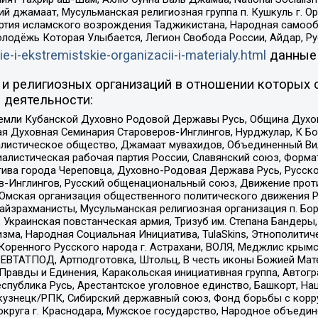
ий джамаат, Мусульманская религиозная группа п. Кушкуль г. 
ртия исламского возрождения Таджикистана, Народная самооб
олодёжь Которая Улыбается, Легион Свобода России, Айдар, Р
ie-i-ekstremistskie-organizacii-i-materialy.html
данные
и религиозных организаций в отношении которых 
 деятельности:
земли Кубанской Духовно Родовой Державы Русь, Община Духо
 Духовная Семинария Староверов-Инглингов, Нурджулар, К Бо
листическое общество, Джамаат мувахидов, Объединенный Вил
иалистическая рабочая партия России, Славянский союз, Форма
ива города Череповца, Духовно-Родовая Держава Русь, Русск
-Инглингов, Русский общенациональный союз, Движение против
 Омская организация общественного политического движения Р
йзрахманисты, Мусульманская религиозная организация п. Бо
краинская повстанческая армия, Тризуб им. Степана Бандеры, Бр
зма, Народная Социальная Инициатива, TulaSkins, Этнополитич
оренного Русского народа г. Астрахани, ВОЛЯ, Меджлис крымс
РЕВТАТПОД, Артподготовка, Штольц, В честь иконы Божией Мате
равды и Единения, Каракольская инициативная группа, Автогра
спублика Русь, Арестантское уголовное единство, Башкорт, Наци
окузнецк/РПК, Сибирский державный союз, Фонд борьбы с кор
округа г. Краснодара, Мужское государство, Народное объедин