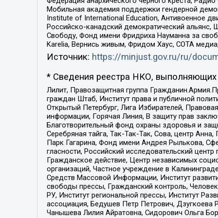
Федерация анархического черного креста, Радио
Мобильная академия поддержки гендерной демократи
Institute of International Education, Антивоенн
Российско-канадский демократический альянс, 
Свободу, Фонд имени Фридриха Науманна за свобо
Karelia, Вернись живым, Фридом Хаус, СОТА меди
Источник:
https://minjust.gov.ru/ru/doc
* Сведения реестра НКО, выполняющих 
Лилит, Правозащитная группа Гражданин.Армия.П
граждан Штаб, Институт права и публичной поли
Открытый Петербург, Лига Избирателей, Правова
информации, Горячая Линия, В защиту прав закл
Благотворительный фонд охраны здоровья и защи
Серебряная тайга, Так-Так-Так, Сова, центр Анн
Парк Гагарина, Фонд имени Андрея Рылькова, Сф
гласности, Российский исследовательский центр 
Гражданское действие, Центр независимых соци
организаций, Частное учреждение в Калининград
Средств Массовой Информации, Институт развити
свободы прессы, Гражданский контроль, Человек
РУ, Институт региональной прессы, Институт Ра
ассоциация, Бедушев Петр Петрович, Дзугкоева 
Чанышева Лилия Айратовна, Сидорович Ольга Бори