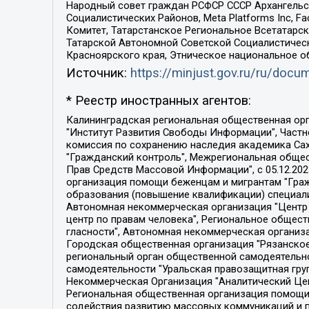
Народный совет граждан РСФСР СССР Архангельск
Социалистических Районов, Meta Platforms Inc, 
Комитет, Татарстанское Региональное Всетатар
Татарской Автономной Советской Социалистическ
Красноярского края, Этническое национальное о
Источник:
https://minjust.gov.ru/ru/doc
* Реестр иностранных агентов:
Калининградская региональная общественная организация "Экозащита!-Женсовет", Фонд содействия защите прав и свобод граждан "Общественный вердикт", Фонд "Институт Развития Свободы Информации", Частное учреждение "Информационное агентство МЕМО. РУ", Региональная общественная организация "Общественная комиссия по сохранению наследия академика Сахарова", Фонд поддержки свободы прессы, Санкт-Петербургская общественная правозащитная организация "Гражданский контроль", Межрегиональная общественная организация "Информационно-просветительский центр "Мемориал", Региональный Фонд "Центр Защиты Прав Средств Массовой Информации", с 05.12.2023 Фонд "Центр Защиты Прав Средств массовой информации", Региональная общественная благотворительная организация помощи беженцам и мигрантам "Гражданское содействие", Негосударственное образовательное учреждение дополнительного профессионального образования (повышение квалификации) специалистов "АКАДЕМИЯ ПО ПРАВАМ ЧЕЛОВЕКА", Свердловская региональная общественная организация "Сутяжник", Автономная некоммерческая организация "Центр независимых социологических исследований", Союз общественных объединений "Российский исследовательский центр по правам человека", Региональное общественное учреждение научно-информационный центр "МЕМОРИАЛ", Некоммерческая организация "Фонд защиты гласности", Автономная некоммерческая организация "Институт прав человека", Городская общественная организация "Екатеринбургское общество "МЕМОРИАЛ", Городская общественная организация "Рязанское историко-просветительское и правозащитное общество "Мемориал" (Рязанский Мемориал), Челябинский региональный орган общественной самодеятельности – женское общественное объединение "Женщины Евразии", Челябинский региональный орган общественной самодеятельности "Уральская правозащитная группа", Фонд содействия защите здоровья и социальной справедливости имени Андрея Рылькова, Автономная Некоммерческая Организация "Аналитический Центр Юрия Левады", Автономная некоммерческая организация социальной поддержки населения "Проект Апрель", Региональная общественная организация помощи женщинам и детям, находящимся в кризисной ситуации "Информационно-методический центр "Анна", Фонд содействия развитию массовых коммуникаций и правовому просвещению "Так-так-Так", Фонд содействия устойчивому развитию "Серебряная тайга", Свердловский региональный общественный фонд социальных проектов "Новое время", "Idel.Реалии", Кавказ.Реалии, Крым.Реалии, Телеканал Настоящее Время, Татаро-башкирская служба Радио Свобода (Azatliq Radiosi), Радио Свободная Европа/Радио Свобода (PCE/PC), "Сибирь.Реалии", "Фактограф", Благотворительный фонд помощи осужденным и их семьям, Автономная некоммерческая организация "Институт глобализации и социальных движений", Фонд "В защиту прав заключенных", Частное учреждение "Центр поддержки и содействия развитию средств массовой информации", Пензенский региональный общественный благотворительный фонд "Гражданский союз", "Север.Реалии", Некоммерческая организация Фонд "Правовая инициатива", 