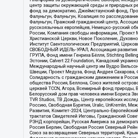
центр защиты окружающей среды и природных ресу
фонд за демократию, Джеймстаунский фонд, Прож
Фалуньгун, Фалуньгун, Коалиция по расследован
Фалуньгун, Пражский гражданский центр, Ассоци
русскоязычных европейцев, Немецко-русский об
России, Компания свободы информации, Проект М
Христианской Церкви, Новое Поколение, Духовн
Институт Саентологических Предприятий, Церков
СВОБОДНЫЙ ИДЕЛЬ-УРАЛ, Ассоциация развития ж
ГРУПА, Фонд имени Генриха Бёлля, Stichting Bellin
Эстонии, Calvert 22 Foundation, Канадский укра
Международный научный центр им Вудро Вильсона
Швеции, Проект Медуза, Фонд Андрея Сахарова, Ф
Солидарность с гражданским движением в России 
общества Россия, Беллона, Союз жителей острово
церквей TCCN, Агора, Всемирный фонд природы, B
Белорусский дом прав человека имени Бориса Зво
TVR Studios, ТВ Дождь, Центр европейских иссл
Россию, Свободная Бурятия, Uralic, UnKremlin, 
Развития, Комитет-2024, Центрально-Европейски
трактатов Свидетелей Иеговы, Гражданский Совет
РЭНД корпорейшн, Русская Америка за демократи
Россия Берлин, Свободная Россия Северный Рейн-В
Союз за возвращение Северных территорий, Крымско