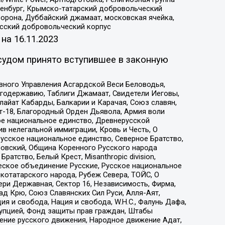
Оренбург, Крымско-татарский добровольческий
орона, Дуббайский джамаат, московская ячейка,
усский добровольческий корпус
 на
16.11.2023
судом принято вступившее в законную
вного Управления Асгардской Веси Беловодья,
годержавию, Таблиги Джамаат, Свидетели Иеговы,
айат Кабарды, Балкарии и Карачая, Союз славян,
т-18, Благородный Орден Дьявола, Армия воли
ое национальное единство, Древнерусской
 нелегальной иммиграции, Кровь и Честь, О
усское национальное единство, Северное Братство,
ровский, Община Коренного Русского народа
атство, Белый Крест, Misanthropic division,
еское объединение Русские, Русское национальное
котатарского народа, Рубеж Севера, ТОЙС, О
ри Державная, Сектор 16, Независимость, Фирма,
д Крю, Союз Славянских Сил Руси, Алля-Аят,
я и свобода, Нация и свобода, W.H.С., Фалунь Дафа,
рупцией, Фонд защиты прав граждан, Штабы
ение русского движения, Народное движение Адат,