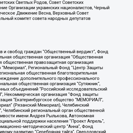
етских Светлых Родов, Совет Советских
ение Организации украинских националистов, Черный
ическое Движение Весна, Верховный Совет
ельный комитет совета народных депутатов
ции социально-правовых программ "Лилит", Дальневосточное общественное движение "Маяк", Санкт-Петербургская ЛГБТ-инициативная группа "Выход", Инициативная группа ЛГБТ+ "Реверс", Алексеев Андрей Викторович, Бекбулатова Таисия Львовна, Беляев Иван Михайлович, Владыкина Елена Сергеевна, Гельман Марат Александрович, Никульшина Вероника Юрьевна, Толоконникова Надежда Андреевна, Шендерович Виктор Анатольевич, Общество с ограниченной ответственностью "Данное сообщение", Общество с ограниченной ответственностью Издательский дом "Новая глава", Айнбиндер Александра Александровна, Московский комьюнити-центр для ЛГБТ+инициатив, Благотворительный фонд развития филантропии, Deutsche Welle (Германия, Kurt-Schumacher-Strasse 3, 53113 Bonn), Борзунова Мария Михайловна, Воробьев Виктор Викторович, Голубева Анна Львовна, Константинова Алла Михайловна, Малкова Ирина Владимировна, Мурадов Мурад Абдулгалимович, Осетинская Елизавета Николаевна, Понасенков Евгений Николаевич, Ганапольский Матвей Юрьевич, Киселев Евгений Алексеевич, Борухович Ирина Григорьевна, Дремин Иван Тимофеевич, Дубровский Дмитрий Викторович, Красноярская региональная общественная организация поддержки и развития альтернативных образовательных технологий и межкультурных коммуникаций "ИНТЕРРА", Маяковская Екатерина Алексеевна, Фейгин Марк Захарович, Филимонов Андрей Викторович, Дзугкоева Регина Николаевна, Доброхотов Роман Александрович, Дудь Юрий Александрович, Елкин Сергей Владимирович, Кругликов Кирилл Игоревич, Сабунаева Мария Леонидовна, Семенов Алексей Владимирович, Шаинян Карен Багратович, Шульман Екатерина Михайловна, Асафьев Артур Валерьевич, Вахштайн Виктор Семенович, Венедиктов Алексей Алексеевич, Лушникова Екатерина Евгеньевна, Волков Леонид Михайлович, Невзоров Александр Глебович, Пархоменко Сергей Борисович, Сироткин Ярослав Николаевич, Кара-Мурза Владимир Владимирович, Баранова Наталья Владимировна, Гозман Леонид Яковлевич, Кагарлицкий Борис Юльевич, Климарев Михаил Валерьевич, Милов Владимир Станиславович, Автономная некоммерческая организация Краснодарский центр современного искусства "Типография", Моргенштерн Алишер Тагирович, Соболь Любовь Эдуардовна, Общество с ограниченной ответственностью "ЛИЗА НОРМ", Каспаров Гарри Кимович, Ходорковский Михаил Борисович, Общество с ограниченной ответственностью "Апрельские тезисы", Данилович Ирина Брониславовна, Кашин Олег Владимирович, Петров Николай Владимирович, Пивоваров Алексей Владимирович, Соколов Михаил Владимирович, Цветкова Юлия Владимировна, Чичваркин Евгений Александрович, Комитет против пыток/Команда против пыток, Общество с ограниченной ответственностью "Первый научный", Общество с ограниченной ответственностью "Вертолет и ко", Белоцерковская Вероника Борисовна, Кац Максим Евгеньевич, Лазарева Татьяна Юрьевна, Шаведдинов Руслан Табризович, Яшин Илья Валерьевич, Общество с ограниченной ответственностью "Иноагент ААВ", Алешковский Дмитрий Петрович, Альбац Евгения Марковна, Быков Дмитрий Львович, Галямина Юлия Евгеньевна, Лойко Сергей Леонидович, Мартынов Кирилл Константинович, Медведев Сергей Александрович, Крашенинников Федор Геннадиевич, Гордеева Катерина Вл