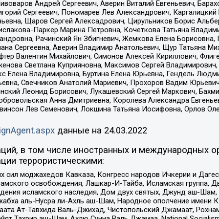
Пивоваров Андрей Сергеевич, Аверин Виталий Евгеньевич, Бара
горий Сергеевич, Пономарев Лев Александрович, Каргалицкий 
ньевна, Щаров Сергей Алексадрович, Цирульников Борис Альбер
ислакова-Паркер Марина Петровна, Кочеткова Татьяна Владими
сандровна, Рачинский Ян Збигневич, Жемкова Елена Борисовна,
лана Сергеевна, Аверин Владимир Анатольевич, Щур Татьяна М
фтер Валентин Михайлович, Симонов Алексей Кириллович, Флиг
женова Светлана Куприяновна, Максимов Сергей Владимирович, 
кс Елена Владимировна, Буртина Елена Юрьевна, Гендель Людм
евна, Свечников Анатолий Мариевич, Прохоров Вадим Юрьевич
инский Леонид Борисович, Лукашевский Сергей Маркович, Бахм
Добровольская Анна Дмитриевна, Королева Александра Евгенье
евинсон Лев Семенович, Локшина Татьяна Иосифовна, Орлов Ол
ignAgent.aspx
данные на
24.03.2022
ций, в том числе иностранных и международных ор
ции террористическими:
ил моджахедов Кавказа, Конгресс народов Ичкерии и Дагеста
ламского освобождения, Лашкар-И-Тайба, Исламская группа, Дв
ения исламского наследия, Дом двух святых, Джунд аш-Шам, 
жабха аль-Нусра ли-Ахль аш-Шам, Народное ополчение имени К.
ата Ат-Тавхида Валь-Джихад, Чистопольский Джамаат, Рохнам
ят Тахрир аш-Шам, Ахлю Сунна Валь Джамаа, National Socialism