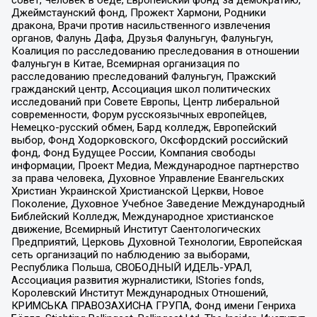
Джеймстаунский фонд, Прожект Хармони, Родники
дракона, Врачи против насильственного извлечения
органов, Фалунь Дафа, Друзья Фалуньгун, Фалуньгун,
Коалиция по расследованию преследования в отношении
Фалуньгун в Китае, Всемирная организация по
расследованию преследований Фалуньгун, Пражский
гражданский центр, Ассоциация школ политических
исследований при Совете Европы, Центр либеральной
современности, Форум русскоязычных европейцев,
Немецко-русский обмен, Бард колледж, Европейский
выбор, Фонд Ходорковского, Оксфордский российский
фонд, Фонд Будущее России, Компания свободы
информации, Проект Медиа, Международное партнерство
за права человека, Духовное Управление Евангельских
Христиан Украинской Христианской Церкви, Новое
Поколение, Духовное Учебное Заведение Международный
Библейский Колледж, Международное христианское
движение, Всемирный Институт Саентологических
Предприятий, Церковь Духовной Технологии, Европейская
сеть организаций по наблюдению за выборами,
Республика Польша, СВОБОДНЫЙ ИДЕЛЬ-УРАЛ,
Ассоциация развития журналистики, IStories fonds,
Королевский Институт Международных Отношений,
КРИМСЬКА ПРАВОЗАХИСНА ГРУПА, Фонд имени Генриха