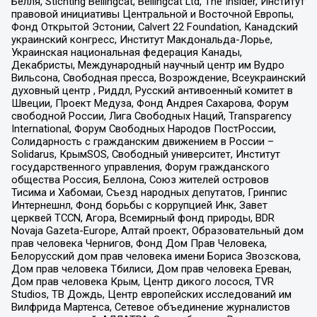
Бёлля, Stichting Bellingcat, Bellingcat Ltd, The Insider, Институт
правовой инициативы Центральной и Восточной Европы,
Фонд Открытой Эстонии, Calvert 22 Foundation, Канадский
украинский конгресс, Институт Макдональда-Лорье,
Украинская национальная федерация Канады,
Декабристы, Международный научный центр им Вудро
Вильсона, Свободная пресса, Возрождение, Всеукраинский
духовный центр , Риддл, Русский антивоенный комитет в
Швеции, Проект Медуза, Фонд Андрея Сахарова, Форум
свободной России, Лига Свободных Наций, Transparеncy
International, Форум Свободных Народов ПостРоссии,
Солидарность с гражданским движением в России –
Solidarus, КрымSOS, Свободный университет, Институт
государственного управления, Форум гражданского
общества Россия, Беллона, Союз жителей островов
Тисима и Хабомаи, Съезд народных депутатов, Гринпис
Интернешнл, Фонд борьбы с коррупцией Инк, Завет
церквей TCCN, Агора, Всемирный фонд природы, BDR
Novaja Gazeta-Europe, Алтай проект, Образовательный дом
прав человека Чернигов, Фонд Дом Прав Человека,
Белорусский дом прав человека имени Бориса Звозскова,
Дом прав человека Тбилиси, Дом прав человека Ереван,
Дом прав человека Крым, Центр дикого лосося, TVR
Studios, ТВ Дождь, Центр европейских исследований им
Вилфрида Мартенса, Сетевое объединение журналистов