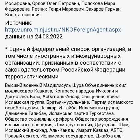
Иосифовна, Орлов Олег Петрович, Полякова Мара
Федоровна, Резник Генри Маркович, Захаров Герман
Константинович
Источник:
http://unro.minjust.ru/NKOForeignAgent.aspx
данные на
24.03.2022
* Единый федеральный список организаций, в
том числе иностранных и международных
организаций, признанных в соответствии с
законодательством Российской Федерации
террористическими:
Высший военный Маджлисуль Шура Объединенных сил
моджахедов Кавказа, Конгресс народов Ичкерии и
Дагестана, База, Асбат аль-Ансар, Священная война,
Исламская группа, Братья-мусульмане, Партия исламского
освобождения, Лашкар-И-Тайба, Исламская группа,
Движение Талибан, Исламская партия Туркестана,
Общество социальных реформ, Общество возрождения
исламского наследия, Дом двух святых, Джунд аш-Шам,
Исламский джихад, Аль-Каида, Имарат Кавказ, АБТО,
Правый сектор, Исламское государство, Джабха аль-