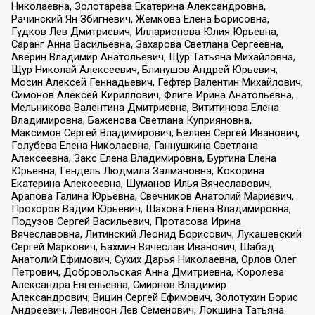
Николаевна, Золотарева Екатерина Александровна,
Рачинский Ян Збигневич, Жемкова Елена Борисовна,
Гудков Лев Дмитриевич, Илларионова Юлия Юрьевна,
Саранг Анна Васильевна, Захарова Светлана Сергеевна,
Аверин Владимир Анатольевич, Щур Татьяна Михайловна,
Щур Николай Алексеевич, Блинушов Андрей Юрьевич,
Мосин Алексей Геннадьевич, Гефтер Валентин Михайлович,
Симонов Алексей Кириллович, Флиге Ирина Анатольевна,
Мельникова Валентина Дмитриевна, Вититинова Елена
Владимировна, Баженова Светлана Куприяновна,
Максимов Сергей Владимирович, Беляев Сергей Иванович,
Голубева Елена Николаевна, Ганнушкина Светлана
Алексеевна, Закс Елена Владимировна, Буртина Елена
Юрьевна, Гендель Людмила Залмановна, Кокорина
Екатерина Алексеевна, Шуманов Илья Вячеславович,
Арапова Галина Юрьевна, Свечников Анатолий Мариевич,
Прохоров Вадим Юрьевич, Шахова Елена Владимировна,
Подузов Сергей Васильевич, Протасова Ирина
Вячеславовна, Литинский Леонид Борисович, Лукашевский
Сергей Маркович, Бахмин Вячеслав Иванович, Шабад
Анатолий Ефимович, Сухих Дарья Николаевна, Орлов Олег
Петрович, Добровольская Анна Дмитриевна, Королева
Александра Евгеньевна, Смирнов Владимир
Александрович, Вицин Сергей Ефимович, Золотухин Борис
Андреевич, Левинсон Лев Семенович, Локшина Татьяна