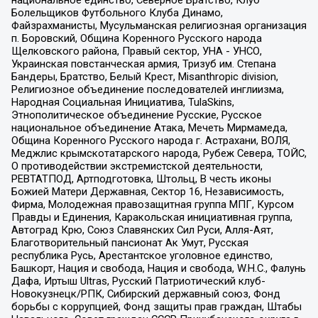
национальное единство, Северное Братство, Клуб
Болельщиков Футбольного Клуба Динамо,
Файзрахманисты, Мусульманская религиозная организация
п. Боровский, Община Коренного Русского народа
Щелковского района, Правый сектор, УНА - УНСО,
Украинская повстанческая армия, Тризуб им. Степана
Бандеры, Братство, Белый Крест, Misanthropic division,
Религиозное объединение последователей инглиизма,
Народная Социальная Инициатива, TulaSkins,
Этнополитическое объединение Русские, Русское
национальное объединение Атака, Мечеть Мирмамеда,
Община Коренного Русского народа г. Астрахани, ВОЛЯ,
Меджлис крымскотатарского народа, Рубеж Севера, ТОЙС,
О противодействии экстремистской деятельности,
РЕВТАТПОД, Артподготовка, Штольц, В честь иконы
Божией Матери Державная, Сектор 16, Независимость,
Фирма, Молодежная правозащитная группа МПГ, Курсом
Правды и Единения, Каракольская инициативная группа,
Автоград Крю, Союз Славянских Сил Руси, Алля-Аят,
Благотворительный пансионат Ак Умут, Русская
республика Русь, Арестантское уголовное единство,
Башкорт, Нация и свобода, Нация и свобода, W.H.С., Фалунь
Дафа, Иртыш Ultras, Русский Патриотический клуб-
Новокузнецк/РПК, Сибирский державный союз, Фонд
борьбы с коррупцией, Фонд защиты прав граждан, Штабы