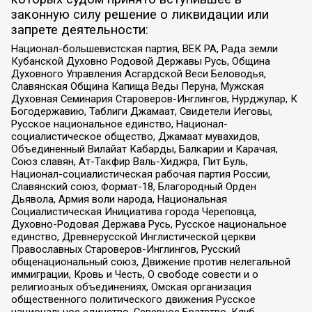
законную силу решение о ликвидации или
запрете деятельности:
Национал-большевистская партия, ВЕК РА, Рада земли
Кубанской Духовно Родовой Державы Русь, Община
Духовного Управления Асгардской Веси Беловодья,
Славянская Община Капища Веды Перуна, Мужская
Духовная Семинария Староверов-Инглингов, Нурджулар, К
Богодержавию, Таблиги Джамаат, Свидетели Иеговы,
Русское национальное единство, Национал-
социалистическое общество, Джамаат мувахидов,
Объединенный Вилайат Кабарды, Балкарии и Карачая,
Союз славян, Ат-Такфир Валь-Хиджра, Пит Буль,
Национал-социалистическая рабочая партия России,
Славянский союз, Формат-18, Благородный Орден
Дьявола, Армия воли народа, Национальная
Социалистическая Инициатива города Череповца,
Духовно-Родовая Держава Русь, Русское национальное
единство, Древнерусской Инглистической церкви
Православных Староверов-Инглингов, Русский
общенациональный союз, Движение против нелегальной
иммиграции, Кровь и Честь, О свободе совести и о
религиозных объединениях, Омская организация
общественного политического движения Русское