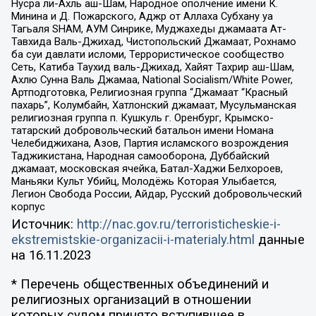
Нусра ли-Ахль аш-Шам, Народное ополчение имени К.
Минина и Д. Пожарского, Аджр от Аллаха Субхану уа
Тагьаля SHAM, АУМ Синрике, Муджахеды джамаата Ат-
Тавхида Валь-Джихад, Чистопольский Джамаат, Рохнамо
ба суи давлати исломи, Террористическое сообщество
Сеть, Катиба Таухид валь-Джихад, Хайят Тахрир аш-Шам,
Ахлю Сунна Валь Джамаа, National Socialism/White Power,
Артподготовка, Религиозная группа “Джамаат “Красный
пахарь”, Колумбайн, Хатлонский джамаат, Мусульманская
религиозная группа п. Кушкуль г. Оренбург, Крымско-
татарский добровольческий батальон имени Номана
Челебиджихана, Азов, Партия исламского возрождения
Таджикистана, Народная самооборона, Дуббайский
джамаат, московская ячейка, Батал-Хаджи Белхороев,
Маньяки Культ Убийц, Молодёжь Которая Улыбается,
Легион Свобода России, Айдар, Русский добровольческий
корпус
Источник:
http://nac.gov.ru/terroristicheskie-i-
ekstremistskie-organizacii-i-materialy.html
данные
на
16.11.2023
* Перечень общественных объединений и
религиозных организаций в отношении
которых судом принято вступившее в