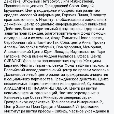
действие, Открытый Петербург, Лига Избирателей,
Правовая инициатива, Гражданский Союз, Хасдей
Ерушалаим, Центр поддержки и содействия развитию
средств массовой информации, Горячая Линия, В защиту
прав заключенных, Институт глобализации и социальных
движений, Центр социально-информационных инициатив
Действие, Благотворительный фонд охраны здоровья и
защиты прав граждан, Благотворительный фонд помощи
осужденным и их семьям, Фонд Тольятти, Новое время,
Серебряная тайга, Так-Так-Так, Сова, центр Анна, Проект
Апрель, Самарская губерния, Эра здоровья, Мемориал,
Аналитический Центр Юрия Левады, Издательство Парк
Гагарина, Фонд имени Андрея Рылькова, Сфера, Центр
СИБАЛЬТ, Уральская правозащитная группа, Женщины
Евразии, Институт прав человека, Фонд защиты гласности,
Российский исследовательский центр по правам человека,
Дальневосточный центр развития гражданских инициатив
и социального партнерства, Гражданское действие, Центр
независимых социологических исследований, Сутяжник,
АКАДЕМИЯ ПО ПРАВАМ ЧЕЛОВЕКА, Центр развития
некоммерческих организаций, Частное учреждение в
Калининграде Совета Министров северных стран,
Гражданское содействие, Трансперенси Интернешнл-Р,
Центр Защиты Прав Средств Массовой Информации,
Институт развития прессы - Сибирь, Частное учреждение в