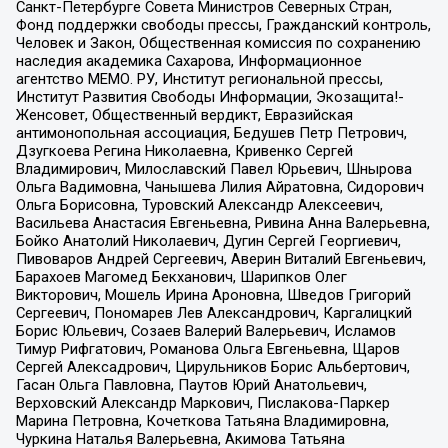
Санкт-Петербурге Совета Министров Северных Стран,
Фонд поддержки свободы прессы, Гражданский контроль,
Человек и Закон, Общественная комиссия по сохранению
наследия академика Сахарова, Информационное
агентство МЕМО. РУ, Институт региональной прессы,
Институт Развития Свободы Информации, Экозащита!-
Женсовет, Общественный вердикт, Евразийская
антимонопольная ассоциация, Бедушев Петр Петрович,
Дзугкоева Регина Николаевна, Кривенко Сергей
Владимирович, Милославский Павел Юрьевич, Шнырова
Ольга Вадимовна, Чанышева Лилия Айратовна, Сидорович
Ольга Борисовна, Туровский Александр Алексеевич,
Васильева Анастасия Евгеньевна, Ривина Анна Валерьевна,
Бойко Анатолий Николаевич, Дугин Сергей Георгиевич,
Пивоваров Андрей Сергеевич, Аверин Виталий Евгеньевич,
Барахоев Магомед Бекханович, Шарипков Олег
Викторович, Мошель Ирина Ароновна, Шведов Григорий
Сергеевич, Пономарев Лев Александрович, Каргалицкий
Борис Юльевич, Созаев Валерий Валерьевич, Исламов
Тимур Рифгатович, Романова Ольга Евгеньевна, Щаров
Сергей Алексадрович, Цирульников Борис Альбертович,
Гасан Ольга Павловна, Паутов Юрий Анатольевич,
Верховский Александр Маркович, Пислакова-Паркер
Марина Петровна, Кочеткова Татьяна Владимировна,
Чуркина Наталья Валерьевна, Акимова Татьяна