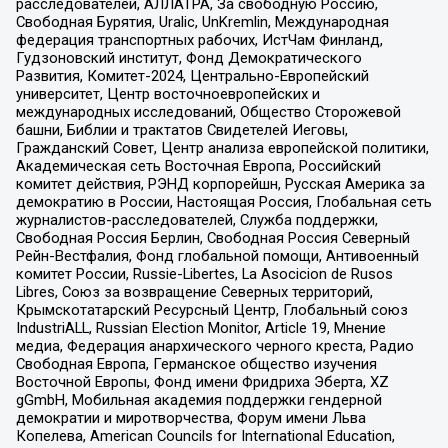
расследователей, АЛЛАТРА, За свободную Россию,
Свободная Бурятия, Uralic, UnKremlin, Международная
федерация транспортных рабочих, ИстЧам Финланд,
Гудзоновский институт, Фонд Демократического
Развития, Комитет-2024, Центрально-Европейский
университет, Центр восточноевропейских и
международных исследований, Общество Сторожевой
башни, Библии и трактатов Свидетелей Иеговы,
Гражданский Совет, Центр анализа европейской политики,
Академическая сеть Восточная Европа, Российский
комитет действия, РЭНД корпорейшн, Русская Америка за
демократию в России, Настоящая Россия, Глобальная сеть
журналистов-расследователей, Служба поддержки,
Свободная Россия Берлин, Свободная Россия Северный
Рейн-Вестфалия, Фонд глобальной помощи, Антивоенный
комитет России, Russie-Libertes, La Asocicion de Rusos
Libres, Союз за возвращение Северных территорий,
Крымскотатарский Ресурсный Центр, Глобальный союз
IndustriALL, Russian Election Monitor, Article 19, Мнение
медиа, Федерация анархического черного креста, Радио
Свободная Европа, Германское общество изучения
Восточной Европы, Фонд имени Фридриха Эберта, XZ
gGmbH, Мобильная академия поддержки гендерной
демократии и миротворчества, Форум имени Льва
Копелева, American Councils for International Education,