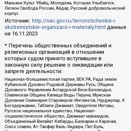
Маньяки Культ Убийц, Молодёжь Которая Улыбается,
Легион Свобода России, Айдар, Русский добровольческий
корпус
Источник:
http://nac.gov.ru/terroristicheskie-i-
ekstremistskie-organizacii-i-materialy.html
данные
на
16.11.2023
* Перечень общественных объединений и
религиозных организаций в отношении
которых судом принято вступившее в
законную силу решение о ликвидации или
запрете деятельности:
Национал-большевистская партия, ВЕК РА, Рада земли
Кубанской Духовно Родовой Державы Русь, Община
Духовного Управления Асгардской Веси Беловодья,
Славянская Община Капища Веды Перуна, Мужская
Духовная Семинария Староверов-Инглингов, Нурджулар, К
Богодержавию, Таблиги Джамаат, Свидетели Иеговы,
Русское национальное единство, Национал-
социалистическое общество, Джамаат мувахидов,
Объединенный Вилайат Кабарды, Балкарии и Карачая,
Союз славян, Ат-Такфир Валь-Хиджра, Пит Буль,