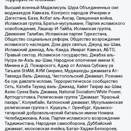
Высший военный Маджлисуль Шура Объединенных сил
моджахедов Кавказа, Конгресс народов Ичкерии и
Дагестана, База, Асбат аль-Ансар, Священная война,
Исламская группа, Братья-мусульмане, Партия исламского
освобождения, Лашкар-И-Тайба, Исламская группа,
Движение Талибан, Исламская партия Туркестана,
Общество социальных реформ, Общество возрождения
исламского наследия, Дом двух святых, Джунд аш-Шам,
Исламский джихад, Аль-Каида, Имарат Кавказ, АБТО,
Правый сектор, Исламское государство, Джабха аль-
Нусра ли-Ахль аш-Шам, Народное ополчение имени К.
Минина и Д. Пожарского, Аджр от Аллаха Субхану уа
Тагьаля SHAM, АУМ Синрике, Муджахеды джамаата Ат-
Тавхида Валь-Джихад, Чистопольский Джамаат, Рохнамо
ба суи давлати исломи, Террористическое сообщество
Сеть, Катиба Таухид валь-Джихад, Хайят Тахрир аш-Шам,
Ахлю Сунна Валь Джамаа, National Socialism/White Power,
Артподготовка, Религиозная группа “Джамаат “Красный
пахарь”, Колумбайн, Хатлонский джамаат, Мусульманская
религиозная группа п. Кушкуль г. Оренбург, Крымско-
татарский добровольческий батальон имени Номана
Челебиджихана, Азов, Партия исламского возрождения
Таджикистана, Народная самооборона, Дуббайский
джамаат, московская ячейка, Батал-Хаджи Белхороев,