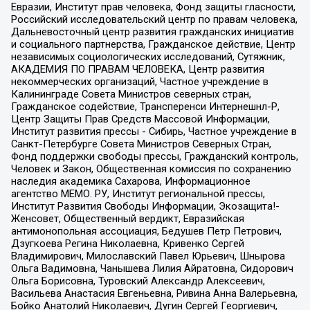
Евразии, Институт прав человека, Фонд защиты гласности,
Российский исследовательский центр по правам человека,
Дальневосточный центр развития гражданских инициатив
и социального партнерства, Гражданское действие, Центр
независимых социологических исследований, Сутяжник,
АКАДЕМИЯ ПО ПРАВАМ ЧЕЛОВЕКА, Центр развития
некоммерческих организаций, Частное учреждение в
Калининграде Совета Министров северных стран,
Гражданское содействие, Трансперенси Интернешнл-Р,
Центр Защиты Прав Средств Массовой Информации,
Институт развития прессы - Сибирь, Частное учреждение в
Санкт-Петербурге Совета Министров Северных Стран,
Фонд поддержки свободы прессы, Гражданский контроль,
Человек и Закон, Общественная комиссия по сохранению
наследия академика Сахарова, Информационное
агентство МЕМО. РУ, Институт региональной прессы,
Институт Развития Свободы Информации, Экозащита!-
Женсовет, Общественный вердикт, Евразийская
антимонопольная ассоциация, Бедушев Петр Петрович,
Дзугкоева Регина Николаевна, Кривенко Сергей
Владимирович, Милославский Павел Юрьевич, Шнырова
Ольга Вадимовна, Чанышева Лилия Айратовна, Сидорович
Ольга Борисовна, Туровский Александр Алексеевич,
Васильева Анастасия Евгеньевна, Ривина Анна Валерьевна,
Бойко Анатолий Николаевич, Дугин Сергей Георгиевич,