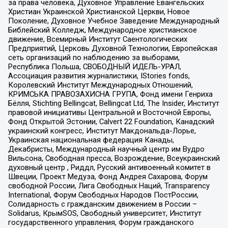
за права человека, Духовное Управление Евангельских
Христиан Украинской Христианской Церкви, Новое
Поколение, Духовное Учебное Заведение Международный
Библейский Колледж, Международное христианское
движение, Всемирный Институт Саентологических
Предприятий, Церковь Духовной Технологии, Европейская
сеть организаций по наблюдению за выборами,
Республика Польша, СВОБОДНЫЙ ИДЕЛЬ-УРАЛ,
Ассоциация развития журналистики, IStories fonds,
Королевский Институт Международных Отношений,
КРИМСЬКА ПРАВОЗАХИСНА ГРУПА, Фонд имени Генриха
Бёлля, Stichting Bellingcat, Bellingcat Ltd, The Insider, Институт
правовой инициативы Центральной и Восточной Европы,
Фонд Открытой Эстонии, Calvert 22 Foundation, Канадский
украинский конгресс, Институт Макдональда-Лорье,
Украинская национальная федерация Канады,
Декабристы, Международный научный центр им Вудро
Вильсона, Свободная пресса, Возрождение, Всеукраинский
духовный центр , Риддл, Русский антивоенный комитет в
Швеции, Проект Медуза, Фонд Андрея Сахарова, Форум
свободной России, Лига Свободных Наций, Transparеncy
International, Форум Свободных Народов ПостРоссии,
Солидарность с гражданским движением в России –
Solidarus, КрымSOS, Свободный университет, Институт
государственного управления, Форум гражданского