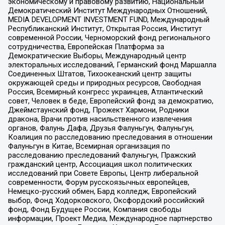
экономическому и правовому развитию, Национальный
Демократический Институт Международных Отношений,
MEDIA DEVELOPMENT INVESTMENT FUND, Международный
Республиканский Институт, Открытая Россия, Институт
современной России, Черноморский фонд регионального
сотрудничества, Европейская Платформа за
Демократические Выборы, Международный центр
электоральных исследований, Германский фонд Маршалла
Соединенных Штатов, Тихоокеанский центр защиты
окружающей среды и природных ресурсов, Свободная
Россия, Всемирный конгресс украинцев, Атлантический
совет, Человек в беде, Европейский фонд за демократию,
Джеймстаунский фонд, Прожект Хармони, Родники
дракона, Врачи против насильственного извлечения
органов, Фалунь Дафа, Друзья Фалуньгун, Фалуньгун,
Коалиция по расследованию преследования в отношении
Фалуньгун в Китае, Всемирная организация по
расследованию преследований Фалуньгун, Пражский
гражданский центр, Ассоциация школ политических
исследований при Совете Европы, Центр либеральной
современности, Форум русскоязычных европейцев,
Немецко-русский обмен, Бард колледж, Европейский
выбор, Фонд Ходорковского, Оксфордский российский
фонд, Фонд Будущее России, Компания свободы
информации, Проект Медиа, Международное партнерство