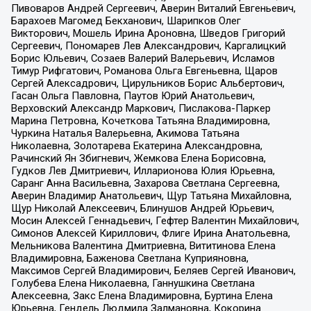
Пивоваров Андрей Сергеевич, Аверин Виталий Евгеньевич,
Барахоев Магомед Бекханович, Шарипков Олег
Викторович, Мошель Ирина Ароновна, Шведов Григорий
Сергеевич, Пономарев Лев Александрович, Каргалицкий
Борис Юльевич, Созаев Валерий Валерьевич, Исламов
Тимур Рифгатович, Романова Ольга Евгеньевна, Щаров
Сергей Алексадрович, Цирульников Борис Альбертович,
Гасан Ольга Павловна, Паутов Юрий Анатольевич,
Верховский Александр Маркович, Пислакова-Паркер
Марина Петровна, Кочеткова Татьяна Владимировна,
Чуркина Наталья Валерьевна, Акимова Татьяна
Николаевна, Золотарева Екатерина Александровна,
Рачинский Ян Збигневич, Жемкова Елена Борисовна,
Гудков Лев Дмитриевич, Илларионова Юлия Юрьевна,
Саранг Анна Васильевна, Захарова Светлана Сергеевна,
Аверин Владимир Анатольевич, Щур Татьяна Михайловна,
Щур Николай Алексеевич, Блинушов Андрей Юрьевич,
Мосин Алексей Геннадьевич, Гефтер Валентин Михайлович,
Симонов Алексей Кириллович, Флиге Ирина Анатольевна,
Мельникова Валентина Дмитриевна, Вититинова Елена
Владимировна, Баженова Светлана Куприяновна,
Максимов Сергей Владимирович, Беляев Сергей Иванович,
Голубева Елена Николаевна, Ганнушкина Светлана
Алексеевна, Закс Елена Владимировна, Буртина Елена
Юрьевна, Гендель Людмила Залмановна, Кокорина