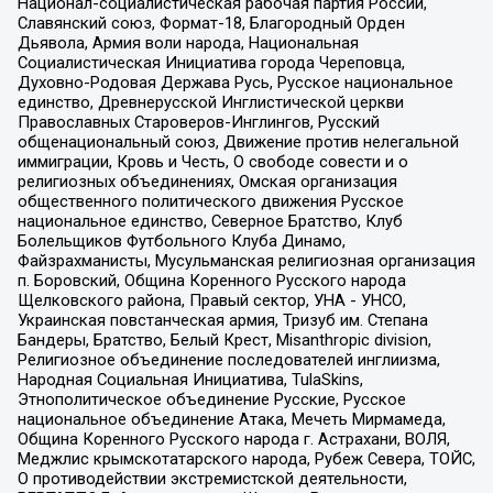
Национал-социалистическая рабочая партия России,
Славянский союз, Формат-18, Благородный Орден
Дьявола, Армия воли народа, Национальная
Социалистическая Инициатива города Череповца,
Духовно-Родовая Держава Русь, Русское национальное
единство, Древнерусской Инглистической церкви
Православных Староверов-Инглингов, Русский
общенациональный союз, Движение против нелегальной
иммиграции, Кровь и Честь, О свободе совести и о
религиозных объединениях, Омская организация
общественного политического движения Русское
национальное единство, Северное Братство, Клуб
Болельщиков Футбольного Клуба Динамо,
Файзрахманисты, Мусульманская религиозная организация
п. Боровский, Община Коренного Русского народа
Щелковского района, Правый сектор, УНА - УНСО,
Украинская повстанческая армия, Тризуб им. Степана
Бандеры, Братство, Белый Крест, Misanthropic division,
Религиозное объединение последователей инглиизма,
Народная Социальная Инициатива, TulaSkins,
Этнополитическое объединение Русские, Русское
национальное объединение Атака, Мечеть Мирмамеда,
Община Коренного Русского народа г. Астрахани, ВОЛЯ,
Меджлис крымскотатарского народа, Рубеж Севера, ТОЙС,
О противодействии экстремистской деятельности,