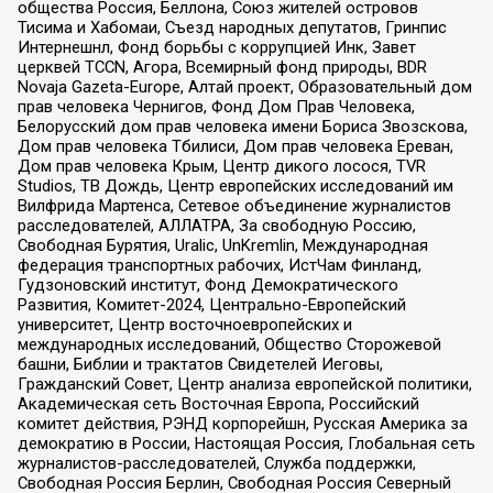
общества Россия, Беллона, Союз жителей островов
Тисима и Хабомаи, Съезд народных депутатов, Гринпис
Интернешнл, Фонд борьбы с коррупцией Инк, Завет
церквей TCCN, Агора, Всемирный фонд природы, BDR
Novaja Gazeta-Europe, Алтай проект, Образовательный дом
прав человека Чернигов, Фонд Дом Прав Человека,
Белорусский дом прав человека имени Бориса Звозскова,
Дом прав человека Тбилиси, Дом прав человека Ереван,
Дом прав человека Крым, Центр дикого лосося, TVR
Studios, ТВ Дождь, Центр европейских исследований им
Вилфрида Мартенса, Сетевое объединение журналистов
расследователей, АЛЛАТРА, За свободную Россию,
Свободная Бурятия, Uralic, UnKremlin, Международная
федерация транспортных рабочих, ИстЧам Финланд,
Гудзоновский институт, Фонд Демократического
Развития, Комитет-2024, Центрально-Европейский
университет, Центр восточноевропейских и
международных исследований, Общество Сторожевой
башни, Библии и трактатов Свидетелей Иеговы,
Гражданский Совет, Центр анализа европейской политики,
Академическая сеть Восточная Европа, Российский
комитет действия, РЭНД корпорейшн, Русская Америка за
демократию в России, Настоящая Россия, Глобальная сеть
журналистов-расследователей, Служба поддержки,
Свободная Россия Берлин, Свободная Россия Северный