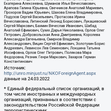
Екатерина Алексеевна, Шуманов Илья Вячеславович,
Арапова Галина Юрьевна, Свечников Анатолий Мариевич,
Прохоров Вадим Юрьевич, Шахова Елена Владимировна,
Подузов Сергей Васильевич, Протасова Ирина
Вячеславовна, Литинский Леонид Борисович, Лукашевский
Сергей Маркович, Бахмин Вячеслав Иванович, Шабад
Анатолий Ефимович, Сухих Дарья Николаевна, Орлов Олег
Петрович, Добровольская Анна Дмитриевна, Королева
Александра Евгеньевна, Смирнов Владимир
Александрович, Вицин Сергей Ефимович, Золотухин Борис
Андреевич, Левинсон Лев Семенович, Локшина Татьяна
Иосифовна, Орлов Олег Петрович, Полякова Мара
Федоровна, Резник Генри Маркович, Захаров Герман
Константинович
Источник:
http://unro.minjust.ru/NKOForeignAgent.aspx
данные на
24.03.2022
* Единый федеральный список организаций, в
том числе иностранных и международных
организаций, признанных в соответствии с
законодательством Российской Федерации
террористическими: