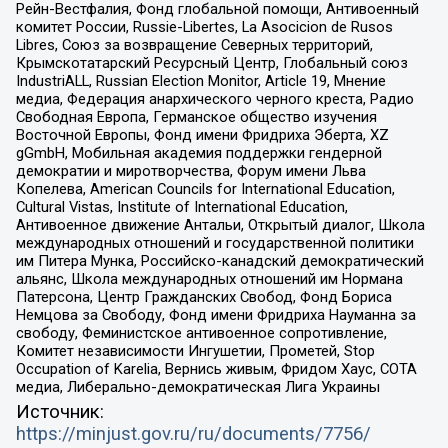
Рейн-Вестфалия, Фонд глобальной помощи, Антивоенный
комитет России, Russie-Libertes, La Asocicion de Rusos
Libres, Союз за возвращение Северных территорий,
Крымскотатарский Ресурсный Центр, Глобальный союз
IndustriALL, Russian Election Monitor, Article 19, Мнение
медиа, Федерация анархического черного креста, Радио
Свободная Европа, Германское общество изучения
Восточной Европы, Фонд имени Фридриха Эберта, XZ
gGmbH, Мобильная академия поддержки гендерной
демократии и миротворчества, Форум имени Льва
Копелева, American Councils for International Education,
Cultural Vistas, Institute of International Education,
Антивоенное движение Антальи, Открытый диалог, Школа
международных отношений и государственной политики
им Питера Мунка, Российско-канадский демократический
альянс, Школа международных отношений им Нормана
Патерсона, Центр Гражданских Свобод, Фонд Бориса
Немцова за Свободу, Фонд имени Фридриха Науманна за
свободу, Феминистское антивоенное сопротивление,
Комитет независимости Ингушетии, Прометей, Stop
Occupation of Karelia, Вернись живым, Фридом Хаус, СОТА
медиа, Либерально-демократическая Лига Украины
Источник:
https://minjust.gov.ru/ru/documents/7756/