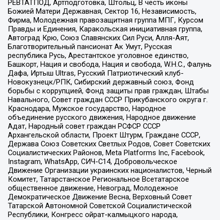
РЕВТАТПОД, Артподготовка, Штольц, В честь иконы
Божией Матери Державная, Сектор 16, Независимость,
Фирма, Молодежная правозащитная группа МПГ, Курсом
Правды и Единения, Каракольская инициативная группа,
Автоград Крю, Союз Славянских Сил Руси, Алля-Аят,
Благотворительный пансионат Ак Умут, Русская
республика Русь, Арестантское уголовное единство,
Башкорт, Нация и свобода, Нация и свобода, W.H.С., Фалунь
Дафа, Иртыш Ultras, Русский Патриотический клуб-
Новокузнецк/РПК, Сибирский державный союз, Фонд
борьбы с коррупцией, Фонд защиты прав граждан, Штабы
Навального, Совет граждан СССР Прикубанского округа г.
Краснодара, Мужское государство, Народное
объединение русского движения, Народное движение
Адат, Народный совет граждан РСФСР СССР
Архангельской области, Проект Штурм, Граждане СССР,
Держава Союз Советских Светлых Родов, Совет Советских
Социалистических Районов, Meta Platforms Inc, Facebook,
Instagram, WhatsApp, СИЧ-С14, Добровольческое
Движение Организации украинских националистов, Черный
Комитет, Татарстанское Региональное Всетатарское
общественное движение, Невоград, Молодежное
Демократическое Движение Весна, Верховный Совет
Татарской Автономной Советской Социалистической
Республики, Конгресс ойрат-калмыцкого народа,