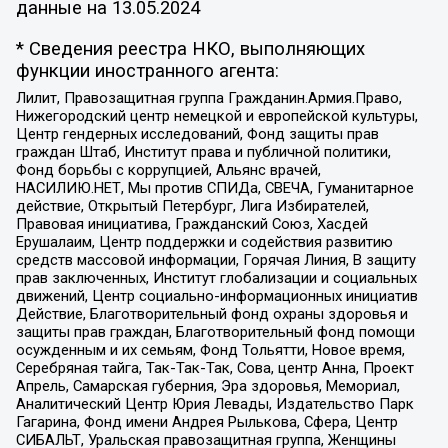
данные на
13.05.2024
* Сведения реестра НКО, выполняющих
функции иностранного агента:
Лилит, Правозащитная группа Гражданин.Армия.Право,
Нижегородский центр немецкой и европейской культуры,
Центр гендерных исследований, Фонд защиты прав
граждан Штаб, Институт права и публичной политики,
Фонд борьбы с коррупцией, Альянс врачей,
НАСИЛИЮ.НЕТ, Мы против СПИДа, СВЕЧА, Гуманитарное
действие, Открытый Петербург, Лига Избирателей,
Правовая инициатива, Гражданский Союз, Хасдей
Ерушалаим, Центр поддержки и содействия развитию
средств массовой информации, Горячая Линия, В защиту
прав заключенных, Институт глобализации и социальных
движений, Центр социально-информационных инициатив
Действие, Благотворительный фонд охраны здоровья и
защиты прав граждан, Благотворительный фонд помощи
осужденным и их семьям, Фонд Тольятти, Новое время,
Серебряная тайга, Так-Так-Так, Сова, центр Анна, Проект
Апрель, Самарская губерния, Эра здоровья, Мемориал,
Аналитический Центр Юрия Левады, Издательство Парк
Гагарина, Фонд имени Андрея Рылькова, Сфера, Центр
СИБАЛЬТ, Уральская правозащитная группа, Женщины