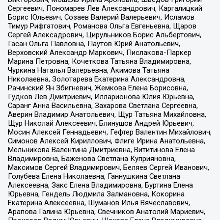
Сергеевич, Пономарев Лев Александрович, Каргалицкий
Борис Юльевич, Созаев Валерий Валерьевич, Исламов
Тимур Рифгатович, Романова Ольга Евгеньевна, Щаров
Сергей Алексадрович, Цирульников Борис Альбертович,
Гасан Ольга Павловна, Паутов Юрий Анатольевич,
Верховский Александр Маркович, Пислакова-Паркер
Марина Петровна, Кочеткова Татьяна Владимировна,
Чуркина Наталья Валерьевна, Акимова Татьяна
Николаевна, Золотарева Екатерина Александровна,
Рачинский Ян Збигневич, Жемкова Елена Борисовна,
Гудков Лев Дмитриевич, Илларионова Юлия Юрьевна,
Саранг Анна Васильевна, Захарова Светлана Сергеевна,
Аверин Владимир Анатольевич, Щур Татьяна Михайловна,
Щур Николай Алексеевич, Блинушов Андрей Юрьевич,
Мосин Алексей Геннадьевич, Гефтер Валентин Михайлович,
Симонов Алексей Кириллович, Флиге Ирина Анатольевна,
Мельникова Валентина Дмитриевна, Вититинова Елена
Владимировна, Баженова Светлана Куприяновна,
Максимов Сергей Владимирович, Беляев Сергей Иванович,
Голубева Елена Николаевна, Ганнушкина Светлана
Алексеевна, Закс Елена Владимировна, Буртина Елена
Юрьевна, Гендель Людмила Залмановна, Кокорина
Екатерина Алексеевна, Шуманов Илья Вячеславович,
Арапова Галина Юрьевна, Свечников Анатолий Мариевич,