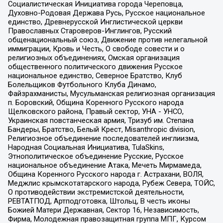
Социалистическая Инициатива города Череповца,
Духовно-Родовая Держава Русь, Русское национальное
единство, Древнерусской Инглистической церкви
Православных Староверов-Инглингов, Русский
общенациональный союз, Движение против нелегальной
иммиграции, Кровь и Честь, О свободе совести и о
религиозных объединениях, Омская организация
общественного политического движения Русское
национальное единство, Северное Братство, Клуб
Болельщиков Футбольного Клуба Динамо,
Файзрахманисты, Мусульманская религиозная организация
п. Боровский, Община Коренного Русского народа
Щелковского района, Правый сектор, УНА - УНСО,
Украинская повстанческая армия, Тризуб им. Степана
Бандеры, Братство, Белый Крест, Misanthropic division,
Религиозное объединение последователей инглиизма,
Народная Социальная Инициатива, TulaSkins,
Этнополитическое объединение Русские, Русское
национальное объединение Атака, Мечеть Мирмамеда,
Община Коренного Русского народа г. Астрахани, ВОЛЯ,
Меджлис крымскотатарского народа, Рубеж Севера, ТОЙС,
О противодействии экстремистской деятельности,
РЕВТАТПОД, Артподготовка, Штольц, В честь иконы
Божией Матери Державная, Сектор 16, Независимость,
Фирма, Молодежная правозащитная группа МПГ, Курсом