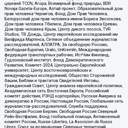
церквей TCCN, Агора, Всемирный фонд природы, BDR
Novaja Gazeta-Europe, Алтай проект, Образовательный дом
прав человека Чернигов, Фонд Дом Прав Человека,
Белорусский дом прав человека имени Бориса Звозскова,
Дом прав человека Тбилиси, Дом прав человека Ереван,
Дом прав человека Крым, Центр дикого лосося, TVR
Studios, ТВ Дождь, Центр европейских исследований им
Вилфрида Мартенса, Сетевое объединение журналистов
расследователей, АЛЛАТРА, За свободную Россию,
Свободная Бурятия, Uralic, UnKremlin, Международная
федерация транспортных рабочих, ИстЧам Финланд,
Гудзоновский институт, Фонд Демократического
Развития, Комитет-2024, Центрально-Европейский
университет, Центр восточноевропейских и
международных исследований, Общество Сторожевой
башни, Библии и трактатов Свидетелей Иеговы,
Гражданский Совет, Центр анализа европейской политики,
Академическая сеть Восточная Европа, Российский
комитет действия, РЭНД корпорейшн, Русская Америка за
демократию в России, Настоящая Россия, Глобальная сеть
журналистов-расследователей, Служба поддержки,
Свободная Россия Берлин, Свободная Россия Северный
Рейн-Вестфалия, Фонд глобальной помощи, Антивоенный
комитет России, Russie-Libertes, La Asocicion de Rusos
Libres, Союз за возвращение Северных территорий,