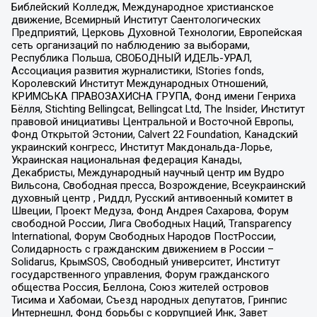
Библейский Колледж, Международное христианское
движение, Всемирный Институт Саентологических
Предприятий, Церковь Духовной Технологии, Европейская
сеть организаций по наблюдению за выборами,
Республика Польша, СВОБОДНЫЙ ИДЕЛЬ-УРАЛ,
Ассоциация развития журналистики, IStories fonds,
Королевский Институт Международных Отношений,
КРИМСЬКА ПРАВОЗАХИСНА ГРУПА, Фонд имени Генриха
Бёлля, Stichting Bellingcat, Bellingcat Ltd, The Insider, Институт
правовой инициативы Центральной и Восточной Европы,
Фонд Открытой Эстонии, Calvert 22 Foundation, Канадский
украинский конгресс, Институт Макдональда-Лорье,
Украинская национальная федерация Канады,
Декабристы, Международный научный центр им Вудро
Вильсона, Свободная пресса, Возрождение, Всеукраинский
духовный центр , Риддл, Русский антивоенный комитет в
Швеции, Проект Медуза, Фонд Андрея Сахарова, Форум
свободной России, Лига Свободных Наций, Transparеncy
International, Форум Свободных Народов ПостРоссии,
Солидарность с гражданским движением в России –
Solidarus, КрымSOS, Свободный университет, Институт
государственного управления, Форум гражданского
общества Россия, Беллона, Союз жителей островов
Тисима и Хабомаи, Съезд народных депутатов, Гринпис
Интернешнл, Фонд борьбы с коррупцией Инк, Завет