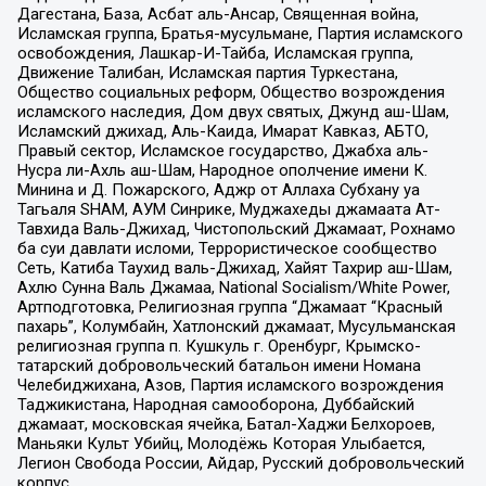
Дагестана, База, Асбат аль-Ансар, Священная война,
Исламская группа, Братья-мусульмане, Партия исламского
освобождения, Лашкар-И-Тайба, Исламская группа,
Движение Талибан, Исламская партия Туркестана,
Общество социальных реформ, Общество возрождения
исламского наследия, Дом двух святых, Джунд аш-Шам,
Исламский джихад, Аль-Каида, Имарат Кавказ, АБТО,
Правый сектор, Исламское государство, Джабха аль-
Нусра ли-Ахль аш-Шам, Народное ополчение имени К.
Минина и Д. Пожарского, Аджр от Аллаха Субхану уа
Тагьаля SHAM, АУМ Синрике, Муджахеды джамаата Ат-
Тавхида Валь-Джихад, Чистопольский Джамаат, Рохнамо
ба суи давлати исломи, Террористическое сообщество
Сеть, Катиба Таухид валь-Джихад, Хайят Тахрир аш-Шам,
Ахлю Сунна Валь Джамаа, National Socialism/White Power,
Артподготовка, Религиозная группа “Джамаат “Красный
пахарь”, Колумбайн, Хатлонский джамаат, Мусульманская
религиозная группа п. Кушкуль г. Оренбург, Крымско-
татарский добровольческий батальон имени Номана
Челебиджихана, Азов, Партия исламского возрождения
Таджикистана, Народная самооборона, Дуббайский
джамаат, московская ячейка, Батал-Хаджи Белхороев,
Маньяки Культ Убийц, Молодёжь Которая Улыбается,
Легион Свобода России, Айдар, Русский добровольческий
корпус