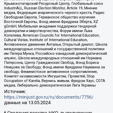
Крымскотатарский Ресурсный Центр, Глобальный союз
IndustriALL, Russian Election Monitor, Article 19, Мнение
медиа, Федерация анархического черного креста, Радио
Свободная Европа, Германское общество изучения
Восточной Европы, Фонд имени Фридриха Эберта, XZ
gGmbH, Мобильная академия поддержки гендерной
демократии и миротворчества, Форум имени Льва
Копелева, American Councils for International Education,
Cultural Vistas, Institute of International Education,
Антивоенное движение Антальи, Открытый диалог, Школа
международных отношений и государственной политики
им Питера Мунка, Российско-канадский демократический
альянс, Школа международных отношений им Нормана
Патерсона, Центр Гражданских Свобод, Фонд Бориса
Немцова за Свободу, Фонд имени Фридриха Науманна за
свободу, Феминистское антивоенное сопротивление,
Комитет независимости Ингушетии, Прометей, Stop
Occupation of Karelia, Вернись живым, Фридом Хаус, СОТА
медиа, Либерально-демократическая Лига Украины
Источник:
https://minjust.gov.ru/ru/documents/7756/
данные на
13.05.2024
* Сведения реестра НКО, выполняющих