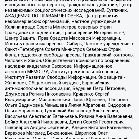
и социального партнерства, Гражданское действие, Центр
независимых социологических исследований, Сутяжник,
АКАДЕМИЯ ПО ПРАВАМ ЧЕЛОВЕКА, Центр развития
некоммерческих организаций, Частное учреждение в
Калининграде Совета Министров северных стран,
Гражданское содействие, Трансперенси Интернешнл-Р,
Центр Защиты Прав Средств Массовой Информации,
Институт развития прессы - Сибирь, Частное учреждение в
Санкт-Петербурге Совета Министров Северных Стран,
Фонд поддержки свободы прессы, Гражданский контроль,
Человек и Закон, Общественная комиссия по сохранению
наследия академика Сахарова, Информационное
агентство МЕМО. РУ, Институт региональной прессы,
Институт Развития Свободы Информации, Экозащита!-
Женсовет, Общественный вердикт, Евразийская
антимонопольная ассоциация, Бедушев Петр Петрович,
Дзугкоева Регина Николаевна, Кривенко Сергей
Владимирович, Милославский Павел Юрьевич, Шнырова
Ольга Вадимовна, Чанышева Лилия Айратовна, Сидорович
Ольга Борисовна, Туровский Александр Алексеевич,
Васильева Анастасия Евгеньевна, Ривина Анна Валерьевна,
Бойко Анатолий Николаевич, Дугин Сергей Георгиевич,
Пивоваров Андрей Сергеевич, Аверин Виталий Евгеньевич,
Барахоев Магомед Бекханович, Шарипков Олег
Викторович, Мошель Ирина Ароновна, Шведов Григорий