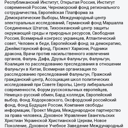
Республиканский Институт, Открытая Россия, Институт
современной России, Черноморский фонд регионального
сотрудничества, Европейская Платформа за
Демократические Выборы, Международный центр
электоральных исследований, Германский фонд Маршалла
Соединенных Штатов, Тихоокеанский центр защиты
окружающей среды и природных ресурсов, Свободная
Россия, Всемирный конгресс украинцев, Атлантический
совет, Человек в беде, Европейский фонд за демократию,
Джеймстаунский фонд, Прожект Хармони, Родники
дракона, Врачи против насильственного извлечения
органов, Фалунь Дафа, Друзья Фалуньгун, Фалуньгун,
Коалиция по расследованию преследования в отношении
Фалуньгун в Китае, Всемирная организация по
расследованию преследований Фалуньгун, Пражский
гражданский центр, Ассоциация школ политических
исследований при Совете Европы, Центр либеральной
современности, Форум русскоязычных европейцев,
Немецко-русский обмен, Бард колледж, Европейский
выбор, Фонд Ходорковского, Оксфордский российский
фонд, Фонд Будущее России, Компания свободы
информации, Проект Медиа, Международное партнерство
за права человека, Духовное Управление Евангельских
Христиан Украинской Христианской Церкви, Новое
Поколение, Духовное Учебное Заведение Международный