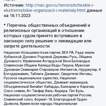
Источник:
http://nac.gov.ru/terroristicheskie-i-
ekstremistskie-organizacii-i-materialy.html
данные
на
16.11.2023
* Перечень общественных объединений и
религиозных организаций в отношении
которых судом принято вступившее в
законную силу решение о ликвидации или
запрете деятельности:
Национал-большевистская партия, ВЕК РА, Рада земли
Кубанской Духовно Родовой Державы Русь, Община
Духовного Управления Асгардской Веси Беловодья,
Славянская Община Капища Веды Перуна, Мужская
Духовная Семинария Староверов-Инглингов, Нурджулар, К
Богодержавию, Таблиги Джамаат, Свидетели Иеговы,
Русское национальное единство, Национал-
социалистическое общество, Джамаат мувахидов,
Объединенный Вилайат Кабарды, Балкарии и Карачая,
Союз славян, Ат-Такфир Валь-Хиджра, Пит Буль,
Национал-социалистическая рабочая партия России,
Славянский союз, Формат-18, Благородный Орден
Дьявола, Армия воли народа, Национальная