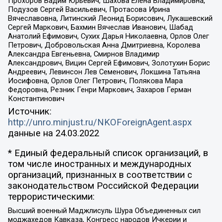
Прохоров Вадим Юрьевич, Шахова Елена Владимировна,
Подузов Сергей Васильевич, Протасова Ирина
Вячеславовна, Литинский Леонид Борисович, Лукашевский
Сергей Маркович, Бахмин Вячеслав Иванович, Шабад
Анатолий Ефимович, Сухих Дарья Николаевна, Орлов Олег
Петрович, Добровольская Анна Дмитриевна, Королева
Александра Евгеньевна, Смирнов Владимир
Александрович, Вицин Сергей Ефимович, Золотухин Борис
Андреевич, Левинсон Лев Семенович, Локшина Татьяна
Иосифовна, Орлов Олег Петрович, Полякова Мара
Федоровна, Резник Генри Маркович, Захаров Герман
Константинович
Источник:
http://unro.minjust.ru/NKOForeignAgent.aspx
данные на
24.03.2022
* Единый федеральный список организаций, в
том числе иностранных и международных
организаций, признанных в соответствии с
законодательством Российской Федерации
террористическими:
Высший военный Маджлисуль Шура Объединенных сил
моджахедов Кавказа, Конгресс народов Ичкерии и