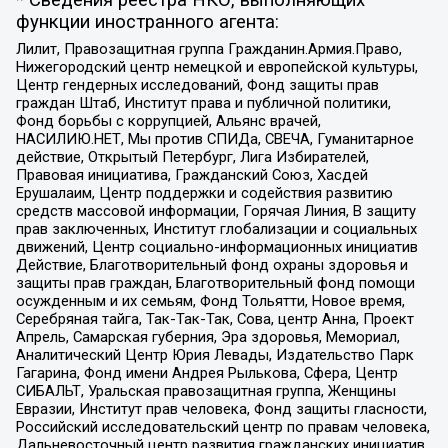
функции иностранного агента:
Лилит, Правозащитная группа Гражданин.Армия.Право,
Нижегородский центр немецкой и европейской культуры,
Центр гендерных исследований, Фонд защиты прав
граждан Штаб, Институт права и публичной политики,
Фонд борьбы с коррупцией, Альянс врачей,
НАСИЛИЮ.НЕТ, Мы против СПИДа, СВЕЧА, Гуманитарное
действие, Открытый Петербург, Лига Избирателей,
Правовая инициатива, Гражданский Союз, Хасдей
Ерушалаим, Центр поддержки и содействия развитию
средств массовой информации, Горячая Линия, В защиту
прав заключенных, Институт глобализации и социальных
движений, Центр социально-информационных инициатив
Действие, Благотворительный фонд охраны здоровья и
защиты прав граждан, Благотворительный фонд помощи
осужденным и их семьям, Фонд Тольятти, Новое время,
Серебряная тайга, Так-Так-Так, Сова, центр Анна, Проект
Апрель, Самарская губерния, Эра здоровья, Мемориал,
Аналитический Центр Юрия Левады, Издательство Парк
Гагарина, Фонд имени Андрея Рылькова, Сфера, Центр
СИБАЛЬТ, Уральская правозащитная группа, Женщины
Евразии, Институт прав человека, Фонд защиты гласности,
Российский исследовательский центр по правам человека,
Дальневосточный центр развития гражданских инициатив