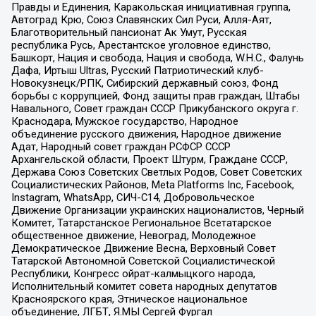
Правды и Единения, Каракольская инициативная группа,
Автоград Крю, Союз Славянских Сил Руси, Алля-Аят,
Благотворительный пансионат Ак Умут, Русская
республика Русь, Арестантское уголовное единство,
Башкорт, Нация и свобода, Нация и свобода, W.H.С., Фалунь
Дафа, Иртыш Ultras, Русский Патриотический клуб-
Новокузнецк/РПК, Сибирский державный союз, Фонд
борьбы с коррупцией, Фонд защиты прав граждан, Штабы
Навального, Совет граждан СССР Прикубанского округа г.
Краснодара, Мужское государство, Народное
объединение русского движения, Народное движение
Адат, Народный совет граждан РСФСР СССР
Архангельской области, Проект Штурм, Граждане СССР,
Держава Союз Советских Светлых Родов, Совет Советских
Социалистических Районов, Meta Platforms Inc, Facebook,
Instagram, WhatsApp, СИЧ-С14, Добровольческое
Движение Организации украинских националистов, Черный
Комитет, Татарстанское Региональное Всетатарское
общественное движение, Невоград, Молодежное
Демократическое Движение Весна, Верховный Совет
Татарской Автономной Советской Социалистической
Республики, Конгресс ойрат-калмыцкого народа,
Исполнительный комитет совета народных депутатов
Красноярского края, Этническое национальное
объединение, ЛГБТ, Я.МЫ Сергей Фургал