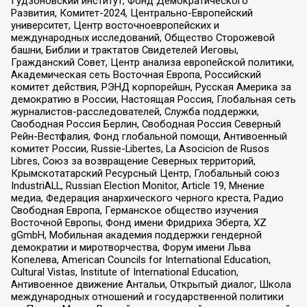
Гудзоновский институт, Фонд Демократического
Развития, Комитет-2024, Центрально-Европейский
университет, Центр восточноевропейских и
международных исследований, Общество Сторожевой
башни, Библии и трактатов Свидетелей Иеговы,
Гражданский Совет, Центр анализа европейской политики,
Академическая сеть Восточная Европа, Российский
комитет действия, РЭНД корпорейшн, Русская Америка за
демократию в России, Настоящая Россия, Глобальная сеть
журналистов-расследователей, Служба поддержки,
Свободная Россия Берлин, Свободная Россия Северный
Рейн-Вестфалия, Фонд глобальной помощи, Антивоенный
комитет России, Russie-Libertes, La Asocicion de Rusos
Libres, Союз за возвращение Северных территорий,
Крымскотатарский Ресурсный Центр, Глобальный союз
IndustriALL, Russian Election Monitor, Article 19, Мнение
медиа, Федерация анархического черного креста, Радио
Свободная Европа, Германское общество изучения
Восточной Европы, Фонд имени Фридриха Эберта, XZ
gGmbH, Мобильная академия поддержки гендерной
демократии и миротворчества, Форум имени Льва
Копелева, American Councils for International Education,
Cultural Vistas, Institute of International Education,
Антивоенное движение Антальи, Открытый диалог, Школа
международных отношений и государственной политики