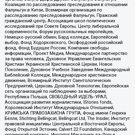
Коалиция по расследованию преследования в отношении
Фалуньгун в Китае, Всемирная организация по
расследованию преследований Фалуньгун, Пражский
гражданский центр, Ассоциация школ политических
исследований при Совете Европы, Центр либеральной
современности, Форум русскоязычных европейцев,
Немецко-русский обмен, Бард колледж, Европейский
выбор, Фонд Ходорковского, Оксфордский российский
фонд, Фонд Будущее России, Компания свободы
информации, Проект Медиа, Международное партнерство
за права человека, Духовное Управление Евангельских
Христиан Украинской Христианской Церкви, Новое
Поколение, Духовное Учебное Заведение Международный
Библейский Колледж, Международное христианское
движение, Всемирный Институт Саентологических
Предприятий, Церковь Духовной Технологии, Европейская
сеть организаций по наблюдению за выборами,
Республика Польша, СВОБОДНЫЙ ИДЕЛЬ-УРАЛ,
Ассоциация развития журналистики, IStories fonds,
Королевский Институт Международных Отношений,
КРИМСЬКА ПРАВОЗАХИСНА ГРУПА, Фонд имени Генриха
Бёлля, Stichting Bellingcat, Bellingcat Ltd, The Insider, Институт
правовой инициативы Центральной и Восточной Европы,
Фонд Открытой Эстонии, Calvert 22 Foundation, Канадский
украинский конгресс, Институт Макдональда-Лорье,