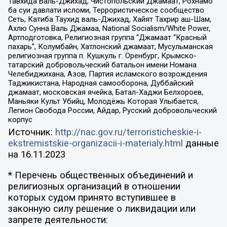
Тавхида Валь-Джихад, Чистопольский Джамаат, Рохнамо
ба суи давлати исломи, Террористическое сообщество
Сеть, Катиба Таухид валь-Джихад, Хайят Тахрир аш-Шам,
Ахлю Сунна Валь Джамаа, National Socialism/White Power,
Артподготовка, Религиозная группа “Джамаат “Красный
пахарь”, Колумбайн, Хатлонский джамаат, Мусульманская
религиозная группа п. Кушкуль г. Оренбург, Крымско-
татарский добровольческий батальон имени Номана
Челебиджихана, Азов, Партия исламского возрождения
Таджикистана, Народная самооборона, Дуббайский
джамаат, московская ячейка, Батал-Хаджи Белхороев,
Маньяки Культ Убийц, Молодёжь Которая Улыбается,
Легион Свобода России, Айдар, Русский добровольческий
корпус
Источник:
http://nac.gov.ru/terroristicheskie-i-
ekstremistskie-organizacii-i-materialy.html
данные
на
16.11.2023
* Перечень общественных объединений и
религиозных организаций в отношении
которых судом принято вступившее в
законную силу решение о ликвидации или
запрете деятельности: