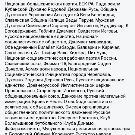
Национал-большевистская партия, ВЕК РА, Рада земли
Кубанской Духовно Родовой Державы Русь, Община
Духовного Управления Асгардской Веси Беловодья,
Славянская Община Капища Веды Перуна, Мужская
Духовная Семинария Староверов-Инглингов, Нурджулар, К
Богодержавию, Таблиги Джамаат, Свидетели Иеговы,
Русское национальное единство, Национал-
социалистическое общество, Джамаат мувахидов,
Объединенный Вилайат Кабарды, Балкарии и Карачая,
Союз славян, Ат-Такфир Валь-Хиджра, Пит Буль,
Национал-социалистическая рабочая партия России,
Славянский союз, Формат-18, Благородный Орден
Дьявола, Армия воли народа, Национальная
Социалистическая Инициатива города Череповца,
Духовно-Родовая Держава Русь, Русское национальное
единство, Древнерусской Инглистической церкви
Православных Староверов-Инглингов, Русский
общенациональный союз, Движение против нелегальной
иммиграции, Кровь и Честь, О свободе совести и о
религиозных объединениях, Омская организация
общественного политического движения Русское
национальное единство, Северное Братство, Клуб
Болельщиков Футбольного Клуба Динамо,
Файзрахманисты, Мусульманская религиозная организация
п. Боровский, Община Коренного Русского народа