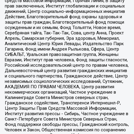
средств массовой информации, Горячая Линия, В защиту
прав заключенных, Институт глобализации и социальных
движений, Центр социально-информационных инициатив
Действие, Благотворительный фонд охраны здоровья и
защиты прав граждан, Благотворительный фонд помощи
осужденным и их семьям, Фонд Тольятти, Новое время,
Серебряная тайга, Так-Так-Так, Сова, центр Анна, Проект
Апрель, Самарская губерния, Эра здоровья, Мемориал,
Аналитический Центр Юрия Левады, Издательство Парк
Гагарина, Фонд имени Андрея Рылькова, Сфера, Центр
СИБАЛЬТ, Уральская правозащитная группа, Женщины
Евразии, Институт прав человека, Фонд защиты гласности,
Российский исследовательский центр по правам человека,
Дальневосточный центр развития гражданских инициатив
и социального партнерства, Гражданское действие, Центр
независимых социологических исследований, Сутяжник,
АКАДЕМИЯ ПО ПРАВАМ ЧЕЛОВЕКА, Центр развития
некоммерческих организаций, Частное учреждение в
Калининграде Совета Министров северных стран,
Гражданское содействие, Трансперенси Интернешнл-Р,
Центр Защиты Прав Средств Массовой Информации,
Институт развития прессы - Сибирь, Частное учреждение в
Санкт-Петербурге Совета Министров Северных Стран,
Фонд поддержки свободы прессы, Гражданский контроль,
Человек и Закон, Общественная комиссия по сохранению