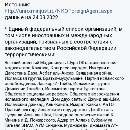
Источник:
http://unro.minjust.ru/NKOForeignAgent.aspx
данные на
24.03.2022
* Единый федеральный список организаций, в
том числе иностранных и международных
организаций, признанных в соответствии с
законодательством Российской Федерации
террористическими:
Высший военный Маджлисуль Шура Объединенных сил
моджахедов Кавказа, Конгресс народов Ичкерии и
Дагестана, База, Асбат аль-Ансар, Священная война,
Исламская группа, Братья-мусульмане, Партия исламского
освобождения, Лашкар-И-Тайба, Исламская группа,
Движение Талибан, Исламская партия Туркестана,
Общество социальных реформ, Общество возрождения
исламского наследия, Дом двух святых, Джунд аш-Шам,
Исламский джихад, Аль-Каида, Имарат Кавказ, АБТО,
Правый сектор, Исламское государство, Джабха аль-
Нусра ли-Ахль аш-Шам, Народное ополчение имени К.
Минина и Д. Пожарского, Аджр от Аллаха Субхану уа
Тагьаля SHAM, АУМ Синрике, Муджахеды джамаата Ат-