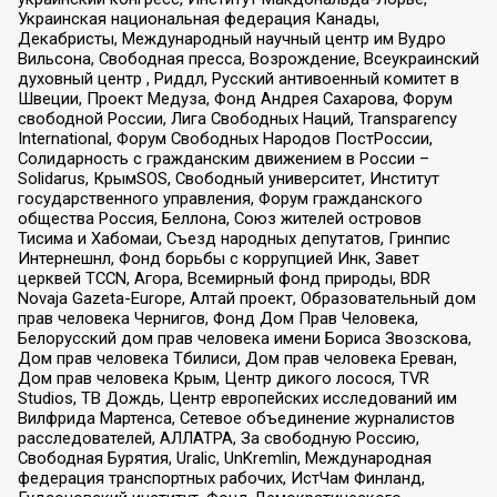
Украинская национальная федерация Канады,
Декабристы, Международный научный центр им Вудро
Вильсона, Свободная пресса, Возрождение, Всеукраинский
духовный центр , Риддл, Русский антивоенный комитет в
Швеции, Проект Медуза, Фонд Андрея Сахарова, Форум
свободной России, Лига Свободных Наций, Transparеncy
International, Форум Свободных Народов ПостРоссии,
Солидарность с гражданским движением в России –
Solidarus, КрымSOS, Свободный университет, Институт
государственного управления, Форум гражданского
общества Россия, Беллона, Союз жителей островов
Тисима и Хабомаи, Съезд народных депутатов, Гринпис
Интернешнл, Фонд борьбы с коррупцией Инк, Завет
церквей TCCN, Агора, Всемирный фонд природы, BDR
Novaja Gazeta-Europe, Алтай проект, Образовательный дом
прав человека Чернигов, Фонд Дом Прав Человека,
Белорусский дом прав человека имени Бориса Звозскова,
Дом прав человека Тбилиси, Дом прав человека Ереван,
Дом прав человека Крым, Центр дикого лосося, TVR
Studios, ТВ Дождь, Центр европейских исследований им
Вилфрида Мартенса, Сетевое объединение журналистов
расследователей, АЛЛАТРА, За свободную Россию,
Свободная Бурятия, Uralic, UnKremlin, Международная
федерация транспортных рабочих, ИстЧам Финланд,