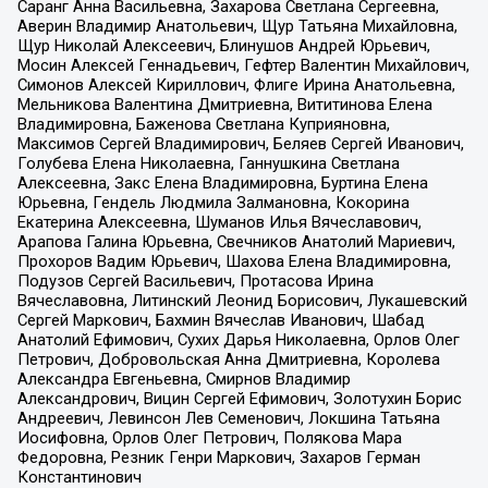
Саранг Анна Васильевна, Захарова Светлана Сергеевна,
Аверин Владимир Анатольевич, Щур Татьяна Михайловна,
Щур Николай Алексеевич, Блинушов Андрей Юрьевич,
Мосин Алексей Геннадьевич, Гефтер Валентин Михайлович,
Симонов Алексей Кириллович, Флиге Ирина Анатольевна,
Мельникова Валентина Дмитриевна, Вититинова Елена
Владимировна, Баженова Светлана Куприяновна,
Максимов Сергей Владимирович, Беляев Сергей Иванович,
Голубева Елена Николаевна, Ганнушкина Светлана
Алексеевна, Закс Елена Владимировна, Буртина Елена
Юрьевна, Гендель Людмила Залмановна, Кокорина
Екатерина Алексеевна, Шуманов Илья Вячеславович,
Арапова Галина Юрьевна, Свечников Анатолий Мариевич,
Прохоров Вадим Юрьевич, Шахова Елена Владимировна,
Подузов Сергей Васильевич, Протасова Ирина
Вячеславовна, Литинский Леонид Борисович, Лукашевский
Сергей Маркович, Бахмин Вячеслав Иванович, Шабад
Анатолий Ефимович, Сухих Дарья Николаевна, Орлов Олег
Петрович, Добровольская Анна Дмитриевна, Королева
Александра Евгеньевна, Смирнов Владимир
Александрович, Вицин Сергей Ефимович, Золотухин Борис
Андреевич, Левинсон Лев Семенович, Локшина Татьяна
Иосифовна, Орлов Олег Петрович, Полякова Мара
Федоровна, Резник Генри Маркович, Захаров Герман
Константинович