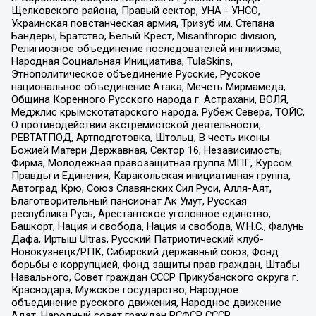
Щелковского района, Правый сектор, УНА - УНСО,
Украинская повстанческая армия, Тризуб им. Степана
Бандеры, Братство, Белый Крест, Misanthropic division,
Религиозное объединение последователей инглиизма,
Народная Социальная Инициатива, TulaSkins,
Этнополитическое объединение Русские, Русское
национальное объединение Атака, Мечеть Мирмамеда,
Община Коренного Русского народа г. Астрахани, ВОЛЯ,
Меджлис крымскотатарского народа, Рубеж Севера, ТОЙС,
О противодействии экстремистской деятельности,
РЕВТАТПОД, Артподготовка, Штольц, В честь иконы
Божией Матери Державная, Сектор 16, Независимость,
Фирма, Молодежная правозащитная группа МПГ, Курсом
Правды и Единения, Каракольская инициативная группа,
Автоград Крю, Союз Славянских Сил Руси, Алля-Аят,
Благотворительный пансионат Ак Умут, Русская
республика Русь, Арестантское уголовное единство,
Башкорт, Нация и свобода, Нация и свобода, W.H.С., Фалунь
Дафа, Иртыш Ultras, Русский Патриотический клуб-
Новокузнецк/РПК, Сибирский державный союз, Фонд
борьбы с коррупцией, Фонд защиты прав граждан, Штабы
Навального, Совет граждан СССР Прикубанского округа г.
Краснодара, Мужское государство, Народное
объединение русского движения, Народное движение
Адат, Народный совет граждан РСФСР СССР