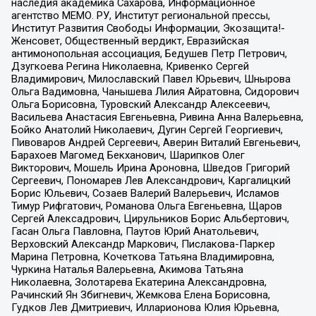
наследия академика Сахарова, Информационное
агентство МЕМО. РУ, Институт региональной прессы,
Институт Развития Свободы Информации, Экозащита!-
Женсовет, Общественный вердикт, Евразийская
антимонопольная ассоциация, Бедушев Петр Петрович,
Дзугкоева Регина Николаевна, Кривенко Сергей
Владимирович, Милославский Павел Юрьевич, Шнырова
Ольга Вадимовна, Чанышева Лилия Айратовна, Сидорович
Ольга Борисовна, Туровский Александр Алексеевич,
Васильева Анастасия Евгеньевна, Ривина Анна Валерьевна,
Бойко Анатолий Николаевич, Дугин Сергей Георгиевич,
Пивоваров Андрей Сергеевич, Аверин Виталий Евгеньевич,
Барахоев Магомед Бекханович, Шарипков Олег
Викторович, Мошель Ирина Ароновна, Шведов Григорий
Сергеевич, Пономарев Лев Александрович, Каргалицкий
Борис Юльевич, Созаев Валерий Валерьевич, Исламов
Тимур Рифгатович, Романова Ольга Евгеньевна, Щаров
Сергей Алексадрович, Цирульников Борис Альбертович,
Гасан Ольга Павловна, Паутов Юрий Анатольевич,
Верховский Александр Маркович, Пислакова-Паркер
Марина Петровна, Кочеткова Татьяна Владимировна,
Чуркина Наталья Валерьевна, Акимова Татьяна
Николаевна, Золотарева Екатерина Александровна,
Рачинский Ян Збигневич, Жемкова Елена Борисовна,
Гудков Лев Дмитриевич, Илларионова Юлия Юрьевна,