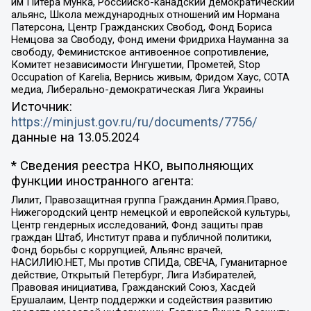
им Питера Мунка, Российско-канадский демократический
альянс, Школа международных отношений им Нормана
Патерсона, Центр Гражданских Свобод, Фонд Бориса
Немцова за Свободу, Фонд имени Фридриха Науманна за
свободу, Феминистское антивоенное сопротивление,
Комитет независимости Ингушетии, Прометей, Stop
Occupation of Karelia, Вернись живым, Фридом Хаус, СОТА
медиа, Либерально-демократическая Лига Украины
Источник:
https://minjust.gov.ru/ru/documents/7756/
данные на
13.05.2024
* Сведения реестра НКО, выполняющих
функции иностранного агента:
Лилит, Правозащитная группа Гражданин.Армия.Право,
Нижегородский центр немецкой и европейской культуры,
Центр гендерных исследований, Фонд защиты прав
граждан Штаб, Институт права и публичной политики,
Фонд борьбы с коррупцией, Альянс врачей,
НАСИЛИЮ.НЕТ, Мы против СПИДа, СВЕЧА, Гуманитарное
действие, Открытый Петербург, Лига Избирателей,
Правовая инициатива, Гражданский Союз, Хасдей
Ерушалаим, Центр поддержки и содействия развитию