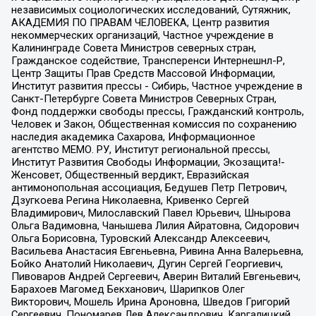
независимых социологических исследований, Сутяжник,
АКАДЕМИЯ ПО ПРАВАМ ЧЕЛОВЕКА, Центр развития
некоммерческих организаций, Частное учреждение в
Калининграде Совета Министров северных стран,
Гражданское содействие, Трансперенси Интернешнл-Р,
Центр Защиты Прав Средств Массовой Информации,
Институт развития прессы - Сибирь, Частное учреждение в
Санкт-Петербурге Совета Министров Северных Стран,
Фонд поддержки свободы прессы, Гражданский контроль,
Человек и Закон, Общественная комиссия по сохранению
наследия академика Сахарова, Информационное
агентство МЕМО. РУ, Институт региональной прессы,
Институт Развития Свободы Информации, Экозащита!-
Женсовет, Общественный вердикт, Евразийская
антимонопольная ассоциация, Бедушев Петр Петрович,
Дзугкоева Регина Николаевна, Кривенко Сергей
Владимирович, Милославский Павел Юрьевич, Шнырова
Ольга Вадимовна, Чанышева Лилия Айратовна, Сидорович
Ольга Борисовна, Туровский Александр Алексеевич,
Васильева Анастасия Евгеньевна, Ривина Анна Валерьевна,
Бойко Анатолий Николаевич, Дугин Сергей Георгиевич,
Пивоваров Андрей Сергеевич, Аверин Виталий Евгеньевич,
Барахоев Магомед Бекханович, Шарипков Олег
Викторович, Мошель Ирина Ароновна, Шведов Григорий
Сергеевич, Пономарев Лев Александрович, Каргалицкий