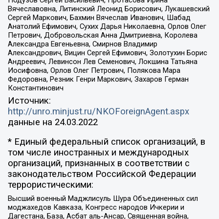
Подузов Сергей Васильевич, Протасова Ирина
Вячеславовна, Литинский Леонид Борисович, Лукашевский
Сергей Маркович, Бахмин Вячеслав Иванович, Шабад
Анатолий Ефимович, Сухих Дарья Николаевна, Орлов Олег
Петрович, Добровольская Анна Дмитриевна, Королева
Александра Евгеньевна, Смирнов Владимир
Александрович, Вицин Сергей Ефимович, Золотухин Борис
Андреевич, Левинсон Лев Семенович, Локшина Татьяна
Иосифовна, Орлов Олег Петрович, Полякова Мара
Федоровна, Резник Генри Маркович, Захаров Герман
Константинович
Источник:
http://unro.minjust.ru/NKOForeignAgent.aspx
данные на
24.03.2022
* Единый федеральный список организаций, в
том числе иностранных и международных
организаций, признанных в соответствии с
законодательством Российской Федерации
террористическими:
Высший военный Маджлисуль Шура Объединенных сил
моджахедов Кавказа, Конгресс народов Ичкерии и
Дагестана, База, Асбат аль-Ансар, Священная война,