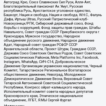
Автоград Крю, Союз Славянских Сил Руси, Алля-Аят,
Благотворительный пансионат Ак Умут, Русская
республика Русь, Арестантское уголовное единство,
Башкорт, Нация и свобода, Нация и свобода, W.H.С., Фалунь
Дафа, Иртыш Ultras, Русский Патриотический клуб-
Новокузнецк/РПК, Сибирский державный союз, Фонд
борьбы с коррупцией, Фонд защиты прав граждан, Штабы
Навального, Совет граждан СССР Прикубанского округа г.
Краснодара, Мужское государство, Народное
объединение русского движения, Народное движение
Адат, Народный совет граждан РСФСР СССР
Архангельской области, Проект Штурм, Граждане СССР,
Держава Союз Советских Светлых Родов, Совет Советских
Социалистических Районов, Meta Platforms Inc, Facebook,
Instagram, WhatsApp, СИЧ-С14, Добровольческое
Движение Организации украинских националистов, Черный
Комитет, Татарстанское Региональное Всетатарское
общественное движение, Невоград, Молодежное
Демократическое Движение Весна, Верховный Совет
Татарской Автономной Советской Социалистической
Республики, Конгресс ойрат-калмыцкого народа,
Исполнительный комитет совета народных депутатов
Красноярского края, Этническое национальное
объединение, ЛГБТ, Я.МЫ Сергей Фургал