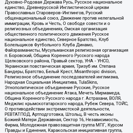
Духовно-Родовая Держава Русь, Русское национальное
единство, Древнерусской Инглистической церкви
Православных Староверов-Инглингов, Русский
общенациональный союз, Движение против нелегальной
иммиграции, Кровь и Честь, О свободе совести и о
религиозных объединениях, Омская организация
общественного политического движения Русское
национальное единство, Северное Братство, Клуб
Болельщиков Футбольного Клуба Динамо,
Файзрахманисты, Мусульманская религиозная организация
п. Боровский, Община Коренного Русского народа
Щелковского района, Правый сектор, УНА - УНСО,
Украинская повстанческая армия, Тризуб им. Степана
Бандеры, Братство, Белый Крест, Misanthropic division,
Религиозное объединение последователей инглиизма,
Народная Социальная Инициатива, TulaSkins,
Этнополитическое объединение Русские, Русское
национальное объединение Атака, Мечеть Мирмамеда,
Община Коренного Русского народа г. Астрахани, ВОЛЯ,
Меджлис крымскотатарского народа, Рубеж Севера, ТОЙС,
О противодействии экстремистской деятельности,
РЕВТАТПОД, Артподготовка, Штольц, В честь иконы
Божией Матери Державная, Сектор 16, Независимость,
Фирма, Молодежная правозащитная группа МПГ, Курсом
Правды и Единения, Каракольская инициативная группа,