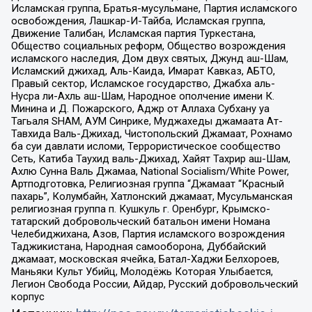
Исламская группа, Братья-мусульмане, Партия исламского
освобождения, Лашкар-И-Тайба, Исламская группа,
Движение Талибан, Исламская партия Туркестана,
Общество социальных реформ, Общество возрождения
исламского наследия, Дом двух святых, Джунд аш-Шам,
Исламский джихад, Аль-Каида, Имарат Кавказ, АБТО,
Правый сектор, Исламское государство, Джабха аль-
Нусра ли-Ахль аш-Шам, Народное ополчение имени К.
Минина и Д. Пожарского, Аджр от Аллаха Субхану уа
Тагьаля SHAM, АУМ Синрике, Муджахеды джамаата Ат-
Тавхида Валь-Джихад, Чистопольский Джамаат, Рохнамо
ба суи давлати исломи, Террористическое сообщество
Сеть, Катиба Таухид валь-Джихад, Хайят Тахрир аш-Шам,
Ахлю Сунна Валь Джамаа, National Socialism/White Power,
Артподготовка, Религиозная группа “Джамаат “Красный
пахарь”, Колумбайн, Хатлонский джамаат, Мусульманская
религиозная группа п. Кушкуль г. Оренбург, Крымско-
татарский добровольческий батальон имени Номана
Челебиджихана, Азов, Партия исламского возрождения
Таджикистана, Народная самооборона, Дуббайский
джамаат, московская ячейка, Батал-Хаджи Белхороев,
Маньяки Культ Убийц, Молодёжь Которая Улыбается,
Легион Свобода России, Айдар, Русский добровольческий
корпус