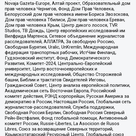
Novaja Gazeta-Europe, Алтай проект, Образовательный дом
прав человека Чернигов, Фонд Дом Прав Человека,
Белорусский дом прав человека имени Бориса Звозскова,
Дом прав человека Тбилиси, Дом прав человека Ереван,
Дом прав человека Крым, Центр дикого лосося, TVR
Studios, ТВ Дождь, Центр европейских исследований им
Вилфрида Мартенса, Сетевое объединение журналистов
расследователей, АЛЛАТРА, За свободную Россию,
Свободная Бурятия, Uralic, UnKremlin, Международная
федерация транспортных рабочих, ИстЧам Финланд,
Гудзоновский институт, Фонд Демократического
Развития, Комитет-2024, Центрально-Европейский
университет, Центр восточноевропейских и
международных исследований, Общество Сторожевой
башни, Библии и трактатов Свидетелей Иеговы,
Гражданский Совет, Центр анализа европейской политики,
Академическая сеть Восточная Европа, Российский
комитет действия, РЭНД корпорейшн, Русская Америка за
демократию в России, Настоящая Россия, Глобальная сеть
журналистов-расследователей, Служба поддержки,
Свободная Россия Берлин, Свободная Россия Северный
Рейн-Вестфалия, Фонд глобальной помощи, Антивоенный
комитет России, Russie-Libertes, La Asocicion de Rusos
Libres, Союз за возвращение Северных территорий,
Крымскотатарский Ресурсный Центр, Глобальный союз