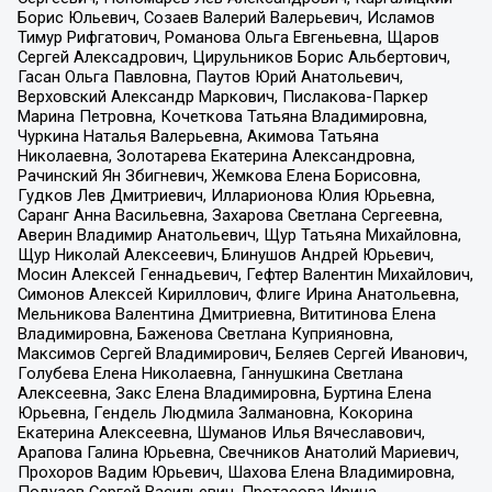
Борис Юльевич, Созаев Валерий Валерьевич, Исламов
Тимур Рифгатович, Романова Ольга Евгеньевна, Щаров
Сергей Алексадрович, Цирульников Борис Альбертович,
Гасан Ольга Павловна, Паутов Юрий Анатольевич,
Верховский Александр Маркович, Пислакова-Паркер
Марина Петровна, Кочеткова Татьяна Владимировна,
Чуркина Наталья Валерьевна, Акимова Татьяна
Николаевна, Золотарева Екатерина Александровна,
Рачинский Ян Збигневич, Жемкова Елена Борисовна,
Гудков Лев Дмитриевич, Илларионова Юлия Юрьевна,
Саранг Анна Васильевна, Захарова Светлана Сергеевна,
Аверин Владимир Анатольевич, Щур Татьяна Михайловна,
Щур Николай Алексеевич, Блинушов Андрей Юрьевич,
Мосин Алексей Геннадьевич, Гефтер Валентин Михайлович,
Симонов Алексей Кириллович, Флиге Ирина Анатольевна,
Мельникова Валентина Дмитриевна, Вититинова Елена
Владимировна, Баженова Светлана Куприяновна,
Максимов Сергей Владимирович, Беляев Сергей Иванович,
Голубева Елена Николаевна, Ганнушкина Светлана
Алексеевна, Закс Елена Владимировна, Буртина Елена
Юрьевна, Гендель Людмила Залмановна, Кокорина
Екатерина Алексеевна, Шуманов Илья Вячеславович,
Арапова Галина Юрьевна, Свечников Анатолий Мариевич,
Прохоров Вадим Юрьевич, Шахова Елена Владимировна,