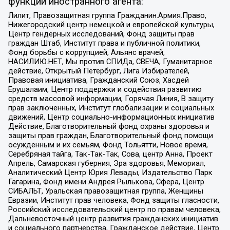
функции иностранного агента:
Лилит, Правозащитная группа Гражданин.Армия.Право,
Нижегородский центр немецкой и европейской культуры,
Центр гендерных исследований, Фонд защиты прав
граждан Штаб, Институт права и публичной политики,
Фонд борьбы с коррупцией, Альянс врачей,
НАСИЛИЮ.НЕТ, Мы против СПИДа, СВЕЧА, Гуманитарное
действие, Открытый Петербург, Лига Избирателей,
Правовая инициатива, Гражданский Союз, Хасдей
Ерушалаим, Центр поддержки и содействия развитию
средств массовой информации, Горячая Линия, В защиту
прав заключенных, Институт глобализации и социальных
движений, Центр социально-информационных инициатив
Действие, Благотворительный фонд охраны здоровья и
защиты прав граждан, Благотворительный фонд помощи
осужденным и их семьям, Фонд Тольятти, Новое время,
Серебряная тайга, Так-Так-Так, Сова, центр Анна, Проект
Апрель, Самарская губерния, Эра здоровья, Мемориал,
Аналитический Центр Юрия Левады, Издательство Парк
Гагарина, Фонд имени Андрея Рылькова, Сфера, Центр
СИБАЛЬТ, Уральская правозащитная группа, Женщины
Евразии, Институт прав человека, Фонд защиты гласности,
Российский исследовательский центр по правам человека,
Дальневосточный центр развития гражданских инициатив
и социального партнерства, Гражданское действие, Центр