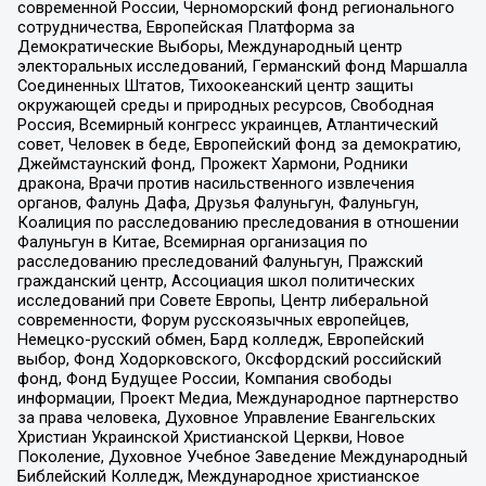
современной России, Черноморский фонд регионального
сотрудничества, Европейская Платформа за
Демократические Выборы, Международный центр
электоральных исследований, Германский фонд Маршалла
Соединенных Штатов, Тихоокеанский центр защиты
окружающей среды и природных ресурсов, Свободная
Россия, Всемирный конгресс украинцев, Атлантический
совет, Человек в беде, Европейский фонд за демократию,
Джеймстаунский фонд, Прожект Хармони, Родники
дракона, Врачи против насильственного извлечения
органов, Фалунь Дафа, Друзья Фалуньгун, Фалуньгун,
Коалиция по расследованию преследования в отношении
Фалуньгун в Китае, Всемирная организация по
расследованию преследований Фалуньгун, Пражский
гражданский центр, Ассоциация школ политических
исследований при Совете Европы, Центр либеральной
современности, Форум русскоязычных европейцев,
Немецко-русский обмен, Бард колледж, Европейский
выбор, Фонд Ходорковского, Оксфордский российский
фонд, Фонд Будущее России, Компания свободы
информации, Проект Медиа, Международное партнерство
за права человека, Духовное Управление Евангельских
Христиан Украинской Христианской Церкви, Новое
Поколение, Духовное Учебное Заведение Международный
Библейский Колледж, Международное христианское