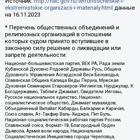
Источник:
http://nac.gov.ru/terroristicheskie-i-
ekstremistskie-organizacii-i-materialy.html
данные
на
16.11.2023
* Перечень общественных объединений и
религиозных организаций в отношении
которых судом принято вступившее в
законную силу решение о ликвидации или
запрете деятельности:
Национал-большевистская партия, ВЕК РА, Рада земли
Кубанской Духовно Родовой Державы Русь, Община
Духовного Управления Асгардской Веси Беловодья,
Славянская Община Капища Веды Перуна, Мужская
Духовная Семинария Староверов-Инглингов, Нурджулар, К
Богодержавию, Таблиги Джамаат, Свидетели Иеговы,
Русское национальное единство, Национал-
социалистическое общество, Джамаат мувахидов,
Объединенный Вилайат Кабарды, Балкарии и Карачая,
Союз славян, Ат-Такфир Валь-Хиджра, Пит Буль,
Национал-социалистическая рабочая партия России,
Славянский союз, Формат-18, Благородный Орден
Дьявола, Армия воли народа, Национальная
Социалистическая Инициатива города Череповца,