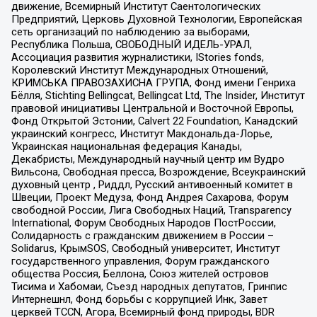
движение, Всемирный Институт Саентологических
Предприятий, Церковь Духовной Технологии, Европейская
сеть организаций по наблюдению за выборами,
Республика Польша, СВОБОДНЫЙ ИДЕЛЬ-УРАЛ,
Ассоциация развития журналистики, IStories fonds,
Королевский Институт Международных Отношений,
КРИМСЬКА ПРАВОЗАХИСНА ГРУПА, Фонд имени Генриха
Бёлля, Stichting Bellingcat, Bellingcat Ltd, The Insider, Институт
правовой инициативы Центральной и Восточной Европы,
Фонд Открытой Эстонии, Calvert 22 Foundation, Канадский
украинский конгресс, Институт Макдональда-Лорье,
Украинская национальная федерация Канады,
Декабристы, Международный научный центр им Вудро
Вильсона, Свободная пресса, Возрождение, Всеукраинский
духовный центр , Риддл, Русский антивоенный комитет в
Швеции, Проект Медуза, Фонд Андрея Сахарова, Форум
свободной России, Лига Свободных Наций, Transparеncy
International, Форум Свободных Народов ПостРоссии,
Солидарность с гражданским движением в России –
Solidarus, КрымSOS, Свободный университет, Институт
государственного управления, Форум гражданского
общества Россия, Беллона, Союз жителей островов
Тисима и Хабомаи, Съезд народных депутатов, Гринпис
Интернешнл, Фонд борьбы с коррупцией Инк, Завет
церквей TCCN, Агора, Всемирный фонд природы, BDR