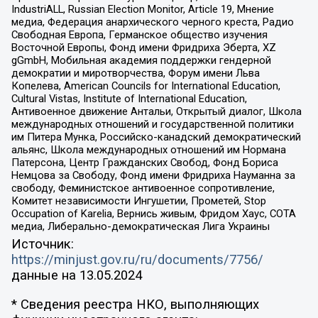
IndustriALL, Russian Election Monitor, Article 19, Мнение
медиа, Федерация анархического черного креста, Радио
Свободная Европа, Германское общество изучения
Восточной Европы, Фонд имени Фридриха Эберта, XZ
gGmbH, Мобильная академия поддержки гендерной
демократии и миротворчества, Форум имени Льва
Копелева, American Councils for International Education,
Cultural Vistas, Institute of International Education,
Антивоенное движение Антальи, Открытый диалог, Школа
международных отношений и государственной политики
им Питера Мунка, Российско-канадский демократический
альянс, Школа международных отношений им Нормана
Патерсона, Центр Гражданских Свобод, Фонд Бориса
Немцова за Свободу, Фонд имени Фридриха Науманна за
свободу, Феминистское антивоенное сопротивление,
Комитет независимости Ингушетии, Прометей, Stop
Occupation of Karelia, Вернись живым, Фридом Хаус, СОТА
медиа, Либерально-демократическая Лига Украины
Источник:
https://minjust.gov.ru/ru/documents/7756/
данные на
13.05.2024
* Сведения реестра НКО, выполняющих