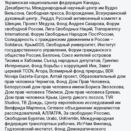
Украинская национальная федерация Канады,
Декабристы, Международный научный центр им Вудро
Вильсона, Свободная пресса, Возрождение, Всеукраинский
духовный центр , Риддл, Русский антивоенный комитет в
Швеции, Проект Медуза, Фонд Андрея Сахарова, Форум
свободной России, Лига Свободных Наций, Transparеncy
International, Форум Свободных Народов ПостРоссии,
Солидарность с гражданским движением в России –
Solidarus, КрымSOS, Свободный университет, Институт
государственного управления, Форум гражданского
общества Россия, Беллона, Союз жителей островов
Тисима и Хабомаи, Съезд народных депутатов, Гринпис
Интернешнл, Фонд борьбы с коррупцией Инк, Завет
церквей TCCN, Агора, Всемирный фонд природы, BDR
Novaja Gazeta-Europe, Алтай проект, Образовательный дом
прав человека Чернигов, Фонд Дом Прав Человека,
Белорусский дом прав человека имени Бориса Звозскова,
Дом прав человека Тбилиси, Дом прав человека Ереван,
Дом прав человека Крым, Центр дикого лосося, TVR
Studios, ТВ Дождь, Центр европейских исследований им
Вилфрида Мартенса, Сетевое объединение журналистов
расследователей, АЛЛАТРА, За свободную Россию,
Свободная Бурятия, Uralic, UnKremlin, Международная
федерация транспортных рабочих, ИстЧам Финланд,
Гудзоновский институт, Фонд Демократического