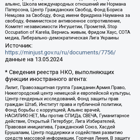
альянс, Школа международных отношений им Нормана
Патерсона, Центр Гражданских Свобод, Фонд Бориса
Немцова за Свободу, Фонд имени Фридриха Науманна за
свободу, Феминистское антивоенное сопротивление,
Комитет независимости Ингушетии, Прометей, Stop
Occupation of Karelia, Вернись живым, Фридом Хаус, СОТА
медиа, Либерально-демократическая Лига Украины
Источник:
https://minjust.gov.ru/ru/documents/7756/
данные на
13.05.2024
* Сведения реестра НКО, выполняющих
функции иностранного агента:
Лилит, Правозащитная группа Гражданин.Армия.Право,
Нижегородский центр немецкой и европейской культуры,
Центр гендерных исследований, Фонд защиты прав
граждан Штаб, Институт права и публичной политики,
Фонд борьбы с коррупцией, Альянс врачей,
НАСИЛИЮ.НЕТ, Мы против СПИДа, СВЕЧА, Гуманитарное
действие, Открытый Петербург, Лига Избирателей,
Правовая инициатива, Гражданский Союз, Хасдей
Ерушалаим, Центр поддержки и содействия развитию
средств массовой информации, Горячая Линия, В защиту