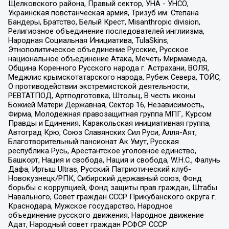
Щелковского района, Правый сектор, УНА - УНСО,
Украинская повстанческая армия, Тризуб им. Степана
Бандеры, Братство, Белый Крест, Misanthropic division,
Религиозное объединение последователей инглиизма,
Народная Социальная Инициатива, TulaSkins,
Этнополитическое объединение Русские, Русское
национальное объединение Атака, Мечеть Мирмамеда,
Община Коренного Русского народа г. Астрахани, ВОЛЯ,
Меджлис крымскотатарского народа, Рубеж Севера, ТОЙС,
О противодействии экстремистской деятельности,
РЕВТАТПОД, Артподготовка, Штольц, В честь иконы
Божией Матери Державная, Сектор 16, Независимость,
Фирма, Молодежная правозащитная группа МПГ, Курсом
Правды и Единения, Каракольская инициативная группа,
Автоград Крю, Союз Славянских Сил Руси, Алля-Аят,
Благотворительный пансионат Ак Умут, Русская
республика Русь, Арестантское уголовное единство,
Башкорт, Нация и свобода, Нация и свобода, W.H.С., Фалунь
Дафа, Иртыш Ultras, Русский Патриотический клуб-
Новокузнецк/РПК, Сибирский державный союз, Фонд
борьбы с коррупцией, Фонд защиты прав граждан, Штабы
Навального, Совет граждан СССР Прикубанского округа г.
Краснодара, Мужское государство, Народное
объединение русского движения, Народное движение
Адат, Народный совет граждан РСФСР СССР