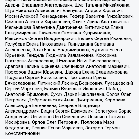
Аверин Владимир Анатольевич, Щур Татьяна Михайловна,
Щур Николай Алексеевич, Блинушов Андрей Юрьевич,
Мосин Алексей Геннадьевич, Гефтер Валентин Михайлович,
Симонов Алексей Кириллович, Флиге Ирина Анатольевна,
Мельникова Валентина Дмитриевна, Вититинова Елена
Владимировна, Баженова Светлана Куприяновна,
Максимов Сергей Владимирович, Беляев Сергей Иванович,
Голубева Елена Николаевна, Ганнушкина Светлана
Алексеевна, Закс Елена Владимировна, Буртина Елена
Юрьевна, Гендель Людмила Залмановна, Кокорина
Екатерина Алексеевна, Шуманов Илья Вячеславович,
Арапова Галина Юрьевна, Свечников Анатолий Мариевич,
Прохоров Вадим Юрьевич, Шахова Елена Владимировна,
Подузов Сергей Васильевич, Протасова Ирина
Вячеславовна, Литинский Леонид Борисович, Лукашевский
Сергей Маркович, Бахмин Вячеслав Иванович, Шабад
Анатолий Ефимович, Сухих Дарья Николаевна, Орлов Олег
Петрович, Добровольская Анна Дмитриевна, Королева
Александра Евгеньевна, Смирнов Владимир
Александрович, Вицин Сергей Ефимович, Золотухин Борис
Андреевич, Левинсон Лев Семенович, Локшина Татьяна
Иосифовна, Орлов Олег Петрович, Полякова Мара
Федоровна, Резник Генри Маркович, Захаров Герман
Константинович