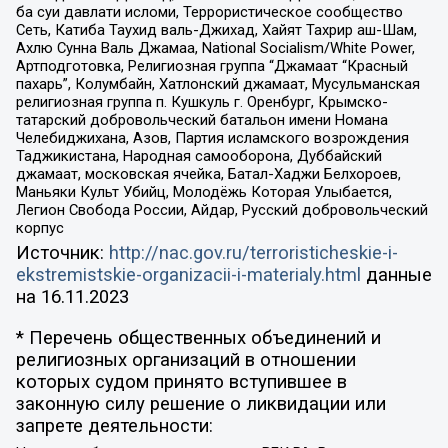
ба суи давлати исломи, Террористическое сообщество
Сеть, Катиба Таухид валь-Джихад, Хайят Тахрир аш-Шам,
Ахлю Сунна Валь Джамаа, National Socialism/White Power,
Артподготовка, Религиозная группа “Джамаат “Красный
пахарь”, Колумбайн, Хатлонский джамаат, Мусульманская
религиозная группа п. Кушкуль г. Оренбург, Крымско-
татарский добровольческий батальон имени Номана
Челебиджихана, Азов, Партия исламского возрождения
Таджикистана, Народная самооборона, Дуббайский
джамаат, московская ячейка, Батал-Хаджи Белхороев,
Маньяки Культ Убийц, Молодёжь Которая Улыбается,
Легион Свобода России, Айдар, Русский добровольческий
корпус
Источник:
http://nac.gov.ru/terroristicheskie-i-
ekstremistskie-organizacii-i-materialy.html
данные
на
16.11.2023
* Перечень общественных объединений и
религиозных организаций в отношении
которых судом принято вступившее в
законную силу решение о ликвидации или
запрете деятельности: