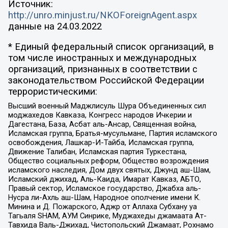
Источник:
http://unro.minjust.ru/NKOForeignAgent.aspx
данные на
24.03.2022
* Единый федеральный список организаций, в
том числе иностранных и международных
организаций, признанных в соответствии с
законодательством Российской Федерации
террористическими:
Высший военный Маджлисуль Шура Объединенных сил
моджахедов Кавказа, Конгресс народов Ичкерии и
Дагестана, База, Асбат аль-Ансар, Священная война,
Исламская группа, Братья-мусульмане, Партия исламского
освобождения, Лашкар-И-Тайба, Исламская группа,
Движение Талибан, Исламская партия Туркестана,
Общество социальных реформ, Общество возрождения
исламского наследия, Дом двух святых, Джунд аш-Шам,
Исламский джихад, Аль-Каида, Имарат Кавказ, АБТО,
Правый сектор, Исламское государство, Джабха аль-
Нусра ли-Ахль аш-Шам, Народное ополчение имени К.
Минина и Д. Пожарского, Аджр от Аллаха Субхану уа
Тагьаля SHAM, АУМ Синрике, Муджахеды джамаата Ат-
Тавхида Валь-Джихад, Чистопольский Джамаат, Рохнамо