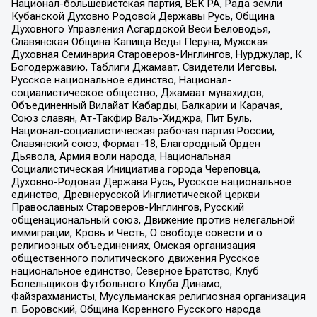
Национал-большевистская партия, ВЕК РА, Рада земли
Кубанской Духовно Родовой Державы Русь, Община
Духовного Управления Асгардской Веси Беловодья,
Славянская Община Капища Веды Перуна, Мужская
Духовная Семинария Староверов-Инглингов, Нурджулар, К
Богодержавию, Таблиги Джамаат, Свидетели Иеговы,
Русское национальное единство, Национал-
социалистическое общество, Джамаат мувахидов,
Объединенный Вилайат Кабарды, Балкарии и Карачая,
Союз славян, Ат-Такфир Валь-Хиджра, Пит Буль,
Национал-социалистическая рабочая партия России,
Славянский союз, Формат-18, Благородный Орден
Дьявола, Армия воли народа, Национальная
Социалистическая Инициатива города Череповца,
Духовно-Родовая Держава Русь, Русское национальное
единство, Древнерусской Инглистической церкви
Православных Староверов-Инглингов, Русский
общенациональный союз, Движение против нелегальной
иммиграции, Кровь и Честь, О свободе совести и о
религиозных объединениях, Омская организация
общественного политического движения Русское
национальное единство, Северное Братство, Клуб
Болельщиков Футбольного Клуба Динамо,
Файзрахманисты, Мусульманская религиозная организация
п. Боровский, Община Коренного Русского народа