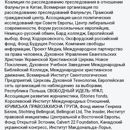
Коалиция по расследованию преследования в отношении
Фалуньгун в Китае, Всемирная организация по
расследованию преследований Фалуньгун, Пражский
гражданский центр, Ассоциация школ политических
исследований при Совете Европы, Центр либеральной
современности, Форум русскоязычных европейцев,
Немецко-русский обмен, Бард колледж, Европейский
выбор, Фонд Ходорковского, Оксфордский российский
фонд, Фонд Будущее России, Компания свободы
информации, Проект Медиа, Международное партнерство
за права человека, Духовное Управление Евангельских
Христиан Украинской Христианской Церкви, Новое
Поколение, Духовное Учебное Заведение Международный
Библейский Колледж, Международное христианское
движение, Всемирный Институт Саентологических
Предприятий, Церковь Духовной Технологии, Европейская
сеть организаций по наблюдению за выборами,
Республика Польша, СВОБОДНЫЙ ИДЕЛЬ-УРАЛ,
Ассоциация развития журналистики, IStories fonds,
Королевский Институт Международных Отношений,
КРИМСЬКА ПРАВОЗАХИСНА ГРУПА, Фонд имени Генриха
Бёлля, Stichting Bellingcat, Bellingcat Ltd, The Insider, Институт
правовой инициативы Центральной и Восточной Европы,
Фонд Открытой Эстонии, Calvert 22 Foundation, Канадский
украинский конгресс, Институт Макдональда-Лорье,