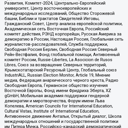
Развития, Комитет-2024, Центрально-Европейский
университет, Центр восточноевропейских и
международных исследований, Общество Сторожевой
башни, Библии и трактатов Свидетелей Иеговы,
Гражданский Совет, Центр анализа европейской политики,
Академическая сеть Восточная Европа, Российский
комитет действия, РЭНД корпорейшн, Русская Америка за
демократию в России, Настоящая Россия, Глобальная сеть
журналистов-расследователей, Служба поддержки,
Свободная Россия Берлин, Свободная Россия Северный
Рейн-Вестфалия, Фонд глобальной помощи, Антивоенный
комитет России, Russie-Libertes, La Asocicion de Rusos
Libres, Союз за возвращение Северных территорий,
Крымскотатарский Ресурсный Центр, Глобальный союз
IndustriALL, Russian Election Monitor, Article 19, Мнение
медиа, Федерация анархического черного креста, Радио
Свободная Европа, Германское общество изучения
Восточной Европы, Фонд имени Фридриха Эберта, XZ
gGmbH, Мобильная академия поддержки гендерной
демократии и миротворчества, Форум имени Льва
Копелева, American Councils for International Education,
Cultural Vistas, Institute of International Education,
Антивоенное движение Антальи, Открытый диалог, Школа
международных отношений и государственной политики
им Питера Мунка, Российско-канадский демократический