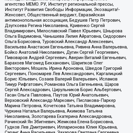
агентство МЕМО. РУ, Институт региональной прессы,
Институт Развития Свободы Информации, Экозащита!-
Женсовет, Общественный вердикт, Евразийская
антимонопольная ассоциация, Бедушев Петр Петрович,
Дзугкоева Регина Николаевна, Кривенко Сергей
Владимирович, Милославский Павел Юрьевич, Шнырова
Ольга Вадимовна, Чанышева Лилия Айратовна, Сидорович
Ольга Борисовна, Туровский Александр Алексеевич,
Васильева Анастасия Евгеньевна, Ривина Анна Валерьевна,
Бойко Анатолий Николаевич, Дугин Сергей Георгиевич,
Пивоваров Андрей Сергеевич, Аверин Виталий Евгеньевич,
Барахоев Магомед Бекханович, Шарипков Олег
Викторович, Мошель Ирина Ароновна, Шведов Григорий
Сергеевич, Пономарев Лев Александрович, Каргалицкий
Борис Юльевич, Созаев Валерий Валерьевич, Исламов
Тимур Рифгатович, Романова Ольга Евгеньевна, Щаров
Сергей Алексадрович, Цирульников Борис Альбертович,
Гасан Ольга Павловна, Паутов Юрий Анатольевич,
Верховский Александр Маркович, Пислакова-Паркер
Марина Петровна, Кочеткова Татьяна Владимировна,
Чуркина Наталья Валерьевна, Акимова Татьяна
Николаевна, Золотарева Екатерина Александровна,
Рачинский Ян Збигневич, Жемкова Елена Борисовна,
Гудков Лев Дмитриевич, Илларионова Юлия Юрьевна,
Саранг Анна Васильевна, Захарова Светлана Сергеевна,