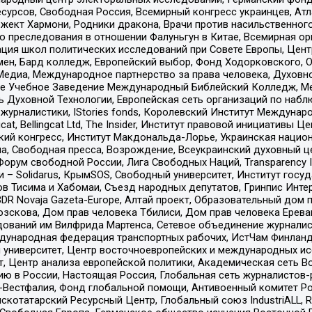
рсов, Свободная Россия, Всемирный конгресс украинцев, Атла
ект Хармони, Родники дракона, Врачи против насильственного
ию преследования в отношении Фалуньгун в Китае, Всемирная о
ация школ политических исследований при Совете Европы, Цен
мен, Бард колледж, Европейский выбор, Фонд Ходорковского,
едиа, Международное партнерство за права человека, Духовно
ое Учебное Заведение Международный Библейский Колледж, М
ь Духовной Технологии, Европейская сеть организаций по наб
урналистики, IStories fonds, Королевский Институт Между
gcat, Bellingcat Ltd, The Insider, Институт правовой инициатив
инский конгресс, Институт Макдональда-Лорье, Украинская нац
, Свободная пресса, Возрождение, Всеукраинский духовный цен
орум свободной России, Лига Свободных Наций, Transparеncy I
– Solidarus, КрымSOS, Свободный университет, Институт госу
в Тисима и Хабомаи, Съезд народных депутатов, Гринпис Инте
DR Novaja Gazeta-Europe, Алтай проект, Образовательный дом 
зскова, Дом прав человека Тбилиси, Дом прав человека Ерева
едований им Вилфрида Мартенса, Сетевое объединение журнали
Международная федерация транспортных рабочих, ИстЧам Финлан
й университет, Центр восточноевропейских и международных и
, Центр анализа европейской политики, Академическая сеть Во
ю в России, Настоящая Россия, Глобальная сеть журналистов
естфалия, Фонд глобальной помощи, Антивоенный комитет России,
татарский Ресурсный Центр, Глобальный союз IndustriALL, Russi