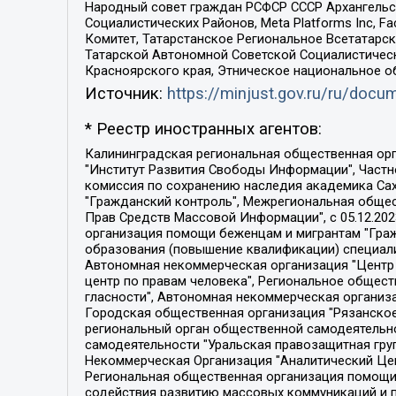
Народный совет граждан РСФСР СССР Архангельск
Социалистических Районов, Meta Platforms Inc, 
Комитет, Татарстанское Региональное Всетатар
Татарской Автономной Советской Социалистическ
Красноярского края, Этническое национальное о
Источник:
https://minjust.gov.ru/ru/doc
* Реестр иностранных агентов:
Калининградская региональная общественная организация "Экозащита!-Женсовет", Фонд содействия защите прав и свобод граждан "Общественный вердикт", Фонд "Институт Развития Свободы Информации", Частное учреждение "Информационное агентство МЕМО. РУ", Региональная общественная организация "Общественная комиссия по сохранению наследия академика Сахарова", Фонд поддержки свободы прессы, Санкт-Петербургская общественная правозащитная организация "Гражданский контроль", Межрегиональная общественная организация "Информационно-просветительский центр "Мемориал", Региональный Фонд "Центр Защиты Прав Средств Массовой Информации", с 05.12.2023 Фонд "Центр Защиты Прав Средств массовой информации", Региональная общественная благотворительная организация помощи беженцам и мигрантам "Гражданское содействие", Негосударственное образовательное учреждение дополнительного профессионального образования (повышение квалификации) специалистов "АКАДЕМИЯ ПО ПРАВАМ ЧЕЛОВЕКА", Свердловская региональная общественная организация "Сутяжник", Автономная некоммерческая организация "Центр независимых социологических исследований", Союз общественных объединений "Российский исследовательский центр по правам человека", Региональное общественное учреждение научно-информационный центр "МЕМОРИАЛ", Некоммерческая организация "Фонд защиты гласности", Автономная некоммерческая организация "Институт прав человека", Городская общественная организация "Екатеринбургское общество "МЕМОРИАЛ", Городская общественная организация "Рязанское историко-просветительское и правозащитное общество "Мемориал" (Рязанский Мемориал), Челябинский региональный орган общественной самодеятельности – женское общественное объединение "Женщины Евразии", Челябинский региональный орган общественной самодеятельности "Уральская правозащитная группа", Фонд содействия защите здоровья и социальной справедливости имени Андрея Рылькова, Автономная Некоммерческая Организация "Аналитический Центр Юрия Левады", Автономная некоммерческая организация социальной поддержки населения "Проект Апрель", Региональная общественная организация помощи женщинам и детям, находящимся в кризисной ситуации "Информационно-методический центр "Анна", Фонд содействия развитию массовых коммуникаций и правовому просвещению "Так-так-Так", Фонд содействия устойчивому развитию "Серебряная тайга", Свердловский региональный общественный фонд социальных проектов "Новое время", "Idel.Реалии", Кавказ.Реалии, Крым.Реалии, Телеканал Настоящее Время, Татаро-башкирская служба Радио Свобода (Azatliq Radiosi), Радио Свободная Европа/Радио Свобода (PCE/PC), "Сибирь.Реалии", "Фактограф", Благотворительный фонд помощи осужденным и их семьям, Автономная некоммерческая организация "Институт глобализации и социальных движений", Фонд "В защиту прав заключенных", Частное учреждение "Центр поддержки и содействия развитию средств массовой информации", Пензенский региональный общественный благотворительный фонд "Гражданский союз", "Север.Реалии", Некоммерческая организация Фонд "Правовая инициатива", 