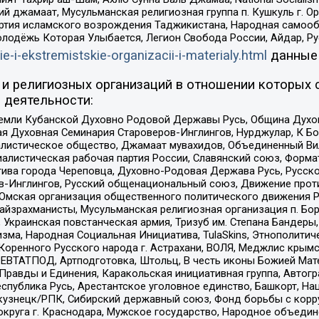
ий джамаат, Мусульманская религиозная группа п. Кушкуль г. 
ртия исламского возрождения Таджикистана, Народная самооб
олодёжь Которая Улыбается, Легион Свобода России, Айдар, Р
ie-i-ekstremistskie-organizacii-i-materialy.html
данные
и религиозных организаций в отношении которых 
 деятельности:
земли Кубанской Духовно Родовой Державы Русь, Община Духо
 Духовная Семинария Староверов-Инглингов, Нурджулар, К Бо
листическое общество, Джамаат мувахидов, Объединенный Вил
иалистическая рабочая партия России, Славянский союз, Форма
ива города Череповца, Духовно-Родовая Держава Русь, Русск
-Инглингов, Русский общенациональный союз, Движение против
 Омская организация общественного политического движения Р
йзрахманисты, Мусульманская религиозная организация п. Бо
краинская повстанческая армия, Тризуб им. Степана Бандеры, Бр
зма, Народная Социальная Инициатива, TulaSkins, Этнополитич
оренного Русского народа г. Астрахани, ВОЛЯ, Меджлис крымс
РЕВТАТПОД, Артподготовка, Штольц, В честь иконы Божией Мате
равды и Единения, Каракольская инициативная группа, Автогра
спублика Русь, Арестантское уголовное единство, Башкорт, Наци
окузнецк/РПК, Сибирский державный союз, Фонд борьбы с кор
округа г. Краснодара, Мужское государство, Народное объедин