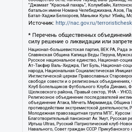
“Джамаат “Красный пахарь”, Колумбайн, Хатлонск
батальон имени Номана Челебиджихана, Азов, Па
Батал-Хаджи Белхороев, Маньяки Культ Убийц, М
Источник:
http://nac.gov.ru/terroristichesk
* Перечень общественных объединений 
силу решение о ликвидации или запрете
Национал-большевистская партия, ВЕК РА, Рада 
Славянская Община Капища Веды Перуна, Мужская
Русское национальное единство, Национал-социа
Ат-Такфир Валь-Хиджра, Пит Буль, Национал-соц
народа, Национальная Социалистическая Инициат
Инглистической церкви Православных Староверов
свободе совести и о религиозных объединениях,
Клуб Болельщиков Футбольного Клуба Динамо, Фа
Щелковского района, Правый сектор, УНА - УНСО, У
Религиозное объединение последователей инглии
объединение Атака, Мечеть Мирмамеда, Община К
противодействии экстремистской деятельности, 
Молодежная правозащитная группа МПГ, Курсом П
Благотворительный пансионат Ак Умут, Русская ре
Иртыш Ultras, Русский Патриотический клуб-Нов
Навального, Совет граждан СССР Прикубанского 