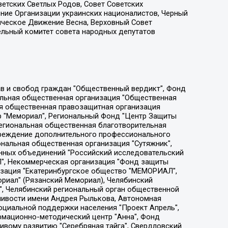
етских Светлых Родов, Совет Советских
ение Организации украинских националистов, Черный
ическое Движение Весна, Верховный Совет
ельный комитет совета народных депутатов
ции социально-правовых программ "Лилит", Дальневосточное общественное движение "Маяк", Санкт-Петербургская ЛГБТ-инициативная группа "Выход", Инициативная группа ЛГБТ+ "Реверс", Алексеев Андрей Викторович, Бекбулатова Таисия Львовна, Беляев Иван Михайлович, Владыкина Елена Сергеевна, Гельман Марат Александрович, Никульшина Вероника Юрьевна, Толоконникова Надежда Андреевна, Шендерович Виктор Анатольевич, Общество с ограниченной ответственностью "Данное сообщение", Общество с ограниченной ответственностью Издательский дом "Новая глава", Айнбиндер Александра Александровна, Московский комьюнити-центр для ЛГБТ+инициатив, Благотворительный фонд развития филантропии, Deutsche Welle (Германия, Kurt-Schumacher-Strasse 3, 53113 Bonn), Борзунова Мария Михайловна, Воробьев Виктор Викторович, Голубева Анна Львовна, Константинова Алла Михайловна, Малкова Ирина Владимировна, Мурадов Мурад Абдулгалимович, Осетинская Елизавета Николаевна, Понасенков Евгений Николаевич, Ганапольский Матвей Юрьевич, Киселев Евгений Алексеевич, Борухович Ирина Григорьевна, Дремин Иван Тимофеевич, Дубровский Дмитрий Викторович, Красноярская региональная общественная организация поддержки и развития альтернативных образовательных технологий и межкультурных коммуникаций "ИНТЕРРА", Маяковская Екатерина Алексеевна, Фейгин Марк Захарович, Филимонов Андрей Викторович, Дзугкоева Регина Николаевна, Доброхотов Роман Александрович, Дудь Юрий Александрович, Елкин Сергей Владимирович, Кругликов Кирилл Игоревич, Сабунаева Мария Леонидовна, Семенов Алексей Владимирович, Шаинян Карен Багратович, Шульман Екатерина Михайловна, Асафьев Артур Валерьевич, Вахштайн Виктор Семенович, Венедиктов Алексей Алексеевич, Лушникова Екатерина Евгеньевна, Волков Леонид Михайлович, Невзоров Александр Глебович, Пархоменко Сергей Борисович, Сироткин Ярослав Николаевич, Кара-Мурза Владимир Владимирович, Баранова Наталья Владимировна, Гозман Леонид Яковлевич, Кагарлицкий Борис Юльевич, Климарев Михаил Валерьевич, Милов Владимир Станиславович, Автономная некоммерческая организация Краснодарский центр современного искусства "Типография", Моргенштерн Алишер Тагирович, Соболь Любовь Эдуардовна, Общество с ограниченной ответственностью "ЛИЗА НОРМ", Каспаров Гарри Кимович, Ходорковский Михаил Борисович, Общество с ограниченной ответственностью "Апрельские тезисы", Данилович Ирина Брониславовна, Кашин Олег Владимирович, Петров Николай Владимирович, Пивоваров Алексей Владимирович, Соколов Михаил Владимирович, Цветкова Юлия Владимировна, Чичваркин Евгений Александрович, Комитет против пыток/Команда против пыток, Общество с ограниченной ответственностью "Первый научный", Общество с ограниченной ответственностью "Вертолет и ко", Белоцерковская Вероника Борисовна, Кац Максим Евгеньевич, Лазарева Татьяна Юрьевна, Шаведдинов Руслан Табризович, Яшин Илья Валерьевич, Общество с ограниченной ответственностью "Иноагент ААВ", Алешковский Дмитрий Петрович, Альбац Евгения Марковна, Быков Дмитрий Львович, Галямина Юлия Евгеньевна, Лойко Сергей Леонидович, Мартынов Кирилл Константинович, Медведев Сергей Александрович, Крашенинников Федор Геннадиевич, Гордеева Катерина Вл