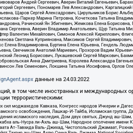
Пивоваров Андрей Сергеевич, Аверин Виталий Евгеньевич, Бара
горий Сергеевич, Пономарев Лев Александрович, Каргалицкий 
ньевна, Щаров Сергей Алексадрович, Цирульников Борис Альбер
ислакова-Паркер Марина Петровна, Кочеткова Татьяна Владими
сандровна, Рачинский Ян Збигневич, Жемкова Елена Борисовна,
лана Сергеевна, Аверин Владимир Анатольевич, Щур Татьяна М
фтер Валентин Михайлович, Симонов Алексей Кириллович, Флиг
женова Светлана Куприяновна, Максимов Сергей Владимирович, 
кс Елена Владимировна, Буртина Елена Юрьевна, Гендель Людм
евна, Свечников Анатолий Мариевич, Прохоров Вадим Юрьевич
инский Леонид Борисович, Лукашевский Сергей Маркович, Бахм
Добровольская Анна Дмитриевна, Королева Александра Евгенье
евинсон Лев Семенович, Локшина Татьяна Иосифовна, Орлов Ол
ignAgent.aspx
данные на
24.03.2022
ций, в том числе иностранных и международных ор
ции террористическими:
ил моджахедов Кавказа, Конгресс народов Ичкерии и Дагеста
ламского освобождения, Лашкар-И-Тайба, Исламская группа, Дв
ения исламского наследия, Дом двух святых, Джунд аш-Шам, 
жабха аль-Нусра ли-Ахль аш-Шам, Народное ополчение имени К.
ата Ат-Тавхида Валь-Джихад, Чистопольский Джамаат, Рохнам
ят Тахрир аш-Шам, Ахлю Сунна Валь Джамаа, National Socialism