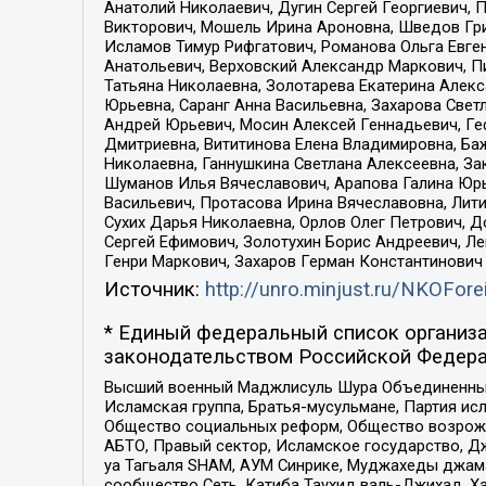
Анатолий Николаевич, Дугин Сергей Георгиевич, 
Викторович, Мошель Ирина Ароновна, Шведов Гри
Исламов Тимур Рифгатович, Романова Ольга Евге
Анатольевич, Верховский Александр Маркович, П
Татьяна Николаевна, Золотарева Екатерина Алек
Юрьевна, Саранг Анна Васильевна, Захарова Свет
Андрей Юрьевич, Мосин Алексей Геннадьевич, Ге
Дмитриевна, Вититинова Елена Владимировна, Ба
Николаевна, Ганнушкина Светлана Алексеевна, За
Шуманов Илья Вячеславович, Арапова Галина Юрь
Васильевич, Протасова Ирина Вячеславовна, Лит
Сухих Дарья Николаевна, Орлов Олег Петрович, 
Сергей Ефимович, Золотухин Борис Андреевич, Л
Генри Маркович, Захаров Герман Константинович
Источник:
http://unro.minjust.ru/NKOFore
* Единый федеральный список организа
законодательством Российской Федера
Высший военный Маджлисуль Шура Объединенных с
Исламская группа, Братья-мусульмане, Партия ис
Общество социальных реформ, Общество возрожд
АБТО, Правый сектор, Исламское государство, Д
уа Тагьаля SHAM, АУМ Синрике, Муджахеды джама
сообщество Сеть, Катиба Таухид валь-Джихад, Хай