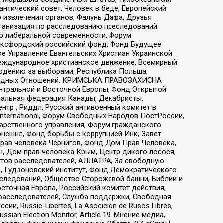
нтический совет, Человек в беде, Европейский
 извлечения органов, Фалунь Дафа, Друзья
рганизация по расследованию преследований
тр либеральной современности, Форум
 Оксфордский российский фонд, Фонд Будущее
е Управление Евангельских Христиан Украинской
еждународное христианское движение, Всемирный
людению за выборами, Республика Польша,
народных Отношений, КРИМСЬКА ПРАВОЗАХИСНА
ы Центральной и Восточной Европы, Фонд Открытой
иональная федерация Канады, Декабристы,
тр , Риддл, Русский антивоенный комитет в
nternational, Форум Свободных Народов ПостРоссии,
дарственного управления, Форум гражданского
рнешнл, Фонд борьбы с коррупцией Инк, Завет
прав человека Чернигов, Фонд Дом Прав Человека,
н, Дом прав человека Крым, Центр дикого лосося,
стов расследователей, АЛЛАТРА, За свободную
д, Гудзоновский институт, Фонд Демократического
сследований, Общество Сторожевой башни, Библии и
сточная Европа, Российский комитет действия,
-расследователей, Служба поддержки, Свободная
 Russie-Libertes, La Asocicion de Rusos Libres,
an Election Monitor, Article 19, Мнение медиа,