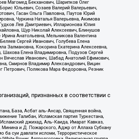
хоев Магомед Бекханович, Шарипков Олег
Борис Юльевич, Созаев Валерий Валерьевич,
тович, Гасан Ольга Павловна, Паутов Юрий
ровна, Чуркина Наталья Валерьевна, Акимова
 Гудков Лев Дмитриевич, Илларионова Юлия
ихайловна, Щур Николай Алексеевич, Блинушов
е Ирина Анатольевна, Мельникова Валентина
Беляев Сергей Иванович, Голубева Елена
ила Залмановна, Кокорина Екатерина Алексеевна,
, Шахова Елена Владимировна, Подузов Сергей
ин Вячеслав Иванович, Шабад Анатолий Ефимович,
вна, Смирнов Владимир Александрович, Вицин
ег Петрович, Полякова Мара Федоровна, Резник
ганизаций, признанных в соответствии с
на, База, Асбат аль-Ансар, Священная война,
ижение Талибан, Исламская партия Туркестана,
Исламский джихад, Аль-Каида, Имарат Кавказ,
 Минина и Д. Пожарского, Аджр от Аллаха Субхану
о ба суи давлати исломи, Террористическое
/White Power, Артподготовка, Религиозная группа