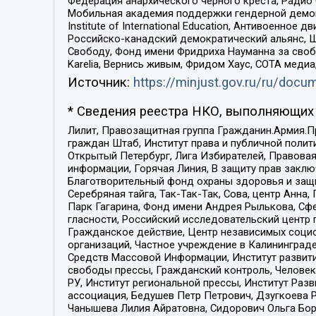
Федерация анархического черного креста, Радио
Мобильная академия поддержки гендерной демократи
Institute of International Education, Антивоенн
Российско-канадский демократический альянс, 
Свободу, Фонд имени Фридриха Науманна за свобо
Karelia, Вернись живым, Фридом Хаус, СОТА меди
Источник:
https://minjust.gov.ru/ru/doc
* Сведения реестра НКО, выполняющих 
Лилит, Правозащитная группа Гражданин.Армия.П
граждан Штаб, Институт права и публичной поли
Открытый Петербург, Лига Избирателей, Правова
информации, Горячая Линия, В защиту прав закл
Благотворительный фонд охраны здоровья и защи
Серебряная тайга, Так-Так-Так, Сова, центр Анн
Парк Гагарина, Фонд имени Андрея Рылькова, Сф
гласности, Российский исследовательский центр 
Гражданское действие, Центр независимых соци
организаций, Частное учреждение в Калининград
Средств Массовой Информации, Институт развити
свободы прессы, Гражданский контроль, Человек
РУ, Институт региональной прессы, Институт Ра
ассоциация, Бедушев Петр Петрович, Дзугкоева 
Чанышева Лилия Айратовна, Сидорович Ольга Бори