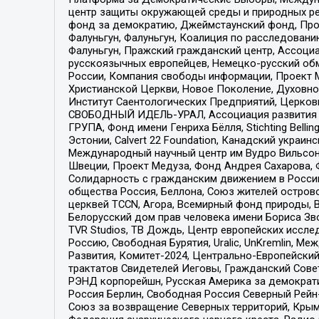
центр защиты окружающей среды и природных ресу
фонд за демократию, Джеймстаунский фонд, Прож
Фалуньгун, Фалуньгун, Коалиция по расследован
Фалуньгун, Пражский гражданский центр, Ассоци
русскоязычных европейцев, Немецко-русский об
России, Компания свободы информации, Проект М
Христианской Церкви, Новое Поколение, Духовн
Институт Саентологических Предприятий, Церков
СВОБОДНЫЙ ИДЕЛЬ-УРАЛ, Ассоциация развития ж
ГРУПА, Фонд имени Генриха Бёлля, Stichting Bellin
Эстонии, Calvert 22 Foundation, Канадский укра
Международный научный центр им Вудро Вильсона
Швеции, Проект Медуза, Фонд Андрея Сахарова, Ф
Солидарность с гражданским движением в России 
общества Россия, Беллона, Союз жителей острово
церквей TCCN, Агора, Всемирный фонд природы, B
Белорусский дом прав человека имени Бориса Зво
TVR Studios, ТВ Дождь, Центр европейских иссл
Россию, Свободная Бурятия, Uralic, UnKremlin, 
Развития, Комитет-2024, Центрально-Европейски
трактатов Свидетелей Иеговы, Гражданский Совет
РЭНД корпорейшн, Русская Америка за демократи
Россия Берлин, Свободная Россия Северный Рейн-В
Союз за возвращение Северных территорий, Крымско