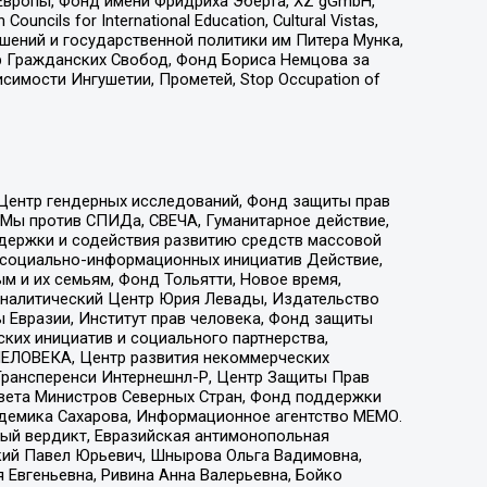
Европы, Фонд имени Фридриха Эберта, XZ gGmbH,
ls for International Education, Cultural Vistas,
ошений и государственной политики им Питера Мунка,
 Гражданских Свобод, Фонд Бориса Немцова за
имости Ингушетии, Прометей, Stop Occupation of
 Центр гендерных исследований, Фонд защиты прав
 Мы против СПИДа, СВЕЧА, Гуманитарное действие,
ддержки и содействия развитию средств массовой
р социально-информационных инициатив Действие,
 и их семьям, Фонд Тольятти, Новое время,
, Аналитический Центр Юрия Левады, Издательство
 Евразии, Институт прав человека, Фонд защиты
ких инициатив и социального партнерства,
ЕЛОВЕКА, Центр развития некоммерческих
 Трансперенси Интернешнл-Р, Центр Защиты Прав
овета Министров Северных Стран, Фонд поддержки
адемика Сахарова, Информационное агентство МЕМО.
ый вердикт, Евразийская антимонопольная
кий Павел Юрьевич, Шнырова Ольга Вадимовна,
 Евгеньевна, Ривина Анна Валерьевна, Бойко