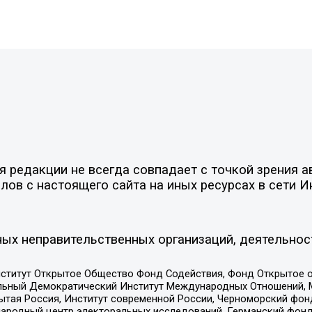
редакции не всегда совпадает с точкой зрения ав
ов с настоящего сайта на иных ресурсах в сети И
ых неправительственных организаций, деятельнос
ститут Открытое Общество Фонд Содействия, Фонд Открытое 
альный Демократический Институт Международных Отношений,
тая Россия, Институт современной России, Черноморский фонд
родный центр электоральных исследований, Германский фонд