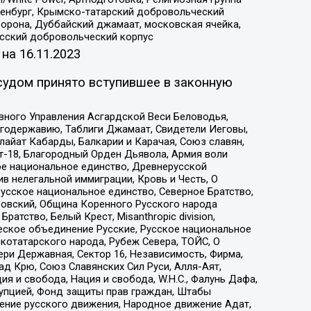
Оренбург, Крымско-татарский добровольческий
орона, Дуббайский джамаат, московская ячейка,
усский добровольческий корпус
 на
16.11.2023
судом принято вступившее в законную
вного Управления Асгардской Веси Беловодья,
годержавию, Таблиги Джамаат, Свидетели Иеговы,
айат Кабарды, Балкарии и Карачая, Союз славян,
т-18, Благородный Орден Дьявола, Армия воли
ое национальное единство, Древнерусской
 нелегальной иммиграции, Кровь и Честь, О
усское национальное единство, Северное Братство,
ровский, Община Коренного Русского народа
атство, Белый Крест, Misanthropic division,
еское объединение Русские, Русское национальное
котатарского народа, Рубеж Севера, ТОЙС, О
ри Державная, Сектор 16, Независимость, Фирма,
д Крю, Союз Славянских Сил Руси, Алля-Аят,
я и свобода, Нация и свобода, W.H.С., Фалунь Дафа,
рупцией, Фонд защиты прав граждан, Штабы
ение русского движения, Народное движение Адат,