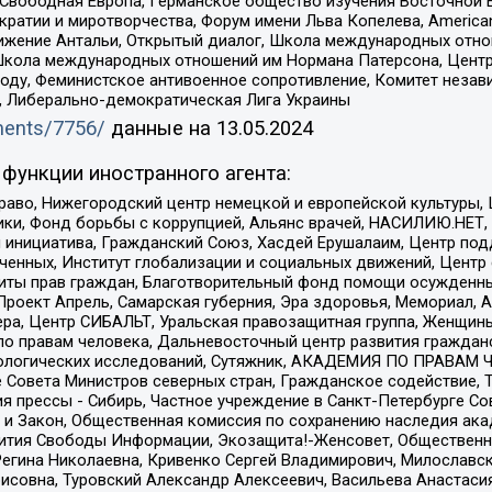
 Свободная Европа, Германское общество изучения Восточной 
и и миротворчества, Форум имени Льва Копелева, American Counci
ое движение Антальи, Открытый диалог, Школа международных отн
Школа международных отношений им Нормана Патерсона, Центр
ду, Феминистское антивоенное сопротивление, Комитет независ
а, Либерально-демократическая Лига Украины
uments/7756/
данные на
13.05.2024
функции иностранного агента:
раво, Нижегородский центр немецкой и европейской культуры,
тики, Фонд борьбы с коррупцией, Альянс врачей, НАСИЛИЮ.НЕТ,
я инициатива, Гражданский Союз, Хасдей Ерушалаим, Центр по
юченных, Институт глобализации и социальных движений, Цент
ты прав граждан, Благотворительный фонд помощи осужденным
а, Проект Апрель, Самарская губерния, Эра здоровья, Мемориал
ера, Центр СИБАЛЬТ, Уральская правозащитная группа, Женщины
по правам человека, Дальневосточный центр развития гражданс
ологических исследований, Сутяжник, АКАДЕМИЯ ПО ПРАВАМ Ч
е Совета Министров северных стран, Гражданское содействие,
я прессы - Сибирь, Частное учреждение в Санкт-Петербурге С
 и Закон, Общественная комиссия по сохранению наследия ак
звития Свободы Информации, Экозащита!-Женсовет, Общественн
Регина Николаевна, Кривенко Сергей Владимирович, Милославс
совна, Туровский Александр Алексеевич, Васильева Анастасия