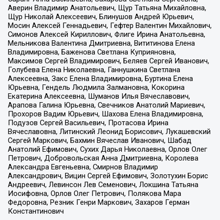
Аверин Владимир Анатольевич, Щур Татьяна Михайловна,
Щур Николай Алексеевич, Блинушов Андрей Юрьевич,
Мосин Алексей Геннадьевич, Гефтер Валентин Михайлович,
Симонов Алексей Кириллович, Флиге Ирина Анатольевна,
Мельникова Валентина Дмитриевна, Вититинова Елена
Владимировна, Баженова Светлана Куприяновна,
Максимов Сергей Владимирович, Беляев Сергей Иванович,
Голубева Елена Николаевна, Ганнушкина Светлана
Алексеевна, Закс Елена Владимировна, Буртина Елена
Юрьевна, Гендель Людмила Залмановна, Кокорина
Екатерина Алексеевна, Шуманов Илья Вячеславович,
Арапова Галина Юрьевна, Свечников Анатолий Мариевич,
Прохоров Вадим Юрьевич, Шахова Елена Владимировна,
Подузов Сергей Васильевич, Протасова Ирина
Вячеславовна, Литинский Леонид Борисович, Лукашевский
Сергей Маркович, Бахмин Вячеслав Иванович, Шабад
Анатолий Ефимович, Сухих Дарья Николаевна, Орлов Олег
Петрович, Добровольская Анна Дмитриевна, Королева
Александра Евгеньевна, Смирнов Владимир
Александрович, Вицин Сергей Ефимович, Золотухин Борис
Андреевич, Левинсон Лев Семенович, Локшина Татьяна
Иосифовна, Орлов Олег Петрович, Полякова Мара
Федоровна, Резник Генри Маркович, Захаров Герман
Константинович