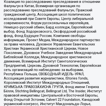
Коалиция по расследованию преследования в отношении
Фалуньгун в Китае, Всемирная организация по
расследованию преследований Фалуньгун, Пражский
гражданский центр, Ассоциация школ политических
исследований при Совете Европы, Центр либеральной
современности, Форум русскоязычных европейцев,
Немецко-русский обмен, Бард колледж, Европейский
выбор, Фонд Ходорковского, Оксфордский российский
фонд, Фонд Будущее России, Компания свободы
информации, Проект Медиа, Международное партнерство
за права человека, Духовное Управление Евангельских
Христиан Украинской Христианской Церкви, Новое
Поколение, Духовное Учебное Заведение Международный
Библейский Колледж, Международное христианское
движение, Всемирный Институт Саентологических
Предприятий, Церковь Духовной Технологии, Европейская
сеть организаций по наблюдению за выборами,
Республика Польша, СВОБОДНЫЙ ИДЕЛЬ-УРАЛ,
Ассоциация развития журналистики, IStories fonds,
Королевский Институт Международных Отношений,
КРИМСЬКА ПРАВОЗАХИСНА ГРУПА, Фонд имени Генриха
Бёлля, Stichting Bellingcat, Bellingcat Ltd, The Insider, Институт
правовой инициативы Центральной и Восточной Европы,
Фонд Открытой Эстонии, Calvert 22 Foundation, Канадский
украинский конгресс, Институт Макдональда-Лорье,