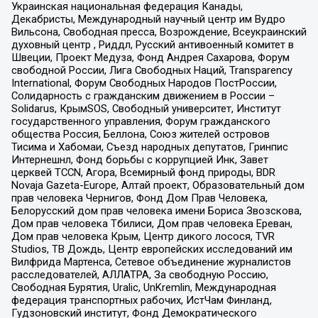
Украинская национальная федерация Канады,
Декабристы, Международный научный центр им Вудро
Вильсона, Свободная пресса, Возрождение, Всеукраинский
духовный центр , Риддл, Русский антивоенный комитет в
Швеции, Проект Медуза, Фонд Андрея Сахарова, Форум
свободной России, Лига Свободных Наций, Transparеncy
International, Форум Свободных Народов ПостРоссии,
Солидарность с гражданским движением в России –
Solidarus, КрымSOS, Свободный университет, Институт
государственного управления, Форум гражданского
общества Россия, Беллона, Союз жителей островов
Тисима и Хабомаи, Съезд народных депутатов, Гринпис
Интернешнл, Фонд борьбы с коррупцией Инк, Завет
церквей TCCN, Агора, Всемирный фонд природы, BDR
Novaja Gazeta-Europe, Алтай проект, Образовательный дом
прав человека Чернигов, Фонд Дом Прав Человека,
Белорусский дом прав человека имени Бориса Звозскова,
Дом прав человека Тбилиси, Дом прав человека Ереван,
Дом прав человека Крым, Центр дикого лосося, TVR
Studios, ТВ Дождь, Центр европейских исследований им
Вилфрида Мартенса, Сетевое объединение журналистов
расследователей, АЛЛАТРА, За свободную Россию,
Свободная Бурятия, Uralic, UnKremlin, Международная
федерация транспортных рабочих, ИстЧам Финланд,
Гудзоновский институт, Фонд Демократического