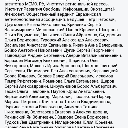
агентство МЕМО. РУ, Институт региональной прессы,
Институт Развития Свободы Информации, Экозащита!-
Женсовет, Общественный вердикт, Евразийская
антимонопольная ассоциация, Бедушев Петр Петрович,
Дзугкоева Регина Николаевна, Кривенко Сергей
Владимирович, Милославский Павел Юрьевич, Шнырова
Ольга Вадимовна, Чанышева Лилия Айратовна, Сидорович
Ольга Борисовна, Туровский Александр Алексеевич,
Васильева Анастасия Евгеньевна, Ривина Анна Валерьевна,
Бойко Анатолий Николаевич, Дугин Сергей Георгиевич,
Пивоваров Андрей Сергеевич, Аверин Виталий Евгеньевич,
Барахоев Магомед Бекханович, Шарипков Олег
Викторович, Мошель Ирина Ароновна, Шведов Григорий
Сергеевич, Пономарев Лев Александрович, Каргалицкий
Борис Юльевич, Созаев Валерий Валерьевич, Исламов
Тимур Рифгатович, Романова Ольга Евгеньевна, Щаров
Сергей Алексадрович, Цирульников Борис Альбертович,
Гасан Ольга Павловна, Паутов Юрий Анатольевич,
Верховский Александр Маркович, Пислакова-Паркер
Марина Петровна, Кочеткова Татьяна Владимировна,
Чуркина Наталья Валерьевна, Акимова Татьяна
Николаевна, Золотарева Екатерина Александровна,
Рачинский Ян Збигневич, Жемкова Елена Борисовна,
Гудков Лев Дмитриевич, Илларионова Юлия Юрьевна,
Саранг Анна Васильевна, Захарова Светлана Сергеевна,