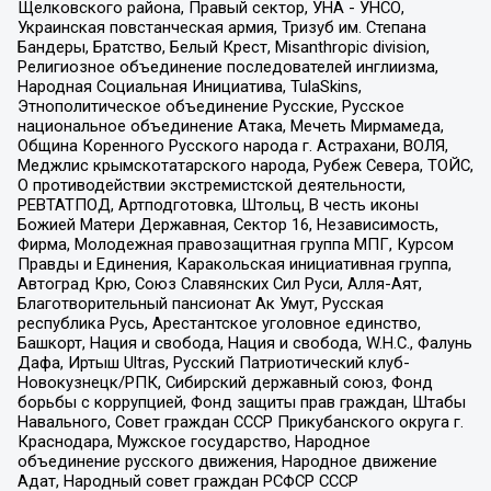
Щелковского района, Правый сектор, УНА - УНСО,
Украинская повстанческая армия, Тризуб им. Степана
Бандеры, Братство, Белый Крест, Misanthropic division,
Религиозное объединение последователей инглиизма,
Народная Социальная Инициатива, TulaSkins,
Этнополитическое объединение Русские, Русское
национальное объединение Атака, Мечеть Мирмамеда,
Община Коренного Русского народа г. Астрахани, ВОЛЯ,
Меджлис крымскотатарского народа, Рубеж Севера, ТОЙС,
О противодействии экстремистской деятельности,
РЕВТАТПОД, Артподготовка, Штольц, В честь иконы
Божией Матери Державная, Сектор 16, Независимость,
Фирма, Молодежная правозащитная группа МПГ, Курсом
Правды и Единения, Каракольская инициативная группа,
Автоград Крю, Союз Славянских Сил Руси, Алля-Аят,
Благотворительный пансионат Ак Умут, Русская
республика Русь, Арестантское уголовное единство,
Башкорт, Нация и свобода, Нация и свобода, W.H.С., Фалунь
Дафа, Иртыш Ultras, Русский Патриотический клуб-
Новокузнецк/РПК, Сибирский державный союз, Фонд
борьбы с коррупцией, Фонд защиты прав граждан, Штабы
Навального, Совет граждан СССР Прикубанского округа г.
Краснодара, Мужское государство, Народное
объединение русского движения, Народное движение
Адат, Народный совет граждан РСФСР СССР