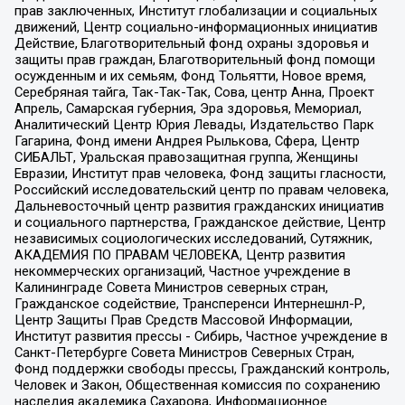
прав заключенных, Институт глобализации и социальных
движений, Центр социально-информационных инициатив
Действие, Благотворительный фонд охраны здоровья и
защиты прав граждан, Благотворительный фонд помощи
осужденным и их семьям, Фонд Тольятти, Новое время,
Серебряная тайга, Так-Так-Так, Сова, центр Анна, Проект
Апрель, Самарская губерния, Эра здоровья, Мемориал,
Аналитический Центр Юрия Левады, Издательство Парк
Гагарина, Фонд имени Андрея Рылькова, Сфера, Центр
СИБАЛЬТ, Уральская правозащитная группа, Женщины
Евразии, Институт прав человека, Фонд защиты гласности,
Российский исследовательский центр по правам человека,
Дальневосточный центр развития гражданских инициатив
и социального партнерства, Гражданское действие, Центр
независимых социологических исследований, Сутяжник,
АКАДЕМИЯ ПО ПРАВАМ ЧЕЛОВЕКА, Центр развития
некоммерческих организаций, Частное учреждение в
Калининграде Совета Министров северных стран,
Гражданское содействие, Трансперенси Интернешнл-Р,
Центр Защиты Прав Средств Массовой Информации,
Институт развития прессы - Сибирь, Частное учреждение в
Санкт-Петербурге Совета Министров Северных Стран,
Фонд поддержки свободы прессы, Гражданский контроль,
Человек и Закон, Общественная комиссия по сохранению
наследия академика Сахарова, Информационное