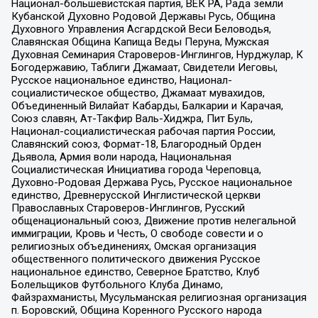
Национал-большевистская партия, ВЕК РА, Рада земли
Кубанской Духовно Родовой Державы Русь, Община
Духовного Управления Асгардской Веси Беловодья,
Славянская Община Капища Веды Перуна, Мужская
Духовная Семинария Староверов-Инглингов, Нурджулар, К
Богодержавию, Таблиги Джамаат, Свидетели Иеговы,
Русское национальное единство, Национал-
социалистическое общество, Джамаат мувахидов,
Объединенный Вилайат Кабарды, Балкарии и Карачая,
Союз славян, Ат-Такфир Валь-Хиджра, Пит Буль,
Национал-социалистическая рабочая партия России,
Славянский союз, Формат-18, Благородный Орден
Дьявола, Армия воли народа, Национальная
Социалистическая Инициатива города Череповца,
Духовно-Родовая Держава Русь, Русское национальное
единство, Древнерусской Инглистической церкви
Православных Староверов-Инглингов, Русский
общенациональный союз, Движение против нелегальной
иммиграции, Кровь и Честь, О свободе совести и о
религиозных объединениях, Омская организация
общественного политического движения Русское
национальное единство, Северное Братство, Клуб
Болельщиков Футбольного Клуба Динамо,
Файзрахманисты, Мусульманская религиозная организация
п. Боровский, Община Коренного Русского народа