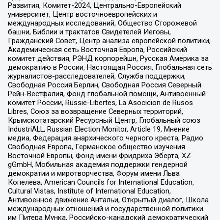
Развития, Комитет-2024, Центрально-Европейский
университет, Центр восточноевропейских и
международных исследований, Общество Сторожевой
башни, Библии и трактатов Свидетелей Иеговы,
Гражданский Совет, Центр анализа европейской политики,
Академическая сеть Восточная Европа, Российский
комитет действия, РЭНД корпорейшн, Русская Америка за
демократию в России, Настоящая Россия, Глобальная сеть
журналистов-расследователей, Служба поддержки,
Свободная Россия Берлин, Свободная Россия Северный
Рейн-Вестфалия, Фонд глобальной помощи, Антивоенный
комитет России, Russie-Libertes, La Asocicion de Rusos
Libres, Союз за возвращение Северных территорий,
Крымскотатарский Ресурсный Центр, Глобальный союз
IndustriALL, Russian Election Monitor, Article 19, Мнение
медиа, Федерация анархического черного креста, Радио
Свободная Европа, Германское общество изучения
Восточной Европы, Фонд имени Фридриха Эберта, XZ
gGmbH, Мобильная академия поддержки гендерной
демократии и миротворчества, Форум имени Льва
Копелева, American Councils for International Education,
Cultural Vistas, Institute of International Education,
Антивоенное движение Антальи, Открытый диалог, Школа
международных отношений и государственной политики
им Питера Мунка, Российско-канадский демократический