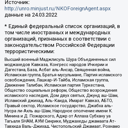
Источник:
http://unro.minjust.ru/NKOForeignAgent.aspx
данные на
24.03.2022
* Единый федеральный список организаций, в
том числе иностранных и международных
организаций, признанных в соответствии с
законодательством Российской Федерации
террористическими:
Высший военный Маджлисуль Шура Объединенных сил
моджахедов Кавказа, Конгресс народов Ичкерии и
Дагестана, База, Асбат аль-Ансар, Священная война,
Исламская группа, Братья-мусульмане, Партия исламского
освобождения, Лашкар-И-Тайба, Исламская группа,
Движение Талибан, Исламская партия Туркестана,
Общество социальных реформ, Общество возрождения
исламского наследия, Дом двух святых, Джунд аш-Шам,
Исламский джихад, Аль-Каида, Имарат Кавказ, АБТО,
Правый сектор, Исламское государство, Джабха аль-
Нусра ли-Ахль аш-Шам, Народное ополчение имени К.
Минина и Д. Пожарского, Аджр от Аллаха Субхану уа
Тагьаля SHAM, АУМ Синрике, Муджахеды джамаата Ат-
Тавхида Валь-Джихад, Чистопольский Джамаат, Рохнамо