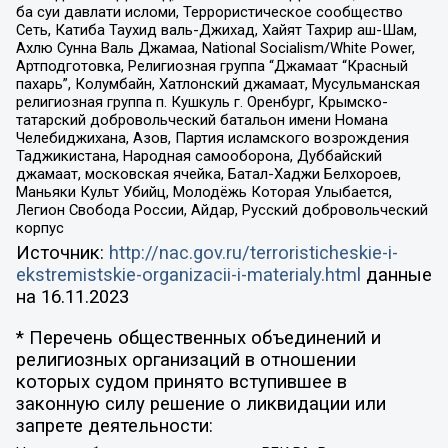
ба суи давлати исломи, Террористическое сообщество
Сеть, Катиба Таухид валь-Джихад, Хайят Тахрир аш-Шам,
Ахлю Сунна Валь Джамаа, National Socialism/White Power,
Артподготовка, Религиозная группа “Джамаат “Красный
пахарь”, Колумбайн, Хатлонский джамаат, Мусульманская
религиозная группа п. Кушкуль г. Оренбург, Крымско-
татарский добровольческий батальон имени Номана
Челебиджихана, Азов, Партия исламского возрождения
Таджикистана, Народная самооборона, Дуббайский
джамаат, московская ячейка, Батал-Хаджи Белхороев,
Маньяки Культ Убийц, Молодёжь Которая Улыбается,
Легион Свобода России, Айдар, Русский добровольческий
корпус
Источник:
http://nac.gov.ru/terroristicheskie-i-
ekstremistskie-organizacii-i-materialy.html
данные
на
16.11.2023
* Перечень общественных объединений и
религиозных организаций в отношении
которых судом принято вступившее в
законную силу решение о ликвидации или
запрете деятельности: