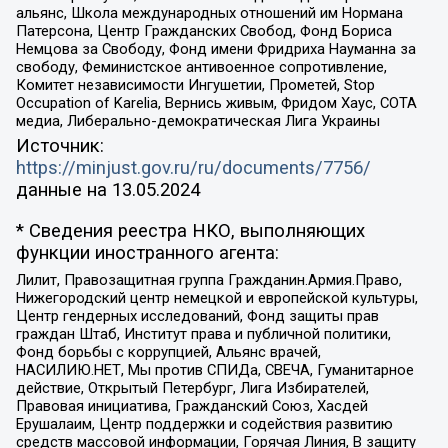
альянс, Школа международных отношений им Нормана
Патерсона, Центр Гражданских Свобод, Фонд Бориса
Немцова за Свободу, Фонд имени Фридриха Науманна за
свободу, Феминистское антивоенное сопротивление,
Комитет независимости Ингушетии, Прометей, Stop
Occupation of Karelia, Вернись живым, Фридом Хаус, СОТА
медиа, Либерально-демократическая Лига Украины
Источник:
https://minjust.gov.ru/ru/documents/7756/
данные на
13.05.2024
* Сведения реестра НКО, выполняющих
функции иностранного агента:
Лилит, Правозащитная группа Гражданин.Армия.Право,
Нижегородский центр немецкой и европейской культуры,
Центр гендерных исследований, Фонд защиты прав
граждан Штаб, Институт права и публичной политики,
Фонд борьбы с коррупцией, Альянс врачей,
НАСИЛИЮ.НЕТ, Мы против СПИДа, СВЕЧА, Гуманитарное
действие, Открытый Петербург, Лига Избирателей,
Правовая инициатива, Гражданский Союз, Хасдей
Ерушалаим, Центр поддержки и содействия развитию
средств массовой информации, Горячая Линия, В защиту