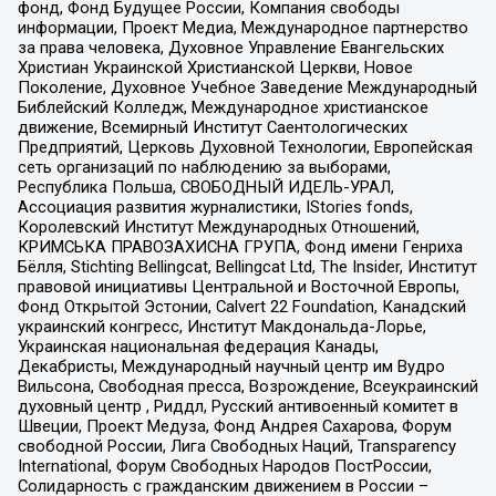
фонд, Фонд Будущее России, Компания свободы
информации, Проект Медиа, Международное партнерство
за права человека, Духовное Управление Евангельских
Христиан Украинской Христианской Церкви, Новое
Поколение, Духовное Учебное Заведение Международный
Библейский Колледж, Международное христианское
движение, Всемирный Институт Саентологических
Предприятий, Церковь Духовной Технологии, Европейская
сеть организаций по наблюдению за выборами,
Республика Польша, СВОБОДНЫЙ ИДЕЛЬ-УРАЛ,
Ассоциация развития журналистики, IStories fonds,
Королевский Институт Международных Отношений,
КРИМСЬКА ПРАВОЗАХИСНА ГРУПА, Фонд имени Генриха
Бёлля, Stichting Bellingcat, Bellingcat Ltd, The Insider, Институт
правовой инициативы Центральной и Восточной Европы,
Фонд Открытой Эстонии, Calvert 22 Foundation, Канадский
украинский конгресс, Институт Макдональда-Лорье,
Украинская национальная федерация Канады,
Декабристы, Международный научный центр им Вудро
Вильсона, Свободная пресса, Возрождение, Всеукраинский
духовный центр , Риддл, Русский антивоенный комитет в
Швеции, Проект Медуза, Фонд Андрея Сахарова, Форум
свободной России, Лига Свободных Наций, Transparеncy
International, Форум Свободных Народов ПостРоссии,
Солидарность с гражданским движением в России –