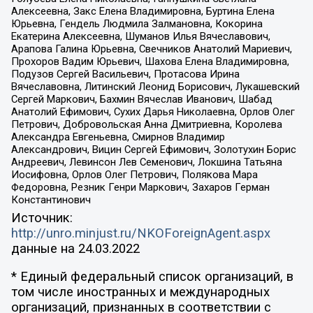
Алексеевна, Закс Елена Владимировна, Буртина Елена
Юрьевна, Гендель Людмила Залмановна, Кокорина
Екатерина Алексеевна, Шуманов Илья Вячеславович,
Арапова Галина Юрьевна, Свечников Анатолий Мариевич,
Прохоров Вадим Юрьевич, Шахова Елена Владимировна,
Подузов Сергей Васильевич, Протасова Ирина
Вячеславовна, Литинский Леонид Борисович, Лукашевский
Сергей Маркович, Бахмин Вячеслав Иванович, Шабад
Анатолий Ефимович, Сухих Дарья Николаевна, Орлов Олег
Петрович, Добровольская Анна Дмитриевна, Королева
Александра Евгеньевна, Смирнов Владимир
Александрович, Вицин Сергей Ефимович, Золотухин Борис
Андреевич, Левинсон Лев Семенович, Локшина Татьяна
Иосифовна, Орлов Олег Петрович, Полякова Мара
Федоровна, Резник Генри Маркович, Захаров Герман
Константинович
Источник:
http://unro.minjust.ru/NKOForeignAgent.aspx
данные на
24.03.2022
* Единый федеральный список организаций, в
том числе иностранных и международных
организаций, признанных в соответствии с