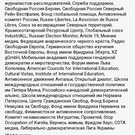
журналистов-расследователей, Служба поддержки,
Свободная Россия Берлин, Свободная Россия Северный
Рейн-Вестфалия, Фонд глобальной помощи, Антивоенный
комитет России, Russie-Libertes, La Asocicion de Rusos
Libres, Союз за возвращение Северных территорий,
Крымскотатарский Ресурсный Центр, Глобальный союз
IndustriALL, Russian Election Monitor, Article 19, Мнение
медиа, Федерация анархического черного креста, Радио
Свободная Европа, Германское общество изучения
Восточной Европы, Фонд имени Фридриха Эберта, XZ
gGmbH, Мобильная академия поддержки гендерной
демократии и миротворчества, Форум имени Льва
Копелева, American Councils for International Education,
Cultural Vistas, Institute of International Education,
Антивоенное движение Антальи, Открытый диалог, Школа
международных отношений и государственной политики
им Питера Мунка, Российско-канадский демократический
альянс, Школа международных отношений им Нормана
Патерсона, Центр Гражданских Свобод, Фонд Бориса
Немцова за Свободу, Фонд имени Фридриха Науманна за
свободу, Феминистское антивоенное сопротивление,
Комитет независимости Ингушетии, Прометей, Stop
Occupation of Karelia, Вернись живым, Фридом Хаус, СОТА
медиа, Либерально-демократическая Лига Украины