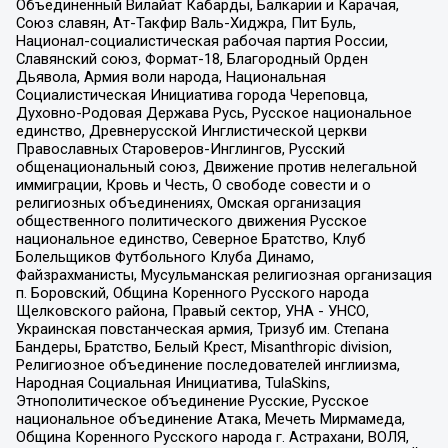
Объединенный Вилайат Кабарды, Балкарии и Карачая,
Союз славян, Ат-Такфир Валь-Хиджра, Пит Буль,
Национал-социалистическая рабочая партия России,
Славянский союз, Формат-18, Благородный Орден
Дьявола, Армия воли народа, Национальная
Социалистическая Инициатива города Череповца,
Духовно-Родовая Держава Русь, Русское национальное
единство, Древнерусской Инглистической церкви
Православных Староверов-Инглингов, Русский
общенациональный союз, Движение против нелегальной
иммиграции, Кровь и Честь, О свободе совести и о
религиозных объединениях, Омская организация
общественного политического движения Русское
национальное единство, Северное Братство, Клуб
Болельщиков Футбольного Клуба Динамо,
Файзрахманисты, Мусульманская религиозная организация
п. Боровский, Община Коренного Русского народа
Щелковского района, Правый сектор, УНА - УНСО,
Украинская повстанческая армия, Тризуб им. Степана
Бандеры, Братство, Белый Крест, Misanthropic division,
Религиозное объединение последователей инглиизма,
Народная Социальная Инициатива, TulaSkins,
Этнополитическое объединение Русские, Русское
национальное объединение Атака, Мечеть Мирмамеда,
Община Коренного Русского народа г. Астрахани, ВОЛЯ,