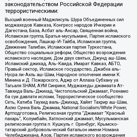
законодательством Российской Федерации
террористическими:
Высший военный Маджлисуль Шура Объединенных сил
моджахедов Кавказа, Конгресс народов Ичкерии и
Дагестана, База, Асбат аль-Ансар, Священная война,
Исламская группа, Братья-мусульмане, Партия исламского
освобождения, Лашкар-И-Тайба, Исламская группа,
Движение Талибан, Исламская партия Туркестана,
Общество социальных реформ, Общество возрождения
исламского наследия, Дом двух святых, Джунд аш-Шам,
Исламский джихад, Аль-Каида, Имарат Кавказ, АБТО,
Правый сектор, Исламское государство, Джабха аль-
Нусра ли-Ахль аш-Шам, Народное ополчение имени К.
Минина и Д. Пожарского, Аджр от Аллаха Субхану уа
Тагьаля SHAM, АУМ Синрике, Муджахеды джамаата Ат-
Тавхида Валь-Джихад, Чистопольский Джамаат, Рохнамо
ба суи давлати исломи, Террористическое сообщество
Сеть, Катиба Таухид валь-Джихад, Хайят Тахрир аш-Шам,
Ахлю Сунна Валь Джамаа, National Socialism/White Power,
Артподготовка, Религиозная группа “Джамаат “Красный
пахарь”, Колумбайн, Хатлонский джамаат, Мусульманская
религиозная группа п. Кушкуль г. Оренбург, Крымско-
татарский добровольческий батальон имени Номана
Челебиджихана, Азов, Партия исламского возрождения