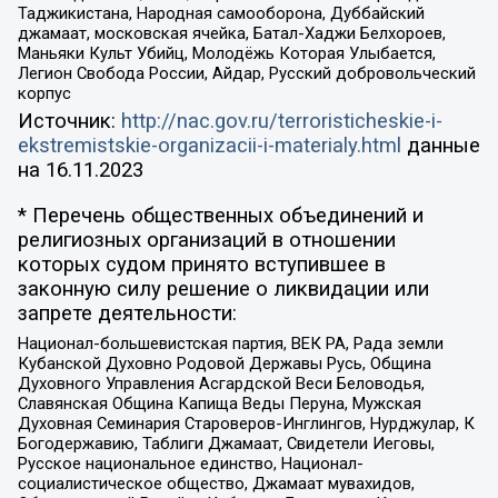
Таджикистана, Народная самооборона, Дуббайский
джамаат, московская ячейка, Батал-Хаджи Белхороев,
Маньяки Культ Убийц, Молодёжь Которая Улыбается,
Легион Свобода России, Айдар, Русский добровольческий
корпус
Источник:
http://nac.gov.ru/terroristicheskie-i-
ekstremistskie-organizacii-i-materialy.html
данные
на
16.11.2023
* Перечень общественных объединений и
религиозных организаций в отношении
которых судом принято вступившее в
законную силу решение о ликвидации или
запрете деятельности:
Национал-большевистская партия, ВЕК РА, Рада земли
Кубанской Духовно Родовой Державы Русь, Община
Духовного Управления Асгардской Веси Беловодья,
Славянская Община Капища Веды Перуна, Мужская
Духовная Семинария Староверов-Инглингов, Нурджулар, К
Богодержавию, Таблиги Джамаат, Свидетели Иеговы,
Русское национальное единство, Национал-
социалистическое общество, Джамаат мувахидов,