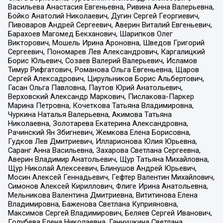
Васильева Анастасия Евгеньевна, Ривина Анна Валерьевна,
Бойко Анатолий Николаевич, Дугин Сергей Георгиевич,
Пивоваров Андрей Сергеевич, Аверин Виталий Евгеньевич,
Барахоев Магомед Бекханович, Шарипков Олег
Викторович, Мошель Ирина Ароновна, Шведов Григорий
Сергеевич, Пономарев Лев Александрович, Каргалицкий
Борис Юльевич, Созаев Валерий Валерьевич, Исламов
Тимур Рифгатович, Романова Ольга Евгеньевна, Щаров
Сергей Алексадрович, Цирульников Борис Альбертович,
Гасан Ольга Павловна, Паутов Юрий Анатольевич,
Верховский Александр Маркович, Пислакова-Паркер
Марина Петровна, Кочеткова Татьяна Владимировна,
Чуркина Наталья Валерьевна, Акимова Татьяна
Николаевна, Золотарева Екатерина Александровна,
Рачинский Ян Збигневич, Жемкова Елена Борисовна,
Гудков Лев Дмитриевич, Илларионова Юлия Юрьевна,
Саранг Анна Васильевна, Захарова Светлана Сергеевна,
Аверин Владимир Анатольевич, Щур Татьяна Михайловна,
Щур Николай Алексеевич, Блинушов Андрей Юрьевич,
Мосин Алексей Геннадьевич, Гефтер Валентин Михайлович,
Симонов Алексей Кириллович, Флиге Ирина Анатольевна,
Мельникова Валентина Дмитриевна, Вититинова Елена
Владимировна, Баженова Светлана Куприяновна,
Максимов Сергей Владимирович, Беляев Сергей Иванович,
Голубева Елена Николаевна, Ганнушкина Светлана