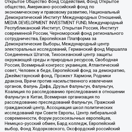
Открытое Общество Фонд Содействия, Фонд Открытое
общество, Американо-российский фонд по
экономическому и правовому развитию, Национальный
Демократический Институт Международных Отношений,
MEDIA DEVELOPMENT INVESTMENT FUND, Международный
Республиканский Институт, Открытая Россия, Институт
современной России, Черноморский фонд регионального
сотрудничества, Европейская Платформа за
Демократические Выборы, Международный центр
электоральных исследований, Германский фонд Маршалла
Соединенных Штатов, Тихоокеанский центр защиты
окружающей среды и природных ресурсов, Свободная
Россия, Всемирный конгресс украинцев, Атлантический
совет, Человек в беде, Европейский фонд за демократию,
Джеймстаунский фонд, Прожект Хармони, Родники
дракона, Врачи против насильственного извлечения
органов, Фалунь Дафа, Друзья Фалуньгун, Фалуньгун,
Коалиция по расследованию преследования в отношении
Фалуньгун в Китае, Всемирная организация по
расследованию преследований Фалуньгун, Пражский
гражданский центр, Ассоциация школ политических
исследований при Совете Европы, Центр либеральной
современности, Форум русскоязычных европейцев,
Немецко-русский обмен, Бард колледж, Европейский
выбор, Фонд Ходорковского, Оксфордский российский