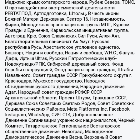
Меджлис крымскотатарского народа, Рубеж Севера, ТОЙС,
О противодействии экстремистской деятельности,
РЕВТАТПОД, Артподготовка, Штольц, В честь иконы
Божией Матери Державная, Сектор 16, Независимость,
Фирма, Молодежная правозащитная группа МПГ, Курсом
Правды и Единения, Каракольская инициативная группа,
Автоград Крю, Союз Славянских Сил Руси, Алля-Аят,
Благотворительный пансионат Ак Умут, Русская
республика Русь, Арестантское уголовное единство,
Башкорт, Нация и свобода, Нация и свобода, W.H.С., Фалунь
Дафа, Иртыш Ultras, Русский Патриотический клуб-
Новокузнецк/РПК, Сибирский державный союз, Фонд
борьбы с коррупцией, Фонд защиты прав граждан, Штабы
Навального, Совет граждан СССР Прикубанского округа г.
Краснодара, Мужское государство, Народное
объединение русского движения, Народное движение
Адат, Народный совет граждан РСФСР СССР
Архангельской области, Проект Штурм, Граждане СССР,
Держава Союз Советских Светлых Родов, Совет Советских
Социалистических Районов, Meta Platforms Inc, Facebook,
Instagram, WhatsApp, СИЧ-С14, Добровольческое
Движение Организации украинских националистов, Черный
Комитет, Татарстанское Региональное Всетатарское
общественное движение, Невоград, Молодежное
Демократическое Движение Весна, Верховный Совет