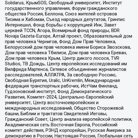
Solidarus, КрымSOS, Свободный университет, Институт
государственного управления, Форум гражданского
общества Россия, Беллона, Союз жителей островов
Тисима и Хабомаи, Съезд народных депутатов, Гринпис
Интернешнл, Фонд борьбы с коррупцией Инк, Завет
церквей TCCN, Агора, Всемирный фонд природы, BDR
Novaja Gazeta-Europe, Алтай проект, Образовательный дом
прав человека Чернигов, Фонд Дом Прав Человека,
Белорусский дом прав человека имени Бориса Звозскова,
Дом прав человека Тбилиси, Дом прав человека Ереван,
Дом прав человека Крым, Центр дикого лосося, TVR
Studios, ТВ Дождь, Центр европейских исследований им
Вилфрида Мартенса, Сетевое объединение журналистов
расследователей, АЛЛАТРА, За свободную Россию,
Свободная Бурятия, Uralic, UnKremlin, Международная
федерация транспортных рабочих, ИстЧам Финланд,
Гудзоновский институт, Фонд Демократического
Развития, Комитет-2024, Центрально-Европейский
университет, Центр восточноевропейских и
международных исследований, Общество Сторожевой
башни, Библии и трактатов Свидетелей Иеговы,
Гражданский Совет, Центр анализа европейской политики,
Академическая сеть Восточная Европа, Российский
комитет действия, РЭНД корпорейшн, Русская Америка за
демократию в России, Настоящая Россия, Глобальная сеть