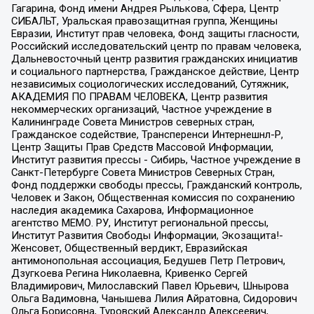
Гагарина, Фонд имени Андрея Рылькова, Сфера, Центр
СИБАЛЬТ, Уральская правозащитная группа, Женщины
Евразии, Институт прав человека, Фонд защиты гласности,
Российский исследовательский центр по правам человека,
Дальневосточный центр развития гражданских инициатив
и социального партнерства, Гражданское действие, Центр
независимых социологических исследований, Сутяжник,
АКАДЕМИЯ ПО ПРАВАМ ЧЕЛОВЕКА, Центр развития
некоммерческих организаций, Частное учреждение в
Калининграде Совета Министров северных стран,
Гражданское содействие, Трансперенси Интернешнл-Р,
Центр Защиты Прав Средств Массовой Информации,
Институт развития прессы - Сибирь, Частное учреждение в
Санкт-Петербурге Совета Министров Северных Стран,
Фонд поддержки свободы прессы, Гражданский контроль,
Человек и Закон, Общественная комиссия по сохранению
наследия академика Сахарова, Информационное
агентство МЕМО. РУ, Институт региональной прессы,
Институт Развития Свободы Информации, Экозащита!-
Женсовет, Общественный вердикт, Евразийская
антимонопольная ассоциация, Бедушев Петр Петрович,
Дзугкоева Регина Николаевна, Кривенко Сергей
Владимирович, Милославский Павел Юрьевич, Шнырова
Ольга Вадимовна, Чанышева Лилия Айратовна, Сидорович
Ольга Борисовна, Туровский Александр Алексеевич,