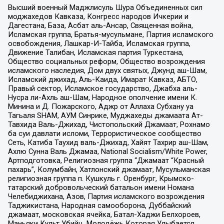
Высший военный Маджлисуль Шура Объединенных сил
моджахедов Кавказа, Конгресс народов Ичкерии и
Дагестана, База, Асбат аль-Ансар, Священная война,
Исламская группа, Братья-мусульмане, Партия исламского
освобождения, Лашкар-И-Тайба, Исламская группа,
Движение Талибан, Исламская партия Туркестана,
Общество социальных реформ, Общество возрождения
исламского наследия, Дом двух святых, Джунд аш-Шам,
Исламский джихад, Аль-Каида, Имарат Кавказ, АБТО,
Правый сектор, Исламское государство, Джабха аль-
Нусра ли-Ахль аш-Шам, Народное ополчение имени К.
Минина и Д. Пожарского, Аджр от Аллаха Субхану уа
Тагьаля SHAM, АУМ Синрике, Муджахеды джамаата Ат-
Тавхида Валь-Джихад, Чистопольский Джамаат, Рохнамо
ба суи давлати исломи, Террористическое сообщество
Сеть, Катиба Таухид валь-Джихад, Хайят Тахрир аш-Шам,
Ахлю Сунна Валь Джамаа, National Socialism/White Power,
Артподготовка, Религиозная группа “Джамаат “Красный
пахарь”, Колумбайн, Хатлонский джамаат, Мусульманская
религиозная группа п. Кушкуль г. Оренбург, Крымско-
татарский добровольческий батальон имени Номана
Челебиджихана, Азов, Партия исламского возрождения
Таджикистана, Народная самооборона, Дуббайский
джамаат, московская ячейка, Батал-Хаджи Белхороев,
Маньяки Культ Убийц, Молодёжь Которая Улыбается,