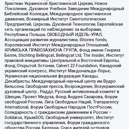
Христиан Украинской Христианской Церкви, Новое
Поколение, Духовное Учебное Заведение Международный
Библейский Колледж, Международное христианское
движение, Всемирный Институт Саентологических
Предприятий, Церковь Духовной Технологии, Европейская
сеть организаций по наблюдению за выборами,
Республика Польша, СВОБОДНЫЙ ИДЕЛЬ-УРАЛ,
Ассоциация развития журналистики, IStories fonds,
Королевский Институт Международных Отношений,
КРИМСЬКА ПРАВОЗАХИСНА ГРУПА, Фонд имени Генриха
Бёлля, Stichting Bellingcat, Bellingcat Ltd, The Insider, Институт
правовой инициативы Центральной и Восточной Европы,
Фонд Открытой Эстонии, Calvert 22 Foundation, Канадский
украинский конгресс, Институт Макдональда-Лорье,
Украинская национальная федерация Канады,
Декабристы, Международный научный центр им Вудро
Вильсона, Свободная пресса, Возрождение, Всеукраинский
духовный центр , Риддл, Русский антивоенный комитет в
Швеции, Проект Медуза, Фонд Андрея Сахарова, Форум
свободной России, Лига Свободных Наций, Transparеncy
International, Форум Свободных Народов ПостРоссии,
Солидарность с гражданским движением в России –
Solidarus, КрымSOS, Свободный университет, Институт
государственного управления, Форум гражданского
общества Россия, Беллона, Союз жителей островов