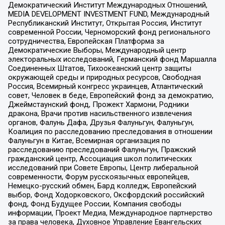
Демократический Институт Международных Отношений,
MEDIA DEVELOPMENT INVESTMENT FUND, Международный
Республиканский Институт, Открытая Россия, Институт
современной России, Черноморский фонд регионального
сотрудничества, Европейская Платформа за
Демократические Выборы, Международный центр
электоральных исследований, Германский фонд Маршалла
Соединенных Штатов, Тихоокеанский центр защиты
окружающей среды и природных ресурсов, Свободная
Россия, Всемирный конгресс украинцев, Атлантический
совет, Человек в беде, Европейский фонд за демократию,
Джеймстаунский фонд, Прожект Хармони, Родники
дракона, Врачи против насильственного извлечения
органов, Фалунь Дафа, Друзья Фалуньгун, Фалуньгун,
Коалиция по расследованию преследования в отношении
Фалуньгун в Китае, Всемирная организация по
расследованию преследований Фалуньгун, Пражский
гражданский центр, Ассоциация школ политических
исследований при Совете Европы, Центр либеральной
современности, Форум русскоязычных европейцев,
Немецко-русский обмен, Бард колледж, Европейский
выбор, Фонд Ходорковского, Оксфордский российский
фонд, Фонд Будущее России, Компания свободы
информации, Проект Медиа, Международное партнерство
за права человека, Духовное Управление Евангельских