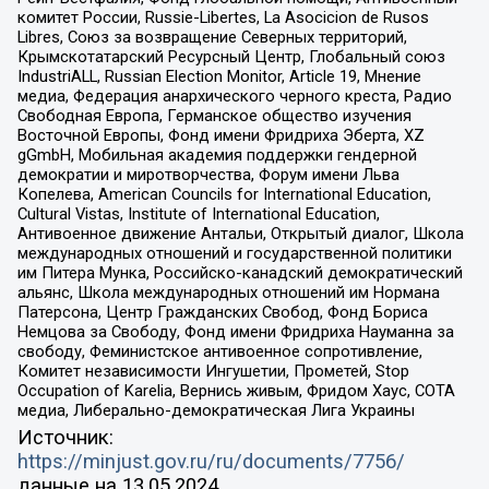
комитет России, Russie-Libertes, La Asocicion de Rusos
Libres, Союз за возвращение Северных территорий,
Крымскотатарский Ресурсный Центр, Глобальный союз
IndustriALL, Russian Election Monitor, Article 19, Мнение
медиа, Федерация анархического черного креста, Радио
Свободная Европа, Германское общество изучения
Восточной Европы, Фонд имени Фридриха Эберта, XZ
gGmbH, Мобильная академия поддержки гендерной
демократии и миротворчества, Форум имени Льва
Копелева, American Councils for International Education,
Cultural Vistas, Institute of International Education,
Антивоенное движение Антальи, Открытый диалог, Школа
международных отношений и государственной политики
им Питера Мунка, Российско-канадский демократический
альянс, Школа международных отношений им Нормана
Патерсона, Центр Гражданских Свобод, Фонд Бориса
Немцова за Свободу, Фонд имени Фридриха Науманна за
свободу, Феминистское антивоенное сопротивление,
Комитет независимости Ингушетии, Прометей, Stop
Occupation of Karelia, Вернись живым, Фридом Хаус, СОТА
медиа, Либерально-демократическая Лига Украины
Источник:
https://minjust.gov.ru/ru/documents/7756/
данные на
13.05.2024