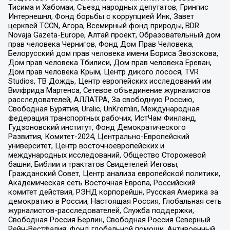
Тисима и Хабомаи, Съезд народных депутатов, Гринпис
Интернешнл, Фонд борьбы с коррупцией Инк, Завет
церквей TCCN, Агора, Всемирный фонд природы, BDR
Novaja Gazeta-Europe, Алтай проект, Образовательный дом
прав человека Чернигов, Фонд Дом Прав Человека,
Белорусский дом прав человека имени Бориса Звозскова,
Дом прав человека Тбилиси, Дом прав человека Ереван,
Дом прав человека Крым, Центр дикого лосося, TVR
Studios, ТВ Дождь, Центр европейских исследований им
Вилфрида Мартенса, Сетевое объединение журналистов
расследователей, АЛЛАТРА, За свободную Россию,
Свободная Бурятия, Uralic, UnKremlin, Международная
федерация транспортных рабочих, ИстЧам Финланд,
Гудзоновский институт, Фонд Демократического
Развития, Комитет-2024, Центрально-Европейский
университет, Центр восточноевропейских и
международных исследований, Общество Сторожевой
башни, Библии и трактатов Свидетелей Иеговы,
Гражданский Совет, Центр анализа европейской политики,
Академическая сеть Восточная Европа, Российский
комитет действия, РЭНД корпорейшн, Русская Америка за
демократию в России, Настоящая Россия, Глобальная сеть
журналистов-расследователей, Служба поддержки,
Свободная Россия Берлин, Свободная Россия Северный
Рейн-Вестфалия, Фонд глобальной помощи, Антивоенный