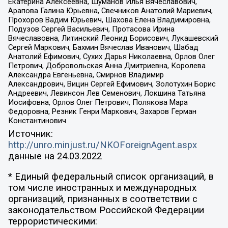
Екатерина Алексеевна, Шуманов Илья Вячеславович,
Арапова Галина Юрьевна, Свечников Анатолий Мариевич,
Прохоров Вадим Юрьевич, Шахова Елена Владимировна,
Подузов Сергей Васильевич, Протасова Ирина
Вячеславовна, Литинский Леонид Борисович, Лукашевский
Сергей Маркович, Бахмин Вячеслав Иванович, Шабад
Анатолий Ефимович, Сухих Дарья Николаевна, Орлов Олег
Петрович, Добровольская Анна Дмитриевна, Королева
Александра Евгеньевна, Смирнов Владимир
Александрович, Вицин Сергей Ефимович, Золотухин Борис
Андреевич, Левинсон Лев Семенович, Локшина Татьяна
Иосифовна, Орлов Олег Петрович, Полякова Мара
Федоровна, Резник Генри Маркович, Захаров Герман
Константинович
Источник:
http://unro.minjust.ru/NKOForeignAgent.aspx
данные на
24.03.2022
* Единый федеральный список организаций, в
том числе иностранных и международных
организаций, признанных в соответствии с
законодательством Российской Федерации
террористическими: