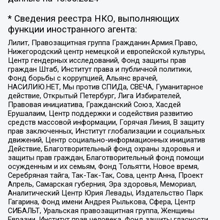
* Сведения реестра НКО, выполняющих
функции иностранного агента:
Лилит, Правозащитная группа Гражданин.Армия.Право,
Нижегородский центр немецкой и европейской культуры,
Центр гендерных исследований, Фонд защиты прав
граждан Штаб, Институт права и публичной политики,
Фонд борьбы с коррупцией, Альянс врачей,
НАСИЛИЮ.НЕТ, Мы против СПИДа, СВЕЧА, Гуманитарное
действие, Открытый Петербург, Лига Избирателей,
Правовая инициатива, Гражданский Союз, Хасдей
Ерушалаим, Центр поддержки и содействия развитию
средств массовой информации, Горячая Линия, В защиту
прав заключенных, Институт глобализации и социальных
движений, Центр социально-информационных инициатив
Действие, Благотворительный фонд охраны здоровья и
защиты прав граждан, Благотворительный фонд помощи
осужденным и их семьям, Фонд Тольятти, Новое время,
Серебряная тайга, Так-Так-Так, Сова, центр Анна, Проект
Апрель, Самарская губерния, Эра здоровья, Мемориал,
Аналитический Центр Юрия Левады, Издательство Парк
Гагарина, Фонд имени Андрея Рылькова, Сфера, Центр
СИБАЛЬТ, Уральская правозащитная группа, Женщины
Евразии, Институт прав человека, Фонд защиты гласности,