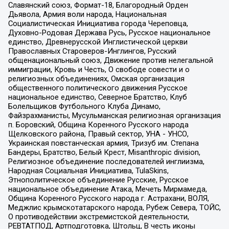
Славянский союз, Формат-18, Благородный Орден
Дьявола, Армия воли народа, Национальная
Социалистическая Инициатива города Череповца,
Духовно-Родовая Держава Русь, Русское национальное
единство, Древнерусской Инглистической церкви
Православных Староверов-Инглингов, Русский
общенациональный союз, Движение против нелегальной
иммиграции, Кровь и Честь, О свободе совести и о
религиозных объединениях, Омская организация
общественного политического движения Русское
национальное единство, Северное Братство, Клуб
Болельщиков Футбольного Клуба Динамо,
Файзрахманисты, Мусульманская религиозная организация
п. Боровский, Община Коренного Русского народа
Щелковского района, Правый сектор, УНА - УНСО,
Украинская повстанческая армия, Тризуб им. Степана
Бандеры, Братство, Белый Крест, Misanthropic division,
Религиозное объединение последователей инглиизма,
Народная Социальная Инициатива, TulaSkins,
Этнополитическое объединение Русские, Русское
национальное объединение Атака, Мечеть Мирмамеда,
Община Коренного Русского народа г. Астрахани, ВОЛЯ,
Меджлис крымскотатарского народа, Рубеж Севера, ТОЙС,
О противодействии экстремистской деятельности,
РЕВТАТПОД, Артподготовка, Штольц, В честь иконы