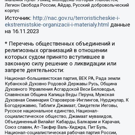
Легион Свобода России, Айдар, Русский добровольческий
корпус
Источник:
http://nac.gov.ru/terroristicheskie-i-
ekstremistskie-organizacii-i-materialy.html
данные
на
16.11.2023
* Перечень общественных объединений и
религиозных организаций в отношении
которых судом принято вступившее в
законную силу решение о ликвидации или
запрете деятельности:
Национал-большевистская партия, ВЕК РА, Рада земли
Кубанской Духовно Родовой Державы Русь, Община
Духовного Управления Асгардской Веси Беловодья,
Славянская Община Капища Веды Перуна, Мужская
Духовная Семинария Староверов-Инглингов, Нурджулар, К
Богодержавию, Таблиги Джамаат, Свидетели Иеговы,
Русское национальное единство, Национал-
социалистическое общество, Джамаат мувахидов,
Объединенный Вилайат Кабарды, Балкарии и Карачая,
Союз славян, Ат-Такфир Валь-Хиджра, Пит Буль,
Национал-социалистическая рабочая партия России,