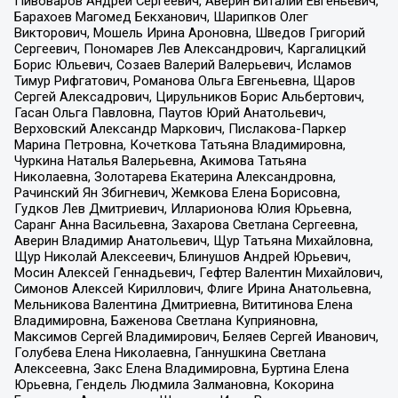
Пивоваров Андрей Сергеевич, Аверин Виталий Евгеньевич,
Барахоев Магомед Бекханович, Шарипков Олег
Викторович, Мошель Ирина Ароновна, Шведов Григорий
Сергеевич, Пономарев Лев Александрович, Каргалицкий
Борис Юльевич, Созаев Валерий Валерьевич, Исламов
Тимур Рифгатович, Романова Ольга Евгеньевна, Щаров
Сергей Алексадрович, Цирульников Борис Альбертович,
Гасан Ольга Павловна, Паутов Юрий Анатольевич,
Верховский Александр Маркович, Пислакова-Паркер
Марина Петровна, Кочеткова Татьяна Владимировна,
Чуркина Наталья Валерьевна, Акимова Татьяна
Николаевна, Золотарева Екатерина Александровна,
Рачинский Ян Збигневич, Жемкова Елена Борисовна,
Гудков Лев Дмитриевич, Илларионова Юлия Юрьевна,
Саранг Анна Васильевна, Захарова Светлана Сергеевна,
Аверин Владимир Анатольевич, Щур Татьяна Михайловна,
Щур Николай Алексеевич, Блинушов Андрей Юрьевич,
Мосин Алексей Геннадьевич, Гефтер Валентин Михайлович,
Симонов Алексей Кириллович, Флиге Ирина Анатольевна,
Мельникова Валентина Дмитриевна, Вититинова Елена
Владимировна, Баженова Светлана Куприяновна,
Максимов Сергей Владимирович, Беляев Сергей Иванович,
Голубева Елена Николаевна, Ганнушкина Светлана
Алексеевна, Закс Елена Владимировна, Буртина Елена
Юрьевна, Гендель Людмила Залмановна, Кокорина