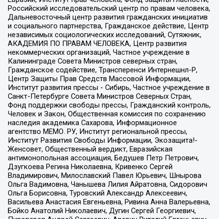
Российский исследовательский центр по правам человека,
Дальневосточный центр развития гражданских инициатив
и социального партнерства, Гражданское действие, Центр
независимых социологических исследований, Сутяжник,
АКАДЕМИЯ ПО ПРАВАМ ЧЕЛОВЕКА, Центр развития
некоммерческих организаций, Частное учреждение в
Калининграде Совета Министров северных стран,
Гражданское содействие, Трансперенси Интернешнл-Р,
Центр Защиты Прав Средств Массовой Информации,
Институт развития прессы - Сибирь, Частное учреждение в
Санкт-Петербурге Совета Министров Северных Стран,
Фонд поддержки свободы прессы, Гражданский контроль,
Человек и Закон, Общественная комиссия по сохранению
наследия академика Сахарова, Информационное
агентство МЕМО. РУ, Институт региональной прессы,
Институт Развития Свободы Информации, Экозащита!-
Женсовет, Общественный вердикт, Евразийская
антимонопольная ассоциация, Бедушев Петр Петрович,
Дзугкоева Регина Николаевна, Кривенко Сергей
Владимирович, Милославский Павел Юрьевич, Шнырова
Ольга Вадимовна, Чанышева Лилия Айратовна, Сидорович
Ольга Борисовна, Туровский Александр Алексеевич,
Васильева Анастасия Евгеньевна, Ривина Анна Валерьевна,
Бойко Анатолий Николаевич, Дугин Сергей Георгиевич,