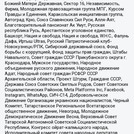
Божией Матери Державная, Сектор 16, Независимость,
Фирма, Молодежная правозащитная группа МПГ, Курсом
Правды и Единения, Каракольская инициативная группа,
Автоград Крю, Союз Славянских Сил Руси, Алля-Аят,
Благотворительный пансионат Ак Умут, Русская
республика Русь, Арестантское уголовное единство,
Башкорт, Нация и свобода, Нация и свобода, W.H.С., Фалунь
Дафа, Иртыш Ultras, Русский Патриотический клуб-
Новокузнецк/РПК, Сибирский державный союз, Фонд
борьбы с коррупцией, Фонд защиты прав граждан, Штабы
Навального, Совет граждан СССР Прикубанского округа г.
Краснодара, Мужское государство, Народное
объединение русского движения, Народное движение
Адат, Народный совет граждан РСФСР СССР
Архангельской области, Проект Штурм, Граждане СССР,
Держава Союз Советских Светлых Родов, Совет Советских
Социалистических Районов, Meta Platforms Inc, Facebook,
Instagram, WhatsApp, СИЧ-С14, Добровольческое
Движение Организации украинских националистов, Черный
Комитет, Татарстанское Региональное Всетатарское
общественное движение, Невоград, Молодежное
Демократическое Движение Весна, Верховный Совет
Татарской Автономной Советской Социалистической
Республики, Конгресс ойрат-калмыцкого народа,
Исполнительный комитет совета народных депутатов