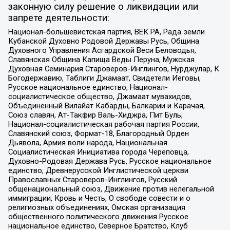
законную силу решение о ликвидации или
запрете деятельности:
Национал-большевистская партия, ВЕК РА, Рада земли
Кубанской Духовно Родовой Державы Русь, Община
Духовного Управления Асгардской Веси Беловодья,
Славянская Община Капища Веды Перуна, Мужская
Духовная Семинария Староверов-Инглингов, Нурджулар, К
Богодержавию, Таблиги Джамаат, Свидетели Иеговы,
Русское национальное единство, Национал-
социалистическое общество, Джамаат мувахидов,
Объединенный Вилайат Кабарды, Балкарии и Карачая,
Союз славян, Ат-Такфир Валь-Хиджра, Пит Буль,
Национал-социалистическая рабочая партия России,
Славянский союз, Формат-18, Благородный Орден
Дьявола, Армия воли народа, Национальная
Социалистическая Инициатива города Череповца,
Духовно-Родовая Держава Русь, Русское национальное
единство, Древнерусской Инглистической церкви
Православных Староверов-Инглингов, Русский
общенациональный союз, Движение против нелегальной
иммиграции, Кровь и Честь, О свободе совести и о
религиозных объединениях, Омская организация
общественного политического движения Русское
национальное единство, Северное Братство, Клуб