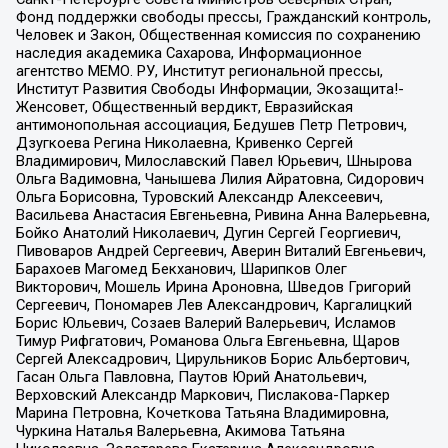
Фонд поддержки свободы прессы, Гражданский контроль,
Человек и Закон, Общественная комиссия по сохранению
наследия академика Сахарова, Информационное
агентство МЕМО. РУ, Институт региональной прессы,
Институт Развития Свободы Информации, Экозащита!-
Женсовет, Общественный вердикт, Евразийская
антимонопольная ассоциация, Бедушев Петр Петрович,
Дзугкоева Регина Николаевна, Кривенко Сергей
Владимирович, Милославский Павел Юрьевич, Шнырова
Ольга Вадимовна, Чанышева Лилия Айратовна, Сидорович
Ольга Борисовна, Туровский Александр Алексеевич,
Васильева Анастасия Евгеньевна, Ривина Анна Валерьевна,
Бойко Анатолий Николаевич, Дугин Сергей Георгиевич,
Пивоваров Андрей Сергеевич, Аверин Виталий Евгеньевич,
Барахоев Магомед Бекханович, Шарипков Олег
Викторович, Мошель Ирина Ароновна, Шведов Григорий
Сергеевич, Пономарев Лев Александрович, Каргалицкий
Борис Юльевич, Созаев Валерий Валерьевич, Исламов
Тимур Рифгатович, Романова Ольга Евгеньевна, Щаров
Сергей Алексадрович, Цирульников Борис Альбертович,
Гасан Ольга Павловна, Паутов Юрий Анатольевич,
Верховский Александр Маркович, Пислакова-Паркер
Марина Петровна, Кочеткова Татьяна Владимировна,
Чуркина Наталья Валерьевна, Акимова Татьяна