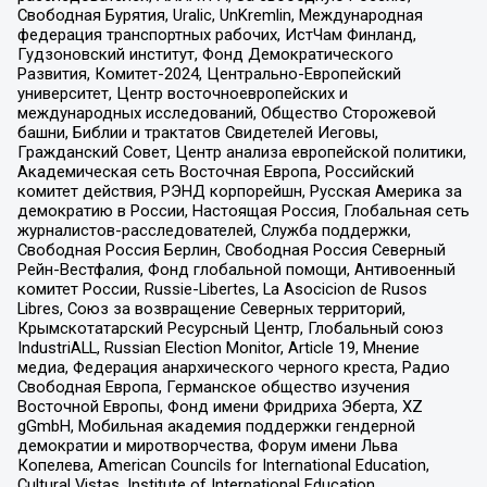
Свободная Бурятия, Uralic, UnKremlin, Международная
федерация транспортных рабочих, ИстЧам Финланд,
Гудзоновский институт, Фонд Демократического
Развития, Комитет-2024, Центрально-Европейский
университет, Центр восточноевропейских и
международных исследований, Общество Сторожевой
башни, Библии и трактатов Свидетелей Иеговы,
Гражданский Совет, Центр анализа европейской политики,
Академическая сеть Восточная Европа, Российский
комитет действия, РЭНД корпорейшн, Русская Америка за
демократию в России, Настоящая Россия, Глобальная сеть
журналистов-расследователей, Служба поддержки,
Свободная Россия Берлин, Свободная Россия Северный
Рейн-Вестфалия, Фонд глобальной помощи, Антивоенный
комитет России, Russie-Libertes, La Asocicion de Rusos
Libres, Союз за возвращение Северных территорий,
Крымскотатарский Ресурсный Центр, Глобальный союз
IndustriALL, Russian Election Monitor, Article 19, Мнение
медиа, Федерация анархического черного креста, Радио
Свободная Европа, Германское общество изучения
Восточной Европы, Фонд имени Фридриха Эберта, XZ
gGmbH, Мобильная академия поддержки гендерной
демократии и миротворчества, Форум имени Льва
Копелева, American Councils for International Education,
Cultural Vistas, Institute of International Education,