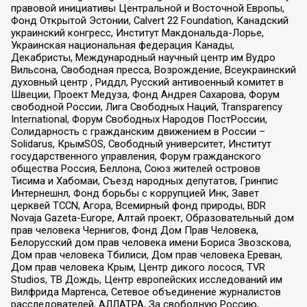
правовой инициативы Центральной и Восточной Европы,
Фонд Открытой Эстонии, Calvert 22 Foundation, Канадский
украинский конгресс, Институт Макдональда-Лорье,
Украинская национальная федерация Канады,
Декабристы, Международный научный центр им Вудро
Вильсона, Свободная пресса, Возрождение, Всеукраинский
духовный центр , Риддл, Русский антивоенный комитет в
Швеции, Проект Медуза, Фонд Андрея Сахарова, Форум
свободной России, Лига Свободных Наций, Transparеncy
International, Форум Свободных Народов ПостРоссии,
Солидарность с гражданским движением в России –
Solidarus, КрымSOS, Свободный университет, Институт
государственного управления, Форум гражданского
общества Россия, Беллона, Союз жителей островов
Тисима и Хабомаи, Съезд народных депутатов, Гринпис
Интернешнл, Фонд борьбы с коррупцией Инк, Завет
церквей TCCN, Агора, Всемирный фонд природы, BDR
Novaja Gazeta-Europe, Алтай проект, Образовательный дом
прав человека Чернигов, Фонд Дом Прав Человека,
Белорусский дом прав человека имени Бориса Звозскова,
Дом прав человека Тбилиси, Дом прав человека Ереван,
Дом прав человека Крым, Центр дикого лосося, TVR
Studios, ТВ Дождь, Центр европейских исследований им
Вилфрида Мартенса, Сетевое объединение журналистов
расследователей, АЛЛАТРА, За свободную Россию,