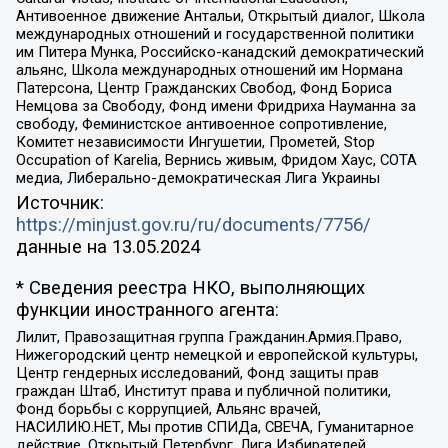
Антивоенное движение Антальи, Открытый диалог, Школа
международных отношений и государственной политики
им Питера Мунка, Российско-канадский демократический
альянс, Школа международных отношений им Нормана
Патерсона, Центр Гражданских Свобод, Фонд Бориса
Немцова за Свободу, Фонд имени Фридриха Науманна за
свободу, Феминистское антивоенное сопротивление,
Комитет независимости Ингушетии, Прометей, Stop
Occupation of Karelia, Вернись живым, Фридом Хаус, СОТА
медиа, Либерально-демократическая Лига Украины
Источник:
https://minjust.gov.ru/ru/documents/7756/
данные на
13.05.2024
* Сведения реестра НКО, выполняющих
функции иностранного агента:
Лилит, Правозащитная группа Гражданин.Армия.Право,
Нижегородский центр немецкой и европейской культуры,
Центр гендерных исследований, Фонд защиты прав
граждан Штаб, Институт права и публичной политики,
Фонд борьбы с коррупцией, Альянс врачей,
НАСИЛИЮ.НЕТ, Мы против СПИДа, СВЕЧА, Гуманитарное
действие, Открытый Петербург, Лига Избирателей,