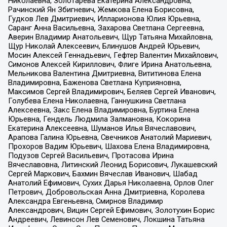
Николаевна, Золотарева Екатерина Александровна,
Рачинский Ян Збигневич, Жемкова Елена Борисовна,
Гудков Лев Дмитриевич, Илларионова Юлия Юрьевна,
Саранг Анна Васильевна, Захарова Светлана Сергеевна,
Аверин Владимир Анатольевич, Щур Татьяна Михайловна,
Щур Николай Алексеевич, Блинушов Андрей Юрьевич,
Мосин Алексей Геннадьевич, Гефтер Валентин Михайлович,
Симонов Алексей Кириллович, Флиге Ирина Анатольевна,
Мельникова Валентина Дмитриевна, Вититинова Елена
Владимировна, Баженова Светлана Куприяновна,
Максимов Сергей Владимирович, Беляев Сергей Иванович,
Голубева Елена Николаевна, Ганнушкина Светлана
Алексеевна, Закс Елена Владимировна, Буртина Елена
Юрьевна, Гендель Людмила Залмановна, Кокорина
Екатерина Алексеевна, Шуманов Илья Вячеславович,
Арапова Галина Юрьевна, Свечников Анатолий Мариевич,
Прохоров Вадим Юрьевич, Шахова Елена Владимировна,
Подузов Сергей Васильевич, Протасова Ирина
Вячеславовна, Литинский Леонид Борисович, Лукашевский
Сергей Маркович, Бахмин Вячеслав Иванович, Шабад
Анатолий Ефимович, Сухих Дарья Николаевна, Орлов Олег
Петрович, Добровольская Анна Дмитриевна, Королева
Александра Евгеньевна, Смирнов Владимир
Александрович, Вицин Сергей Ефимович, Золотухин Борис
Андреевич, Левинсон Лев Семенович, Локшина Татьяна