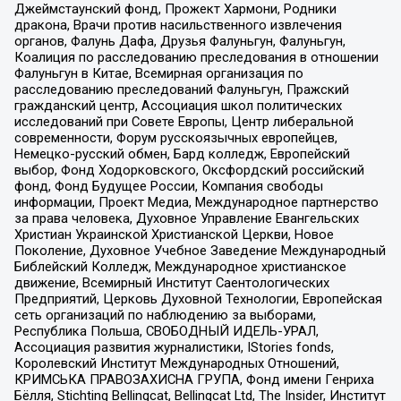
Джеймстаунский фонд, Прожект Хармони, Родники
дракона, Врачи против насильственного извлечения
органов, Фалунь Дафа, Друзья Фалуньгун, Фалуньгун,
Коалиция по расследованию преследования в отношении
Фалуньгун в Китае, Всемирная организация по
расследованию преследований Фалуньгун, Пражский
гражданский центр, Ассоциация школ политических
исследований при Совете Европы, Центр либеральной
современности, Форум русскоязычных европейцев,
Немецко-русский обмен, Бард колледж, Европейский
выбор, Фонд Ходорковского, Оксфордский российский
фонд, Фонд Будущее России, Компания свободы
информации, Проект Медиа, Международное партнерство
за права человека, Духовное Управление Евангельских
Христиан Украинской Христианской Церкви, Новое
Поколение, Духовное Учебное Заведение Международный
Библейский Колледж, Международное христианское
движение, Всемирный Институт Саентологических
Предприятий, Церковь Духовной Технологии, Европейская
сеть организаций по наблюдению за выборами,
Республика Польша, СВОБОДНЫЙ ИДЕЛЬ-УРАЛ,
Ассоциация развития журналистики, IStories fonds,
Королевский Институт Международных Отношений,
КРИМСЬКА ПРАВОЗАХИСНА ГРУПА, Фонд имени Генриха
Бёлля, Stichting Bellingcat, Bellingcat Ltd, The Insider, Институт