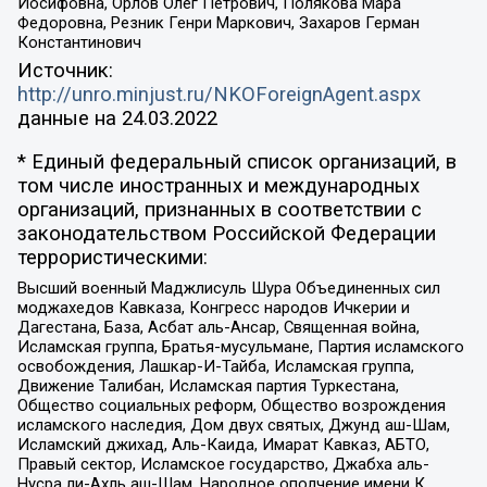
Иосифовна, Орлов Олег Петрович, Полякова Мара
Федоровна, Резник Генри Маркович, Захаров Герман
Константинович
Источник:
http://unro.minjust.ru/NKOForeignAgent.aspx
данные на
24.03.2022
* Единый федеральный список организаций, в
том числе иностранных и международных
организаций, признанных в соответствии с
законодательством Российской Федерации
террористическими:
Высший военный Маджлисуль Шура Объединенных сил
моджахедов Кавказа, Конгресс народов Ичкерии и
Дагестана, База, Асбат аль-Ансар, Священная война,
Исламская группа, Братья-мусульмане, Партия исламского
освобождения, Лашкар-И-Тайба, Исламская группа,
Движение Талибан, Исламская партия Туркестана,
Общество социальных реформ, Общество возрождения
исламского наследия, Дом двух святых, Джунд аш-Шам,
Исламский джихад, Аль-Каида, Имарат Кавказ, АБТО,
Правый сектор, Исламское государство, Джабха аль-
Нусра ли-Ахль аш-Шам, Народное ополчение имени К.