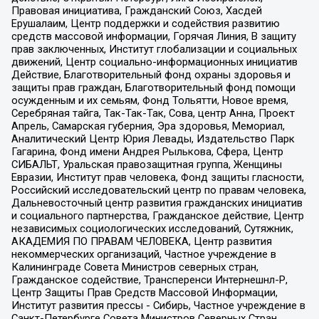
Правовая инициатива, Гражданский Союз, Хасдей
Ерушалаим, Центр поддержки и содействия развитию
средств массовой информации, Горячая Линия, В защиту
прав заключенных, Институт глобализации и социальных
движений, Центр социально-информационных инициатив
Действие, Благотворительный фонд охраны здоровья и
защиты прав граждан, Благотворительный фонд помощи
осужденным и их семьям, Фонд Тольятти, Новое время,
Серебряная тайга, Так-Так-Так, Сова, центр Анна, Проект
Апрель, Самарская губерния, Эра здоровья, Мемориал,
Аналитический Центр Юрия Левады, Издательство Парк
Гагарина, Фонд имени Андрея Рылькова, Сфера, Центр
СИБАЛЬТ, Уральская правозащитная группа, Женщины
Евразии, Институт прав человека, Фонд защиты гласности,
Российский исследовательский центр по правам человека,
Дальневосточный центр развития гражданских инициатив
и социального партнерства, Гражданское действие, Центр
независимых социологических исследований, Сутяжник,
АКАДЕМИЯ ПО ПРАВАМ ЧЕЛОВЕКА, Центр развития
некоммерческих организаций, Частное учреждение в
Калининграде Совета Министров северных стран,
Гражданское содействие, Трансперенси Интернешнл-Р,
Центр Защиты Прав Средств Массовой Информации,
Институт развития прессы - Сибирь, Частное учреждение в
Санкт-Петербурге Совета Министров Северных Стран,