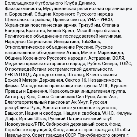
Болельщиков Футбольного Клуба Динамо,
Файзрахманисты, Мусульманская религиозная организация
п. Боровский, Община Коренного Русского народа
Щелковского района, Правый сектор, УНА - УНСО,
Украинская повстанческая армия, Тризуб им. Степана
Бандеры, Братство, Белый Крест, Misanthropic division,
Религиозное объединение последователей инглиизма,
Народная Социальная Инициатива, TulaSkins,
Этнополитическое объединение Русские, Русское
национальное объединение Атака, Мечеть Мирмамеда,
Община Коренного Русского народа г. Астрахани, ВОЛЯ,
Меджлис крымскотатарского народа, Рубеж Севера, ТОЙС,
О противодействии экстремистской деятельности,
РЕВТАТПОД, Артподготовка, Штольц, В честь иконы
Божией Матери Державная, Сектор 16, Независимость,
Фирма, Молодежная правозащитная группа МПГ, Курсом
Правды и Единения, Каракольская инициативная группа,
Автоград Крю, Союз Славянских Сил Руси, Алля-Аят,
Благотворительный пансионат Ак Умут, Русская
республика Русь, Арестантское уголовное единство,
Башкорт, Нация и свобода, Нация и свобода, W.H.С., Фалунь
Дафа, Иртыш Ultras, Русский Патриотический клуб-
Новокузнецк/РПК, Сибирский державный союз, Фонд
борьбы с коррупцией, Фонд защиты прав граждан, Штабы
Навального, Совет граждан СССР Прикубанского округа г.