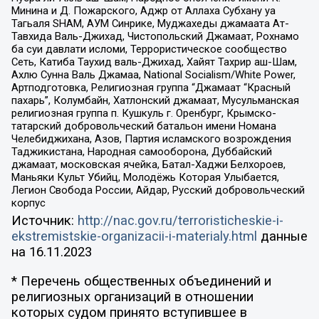
Минина и Д. Пожарского, Аджр от Аллаха Субхану уа
Тагьаля SHAM, АУМ Синрике, Муджахеды джамаата Ат-
Тавхида Валь-Джихад, Чистопольский Джамаат, Рохнамо
ба суи давлати исломи, Террористическое сообщество
Сеть, Катиба Таухид валь-Джихад, Хайят Тахрир аш-Шам,
Ахлю Сунна Валь Джамаа, National Socialism/White Power,
Артподготовка, Религиозная группа “Джамаат “Красный
пахарь”, Колумбайн, Хатлонский джамаат, Мусульманская
религиозная группа п. Кушкуль г. Оренбург, Крымско-
татарский добровольческий батальон имени Номана
Челебиджихана, Азов, Партия исламского возрождения
Таджикистана, Народная самооборона, Дуббайский
джамаат, московская ячейка, Батал-Хаджи Белхороев,
Маньяки Культ Убийц, Молодёжь Которая Улыбается,
Легион Свобода России, Айдар, Русский добровольческий
корпус
Источник:
http://nac.gov.ru/terroristicheskie-i-
ekstremistskie-organizacii-i-materialy.html
данные
на
16.11.2023
* Перечень общественных объединений и
религиозных организаций в отношении
которых судом принято вступившее в